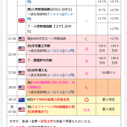
+0.1%
+0.1%
円
]
英)小売物価指数
[前月比/前年比]
-0.1%
+0.3%
→過去発表時[
ポンドドル
][
ポンド
+3.7%
+3.5%
円
]
↑・小売物価指数【コア】
[前年
-
+2.9%
比]
21:00
米)
MBA住宅ローン申請指数
-
+2.3%
米)住宅着工件数
139.0
149.9
→過去発表時[
ユーロドル
][
ドル円
]
万件
万件
22:30
146.0
148.3
↑・建設許可件数
万件
万件
米)20年債入札
27:00
160億ドル
→過去発表時[
ユーロドル
][
ドル円
]
米)
FOMC議事録公表(1月28日・29
28:00
日開催分)
-
-
→過去発表時[
ユーロドル
][
ドル円
]
28:10
NZ)
オアRBNZ総裁の記者会見
要人発言
翌
米)
ジェファーソンFRB副議長の発
要人発言
07:00
言(投票権あり)
文字が、普通→
太字
→
赤色太字
の順番で重要なものになる。