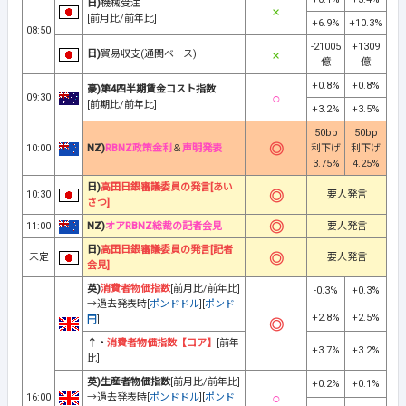
日)
機械受注
[前月比/前年比]
+6.9%
+10.3%
08:50
-21005
+1309
日)
貿易収支(通関ベース)
億
億
+0.8%
+0.8%
豪)第4四半期賃金コスト指数
09:30
[前期比/前年比]
+3.2%
+3.5%
50bp
50bp
10:00
NZ)
RBNZ政策金利
＆
声明発表
利下げ
利下げ
3.75%
4.25%
日)
高田日銀審議委員の発言[あい
10:30
要人発言
さつ]
11:00
NZ)
オアRBNZ総裁の記者会見
要人発言
日)
高田日銀審議委員の発言[記者
未定
要人発言
会見]
英)
消費者物価指数
[前月比/前年比]
-0.3%
+0.3%
→過去発表時[
ポンドドル
][
ポンド
+2.8%
+2.5%
円
]
↑・
消費者物価指数【コア】
[前年
+3.7%
+3.2%
比]
英)生産者物価指数
[前月比/前年比]
+0.2%
+0.1%
16:00
→過去発表時[
ポンドドル
][
ポンド