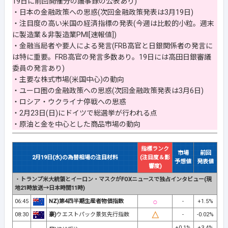
19日に前回開催分の議事録の公表あり)
・日本の金融政策への思惑(次回金融政策発表は3月19日)
・注目度の高い米国の経済指標の発表(今週は比較的小粒。週末
に製造業＆非製造業PMI[速報値])
・金融当局者や要人による発言(FRB高官と日銀関係者の発言に
は特に重要。FRB高官の発言多数あり。19日には高田日銀審議
委員の発言あり)
・主要な株式市場(米国中心)の動向
・ユーロ圏の金融政策への思惑(次回金融政策発表は3月6日)
・ロシア・ウクライナ停戦への思惑
・2月23日(日)にドイツで総選挙が行われる点
・原油と金を中心とした商品市場の動向
指標ランク
市場
前回
2月19日(水)の為替相場の注目材料
(注目度＆影
予想値
発表値
響度)
・
トランプ米大統領とイーロン・マスクがFOXニュースで独占インタビュー(現
地21時放送→日本時間11時)
06:45
NZ)第4四半期生産者物価指数
-
+1.5%
08:30
豪)
ウエストパック景気先行指数
-
-0.02%
+0.1%
+3.4%