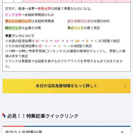
文字が、普通→
太字
→
赤色太字
の順番で重要なものになる。
ピンク太字
→金融政策関連のもの
オレンジのバック
は金融政策関連
ピンクのバック
は米国の材料
緑のバック
は企業の決算
黄のバック
は要人発言
重要ランクについて
※米国の経済指標は
→
→
→
→
→
→
の7段階で表記
※その他の経済指標は
→
→
→
の4段階で表記
※15時～20時に市場予想値(コンセンサス)の最新の数値をチェックし、更新した数
値は赤字で表記
※ランクは重要度や注目度を表すものでサプライズを予想するものではありませ
ん。
本日の注目為替相場をもっと詳しく
必見！！特集記事クイックリンク
直近の
人気特集記事