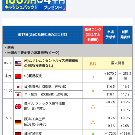
指標ランク
市場
前回
8月7日(金)の為替相場の注目材料
(注目度＆
予想値
発表値
影響度)
・
週末
・
米国の主要企業の決算発表(ピーク)
米)ムサレム：セントルイス連銀総裁
06:30
要人発言
の発言(投票権なし)
+1070.0
+1256.2
未定
中)貿易収支
億
億
日)
景気先行CI指数【速報値】
116.5
116.5
14:00
↑・
景気一致CI指数【速報値】
118.1
117.9
+0.2%
+0.2%
英)
ハリファックス住宅価格
[前月比/前年比]
-
+0.6%
15:00
+0.2%
+0.9%
独)
鉱工業生産
[前月比/前年比]
+0.1%
±0.0%
独)
貿易収支
+172億
+191億