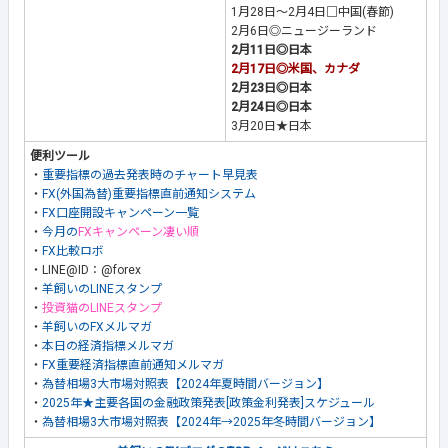
1月28日～2月4日□中国(春節)
2月6日◎ニュージーランド
2月11日◎日本
2月17日◎米国、カナダ
2月23日◎日本
2月24日◎日本
3月20日★日本
便利ツール
・
重要指標の過去発表時のチャート早見表
・
FX(外国為替)重要指標直前通知システム
・
FX口座開設キャンペーン一覧
・
今月の
FXキャンペーン凄い順
・
FX比較ロボ
・LINE@ID：@forex
・
羊飼いのLINEスタンプ
・
投資猫のLINEスタンプ
・
羊飼いのFXメルマガ
・
本日の経済指標メルマガ
・
FX重要経済指標直前通知メルマガ
・
為替相場3大市場対照表【2024年夏時間バージョン】
・
2025年★主要各国の金融政策発表[政策金利発表]スケジュール
・
為替相場3大市場対照表【2024年→2025年冬時間バージョン】