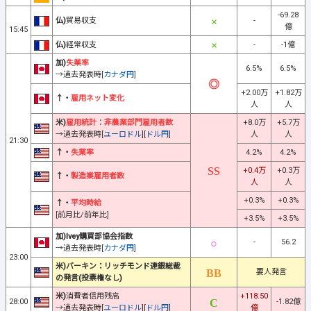
-69.28
仏)
貿易収支
-
億
15:45
仏)
経常収支
-
-1億
加)
失業率
6.5%
6.5%
→過去発表時[
カナダ円
]
+2.00万
+1.82万
↑・
雇用ネット変化
人
人
米)
雇用統計
：
非農業部門雇用者数
+8.0万
+5.7万
→過去発表時[
ユーロドル
][
ドル円
]
人
人
21:30
↑・
失業率
4.2%
4.2%
+0.4万
+0.3万
↑・
製造業雇用者数
人
人
+0.3%
+0.3%
↑・
平均時給
[前月比/前年比]
+3.5%
+3.5%
加)Ivey購買部協会指数
-
56.2
→過去発表時[
カナダ円
]
23:00
米)バーキン：リッチモンド連銀総裁
要人発言
の発言(投票権なし)
米)
消費者信用残高
+118.50
28:00
-1.82億
→過去発表時[
ユーロドル
][
ドル円
]
億