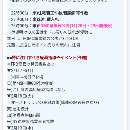
→発表での英ポンドへの影響は大きなモノになりやすい
・22時30分：
米)住宅着工件数/建設許可件数
・27時00分：
米)20年債入札
・28時00分：
米)
FOMC議事録公表(1月28日・29日開催分)
→休場明けの米国は米ドル買いの流れが優勢に
本日は、FOMC議事録の公表が行われる
先週に加速した米ドル売りの流れに注目
■■
特に注目すべき経済指標やイベント(今週)
※FRB高官の発言複数あり
▼2月17日(月)
・米国は祝日で休場
日)第4四半期GDP[速報値]
米)注目度の高い経済指標はなし
▼2月18日(火)
・オーストラリアの金融政策(総裁の記者会見あり)
英)雇用統計
加)消費者物価指数
米)NY連銀製造業景気指数
▼2月19日(水)