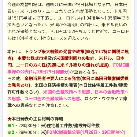
今週の為替相場は、週明けに米国が祝日休場となる中、日本円
買い・米ドル売り・ユーロ売りの流れが優勢となって、ドル円
は151円半ばまで下落し、ユーロドルは1.04後半～1.05前半での
揉み合いとなったが、米国が休場明けの昨日は、米ドル買いの
流れが優勢となって、ドル円は152円ちょうど付近で、ユーロド
ルは1.04半ばで、NYクローズを迎えている。
本日は、
トランプ米大統領の発言や政策(直近では特に関税に焦
点)
、
主要な株式市場
及び
米国債利回りの動向
、
米ドル、日本
円、ユーロの方向性(先週に米ドル売りの流れが加速)
、
FOMC議
事録の公表(1月28日29日開催分)
が重要となる。
その他、
金融当局者や要人による発言(本日に高田日銀審議委員
の発言あり)
、
米国の経済指標の発表(本日は住宅着工件数/建設
許可件数ぐらい)
、
米国の金融政策への思惑
、
日本の金融政策へ
の思惑
、
ユーロ圏の金融政策への思惑
、
ロシア・ウクライナ停
戦への思惑
などにも注意したい。
★
本日発表の注目材料の詳細
※1
・22時30分：
米)住宅着工件数/建設許可件数
※2
・28時00分：
米)
FOMC議事録公表(1月28日・29日開催分)