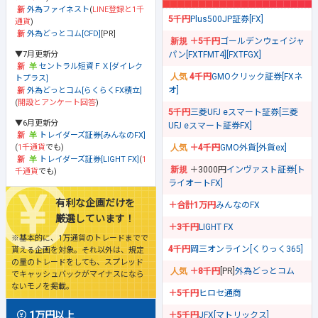
外為ファイネスト
(
LINE登録と1千
5千円
Plus500JP証券[FX]
通貨
)
外為どっとコム[CFD]
[PR]
＋5千円
ゴールデンウェイジャ
▼7月更新分
パン[FXTFMT4][FXTFGX]
セントラル短資ＦＸ[ダイレク
4千円
GMOクリック証券[FXネ
トプラス]
オ]
外為どっとコム[らくらくFX積立]
(
開設とアンケート回答
)
5千円
三菱UFJ eスマート証券[三菱
▼6月更新分
UFJ eスマート証券FX]
トレイダーズ証券[みんなのFX]
(
1千通貨
でも)
＋4千円
GMO外貨[外貨ex]
トレイダーズ証券[LIGHT FX]
(
1
＋3000円
インヴァスト証券[ト
千通貨
でも)
ライオートFX]
有利な企画だけを
＋合計1万円
みんなのFX
厳選しています！
＋3千円
LIGHT FX
※基本的に、1万通貨のトレードまでで
4千円
岡三オンライン[くりっく365]
貰える企画を対象。それ以外は、規定
の量のトレードをしても、スプレッド
＋8千円
[PR]
外為どっとコム
でキャッシュバックがマイナスになら
ないモノを掲載。
＋5千円
ヒロセ通商
1万円以上
＋5千円
JFX[マトリックス]