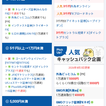
3千円
外為オンライン
トレイダーズ証券[みんなの
FX]
(
1千通貨
でも)
3千円
FXブロードネット
外為どっとコム
(1万通貨でも)
3千円分
アイネット証券[ループイフ
[PR]
ダン]
インヴァスト証券[トライオート
FX]
3千円
セントラル短資ＦＸ[ダイレク
ヒロセ通商[LION FX]
(1万通貨で
トプラス]
も)
5千円以上→1万円未満
ゴールデンウェイジャパン
[FXTFMT4][FXTFGX]
セントラル短資ＦＸ[ダイレクト
2026年8月3日更新
プラス]
(
1千通貨
でも)
外為どっとコム
[PR]
JFX[マトリックス]
(1万通貨)
1万通貨で
5000円
三菱UFJ eスマート証券[三菱
UFJ eスマート証券FX]
(1万通貨)
らくらくFX積立1回取引で
3000円
Plus500JP証券[FX]
GMO外貨[外貨ex]
IG証券
(
1千通貨
)
1万通貨取引で
4000円
5,000円未満
GMOクリック証券[FXネオ]