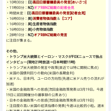
・10時30分：
日)
高田日銀審議委員の発言[あいさつ]
・11時00分：
NZ)
オアRBNZ総裁の記者会見
・時間未定：
日)
高田日銀審議委員の発言[記者会見]
・16時00分：
英)
消費者物価指数
＆
【コア】
・16時00分：
英)生産者物価指数
・16時00分：
英)小売物価指数
・28時10分：
NZ)
オアRBNZ総裁の発言
に注目が集まる。
その他、
・
トランプ米大統領とイーロン・マスクがFOXニュースで独占
インタビュー(現地21時放送→日本時間11時)
・トランプ米大統領の発言や政策(直近では特に関税に焦点)
・米国の国債利回りの動向(米国の長期金利)
・米ドル、日本円、ユーロの方向性(先週に米ドル売りの流れが
加速)
・米国の金融政策への思惑(次回金融政策発表は3月19日。今週
19日に前回開催分の議事録の公表あり)
・日本の金融政策への思惑(次回金融政策発表は3月19日)
・注目度の高い米国の経済指標の発表(今週は比較的小粒。週末