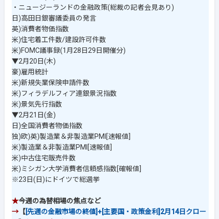
・ニュージーランドの金融政策(総裁の記者会見あり)
日)高田日銀審議委員の発言
英)消費者物価指数
米)住宅着工件数/建設許可件数
米)FOMC議事録(1月28日29日開催分)
▼2月20日(木)
豪)雇用統計
米)新規失業保険申請件数
米)フィラデルフィア連銀景況指数
米)景気先行指数
▼2月21日(金)
日)全国消費者物価指数
独)欧)英)製造業＆非製造業PMI[速報値]
米)製造業＆非製造業PMI[速報値]
米)中古住宅販売件数
米)ミシガン大学消費者信頼感指数[確報値]
※23日(日)にドイツで総選挙
★
今週の為替相場の焦点など
→
【
[先週の金融市場の終値]+[主要国・政策金利]2月14日クロー