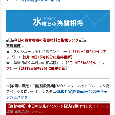
カテゴリ：
今日の為替相場2025年02月
■□■
今日の為替相場の注目材料と指標ランク
■□■
更新履歴
：
★「スケジュール表と指標ランク」→【
2月16日10時30分にア
ップ
】
→【
2月19日15時18分に最終更新
】
★「詳細情報や羊飼いの相場観」→【
2月19日5時33分にアッ
プ
】
→【
2月19日5時33分に最終更新
】
→
[羊飼い限定・口座開設特典]
GMOインターネットグループ＆高
スペック＆使いやすいシステム
GMO外貨[外貨ex]→4000円キャ
ッシュバック
【為替相場】本日の必見イベント＆経済指標はコレだ！！
>>
FX
経済指標通知システム