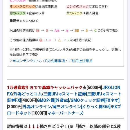
ピンク太字
→金融政策関連のもの
オレンジのバック
は金融政策関連
ピンクのバック
は米国の材料
緑のバック
は企業の決算
黄のバック
は要人発言
重要ランクについて
米国の経済指標は
→
→
→
→
→
→
の7段階で表記
その他の経済指標は
→
→
→
の4段階で表記
※15時～20時に市場予想値(コンセンサス)の最新の数値をチェックし、更新し
た数値は赤字で表記
当コンテンツについての免罪事項・ご利用上注意点
1万通貨取引までで高額キャッシュバック
★[5000円]
JFX
/
LION
FX
/
外為どっとコム
/
三菱UFJ eスマート証券[三菱UFJ eスマート
証券FX]
[4000円]
GMO外貨[外貨ex]
/
GMOクリック証券[FXネオ]
[3000円]
外為オンライン
/
岡三オンライン[くりっく株365]
/
FXブ
ロードネット
[1000円]
マネーパートナーズ
詳細情報は
↓↓↓
続きをどうぞ！(※「続き」以降の部分と2段