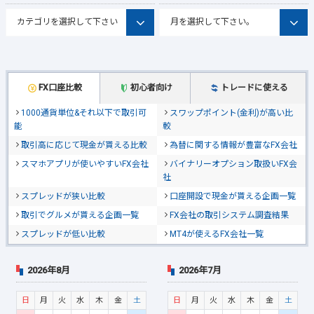
FX口座比較
初心者向け
トレードに使える
1000通貨単位&それ以下で取引可
スワップポイント(金利)が高い比
能
較
取引高に応じて現金が貰える比較
為替に関する情報が豊富なFX会社
スマホアプリが使いやすいFX会社
バイナリーオプション取扱いFX会
社
スプレッドが狭い比較
口座開設で現金が貰える企画一覧
取引でグルメが貰える企画一覧
FX会社の取引システム調査結果
スプレッドが低い比較
MT4が使えるFX会社一覧
2026年8月
2026年7月
日
月
火
水
木
金
土
日
月
火
水
木
金
土