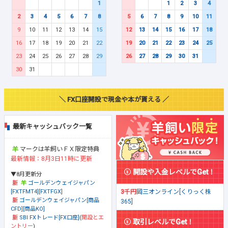
1
1
2
3
4
2
3
4
5
6
7
8
5
6
7
8
9
10
11
9
10
11
12
13
14
15
12
13
14
15
16
17
18
16
17
18
19
20
21
22
19
20
21
22
23
24
25
23
24
25
26
27
28
29
26
27
28
29
30
31
30
31
＼ FX口座開設で現金や本が貰える ／
最新キャッシュバック一覧
マークは羊飼いＦＸ限定特典
最新情報：8月3日11時に更新
開設や入金レベルでGet！
▼8月更新分
ゴールデンウェイジャパン
[FXTFMT4][FXTFGX]
3千円
岡三オンライン[くりっく株
ゴールデンウェイジャパン[商品
365]
CFD][商品KO]
SBI FXトレード[FX口座]
(
開設とエ
取引レベルでGet！
ントリー
)