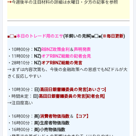
→
今週後半の注目材料の詳細は水曜日・夕方の記事を参照
■□■
本日のトレード用のエサ
(羊飼いの見解)■□■(
※毎日更新
)
・10時00分：
NZ)
RBNZ政策金利
＆
声明発表
・11時00分：
NZ)
オアRBNZ総裁の記者会見
・28時10分：
NZ)
オアRBNZ総裁の発言
→まずは内容次第も、今後の金融政策への思惑でもNZドルが大
きく反応しやすい
・10時30分：
日)
高田日銀審議委員の発言[あいさつ]
・時間未定：
日)
高田日銀審議委員の発言[記者会見]
→注目度高い
・16時00分：
英)
消費者物価指数
＆
【コア】
・16時00分：
英)生産者物価指数
・16時00分：
英)小売物価指数