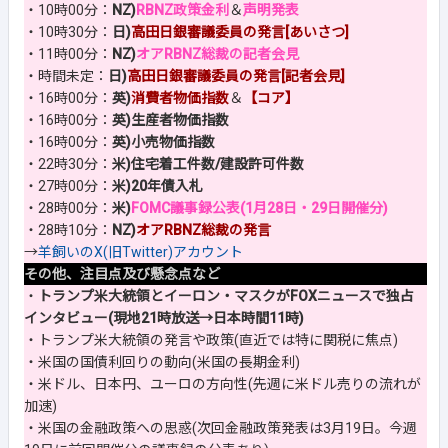
・10時00分：
NZ)
RBNZ政策金利
＆
声明発表
・10時30分：
日)
高田日銀審議委員の発言[あいさつ]
・11時00分：
NZ)
オアRBNZ総裁の記者会見
・時間未定：
日)
高田日銀審議委員の発言[記者会見]
・16時00分：
英)
消費者物価指数
＆
【コア】
・16時00分：
英)生産者物価指数
・16時00分：
英)小売物価指数
・22時30分：
米)住宅着工件数/建設許可件数
・27時00分：
米)20年債入札
・28時00分：
米)
FOMC議事録公表(1月28日・29日開催分)
・28時10分：
NZ)
オアRBNZ総裁の発言
→
羊飼いのX(旧Twitter)アカウント
その他、注目点及び懸念点など
・
トランプ米大統領とイーロン・マスクがFOXニュースで独占
インタビュー(現地21時放送→日本時間11時)
・トランプ米大統領の発言や政策(直近では特に関税に焦点)
・米国の国債利回りの動向(米国の長期金利)
・米ドル、日本円、ユーロの方向性(先週に米ドル売りの流れが
加速)
・米国の金融政策への思惑(次回金融政策発表は3月19日。今週