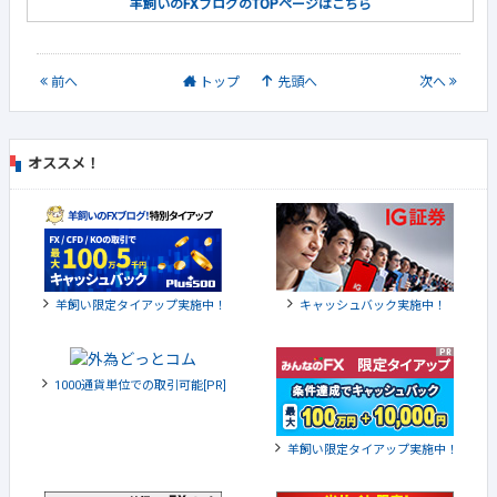
羊飼いのFXブログのTOPページはこちら
前
へ
トップ
先頭へ
次
へ
オススメ！
羊飼い限定タイアップ実施中！
キャッシュバック実施中！
1000通貨単位での取引可能[PR]
羊飼い限定タイアップ実施中！