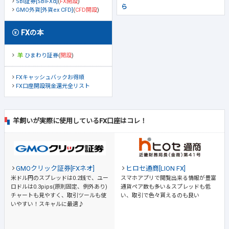
SBI証券[SBIFXα]
(
FX開設
)
ら
GMO外貨[外貨ex CFD]
(
CFD開設
)
FXの本
ひまわり証券
(
開設
)
FXキャッシュバックお得順
FX口座開設現金還元全リスト
羊飼いが実際に使用しているFX口座はコレ！
GMOクリック証券[FXネオ]
ヒロセ通商[LION FX]
米ドル円のスプレッドは0.2銭で、ユー
スマホアプリで閲覧出来る情報が豊富
ロドルは0.3pips(原則固定、例外あり)
通貨ペア数も多い＆スプレッドも低
チャートも見やすく、取引ツールも使
い、取引で色々貰えるのも良い
いやすい！スキャルに最適♪