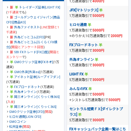
1万通貨取引で
4000円
トレイダーズ証券[LIGHT FX]
JFX[マトリックス]
(
1千通貨
でも)
1万通貨取引で
5000円
ゴールデンウェイジャパン[商品
CFD][商品KO]
ヒロセ通商
外為ファイネスト
(
LINE登録と1
1万通貨取引で
5000円
千通貨
)
+のりかえ10万通貨取引で
2000円
外為どっとコム[CFD]
[PR]
外為どっとコム[らくらくFX積
FXブロードネット
立]
(
開設とアンケート回答
)
1万通貨取引で
3000円
SBI FXトレード[FX口座]
(
開設と
エントリー
で)
外為オンライン
GMOクリック証券[FXネオ]
(1万
1万通貨取引で
3000円
通貨)
GMO外貨[外貨ex]
(1万通貨)
LIGHT FX
アイネット証券[ループイフダン]
5万通貨取引で
3000円
(1万通貨)
FXブロードネット
(1万通貨)
みんなのFX
外為オンライン
(1万通貨)
5万通貨取引で
5000円
岡三オンライン[くりっく株365]
+シストレ5万通貨取引で
5000円
(
入金
)
岡三オンライン[くりっく365]
セントラル短資ＦＸ[ダイレクトプ
GMOクリック証券[CFD]
(
開設
)
ラス]
ヒロセ通商[LION CFD]
5万通貨取引で
3000円
GMOコイン
松井証券
(
開設
)
FXキャッシュバック企画一覧はこち