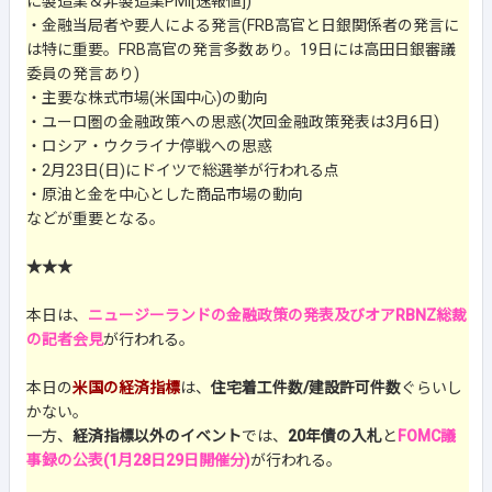
に製造業＆非製造業PMI[速報値])
・金融当局者や要人による発言(FRB高官と日銀関係者の発言に
は特に重要。FRB高官の発言多数あり。19日には高田日銀審議
委員の発言あり)
・主要な株式市場(米国中心)の動向
・ユーロ圏の金融政策への思惑(次回金融政策発表は3月6日)
・ロシア・ウクライナ停戦への思惑
・2月23日(日)にドイツで総選挙が行われる点
・原油と金を中心とした商品市場の動向
などが重要となる。
★★★
本日は、
ニュージーランドの金融政策の発表及びオアRBNZ総裁
の記者会見
が行われる。
本日の
米国の経済指標
は、
住宅着工件数/建設許可件数
ぐらいし
かない。
一方、
経済指標以外のイベント
では、
20年債の入札
と
FOMC議
事録の公表(1月28日29日開催分)
が行われる。