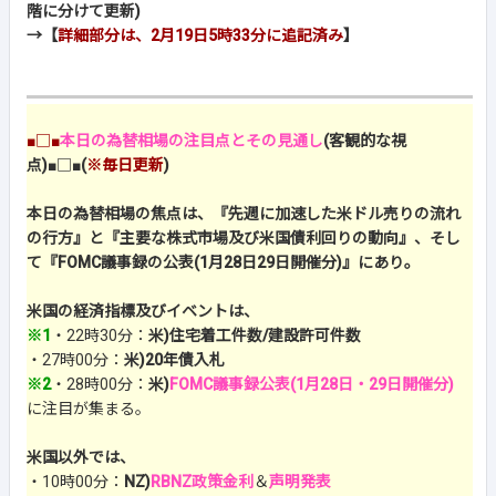
階に分けて更新)
→【
詳細部分は、2月19日5時33分に追記済み
】
■□■
本日の為替相場の注目点とその見通し
(客観的な視
点)
■□■
(
※毎日更新
)
本日の為替相場の焦点は、『先週に加速した米ドル売りの流れ
の行方』と『主要な株式市場及び米国債利回りの動向』、そし
て『FOMC議事録の公表(1月28日29日開催分)』にあり。
米国の経済指標及びイベントは、
※1
・22時30分：
米)住宅着工件数/建設許可件数
・27時00分：
米)20年債入札
※2
・28時00分：
米)
FOMC議事録公表(1月28日・29日開催分)
に注目が集まる。
米国以外では、
・10時00分：
NZ)
RBNZ政策金利
＆
声明発表