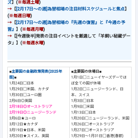
ズ
】(
※毎週土曜
)
→
【
[2月17日～の週]為替相場の注目材料スケジュールと焦点
】
(
※毎週日曜
)
→
【
[2月17日～の週]為替相場の『先週の復習』と『今週の予
習』
】(
※毎週月曜
)
→
【[今週後半]発表の注目イベントを厳選して「羊飼い秘蔵デー
タ」】(
※毎週水曜
)
■
主要国の金融政策発表(2025年
■主要国の休場日■
版)
■
1月1日□ニューイヤーズデーでほ
1月24日□日本
ぼ全ての国が休場
1月29日□米国、カナダ
1月2日□ニュージーランド、日
1月30日□ユーロ圏
本、スイス
2月6日◎英国
1月3日□日本
2月18日◎オーストラリア
1月9日□米国
2月19日◎ニュージーランド
1月13日□日本
3月6日★ユーロ
1月20日□ニュージーランド、米国
3月12日★カナダ
1月26日□オーストラリア
3月19日★日本、米国
1月27日□オーストラリア
3月20日★スイス、英国
1月29日～1月31日□香港(春節)