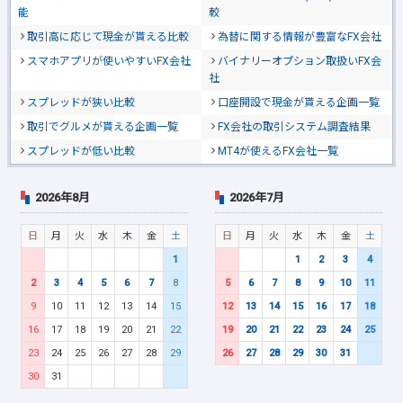
能
較
取引高に応じて現金が貰える比較
為替に関する情報が豊富なFX会社
スマホアプリが使いやすいFX会社
バイナリーオプション取扱いFX会
社
スプレッドが狭い比較
口座開設で現金が貰える企画一覧
取引でグルメが貰える企画一覧
FX会社の取引システム調査結果
スプレッドが低い比較
MT4が使えるFX会社一覧
2026年8月
2026年7月
日
月
火
水
木
金
土
日
月
火
水
木
金
土
1
1
2
3
4
2
3
4
5
6
7
8
5
6
7
8
9
10
11
9
10
11
12
13
14
15
12
13
14
15
16
17
18
16
17
18
19
20
21
22
19
20
21
22
23
24
25
23
24
25
26
27
28
29
26
27
28
29
30
31
30
31