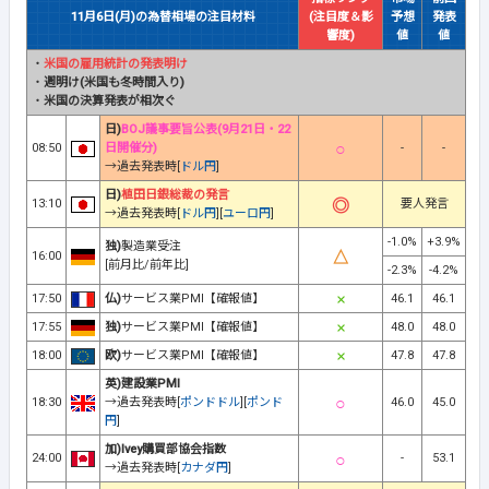
11月6日(月)の為替相場の注目材料
(注目度＆影
予想
発表
響度)
値
値
・
米国の雇用統計の発表明け
・
週明け(米国も冬時間入り)
・
米国の決算発表が相次ぐ
日)
BOJ議事要旨公表(9月21日・22
08:50
日開催分)
-
-
→過去発表時[
ドル円
]
日)
植田日銀総裁の発言
13:10
要人発言
→過去発表時[
ドル円
][
ユーロ円
]
-1.0%
+3.9%
独)
製造業受注
16:00
[前月比/前年比]
-2.3%
-4.2%
17:50
仏)
サービス業PMI【確報値】
46.1
46.1
17:55
独)
サービス業PMI【確報値】
48.0
48.0
18:00
欧)
サービス業PMI【確報値】
47.8
47.8
英)建設業PMI
18:30
→過去発表時[
ポンドドル
][
ポンド
46.0
45.0
円
]
加)Ivey購買部協会指数
24:00
-
53.1
→過去発表時[
カナダ円
]