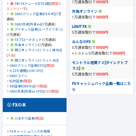
1万通貨取引で
3000円
SBI FXトレード[FX口座]
(
開設と
エントリー
で)
外為オンライン
GMOクリック証券[FXネオ]
(1万
1万通貨取引で
3000円
通貨)
GMO外貨[外貨ex]
(1万通貨)
LIGHT FX
アイネット証券[ループイフダン]
5万通貨取引で
3000円
(1万通貨)
FXブロードネット
(1万通貨)
みんなのFX
外為オンライン
(1万通貨)
5万通貨取引で
5000円
岡三オンライン[くりっく株365]
+シストレ5万通貨取引で
5000円
(
入金
)
岡三オンライン[くりっく365]
セントラル短資ＦＸ[ダイレクトプ
GMOクリック証券[CFD]
(
開設
)
ラス]
ヒロセ通商[LION CFD]
5万通貨取引で
3000円
GMOコイン
松井証券
(
開設
)
FXキャッシュバック企画一覧はこち
SBI証券[SBIFXα]
(
FX開設
)
ら
GMO外貨[外貨ex CFD]
(
CFD開設
)
FXの本
ひまわり証券
(
開設
)
FXキャッシュバックお得順