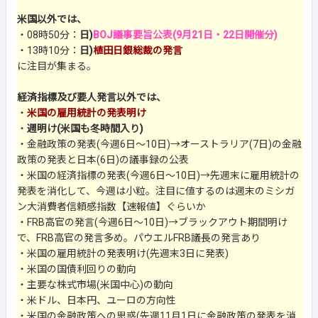
米国以外では、
・08時50分：
日)
BOJ議事要旨公表(9月21日・22日開催分)
・13時10分：
日)
植田日銀総裁の発言
に注目が集まる。
経済指標及び要人発言以外では、
・
米国の雇用統計の発表明け
・
週明け(米国も冬時間入り)
・金融政策の発表(今週6日～10日)→オーストラリア(7日)の金融
政策の発表と日本(6日)の議事録の公表
・米国の経済指標の発表(今週6日～10日)→先週末に雇用統計の
発表を消化して、今週は小粒。注目に値するのは週末のミシガ
ン大消費者信頼感指数【速報値】ぐらいか
・FRB高官の発言(今週6日～10日)→ブラックアウト期間明け
で、FRB高官の発言多め。パウエルFRB議長の発言あり
・米国の雇用統計の発表明け(先週末3日に発表)
・米国の国債利回りの動向
・主要な株式市場(米国中心)の動向
・米ドル、日本円、ユーロの方向性
・米国の金融政策への思惑(先週11月1日に金融政策の発表を消