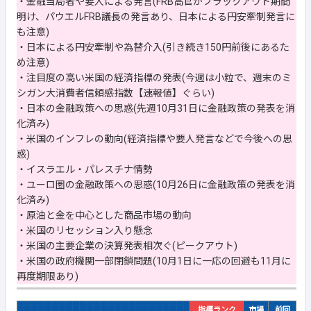
・金融当局者や要人による発言(FRB高官がブラックアウト期間
明け、パウエルFRB議長の発言あり、日本による円安牽制発言に
も注意)
・日本による円安牽制や為替介入(引き続き150円前後にあるた
め注意)
・注目度の高い米国の経済指標の発表(今週は小粒で、週末のミ
シガン大消費者信頼感指数【速報値】ぐらい)
・日本の金融政策への思惑(先週10月31日に金融政策の発表を消
化済み)
・米国のインフレの動向(経済指標や要人発言などで今後への思
惑)
・イスラエル・パレスチナ情勢
・ユーロ圏の金融政策への思惑(10月26日に金融政策の発表を消
化済み)
・原油と金を中心とした商品市場の動向
・米国のリセッション入り懸念
・米国の主要企業の決算発表相次ぐ(ピークアウト)
・米国の政府機関一部閉鎖問題(10月1日に一応の回避も11月に
再度期限あり)
指標ランク
市場
前回