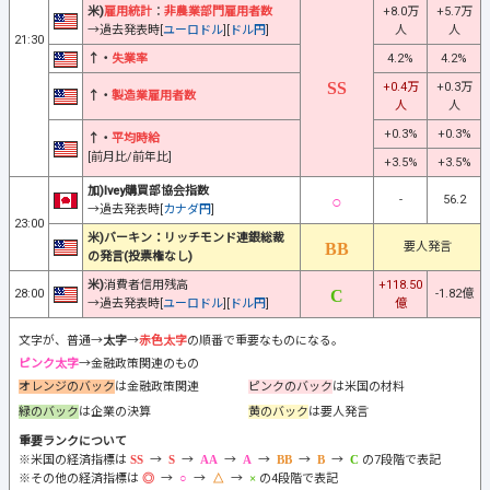
米)
雇用統計
：
非農業部門雇用者数
+8.0万
+5.7万
→過去発表時[
ユーロドル
][
ドル円
]
人
人
21:30
↑・
失業率
4.2%
4.2%
+0.4万
+0.3万
↑・
製造業雇用者数
人
人
+0.3%
+0.3%
↑・
平均時給
[前月比/前年比]
+3.5%
+3.5%
加)Ivey購買部協会指数
-
56.2
→過去発表時[
カナダ円
]
23:00
米)バーキン：リッチモンド連銀総裁
要人発言
の発言(投票権なし)
米)
消費者信用残高
+118.50
28:00
-1.82億
→過去発表時[
ユーロドル
][
ドル円
]
億
文字が、普通→
太字
→
赤色太字
の順番で重要なものになる。
ピンク太字
→金融政策関連のもの
オレンジのバック
は金融政策関連
ピンクのバック
は米国の材料
緑のバック
は企業の決算
黄のバック
は要人発言
重要ランクについて
※米国の経済指標は
→
→
→
→
→
→
の7段階で表記
※その他の経済指標は
→
→
→
の4段階で表記