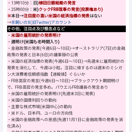
・13時10分：
日)
植田日銀総裁の発言
・25時00分：
米)
クックFRB理事の発言(投票権あり)
※
本日→
注目度の高い米国の経済指標の発表
はない
→
羊飼いのX(旧Twitter)アカウント
その他、注目点及び懸念点など
・
米国の雇用統計の発表明け
・
週明け(米国も冬時間入り)
・金融政策の発表(今週6日～10日)→オーストラリア(7日)の金融
政策の発表と日本(6日)の議事録の公表
・米国の経済指標の発表(今週6日～10日)→先週末に雇用統計の
発表を消化して、今週は小粒。注目に値するのは週末のミシガ
ン大消費者信頼感指数【速報値】ぐらいか
・FRB高官の発言(今週6日～10日)→ブラックアウト期間明け
で、FRB高官の発言多め。パウエルFRB議長の発言あり
・米国の雇用統計の発表明け(先週末3日に発表)
・米国の国債利回りの動向
・主要な株式市場(米国中心)の動向
・米ドル、日本円、ユーロの方向性
・米国の金融政策への思惑(先週11月1日に金融政策の発表を消
化済み)