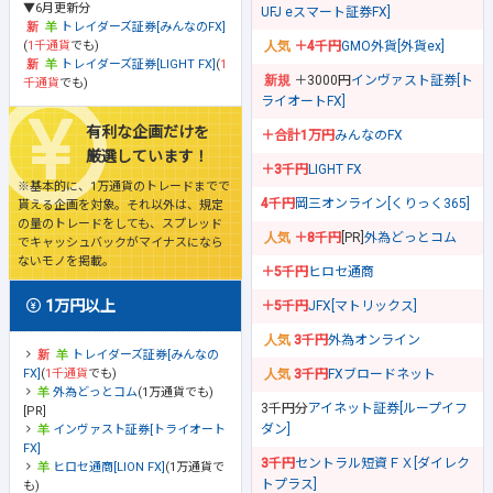
▼6月更新分
UFJ eスマート証券FX]
トレイダーズ証券[みんなのFX]
(
1千通貨
でも)
＋4千円
GMO外貨[外貨ex]
トレイダーズ証券[LIGHT FX]
(
1
＋3000円
インヴァスト証券[ト
千通貨
でも)
ライオートFX]
有利な企画だけを
＋合計1万円
みんなのFX
厳選しています！
＋3千円
LIGHT FX
※基本的に、1万通貨のトレードまでで
4千円
岡三オンライン[くりっく365]
貰える企画を対象。それ以外は、規定
の量のトレードをしても、スプレッド
＋8千円
[PR]
外為どっとコム
でキャッシュバックがマイナスになら
ないモノを掲載。
＋5千円
ヒロセ通商
1万円以上
＋5千円
JFX[マトリックス]
3千円
外為オンライン
トレイダーズ証券[みんなの
FX]
(
1千通貨
でも)
3千円
FXブロードネット
外為どっとコム
(1万通貨でも)
3千円分
アイネット証券[ループイフ
[PR]
ダン]
インヴァスト証券[トライオート
FX]
3千円
セントラル短資ＦＸ[ダイレク
ヒロセ通商[LION FX]
(1万通貨で
トプラス]
も)