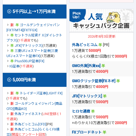
5千円以上→1万円未満
ゴールデンウェイジャパン
[FXTFMT4][FXTFGX]
セントラル短資ＦＸ[ダイレクト
2026年8月3日更新
プラス]
(
1千通貨
でも)
外為どっとコム
[PR]
JFX[マトリックス]
(1万通貨)
1万通貨で
5000円
三菱UFJ eスマート証券[三菱
UFJ eスマート証券FX]
(1万通貨)
らくらくFX積立1回取引で
3000円
Plus500JP証券[FX]
GMO外貨[外貨ex]
IG証券
(
1千通貨
)
1万通貨取引で
4000円
5,000円未満
GMOクリック証券[FXネオ]
1万通貨取引で
4000円
トレイダーズ証券[LIGHT FX]
JFX[マトリックス]
(
1千通貨
でも)
1万通貨取引で
5000円
ゴールデンウェイジャパン[商品
CFD][商品KO]
ヒロセ通商
外為ファイネスト
(
LINE登録と1
1万通貨取引で
5000円
千通貨
)
+のりかえ10万通貨取引で
2000円
外為どっとコム[CFD]
[PR]
外為どっとコム[らくらくFX積
FXブロードネット
立]
(
開設とアンケート回答
)