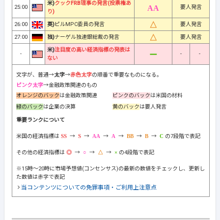
米)
クックFRB理事の発言(投票権あ
25:00
要人発言
り)
26:00
英)
ピルMPC委員の発言
要人発言
27:00
独)
ナーゲル独連銀総裁の発言
要人発言
米)
注目度の高い経済指標の発表は
-
-
-
ない
文字が、普通→
太字
→
赤色太字
の順番で重要なものになる。
ピンク太字
→金融政策関連のもの
オレンジのバック
は金融政策関連
ピンクのバック
は米国の材料
緑のバック
は企業の決算
黄のバック
は要人発言
重要ランクについて
米国の経済指標は
→
→
→
→
→
→
の7段階で表記
その他の経済指標は
→
→
→
の4段階で表記
※15時～20時に市場予想値(コンセンサス)の最新の数値をチェックし、更新し
た数値は赤字で表記
当コンテンツについての免罪事項・ご利用上注意点