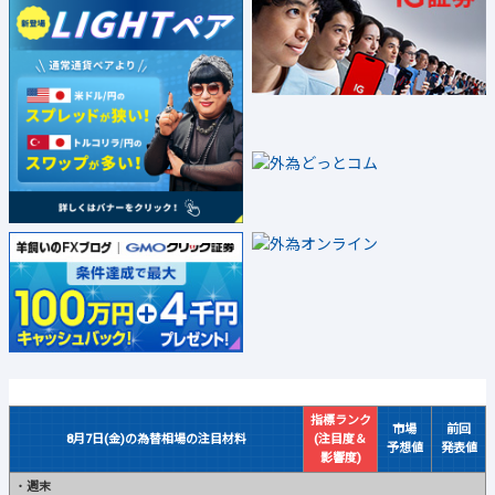
指標ランク
市場
前回
8月7日(金)の為替相場の注目材料
(注目度＆
予想値
発表値
影響度)
・
週末