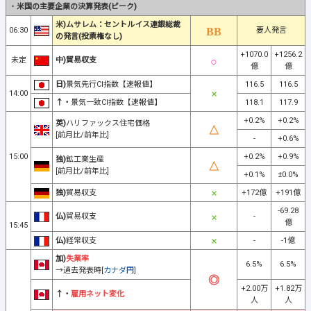
・
米国の主要企業の決算発表(ピーク)
米)ムサレム：セントルイス連銀総裁
06:30
要人発言
の発言(投票権なし)
+1070.0
+1256.2
未定
中)貿易収支
億
億
日)
景気先行CI指数【速報値】
116.5
116.5
14:00
↑・
景気一致CI指数【速報値】
118.1
117.9
+0.2%
+0.2%
英)
ハリファックス住宅価格
[前月比/前年比]
-
+0.6%
15:00
+0.2%
+0.9%
独)
鉱工業生産
[前月比/前年比]
+0.1%
±0.0%
独)
貿易収支
+172億
+191億
-69.28
仏)
貿易収支
-
億
15:45
仏)
経常収支
-
-1億
加)
失業率
6.5%
6.5%
→過去発表時[
カナダ円
]
+2.00万
+1.82万
↑・
雇用ネット変化
人
人