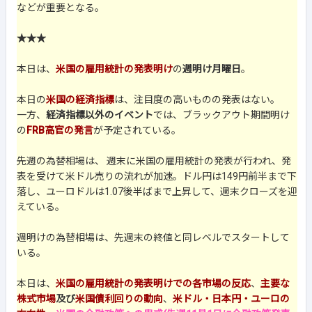
などが重要となる。
★★★
本日は、
米国の雇用統計の発表明け
の
週明け月曜日
。
本日の
米国の経済指標
は、注目度の高いものの発表はない。
一方、
経済指標以外のイベント
では、ブラックアウト期間明け
の
FRB高官の発言
が予定されている。
先週の為替相場は、 週末に米国の雇用統計の発表が行われ、発
表を受けて米ドル売りの流れが加速。ドル円は149円前半まで下
落し、ユーロドルは1.07後半ばまで上昇して、週末クローズを迎
えている。
週明けの為替相場は、先週末の終値と同レベルでスタートして
いる。
本日は、
米国の雇用統計の発表明けでの各市場の反応
、
主要な
株式市場
及び
米国債利回りの動向
、
米ドル・日本円・ユーロの