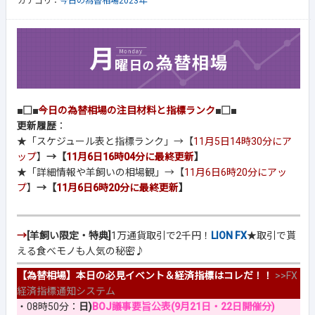
カテゴリ：
今日の為替相場2023年
■□■
今日の為替相場の注目材料と指標ランク
■□■
更新履歴
：
★「スケジュール表と指標ランク」→【
11月5日14時30分にア
ップ
】
→【
11月6日16時04分に最終更新
】
★「詳細情報や羊飼いの相場観」→【
11月6日6時20分にアッ
プ
】
→【
11月6日6時20分に最終更新
】
→
[羊飼い限定・特典]
1万通貨取引で2千円！
LION FX
★取引で貰
える食べモノも人気の秘密♪
【為替相場】本日の必見イベント＆経済指標はコレだ！！
>>
FX
経済指標通知システム
・08時50分：
日)
BOJ議事要旨公表(9月21日・22日開催分)