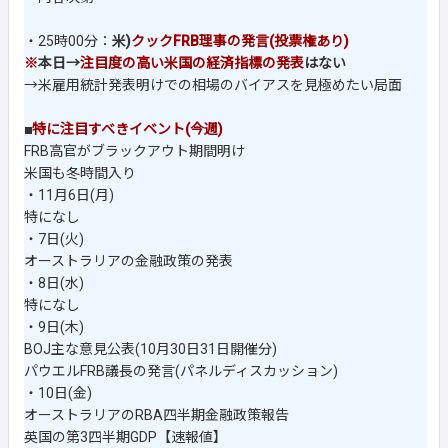
・25時00分：
米)
クックFRB理事の発言(投票権あり)
※
本日→
注目度の高い米国の経済指標の発表
はない
→米雇用統計発表明けでの相場のバイアスを見極めたい局面
■
特に注目すべきイベント(今週)
FRB高官がブラックアウト期間明け
米国も冬時間入り
・11月6日(月)
特になし
・7日(火)
オーストラリアの金融政策の発表
・8日(水)
特になし
・9日(木)
BOJ主な意見公表(10月30日31日開催分)
パウエルFRB議長の発言(パネルディスカッション)
・10日(金)
オーストラリアのRBA四半期金融政策報告
英国の第3四半期GDP【速報値】