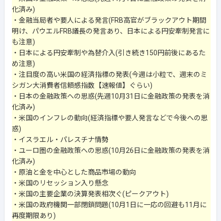
化済み)
・金融当局者や要人による発言(FRB高官がブラックアウト期間
明け、パウエルFRB議長の発言あり、日本による円安牽制発言に
も注意)
・日本による円安牽制や為替介入(引き続き150円前後にあるた
め注意)
・注目度の高い米国の経済指標の発表(今週は小粒で、週末のミ
シガン大消費者信頼感指数【速報値】ぐらい)
・日本の金融政策への思惑(先週10月31日に金融政策の発表を消
化済み)
・米国のインフレの動向(経済指標や要人発言などで今後への思
惑)
・イスラエル・パレスチナ情勢
・ユーロ圏の金融政策への思惑(10月26日に金融政策の発表を消
化済み)
・原油と金を中心とした商品市場の動向
・米国のリセッション入り懸念
・米国の主要企業の決算発表相次ぐ(ピークアウト)
・米国の政府機関一部閉鎖問題(10月1日に一応の回避も11月に
再度期限あり)