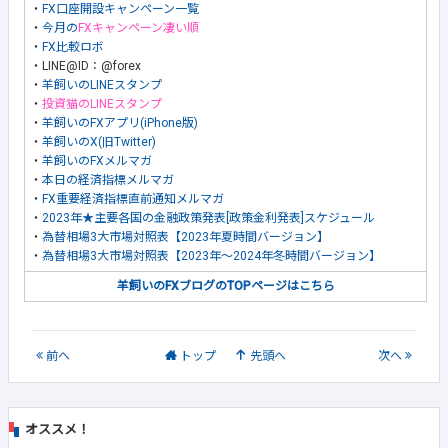
・
FX口座開設キャンペーン一覧
・
今月の
FXキャンペーン凄い順
・
FX比較ロボ
・LINE@ID：@forex
・
羊飼いのLINEスタンプ
・
投資猫のLINEスタンプ
・
羊飼いのFXアプリ(iPhone版)
・
羊飼いのX(旧Twitter)
・
羊飼いのFXメルマガ
・
本日の経済指標メルマガ
・
FX重要経済指標直前通知メルマガ
・
2023年★主要各国の金融政策発表[政策金利発表]スケジュール
・
為替相場3大市場対照表【2023年夏時間バージョン】
・
為替相場3大市場対照表【2023年～2024年冬時間バージョン】
羊飼いのFXブログのTOPページはこちら
前
へ
トップ
先頭へ
次
へ
オススメ！