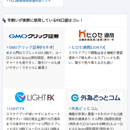
FX口座開設現金還元全リスト
羊飼いが実際に使用しているFX口座はコレ！
GMOクリック証券[FXネオ]
ヒロセ通商[LION FX]
米ドル円のスプレッドは0.2銭で、ユー
スマホアプリで閲覧出来る情報が豊富
ロドルは0.3pips(原則固定、例外あり)
通貨ペア数も多い＆スプレッドも低
チャートも見やすく、取引ツールも使
い、取引で色々貰えるのも良い
いやすい！スキャルに最適♪
LIGHT FX
外為どっとコム
スマホアプリが使いやすい＆チャート
情報が非常に豊富→それだけでも口座
が見やすい
1回の発注上限が20万通貨
保有の価値あり
ドル円0.2銭原則固定
までの条件付きだが→ドル円のスプレ
(例外あり)(12/1am9:00時点)＆ユーロ
ッドは0.18銭でユーロドルは0.28銭＆
ドル0.3pips原則固定(例外あり)