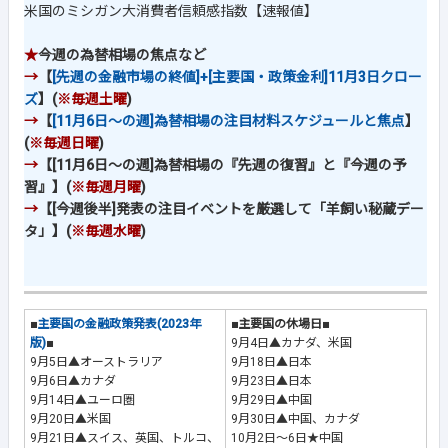
米国のミシガン大消費者信頼感指数【速報値】
★
今週の為替相場の焦点など
→
【
[先週の金融市場の終値]+[主要国・政策金利]11月3日クロー
ズ
】(
※毎週土曜
)
→
【
[11月6日～の週]為替相場の注目材料スケジュールと焦点
】
(
※毎週日曜
)
→
【[11月6日～の週]為替相場の『先週の復習』と『今週の予
習』】(
※毎週月曜
)
→
【[今週後半]発表の注目イベントを厳選して「羊飼い秘蔵デー
タ」】(
※毎週水曜
)
■
主要国の金融政策発表(2023年
■主要国の休場日■
版)
■
9月4日▲カナダ、米国
9月5日▲オーストラリア
9月18日▲日本
9月6日▲カナダ
9月23日▲日本
9月14日▲ユーロ圏
9月29日▲中国
9月20日▲米国
9月30日▲中国、カナダ
9月21日▲スイス、英国、トルコ、
10月2日～6日★中国