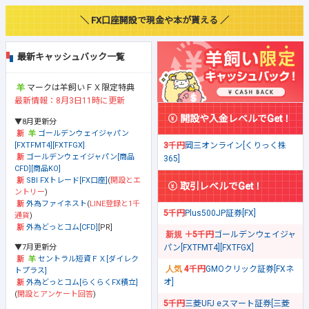
＼ FX口座開設で現金や本が貰える ／
最新キャッシュバック一覧
マークは羊飼いＦＸ限定特典
最新情報：8月3日11時に更新
開設や入金レベルでGet！
▼8月更新分
ゴールデンウェイジャパン
[FXTFMT4][FXTFGX]
3千円
岡三オンライン[くりっく株
ゴールデンウェイジャパン[商品
365]
CFD][商品KO]
SBI FXトレード[FX口座]
(
開設とエ
取引レベルでGet！
ントリー
)
外為ファイネスト
(
LINE登録と1千
5千円
Plus500JP証券[FX]
通貨
)
外為どっとコム[CFD]
[PR]
＋5千円
ゴールデンウェイジャ
▼7月更新分
パン[FXTFMT4][FXTFGX]
セントラル短資ＦＸ[ダイレク
4千円
GMOクリック証券[FXネ
トプラス]
オ]
外為どっとコム[らくらくFX積立]
(
開設とアンケート回答
)
5千円
三菱UFJ eスマート証券[三菱