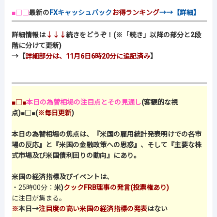
■□□
最新の
FXキャッシュバック
お得ランキング
→→【詳細】
詳細情報は
↓↓↓
続きをどうぞ！(※「続き」以降の部分と2段
階に分けて更新)
→【
詳細部分は、11月6日6時20分に追記済み
】
■□■
本日の為替相場の注目点とその見通し
(客観的な視
点)
■□■
(
※毎日更新
)
本日の為替相場の焦点は、『米国の雇用統計発表明けでの各市
場の反応』と『米国の金融政策への思惑』、そして『主要な株
式市場及び米国債利回りの動向』にあり。
米国の経済指標及びイベントは、
・25時00分：
米)
クックFRB理事の発言(投票権あり)
に注目が集まる。
※
本日→
注目度の高い米国の経済指標の発表
はない