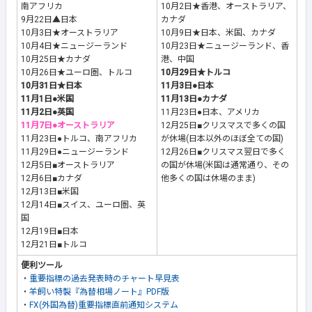
南アフリカ
10月2日★香港、オーストラリア、
9月22日▲日本
カナダ
10月3日★オーストラリア
10月9日★日本、米国、カナダ
10月4日★ニュージーランド
10月23日★ニュージーランド、香
10月25日★カナダ
港、中国
10月26日★ユーロ圏、トルコ
10月29日★トルコ
10月31日★日本
11月3日●日本
11月1日●米国
11月13日●カナダ
11月2日●英国
11月23日●日本、アメリカ
11月7日●オーストラリア
12月25日■クリスマスで多くの国
11月23日●トルコ、南アフリカ
が休場(日本以外のほぼ全ての国)
11月29日●ニュージーランド
12月26日■クリスマス翌日で多く
12月5日■オーストラリア
の国が休場(米国は通常通り、その
12月6日■カナダ
他多くの国は休場のまま)
12月13日■米国
12月14日■スイス、ユーロ圏、英
国
12月19日■日本
12月21日■トルコ
便利ツール
・
重要指標の過去発表時のチャート早見表
・
羊飼い特製『為替相場ノート』PDF版
・
FX(外国為替)重要指標直前通知システム