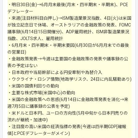
・明日30日(金)→6月月末最後(月末・四半期末・半期末)、PCE
デフレーター
・来週(注目材料目白押し)→ISM製造業景況指数、4日(火)は米国
が独立記念日で休場、オーストラリアの金融政策の発表、FOMC
議事録(6月14日15日開催分)、ADP雇用統計、ISM非製造業景況
指数、JOLTS求人、雇用統計
・6月月末・四半期末・半期末要因(6月30日が6月月末での最後
の営業日)
・金融政策発表→今週は主要国の金融政策の発表や議事録の公
表の予定はない
・日本政府や当局幹部による円安牽制や為替介入
・ウクライナ・ロシア情勢(地政学リスク、24日に内乱騒動あり)
・米国の国債利回りの動向
・主要な株式市場(米国中心)の動向
・米国の金融政策への思惑(6月14日に金融政策発表を消化→来
週7月5日に議事録の公表を予定)
・米ドルと日本円、ユーロの方向性(5月中旬から日本円売りの
流れが継続・加速中)
・注目度の高い米国の経済指標の発表(今週は四半期GDP[確報
値]とPCEデフレーターがメイン)