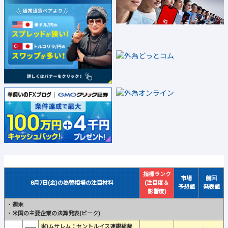
指標ランク
市場
前回
8月7日(金)の為替相場の注目材料
(注目度＆
予想値
発表値
影響度)
・
週末
・
米国の主要企業の決算発表(ピーク)
米)ムサレム：セントルイス連銀総裁