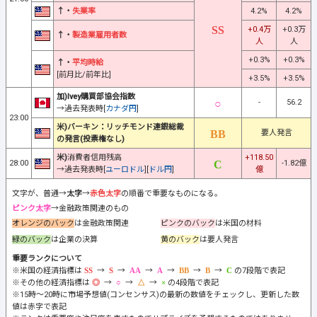
↑・
失業率
4.2%
4.2%
+0.4万
+0.3万
↑・
製造業雇用者数
人
人
+0.3%
+0.3%
↑・
平均時給
[前月比/前年比]
+3.5%
+3.5%
加)Ivey購買部協会指数
-
56.2
→過去発表時[
カナダ円
]
23:00
米)バーキン：リッチモンド連銀総裁
要人発言
の発言(投票権なし)
米)
消費者信用残高
+118.50
28:00
-1.82億
→過去発表時[
ユーロドル
][
ドル円
]
億
文字が、普通→
太字
→
赤色太字
の順番で重要なものになる。
ピンク太字
→金融政策関連のもの
オレンジのバック
は金融政策関連
ピンクのバック
は米国の材料
緑のバック
は企業の決算
黄のバック
は要人発言
重要ランクについて
※米国の経済指標は
→
→
→
→
→
→
の7段階で表記
※その他の経済指標は
→
→
→
の4段階で表記
※15時～20時に市場予想値(コンセンサス)の最新の数値をチェックし、更新した数
値は赤字で表記