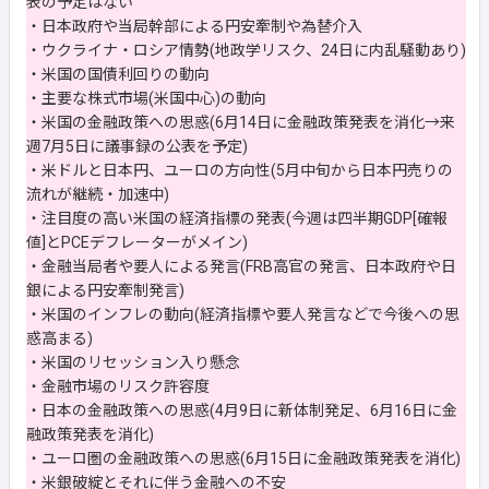
表の予定はない
・日本政府や当局幹部による円安牽制や為替介入
・ウクライナ・ロシア情勢(地政学リスク、24日に内乱騒動あり)
・米国の国債利回りの動向
・主要な株式市場(米国中心)の動向
・米国の金融政策への思惑(6月14日に金融政策発表を消化→来
週7月5日に議事録の公表を予定)
・米ドルと日本円、ユーロの方向性(5月中旬から日本円売りの
流れが継続・加速中)
・注目度の高い米国の経済指標の発表(今週は四半期GDP[確報
値]とPCEデフレーターがメイン)
・金融当局者や要人による発言(FRB高官の発言、日本政府や日
銀による円安牽制発言)
・米国のインフレの動向(経済指標や要人発言などで今後への思
惑高まる)
・米国のリセッション入り懸念
・金融市場のリスク許容度
・日本の金融政策への思惑(4月9日に新体制発足、6月16日に金
融政策発表を消化)
・ユーロ圏の金融政策への思惑(6月15日に金融政策発表を消化)
・米銀破綻とそれに伴う金融への不安