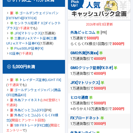
ゴールデンウェイジャパン
[FXTFMT4][FXTFGX]
セントラル短資ＦＸ[ダイレクト
2026年8月3日更新
プラス]
(
1千通貨
でも)
外為どっとコム
[PR]
JFX[マトリックス]
(1万通貨)
1万通貨で
5000円
三菱UFJ eスマート証券[三菱
UFJ eスマート証券FX]
(1万通貨)
らくらくFX積立1回取引で
3000円
Plus500JP証券[FX]
GMO外貨[外貨ex]
IG証券
(
1千通貨
)
1万通貨取引で
4000円
5,000円未満
GMOクリック証券[FXネオ]
1万通貨取引で
4000円
トレイダーズ証券[LIGHT FX]
JFX[マトリックス]
(
1千通貨
でも)
1万通貨取引で
5000円
ゴールデンウェイジャパン[商品
CFD][商品KO]
ヒロセ通商
外為ファイネスト
(
LINE登録と1
1万通貨取引で
5000円
千通貨
)
+のりかえ10万通貨取引で
2000円
外為どっとコム[CFD]
[PR]
外為どっとコム[らくらくFX積
FXブロードネット
立]
(
開設とアンケート回答
)
1万通貨取引で
3000円
SBI FXトレード[FX口座]
(
開設と
エントリー
で)