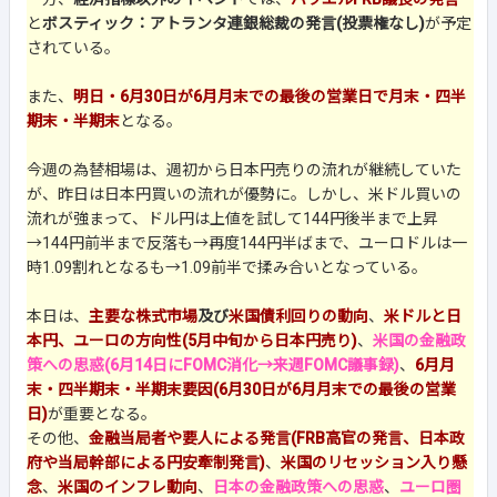
と
ボスティック：アトランタ連銀総裁の発言(投票権なし)
が予定
されている。
また、
明日・6月30日が6月月末での最後の営業日で月末・四半
期末・半期末
となる。
今週の為替相場は、週初から日本円売りの流れが継続していた
が、昨日は日本円買いの流れが優勢に。しかし、米ドル買いの
流れが強まって、ドル円は上値を試して144円後半まで上昇
→144円前半まで反落も→再度144円半ばまで、ユーロドルは一
時1.09割れとなるも→1.09前半で揉み合いとなっている。
本日は、
主要な株式市場
及び
米国債利回りの動向
、
米ドルと日
本円、ユーロの方向性(5月中旬から日本円売り)
、
米国の金融政
策への思惑(6月14日にFOMC消化→来週FOMC議事録)
、
6月月
末・四半期末・半期末要因(6月30日が6月月末での最後の営業
日)
が重要となる。
その他、
金融当局者や要人による発言(FRB高官の発言、日本政
府や当局幹部による円安牽制発言)
、
米国のリセッション入り懸
念
、
米国のインフレ動向
、
日本の金融政策への思惑
、
ユーロ圏