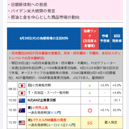
・日銀新体制への思惑
・バイデン米大統領の発言
・原油と金を中心とした商品市場の動向
指標ラン
ク
市場
前回
6月29日(木)の為替相場の注目材料
(注目度＆
予想値
発表値
影響度)
・
月末間近(30日が月末最後の営業日、月末・四半期末・半期末、本日はスポッ
トレベルでの月末最終日)
・明日30日(金)→6月月末最後(月末・四半期末・半期末)、PCEデフレーター
・来週(注目材料目白押し)→ISM製造業景況指数、4日(火)は米国が独立記念日
で休場、オーストラリアの金融政策の発表、FOMC議事録(6月14日15日開催
分)、ADP雇用統計、ISM非製造業景況指数、JOLTS求人、雇用統計
日)
小売業販売額
+5.4%
+5.0%
08:50
↑・
百貨店・スーパー販売額
-
+4.8%
10:00
NZ)ANZ企業景況感
-
-31.1
豪)
小売売上高
10:30
+0.1%
±0.0%
→過去発表時[
豪ドル円
]
米)
パウエルFRB議長の発言
15:30
要人発言
→過去発表時[
ユーロドル
][
ドル円
]