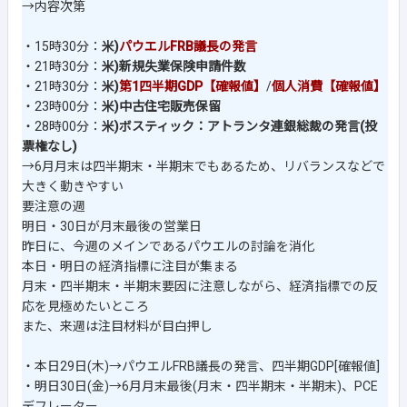
→内容次第
・15時30分：
米)
パウエルFRB議長の発言
・21時30分：
米)新規失業保険申請件数
・21時30分：
米)
第1四半期GDP【確報値】
/
個人消費【確報値】
・23時00分：
米)中古住宅販売保留
・28時00分：
米)ボスティック：アトランタ連銀総裁の発言(投
票権なし)
→6月月末は四半期末・半期末でもあるため、リバランスなどで
大きく動きやすい
要注意の週
明日・30日が月末最後の営業日
昨日に、今週のメインであるパウエルの討論を消化
本日・明日の経済指標に注目が集まる
月末・四半期末・半期末要因に注意しながら、経済指標での反
応を見極めたいところ
また、来週は注目材料が目白押し
・本日29日(木)→パウエルFRB議長の発言、四半期GDP[確報値]
・明日30日(金)→6月月末最後(月末・四半期末・半期末)、PCE
デフレーター