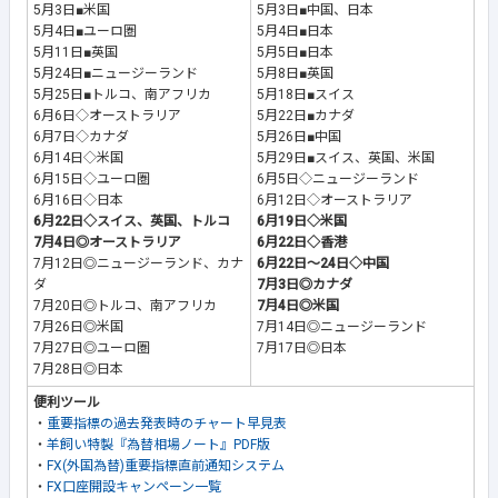
5月3日■米国
5月3日■中国、日本
5月4日■ユーロ圏
5月4日■日本
5月11日■英国
5月5日■日本
5月24日■ニュージーランド
5月8日■英国
5月25日■トルコ、南アフリカ
5月18日■スイス
6月6日◇オーストラリア
5月22日■カナダ
6月7日◇カナダ
5月26日■中国
6月14日◇米国
5月29日■スイス、英国、米国
6月15日◇ユーロ圏
6月5日◇ニュージーランド
6月16日◇日本
6月12日◇オーストラリア
6月22日◇スイス、英国、トルコ
6月19日◇米国
7月4日◎オーストラリア
6月22日◇香港
7月12日◎ニュージーランド、カナ
6月22日～24日◇中国
ダ
7月3日◎カナダ
7月20日◎トルコ、南アフリカ
7月4日◎米国
7月26日◎米国
7月14日◎ニュージーランド
7月27日◎ユーロ圏
7月17日◎日本
7月28日◎日本
便利ツール
・
重要指標の過去発表時のチャート早見表
・
羊飼い特製『為替相場ノート』PDF版
・
FX(外国為替)重要指標直前通知システム
・
FX口座開設キャンペーン一覧