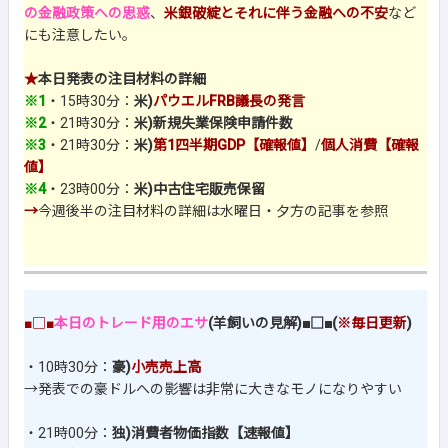
の金融政策への思惑
、
米銀破綻とそれに伴う金融への不安
など
にも注意したい。
★
本日発表の注目材料の詳細
※1
・15時30分：
米)
パウエルFRB議長の発言
※2
・21時30分：
米)新規失業保険申請件数
※3
・21時30分：
米)
第1四半期GDP【確報値】
/
個人消費【確報
値】
※4
・23時00分：
米)中古住宅販売保留
→
今週後半の注目材料の詳細は水曜日・夕方の記事を参照
■□■
本日のトレード用のエサ
(羊飼いの見解)■□■(
※毎日更新
)
・10時30分：
豪)
小売売上高
→発表での豪ドルへの影響は非常に大きなモノになりやすい
・21時00分：
独)消費者物価指数【速報値】