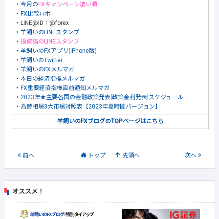
・
今月の
FXキャンペーン凄い順
・
FX比較ロボ
・LINE@ID：@forex
・
羊飼いのLINEスタンプ
・
投資猫のLINEスタンプ
・
羊飼いのFXアプリ(iPhone版)
・
羊飼いのTwitter
・
羊飼いのFXメルマガ
・
本日の経済指標メルマガ
・
FX重要経済指標直前通知メルマガ
・
2023年★主要各国の金融政策発表[政策金利発表]スケジュール
・
為替相場3大市場対照表【2023年夏時間バージョン】
羊飼いのFXブログのTOPページはこちら
前
へ
トップ
先頭へ
次
へ
オススメ！