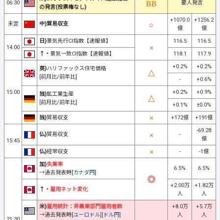
06:30
要人発言
の発言(投票権なし)
+1070.0
+1256.2
未定
中)貿易収支
億
億
日)
景気先行CI指数【速報値】
116.5
116.5
14:00
↑・
景気一致CI指数【速報値】
118.1
117.9
+0.2%
+0.2%
英)
ハリファックス住宅価格
[前月比/前年比]
-
+0.6%
15:00
+0.2%
+0.9%
独)
鉱工業生産
[前月比/前年比]
+0.1%
±0.0%
独)
貿易収支
+172億
+191億
-69.28
仏)
貿易収支
-
億
15:45
仏)
経常収支
-
-1億
加)
失業率
6.5%
6.5%
→過去発表時[
カナダ円
]
+2.00万
+1.82万
↑・
雇用ネット変化
人
人
米)
雇用統計
：
非農業部門雇用者数
+8.0万
+5.7万
→過去発表時[
ユーロドル
][
ドル円
]
人
人
21:30