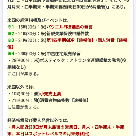
れ』と『日本政府や当局幹部による円安牽制発言』、そして『6
月月末・四半期末・半期末要因(明日30日が6月最後)』にあり。
米国の経済指標及びイベントは、
※1
・15時30分：
米)
パウエルFRB議長の発言
※2
・21時30分：
米)新規失業保険申請件数
※3
・21時30分：
米)
第1四半期GDP【確報値】
/
個人消費【確報
値】
※4
・23時00分：
米)中古住宅販売保留
・28時00分：
米)ボスティック：アトランタ連銀総裁の発言(投
票権なし)
に注目が集まる。
米国以外では、
・10時30分：
豪)
小売売上高
・21時00分：
独)消費者物価指数【速報値】
に注目が集まる。
経済指標及び要人発言以外では、
・
月末間近(30日が月末最後の営業日、月末・四半期末・半期
末、本日はスポットレベルでの月末最終日)