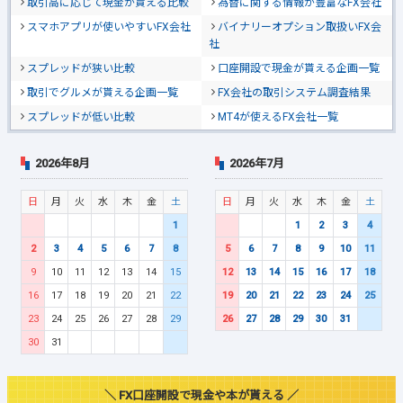
取引高に応じて現金が貰える比較
為替に関する情報が豊富なFX会社
スマホアプリが使いやすいFX会社
バイナリーオプション取扱いFX会
社
スプレッドが狭い比較
口座開設で現金が貰える企画一覧
取引でグルメが貰える企画一覧
FX会社の取引システム調査結果
スプレッドが低い比較
MT4が使えるFX会社一覧
2026年8月
2026年7月
日
月
火
水
木
金
土
日
月
火
水
木
金
土
1
1
2
3
4
2
3
4
5
6
7
8
5
6
7
8
9
10
11
9
10
11
12
13
14
15
12
13
14
15
16
17
18
16
17
18
19
20
21
22
19
20
21
22
23
24
25
23
24
25
26
27
28
29
26
27
28
29
30
31
30
31
＼ FX口座開設で現金や本が貰える ／