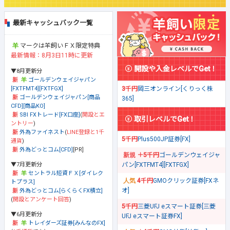
最新キャッシュバック一覧
マークは羊飼いＦＸ限定特典
最新情報：8月3日11時に更新
開設や入金レベルでGet！
▼8月更新分
ゴールデンウェイジャパン
[FXTFMT4][FXTFGX]
3千円
岡三オンライン[くりっく株
ゴールデンウェイジャパン[商品
365]
CFD][商品KO]
SBI FXトレード[FX口座]
(
開設とエ
取引レベルでGet！
ントリー
)
外為ファイネスト
(
LINE登録と1千
5千円
Plus500JP証券[FX]
通貨
)
外為どっとコム[CFD]
[PR]
＋5千円
ゴールデンウェイジャ
▼7月更新分
パン[FXTFMT4][FXTFGX]
セントラル短資ＦＸ[ダイレク
4千円
GMOクリック証券[FXネ
トプラス]
オ]
外為どっとコム[らくらくFX積立]
(
開設とアンケート回答
)
5千円
三菱UFJ eスマート証券[三菱
▼6月更新分
UFJ eスマート証券FX]
トレイダーズ証券[みんなのFX]