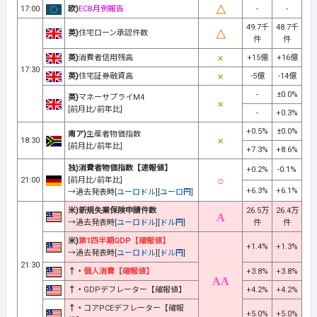
17:00
欧)
ECB月例報告
-
-
49.7千
48.7千
英)
住宅ローン承認件数
件
件
英)
消費者信用残高
+15億
+16億
17:30
英)
住宅証券融資高
-5億
-14億
-
±0.0%
英)
マネーサプライM4
[前月比/前年比]
-
+0.3%
+0.5%
±0.0%
南ア)
生産者物価指数
18:30
[前月比/前年比]
+7.3%
+8.6%
独)消費者物価指数【速報値】
+0.2%
-0.1%
21:00
[前月比/前年比]
+6.3%
+6.1%
→過去発表時[
ユーロドル
][
ユーロ円
]
米)新規失業保険申請件数
26.5万
26.4万
→過去発表時[
ユーロドル
][
ドル円
]
件
件
米)
第1四半期GDP【確報値】
+1.4%
+1.3%
→過去発表時[
ユーロドル
][
ドル円
]
21:30
↑・
個人消費【確報値】
+3.8%
+3.8%
↑・
GDPデフレーター【確報値】
+4.2%
+4.2%
↑・
コアPCEデフレーター【確報
+5.0%
+5.0%