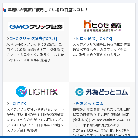
羊飼いが実際に使用しているFX口座はコレ！
GMOクリック証券[FXネオ]
ヒロセ通商[LION FX]
米ドル円のスプレッドは0.2銭で、ユー
スマホアプリで閲覧出来る情報が豊富
ロドルは0.3pips(原則固定、例外あり)
通貨ペア数も多い＆スプレッドも低
チャートも見やすく、取引ツールも使
い、取引で色々貰えるのも良い
いやすい！スキャルに最適♪
LIGHT FX
外為どっとコム
スマホアプリが使いやすい＆チャート
情報が非常に豊富→それだけでも口座
が見やすい
1回の発注上限が20万通貨
保有の価値あり
ドル円0.2銭原則固定
までの条件付きだが→ドル円のスプレ
(例外あり)(12/1am9:00時点)＆ユーロ
ッドは0.18銭でユーロドルは0.28銭＆
ドル0.3pips原則固定(例外あり)
スワップ金利も優遇
(12/1am9:00時点)で実用的 [PR](キャ
ンペーンスプレッド)(詳細は公式HPを