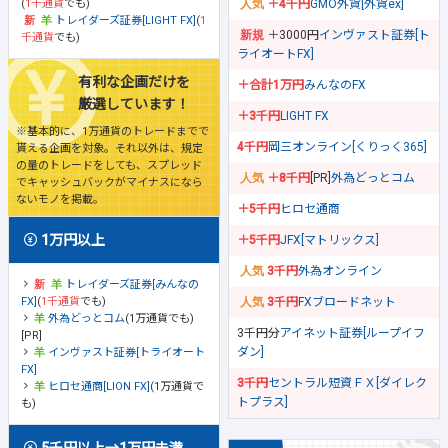
(
1千通貨
でも)
＋4千円
GMO外貨[外貨ex]
トレイダーズ証券[LIGHT FX]
(
1
＋3000円
インヴァスト証券[ト
千通貨
でも)
ライオートFX]
有利な企画だけを
＋合計1万円
みんなのFX
厳選しています！
＋3千円
LIGHT FX
※基本的に、1万通貨のトレードまでで
4千円
岡三オンライン[くりっく365]
貰える企画を対象。それ以外は、規定
の量のトレードをしても、スプレッド
＋8千円
[PR]
外為どっとコム
でキャッシュバックがマイナスになら
ないモノを掲載。
＋5千円
ヒロセ通商
1万円以上
＋5千円
JFX[マトリックス]
3千円
外為オンライン
トレイダーズ証券[みんなの
FX]
(
1千通貨
でも)
3千円
FXブロードネット
外為どっとコム
(1万通貨でも)
3千円分
アイネット証券[ループイフ
[PR]
ダン]
インヴァスト証券[トライオート
FX]
3千円
セントラル短資ＦＸ[ダイレク
ヒロセ通商[LION FX]
(1万通貨で
トプラス]
も)
5千円以上→1万円未満