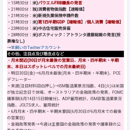
・15時30分：
米)
パウエルFRB議長の発言
・21時00分：
独)消費者物価指数【速報値】
・21時30分：
米)新規失業保険申請件数
・21時30分：
米)
第1四半期GDP【確報値】
/
個人消費【確報値】
・23時00分：
米)中古住宅販売保留
・28時00分：
米)ボスティック：アトランタ連銀総裁の発言(投
票権なし)
→
羊飼いのTwitterアカウント
その他、注目点及び懸念点など
・
月末間近(30日が月末最後の営業日、月末・四半期末・半期
末、本日はスポットレベルでの月末最終日)
・明日30日(金)→6月月末最後(月末・四半期末・半期末)、PCE
デフレーター
・来週(注目材料目白押し)→ISM製造業景況指数、4日(火)は米国
が独立記念日で休場、オーストラリアの金融政策の発表、FOMC
議事録(6月14日15日開催分)、ADP雇用統計、ISM非製造業景況
指数、JOLTS求人、雇用統計
・6月月末・四半期末・半期末要因(6月30日が6月月末での最後
の営業日)
・金融政策発表→今週は主要国の金融政策の発表や議事録の公