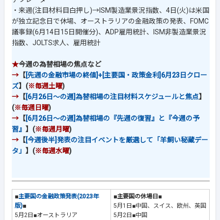
・来週(注目材料目白押し)→ISM製造業景況指数、4日(火)は米国
が独立記念日で休場、オーストラリアの金融政策の発表、FOMC
議事録(6月14日15日開催分)、ADP雇用統計、ISM非製造業景況
指数、JOLTS求人、雇用統計
★
今週の為替相場の焦点など
→
【
[先週の金融市場の終値]+[主要国・政策金利]6月23日クロー
ズ
】(
※毎週土曜
)
→
【
[6月26日～の週]為替相場の注目材料スケジュールと焦点
】
(
※毎週日曜
)
→
【
[6月26日～の週]為替相場の『先週の復習』と『今週の予
習』
】(
※毎週月曜
)
→
【
[今週後半]発表の注目イベントを厳選して「羊飼い秘蔵デー
タ」
】(
※毎週水曜
)
■
主要国の金融政策発表(2023年
■主要国の休場日■
版)
■
5月1日■中国、スイス、欧州、英国
5月2日■オーストラリア
5月2日■中国