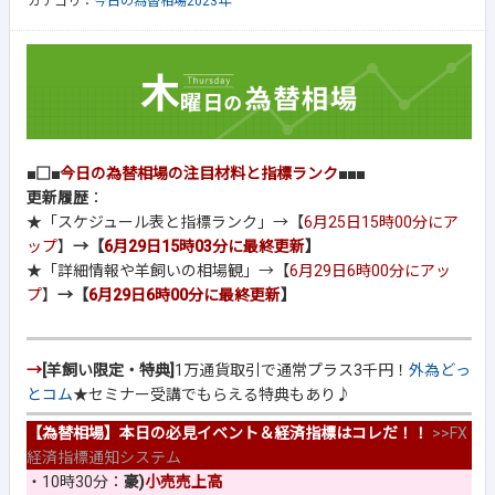
カテゴリ：
今日の為替相場2023年
■□■
今日の為替相場の注目材料と指標ランク
■■■
更新履歴
：
★「スケジュール表と指標ランク」→【
6月25日15時00分にア
ップ
】
→【
6月29日15時03分に最終更新
】
★「詳細情報や羊飼いの相場観」→【
6月29日6時00分にアッ
プ
】
→【
6月29日6時00分に最終更新
】
→
[羊飼い限定・特典]
1万通貨取引で通常プラス3千円！
外為どっ
とコム
★セミナー受講でもらえる特典もあり♪
【為替相場】本日の必見イベント＆経済指標はコレだ！！
>>
FX
経済指標通知システム
・10時30分：
豪)
小売売上高