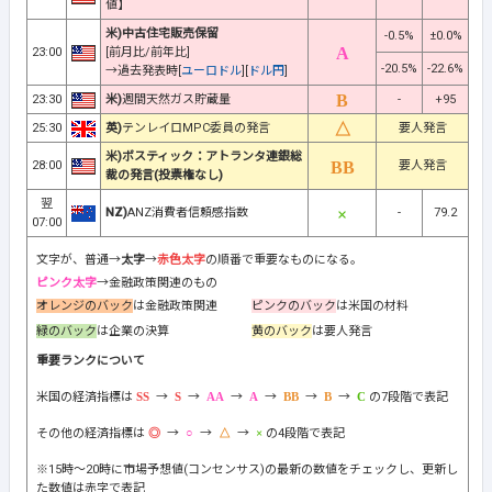
値】
米)中古住宅販売保留
-0.5%
±0.0%
23:00
[前月比/前年比]
-20.5%
-22.6%
→過去発表時[
ユーロドル
][
ドル円
]
23:30
米)
週間天然ガス貯蔵量
-
+95
25:30
英)
テンレイロMPC委員の発言
要人発言
米)ボスティック：アトランタ連銀総
28:00
要人発言
裁の発言(投票権なし)
翌
NZ)
ANZ消費者信頼感指数
-
79.2
07:00
文字が、普通→
太字
→
赤色太字
の順番で重要なものになる。
ピンク太字
→金融政策関連のもの
オレンジのバック
は金融政策関連
ピンクのバック
は米国の材料
緑のバック
は企業の決算
黄のバック
は要人発言
重要ランクについて
米国の経済指標は
→
→
→
→
→
→
の7段階で表記
その他の経済指標は
→
→
→
の4段階で表記
※15時～20時に市場予想値(コンセンサス)の最新の数値をチェックし、更新し
た数値は赤字で表記