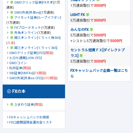
外為オンライン
GMOクリック証券[FXネオ]
(1万
1万通貨取引で
3000円
通貨)
GMO外貨[外貨ex]
(1万通貨)
LIGHT FX
アイネット証券[ループイフダン]
5万通貨取引で
3000円
(1万通貨)
FXブロードネット
(1万通貨)
みんなのFX
外為オンライン
(1万通貨)
5万通貨取引で
5000円
岡三オンライン[くりっく株365]
+シストレ5万通貨取引で
5000円
(
入金
)
岡三オンライン[くりっく365]
セントラル短資ＦＸ[ダイレクトプ
GMOクリック証券[CFD]
(
開設
)
ラス]
ヒロセ通商[LION CFD]
5万通貨取引で
3000円
GMOコイン
松井証券
(
開設
)
FXキャッシュバック企画一覧はこち
SBI証券[SBIFXα]
(
FX開設
)
ら
GMO外貨[外貨ex CFD]
(
CFD開設
)
FXの本
ひまわり証券
(
開設
)
FXキャッシュバックお得順
FX口座開設現金還元全リスト