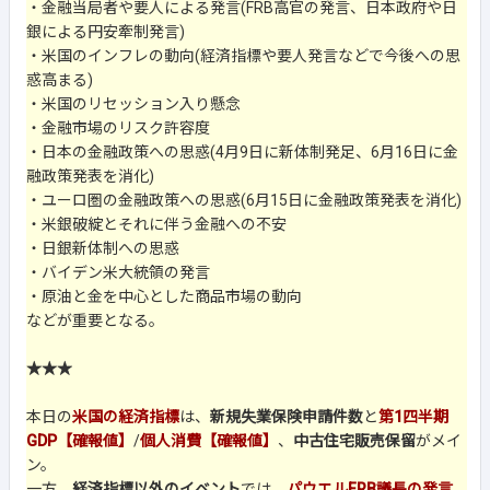
・金融当局者や要人による発言(FRB高官の発言、日本政府や日
銀による円安牽制発言)
・米国のインフレの動向(経済指標や要人発言などで今後への思
惑高まる)
・米国のリセッション入り懸念
・金融市場のリスク許容度
・日本の金融政策への思惑(4月9日に新体制発足、6月16日に金
融政策発表を消化)
・ユーロ圏の金融政策への思惑(6月15日に金融政策発表を消化)
・米銀破綻とそれに伴う金融への不安
・日銀新体制への思惑
・バイデン米大統領の発言
・原油と金を中心とした商品市場の動向
などが重要となる。
★★★
本日の
米国の経済指標
は、
新規失業保険申請件数
と
第1四半期
GDP【確報値】
/
個人消費【確報値】
、
中古住宅販売保留
がメイ
ン。
一方、
経済指標以外のイベント
では、
パウエルFRB議長の発言