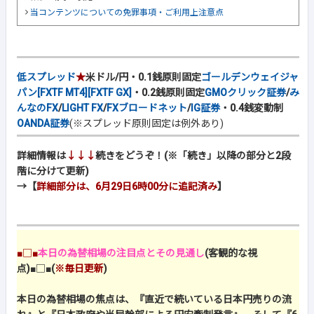
当コンテンツについての免罪事項・ご利用上注意点
低スプレッド
★
米ドル/円・0.1銭原則固定
ゴールデンウェイジャ
パン[FXTF MT4][FXTF GX]
・0.2銭原則固定
GMOクリック証券
/
み
んなのFX
/
LIGHT FX
/
FXブロードネット
/
IG証券
・0.4銭変動制
OANDA証券
(※スプレッド原則固定は例外あり)
詳細情報は
↓↓↓
続きをどうぞ！(※「続き」以降の部分と2段
階に分けて更新)
→【
詳細部分は、6月29日6時00分に追記済み
】
■□■
本日の為替相場の注目点とその見通し
(客観的な視
点)
■□■
(
※毎日更新
)
本日の為替相場の焦点は、『直近で続いている日本円売りの流