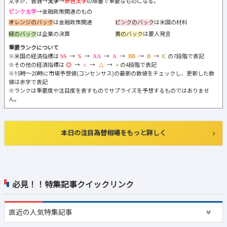
文字が、普通→
太字
→
赤色太字
の順番で重要なものになる。
ピンク太字
→金融政策関連のもの
オレンジのバック
は金融政策関連
ピンクのバック
は米国の材料
緑のバック
は企業の決算
黄のバック
は要人発言
重要ランクについて
※米国の経済指標は
→
→
→
→
→
→
の7段階で表記
※その他の経済指標は
→
→
→
の4段階で表記
※15時～20時に市場予想値(コンセンサス)の最新の数値をチェックし、更新した数
値は赤字で表記
※ランクは重要度や注目度を表すものでサプライズを予想するものではありませ
ん。
本日の注目為替相場をもっと詳しく
必見！！特集記事クイックリンク
直近の
人気特集記事