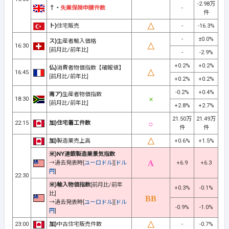
-2.98万
↑・
失業保険申請件数
-
件
ト)
住宅販売
-
-16.3%
-
±0.0%
ス)
生産者輸入価格
16:30
[前月比/前年比]
-
-2.9%
+0.2%
+0.2%
仏)
消費者物価指数【確報値】
16:45
[前月比/前年比]
+0.2%
+0.2%
-0.2%
+0.4%
南ア)
生産者物価指数
18:30
[前月比/前年比]
+2.8%
+2.7%
21.50万
21.49万
22:15
加)住宅着工件数
件
件
加)
製造業売上高
+0.6%
+1.5%
米)NY連銀製造業景気指数
→過去発表時[
ユーロドル
][
ドル
+6.9
+6.3
円
]
22:30
米)輸入物価指数
[前月比/前年
+0.3%
-0.1%
比]
→過去発表時[
ユーロドル
][
ドル
-0.9%
-1.0%
円
]
23:00
加)
中古住宅販売件数
-
-0.7%