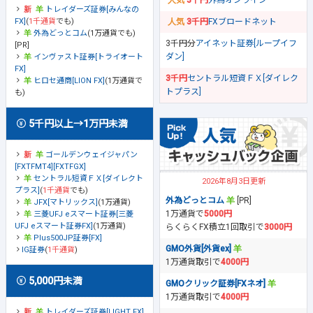
3千円
外為オンライン
トレイダーズ証券[みんなの
FX]
(
1千通貨
でも)
3千円
FXブロードネット
外為どっとコム
(1万通貨でも)
3千円分
アイネット証券[ループイフ
[PR]
ダン]
インヴァスト証券[トライオート
FX]
3千円
セントラル短資ＦＸ[ダイレク
ヒロセ通商[LION FX]
(1万通貨で
トプラス]
も)
5千円以上→1万円未満
ゴールデンウェイジャパン
[FXTFMT4][FXTFGX]
セントラル短資ＦＸ[ダイレクト
2026年8月3日更新
プラス]
(
1千通貨
でも)
外為どっとコム
[PR]
JFX[マトリックス]
(1万通貨)
1万通貨で
5000円
三菱UFJ eスマート証券[三菱
UFJ eスマート証券FX]
(1万通貨)
らくらくFX積立1回取引で
3000円
Plus500JP証券[FX]
GMO外貨[外貨ex]
IG証券
(
1千通貨
)
1万通貨取引で
4000円
5,000円未満
GMOクリック証券[FXネオ]
1万通貨取引で
4000円
トレイダーズ証券[LIGHT FX]