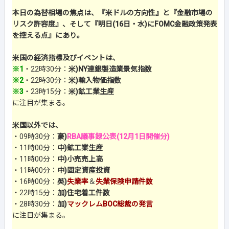
本日の為替相場の焦点は、『米ドルの方向性』と『金融市場の
リスク許容度』、そして『明日(16日・水)にFOMC金融政策発表
を控える点』にあり。
米国の経済指標及びイベントは、
※1
・22時30分：
米)NY連銀製造業景気指数
※2
・22時30分：
米)輸入物価指数
※3
・23時15分：
米)鉱工業生産
に注目が集まる。
米国以外では、
・09時30分：
豪)
RBA議事録公表(12月1日開催分)
・11時00分：
中)鉱工業生産
・11時00分：
中)小売売上高
・11時00分：
中)固定資産投資
・16時00分：
英)
失業率
＆
失業保険申請件数
・22時15分：
加)住宅着工件数
・28時30分：
加)
マックレムBOC総裁の発言
に注目が集まる。