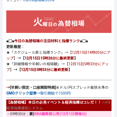
カテゴリ：
今日の為替相場2020年
■□■
今日の為替相場の注目材料と指標ランク
■□■
更新履歴
：
★「スケジュール表と指標ランク」→【
12月13日14時00分にア
ップ
】
→【
12月15日15時26分に最終更新
】
★「詳細情報や羊飼いの相場観」→【
12月15日5時33分にアッ
プ
】
→【
12月15日5時33分に最終更新
】
→
[羊飼い限定・口座開設特典]
米ドル/円スプレッド最狭水準の
GMOクリック証券
→取引開始で1500円
【為替相場】本日の必見イベント＆経済指標はコレだ！！
>>
FX
経済指標通知システム
・09時30分：
豪)
RBA議事録公表(12月1日開催分)