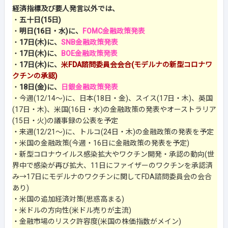
経済指標及び要人発言以外では、
・
五十日(15日)
・
明日(16日・水)に、
FOMC金融政策発表
・
17日(木)に、
SNB金融政策発表
・
17日(木)に、
BOE金融政策発表
・
17日(木)に、
米FDA諮問委員会会合(モデルナの新型コロナワ
クチンの承認)
・
18日(金)に、
日銀金融政策発表
・今週(12/14～)に、日本(18日・金)、スイス(17日・木)、英国
(17日・木)、米国(16日・水)の金融政策の発表やオーストラリア
(15日・火)の議事録の公表を予定
・来週(12/21～)に、トルコ(24日・木)の金融政策の発表を予定
・米国の金融政策(今週・16日に金融政策の発表を予定)
・新型コロナウイルス感染拡大やワクチン開発・承認の動向(世
界中で感染が再び拡大、11日にファイザーのワクチンを承認済
み→17日にモデルナのワクチンに関してFDA諮問委員会の会合
あり)
・米国の追加経済対策(思惑高まる)
・米ドルの方向性(米ドル売りが主流)
・金融市場のリスク許容度(米国の株価指数がメイン)