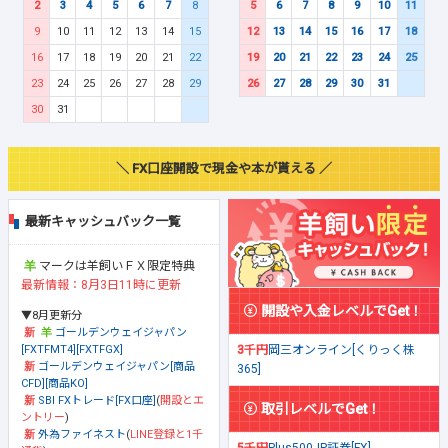
2
3
4
5
6
7
8
5
6
7
8
9
10
11
9
10
11
12
13
14
15
12
13
14
15
16
17
18
16
17
18
19
20
21
22
19
20
21
22
23
24
25
23
24
25
26
27
28
29
26
27
28
29
30
31
30
31
＼ FX口座開設で現金や本が貰える ／
最新キャッシュバック一覧
マークは羊飼いＦＸ限定特典
最新情報：8月3日11時に更新
開設や入金レベルでGet！
▼8月更新分
ゴールデンウェイジャパン
[FXTFMT4][FXTFGX]
3千円
岡三オンライン[くりっく株
ゴールデンウェイジャパン[商品
365]
CFD][商品KO]
SBI FXトレード[FX口座]
(
開設とエ
取引レベルでGet！
ントリー
)
外為ファイネスト
(
LINE登録と1千