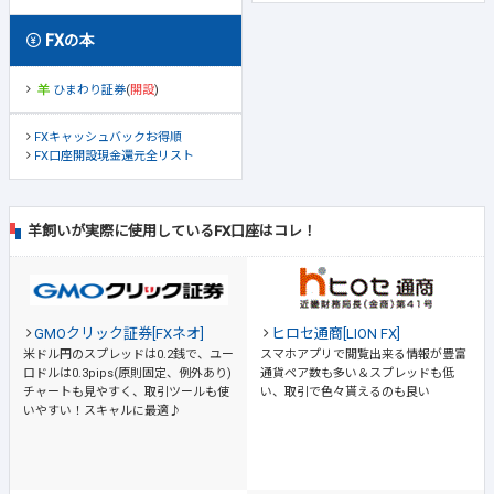
FXの本
ひまわり証券
(
開設
)
FXキャッシュバックお得順
FX口座開設現金還元全リスト
羊飼いが実際に使用しているFX口座はコレ！
GMOクリック証券[FXネオ]
ヒロセ通商[LION FX]
米ドル円のスプレッドは0.2銭で、ユー
スマホアプリで閲覧出来る情報が豊富
ロドルは0.3pips(原則固定、例外あり)
通貨ペア数も多い＆スプレッドも低
チャートも見やすく、取引ツールも使
い、取引で色々貰えるのも良い
いやすい！スキャルに最適♪