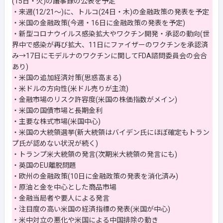
(15日・火)の議事録の公表を予定
・来週(12/21～)に、トルコ(24日・木)の金融政策の発表を予定
・米国の金融政策(今週・16日に金融政策の発表を予定)
・新型コロナウイルス感染拡大やワクチン開発・承認の動向(世
界中で感染が再び拡大、11日にファイザーのワクチンを承認済
み→17日にモデルナのワクチンに関してFDA諮問委員会の会合
あり)
・米国の追加経済対策(思惑高まる)
・米ドルの方向性(米ドル売りが主流)
・金融市場のリスク許容度(米国の株価指数がメイン)
・米国の国債市場と長期金利
・主要な株式市場(米国中心)
・米国の大統領選挙(新大統領はバイデン氏にほぼ確定もトラン
プ氏が認めない状況が続く)
・トランプ米大統領の発言(次期米大統領の発言にも)
・英国のEU離脱問題
・欧州の金融政策(10日に金融政策の発表を消化済み)
・原油と金を中心とした商品市場
・金融当局者や要人による発言
・注目度の高い米国の経済指標の発表(米国が中心)
・米中対立の悪化や米国による中国排除の動き