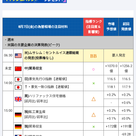
指標ランク
市場
前回
8月7日(金)の為替相場の注目材料
(注目度＆
予想値
発表値
影響度)
・
週末
・
米国の主要企業の決算発表(ピーク)
米)ムサレム：セントルイス連銀総裁
06:30
要人発言
の発言(投票権なし)
+1070.0
+1256.2
未定
中)貿易収支
億
億
日)
景気先行CI指数【速報値】
116.5
116.5
14:00
↑・
景気一致CI指数【速報値】
118.1
117.9
+0.2%
+0.2%
英)
ハリファックス住宅価格
[前月比/前年比]
-
+0.6%
15:00
+0.2%
+0.9%
独)
鉱工業生産
[前月比/前年比]
+0.1%
±0.0%
独)
貿易収支
+172億
+191億
-69.28