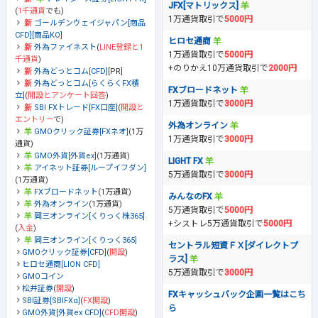
JFX[マトリックス]
(
1千通貨
でも)
1万通貨取引で
5000円
ゴールデンウェイジャパン[商品
CFD][商品KO]
ヒロセ通商
外為ファイネスト
(
LINE登録と1
1万通貨取引で
5000円
千通貨
)
+のりかえ10万通貨取引で
2000円
外為どっとコム[CFD]
[PR]
外為どっとコム[らくらくFX積
FXブロードネット
立]
(
開設とアンケート回答
)
1万通貨取引で
3000円
SBI FXトレード[FX口座]
(
開設と
エントリー
で)
外為オンライン
GMOクリック証券[FXネオ]
(1万
1万通貨取引で
3000円
通貨)
GMO外貨[外貨ex]
(1万通貨)
LIGHT FX
アイネット証券[ループイフダン]
5万通貨取引で
3000円
(1万通貨)
FXブロードネット
(1万通貨)
みんなのFX
外為オンライン
(1万通貨)
5万通貨取引で
5000円
岡三オンライン[くりっく株365]
+シストレ5万通貨取引で
5000円
(
入金
)
岡三オンライン[くりっく365]
セントラル短資ＦＸ[ダイレクトプ
GMOクリック証券[CFD]
(
開設
)
ラス]
ヒロセ通商[LION CFD]
5万通貨取引で
3000円
GMOコイン
松井証券
(
開設
)
FXキャッシュバック企画一覧はこち
SBI証券[SBIFXα]
(
FX開設
)
ら
GMO外貨[外貨ex CFD]
(
CFD開設
)