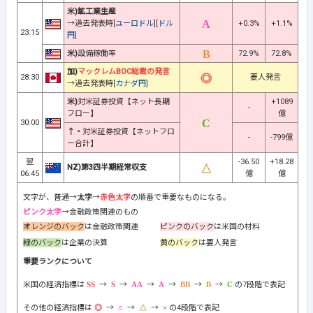
米)鉱工業生産
→過去発表時[
ユーロドル
][
ドル
+0.3%
+1.1%
23:15
円
]
米)
設備稼働率
72.9%
72.8%
加)
マックレムBOC総裁の発言
28:30
要人発言
→過去発表時[
カナダ円
]
米)
対米証券投資【ネット長期
+1089
-
フロー】
億
30:00
↑・
対米証券投資【ネットフロ
-
-799億
ー合計】
翌
-36.50
+18.28
NZ)第3四半期経常収支
06:45
億
億
文字が、普通→
太字
→
赤色太字
の順番で重要なものになる。
ピンク太字
→金融政策関連のもの
オレンジのバック
は金融政策関連
ピンクのバック
は米国の材料
緑のバック
は企業の決算
黄のバック
は要人発言
重要ランクについて
米国の経済指標は
→
→
→
→
→
→
の7段階で表記
その他の経済指標は
→
→
→
の4段階で表記