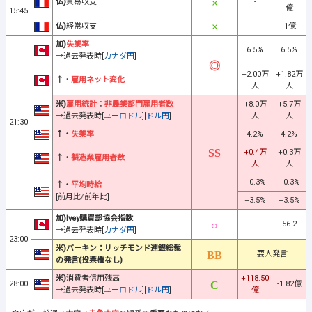
仏)
貿易収支
-
億
15:45
仏)
経常収支
-
-1億
加)
失業率
6.5%
6.5%
→過去発表時[
カナダ円
]
+2.00万
+1.82万
↑・
雇用ネット変化
人
人
米)
雇用統計
：
非農業部門雇用者数
+8.0万
+5.7万
→過去発表時[
ユーロドル
][
ドル円
]
人
人
21:30
↑・
失業率
4.2%
4.2%
+0.4万
+0.3万
↑・
製造業雇用者数
人
人
+0.3%
+0.3%
↑・
平均時給
[前月比/前年比]
+3.5%
+3.5%
加)Ivey購買部協会指数
-
56.2
→過去発表時[
カナダ円
]
23:00
米)バーキン：リッチモンド連銀総裁
要人発言
の発言(投票権なし)
米)
消費者信用残高
+118.50
28:00
-1.82億
→過去発表時[
ユーロドル
][
ドル円
]
億