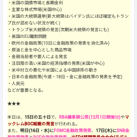
・米国の国債市場と長期金利
・主要な株式市場(米国中心)
・米国の大統領選挙(新大統領はバイデン氏にほぼ確定もトラン
プ氏が認めない状況が続く)
・トランプ米大統領の発言(次期米大統領の発言にも)
・英国のEU離脱問題
・欧州の金融政策(10日に金融政策の発表を消化済み)
・原油と金を中心とした商品市場
・金融当局者や要人による発言
・注目度の高い米国の経済指標の発表(米国が中心)
・米中対立の悪化や米国による中国排除の動き
・日本の金融政策(今週・18日・金に金融政策の発表を予定)
・人民元
などが重要となる。
★★★
本日は、
15日の五十日
で、
RBA議事録公表(12月1日開催分)
や
マ
ックレムBOC総裁の発言
が行われる。
また、
明日(16日・水)に
FOMC金融政策発表
、
17日(木)に
SNB金