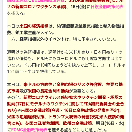
融政策発表
と
BOE金融政策発表
、
米FDA諮問委員会会合(モデル
ナの新型コロナワクチンの承認)
、
18日(金)に
日銀金融政策発表
を控える。
本日の
米国の経済指標
は、
NY連銀製造業景気指数
と
輸入物価指
数
、
鉱工業生産
がメイン。
一方、
経済指標以外のイベント
は、特に予定されていない。
週明けの為替相場は、週明けから米ドル売り・日本円売り・の
流れが優勢も、ドル円にもユーロドルにも明確な方向性は出て
いない。ドル円は104円ちょうどを挟んで上下し、ユーロドルは
1.21前半～半ばで推移している。
本日は、
米ドルの方向性
と
金融市場のリスク許容度
、
主要な株
式市場
及び
米国の長期金利の動向
が重要となる。
その他、
新型コロナウイルス感染拡大やワクチン開発・承認の
動向(17日にモデルナのワクチンに関してFDA諮問委員会の会合
あり)
や
米国の金融政策(今週・16日に金融政策の発表を予定)
、
米国の追加経済対策
、
トランプ大統領の発言(次期米大統領の発
言にも)
、
英国のEU離脱問題
、
欧州の金融政策
、
明日(16日・水)
に
FOMC金融政策発表
を控える点
などにも注意したい。