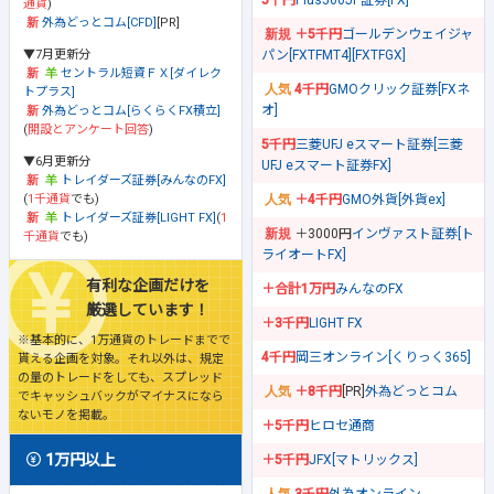
5千円
Plus500JP証券[FX]
通貨
)
外為どっとコム[CFD]
[PR]
＋5千円
ゴールデンウェイジャ
▼7月更新分
パン[FXTFMT4][FXTFGX]
セントラル短資ＦＸ[ダイレク
4千円
GMOクリック証券[FXネ
トプラス]
オ]
外為どっとコム[らくらくFX積立]
(
開設とアンケート回答
)
5千円
三菱UFJ eスマート証券[三菱
▼6月更新分
UFJ eスマート証券FX]
トレイダーズ証券[みんなのFX]
(
1千通貨
でも)
＋4千円
GMO外貨[外貨ex]
トレイダーズ証券[LIGHT FX]
(
1
＋3000円
インヴァスト証券[ト
千通貨
でも)
ライオートFX]
有利な企画だけを
＋合計1万円
みんなのFX
厳選しています！
＋3千円
LIGHT FX
※基本的に、1万通貨のトレードまでで
4千円
岡三オンライン[くりっく365]
貰える企画を対象。それ以外は、規定
の量のトレードをしても、スプレッド
＋8千円
[PR]
外為どっとコム
でキャッシュバックがマイナスになら
ないモノを掲載。
＋5千円
ヒロセ通商
1万円以上
＋5千円
JFX[マトリックス]