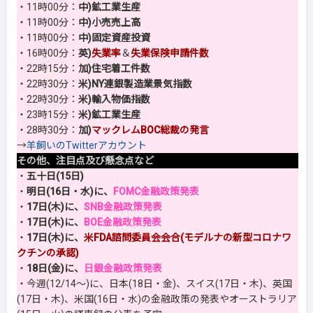
・11時00分：
中)鉱工業生産
・11時00分：
中)小売売上高
・11時00分：
中)固定資産投資
・16時00分：
英)
失業率
＆
失業保険申請件数
・22時15分：
加)住宅着工件数
・22時30分：
米)NY連銀製造業景気指数
・22時30分：
米)輸入物価指数
・23時15分：
米)鉱工業生産
・28時30分：
加)
マックレムBOC総裁の発言
→
羊飼いのTwitterアカウント
その他、注目点及び懸念点など
・
五十日(15日)
・
明日(16日・水)に、
FOMC金融政策発表
・
17日(木)に、
SNB金融政策発表
・
17日(木)に、
BOE金融政策発表
・
17日(木)に、
米FDA諮問委員会会合(モデルナの新型コロナワ
クチンの承認)
・
18日(金)に、
日銀金融政策発表
・今週(12/14～)に、日本(18日・金)、スイス(17日・木)、英国
(17日・木)、米国(16日・水)の金融政策の発表やオーストラリア