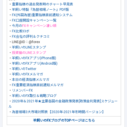
・
重要指標の過去発表時のチャート早見表
・
羊飼い特製『為替相場ノート』PDF版
・
FX(外国為替)重要指標直前通知システム
・
FX口座開設キャンペーン一覧
・
今月の
FXキャンペーン凄い順
・
FX比較ロボ
・
FX会社の評判＆クチコミ
・LINE@ID：@forex
・
羊飼いのLINEスタンプ
・
投資猫のLINEスタンプ
・
羊飼いのFXアプリ(iPhone版)
・
羊飼いのFXアプリ(Android版)
・
羊飼いのTwitter
・
羊飼いのFXメルマガ
・
本日の経済指標メルマガ
・
FX重要経済指標直前通知メルマガ
・
リメンバーFX
・
羊飼いのFX取引＆戦略ブログ
・
2020年＆2021年★主要各国の金融政策発表[政策金利発表]スケジュー
ル
・
為替相場3大市場対照表【2020年-2021年冬時間バージョン】
羊飼いのFXブログのTOPページはこちら