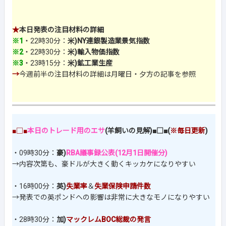
★
本日発表の注目材料の詳細
※1
・22時30分：
米)NY連銀製造業景気指数
※2
・22時30分：
米)輸入物価指数
※3
・23時15分：
米)鉱工業生産
→
今週前半の注目材料の詳細は月曜日・夕方の記事を参照
■□■
本日のトレード用のエサ
(羊飼いの見解)■□■(
※毎日更新
)
・09時30分：
豪)
RBA議事録公表(12月1日開催分)
→内容次第も、豪ドルが大きく動くキッカケになりやすい
・16時00分：
英)
失業率
＆
失業保険申請件数
→発表での英ポンドへの影響は非常に大きなモノになりやすい
・28時30分：
加)
マックレムBOC総裁の発言