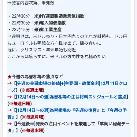
→発言内容次第、未知数
・22時30分：
米)NY連銀製造業景気指数
・22時30分：
米)輸入物価指数
・23時15分：
米)鉱工業生産
→週明けは、米ドル売り・日本円売りの流れが継続も、ドル円
もユーロドルも明確な方向性は出ず、揉み合いに
既に、クリスマス・年末年始も間近
ここからは焦らずに、米ドルの方向性を見極めたい
★
今週の為替相場の焦点など
→
【
[先週の金融市場の終値]+[主要国・政策金利]12月11日クロ
ーズ
】(
※毎週土曜
)
→
【
[12月14日～の週]為替相場の注目材料スケジュールと焦点
】
(
※毎週日曜
)
→
【
[12月14日～の週]為替相場の『先週の復習』と『今週の予
習』
】(
※毎週月曜
)
→
【[今週後半]発表の注目イベントを厳選して「羊飼い秘蔵デー
タ」】(
※毎週水曜
)