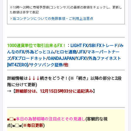
※15時～20時に市場予想値(コンセンサス)の最新の数値をチェックし、更新し
た数値は赤字で表記
当コンテンツについての免罪事項・ご利用上注意点
1000通貨単位で取引出来るFX！
：
LIGHT FX
/
SBI FXトレード
/
み
んなのFX
/
外為どっとコム
/
ヒロセ通商
/
JFX
/
マネーパートナー
ズ
/
FXブロードネット
/
OANDAJAPAN
/
YJFX!
/
外為ファイネスト
[MT4ZERO]
/
サクソバンク証券
/
他
詳細情報は
↓↓↓
続きをどうぞ！(※「続き」以降の部分と2段
階に分けて更新)
→【
詳細部分は、12月15日5時33分に追記済み
】
■□■
本日の為替相場の注目点とその見通し
(客観的な視
点)
■□■
(
※毎日更新
)