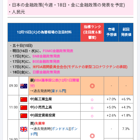
・日本の金融政策(今週・18日・金に金融政策の発表を予定)
・人民元
指標ランク
市場
前回
12月15日(火)の為替相場の注目材料
(注目度＆影
予想値
発表値
響度)
・
五十日(15日)
・
明日(16日・水)に、
FOMC金融政策発表
・
17日(木)に、
SNB金融政策発表
・
17日(木)に、
BOE金融政策発表
・
17日(木)に、
米FDA諮問委員会会合(モデルナの新型コロナワクチンの承認)
・
18日(金)に、
日銀金融政策発表
豪)
RBA議事録公表(12月1日開催
09:30
分)
-
-
→過去発表時[
豪ドル円
]
中)鉱工業生産
+7.0%
+6.9%
11:00
中)小売売上高
+5.0%
+4.3%
中)固定資産投資
+2.6%
+1.8%
英)
失業率
→過去発表時[
ポンドドル
][
ポン
-
7.3%
ド円
]
16:00