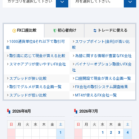
FX口座比較
初心者向け
トレードに使える
1000通貨単位&それ以下で取引可
スワップポイント(金利)が高い比
能
較
取引高に応じて現金が貰える比較
為替に関する情報が豊富なFX会社
スマホアプリが使いやすいFX会社
バイナリーオプション取扱いFX会
社
スプレッドが狭い比較
口座開設で現金が貰える企画一覧
取引でグルメが貰える企画一覧
FX会社の取引システム調査結果
スプレッドが低い比較
MT4が使えるFX会社一覧
2026年8月
2026年7月
日
月
火
水
木
金
土
日
月
火
水
木
金
土
1
1
2
3
4