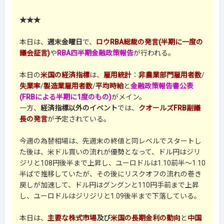
★★★
本日は、
週末金曜日
で、
ロウRBA総裁の発言(半期に一度の
議会証言)
や
RBA四半期金融政策報告
が行われる。
本日の
米国の経済指標
は、
雇用統計
：
非農業部門雇用者数
/
失業率
/
製造業雇用者数
/
平均時給
と
金融政策報告書公表
(FRBによる半期に1度のもの)
がメイン。
一方、
経済指標以外のイベント
では、
クオールズFRB副議
長の発言
が予定されている。
今週の為替相場は、先週末の終値と同レベルでスタートし
た後は、米ドル買いの流れが優勢となって、ドル円はジリ
ジリと108円後半まで上昇し、ユーロドルは1.10前半～1.10
半ばで推移していたが、その後にリスクオフの流れの巻き
戻しが加速して、ドル円はグングンと110円手前まで上昇
し、ユーロドルはジリジリと1.09後半まで下落している。
本日は、
主要な株式市場
及び
米国の長期金利の動向
と
中国