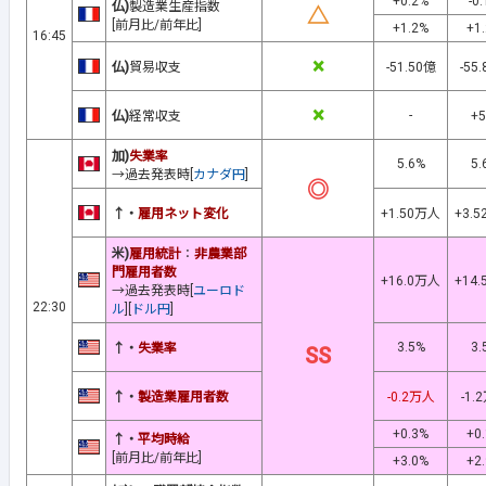
+0.2%
-0
仏)
製造業生産指数
△
[前月比/前年比]
+1.2%
+1
16:45
×
仏)
貿易収支
-51.50億
-55
×
-
仏)
経常収支
+
加)
失業率
5.6%
5.
→過去発表時[
カナダ円
]
◎
↑・
雇用ネット変化
+1.50万人
+3.
米)
雇用統計
：
非農業部
門雇用者数
+16.0万人
+14
→過去発表時[
ユーロド
22:30
ル
][
ドル円
]
3.5%
3.
↑・
失業率
SS
↑・
製造業雇用者数
-0.2万人
-1.
+0.3%
+0
↑・
平均時給
[前月比/前年比]
+3.0%
+2