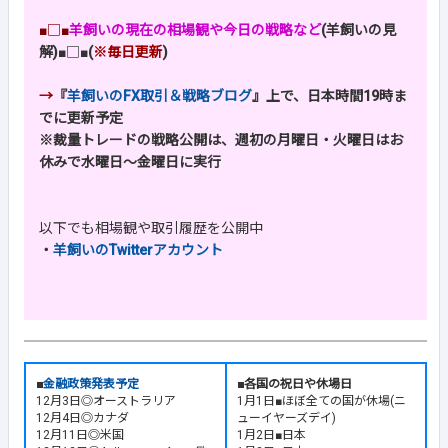
■□■
羊飼いの現在の相場観や今日の戦略など
(羊飼いの見
解)
■□■
(
※毎日更新
)
→
『
羊飼いのFX取引＆戦略ブログ
』上で、日本時間19時ま
でに更新予定
※裁量トレードの戦略公開は、週初の月曜日・火曜日はお
休みで水曜日～金曜日に実行
以下でも相場観や取引履歴を公開中
・
羊飼いのTwitterアカウント
■
金融政策発表予定
■各国の祝日や休場日
12月3日◎オーストラリア
1月1日■ほぼ全ての国が休場(ニ
12月4日◎カナダ
ューイヤーズデイ)
12月11日◎米国
1月2日■日本