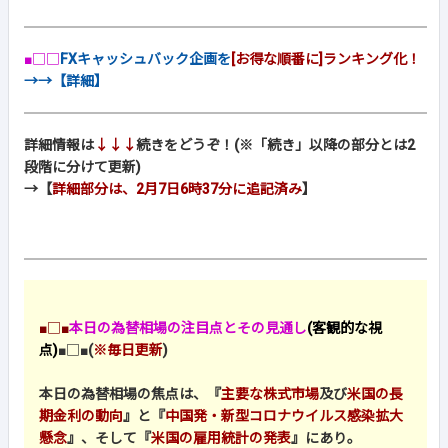
■□□
FXキャッシュバック企画を
[お得な順番に]ランキング化！
→→【詳細】
詳細情報は
↓↓↓
続きをどうぞ！(※「続き」以降の部分とは2
段階に分けて更新)
→【
詳細部分は、2月7日6時37分に追記済み
】
■□■
本日の為替相場の注目点とその見通し
(客観的な視
点)
■□■
(
※毎日更新
)
本日の為替相場の焦点は、『
主要な株式市場
及び
米国の長
期金利の動向
』と『
中国発・新型コロナウイルス感染拡大
懸念
』、そして『
米国の雇用統計の発表
』にあり。