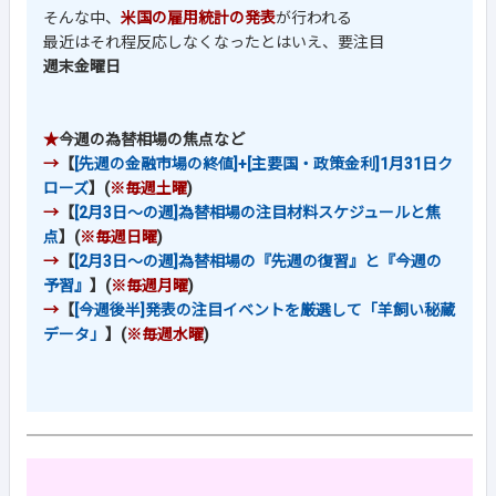
そんな中、
米国の雇用統計の発表
が行われる
最近はそれ程反応しなくなったとはいえ、要注目
週末金曜日
★
今週の為替相場の焦点など
→
【
[先週の金融市場の終値]+[主要国・政策金利]1月31日ク
ローズ
】(
※毎週土曜
)
→
【
[2月3日～の週]為替相場の注目材料スケジュールと焦
点
】(
※毎週日曜
)
→
【
[2月3日～の週]為替相場の『先週の復習』と『今週の
予習』
】(
※毎週月曜
)
→
【
[今週後半]発表の注目イベントを厳選して「羊飼い秘蔵
データ」
】(
※毎週水曜
)