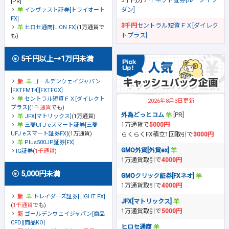
3千円分
アイネット証券[ループイフ
[PR]
ダン]
インヴァスト証券[トライオート
FX]
3千円
セントラル短資ＦＸ[ダイレク
ヒロセ通商[LION FX]
(1万通貨で
トプラス]
も)
5千円以上→1万円未満
ゴールデンウェイジャパン
[FXTFMT4][FXTFGX]
セントラル短資ＦＸ[ダイレクト
2026年8月3日更新
プラス]
(
1千通貨
でも)
外為どっとコム
[PR]
JFX[マトリックス]
(1万通貨)
1万通貨で
5000円
三菱UFJ eスマート証券[三菱
UFJ eスマート証券FX]
(1万通貨)
らくらくFX積立1回取引で
3000円
Plus500JP証券[FX]
GMO外貨[外貨ex]
IG証券
(
1千通貨
)
1万通貨取引で
4000円
5,000円未満
GMOクリック証券[FXネオ]
1万通貨取引で
4000円
トレイダーズ証券[LIGHT FX]
JFX[マトリックス]
(
1千通貨
でも)
1万通貨取引で
5000円
ゴールデンウェイジャパン[商品
CFD][商品KO]
ヒロセ通商