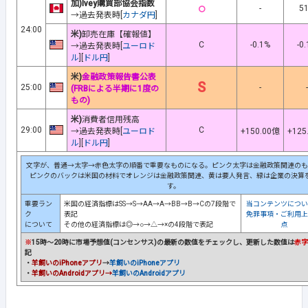
加)Ivey購買部協会指数
○
-
51
→過去発表時[
カナダ円
]
24:00
米)
卸売在庫【確報値】
C
-0.1%
-0
→過去発表時[
ユーロド
ル
][
ドル円
]
米)
金融政策報告書公表
S
25:00
-
-
(FRBによる半期に1度の
もの)
米)
消費者信用残高
29:00
C
→過去発表時[
ユーロド
+150.00億
+125
ル
][
ドル円
]
文字が、普通→太字→赤色太字の順番で重要なものになる。ピンク太字は金融政策関連のも
ピンクのバックは米国の材料でオレンジは金融政策関連、黄は要人発言、緑は企業の決算
す。
重要ラン
米国の経済指標はSS→S→AA→A→BB→B→Cの7段階で
当コンテンツについ
ク
表記
免罪事項・ご利用上
について
その他の経済指標は◎→○→△→×の4段階で表記
点
※
15時～20時に市場予想値(コンセンサス)の最新の数値をチェックし、更新した数値は
赤字
記
・
羊飼いのiPhoneアプリ
→
羊飼いのiPhoneアプリ
・
羊飼いのAndroidアプリ→
羊飼いのAndroidアプリ