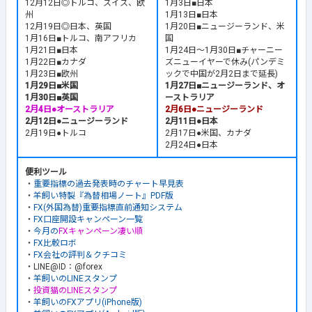
12月12日◎トルコ、スイス、欧
1月3日■日本
州
1月13日■日本
12月19日◎日本、英国
1月20日■ニュージーランド、米
1月16日■トルコ、南アフリカ
国
1月21日■日本
1月24日～1月30日■チャーニー
1月22日■カナダ
ズニューイヤーで休み(パンデミ
1月23日■欧州
ックで中国が2月2日まで延長)
1月29日■米国
1月27日■ニュージーランド、オ
1月30日■英国
ーストラリア
2月4日●オーストラリア
2月6日●ニュージーランド
2月12日●ニュージーランド
2月11日●日本
2月19日●トルコ
2月17日●米国、カナダ
2月24日●日本
便利ツール
・
重要指標の過去発表時のチャート早見表
・
羊飼い特製『為替相場ノート』PDF版
・
FX(外国為替)重要指標直前通知システム
・
FX口座開設キャンペーン一覧
・
今月の
FXキャンペーン凄い順
・
FX比較ロボ
・
FX会社の評判＆クチコミ
・LINE@ID：@forex
・
羊飼いのLINEスタンプ
・
投資猫のLINEスタンプ
・
羊飼いのFXアプリ(iPhone版)