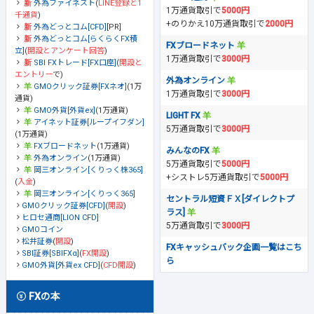
外為ファイネスト
(
LINE登録と1
1万通貨取引で
5000円
千通貨
)
+のりかえ10万通貨取引で
2000円
外為どっとコム[CFD]
[PR]
外為どっとコム[らくらくFX積
FXブロードネット
立]
(
開設とアンケート回答
)
1万通貨取引で
3000円
SBI FXトレード[FX口座]
(
開設と
エントリー
で)
外為オンライン
GMOクリック証券[FXネオ]
(1万
1万通貨取引で
3000円
通貨)
GMO外貨[外貨ex]
(1万通貨)
LIGHT FX
アイネット証券[ループイフダン]
5万通貨取引で
3000円
(1万通貨)
FXブロードネット
(1万通貨)
みんなのFX
外為オンライン
(1万通貨)
5万通貨取引で
5000円
岡三オンライン[くりっく株365]
+シストレ5万通貨取引で
5000円
(
入金
)
岡三オンライン[くりっく365]
セントラル短資ＦＸ[ダイレクトプ
GMOクリック証券[CFD]
(
開設
)
ラス]
ヒロセ通商[LION CFD]
5万通貨取引で
3000円
GMOコイン
松井証券
(
開設
)
FXキャッシュバック企画一覧はこち
SBI証券[SBIFXα]
(
FX開設
)
ら
GMO外貨[外貨ex CFD]
(
CFD開設
)
FXの本