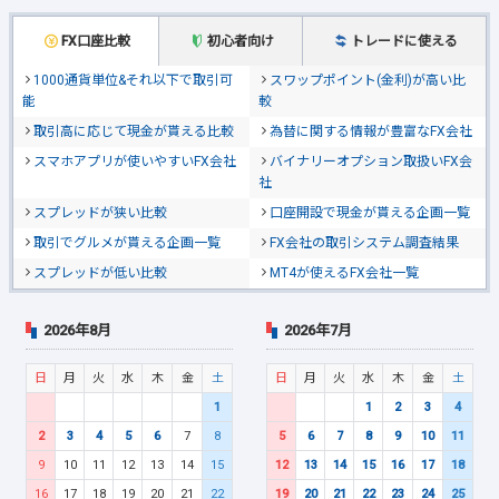
FX口座比較
初心者向け
トレードに使える
1000通貨単位&それ以下で取引可
スワップポイント(金利)が高い比
能
較
取引高に応じて現金が貰える比較
為替に関する情報が豊富なFX会社
スマホアプリが使いやすいFX会社
バイナリーオプション取扱いFX会
社
スプレッドが狭い比較
口座開設で現金が貰える企画一覧
取引でグルメが貰える企画一覧
FX会社の取引システム調査結果
スプレッドが低い比較
MT4が使えるFX会社一覧
2026年8月
2026年7月
日
月
火
水
木
金
土
日
月
火
水
木
金
土
1
1
2
3
4
2
3
4
5
6
7
8
5
6
7
8
9
10
11
9
10
11
12
13
14
15
12
13
14
15
16
17
18
16
17
18
19
20
21
22
19
20
21
22
23
24
25