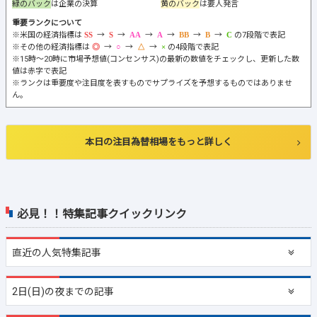
緑のバック
は企業の決算
黄のバック
は要人発言
重要ランクについて
※米国の経済指標は
→
→
→
→
→
→
の7段階で表記
※その他の経済指標は
→
→
→
の4段階で表記
※15時～20時に市場予想値(コンセンサス)の最新の数値をチェックし、更新した数
値は赤字で表記
※ランクは重要度や注目度を表すものでサプライズを予想するものではありませ
ん。
本日の注目為替相場をもっと詳しく
必見！！特集記事クイックリンク
直近の
人気特集記事
2日(日)の夜までの記事