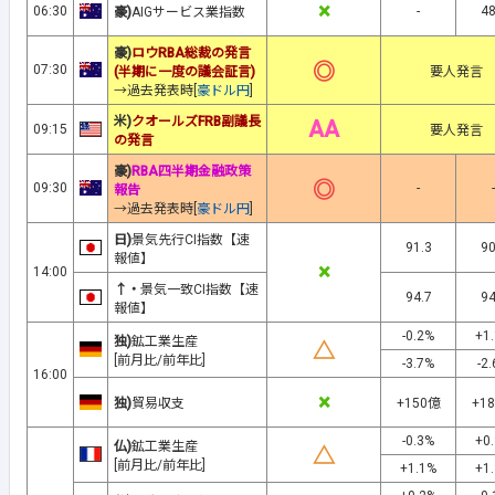
×
06:30
-
48
豪)
AIGサービス業指数
豪)
ロウRBA総裁の発言
◎
07:30
(半期に一度の議会証言)
要人発言
→過去発表時[
豪ドル円
]
米)
クオールズFRB副議長
AA
09:15
要人発言
の発言
豪)
RBA四半期金融政策
◎
09:30
-
-
報告
→過去発表時[
豪ドル円
]
日)
景気先行CI指数【速
91.3
90
報値】
×
14:00
↑・
景気一致CI指数【速
94.7
94
報値】
-0.2%
+1
独)
鉱工業生産
△
[前月比/前年比]
-3.7%
-2
16:00
×
独)
貿易収支
+150億
+1
-0.3%
+0
仏)
鉱工業生産
△
[前月比/前年比]
+1.1%
+1