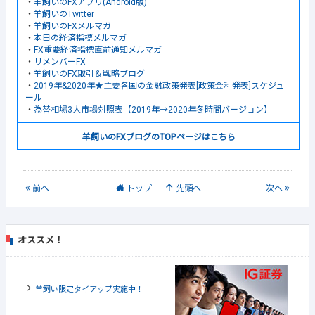
・
羊飼いのFXアプリ(Android版)
・
羊飼いのTwitter
・
羊飼いのFXメルマガ
・
本日の経済指標メルマガ
・
FX重要経済指標直前通知メルマガ
・
リメンバーFX
・
羊飼いのFX取引＆戦略ブログ
・
2019年&2020年★主要各国の金融政策発表[政策金利発表]スケジュ
ール
・
為替相場3大市場対照表【2019年→2020年冬時間バージョン】
羊飼いのFXブログのTOPページはこちら
前
へ
トップ
先頭へ
次
へ
オススメ！
羊飼い限定タイアップ実施中！