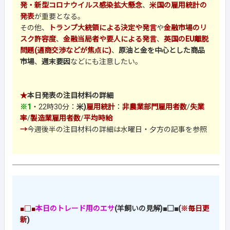
発・新型コロナウイルス感染拡大懸念
、
米国の雇用統計の
発表
が重要となる。
その他、
トランプ大統領による決定や発言
や
金融市場のリ
スク許容度
、
金融当局者や要人による発言
、
英国のEU離脱
問題(通商交渉などが焦点に)
、
原油と金を中心とした商品
市場
、
週末要因
などにも注意したい。
★
本日発表の注目材料の詳細
※1
・22時30分：
米)
雇用統計
：
非農業部門雇用者数
/
失業
率
/
製造業雇用者数
/
平均時給
→
今週後半の注目材料の詳細は水曜日・夕方の記事を参照
■□■
本日のトレード用のエサ
(羊飼いの見解)■□■(
※毎日更
新
)