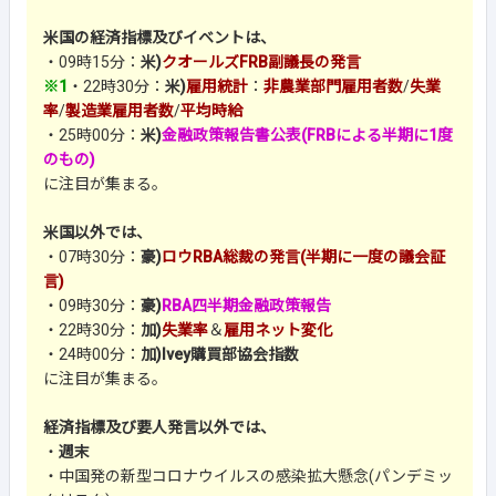
米国の経済指標及びイベントは、
・09時15分：
米)
クオールズFRB副議長の発言
※1
・22時30分：
米)
雇用統計
：
非農業部門雇用者数
/
失業
率
/
製造業雇用者数
/
平均時給
・25時00分：
米)
金融政策報告書公表(FRBによる半期に1度
のもの)
に注目が集まる。
米国以外では、
・07時30分：
豪)
ロウRBA総裁の発言(半期に一度の議会証
言)
・09時30分：
豪)
RBA四半期金融政策報告
・22時30分：
加)
失業率
＆
雇用ネット変化
・24時00分：
加)Ivey購買部協会指数
に注目が集まる。
経済指標及び要人発言以外では、
・
週末
・中国発の新型コロナウイルスの感染拡大懸念(パンデミッ