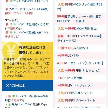
セントラル短資ＦＸ[ダイレク
4千円
GMOクリック証券[FXネ
トプラス]
オ]
外為どっとコム[らくらくFX積立]
(
開設とアンケート回答
)
5千円
三菱UFJ eスマート証券[三菱
▼6月更新分
UFJ eスマート証券FX]
トレイダーズ証券[みんなのFX]
(
1千通貨
でも)
＋4千円
GMO外貨[外貨ex]
トレイダーズ証券[LIGHT FX]
(
1
＋3000円
インヴァスト証券[ト
千通貨
でも)
ライオートFX]
有利な企画だけを
＋合計1万円
みんなのFX
厳選しています！
＋3千円
LIGHT FX
※基本的に、1万通貨のトレードまでで
4千円
岡三オンライン[くりっく365]
貰える企画を対象。それ以外は、規定
の量のトレードをしても、スプレッド
＋8千円
[PR]
外為どっとコム
でキャッシュバックがマイナスになら
ないモノを掲載。
＋5千円
ヒロセ通商
1万円以上
＋5千円
JFX[マトリックス]
3千円
外為オンライン
トレイダーズ証券[みんなの
FX]
(
1千通貨
でも)
3千円
FXブロードネット
外為どっとコム
(1万通貨でも)