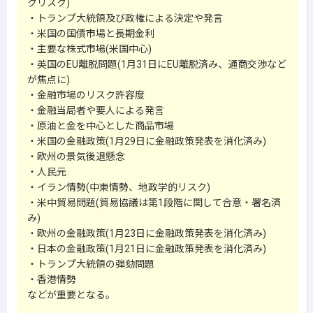
クリスク)
・トランプ大統領及び政権による決定や発言
・米国の国債市場と長期金利
・主要な株式市場(米国中心)
・英国のEU離脱問題(1月31日にEU離脱済み、通商交渉など
が焦点に)
・金融市場のリスク許容度
・金融当局者や要人による発言
・原油と金を中心とした商品市場
・米国の金融政策(1月29日に金融政策発表を消化済み)
・欧州の景気後退懸念
・人民元
・イラン情勢(中東情勢、地政学的リスク)
・米中貿易問題(貿易協議は第1段階に関して合意・署名済
み)
・欧州の金融政策(1月23日に金融政策発表を消化済み)
・日本の金融政策(1月21日に金融政策発表を消化済み)
・トランプ大統領の弾劾問題
・香港情勢
などが重要となる。