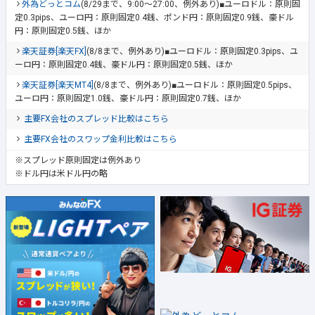
外為どっとコム
(8/29まで、9:00～27:00、例外あり)■ユーロドル：原則固
定0.3pips、ユーロ円：原則固定0.4銭、ポンド円：原則固定0.9銭、豪ドル
円：原則固定0.5銭、ほか
楽天証券[楽天FX]
(8/8まで、例外あり)■ユーロドル：原則固定0.3pips、ユ
ーロ円：原則固定0.4銭、豪ドル円：原則固定0.5銭、ほか
楽天証券[楽天MT4]
(8/8まで、例外あり)■ユーロドル：原則固定0.5pips、
ユーロ円：原則固定1.0銭、豪ドル円：原則固定0.7銭、ほか
主要FX会社のスプレッド比較はこちら
主要FX会社のスワップ金利比較はこちら
※スプレッド原則固定は例外あり
※ドル円は米ドル円の略