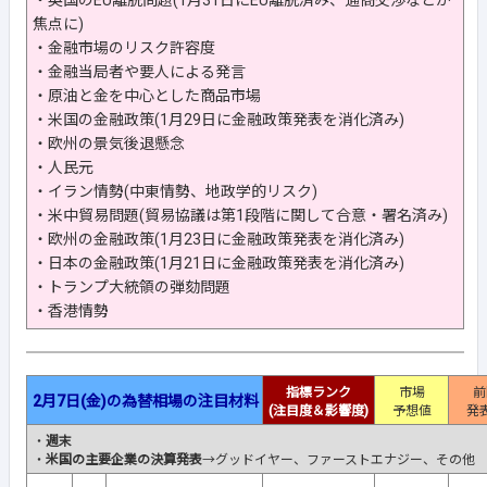
・英国のEU離脱問題(1月31日にEU離脱済み、通商交渉などが
焦点に)
・金融市場のリスク許容度
・金融当局者や要人による発言
・原油と金を中心とした商品市場
・米国の金融政策(1月29日に金融政策発表を消化済み)
・欧州の景気後退懸念
・人民元
・イラン情勢(中東情勢、地政学的リスク)
・米中貿易問題(貿易協議は第1段階に関して合意・署名済み)
・欧州の金融政策(1月23日に金融政策発表を消化済み)
・日本の金融政策(1月21日に金融政策発表を消化済み)
・トランプ大統領の弾劾問題
・香港情勢
指標ランク
市場
前
2月7日(金)の為替相場の注目材料
(注目度＆影響度)
予想値
発
・
週末
・
米国の主要企業の決算発表
→グッドイヤー、ファーストエナジー、その他