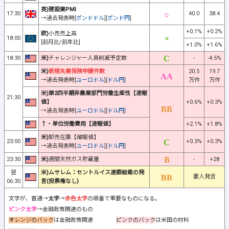
英)建設業PMI
17:30
40.0
38.4
→過去発表時[
ポンドドル
][
ポンド円
]
+0.1%
+0.2%
欧)
小売売上高
18:00
[前月比/前年比]
+1.0%
+1.6%
18:30
米)
チャレンジャー人員削減予定数
-
-4.5%
米)
新規失業保険申請件数
20.5
19.7
→過去発表時[
ユーロドル
][
ドル円
]
万件
万件
米)第2四半期非農業部門労働生産性【速報
21:30
値】
+0.6%
+0.3%
→過去発表時[
ユーロドル
][
ドル円
]
↑・単位労働費用【速報値】
+2.1%
+1.8%
米)
卸売在庫【確報値】
23:00
+0.3%
+0.3%
→過去発表時[
ユーロドル
][
ドル円
]
23:30
米)
週間天然ガス貯蔵量
-
+28
翌
米)ムサレム：セントルイス連銀総裁の発
要人発言
06:30
言(投票権なし)
文字が、普通→
太字
→
赤色太字
の順番で重要なものになる。
ピンク太字
→金融政策関連のもの
オレンジのバック
は金融政策関連
ピンクのバック
は米国の材料