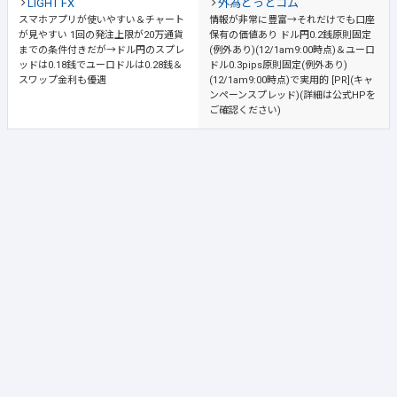
LIGHT FX
外為どっとコム
スマホアプリが使いやすい＆チャート
情報が非常に豊富→それだけでも口座
が見やすい
1回の発注上限が20万通貨
保有の価値あり
ドル円0.2銭原則固定
までの条件付きだが→ドル円のスプレ
(例外あり)(12/1am9:00時点)＆ユーロ
ッドは0.18銭でユーロドルは0.28銭＆
ドル0.3pips原則固定(例外あり)
スワップ金利も優遇
(12/1am9:00時点)で実用的 [PR](キャ
ンペーンスプレッド)(詳細は公式HPを
ご確認ください)