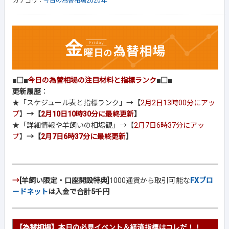
カテゴリ：
今日の為替相場2020年
■□■
今日の為替相場の注目材料と指標ランク
■□■
更新履歴
：
★「スケジュール表と指標ランク」→【
2月2日13時00分にアッ
プ
】
→【
2月10日10時30分に最終更新
】
★「詳細情報や羊飼いの相場観」→【
2月7日6時37分にアッ
プ
】
→【
2月7日6時37分に最終更新
】
→
[羊飼い限定・口座開設特典]
1000通貨から取引可能な
FXブロ
ードネット
は入金で合計5千円
【為替相場】本日の必見イベント＆経済指標はコレだ！！