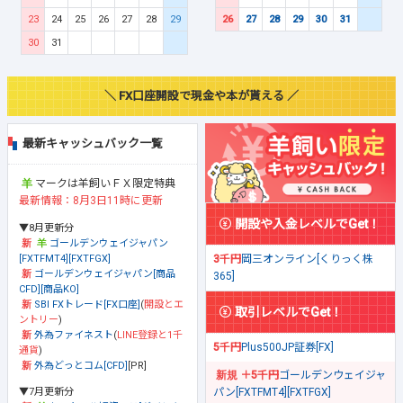
23
24
25
26
27
28
29
26
27
28
29
30
31
30
31
＼ FX口座開設で現金や本が貰える ／
最新キャッシュバック一覧
マークは羊飼いＦＸ限定特典
最新情報：8月3日11時に更新
開設や入金レベルでGet！
▼8月更新分
ゴールデンウェイジャパン
[FXTFMT4][FXTFGX]
3千円
岡三オンライン[くりっく株
ゴールデンウェイジャパン[商品
365]
CFD][商品KO]
SBI FXトレード[FX口座]
(
開設とエ
取引レベルでGet！
ントリー
)
外為ファイネスト
(
LINE登録と1千
5千円
Plus500JP証券[FX]
通貨
)
外為どっとコム[CFD]
[PR]
＋5千円
ゴールデンウェイジャ
▼7月更新分
パン[FXTFMT4][FXTFGX]