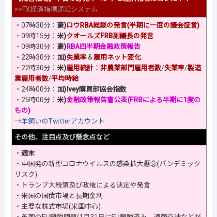
>>
FX経済指標通知システム
・07時30分：
豪)
ロウRBA総裁の発言(半期に一度の議会証言)
・09時15分：
米)
クオールズFRB副議長の発言
・09時30分：
豪)
RBA四半期金融政策報告
・22時30分：
加)
失業率
＆
雇用ネット変化
・22時30分：
米)
雇用統計
：
非農業部門雇用者数
/
失業率
/
製造
業雇用者数
/
平均時給
・24時00分：
加)Ivey購買部協会指数
・25時00分：
米)
金融政策報告書公表(FRBによる半期に1度の
もの)
→
羊飼いのTwitterアカウント
その他、注目点及び懸念点など
・
週末
・中国発の新型コロナウイルスの感染拡大懸念(パンデミック
リスク)
・トランプ大統領及び政権による決定や発言
・米国の国債市場と長期金利
・主要な株式市場(米国中心)