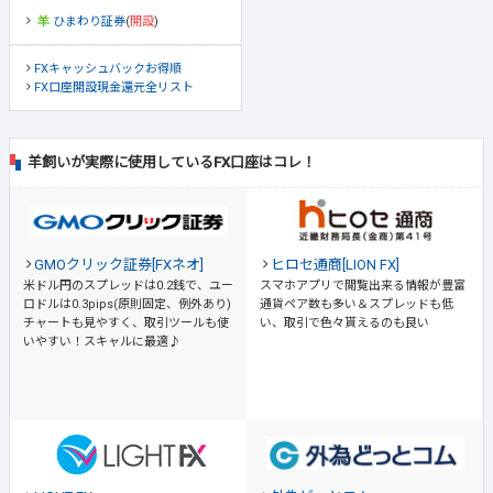
ひまわり証券
(
開設
)
FXキャッシュバックお得順
FX口座開設現金還元全リスト
羊飼いが実際に使用しているFX口座はコレ！
GMOクリック証券[FXネオ]
ヒロセ通商[LION FX]
米ドル円のスプレッドは0.2銭で、ユー
スマホアプリで閲覧出来る情報が豊富
ロドルは0.3pips(原則固定、例外あり)
通貨ペア数も多い＆スプレッドも低
チャートも見やすく、取引ツールも使
い、取引で色々貰えるのも良い
いやすい！スキャルに最適♪