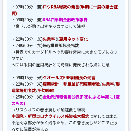
・07時30分：
豪)
ロウRBA総裁の発言(半期に一度の議会証
言)
・09時30分：
豪)
RBA四半期金融政策報告
→豪ドルが動き出すキッカケとして注視
・22時30分：
加)
失業率
＆
雇用ネット変化
・24時00分：
加)Ivey購買部協会指数
→発表でのカナダドルへの影響は非常に大きなモノになり
やすい
今回は米国の雇用統計と同時刻に発表される点に注意
・09時15分：
米)
クオールズFRB副議長の発言
・22時30分：
米)
雇用統計
：
非農業部門雇用者数
/
失業率
/
製
造業雇用者数
/
平均時給
・25時00分：
米)
金融政策報告書公表(FRBによる半期に1度
のもの)
→リスクオフの巻き戻しが加速後も継続
中国発・新型コロナウイルス感染拡大懸念
に関しては未だ
不透明な部分が多く残るため、この巻き戻しがどこで止ま
るかに注目が集まる