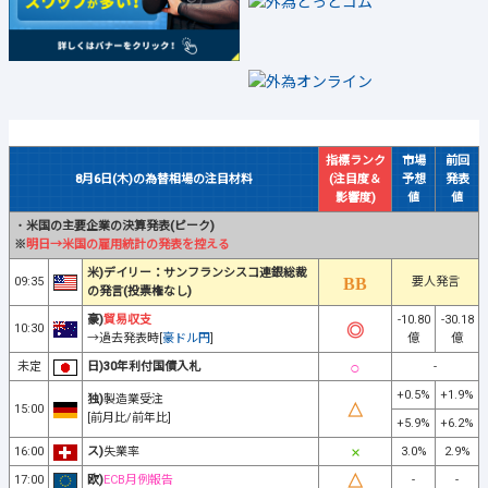
指標ランク
市場
前回
8月6日(木)の為替相場の注目材料
(注目度＆
予想
発表
影響度)
値
値
・
米国の主要企業の決算発表(ピーク)
※
明日→米国の雇用統計の発表を控える
米)デイリー：サンフランシスコ連銀総裁
09:35
要人発言
の発言(投票権なし)
豪)
貿易収支
-10.80
-30.18
10:30
→過去発表時[
豪ドル円
]
億
億
未定
日)30年利付国債入札
-
+0.5%
+1.9%
独)
製造業受注
15:00
[前月比/前年比]
+5.9%
+6.2%
16:00
ス)
失業率
3.0%
2.9%
17:00
欧)
ECB月例報告
-
-