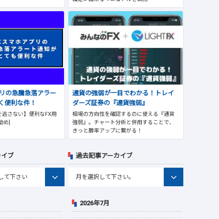
プリの急騰急落アラー
通貨の強弱が一目でわかる！トレイ
く便利な件！
ダーズ証券の『通貨強弱』
逃さない】便利なFX用
相場の方向性を確認するのに使える『通貨
勧め]
強弱』。チャート分析と併用することで、
きっと勝率アップに繋がる！
カイブ
過去記事アーカイブ
2026年7月