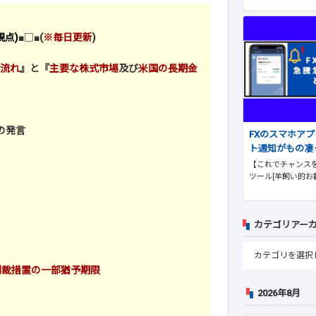
視点)
■□■
(
※毎日更新
)
流れ
』と『
主要な株式市場
及び
米国の長期金
の発言
FXのスマホア
ト通知がもの凄
【これでチャンスを
ツール[羊飼い的お
カテゴリアー
制裁措置の一部猶予期限
2026年8月