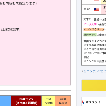
の
期も内容も未確定のまま)
米
28:00
→
文字が、普通→
太
ピンク太字
→金融
2日に総選挙)
オレンジのバック
緑のバック
は企業
重要ランクについ
※米国の経済指標
※その他の経済指
※15時～20時に
表記
※ランクは重要度
当コンテンツに
指標ランク
市場
前回
オススメ！
(注目度＆影響度)
予想値
発表値