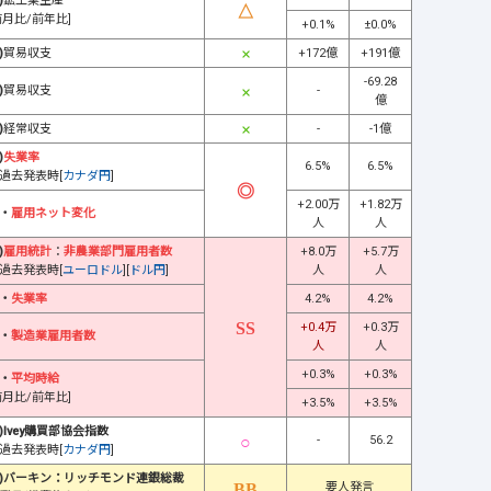
)
鉱工業生産
前月比/前年比]
+0.1%
±0.0%
)
貿易収支
+172億
+191億
-69.28
)
貿易収支
-
億
)
経常収支
-
-1億
)
失業率
6.5%
6.5%
過去発表時[
カナダ円
]
+2.00万
+1.82万
・
雇用ネット変化
人
人
)
雇用統計
：
非農業部門雇用者数
+8.0万
+5.7万
過去発表時[
ユーロドル
][
ドル円
]
人
人
・
失業率
4.2%
4.2%
+0.4万
+0.3万
・
製造業雇用者数
人
人
+0.3%
+0.3%
・
平均時給
前月比/前年比]
+3.5%
+3.5%
)Ivey購買部協会指数
-
56.2
過去発表時[
カナダ円
]
)バーキン：リッチモンド連銀総裁
要人発言