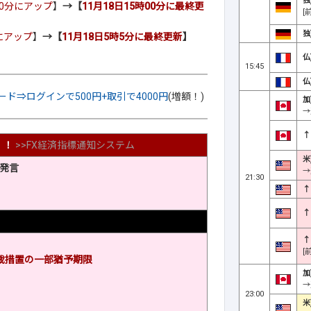
独
00分にアップ
】
→【
11月18日15時00分に最終更
[
独
分にアップ
】
→【
11月18日5時5分に最終更新
】
仏
15:45
仏
トレード⇒ログインで500円+取引で4000円
(増額！)
加
→
↑
！！
>>
FX経済指標通知システム
米
発言
→
21:30
↑
↑
↑
[
裁措置の一部猶予期限
加
→
23:00
米