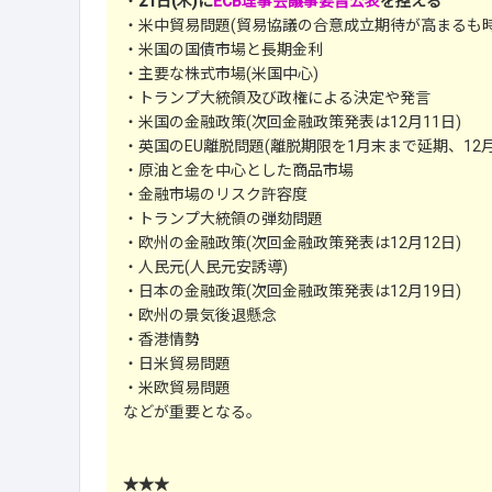
・
21日(木)に
ECB理事会議事要旨公表
を控える
・米中貿易問題(貿易協議の合意成立期待が高まるも
・米国の国債市場と長期金利
・主要な株式市場(米国中心)
・トランプ大統領及び政権による決定や発言
・米国の金融政策(次回金融政策発表は12月11日)
・英国のEU離脱問題(離脱期限を1月末まで延期、12月
・原油と金を中心とした商品市場
・金融市場のリスク許容度
・トランプ大統領の弾劾問題
・欧州の金融政策(次回金融政策発表は12月12日)
・人民元(人民元安誘導)
・日本の金融政策(次回金融政策発表は12月19日)
・欧州の景気後退懸念
・香港情勢
・日米貿易問題
・米欧貿易問題
などが重要となる。
★★★