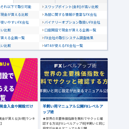
位&それ以下で取引可能
スワップポイント(金利)が高い比較
て現金が貰える比較
為替に関する情報が豊富なFX会社
使いやすいFX会社
バイナリーオプション取扱いFX会社
狭い比較
口座開設で現金が貰える企画一覧
が貰える企画一覧
FX会社の取引システム調査結果
低い比較
MT4が使えるFX会社一覧
で現金入金や開設だけ
羊飼い用マニュアル公開FXレベルア
ップ術
現金が貰える[お得]ランキ
★世界の主要株価指数を無料でサクッと確
版】
認する方法[FXレベルアップ術]羊飼いと同じ
設定が出来るマニュアルを公開