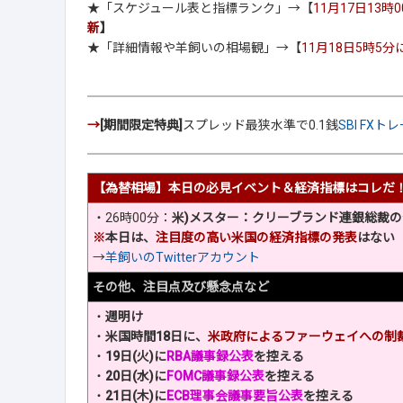
★「スケジュール表と指標ランク」→【
11月17日13時
新
】
★「詳細情報や羊飼いの相場観」→【
11月18日5時5
→
[期間限定特典]
スプレッド最狭水準で0.1銭
SBI FX
【為替相場】本日の必見イベント＆経済指標はコレだ
・26時00分：
米)メスター：クリーブランド連銀総裁の
※
本日は、
注目度の高い米国の経済指標の発表
はない
→
羊飼いのTwitterアカウント
その他、注目点及び懸念点など
・
週明け
・
米国時間18日に、
米政府によるファーウェイへの制
・
19日(火)に
RBA議事録公表
を控える
・
20日(水)に
FOMC議事録公表
を控える
・
21日(木)に
ECB理事会議事要旨公表
を控える