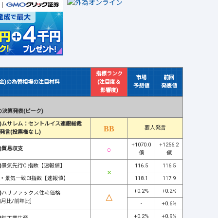
指標ランク
市場
前回
(金)の為替相場の注目材料
(注目度＆
予想値
発表値
影響度)
決算発表(ピーク)
)ムサレム：セントルイス連銀総裁
要人発言
発言(投票権なし)
+1070.0
+1256.2
)貿易収支
億
億
)
景気先行CI指数【速報値】
116.5
116.5
・
景気一致CI指数【速報値】
118.1
117.9
+0.2%
+0.2%
)
ハリファックス住宅価格
前月比/前年比]
-
+0.6%
+0.2%
+0.9%