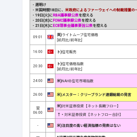
・
週明け
・
米国時間18日に、
米政府によるファーウェイへの制裁措置の
・
19日(火)に
RBA議事録公表
を控える
・
20日(水)に
FOMC議事録公表
を控える
・
21日(木)に
ECB理事会議事要旨公表
を控える
英)
ライトムーブ住宅価格
09:01
[前月比/前年比]
16:00
ト)
住宅販売
ト)
住宅価格指数
20:30
[前月比/前年比]
24:00
米)
NAHB住宅市場指数
26:00
米)メスター：クリーブランド連銀総裁の発言
米)
対米証券投資【ネット長期フロー】
翌
06:00
↑・
対米証券投資【ネットフロー合計】
-
米)注目度の高い経済指標の発表はない