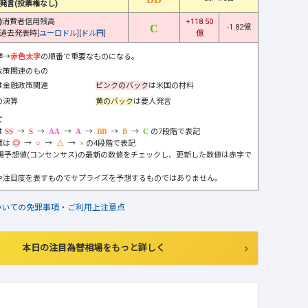
発言(投票権なし)
)
消費者信用残高
+118.50
-1.82億
過去発表時[
ユーロドル
][
ドル円
]
億
字
→
赤色太字
の順番で重要なものになる。
政策関連のもの
は金融政策関連
ピンクのバック
は米国の材料
の決算
黄のバック
は要人発言
て
は
→
→
→
→
→
→
の7段階で表記
標は
→
→
→
の4段階で表記
市場予想値(コンセンサス)の最新の数値をチェックし、更新した数値は赤字で
や注目度を表すものでサプライズを予想するものではありません。
ついての免罪事項・ご利用上注意点
本日の注目為替相場をもっと詳しく