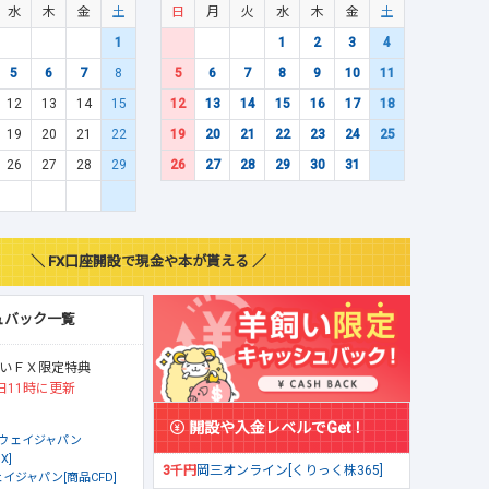
水
木
金
土
日
月
火
水
木
金
土
1
1
2
3
4
5
6
7
8
5
6
7
8
9
10
11
12
13
14
15
12
13
14
15
16
17
18
19
20
21
22
19
20
21
22
23
24
25
26
27
28
29
26
27
28
29
30
31
＼ FX口座開設で現金や本が貰える ／
ュバック一覧
いＦＸ限定特典
日11時に更新
開設や入金レベルでGet！
ウェイジャパン
X]
3千円
岡三オンライン[くりっく株365]
イジャパン[商品CFD]