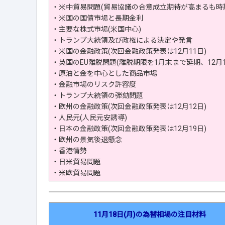
・米中貿易問題(貿易協議の合意成立期待が高まるも時
・米国の国債市場と長期金利
・主要な株式市場(米国中心)
・トランプ大統領及び政権による決定や発言
・米国の金融政策(次回金融政策発表は12月11日)
・英国のEU離脱問題(離脱期限を1月末まで延期、12月1
・原油と金を中心とした商品市場
・金融市場のリスク許容度
・トランプ大統領の弾劾問題
・欧州の金融政策(次回金融政策発表は12月12日)
・人民元(人民元安誘導)
・日本の金融政策(次回金融政策発表は12月19日)
・欧州の景気後退懸念
・香港情勢
・日米貿易問題
・米欧貿易問題
11月18日(月)の為替相場の注目材料