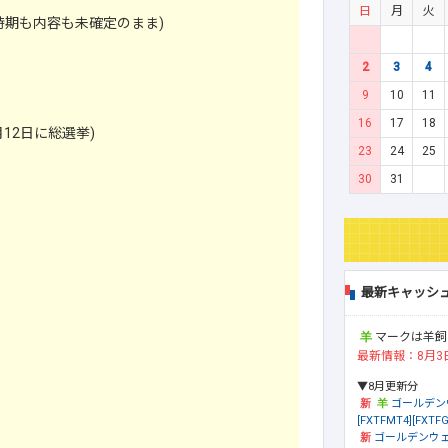
日
月
火
時期も内容も未確定のまま)
2
3
4
9
10
11
16
17
18
12日に総選挙)
23
24
25
30
31
最新キャッシ
マークは羊飼
最新情報：8月3
▼8月更新分
ゴールデン
[FXTFMT4][FXTFG
ゴールデンウェ