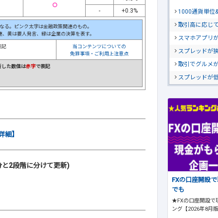
○
-
+0.3%
1000通貨単
取引高に応じ
なる。ピンク太字は金融政策関連のもの。
連、黄は要人発言、緑は企業の決算を表す。
スマホアプリが
表記
当コンテンツについての
スプレッドが
免罪事項・ご利用上注意点
取引でグルメ
新した数値は
赤字
で表記
スプレッドが
詳細】
と2段階に分けて更新)
FXの口座開設
でも
★FXの口座開設で
ング【2026年8月