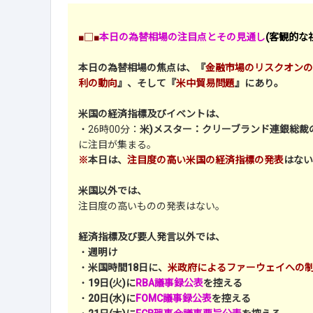
■□■
本日の為替相場の注目点とその見通し
(客観的な
本日の為替相場の焦点は、『
金融市場のリスクオンの
利の動向
』、そして『
米中貿易問題
』にあり。
米国の経済指標及びイベントは、
・26時00分：
米)メスター：クリーブランド連銀総裁
に注目が集まる。
※
本日は、
注目度の高い米国の経済指標の発表
はない
米国以外では、
注目度の高いものの発表はない。
経済指標及び要人発言以外では、
・
週明け
・
米国時間18日に、
米政府によるファーウェイへの
・
19日(火)に
RBA議事録公表
を控える
・
20日(水)に
FOMC議事録公表
を控える