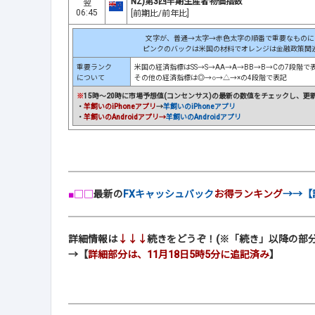
NZ)第3四半期生産者物価指数
翌
06:45
[前期比/前年比]
文字が、普通→太字→赤色太字の順番で重要なものに
ピンクのバックは米国の材料でオレンジは金融政策関
重要ランク
米国の経済指標はSS→S→AA→A→BB→B→Cの7段階で
について
その他の経済指標は◎→○→△→×の4段階で表記
※
15時～20時に市場予想値(コンセンサス)の最新の数値をチェックし、更
・
羊飼いのiPhoneアプリ
→
羊飼いのiPhoneアプリ
・
羊飼いのAndroidアプリ→
羊飼いのAndroidアプリ
■□□
最新の
FXキャッシュバック
お得ランキング
→→【
詳細情報は
↓↓↓
続きをどうぞ！(※「続き」以降の部分
→【
詳細部分は、11月18日5時5分に追記済み
】