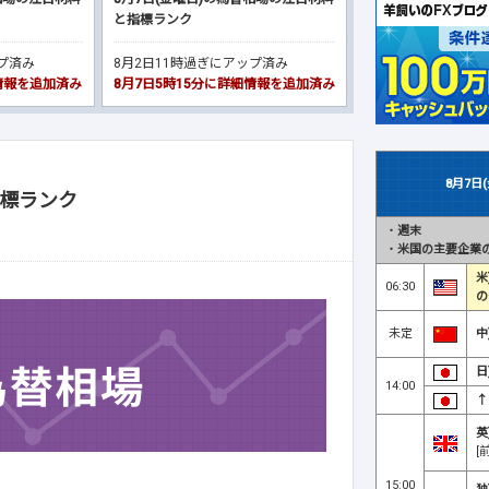
と指標ランク
ップ済み
8月2日11時過ぎにアップ済み
細情報を追加済み
8月7日5時15分に詳細情報を追加済み
8月7日
指標ランク
・
週末
・
米国の主要企業の
米
06:30
の
未定
中
日
14:00
↑
英
[
15:00