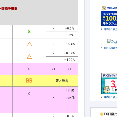
一部猶予期限
-
+0.6%
羊飼い限
×
-
-0.2%
△
-
+15.4%
1000通
-
+0.59%
△
-
+4.00%
C
71
71
BB
要人発言
-
-411億
C
羊飼い限
-
+705億
-
-
-
FX口座
-
+0.5%