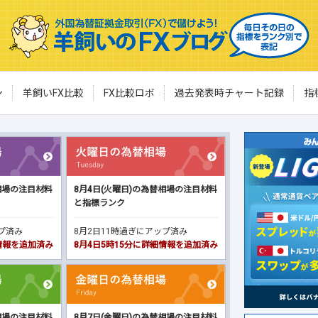
ン
羊飼いFX比較
FX比較ロボ
過去発表時チャート記録
指
相場の注目材料
8月4日(火曜日)の為替相場の注目材料
と指標ランク
ップ済み
8月2日11時過ぎにアップ済み
細情報を追加済み
8月4日5時15分に詳細情報を追加済み
相場の注目材料
8月7日(金曜日)の為替相場の注目材料