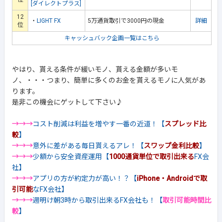
[ダイレクトプラス]
12
・
LIGHT FX
5万通貨取引で3000円の現金
詳細
位
キャッシュバック企画一覧はこちら
やはり、貰える条件が緩いモノ、貰える金額が多いモ
ノ、・・・つまり、簡単に多くのお金を貰えるモノに人気があ
ります。
是非この機会にゲットして下さい♪
→→→
コスト削減は利益を増やす一番の近道！【
スプレッド比
較
】
→→→
意外に差がある毎日貰えるアレ！【
スワップ金利比較
】
→→→
少額から安全資産運用【
1000通貨単位で取引出来る
FX会
社】
→→→
アプリの方が約定力が高い！？【
iPhone・Androidで取
引可能
なFX会社】
→→→
週明け朝3時から取引出来るFX会社も！【
取引可能時間比
較
】