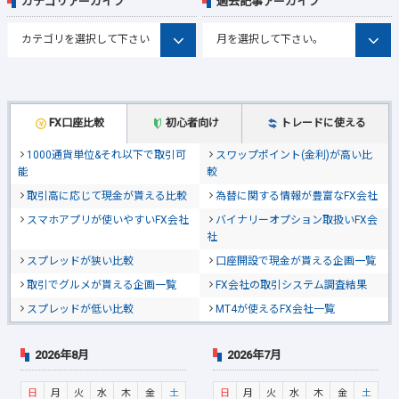
カテゴリアーカイブ
過去記事アーカイブ
FX口座比較
初心者向け
トレードに使える
1000通貨単位&それ以下で取引可
スワップポイント(金利)が高い比
能
較
取引高に応じて現金が貰える比較
為替に関する情報が豊富なFX会社
スマホアプリが使いやすいFX会社
バイナリーオプション取扱いFX会
社
スプレッドが狭い比較
口座開設で現金が貰える企画一覧
取引でグルメが貰える企画一覧
FX会社の取引システム調査結果
スプレッドが低い比較
MT4が使えるFX会社一覧
2026年8月
2026年7月
日
月
火
水
木
金
土
日
月
火
水
木
金
土