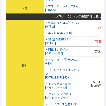
フダン]
・
マネーパートナーズ[FX]
9位
[FXnano]
↓
以下は、ランキング掲載条件に満たな
・
外為どっとコム[らくらく
FX積立]
口座開
・
楽天証券[楽天CFD]
・
SBI証券[SBIFXミニ]
FX口座開
[SBIFXα]
・
岡三オンライン
3万通貨
[くりっく365]
・
トレイダーズ証券[みんな
のFX]
番外
・
ゴールデンウェイジャパ
ン
[FXTFMT4][FXTFGX]
5万通貨
・
インヴァスト証券
[+複数通貨
[トライオートFX]
・
セントラル短資FX
[ダイレクトプラス]
・
トレイダーズ証券[LIGHT