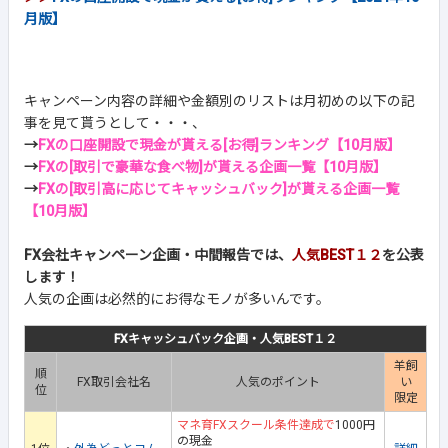
月版】
キャンペーン内容の詳細や金額別のリストは月初めの以下の記
事を見て貰うとして・・・、
→
FXの口座開設で現金が貰える[お得]ランキング【10月版】
→
FXの[取引で豪華な食べ物]が貰える企画一覧【10月版】
→
FXの[取引高に応じてキャッシュバック]が貰える企画一覧
【10月版】
FX会社キャンペーン企画・中間報告では、
人気BEST１２
を公表
します！
人気の企画は必然的にお得なモノが多いんです。
FXキャッシュバック企画・人気BEST１２
羊飼
順
FX取引会社名
人気のポイント
い
位
限定
マネ育FXスクール条件達成で
1000円
の現金