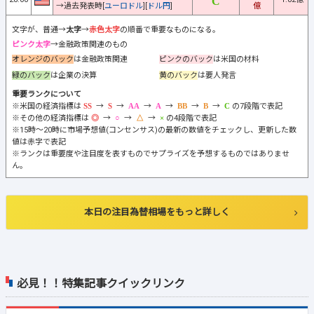
→過去発表時[
ユーロドル
][
ドル円
]
億
文字が、普通→
太字
→
赤色太字
の順番で重要なものになる。
ピンク太字
→金融政策関連のもの
オレンジのバック
は金融政策関連
ピンクのバック
は米国の材料
緑のバック
は企業の決算
黄のバック
は要人発言
重要ランクについて
※米国の経済指標は
→
→
→
→
→
→
の7段階で表記
※その他の経済指標は
→
→
→
の4段階で表記
※15時～20時に市場予想値(コンセンサス)の最新の数値をチェックし、更新した数
値は赤字で表記
※ランクは重要度や注目度を表すものでサプライズを予想するものではありませ
ん。
本日の注目為替相場をもっと詳しく
必見！！特集記事クイックリンク