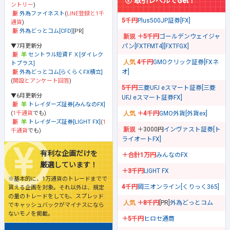
取引レベルでGet！
ントリー
)
外為ファイネスト
(
LINE登録と1千
5千円
Plus500JP証券[FX]
通貨
)
外為どっとコム[CFD]
[PR]
＋5千円
ゴールデンウェイジャ
▼7月更新分
パン[FXTFMT4][FXTFGX]
セントラル短資ＦＸ[ダイレク
4千円
GMOクリック証券[FXネ
トプラス]
オ]
外為どっとコム[らくらくFX積立]
(
開設とアンケート回答
)
5千円
三菱UFJ eスマート証券[三菱
▼6月更新分
UFJ eスマート証券FX]
トレイダーズ証券[みんなのFX]
(
1千通貨
でも)
＋4千円
GMO外貨[外貨ex]
トレイダーズ証券[LIGHT FX]
(
1
＋3000円
インヴァスト証券[ト
千通貨
でも)
ライオートFX]
有利な企画だけを
＋合計1万円
みんなのFX
厳選しています！
＋3千円
LIGHT FX
※基本的に、1万通貨のトレードまでで
4千円
岡三オンライン[くりっく365]
貰える企画を対象。それ以外は、規定
の量のトレードをしても、スプレッド
＋8千円
[PR]
外為どっとコム
でキャッシュバックがマイナスになら
ないモノを掲載。
＋5千円
ヒロセ通商