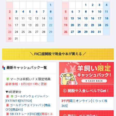
1
1
2
3
4
2
3
4
5
6
7
8
5
6
7
8
9
10
11
9
10
11
12
13
14
15
12
13
14
15
16
17
18
16
17
18
19
20
21
22
19
20
21
22
23
24
25
23
24
25
26
27
28
29
26
27
28
29
30
31
30
31
＼ FX口座開設で現金や本が貰える ／
最新キャッシュバック一覧
マークは羊飼いＦＸ限定特典
最新情報：8月3日11時に更新
開設や入金レベルでGet！
▼8月更新分
ゴールデンウェイジャパン
[FXTFMT4][FXTFGX]
3千円
岡三オンライン[くりっく株
ゴールデンウェイジャパン[商品
365]
CFD][商品KO]
SBI FXトレード[FX口座]
(
開設とエ