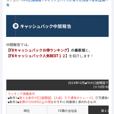
カテゴリ：
FXの[口座開設でキャッシュバック]が貰える(現金や金券)企画一
覧
中間報告では、
【
FXキャッシュバックお得ランキング
】の最新版
と、
【
FXキャッシュバック人気BEST１２
】
を紹介します！
2024年10月■FXの口座開設で現
(※10月18日
ランキング掲載条件
■条件1■
貰える条件が[口座開設]、[入金]、[1千通貨のトレード]
、[1万通貨の
■条件2■
金額が2000円以上の現金
かそれと同価値と思われるもの
順位
FX取引会社名
貰える地