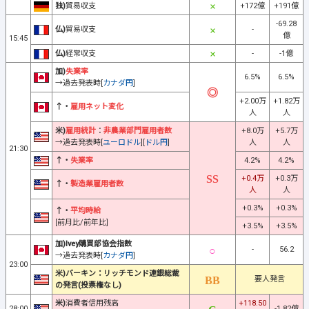
独)
貿易収支
+172億
+191億
-69.28
仏)
貿易収支
-
億
15:45
仏)
経常収支
-
-1億
加)
失業率
6.5%
6.5%
→過去発表時[
カナダ円
]
+2.00万
+1.82万
↑・
雇用ネット変化
人
人
米)
雇用統計
：
非農業部門雇用者数
+8.0万
+5.7万
→過去発表時[
ユーロドル
][
ドル円
]
人
人
21:30
↑・
失業率
4.2%
4.2%
+0.4万
+0.3万
↑・
製造業雇用者数
人
人
+0.3%
+0.3%
↑・
平均時給
[前月比/前年比]
+3.5%
+3.5%
加)Ivey購買部協会指数
-
56.2
→過去発表時[
カナダ円
]
23:00
米)バーキン：リッチモンド連銀総裁
要人発言
の発言(投票権なし)
米)
消費者信用残高
+118.50
28:00
-1.82億