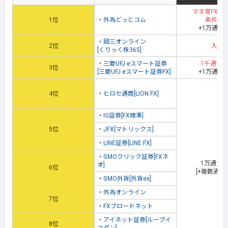
マネ育FXス
1位
・
外為どっとコム
条件達
+1万通貨
・
岡三オンライン
2位
入金
[くりっく株365]
・
三菱UFJ eスマート証券
1千通貨
3位
[三菱UFJ eスマート証券FX]
+1万通貨
4位
・
ヒロセ通商[LION FX]
・
IG証券[FX標準]
5位
・
JFX[マトリックス]
・
LINE証券[LINE FX]
・
GMOクリック証券[FXネ
1万通貨
オ]
6位
[+複数通貨
・
GMO外貨[外貨ex]
・
外為オンライン
7位
・
FXブロードネット
・
アイネット証券[ループイ
8位