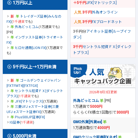
1万円以上
＋5千円
JFX[マトリックス]
3千円
外為オンライン
トレイダーズ証券[みんなの
FX]
(
1千通貨
でも)
3千円
FXブロードネット
外為どっとコム
(1万通貨でも)
3千円分
アイネット証券[ループイフ
[PR]
ダン]
インヴァスト証券[トライオート
FX]
3千円
セントラル短資ＦＸ[ダイレク
ヒロセ通商[LION FX]
(1万通貨で
トプラス]
も)
5千円以上→1万円未満
ゴールデンウェイジャパン
[FXTFMT4][FXTFGX]
セントラル短資ＦＸ[ダイレクト
2026年8月3日更新
プラス]
(
1千通貨
でも)
外為どっとコム
[PR]
JFX[マトリックス]
(1万通貨)
1万通貨で
5000円
三菱UFJ eスマート証券[三菱
UFJ eスマート証券FX]
(1万通貨)
らくらくFX積立1回取引で
3000円
Plus500JP証券[FX]
GMO外貨[外貨ex]
IG証券
(
1千通貨
)
1万通貨取引で
4000円
5,000円未満
GMOクリック証券[FXネオ]