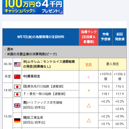
指標ランク
市場
前回
8月7日(金)の為替相場の注目材料
(注目度＆
予想値
発表値
影響度)
・
週末
・
米国の主要企業の決算発表(ピーク)
米)ムサレム：セントルイス連銀総裁
06:30
要人発言
の発言(投票権なし)
+1070.0
+1256.2
未定
中)貿易収支
億
億
日)
景気先行CI指数【速報値】
116.5
116.5
14:00
↑・
景気一致CI指数【速報値】
118.1
117.9
+0.2%
+0.2%
英)
ハリファックス住宅価格
[前月比/前年比]
-
+0.6%
15:00
+0.2%
+0.9%
独)
鉱工業生産
[前月比/前年比]
+0.1%
±0.0%