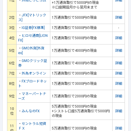
1位
・
外為どっとコム
詳細
+1万通貨取引で5000円の現金
※口座開設月から翌月末まで
・
JFX[マトリック
2位
1万通貨取引で5000円の現金
詳細
ス]
3位
・
IG証券[FX標準]
1万通貨取引で5000円の現金
-
・
ヒロセ通商[LION
4位
1万通貨取引で5000円の現金
詳細
FX]
・
GMO外貨[外貨
5位
1万通貨取引で4000円の現金
詳細
ex]
・
GMOクリック証
6位
1万通貨取引で4000円の現金
詳細
券
7位
・
外為オンライン
1万通貨取引で3000円の現金
詳細
・
FXブロードネッ
8位
1万通貨取引で3000円の現金
詳細
ト
・
マネーパートナ
9位
1万通貨取引で2000円の現金
詳細
ーズ
5万通貨取引で5000円の現金
10
・
みんなのFX
+シストレ口座5万通貨取引で5000円
詳細
位
の現金
・
セントラル短資
11
ＦＸ
5万通貨取引で3000円の現金
詳細
位