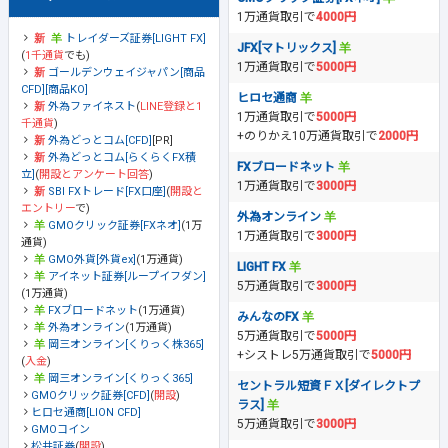
1万通貨取引で
4000円
トレイダーズ証券[LIGHT FX]
JFX[マトリックス]
(
1千通貨
でも)
1万通貨取引で
5000円
ゴールデンウェイジャパン[商品
CFD][商品KO]
ヒロセ通商
外為ファイネスト
(
LINE登録と1
1万通貨取引で
5000円
千通貨
)
+のりかえ10万通貨取引で
2000円
外為どっとコム[CFD]
[PR]
外為どっとコム[らくらくFX積
FXブロードネット
立]
(
開設とアンケート回答
)
1万通貨取引で
3000円
SBI FXトレード[FX口座]
(
開設と
エントリー
で)
外為オンライン
GMOクリック証券[FXネオ]
(1万
1万通貨取引で
3000円
通貨)
GMO外貨[外貨ex]
(1万通貨)
LIGHT FX
アイネット証券[ループイフダン]
5万通貨取引で
3000円
(1万通貨)
FXブロードネット
(1万通貨)
みんなのFX
外為オンライン
(1万通貨)
5万通貨取引で
5000円
岡三オンライン[くりっく株365]
+シストレ5万通貨取引で
5000円
(
入金
)
岡三オンライン[くりっく365]
セントラル短資ＦＸ[ダイレクトプ
GMOクリック証券[CFD]
(
開設
)
ラス]
ヒロセ通商[LION CFD]
5万通貨取引で
3000円
GMOコイン
松井証券
(
開設
)