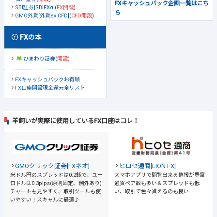
FXキャッシュバック企画一覧はこち
SBI証券[SBIFXα]
(
FX開設
)
ら
GMO外貨[外貨ex CFD]
(
CFD開設
)
FXの本
ひまわり証券
(
開設
)
FXキャッシュバックお得順
FX口座開設現金還元全リスト
羊飼いが実際に使用しているFX口座はコレ！
GMOクリック証券[FXネオ]
ヒロセ通商[LION FX]
米ドル円のスプレッドは0.2銭で、ユー
スマホアプリで閲覧出来る情報が豊富
ロドルは0.3pips(原則固定、例外あり)
通貨ペア数も多い＆スプレッドも低
チャートも見やすく、取引ツールも使
い、取引で色々貰えるのも良い
いやすい！スキャルに最適♪