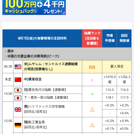
指標ランク
市場
前回
8月7日(金)の為替相場の注目材料
(注目度＆
予想値
発表値
影響度)
・
週末
・
米国の主要企業の決算発表(ピーク)
米)ムサレム：セントルイス連銀総裁
06:30
要人発言
の発言(投票権なし)
+1070.0
+1256.2
未定
中)貿易収支
億
億
日)
景気先行CI指数【速報値】
116.5
116.5
14:00
↑・
景気一致CI指数【速報値】
118.1
117.9
+0.2%
+0.2%
英)
ハリファックス住宅価格
[前月比/前年比]
-
+0.6%
15:00
+0.2%
+0.9%
独)
鉱工業生産
[前月比/前年比]
+0.1%
±0.0%