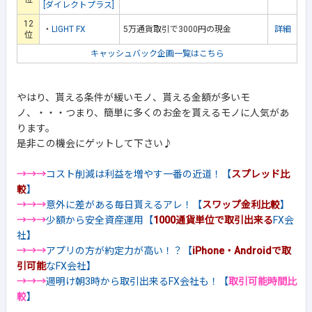
[ダイレクトプラス]
12
・
LIGHT FX
5万通貨取引で3000円の現金
詳細
位
キャッシュバック企画一覧はこちら
やはり、貰える条件が緩いモノ、貰える金額が多いモ
ノ、・・・つまり、簡単に多くのお金を貰えるモノに人気があ
ります。
是非この機会にゲットして下さい♪
→→→
コスト削減は利益を増やす一番の近道！【
スプレッド比
較
】
→→→
意外に差がある毎日貰えるアレ！【
スワップ金利比較
】
→→→
少額から安全資産運用【
1000通貨単位で取引出来る
FX会
社】
→→→
アプリの方が約定力が高い！？【
iPhone・Androidで取
引可能
なFX会社】
→→→
週明け朝3時から取引出来るFX会社も！【
取引可能時間比
較
】