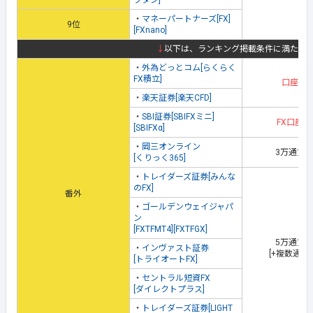
フダン]
・
マネーパートナーズ[FX]
9位
[FXnano]
↓
以下は、ランキング掲載条件に満たな
・
外為どっとコム[らくらく
FX積立]
口座開
・
楽天証券[楽天CFD]
・
SBI証券[SBIFXミニ]
FX口座開
[SBIFXα]
・
岡三オンライン
3万通貨
[くりっく365]
・
トレイダーズ証券[みんな
のFX]
番外
・
ゴールデンウェイジャパ
ン
[FXTFMT4][FXTFGX]
5万通貨
・
インヴァスト証券
[+複数通貨
[トライオートFX]
・
セントラル短資FX
[ダイレクトプラス]
・
トレイダーズ証券[LIGHT