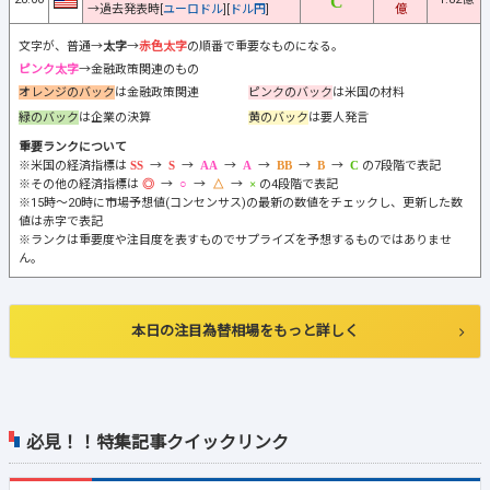
→過去発表時[
ユーロドル
][
ドル円
]
億
文字が、普通→
太字
→
赤色太字
の順番で重要なものになる。
ピンク太字
→金融政策関連のもの
オレンジのバック
は金融政策関連
ピンクのバック
は米国の材料
緑のバック
は企業の決算
黄のバック
は要人発言
重要ランクについて
※米国の経済指標は
→
→
→
→
→
→
の7段階で表記
※その他の経済指標は
→
→
→
の4段階で表記
※15時～20時に市場予想値(コンセンサス)の最新の数値をチェックし、更新した数
値は赤字で表記
※ランクは重要度や注目度を表すものでサプライズを予想するものではありませ
ん。
本日の注目為替相場をもっと詳しく
必見！！特集記事クイックリンク