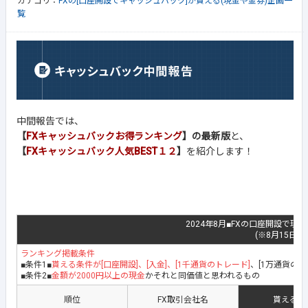
カテゴリ：
FXの[口座開設でキャッシュバック]が貰える(現金や金券)企画一
覧
中間報告では、
【
FXキャッシュバックお得ランキング
】の最新版
と、
【
FXキャッシュバック人気BEST１２
】
を紹介します！
2024年8月■FXの口座開設で現
(※8月15日最
ランキング掲載条件
■条件1■
貰える条件が[口座開設]、[入金]、[1千通貨のトレード]
、[1万通貨の
■条件2■
金額が2000円以上の現金
かそれと同価値と思われるもの
順位
FX取引会社名
貰える地