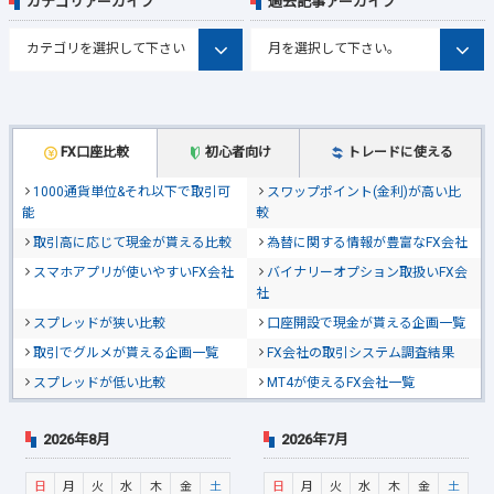
カテゴリアーカイブ
過去記事アーカイブ
FX口座比較
初心者向け
トレードに使える
1000通貨単位&それ以下で取引可
スワップポイント(金利)が高い比
能
較
取引高に応じて現金が貰える比較
為替に関する情報が豊富なFX会社
スマホアプリが使いやすいFX会社
バイナリーオプション取扱いFX会
社
スプレッドが狭い比較
口座開設で現金が貰える企画一覧
取引でグルメが貰える企画一覧
FX会社の取引システム調査結果
スプレッドが低い比較
MT4が使えるFX会社一覧
2026年8月
2026年7月
日
月
火
水
木
金
土
日
月
火
水
木
金
土