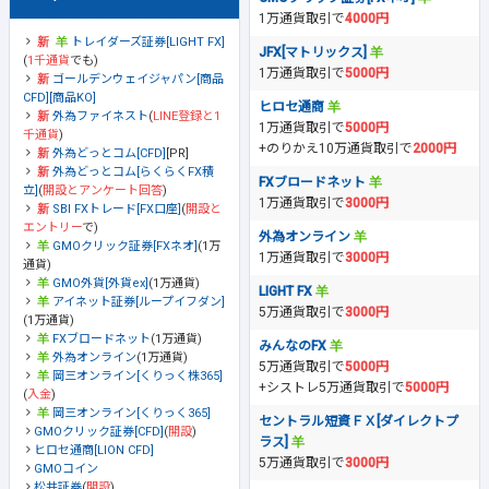
1万通貨取引で
4000円
トレイダーズ証券[LIGHT FX]
JFX[マトリックス]
(
1千通貨
でも)
1万通貨取引で
5000円
ゴールデンウェイジャパン[商品
CFD][商品KO]
ヒロセ通商
外為ファイネスト
(
LINE登録と1
1万通貨取引で
5000円
千通貨
)
+のりかえ10万通貨取引で
2000円
外為どっとコム[CFD]
[PR]
外為どっとコム[らくらくFX積
FXブロードネット
立]
(
開設とアンケート回答
)
1万通貨取引で
3000円
SBI FXトレード[FX口座]
(
開設と
エントリー
で)
外為オンライン
GMOクリック証券[FXネオ]
(1万
1万通貨取引で
3000円
通貨)
GMO外貨[外貨ex]
(1万通貨)
LIGHT FX
アイネット証券[ループイフダン]
5万通貨取引で
3000円
(1万通貨)
FXブロードネット
(1万通貨)
みんなのFX
外為オンライン
(1万通貨)
5万通貨取引で
5000円
岡三オンライン[くりっく株365]
+シストレ5万通貨取引で
5000円
(
入金
)
岡三オンライン[くりっく365]
セントラル短資ＦＸ[ダイレクトプ
GMOクリック証券[CFD]
(
開設
)
ラス]
ヒロセ通商[LION CFD]
5万通貨取引で
3000円
GMOコイン
松井証券
(
開設
)