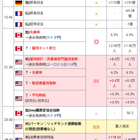
独)
貿易収支
+172億
+191億
-69.28
仏)
貿易収支
-
億
15:45
仏)
経常収支
-
-1億
加)
失業率
6.5%
6.5%
→過去発表時[
カナダ円
]
+2.00万
+1.82万
↑・
雇用ネット変化
人
人
米)
雇用統計
：
非農業部門雇用者数
+8.0万
+5.7万
→過去発表時[
ユーロドル
][
ドル円
]
人
人
21:30
↑・
失業率
4.2%
4.2%
+0.4万
+0.3万
↑・
製造業雇用者数
人
人
+0.3%
+0.3%
↑・
平均時給
[前月比/前年比]
+3.5%
+3.5%
加)Ivey購買部協会指数
-
56.2
→過去発表時[
カナダ円
]
23:00
米)バーキン：リッチモンド連銀総裁
要人発言
の発言(投票権なし)
米)
消費者信用残高
+118.50
28:00
-1.82億