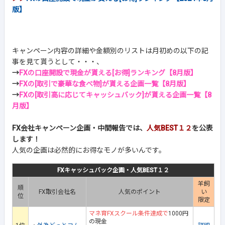
版】
キャンペーン内容の詳細や金額別のリストは月初めの以下の記
事を見て貰うとして・・・、
→
FXの口座開設で現金が貰える[お得]ランキング【8月版】
→
FXの[取引で豪華な食べ物]が貰える企画一覧【8月版】
→
FXの[取引高に応じてキャッシュバック]が貰える企画一覧【8
月版】
FX会社キャンペーン企画・中間報告では、
人気BEST１２
を公表
します！
人気の企画は必然的にお得なモノが多いんです。
FXキャッシュバック企画・人気BEST１２
羊飼
順
FX取引会社名
人気のポイント
い
位
限定
マネ育FXスクール条件達成で
1000円
の現金