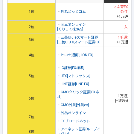
マネ育FXス
1位
・
外為どっとコム
条件達
+1万通貨
・
岡三オンライン
2位
入金
[くりっく株365]
・
三菱UFJ eスマート証券
1千通貨
3位
[三菱UFJ eスマート証券FX]
+1万通貨
4位
・
ヒロセ通商[LION FX]
・
IG証券[FX標準]
5位
・
JFX[マトリックス]
・
LINE証券[LINE FX]
・
GMOクリック証券[FXネ
1万通貨
オ]
6位
[+複数通貨
・
GMO外貨[外貨ex]
・
外為オンライン
7位
・
FXブロードネット
・
アイネット証券[ループイ
8位