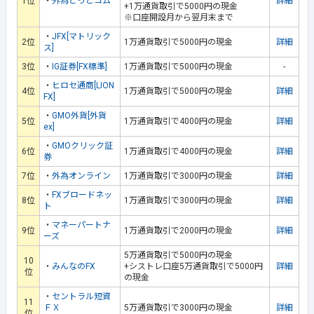
1位
・
外為どっとコム
詳細
+1万通貨取引で5000円の現金
※口座開設月から翌月末まで
・
JFX[マトリック
2位
1万通貨取引で5000円の現金
詳細
ス]
3位
・
IG証券[FX標準]
1万通貨取引で5000円の現金
-
・
ヒロセ通商[LION
4位
1万通貨取引で5000円の現金
詳細
FX]
・
GMO外貨[外貨
5位
1万通貨取引で4000円の現金
詳細
ex]
・
GMOクリック証
6位
1万通貨取引で4000円の現金
詳細
券
7位
・
外為オンライン
1万通貨取引で3000円の現金
詳細
・
FXブロードネッ
8位
1万通貨取引で3000円の現金
詳細
ト
・
マネーパートナ
9位
1万通貨取引で2000円の現金
詳細
ーズ
5万通貨取引で5000円の現金
10
・
みんなのFX
+シストレ口座5万通貨取引で5000円
詳細
位
の現金
・
セントラル短資
11
ＦＸ
5万通貨取引で3000円の現金
詳細
位