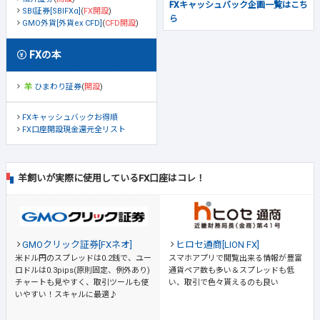
FXキャッシュバック企画一覧はこち
SBI証券[SBIFXα]
(
FX開設
)
ら
GMO外貨[外貨ex CFD]
(
CFD開設
)
FXの本
ひまわり証券
(
開設
)
FXキャッシュバックお得順
FX口座開設現金還元全リスト
羊飼いが実際に使用しているFX口座はコレ！
GMOクリック証券[FXネオ]
ヒロセ通商[LION FX]
米ドル円のスプレッドは0.2銭で、ユー
スマホアプリで閲覧出来る情報が豊富
ロドルは0.3pips(原則固定、例外あり)
通貨ペア数も多い＆スプレッドも低
チャートも見やすく、取引ツールも使
い、取引で色々貰えるのも良い
いやすい！スキャルに最適♪