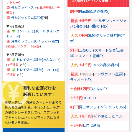
取引レベルでGet！
ントリー
)
外為ファイネスト
(
LINE登録と1千
5千円
Plus500JP証券[FX]
通貨
)
外為どっとコム[CFD]
[PR]
＋5千円
ゴールデンウェイジャ
▼7月更新分
パン[FXTFMT4][FXTFGX]
セントラル短資ＦＸ[ダイレク
4千円
GMOクリック証券[FXネ
トプラス]
オ]
外為どっとコム[らくらくFX積立]
(
開設とアンケート回答
)
5千円
三菱UFJ eスマート証券[三菱
▼6月更新分
UFJ eスマート証券FX]
トレイダーズ証券[みんなのFX]
(
1千通貨
でも)
＋4千円
GMO外貨[外貨ex]
トレイダーズ証券[LIGHT FX]
(
1
＋3000円
インヴァスト証券[ト
千通貨
でも)
ライオートFX]
有利な企画だけを
＋合計1万円
みんなのFX
厳選しています！
＋3千円
LIGHT FX
※基本的に、1万通貨のトレードまでで
4千円
岡三オンライン[くりっく365]
貰える企画を対象。それ以外は、規定
の量のトレードをしても、スプレッド
＋8千円
[PR]
外為どっとコム
でキャッシュバックがマイナスになら
ないモノを掲載。
＋5千円
ヒロセ通商