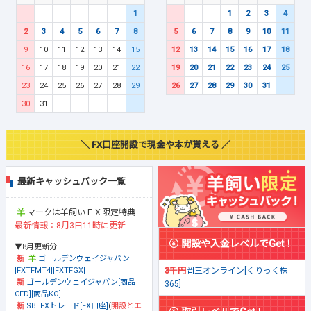
1
1
2
3
4
2
3
4
5
6
7
8
5
6
7
8
9
10
11
9
10
11
12
13
14
15
12
13
14
15
16
17
18
16
17
18
19
20
21
22
19
20
21
22
23
24
25
23
24
25
26
27
28
29
26
27
28
29
30
31
30
31
＼ FX口座開設で現金や本が貰える ／
最新キャッシュバック一覧
マークは羊飼いＦＸ限定特典
最新情報：8月3日11時に更新
開設や入金レベルでGet！
▼8月更新分
ゴールデンウェイジャパン
[FXTFMT4][FXTFGX]
3千円
岡三オンライン[くりっく株
ゴールデンウェイジャパン[商品
365]
CFD][商品KO]
SBI FXトレード[FX口座]
(
開設とエ