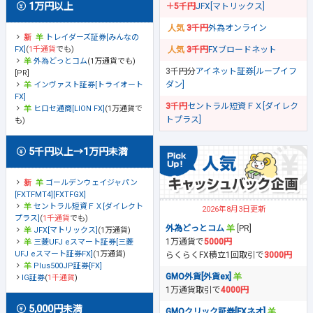
1万円以上
＋5千円
JFX[マトリックス]
3千円
外為オンライン
トレイダーズ証券[みんなの
FX]
(
1千通貨
でも)
3千円
FXブロードネット
外為どっとコム
(1万通貨でも)
3千円分
アイネット証券[ループイフ
[PR]
ダン]
インヴァスト証券[トライオート
FX]
3千円
セントラル短資ＦＸ[ダイレク
ヒロセ通商[LION FX]
(1万通貨で
トプラス]
も)
5千円以上→1万円未満
ゴールデンウェイジャパン
[FXTFMT4][FXTFGX]
セントラル短資ＦＸ[ダイレクト
2026年8月3日更新
プラス]
(
1千通貨
でも)
外為どっとコム
[PR]
JFX[マトリックス]
(1万通貨)
1万通貨で
5000円
三菱UFJ eスマート証券[三菱
UFJ eスマート証券FX]
(1万通貨)
らくらくFX積立1回取引で
3000円
Plus500JP証券[FX]
GMO外貨[外貨ex]
IG証券
(
1千通貨
)
1万通貨取引で
4000円
5,000円未満
GMOクリック証券[FXネオ]