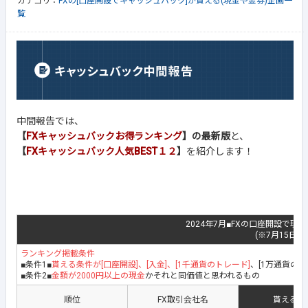
カテゴリ：
FXの[口座開設でキャッシュバック]が貰える(現金や金券)企画一
覧
中間報告では、
【
FXキャッシュバックお得ランキング
】の最新版
と、
【
FXキャッシュバック人気BEST１２
】
を紹介します！
2024年7月■FXの口座開設で現
(※7月15日最
ランキング掲載条件
■条件1■
貰える条件が[口座開設]、[入金]、[1千通貨のトレード]
、[1万通貨の
■条件2■
金額が2000円以上の現金
かそれと同価値と思われるもの
順位
FX取引会社名
貰える地