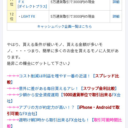
ＦＸ
5万通貨取引で3000円の現金
詳細
位
[ダイレクトプラス]
12
・
LIGHT FX
5万通貨取引で3000円の現金
詳細
位
キャッシュバック企画一覧はこちら
やはり、貰える条件が緩いモノ、貰える金額が多いモ
ノ、・・・つまり、簡単に多くのお金を貰えるモノに人気があ
ります。
是非この機会にゲットして下さい♪
→→→
コスト削減は利益を増やす一番の近道！【
スプレッド比
較
】
→→→
意外に差がある毎日貰えるアレ！【
スワップ金利比較
】
→→→
少額から安全資産運用【
1000通貨単位で取引出来る
FX会
社】
→→→
アプリの方が約定力が高い！？【
iPhone・Androidで取
引可能
なFX会社】
→→→
週明け朝3時から取引出来るFX会社も！【
取引可能時間比
較
】