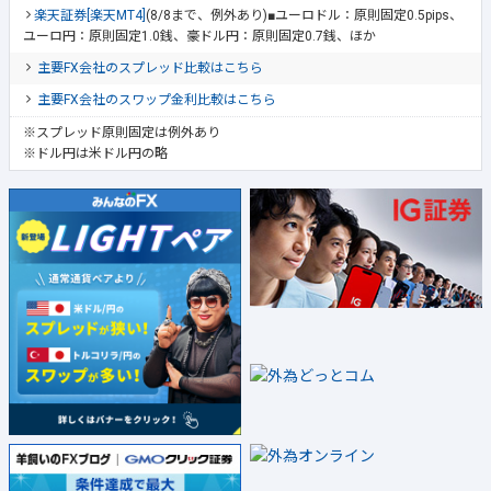
楽天証券[楽天MT4]
(8/8まで、例外あり)■ユーロドル：原則固定0.5pips、
ユーロ円：原則固定1.0銭、豪ドル円：原則固定0.7銭、ほか
主要FX会社のスプレッド比較はこちら
主要FX会社のスワップ金利比較はこちら
※スプレッド原則固定は例外あり
※ドル円は米ドル円の略