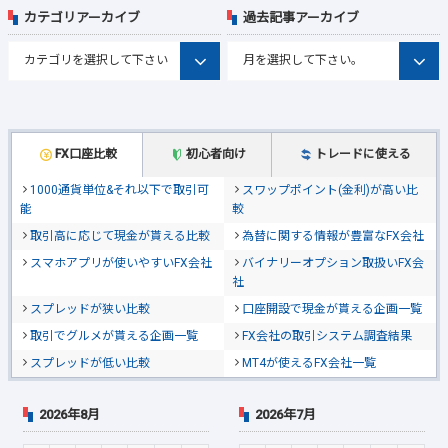
カテゴリアーカイブ
過去記事アーカイブ
FX口座比較
初心者向け
トレードに使える
1000通貨単位&それ以下で取引可
スワップポイント(金利)が高い比
能
較
取引高に応じて現金が貰える比較
為替に関する情報が豊富なFX会社
スマホアプリが使いやすいFX会社
バイナリーオプション取扱いFX会
社
スプレッドが狭い比較
口座開設で現金が貰える企画一覧
取引でグルメが貰える企画一覧
FX会社の取引システム調査結果
スプレッドが低い比較
MT4が使えるFX会社一覧
2026年8月
2026年7月