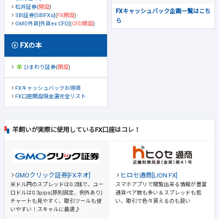
松井証券
(
開設
)
FXキャッシュバック企画一覧はこち
SBI証券[SBIFXα]
(
FX開設
)
ら
GMO外貨[外貨ex CFD]
(
CFD開設
)
FXの本
ひまわり証券
(
開設
)
FXキャッシュバックお得順
FX口座開設現金還元全リスト
羊飼いが実際に使用しているFX口座はコレ！
GMOクリック証券[FXネオ]
ヒロセ通商[LION FX]
米ドル円のスプレッドは0.2銭で、ユー
スマホアプリで閲覧出来る情報が豊富
ロドルは0.3pips(原則固定、例外あり)
通貨ペア数も多い＆スプレッドも低
チャートも見やすく、取引ツールも使
い、取引で色々貰えるのも良い
いやすい！スキャルに最適♪