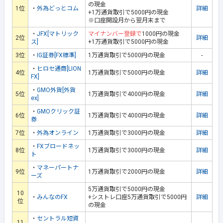
の現金
1位
・
外為どっとコム
詳細
+1万通貨取引で5000円の現金
※口座開設月から翌月末まで
・
JFX[マトリック
マイナンバー登録で
1000円の現金
2位
詳細
ス]
+1万通貨取引で5000円の現金
3位
・
IG証券[FX標準]
1万通貨取引で5000円の現金
-
・
ヒロセ通商[LION
4位
1万通貨取引で5000円の現金
詳細
FX]
・
GMO外貨[外貨
5位
1万通貨取引で4000円の現金
詳細
ex]
・
GMOクリック証
6位
1万通貨取引で4000円の現金
詳細
券
7位
・
外為オンライン
1万通貨取引で3000円の現金
詳細
・
FXブロードネッ
8位
1万通貨取引で3000円の現金
詳細
ト
・
マネーパートナ
9位
1万通貨取引で2000円の現金
詳細
ーズ
5万通貨取引で5000円の現金
10
・
みんなのFX
+シストレ口座5万通貨取引で5000円
詳細
位
の現金
・
セントラル短資
11