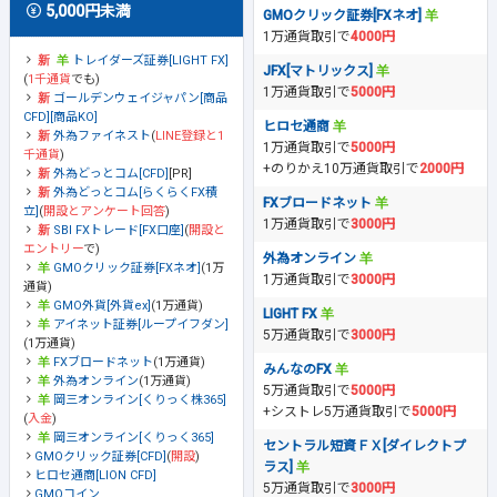
5,000円未満
GMOクリック証券[FXネオ]
1万通貨取引で
4000円
トレイダーズ証券[LIGHT FX]
JFX[マトリックス]
(
1千通貨
でも)
1万通貨取引で
5000円
ゴールデンウェイジャパン[商品
CFD][商品KO]
ヒロセ通商
外為ファイネスト
(
LINE登録と1
1万通貨取引で
5000円
千通貨
)
+のりかえ10万通貨取引で
2000円
外為どっとコム[CFD]
[PR]
外為どっとコム[らくらくFX積
FXブロードネット
立]
(
開設とアンケート回答
)
1万通貨取引で
3000円
SBI FXトレード[FX口座]
(
開設と
エントリー
で)
外為オンライン
GMOクリック証券[FXネオ]
(1万
1万通貨取引で
3000円
通貨)
GMO外貨[外貨ex]
(1万通貨)
LIGHT FX
アイネット証券[ループイフダン]
5万通貨取引で
3000円
(1万通貨)
FXブロードネット
(1万通貨)
みんなのFX
外為オンライン
(1万通貨)
5万通貨取引で
5000円
岡三オンライン[くりっく株365]
+シストレ5万通貨取引で
5000円
(
入金
)
岡三オンライン[くりっく365]
セントラル短資ＦＸ[ダイレクトプ
GMOクリック証券[CFD]
(
開設
)
ラス]
ヒロセ通商[LION CFD]
5万通貨取引で
3000円
GMOコイン