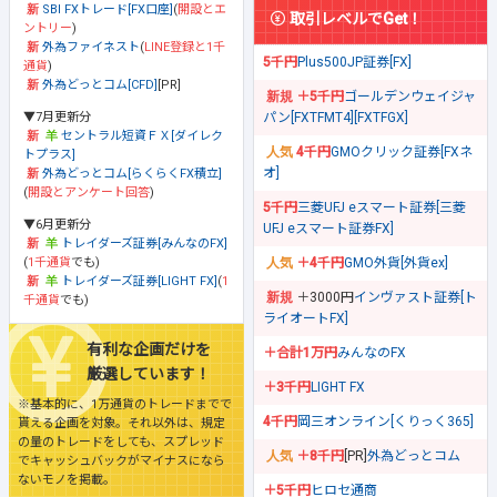
SBI FXトレード[FX口座]
(
開設とエ
取引レベルでGet！
ントリー
)
外為ファイネスト
(
LINE登録と1千
5千円
Plus500JP証券[FX]
通貨
)
外為どっとコム[CFD]
[PR]
＋5千円
ゴールデンウェイジャ
▼7月更新分
パン[FXTFMT4][FXTFGX]
セントラル短資ＦＸ[ダイレク
4千円
GMOクリック証券[FXネ
トプラス]
オ]
外為どっとコム[らくらくFX積立]
(
開設とアンケート回答
)
5千円
三菱UFJ eスマート証券[三菱
▼6月更新分
UFJ eスマート証券FX]
トレイダーズ証券[みんなのFX]
(
1千通貨
でも)
＋4千円
GMO外貨[外貨ex]
トレイダーズ証券[LIGHT FX]
(
1
＋3000円
インヴァスト証券[ト
千通貨
でも)
ライオートFX]
有利な企画だけを
＋合計1万円
みんなのFX
厳選しています！
＋3千円
LIGHT FX
※基本的に、1万通貨のトレードまでで
4千円
岡三オンライン[くりっく365]
貰える企画を対象。それ以外は、規定
の量のトレードをしても、スプレッド
＋8千円
[PR]
外為どっとコム
でキャッシュバックがマイナスになら
ないモノを掲載。
＋5千円
ヒロセ通商