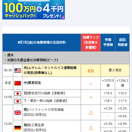
指標ランク
市場
前回
8月7日(金)の為替相場の注目材料
(注目度＆
予想値
発表値
影響度)
・
週末
・
米国の主要企業の決算発表(ピーク)
米)ムサレム：セントルイス連銀総裁
06:30
要人発言
の発言(投票権なし)
+1070.0
+1256.2
未定
中)貿易収支
億
億
日)
景気先行CI指数【速報値】
116.5
116.5
14:00
↑・
景気一致CI指数【速報値】
118.1
117.9
+0.2%
+0.2%
英)
ハリファックス住宅価格
[前月比/前年比]
-
+0.6%
15:00
+0.2%
+0.9%
独)
鉱工業生産
[前月比/前年比]
+0.1%
±0.0%