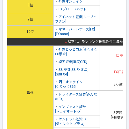
・
外為オンライン
8位
・
FXブロードネット
・
アイネット証券[ループイ
9位
フダン]
・
マネーパートナーズ[FX]
10位
[FXnano]
↓
以下は、ランキング掲載条件に満たな
・
外為どっとコム[らくらく
FX積立]
口座開
・
楽天証券[楽天CFD]
・
SBI証券[SBIFXミニ]
FX口座開
[SBIFXα]
・
岡三オンライン
3万通貨
[くりっく365]
番外
・
トレイダーズ証券[みんな
のFX]
・
インヴァスト証券
[トライオートFX]
5万通貨
[+複数通貨
・
セントラル短資FX
[ダイレクトプラス]