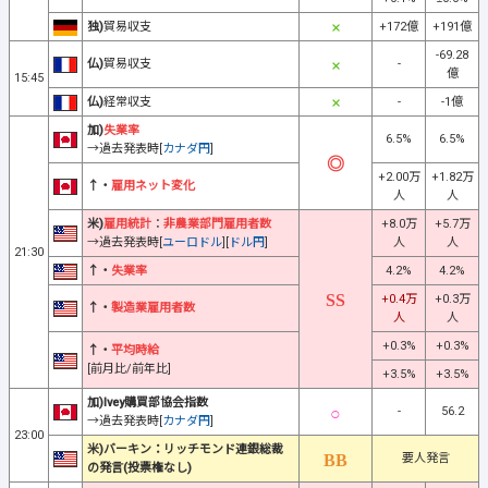
独)
貿易収支
+172億
+191億
-69.28
仏)
貿易収支
-
億
15:45
仏)
経常収支
-
-1億
加)
失業率
6.5%
6.5%
→過去発表時[
カナダ円
]
+2.00万
+1.82万
↑・
雇用ネット変化
人
人
米)
雇用統計
：
非農業部門雇用者数
+8.0万
+5.7万
→過去発表時[
ユーロドル
][
ドル円
]
人
人
21:30
↑・
失業率
4.2%
4.2%
+0.4万
+0.3万
↑・
製造業雇用者数
人
人
+0.3%
+0.3%
↑・
平均時給
[前月比/前年比]
+3.5%
+3.5%
加)Ivey購買部協会指数
-
56.2
→過去発表時[
カナダ円
]
23:00
米)バーキン：リッチモンド連銀総裁
要人発言
の発言(投票権なし)