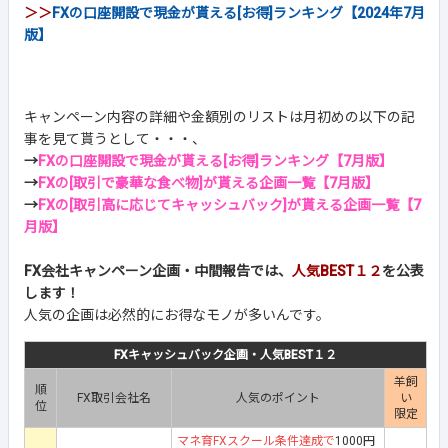
＞＞
FXの口座開設で現金が貰える[お得]ランキング【2024年7月
版】
キャンペーン内容の詳細や金額別のリストは月初めの以下の記
事を見て貰うとして・・・、
→
FXの口座開設で現金が貰える[お得]ランキング【7月版】
→
FXの[取引で豪華な食べ物]が貰える企画一覧【7月版】
→
FXの[取引高に応じてキャッシュバック]が貰える企画一覧【7
月版】
FX会社キャンペーン企画・中間報告では、
人気BEST１２
を公表
します！
人気の企画は必然的にお得なモノが多いんです。
FXキャッシュバック企画・人気BEST１２
羊飼
順
FX取引会社名
人気のポイント
い
位
限定
マネ育FXスクール条件達成で
1000円