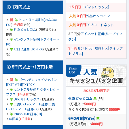
1万円以上
＋5千円
JFX[マトリックス]
3千円
外為オンライン
トレイダーズ証券[みんなの
FX]
(
1千通貨
でも)
3千円
FXブロードネット
外為どっとコム
(1万通貨でも)
3千円分
アイネット証券[ループイフ
[PR]
ダン]
インヴァスト証券[トライオート
FX]
3千円
セントラル短資ＦＸ[ダイレク
ヒロセ通商[LION FX]
(1万通貨で
トプラス]
も)
5千円以上→1万円未満
ゴールデンウェイジャパン
[FXTFMT4][FXTFGX]
セントラル短資ＦＸ[ダイレクト
2026年8月3日更新
プラス]
(
1千通貨
でも)
外為どっとコム
[PR]
JFX[マトリックス]
(1万通貨)
1万通貨で
5000円
三菱UFJ eスマート証券[三菱
UFJ eスマート証券FX]
(1万通貨)
らくらくFX積立1回取引で
3000円
Plus500JP証券[FX]
GMO外貨[外貨ex]
IG証券
(
1千通貨
)
1万通貨取引で
4000円