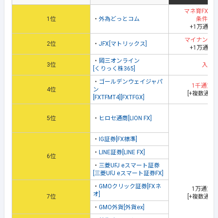
マネ育FXス
1位
・
外為どっとコム
条件達
+1万通貨
マイナンバ
2位
・
JFX[マトリックス]
+1万通貨
・
岡三オンライン
3位
入金
[くりっく株365]
・
ゴールデンウェイジャパ
1千通貨
4位
ン
[+複数通貨
[FXTFMT4][FXTFGX]
5位
・
ヒロセ通商[LION FX]
・
IG証券[FX標準]
・
LINE証券[LINE FX]
6位
・
三菱UFJ eスマート証券
[三菱UFJ eスマート証券FX]
・
GMOクリック証券[FXネ
1万通貨
オ]
7位
[+複数通貨
・
GMO外貨[外貨ex]