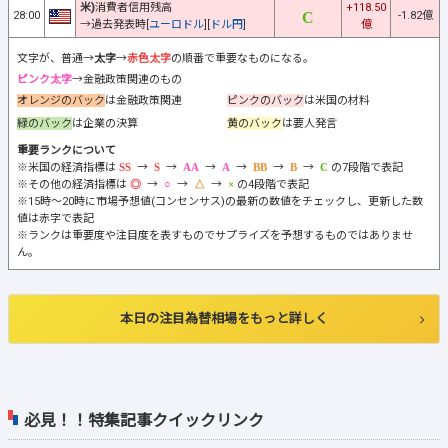
米)
消費者信用残高
+118.50
28:00
-1.82億
→過去発表時[
ユーロドル
][
ドル円
]
億
文字が、普通→
太字
→
赤色太字
の順番で重要なものになる。
ピンク太字
→金融政策関連のもの
オレンジのバック
は金融政策関連
ピンクのバック
は米国の材料
緑のバック
は企業の決算
黄のバック
は要人発言
重要ランクについて
※米国の経済指標は
→
→
→
→
→
→
の7段階で表記
※その他の経済指標は
→
→
→
の4段階で表記
※15時～20時に市場予想値(コンセンサス)の最新の数値をチェックし、更新した数
値は赤字で表記
※ランクは重要度や注目度を表すものでサプライズを予想するものではありませ
ん。
本日の注目為替相場をもっと詳しく
必見！！特集記事クイックリンク