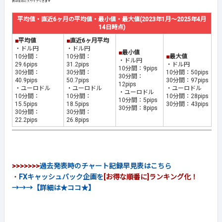
平均値・直近6ヶ月の平均値・最小値・最大値(2023年1月～2025年4月
14日時点)
■
平均値
■
直近6ヶ月平均
・ドル円
・ドル円
■
最小値
10分間：
10分間：
■
最大値
・ドル円
29.6pips
31.2pips
・ドル円
10分間：9pips
30分間：
30分間：
10分間：50pips
30分間：
40.9pips
50.7pips
30分間：97pips
12pips
・ユーロドル
・ユーロドル
・ユーロドル
・ユーロドル
10分間：
10分間：
10分間：28pips
10分間：5pips
15.5pips
18.5pips
30分間：43pips
30分間：8pips
30分間：
30分間：
22.2pips
26.8pips
>>>>>>>
過去発表時のチャート記録早見表はこちら
・
FXキャッシュバック企画を
[お得な順番に]ランキング化！
→→→【詳細は★ココ★】