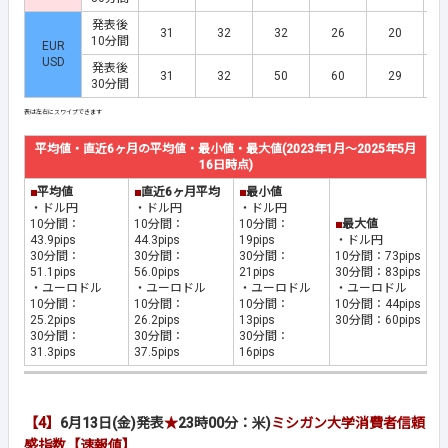
発表後
31
32
32
26
20
10分間
EUR
USD
発表後
31
32
50
60
29
30分間
平均値・直近6ヶ月の平均値・最小値・最大値(2023年1月～2025年5月
16日時点)
■
平均値
■
直近6ヶ月平均
■
最小値
・ドル円
・ドル円
・ドル円
10分間：
10分間：
10分間：
■
最大値
43.9pips
44.3pips
19pips
・ドル円
30分間：
30分間：
30分間：
10分間：73pips
51.1pips
56.0pips
21pips
30分間：83pips
・ユーロドル
・ユーロドル
・ユーロドル
・ユーロドル
10分間：
10分間：
10分間：
10分間：44pips
25.2pips
26.2pips
13pips
30分間：60pips
30分間：
30分間：
30分間：
31.3pips
37.5pips
16pips
【4】
6月13日(金)発表
★
23時00分：米)
ミシガン大学消費者信頼
感指数【速報値】