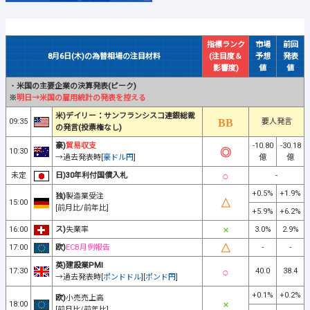
指標ランク
市場
前回
8月6日(木)の為替相場の注目材料
(注目度＆
予想
発表
影響度)
値
値
・
米国の主要企業の決算発表(ピーク)
※
明日→米国の雇用統計の発表を控える
米)デイリー：サンフランシスコ連銀総裁
09:35
要人発言
の発言(投票権なし)
豪)
貿易収支
-10.80
-30.18
10:30
→過去発表時[
豪ドル円
]
億
億
未定
日)30年利付国債入札
-
+0.5%
+1.9%
独)
製造業受注
15:00
[前月比/前年比]
+5.9%
+6.2%
16:00
ス)
失業率
3.0%
2.9%
17:00
欧)
ECB月例報告
-
-
英)建設業PMI
17:30
40.0
38.4
→過去発表時[
ポンドドル
][
ポンド円
]
+0.1%
+0.2%
欧)
小売売上高
18:00
[前月比/前年比]