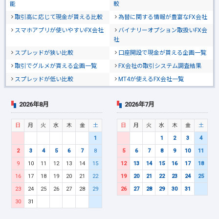
能
較
取引高に応じて現金が貰える比較
為替に関する情報が豊富なFX会社
スマホアプリが使いやすいFX会社
バイナリーオプション取扱いFX会
社
スプレッドが狭い比較
口座開設で現金が貰える企画一覧
取引でグルメが貰える企画一覧
FX会社の取引システム調査結果
スプレッドが低い比較
MT4が使えるFX会社一覧
2026年8月
2026年7月
日
月
火
水
木
金
土
日
月
火
水
木
金
土
1
1
2
3
4
2
3
4
5
6
7
8
5
6
7
8
9
10
11
9
10
11
12
13
14
15
12
13
14
15
16
17
18
16
17
18
19
20
21
22
19
20
21
22
23
24
25
23
24
25
26
27
28
29
26
27
28
29
30
31
30
31