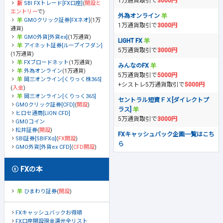
1万通貨取引で
3000円
SBI FXトレード[FX口座]
(
開設と
エントリー
で)
外為オンライン
GMOクリック証券[FXネオ]
(1万
1万通貨取引で
3000円
通貨)
GMO外貨[外貨ex]
(1万通貨)
LIGHT FX
アイネット証券[ループイフダン]
5万通貨取引で
3000円
(1万通貨)
FXブロードネット
(1万通貨)
みんなのFX
外為オンライン
(1万通貨)
5万通貨取引で
5000円
岡三オンライン[くりっく株365]
+シストレ5万通貨取引で
5000円
(
入金
)
岡三オンライン[くりっく365]
セントラル短資ＦＸ[ダイレクトプ
GMOクリック証券[CFD]
(
開設
)
ラス]
ヒロセ通商[LION CFD]
5万通貨取引で
3000円
GMOコイン
松井証券
(
開設
)
FXキャッシュバック企画一覧はこち
SBI証券[SBIFXα]
(
FX開設
)
ら
GMO外貨[外貨ex CFD]
(
CFD開設
)
FXの本
ひまわり証券
(
開設
)
FXキャッシュバックお得順
FX口座開設現金還元全リスト