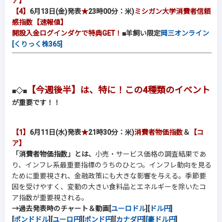
ア】
【4】
6月13日(金)発表
★
23時00分：米)
ミシガン大学消費者信頼
感指数【速報値】
開設入金ログインダケで特典GET！
■羊飼い限定
岡三オンライン
[くりっく株365]
【今週後半】は、特に！この4種類のイベント
■◇■
が重要です！！
【1】
6月11日(水)発表
★
21時30分：米)
消費者物価指数
＆
【コ
ア】
「消費者物価指数」とは、
小売・サービス価格の調査結果であ
り、インフレ系最重要指標のうちのひとつ。インフレ動向を見る
ために重要視され、金融政策にも大きな影響を与える。季節要
因を受けやすく、変動の大きい食料品とエネルギーを除いたコ
ア指数が重要視される。
→過去発表時のチャート＆動画[
ユーロドル
][
ドル円
]
[
ポンドドル
][
ユーロ円
][
ポンド円
][
カナダ円
]
[豪ドル円
]