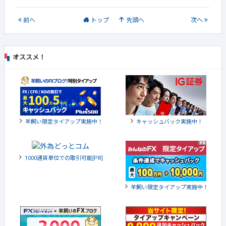
前
へ
トップ
先頭へ
次
へ
オススメ！
羊飼い限定タイアップ実施中！
キャッシュバック実施中！
1000通貨単位での取引可能[PR]
羊飼い限定タイアップ実施中！