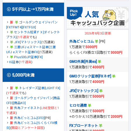
5千円以上→1万円未満
ゴールデンウェイジャパン
[FXTFMT4][FXTFGX]
セントラル短資ＦＸ[ダイレクト
2026年8月3日更新
プラス]
(
1千通貨
でも)
外為どっとコム
[PR]
JFX[マトリックス]
(1万通貨)
1万通貨で
5000円
三菱UFJ eスマート証券[三菱
UFJ eスマート証券FX]
(1万通貨)
らくらくFX積立1回取引で
3000円
Plus500JP証券[FX]
GMO外貨[外貨ex]
IG証券
(
1千通貨
)
1万通貨取引で
4000円
5,000円未満
GMOクリック証券[FXネオ]
1万通貨取引で
4000円
トレイダーズ証券[LIGHT FX]
JFX[マトリックス]
(
1千通貨
でも)
1万通貨取引で
5000円
ゴールデンウェイジャパン[商品
CFD][商品KO]
ヒロセ通商
外為ファイネスト
(
LINE登録と1
1万通貨取引で
5000円
千通貨
)
+のりかえ10万通貨取引で
2000円
外為どっとコム[CFD]
[PR]
外為どっとコム[らくらくFX積
FXブロードネット
立]
(
開設とアンケート回答
)