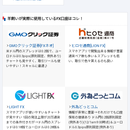
羊飼いが実際に使用しているFX口座はコレ！
GMOクリック証券[FXネオ]
ヒロセ通商[LION FX]
米ドル円のスプレッドは0.2銭で、ユー
スマホアプリで閲覧出来る情報が豊富
ロドルは0.3pips(原則固定、例外あり)
通貨ペア数も多い＆スプレッドも低
チャートも見やすく、取引ツールも使
い、取引で色々貰えるのも良い
いやすい！スキャルに最適♪
LIGHT FX
外為どっとコム
スマホアプリが使いやすい＆チャート
情報が非常に豊富→それだけでも口座
が見やすい
1回の発注上限が20万通貨
保有の価値あり
ドル円0.2銭原則固定
までの条件付きだが→ドル円のスプレ
(例外あり)(12/1am9:00時点)＆ユーロ
ッドは0.18銭でユーロドルは0.28銭＆
ドル0.3pips原則固定(例外あり)