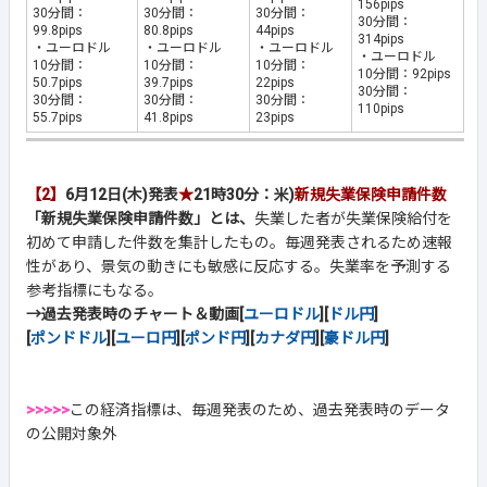
156pips
30分間：
30分間：
30分間：
30分間：
99.8pips
80.8pips
44pips
314pips
・ユーロドル
・ユーロドル
・ユーロドル
・ユーロドル
10分間：
10分間：
10分間：
10分間：92pips
50.7pips
39.7pips
22pips
30分間：
30分間：
30分間：
30分間：
110pips
55.7pips
41.8pips
23pips
【2】
6月12日(木)発表
★
21時30分：米)
新規失業保険申請件数
「新規失業保険申請件数」とは、
失業した者が失業保険給付を
初めて申請した件数を集計したもの。毎週発表されるため速報
性があり、景気の動きにも敏感に反応する。失業率を予測する
参考指標にもなる。
→過去発表時のチャート＆動画[
ユーロドル
][
ドル円
]
[
ポンドドル
][
ユーロ円
][
ポンド円
][
カナダ円
][
豪ドル円
]
>>>>>
この経済指標は、毎週発表のため、過去発表時のデータ
の公開対象外