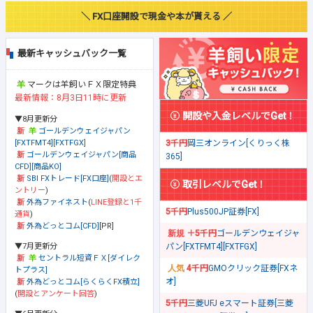
＼ FX口座開設で現金や本が貰える ／
最新キャッシュバック一覧
マークは羊飼いＦＸ限定特典
最新情報：8月3日11時に更新
開設や入金レベルでGet！
▼8月更新分
ゴールデンウェイジャパン
[FXTFMT4][FXTFGX]
3千円
岡三オンライン[くりっく株
ゴールデンウェイジャパン[商品
365]
CFD][商品KO]
SBI FXトレード[FX口座]
(
開設とエ
取引レベルでGet！
ントリー
)
外為ファイネスト
(
LINE登録と1千
5千円
Plus500JP証券[FX]
通貨
)
外為どっとコム[CFD]
[PR]
＋5千円
ゴールデンウェイジャ
▼7月更新分
パン[FXTFMT4][FXTFGX]
セントラル短資ＦＸ[ダイレク
4千円
GMOクリック証券[FXネ
トプラス]
オ]
外為どっとコム[らくらくFX積立]
(
開設とアンケート回答
)
5千円
三菱UFJ eスマート証券[三菱