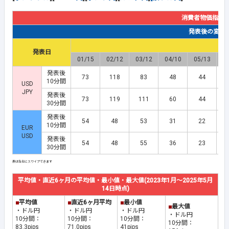
消費者物価指数
発表後の変動幅(
発表日
01/15
02/12
03/12
04/10
05/13
0
発表後
73
118
83
48
44
10分間
USD
JPY
発表後
73
119
111
60
44
30分間
発表後
54
48
53
31
22
10分間
EUR
USD
発表後
54
48
55
36
23
30分間
平均値・直近6ヶ月の平均値・最小値・最大値(2023年1月～2025年5月
14日時点)
■
平均値
■
直近6ヶ月平均
■
最小値
■
最大値
・ドル円
・ドル円
・ドル円
・ドル円
10分間：
10分間：
10分間：
10分間：
83.3pips
71.0pips
41pips