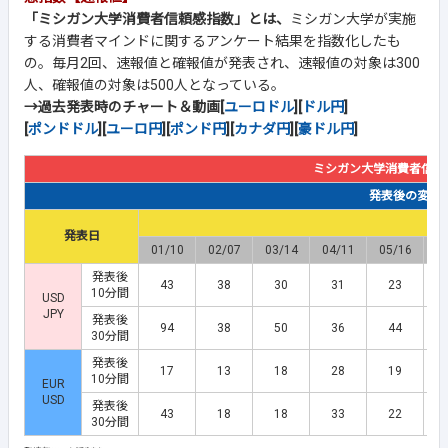
「ミシガン大学消費者信頼感指数」とは、
ミシガン大学が実施
する消費者マインドに関するアンケート結果を指数化したも
の。毎月2回、速報値と確報値が発表され、速報値の対象は300
人、確報値の対象は500人となっている。
→過去発表時のチャート＆動画[
ユーロドル
][
ドル円
]
[
ポンドドル
][
ユーロ円
][
ポンド円
][
カナダ円
][
豪ドル円
]
ミシガン大学消費者信頼
発表後の変動幅(
発表日
01/10
02/07
03/14
04/11
05/16
0
発表後
43
38
30
31
23
10分間
USD
JPY
発表後
94
38
50
36
44
30分間
発表後
17
13
18
28
19
10分間
EUR
USD
発表後
43
18
18
33
22
30分間