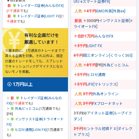
▼6月更新分
UFJ eスマート証券FX]
トレイダーズ証券[みんなのFX]
(
1千通貨
でも)
＋4千円
GMO外貨[外貨ex]
トレイダーズ証券[LIGHT FX]
(
1
＋3000円
インヴァスト証券[ト
千通貨
でも)
ライオートFX]
有利な企画だけを
＋合計1万円
みんなのFX
厳選しています！
＋3千円
LIGHT FX
※基本的に、1万通貨のトレードまでで
4千円
岡三オンライン[くりっく365]
貰える企画を対象。それ以外は、規定
の量のトレードをしても、スプレッド
＋8千円
[PR]
外為どっとコム
でキャッシュバックがマイナスになら
ないモノを掲載。
＋5千円
ヒロセ通商
1万円以上
＋5千円
JFX[マトリックス]
3千円
外為オンライン
トレイダーズ証券[みんなの
FX]
(
1千通貨
でも)
3千円
FXブロードネット
外為どっとコム
(1万通貨でも)
3千円分
アイネット証券[ループイフ
[PR]
ダン]
インヴァスト証券[トライオート
FX]
3千円
セントラル短資ＦＸ[ダイレク
ヒロセ通商[LION FX]
(1万通貨で
トプラス]
も)