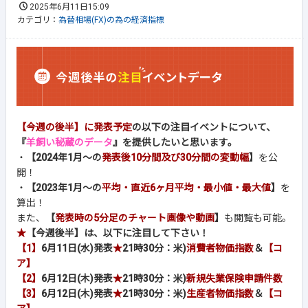
2025年6月11日15:09
カテゴリ：
為替相場(FX)の為の経済指標
【今週の後半】に発表予定
の以下の注目イベントについて、
『
羊飼い秘蔵のデータ
』を提供したいと思います。
・
【2024年1月～の
発表後10分間及び30分間の変動幅
】
を公
開！
・
【2023年1月～の
平均・直近6ヶ月平均・最小値・最大値
】
を
算出！
また、
【
発表時の5分足のチャート画像や動画
】
も閲覧も可能。
★
【今週後半】は、以下に注目して下さい！
【1】
6月11日(水)発表
★
21時30分：
米)
消費者物価指数
＆
【コ
ア】
【2】
6月12日(木)発表
★
21時30分：米)
新規失業保険申請件数
【3】
6月12日(木)発表
★
21時30分：
米)
生産者物価指数
＆
【コ