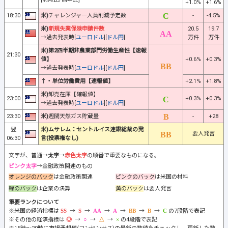
+1.0%
+1.6%
18:30
米)
チャレンジャー人員削減予定数
-
-4.5%
米)
新規失業保険申請件数
20.5
19.7
→過去発表時[
ユーロドル
][
ドル円
]
万件
万件
米)第2四半期非農業部門労働生産性【速報
21:30
値】
+0.6%
+0.3%
→過去発表時[
ユーロドル
][
ドル円
]
↑・単位労働費用【速報値】
+2.1%
+1.8%
米)
卸売在庫【確報値】
23:00
+0.3%
+0.3%
→過去発表時[
ユーロドル
][
ドル円
]
23:30
米)
週間天然ガス貯蔵量
-
+28
翌
米)ムサレム：セントルイス連銀総裁の発
要人発言
06:30
言(投票権なし)
文字が、普通→
太字
→
赤色太字
の順番で重要なものになる。
ピンク太字
→金融政策関連のもの
オレンジのバック
は金融政策関連
ピンクのバック
は米国の材料
緑のバック
は企業の決算
黄のバック
は要人発言
重要ランクについて
※米国の経済指標は
→
→
→
→
→
→
の7段階で表記
※その他の経済指標は
→
→
→
の4段階で表記