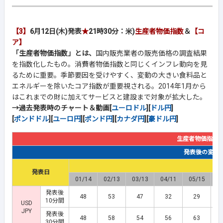
【3】
6月12日(木)発表
★
21時30分：米)
生産者物価指数
＆
【コ
ア】
「生産者物価指数」とは、
国内販売業者の販売価格の調査結果
を指数化したもの。消費者物価指数と同じくインフレ動向を見
るために重要。季節要因を受けやすく、変動の大きい食料品と
エネルギーを除いたコア指数が重要視される。2014年1月から
はこれまでの財に加えてサービスと建設まで対象が拡大した。
→過去発表時のチャート＆動画[
ユーロドル
][
ドル円
]
[
ポンドドル
][
ユーロ円
][
ポンド円
][
カナダ円
][
豪ドル円
]
生産者物価指数
発表後の変動幅(
発表日
01/14
02/13
03/13
04/11
05/15
0
発表後
48
53
47
32
29
10分間
USD
JPY
発表後
48
58
54
56
63
30分間