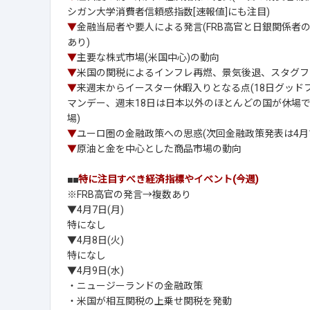
シガン大学消費者信頼感指数[速報値]にも注目)
▼
金融当局者や要人による発言(FRB高官と日銀関係者
あり)
▼
主要な株式市場(米国中心)の動向
▼
米国の関税によるインフレ再燃、景気後退、スタグフ
▼
来週末からイースター休暇入りとなる点(18日グッド
マンデー、週末18日は日本以外のほとんどの国が休場で
場)
▼
ユーロ圏の金融政策への思惑(次回金融政策発表は4月1
▼
原油と金を中心とした商品市場の動向
■■
特に注目すべき経済指標やイベント(今週)
※FRB高官の発言→複数あり
▼4月7日(月)
特になし
▼4月8日(火)
特になし
▼4月9日(水)
・ニュージーランドの金融政策
・米国が相互関税の上乗せ関税を発動