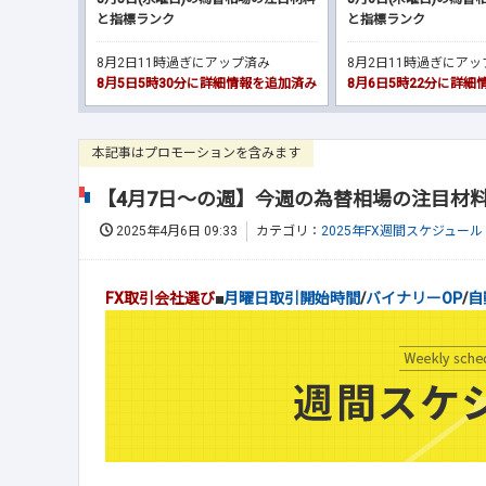
と指標ランク
と指標ランク
8月2日11時過ぎにアップ済み
8月2日11時過ぎにア
8月5日5時30分に詳細情報を追加済み
8月6日5時22分に詳
本記事はプロモーションを含みます
【4月7日～の週】今週の為替相場の注目材
2025年4月6日 09:33
カテゴリ：
2025年FX週間スケジュール
FX取引会社選び
■
月曜日取引開始時間
/
バイナリーOP
/
自