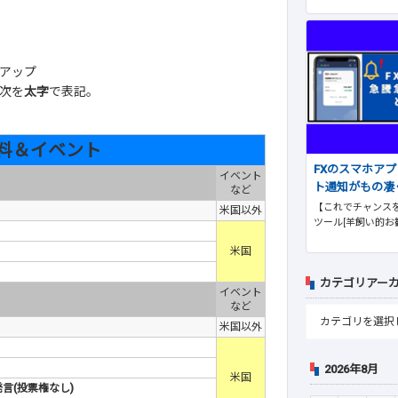
アップ
次を
太字
で表記。
料＆イベント
FXのスマホア
イベント
ト通知がもの凄
など
【これでチャンスを
米国以外
ツール[羊飼い的お
米国
カテゴリアー
イベント
など
米国以外
2026年8月
米国
言(投票権なし)