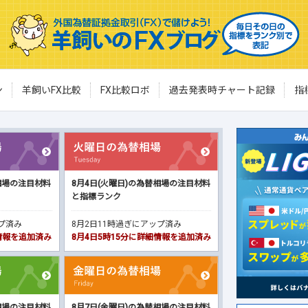
ン
羊飼いFX比較
FX比較ロボ
過去発表時チャート記録
指
相場の注目材料
8月4日(火曜日)の為替相場の注目材料
と指標ランク
ップ済み
8月2日11時過ぎにアップ済み
細情報を追加済み
8月4日5時15分に詳細情報を追加済み
相場の注目材料
8月7日(金曜日)の為替相場の注目材料