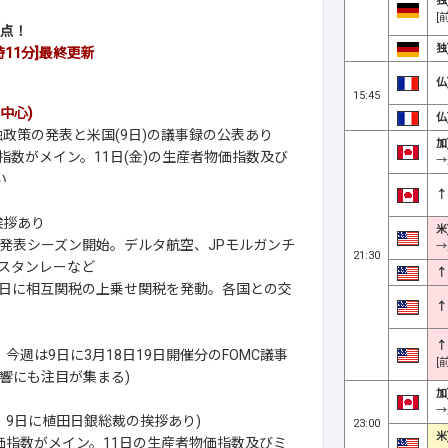
独
[
焦点！
独
時11分]最終更新
仏
15:45
中心)
仏
融政策の発表と米国(9日)の議事録の公表あり
加
指数がメイン。11日(金)の生産者物価指数及び
→
い
↑
挨拶あり
米
発表シーズン開始。デルタ航空、JPモルガンチ
→
21:30
スタンレーなど
↑
9日に相互関税の上乗せ関税を発動。各国との交
↑
↑
今週は9日に3月18日19日開催分のFOMC議事
[
響にも注目が集まる)
加
→
。9日に植田日銀総裁の挨拶あり)
23:00
米
価指数がメイン。11日の生産者物価指数及びミ