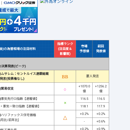
指標ランク
市場
前回
(金)の為替相場の注目材料
(注目度＆
予想値
発表値
影響度)
決算発表(ピーク)
)ムサレム：セントルイス連銀総裁
要人発言
発言(投票権なし)
+1070.0
+1256.2
)貿易収支
億
億
)
景気先行CI指数【速報値】
116.5
116.5
・
景気一致CI指数【速報値】
118.1
117.9
+0.2%
+0.2%
)
ハリファックス住宅価格
前月比/前年比]
-
+0.6%
+0.2%
+0.9%