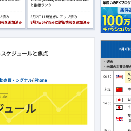
と指標ランク
ップ済み
8月2日11時過ぎにアップ済み
細情報を追加済み
8月7日5時15分に詳細情報を追加済み
8月7日
料スケジュールと焦点
・
週末
・
米国の主要企業の
米
06:30
の
動売買・シグナル
/
iPhone
未定
中
日
14:00
↑
英
[
15:00