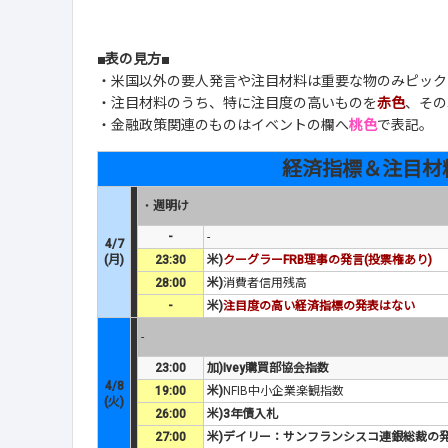
■表の見方■
・米国以外の要人発言や注目材料は重要な物のみピック
・注目材料のうち、特に注目度の高いものを
赤色
、その
・金融政策関連のものはイベントの欄へ
桃色
で表記。
経済指標＆注目材
・
週明け
-
-
4/7
(月)
23:30
米)
クーグラーFRB理事の発言(投票権あり)
28:00
米)
消費者信用残高
-
米)
注目度の高い経済指標の発表はない
-
23:00
加)Ivey購買部協会指数
4/8
19:00
米)
NFIB中小企業楽観指数
(火)
26:00
米)3年債入札
27:00
米)デイリー：サンフランシスコ連銀総裁の発