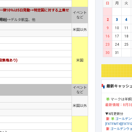
日
月
火
一律10％は5日発動→特定国に対する上乗せ
イベント
など
2
3
4
開始)
→デルタ航空、他
9
10
11
米国以外
16
17
18
23
24
25
30
31
投票権あり)
米国
最新キャッシ
イベント
など
マークは羊飼
最新情報：8月3
米国以外
▼8月更新分
ゴールデン
[FXTFMT4][FXTFG
ゴールデンウェ