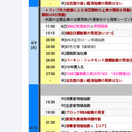
-
米)
注目度の高い経済指標の発表はない
・
トランプ米大統領による相互関税の上乗せ関税を発動(
関税は9日発動)
・
米国の主要企業の決算発表(今週後半から発表シーズン
11:00
NZ)
RBNZ政策金利
＆
声明発表
15:15
日)
植田日銀総裁の発言[あいさつ]
20:00
米)
MBA住宅ローン申請指数
4/9
23:00
米)
卸売在庫【確報値】
(水)
23:30
米)週間原油在庫
24:00
米)
バーキン：リッチモンド連銀総裁の発言(
26:00
米)10年債入札
27:00
米)
FOMC議事録公表(3月18日・19日開催分)
-
米)
注目度の高い経済指標の発表はない
-
中)消費者物価指数
10:30
中)生産者物価指数
19:00
豪)
ブロックRBA総裁の発言
米)
新規失業保険申請件数
21:30
米)
消費者物価指数
＆
【コア】
4/10