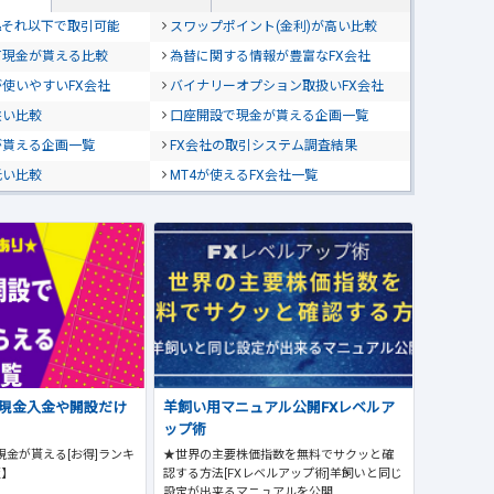
位&それ以下で取引可能
スワップポイント(金利)が高い比較
て現金が貰える比較
為替に関する情報が豊富なFX会社
使いやすいFX会社
バイナリーオプション取扱いFX会社
狭い比較
口座開設で現金が貰える企画一覧
が貰える企画一覧
FX会社の取引システム調査結果
低い比較
MT4が使えるFX会社一覧
で現金入金や開設だけ
羊飼い用マニュアル公開FXレベルア
ップ術
現金が貰える[お得]ランキ
★世界の主要株価指数を無料でサクッと確
版】
認する方法[FXレベルアップ術]羊飼いと同じ
設定が出来るマニュアルを公開