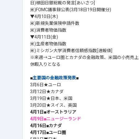
日)植田日銀総裁の発言[あいさつ]
米)FOMC議事録公表(3月18日19日開催分)
▼4月10日(木)
米)新規失業保険申請件数
米)消費者物価指数
▼4月11日(金)
米)生産者物価指数
米)ミシガン大学消費者信頼感指数[速報値]
※来週→ユーロ圏とカナダの金融政策、米国の小売売上
休暇入りとなる
■
主要国の金融政策発表
■
3月6日★ユーロ
3月12日★カナダ
3月19日★日本、米国
3月20日★スイス、英国
4月1日■オーストラリア
4月9日■ニュージーランド
4月16日■カナダ
4月17日■ユーロ圏