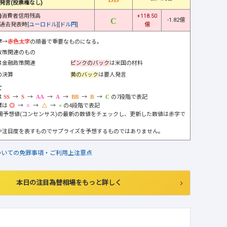
発言(投票権なし)
)
消費者信用残高
+118.50
-1.82億
過去発表時[
ユーロドル
][
ドル円
]
億
字
→
赤色太字
の順番で重要なものになる。
政策関連のもの
は金融政策関連
ピンクのバック
は米国の材料
の決算
黄のバック
は要人発言
て
は
→
→
→
→
→
→
の7段階で表記
標は
→
→
→
の4段階で表記
市場予想値(コンセンサス)の最新の数値をチェックし、更新した数値は赤字で
や注目度を表すものでサプライズを予想するものではありません。
ついての免罪事項・ご利用上注意点
本日の注目為替相場をもっと詳しく