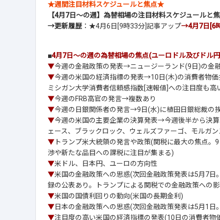
★週間注目材料スケジュールと焦点★
【4月7日～の週】為替相場の注目材料スケジュールと
→更新履歴
：★4月6日[9時33分]記事アップ
→4月7日[6
■
4月7日～の週の為替相場の焦点(ユーロドル及びドル円
▼
今週の金融政策の発表→ニュージーランド(9日)の金
▼
今週の米国の経済指標の発表→10日(木)の消費者物価
ミシガン大学消費者信頼感指数[速報値]への注目度も高
▼
今週のFRB高官の発言→複数あり
▼
今週の日銀関係者の発言→9日(水)に植田日銀総裁の
▼
今週の米国の主要企業の決算発表→今週後半から決算
ェース、ブラックロック、ウェルズファーゴ、モルガン
▼
トランプ米大統領の発言や政策(関税に最大の焦点。
渉や新たな品目への課税に注目が集まる)
▼
米ドル、日本円、ユーロの方向性
▼
米国の金融政策への思惑(次回金融政策発表は5月7日。
録の公表あり。トランプによる関税での金融政策への影
▼
米国の国債利回りの動向(米国の長期金利)
▼
日本の金融政策への思惑(次回金融政策発表は5月1日
▼
注目度の高い米国の経済指標の発表(10日の消費者物