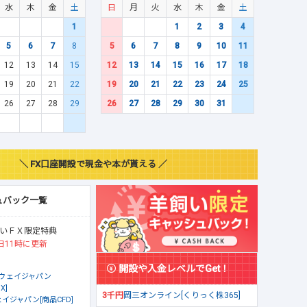
水
木
金
土
日
月
火
水
木
金
土
1
1
2
3
4
5
6
7
8
5
6
7
8
9
10
11
12
13
14
15
12
13
14
15
16
17
18
19
20
21
22
19
20
21
22
23
24
25
26
27
28
29
26
27
28
29
30
31
＼ FX口座開設で現金や本が貰える ／
ュバック一覧
いＦＸ限定特典
日11時に更新
開設や入金レベルでGet！
ウェイジャパン
X]
3千円
岡三オンライン[くりっく株365]
イジャパン[商品CFD]