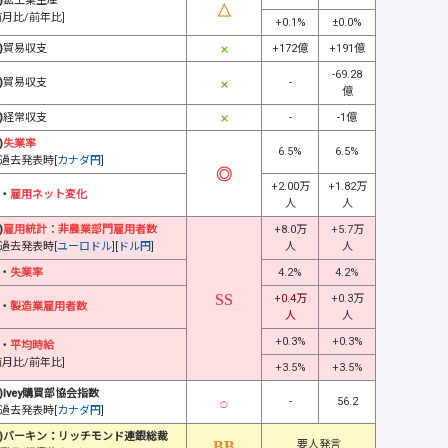
)
鉱工業生産
前月比/前年比]
+0.1%
±0.0%
)
貿易収支
+172億
+191億
-69.28
)
貿易収支
-
億
)
経常収支
-
-1億
)
失業率
6.5%
6.5%
過去発表時[
カナダ円
]
+2.00万
+1.82万
・
雇用ネット変化
人
人
)
雇用統計
：
非農業部門雇用者数
+8.0万
+5.7万
過去発表時[
ユーロドル
][
ドル円
]
人
人
・
失業率
4.2%
4.2%
+0.4万
+0.3万
・
製造業雇用者数
人
人
+0.3%
+0.3%
・
平均時給
前月比/前年比]
+3.5%
+3.5%
)Ivey購買部協会指数
-
56.2
過去発表時[
カナダ円
]
)バーキン：リッチモンド連銀総裁
要人発言