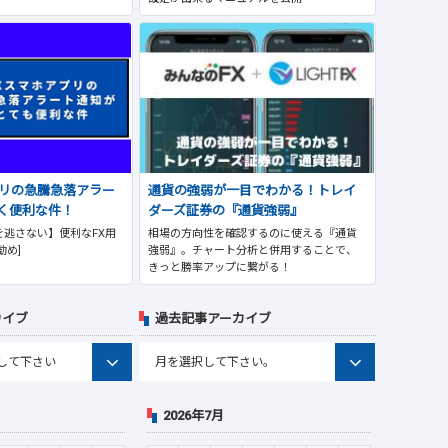
プリの急騰急落アラー
通貨の強弱が一目でわかる！トレイ
く便利な件！
ダーズ証券の『通貨強弱』
逃さない】便利なFX用
相場の方向性を確認するのに使える『通貨
勧め]
強弱』。チャート分析と併用することで、
きっと勝率アップに繋がる！
カイブ
過去記事アーカイブ
2026年7月