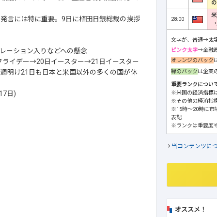
の
米
の発言には特に重要。9日に植田日銀総裁の挨拶
28:00
→
文字が、普通→
太
ピンク太字
→金融
レーション入りなどへの懸念
オレンジのバック
フライデー→20日イースター→21日イースター
緑のバック
は企業
週明け21日も日本と米国以外の多くの国が休
重要ランクについ
※米国の経済指標
7日)
※その他の経済指
※15時～20時に
表記
※ランクは重要度
当コンテンツに
オススメ！