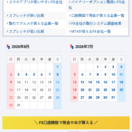
スマホアプリが使いやすいFX会社
バイナリーオプション取扱いFX会
社
スプレッドが狭い比較
口座開設で現金が貰える企画一覧
取引でグルメが貰える企画一覧
FX会社の取引システム調査結果
スプレッドが低い比較
MT4が使えるFX会社一覧
2026年8月
2026年7月
日
月
火
水
木
金
土
日
月
火
水
木
金
土
1
1
2
3
4
2
3
4
5
6
7
8
5
6
7
8
9
10
11
9
10
11
12
13
14
15
12
13
14
15
16
17
18
16
17
18
19
20
21
22
19
20
21
22
23
24
25
23
24
25
26
27
28
29
26
27
28
29
30
31
30
31
＼ FX口座開設で現金や本が貰える ／