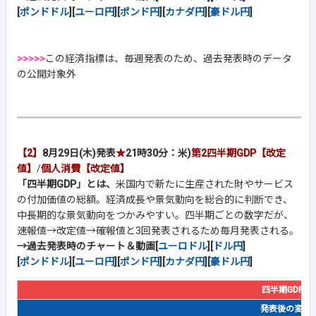
[
ポンドドル
][
ユーロ円
][
ポンド円
][
カナダ円
][
豪ドル円
]
>>>>>
この経済指標は、毎週発表のため、過去発表時のデータ
の公開対象外
【2】
8月29日(木)発表
★
21時30分：米)
第2四半期GDP【改定
値】
/
個人消費【改定値】
「四半期GDP」とは、
米国内で新たに生産された財やサービス
の付加価値の総額。経済成長や景気動向を総合的に判断でき、
中長期的な景気動向をつかみやすい。四半期ごとの数字だが、
速報値→改定値→確報値と3回発表されるため毎月発表される。
→過去発表時のチャート＆動画[
ユーロドル
][
ドル円
]
[
ポンドドル
][
ユーロ円
][
ポンド円
][
カナダ円
][
豪ドル円
]
四半期GDP/
発表後の変動幅(