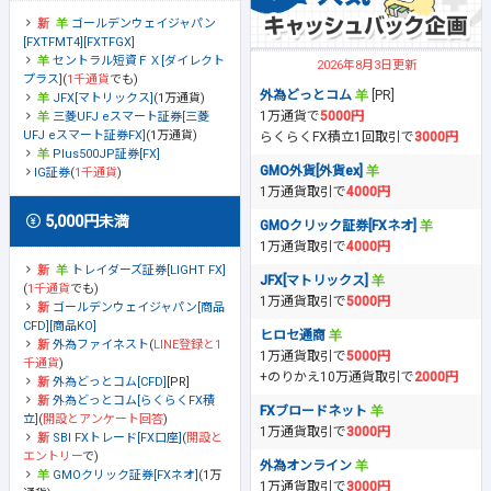
ゴールデンウェイジャパン
[FXTFMT4][FXTFGX]
セントラル短資ＦＸ[ダイレクト
2026年8月3日更新
プラス]
(
1千通貨
でも)
外為どっとコム
[PR]
JFX[マトリックス]
(1万通貨)
1万通貨で
5000円
三菱UFJ eスマート証券[三菱
UFJ eスマート証券FX]
(1万通貨)
らくらくFX積立1回取引で
3000円
Plus500JP証券[FX]
GMO外貨[外貨ex]
IG証券
(
1千通貨
)
1万通貨取引で
4000円
5,000円未満
GMOクリック証券[FXネオ]
1万通貨取引で
4000円
トレイダーズ証券[LIGHT FX]
JFX[マトリックス]
(
1千通貨
でも)
1万通貨取引で
5000円
ゴールデンウェイジャパン[商品
CFD][商品KO]
ヒロセ通商
外為ファイネスト
(
LINE登録と1
1万通貨取引で
5000円
千通貨
)
+のりかえ10万通貨取引で
2000円
外為どっとコム[CFD]
[PR]
外為どっとコム[らくらくFX積
FXブロードネット
立]
(
開設とアンケート回答
)
1万通貨取引で
3000円
SBI FXトレード[FX口座]
(
開設と
エントリー
で)
外為オンライン
GMOクリック証券[FXネオ]
(1万
1万通貨取引で
3000円