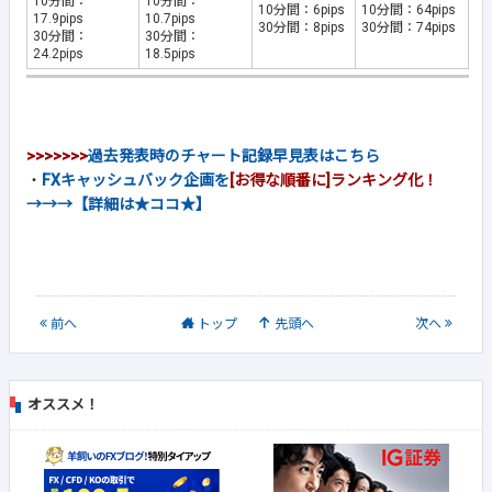
10分間：
10分間：
10分間：6pips
10分間：64pips
17.9pips
10.7pips
30分間：8pips
30分間：74pips
30分間：
30分間：
24.2pips
18.5pips
>>>>>>>
過去発表時のチャート記録早見表はこちら
・
FXキャッシュバック企画を
[お得な順番に]ランキング化！
→→→【詳細は★ココ★】
前
へ
トップ
先頭へ
次
へ
オススメ！