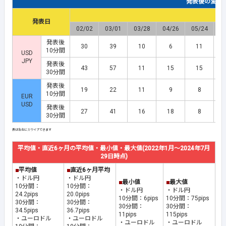
発表後の変動幅(
発表日
02/02
03/01
03/28
04/26
05/24
0
発表後
30
39
10
6
11
10分間
USD
JPY
発表後
43
57
11
15
15
30分間
発表後
19
22
11
9
8
10分間
EUR
USD
発表後
27
41
16
18
8
30分間
平均値・直近6ヶ月の平均値・最小値・最大値(2022年1月～2024年7月
29日時点)
■
平均値
■
直近6ヶ月平均
・ドル円
・ドル円
■
最小値
■
最大値
10分間：
10分間：
・ドル円
・ドル円
24.2pips
20.0pips
10分間：6pips
10分間：75pips
30分間：
30分間：
30分間：
30分間：
34.5pips
36.7pips
11pips
115pips
・ユーロドル
・ユーロドル
・ユーロドル
・ユーロドル