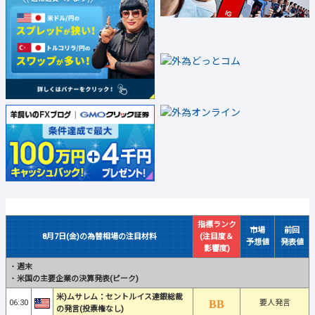
指標ランク
市場
前回
8月7日(金)の為替相場の注目材料
(注目度＆
予想値
発表値
影響度)
・
週末
・
米国の主要企業の決算発表(ピーク)
米)ムサレム：セントルイス連銀総裁
06:30
要人発言
の発言(投票権なし)