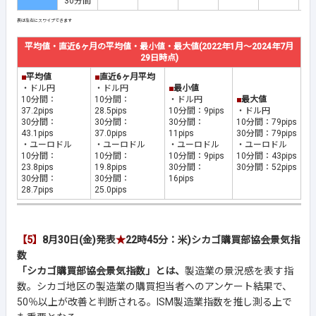
30分間
平均値・直近6ヶ月の平均値・最小値・最大値(2022年1月～2024年7月
29日時点)
■
平均値
■
直近6ヶ月平均
・ドル円
・ドル円
■
最小値
10分間：
10分間：
・ドル円
■
最大値
37.2pips
28.5pips
10分間：9pips
・ドル円
30分間：
30分間：
30分間：
10分間：79pips
43.1pips
37.0pips
11pips
30分間：79pips
・ユーロドル
・ユーロドル
・ユーロドル
・ユーロドル
10分間：
10分間：
10分間：9pips
10分間：43pips
23.8pips
19.8pips
30分間：
30分間：52pips
30分間：
30分間：
16pips
28.7pips
25.0pips
【5】
8月30日(金)発表
★
22時45分：米)シカゴ購買部協会景気指
数
「シカゴ購買部協会景気指数」とは、
製造業の景況感を表す指
数。シカゴ地区の製造業の購買担当者へのアンケート結果で、
50％以上が改善と判断される。ISM製造業指数を推し測る上で