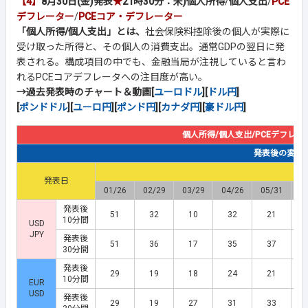
【4】
8月30日(金)発表
★
21時30分：米)個人所得
/
個人支出
/
PCE
デフレーター
/
PCEコア・デフレーター
「個人所得/個人支出」とは、
社会保険料控除後の個人が実際に
受け取った所得と、その個人の消費支出。通常GDPの翌日に発
表される。構成項目の中でも、金融当局が注視していると言わ
れるPCEコアデフレータへの注目度が高い。
→過去発表時のチャート＆動画[
ユーロドル
][
ドル円
]
[
ポンドドル
][
ユーロ円
][
ポンド円
][
カナダ円
][
豪ドル円
]
個人所得/個人支出/PCEデフレー
発表後の変動幅(
発表日
01/26
02/29
03/29
04/26
05/31
0
発表後
51
32
10
32
21
10分間
USD
JPY
発表後
51
36
17
35
37
30分間
発表後
29
19
18
24
21
10分間
EUR
USD
発表後
29
19
27
31
33