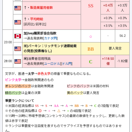
+0.4万
+0.3万
↑・
製造業雇用者数
人
人
+0.3%
+0.3%
↑・
平均時給
[前月比/前年比]
+3.5%
+3.5%
加)Ivey購買部協会指数
-
56.2
→過去発表時[
カナダ円
]
23:00
米)バーキン：リッチモンド連銀総裁
要人発言
の発言(投票権なし)
米)
消費者信用残高
+118.50
28:00
-1.82億
→過去発表時[
ユーロドル
][
ドル円
]
億
文字が、普通→
太字
→
赤色太字
の順番で重要なものになる。
ピンク太字
→金融政策関連のもの
オレンジのバック
は金融政策関連
ピンクのバック
は米国の材料
緑のバック
は企業の決算
黄のバック
は要人発言
重要ランクについて
※米国の経済指標は
→
→
→
→
→
→
の7段階で表記
※その他の経済指標は
→
→
→
の4段階で表記
※15時～20時に市場予想値(コンセンサス)の最新の数値をチェックし、更新した数
値は赤字で表記
※ランクは重要度や注目度を表すものでサプライズを予想するものではありませ
ん。