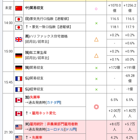
+1070.0
+1256.2
未定
中)貿易収支
億
億
日)
景気先行CI指数【速報値】
116.5
116.5
14:00
↑・
景気一致CI指数【速報値】
118.1
117.9
+0.2%
+0.2%
英)
ハリファックス住宅価格
[前月比/前年比]
-
+0.6%
15:00
+0.2%
+0.9%
独)
鉱工業生産
[前月比/前年比]
+0.1%
±0.0%
独)
貿易収支
+172億
+191億
-69.28
仏)
貿易収支
-
億
15:45
仏)
経常収支
-
-1億
加)
失業率
6.5%
6.5%
→過去発表時[
カナダ円
]
+2.00万
+1.82万
↑・
雇用ネット変化
人
人
米)
雇用統計
：
非農業部門雇用者数
+8.0万
+5.7万
→過去発表時[
ユーロドル
][
ドル円
]
人
人
21:30
↑・
失業率
4.2%
4.2%