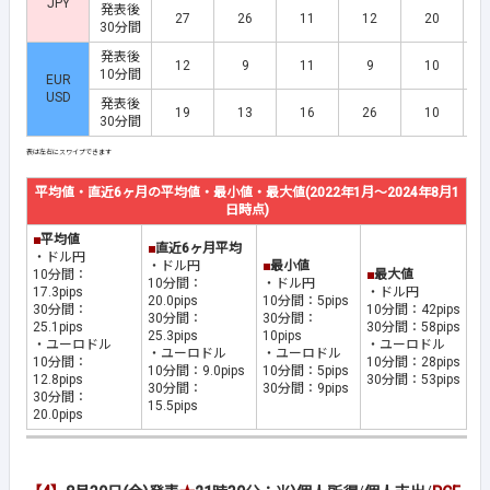
JPY
発表後
27
26
11
12
20
30分間
発表後
12
9
11
9
10
10分間
EUR
USD
発表後
19
13
16
26
10
30分間
平均値・直近6ヶ月の平均値・最小値・最大値(2022年1月～2024年8月1
日時点)
■
平均値
■
直近6ヶ月平均
・ドル円
・ドル円
■
最小値
10分間：
■
最大値
10分間：
・ドル円
17.3pips
・ドル円
20.0pips
10分間：5pips
30分間：
10分間：42pips
30分間：
30分間：
25.1pips
30分間：58pips
25.3pips
10pips
・ユーロドル
・ユーロドル
・ユーロドル
・ユーロドル
10分間：
10分間：28pips
10分間：9.0pips
10分間：5pips
12.8pips
30分間：53pips
30分間：
30分間：9pips
30分間：
15.5pips
20.0pips