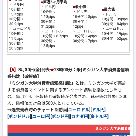
■
直近6ヶ月平均
・ドル円
・ドル円
■
最小値
10分間：
■
最大値
10分間：
・ドル円
15.4pips
・ドル円
14.8pips
10分間：8pips
30分間：
10分間：39pips
30分間：
30分間：
30.9pips
30分間：84pips
31.2pips
12pips
・ユーロドル
・ユーロドル
・ユーロドル
・ユーロドル
10分間：
10分間：19pips
10分間：6.7pips
10分間：4pips
11.0pips
30分間：52pips
30分間：
30分間：7pips
30分間：
12.5pips
20.3pips
【6】
8月30日(金)発表
★
23時00分：米)ミシガン大学消費者信頼
感指数【確報値】
「ミシガン大学消費者信頼感指数」とは、
ミシガン大学が実施
する消費者マインドに関するアンケート結果を指数化したも
の。毎月2回、速報値と確報値が発表され、速報値の対象は300
人、確報値の対象は500人となっている。
→過去発表時のチャート＆動画[
ユーロドル
][
ドル円
]
[
ポンドドル
][
ユーロ円
][
ポンド円
][
カナダ円
][
豪ドル円
]
ミシガン大学消費者信頼