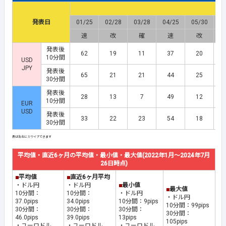
発表日
01/25
02/28
03/28
04/25
05/30
0
速
改
確
速
改
発表後
62
19
11
37
20
10分間
USD
JPY
発表後
65
21
21
44
25
30分間
発表後
28
13
7
49
12
10分間
EUR
USD
発表後
33
22
23
54
18
30分間
平均値・直近6ヶ月の平均値・最小値・最大値(2022年1月～2024年7月
26日時点)
■
平均値
■
直近6ヶ月平均
・ドル円
・ドル円
■
最小値
■
最大値
10分間：
10分間：
・ドル円
・ドル円
37.0pips
34.0pips
10分間：9pips
10分間：99pips
30分間：
30分間：
30分間：
30分間：
46.0pips
39.0pips
13pips
105pips
・ユーロドル
・ユーロドル
・ユーロドル