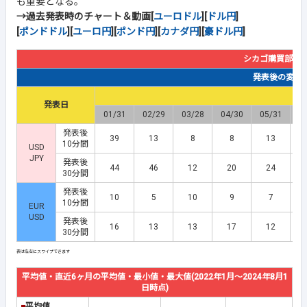
も重要となる。
→過去発表時のチャート＆動画[
ユーロドル
][
ドル円
]
[
ポンドドル
][
ユーロ円
][
ポンド円
][
カナダ円
][
豪ドル円
]
シカゴ購買部協
発表後の変動幅(
発表日
01/31
02/29
03/28
04/30
05/31
0
発表後
39
13
8
8
13
10分間
USD
JPY
発表後
44
46
12
20
24
30分間
発表後
10
5
10
9
7
10分間
EUR
USD
発表後
16
13
13
17
12
30分間
平均値・直近6ヶ月の平均値・最小値・最大値(2022年1月～2024年8月1
日時点)
■
平均値