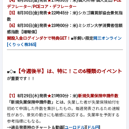
【4】
8月30日(金)発表
★
21時30分：米)個人所得
/
個人支出
/
PCE
デフレーター
/
PCEコア・デフレーター
【5】
8月30日(金)発表
★
22時45分：米)シカゴ購買部協会景気指
数
【6】
8月30日(金)発表
★
23時00分：米)ミシガン大学消費者信頼
感指数【確報値】
開設入金ログインダケで特典GET！
■羊飼い限定
岡三オンライン
[くりっく株365]
【今週後半】は、特に！この6種類のイベント
■◇■
が重要です！！
【1】
8月29日(木)発表
★
21時30分：米)
新規失業保険申請件数
「新規失業保険申請件数」とは、
失業した者が失業保険給付を
初めて申請した件数を集計したもの。毎週発表されるため速報
性があり、景気の動きにも敏感に反応する。失業率を予測する
参考指標にもなる。
→過去発表時のチャート＆動画[
ユーロドル
][
ドル円
]