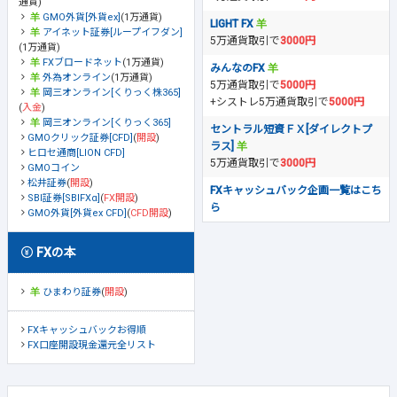
通貨)
GMO外貨[外貨ex]
(1万通貨)
LIGHT FX
アイネット証券[ループイフダン]
5万通貨取引で
3000円
(1万通貨)
FXブロードネット
(1万通貨)
みんなのFX
外為オンライン
(1万通貨)
5万通貨取引で
5000円
岡三オンライン[くりっく株365]
+シストレ5万通貨取引で
5000円
(
入金
)
岡三オンライン[くりっく365]
セントラル短資ＦＸ[ダイレクトプ
GMOクリック証券[CFD]
(
開設
)
ラス]
ヒロセ通商[LION CFD]
5万通貨取引で
3000円
GMOコイン
松井証券
(
開設
)
FXキャッシュバック企画一覧はこち
SBI証券[SBIFXα]
(
FX開設
)
ら
GMO外貨[外貨ex CFD]
(
CFD開設
)
FXの本
ひまわり証券
(
開設
)
FXキャッシュバックお得順
FX口座開設現金還元全リスト