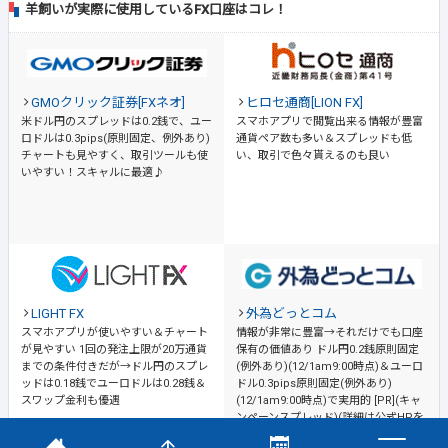
羊飼いが実際に使用しているFX口座はコレ！
GMOクリック証券[FXネオ]
ヒロセ通商[LION FX]
米ドル円のスプレッドは0.2銭で、ユー
スマホアプリで閲覧出来る情報が豊富
ロドルは0.3pips(原則固定、例外あり)
通貨ペア数も多い＆スプレッドも低
チャートも見やすく、取引ツールも使
い、取引で色々貰えるのも良い
いやすい！スキャルに最適♪
LIGHT FX
外為どっとコム
スマホアプリが使いやすい＆チャート
情報が非常に豊富→それだけでも口座
が見やすい
1回の発注上限が20万通貨
保有の価値あり
ドル円0.2銭原則固定
までの条件付きだが→ドル円のスプレ
(例外あり)(12/1am9:00時点)＆ユーロ
ッドは0.18銭でユーロドルは0.28銭＆
ドル0.3pips原則固定(例外あり)
スワップ金利も優遇
(12/1am9:00時点)で実用的 [PR](キャ
ンペーンスプレッド)(詳細は公式HPを
ご確認ください)