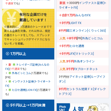
＋3000円
インヴァスト証券[ト
千通貨
でも)
ライオートFX]
有利な企画だけを
＋合計1万円
みんなのFX
厳選しています！
＋3千円
LIGHT FX
※基本的に、1万通貨のトレードまでで
4千円
岡三オンライン[くりっく365]
貰える企画を対象。それ以外は、規定
の量のトレードをしても、スプレッド
＋8千円
[PR]
外為どっとコム
でキャッシュバックがマイナスになら
ないモノを掲載。
＋5千円
ヒロセ通商
1万円以上
＋5千円
JFX[マトリックス]
3千円
外為オンライン
トレイダーズ証券[みんなの
FX]
(
1千通貨
でも)
3千円
FXブロードネット
外為どっとコム
(1万通貨でも)
3千円分
アイネット証券[ループイフ
[PR]
ダン]
インヴァスト証券[トライオート
FX]
3千円
セントラル短資ＦＸ[ダイレク
ヒロセ通商[LION FX]
(1万通貨で
トプラス]
も)
5千円以上→1万円未満