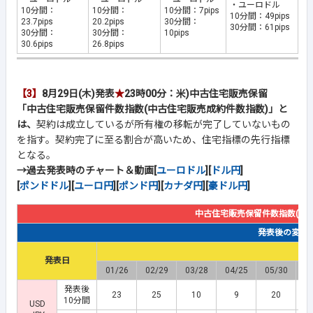
・ユーロドル
10分間：
10分間：
10分間：7pips
10分間：49pips
23.7pips
20.2pips
30分間：
30分間：61pips
30分間：
30分間：
10pips
30.6pips
26.8pips
【3】
8月29日(木)発表
★
23時00分：米)中古住宅販売保留
「中古住宅販売保留件数指数(中古住宅販売成約件数指数)」と
は、
契約は成立しているが所有権の移転が完了していないもの
を指す。契約完了に至る割合が高いため、住宅指標の先行指標
となる。
→過去発表時のチャート＆動画[
ユーロドル
][
ドル円
]
[
ポンドドル
][
ユーロ円
][
ポンド円
][
カナダ円
][
豪ドル円
]
中古住宅販売保留件数指数(中
発表後の変動幅(
発表日
01/26
02/29
03/28
04/25
05/30
0
発表後
23
25
10
9
20
10分間
USD