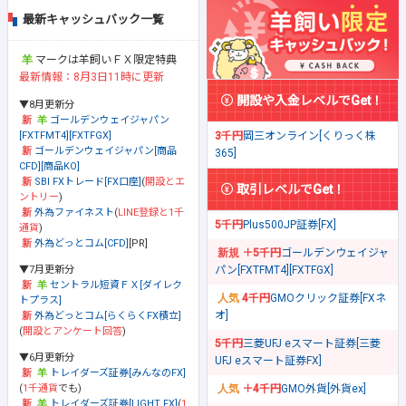
最新キャッシュバック一覧
マークは羊飼いＦＸ限定特典
最新情報：8月3日11時に更新
開設や入金レベルでGet！
▼8月更新分
ゴールデンウェイジャパン
[FXTFMT4][FXTFGX]
3千円
岡三オンライン[くりっく株
ゴールデンウェイジャパン[商品
365]
CFD][商品KO]
SBI FXトレード[FX口座]
(
開設とエ
取引レベルでGet！
ントリー
)
外為ファイネスト
(
LINE登録と1千
5千円
Plus500JP証券[FX]
通貨
)
外為どっとコム[CFD]
[PR]
＋5千円
ゴールデンウェイジャ
▼7月更新分
パン[FXTFMT4][FXTFGX]
セントラル短資ＦＸ[ダイレク
4千円
GMOクリック証券[FXネ
トプラス]
オ]
外為どっとコム[らくらくFX積立]
(
開設とアンケート回答
)
5千円
三菱UFJ eスマート証券[三菱
▼6月更新分
UFJ eスマート証券FX]
トレイダーズ証券[みんなのFX]
(
1千通貨
でも)
＋4千円
GMO外貨[外貨ex]
トレイダーズ証券[LIGHT FX]
(
1