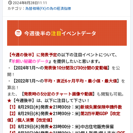
2024年8月28日11:11
カテゴリ：
為替相場(FX)の為の経済指標
【今週の後半】に発表予定
の以下の注目イベントについて、
『
羊飼い秘蔵のデータ
』を提供したいと思います。
・
【2024年1月～の
発表後10分間及び30分間の変動幅
】
を公
開！
・
【2022年1月～の
平均・直近6ヶ月平均・最小値・最大値
】
を
算出！
また、
【
発表時の5分足のチャート画像や動画
】
も閲覧も可能。
★
【今週後半】は、以下に注目して下さい！
【1】
8月29日(木)発表
★
21時30分：米)
新規失業保険申請件数
【2】
8月29日(木)発表
★
21時30分：米)
第2四半期GDP【改定
値】
/
個人消費【改定値】
【3】
8月29日(木)発表
★
23時00分：米)中古住宅販売保留