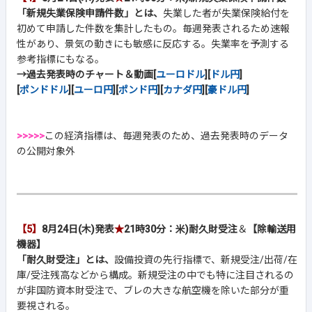
「新規失業保険申請件数」とは、
失業した者が失業保険給付を
初めて申請した件数を集計したもの。毎週発表されるため速報
性があり、景気の動きにも敏感に反応する。失業率を予測する
参考指標にもなる。
→過去発表時のチャート＆動画[
ユーロドル
][
ドル円
]
[
ポンドドル
][
ユーロ円
][
ポンド円
][
カナダ円
][
豪ドル円
]
>>>>>
この経済指標は、毎週発表のため、過去発表時のデータ
の公開対象外
【5】
8月24日(木)発表
★
21時30分：米)耐久財受注
＆
【除輸送用
機器】
「耐久財受注」とは、
設備投資の先行指標で、新規受注/出荷/在
庫/受注残高などから構成。新規受注の中でも特に注目されるの
が非国防資本財受注で、ブレの大きな航空機を除いた部分が重
要視される。