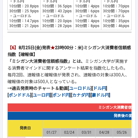
・ドル円
・ドル円
・ドル円
・ドル円
10分間：20.8pips
10分間：36.5pips
10分間：4pips
10分間：70pips
30分間：25.9pips
30分間：43.2pips
30分間：6pips
30分間：70pips
・ユーロドル
・ユーロドル
・ユーロドル
・ユーロドル
10分間：14.7pips
10分間：20.0pips
10分間：4pips
10分間：35pips
30分間：21.2pips
30分間：28.2pips
30分間：8pips
30分間：46pips
【6】
8月25日(金)発表
★
23時00分：米)ミシガン大消費者信頼感
指数【確報値】
「ミシガン大消費者信頼感指数」とは、
ミシガン大学が実施す
る消費者マインドに関するアンケート結果を指数化したもの。
毎月2回、速報値と確報値が発表され、速報値の対象は300人、
確報値の対象は500人となっている。
→過去発表時のチャート＆動画[
ユーロドル
][
ドル円
]
[
ポンドドル
][
ユーロ円
][
ポンド円
][
カナダ円
][
豪ドル円
]
ミシガン大消費者信頼
発表後の変動幅(
発表日
01/27
02/24
03/31
04/28
05/26
0