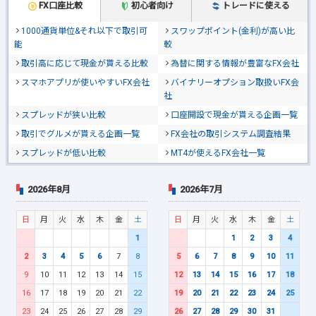
FX口座比較
初心者向け
トレードに使える
1000通貨単位&それ以下で取引可
スワップポイント(金利)が高い比
能
較
取引高に応じて現金が貰える比較
為替に関する情報が豊富なFX会社
スマホアプリが使いやすいFX会社
バイナリーオプション取扱いFX会
社
スプレッドが狭い比較
口座開設で現金が貰える企画一覧
取引でグルメが貰える企画一覧
FX会社の取引システム調査結果
スプレッドが低い比較
MT4が使えるFX会社一覧
2026年8月
2026年7月
日
月
火
水
木
金
土
日
月
火
水
木
金
土
1
1
2
3
4
2
3
4
5
6
7
8
5
6
7
8
9
10
11
9
10
11
12
13
14
15
12
13
14
15
16
17
18
16
17
18
19
20
21
22
19
20
21
22
23
24
25
23
24
25
26
27
28
29
26
27
28
29
30
31