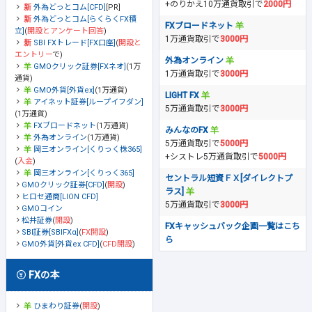
+のりかえ10万通貨取引で
2000円
外為どっとコム[CFD]
[PR]
外為どっとコム[らくらくFX積
FXブロードネット
立]
(
開設とアンケート回答
)
1万通貨取引で
3000円
SBI FXトレード[FX口座]
(
開設と
エントリー
で)
外為オンライン
GMOクリック証券[FXネオ]
(1万
1万通貨取引で
3000円
通貨)
GMO外貨[外貨ex]
(1万通貨)
LIGHT FX
アイネット証券[ループイフダン]
5万通貨取引で
3000円
(1万通貨)
FXブロードネット
(1万通貨)
みんなのFX
外為オンライン
(1万通貨)
5万通貨取引で
5000円
岡三オンライン[くりっく株365]
+シストレ5万通貨取引で
5000円
(
入金
)
岡三オンライン[くりっく365]
セントラル短資ＦＸ[ダイレクトプ
GMOクリック証券[CFD]
(
開設
)
ラス]
ヒロセ通商[LION CFD]
5万通貨取引で
3000円
GMOコイン
松井証券
(
開設
)
FXキャッシュバック企画一覧はこち
SBI証券[SBIFXα]
(
FX開設
)
ら
GMO外貨[外貨ex CFD]
(
CFD開設
)
FXの本
ひまわり証券
(
開設
)