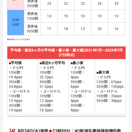
発表後
23
22
32
26
33
30分間
発表後
13
15
10
10
13
10分間
EUR
USD
発表後
17
18
13
25
16
30分間
平均値・直近6ヶ月の平均値・最小値・最大値(2021年1月～2023年7月
27日時点)
■
平均値
■
直近6ヶ月平均
■
最小値
・ドル円
・ドル円
・ドル円
10分間：
10分間：
10分間：
■
最大値
19.4pips
25.7pips
4pips
・ドル円
30分間：
30分間：
30分間：
10分間：67pips
24.8pips
31.5pips
6pips
30分間：100pips
・ユーロドル
・ユーロドル
・ユーロドル
・ユーロドル
10分間：
10分間：
10分間：
10分間：35pips
13.9pips
12.3pips
4pips
30分間：38pips
30分間：
30分間：
30分間：
19.6pips
18.3pips
9pips
【4】
8月24日(木)発表
★
21時30分：米)新規失業保険申請件数