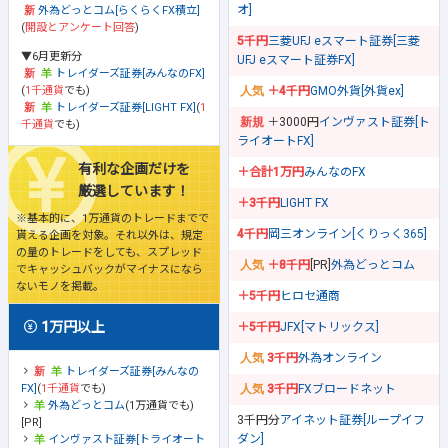
オ]
外為どっとコム[らくらくFX積立]
(
開設とアンケート回答
)
5千円
三菱UFJ eスマート証券[三菱
▼6月更新分
UFJ eスマート証券FX]
トレイダーズ証券[みんなのFX]
(
1千通貨
でも)
＋4千円
GMO外貨[外貨ex]
トレイダーズ証券[LIGHT FX]
(
1
＋3000円
インヴァスト証券[ト
千通貨
でも)
ライオートFX]
有利な企画だけを
＋合計1万円
みんなのFX
厳選しています！
＋3千円
LIGHT FX
※基本的に、1万通貨のトレードまでで
4千円
岡三オンライン[くりっく365]
貰える企画を対象。それ以外は、規定
の量のトレードをしても、スプレッド
＋8千円
[PR]
外為どっとコム
でキャッシュバックがマイナスになら
ないモノを掲載。
＋5千円
ヒロセ通商
1万円以上
＋5千円
JFX[マトリックス]
3千円
外為オンライン
トレイダーズ証券[みんなの
FX]
(
1千通貨
でも)
3千円
FXブロードネット
外為どっとコム
(1万通貨でも)
3千円分
アイネット証券[ループイフ
[PR]
ダン]
インヴァスト証券[トライオート