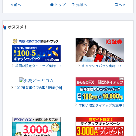
前
へ
トップ
先頭へ
次
へ
オススメ！
羊飼い限定タイアップ実施中！
キャッシュバック実施中！
1000通貨単位での取引可能[PR]
羊飼い限定タイアップ実施中！