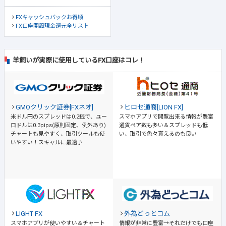
FXキャッシュバックお得順
FX口座開設現金還元全リスト
羊飼いが実際に使用しているFX口座はコレ！
GMOクリック証券[FXネオ]
ヒロセ通商[LION FX]
米ドル円のスプレッドは0.2銭で、ユー
スマホアプリで閲覧出来る情報が豊富
ロドルは0.3pips(原則固定、例外あり)
通貨ペア数も多い＆スプレッドも低
チャートも見やすく、取引ツールも使
い、取引で色々貰えるのも良い
いやすい！スキャルに最適♪
LIGHT FX
外為どっとコム
スマホアプリが使いやすい＆チャート
情報が非常に豊富→それだけでも口座