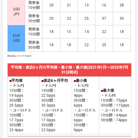
発表後
20
21
13
16
28
10分間
USD
JPY
発表後
20
22
25
37
30
30分間
発表後
18
15
14
22
18
10分間
EUR
USD
発表後
18
18
22
25
18
30分間
平均値・直近6ヶ月の平均値・最小値・最大値(2021年1月～2023年7月
31日時点)
■
平均値
■
直近6ヶ月平均
■
最小値
・ドル円
・ドル円
・ドル円
10分間：
10分間：
10分間：
■
最大値
19.6pips
22.0pips
4pips
・ドル円
30分間：
30分間：
30分間：
10分間：75pips
26.5pips
30.3pips
6pips
30分間：115pips
・ユーロドル
・ユーロドル
・ユーロドル
・ユーロドル
10分間：
10分間：
10分間：
10分間：64pips
17.7pips
17.0pips
6pips
30分間：74pips
30分間：
30分間：
30分間：
23.4pips
22.0pips
9pips