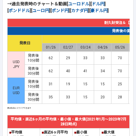
→過去発表時のチャート＆動画[
ユーロドル
][
ドル円
]
[
ポンドドル
][
ユーロ円
][
ポンド円
][
カナダ円
][
豪ドル円
]
耐久財受注＆【除
発表後の変動幅(
発表日
01/26
02/27
03/24
04/26
05/26
0
発表後
62
29
33
33
70
10分間
USD
JPY
発表後
62
40
41
34
70
30分間
発表後
31
19
15
15
25
10分間
EUR
USD
発表後
35
33
15
20
28
30分間
平均値・直近6ヶ月の平均値・最小値・最大値(2021年1月～2023年7月
28日時点)
■
平均値
■
直近6ヶ月平均
■
最小値
■
最大値