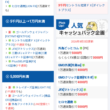
FX]
3千円
セントラル短資ＦＸ[ダイレク
ヒロセ通商[LION FX]
(1万通貨で
トプラス]
も)
5千円以上→1万円未満
ゴールデンウェイジャパン
[FXTFMT4][FXTFGX]
セントラル短資ＦＸ[ダイレクト
2026年8月3日更新
プラス]
(
1千通貨
でも)
外為どっとコム
[PR]
JFX[マトリックス]
(1万通貨)
1万通貨で
5000円
三菱UFJ eスマート証券[三菱
UFJ eスマート証券FX]
(1万通貨)
らくらくFX積立1回取引で
3000円
Plus500JP証券[FX]
GMO外貨[外貨ex]
IG証券
(
1千通貨
)
1万通貨取引で
4000円
5,000円未満
GMOクリック証券[FXネオ]
1万通貨取引で
4000円
トレイダーズ証券[LIGHT FX]
JFX[マトリックス]
(
1千通貨
でも)
1万通貨取引で
5000円
ゴールデンウェイジャパン[商品
CFD][商品KO]
ヒロセ通商
外為ファイネスト
(
LINE登録と1
1万通貨取引で
5000円
千通貨
)