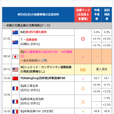
指標ランク
市場
前回
8月5日(水)の為替相場の注目材料
(注目度＆
予想
発表
影響度)
値
値
・
米国の主要企業の決算発表(ピーク)
NZ)
第2四半期失業率
5.4%
5.3%
07:45
+0.1%
+0.2%
↑・
就業者数
[前期比/前年比]
+0.7%
+0.4%
日)
BOJ議事要旨公表(6月15日・16日開催
08:50
分)
-
-
→過去発表時[
ドル円
]
米)シュミッド：カンザスシティ連銀総裁
09:15
要人発言
の発言(投票権なし)
10:45
中)RatingDog(旧財新)非製造業PMI
53.7
54.1
+0.3%
-0.1%
仏)
鉱工業生産
[前月比/前年比]
+0.6%
+3.2%
15:45
-
-1.0%
仏)
製造業生産指数
[前月比/前年比]
-
+2.5%
16:50
仏)
非製造業PMI【改定値】
49.8
49.8