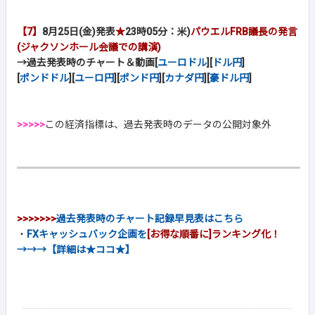
【7】
8月25日(金)発表
★
23時05分：米)
パウエルFRB議長の発言
(ジャクソンホール会議での講演)
→過去発表時のチャート＆動画[
ユーロドル
][
ドル円
]
[
ポンドドル
][
ユーロ円
][
ポンド円
][
カナダ円
][
豪ドル円
]
>>>>>
この経済指標は、過去発表時のデータの公開対象外
>>>>>>>
過去発表時のチャート記録早見表はこちら
・
FXキャッシュバック企画を
[お得な順番に]ランキング化！
→→→【詳細は★ココ★】