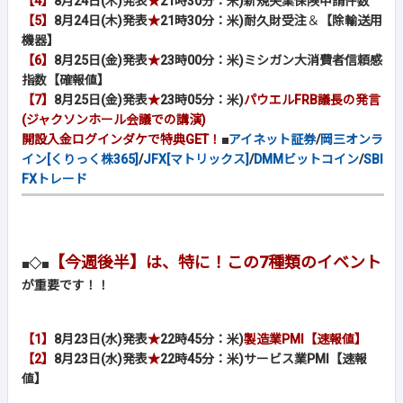
【4】
8月24日(木)発表
★
21時30分：米)新規失業保険申請件数
【5】
8月24日(木)発表
★
21時30分：米)耐久財受注
＆
【除輸送用
機器】
【6】
8月25日(金)発表
★
23時00分：米)ミシガン大消費者信頼感
指数【確報値】
【7】
8月25日(金)発表
★
23時05分：米)
パウエルFRB議長の発言
(ジャクソンホール会議での講演)
開設入金ログインダケで特典GET！
■
アイネット証券
/
岡三オンラ
イン[くりっく株365]
/
JFX[マトリックス]
/
DMMビットコイン
/
SBI
FXトレード
【今週後半】は、特に！この7種類のイベント
■◇■
が重要です！！
【1】
8月23日(水)発表
★
22時45分：米)
製造業PMI【速報値】
【2】
8月23日(水)発表
★
22時45分：米)サービス業PMI【速報
値】