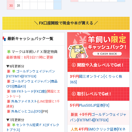
30
31
＼ FX口座開設で現金や本が貰える ／
最新キャッシュバック一覧
マークは羊飼いＦＸ限定特典
最新情報：8月3日11時に更新
開設や入金レベルでGet！
▼8月更新分
ゴールデンウェイジャパン
[FXTFMT4][FXTFGX]
3千円
岡三オンライン[くりっく株
ゴールデンウェイジャパン[商品
365]
CFD][商品KO]
SBI FXトレード[FX口座]
(
開設とエ
取引レベルでGet！
ントリー
)
外為ファイネスト
(
LINE登録と1千
5千円
Plus500JP証券[FX]
通貨
)
外為どっとコム[CFD]
[PR]
＋5千円
ゴールデンウェイジャ
▼7月更新分
パン[FXTFMT4][FXTFGX]
セントラル短資ＦＸ[ダイレク
4千円
GMOクリック証券[FXネ
トプラス]