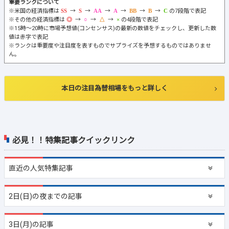
重要ランクについて
※米国の経済指標は
→
→
→
→
→
→
の7段階で表記
※その他の経済指標は
→
→
→
の4段階で表記
※15時～20時に市場予想値(コンセンサス)の最新の数値をチェックし、更新した数
値は赤字で表記
※ランクは重要度や注目度を表すものでサプライズを予想するものではありませ
ん。
本日の注目為替相場をもっと詳しく
必見！！特集記事クイックリンク
直近の
人気特集記事
2日(日)の夜までの記事
3日(月)の記事