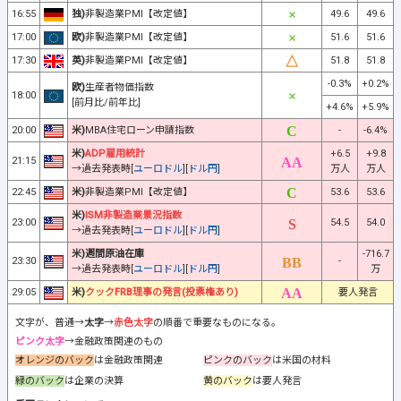
16:55
独)
非製造業PMI【改定値】
49.6
49.6
17:00
欧)
非製造業PMI【改定値】
51.6
51.6
17:30
英)
非製造業PMI【改定値】
51.8
51.8
-0.3%
+0.2%
欧)
生産者物価指数
18:00
[前月比/前年比]
+4.6%
+5.9%
20:00
米)
MBA住宅ローン申請指数
-
-6.4%
米)
ADP雇用統計
+6.5
+9.8
21:15
→過去発表時[
ユーロドル
][
ドル円
]
万人
万人
22:45
米)
非製造業PMI【改定値】
53.6
53.6
米)
ISM非製造業景況指数
23:00
54.5
54.0
→過去発表時[
ユーロドル
][
ドル円
]
米)週間原油在庫
-716.7
23:30
-
→過去発表時[
ユーロドル
][
ドル円
]
万
29:05
米)
クックFRB理事の発言(投票権あり)
要人発言
文字が、普通→
太字
→
赤色太字
の順番で重要なものになる。
ピンク太字
→金融政策関連のもの
オレンジのバック
は金融政策関連
ピンクのバック
は米国の材料
緑のバック
は企業の決算
黄のバック
は要人発言