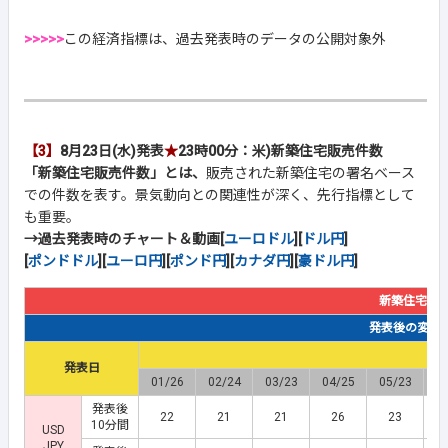
>>>>>
この経済指標は、過去発表時のデータの公開対象外
【3】
8月23日(水)発表
★
23時00分：米)新築住宅販売件数
「新築住宅販売件数」とは、
販売された新築住宅の署名ベース
での件数を表す。景気動向との関連性が深く、先行指標として
も重要。
→過去発表時のチャート＆動画[
ユーロドル
][
ドル円
]
[
ポンドドル
][
ユーロ円
][
ポンド円
][
カナダ円
][
豪ドル円
]
新築住宅販
発表後の変動幅(
発表日
01/26
02/24
03/23
04/25
05/23
0
発表後
22
21
21
26
23
10分間
USD
JPY