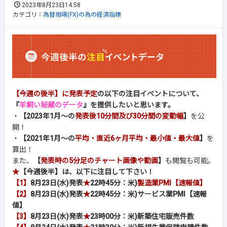
2023年8月23日14:58
カテゴリ：
為替相場(FX)の為の経済指標
【今週の後半】に発表予定
の以下の注目イベントについて、
『
羊飼い秘蔵のデータ
』を提供したいと思います。
・
【2023年1月～の
発表後10分間及び30分間の変動幅
】
を公
開！
・
【2021年1月～の
平均・直近6ヶ月平均・最小値・最大値
】
を
算出！
また、
【
発表時の5分足のチャート画像や動画
】
も閲覧も可能。
★
【今週後半】は、以下に注目して下さい！
【1】
8月23日(水)発表
★
22時45分：米)
製造業PMI【速報値】
【2】
8月23日(水)発表
★
22時45分：米)サービス業PMI【速報
値】
【3】
8月23日(水)発表
★
23時00分：米)新築住宅販売件数