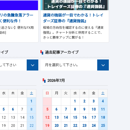
プリの急騰急落アラー
通貨の強弱が一目でわかる！トレイ
く便利な件！
ダーズ証券の『通貨強弱』
逃さない】便利なFX用
相場の方向性を確認するのに使える『通貨
勧め]
強弱』。チャート分析と併用することで、
きっと勝率アップに繋がる！
カイブ
過去記事アーカイブ
2026年7月
水
木
金
土
日
月
火
水
木
金
土
1
1
2
3
4
5
6
7
8
5
6
7
8
9
10
11
12
13
14
15
12
13
14
15
16
17
18
19
20
21
22
19
20
21
22
23
24
25