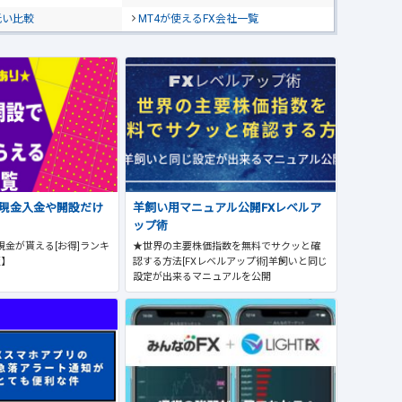
低い比較
MT4が使えるFX会社一覧
で現金入金や開設だけ
羊飼い用マニュアル公開FXレベルア
ップ術
現金が貰える[お得]ランキ
★世界の主要株価指数を無料でサクッと確
版】
認する方法[FXレベルアップ術]羊飼いと同じ
設定が出来るマニュアルを公開