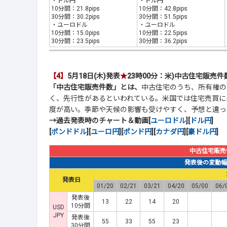
・ドル円
・ドル円
10分間：21.8pips
10分間：42.8pips
30分間：30.2pips
30分間：51.5pips
・ユーロドル
・ユーロドル
10分間：15.0pips
10分間：22.5pips
30分間：23.5pips
30分間：36.2pips
【4】
5月18日(木)発表
★
23時00分：米)中古住宅販売件
「中古住宅販売件数」とは、
中古住宅のうち、所有権の
く、先行性があるといわれている。米国では住宅売買に
度が高い。季節や天候の影響も受けやすく、予想と違っ
→過去発表時のチャート＆動画[
ユーロドル
][
ドル円
]
[
ポンドドル
][
ユーロ円
][
ポンド円
][
カナダ円
][
豪ドル円
]
中古住宅販売
発表後の変動幅(p
発表日
01/20
02/21
03/21
04/20
05/00
06/
発表後
13
22
14
20
10分間
USD
JPY
発表後
55
33
55
23
30分間