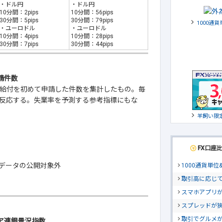
・ドル円
・ドル円
10分間：2pips
10分間：56pips
30分間：5pips
30分間：79pips
1000通
・ユーロドル
・ユーロドル
10分間：4pips
10分間：28pips
30分間：7pips
30分間：44pips
請件数
給付を初めて申請した件数を集計したもの。毎
反応する。失業率を予測する参考指標にもな
羊飼い限
FX口座
データの公開対象外
1000通貨単
取引高に応じ
スマホアプリが
スプレッドが
取引でグルメ
ィア連銀景況指数