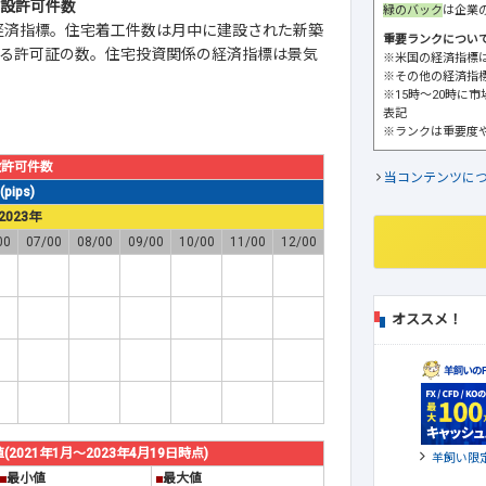
設許可件数
緑のバック
は企業
経済指標。住宅着工件数は月中に建設された新築
重要ランクについ
る許可証の数。住宅投資関係の経済指標は景気
※米国の経済指標
※その他の経済指
※15時～20時に
表記
※ランクは重要度
設許可件数
当コンテンツに
ips)
2023年
00
07/00
08/00
09/00
10/00
11/00
12/00
オススメ！
21年1月～2023年4月19日時点)
羊飼い限
■
最小値
■
最大値