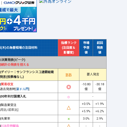
指標ランク
市場
前回
日(木)の為替相場の注目材料
(注目度＆
予想
発表
影響度)
値
値
決算発表(ピーク)
用統計の発表を控える
)デイリー：サンフランシスコ連銀総裁
要人発言
発言(投票権なし)
)
貿易収支
-10.80
-30.18
過去発表時[
豪ドル円
]
億
億
)30年利付国債入札
-
+0.5%
+1.9%
)
製造業受注
前月比/前年比]
+5.9%
+6.2%
)
失業率
3.0%
2.9%
)
ECB月例報告
-
-