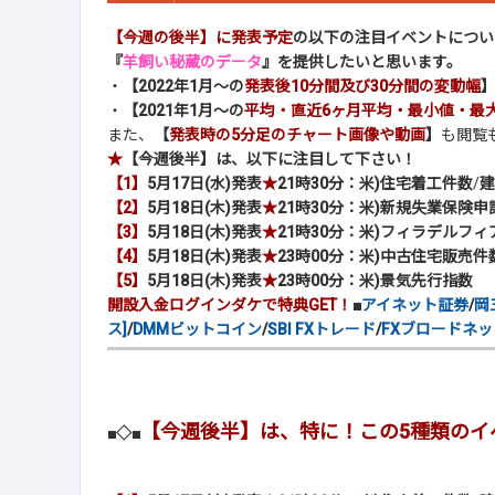
【今週の後半】に発表予定
の以下の注目イベントについ
『
羊飼い秘蔵のデータ
』を提供したいと思います。
・
【2022年1月～の
発表後10分間及び30分間の変動幅
・
【2021年1月～の
平均・直近6ヶ月平均・最小値・最
また、
【
発表時の5分足のチャート画像や動画
】
も閲覧
★
【今週後半】は、以下に注目して下さい！
【1】
5月17日(水)発表
★
21時30分：米)住宅着工件数
/
建
【2】
5月18日(木)発表
★
21時30分：米)新規失業保険申
【3】
5月18日(木)発表
★
21時30分：米)フィラデルフ
【4】
5月18日(木)発表
★
23時00分：米)中古住宅販売件
【5】
5月18日(木)発表
★
23時00分：米)景気先行指数
開設入金ログインダケで特典GET！
■
アイネット証券
/
岡
ス]
/
DMMビットコイン
/
SBI FXトレード
/
FXブロードネッ
【今週後半】は、特に！この5種類のイ
■◇■