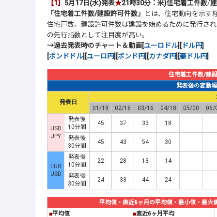
【1】
5月17日(水)発表
★
21時30分：米)住宅着工件数
/
建
「住宅着工件数/建設許可件数」
とは、住宅動向を示す
住宅戸数、建設許可件数は建設を始めるために発行され
の先行指数として注目度が高い。
→過去発表時のチャート＆動画[
ユーロドル
][
ドル円
]
[
ポンドドル
][
ユーロ円
][
ポンド円
][
カナダ円
][
豪ドル円
]
住宅着工件数/建
発表後の変動幅(p
発表日
01/19
02/16
03/16
04/18
05/00
06/
発表後
45
37
33
18
10分間
USD
JPY
発表後
45
43
54
30
30分間
発表後
22
28
13
14
10分間
EUR
USD
発表後
24
33
44
24
30分間
平均値・直近6ヶ月の平均値・最小値・最大値(20
■
平均値
■
直近6ヶ月平均