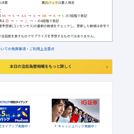
の決算
黄のバック
は要人発言
て
は
→
→
→
→
→
→
の7段階で表記
標は
→
→
→
の4段階で表記
市場予想値(コンセンサス)の最新の数値をチェックし、更新した数値は赤字で
や注目度を表すものでサプライズを予想するものではありません。
ついての免罪事項・ご利用上注意点
本日の注目為替相場をもっと詳しく
定タイアップ実施中！
キャッシュバック実施中！