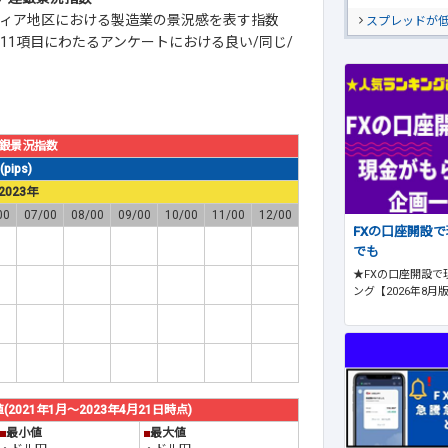
ィア地区における製造業の景況感を表す指数
スプレッドが
11項目にわたるアンケートにおける良い/同じ/
銀景況指数
ips)
2023年
00
07/00
08/00
09/00
10/00
11/00
12/00
FXの口座開設
でも
★FXの口座開設で
ング【2026年8月
21年1月～2023年4月21日時点)
■
最小値
■
最大値