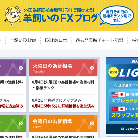
ン
羊飼いFX比較
FX比較ロボ
過去発表時チャート記録
指
相場の注目材料
8月4日(火曜日)の為替相場の注目材料
と指標ランク
ップ済み
8月2日11時過ぎにアップ済み
細情報を追加済み
8月4日5時15分に詳細情報を追加済み
相場の注目材料
8月7日(金曜日)の為替相場の注目材料