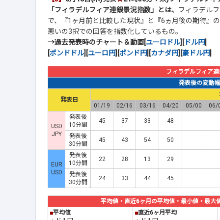
「フィラデルフィア連銀景況指数」とは、
フィラデルフ
で、『1ヶ月前と比較した現状』と『6ヵ月後の期待』の
悪いの3択での回答を指数化しているもの。
→過去発表時のチャート＆動画[
ユーロドル
][
ドル円
]
[
ポンドドル
][
ユーロ円
][
ポンド円
][
カナダ円
][
豪ドル円
]
フィラデルフィア連
発表後の変動幅(p
発表日
01/19
02/16
03/16
04/20
05/00
06/
発表後
45
37
33
48
10分間
USD
JPY
発表後
45
43
54
50
30分間
発表後
22
28
13
29
10分間
EUR
USD
発表後
24
33
44
45
30分間
平均値・直近6ヶ月の平均値・最小値・最大値(20
■
平均値
■
直近6ヶ月平均