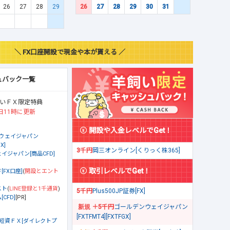
26
27
28
29
26
27
28
29
30
31
＼ FX口座開設で現金や本が貰える ／
ュバック一覧
いＦＸ限定特典
日11時に更新
開設や入金レベルでGet！
ウェイジャパン
X]
3千円
岡三オンライン[くりっく株365]
イジャパン[商品CFD]
取引レベルでGet！
[FX口座]
(
開設とエント
スト
(
LINE登録と1千通貨
)
5千円
Plus500JP証券[FX]
CFD]
[PR]
＋5千円
ゴールデンウェイジャパン
[FXTFMT4][FXTFGX]
短資ＦＸ[ダイレクトプ