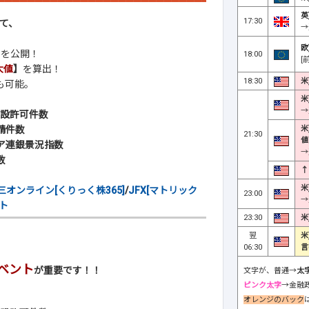
英
17:30
て、
→
欧
】
を公開！
18:00
[
大値
】
を算出！
18:30
米
も可能。
米
→
設許可件数
米
請件数
21:30
値
ィア連銀景況指数
→
数
↑
米
三オンライン[くりっく株365]
/
JFX[マトリック
23:00
→
ト
23:30
米
翌
米
06:30
言
ベント
が重要です！！
文字が、普通→
太
ピンク太字
→金融
オレンジのバック