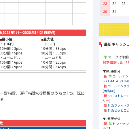
23
24
25
30
31
21年1月～2023年4月21日時点)
■
最小値
■
最大値
・ドル円
・ドル円
最新キャッシ
10分間：3pips
10分間：38pips
30分間：5pips
30分間：55pips
マークは羊飼
・ユーロドル
・ユーロドル
10分間：6pips
10分間：25pips
最新情報：8月3
30分間：9pips
30分間：54pips
▼8月更新分
ゴールデン
[FXTFMT4][FXTFG
ゴールデンウェ
[商品KO]
一致指数、遅行指数の3種類のうちの1つ。既に
SBI FXトレード
る。
リー
)
外為ファイネ
外為どっとコム[
▼7月更新分
数
セントラル
ラス]