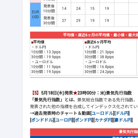
発表後
14
24
15
19
10分間
EUR
USD
発表後
27
29
19
19
30分間
平均値・直近6ヶ月の平均値・最小値・最大値(20
■
平均値
■
直近6ヶ月平均
・ドル円
・ドル円
10分間：13.3pips
10分間：21.3pips
30分間：19.9pips
30分間：38.8pips
・ユーロドル
・ユーロドル
10分間：11.9pips
10分間：16.8pips
30分間：19.5pips
30分間：24.2pips
【5】
5月18日(木)発表
★
23時00分：米)景気先行指数
「景気先行指数」とは、
景気総合指数である先行指数、
発表された他の指標を合成してインデックス化されてい
→過去発表時のチャート＆動画[
ユーロドル
][
ドル円
]
[
ポンドドル
][
ユーロ円
][
ポンド円
][
カナダ円
][
豪ドル円
]
景気先行指