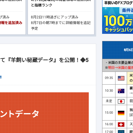
と指標ランク
ップ済み
8月2日11時過ぎにアップ済み
細情報を追加済み
8月7日の朝7時までに詳細情報を追記
予定
8月6
て『羊飼い秘蔵データ』を公開！◆5
・
米国の主要企業の
※
明日→米国の雇
米
標
09:35
の
豪
10:30
→
未定
日
独
15:00
[
16:00
ス
17:00
欧