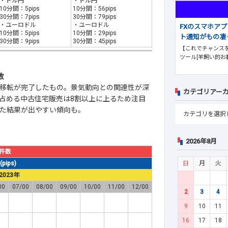
・ドル円
・ドル円
10分間：5pips
10分間：56pips
30分間：7pips
30分間：79pips
・ユーロドル
・ユーロドル
FXのスマホア
10分間：5pips
10分間：29pips
ト通知がもの凄
30分間：9pips
30分間：45pips
【これでチャンスを
ツール[羊飼い的お
数
移転が完了したもの。景気動向との関連性が深
カテゴリアー
占める中古住宅販売は8割以上に上るため注目
た結果が出やすい傾向も。
2026年8月
件数
日
月
火
ips)
2023年
00
07/00
08/00
09/00
10/00
11/00
12/00
2
3
4
9
10
11
16
17
18