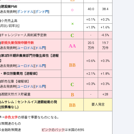
)建設業PMI
40.0
38.4
過去発表時[
ポンドドル
][
ポンド円
]
+0.1%
+0.2%
)
小売売上高
前月比/前年比]
+1.0%
+1.6%
)
チャレンジャー人員削減予定数
-
-4.5%
)
新規失業保険申請件数
20.5
19.7
過去発表時[
ユーロドル
][
ドル円
]
万件
万件
)第2四半期非農業部門労働生産性【速報
】
+0.6%
+0.3%
過去発表時[
ユーロドル
][
ドル円
]
・単位労働費用【速報値】
+2.1%
+1.8%
)
卸売在庫【確報値】
+0.3%
+0.3%
過去発表時[
ユーロドル
][
ドル円
]
)
週間天然ガス貯蔵量
-
+28
)ムサレム：セントルイス連銀総裁の発
要人発言
(投票権なし)
字
→
赤色太字
の順番で重要なものになる。
政策関連のもの
は金融政策関連
ピンクのバック
は米国の材料