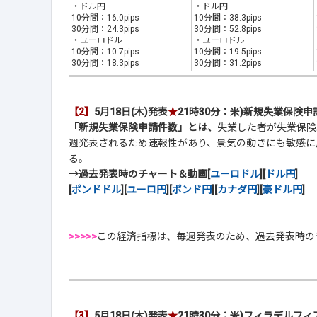
・ドル円
・ドル円
10分間：16.0pips
10分間：38.3pips
30分間：24.3pips
30分間：52.8pips
・ユーロドル
・ユーロドル
10分間：10.7pips
10分間：19.5pips
30分間：18.3pips
30分間：31.2pips
【2】
5月18日(木)発表
★
21時30分：米)新規失業保険申
「新規失業保険申請件数」とは、
失業した者が失業保険
週発表されるため速報性があり、景気の動きにも敏感に
る。
→過去発表時のチャート＆動画[
ユーロドル
][
ドル円
]
[
ポンドドル
][
ユーロ円
][
ポンド円
][
カナダ円
][
豪ドル円
]
>>>>>
この経済指標は、毎週発表のため、過去発表時の
【3】
5月18日(木)発表
★
21時30分：米)フィラデルフ