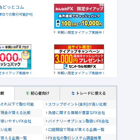
貨単位での取引可能[PR]
羊飼い限定タイアップ実施中！
定タイアップ実施中！
羊飼い限定タイアップ実施中！
比較
初心者向け
トレードに使える
位&それ以下で取引可能
スワップポイント(金利)が高い比較
て現金が貰える比較
為替に関する情報が豊富なFX会社
使いやすいFX会社
バイナリーオプション取扱いFX会社
狭い比較
口座開設で現金が貰える企画一覧
が貰える企画一覧
FX会社の取引システム調査結果