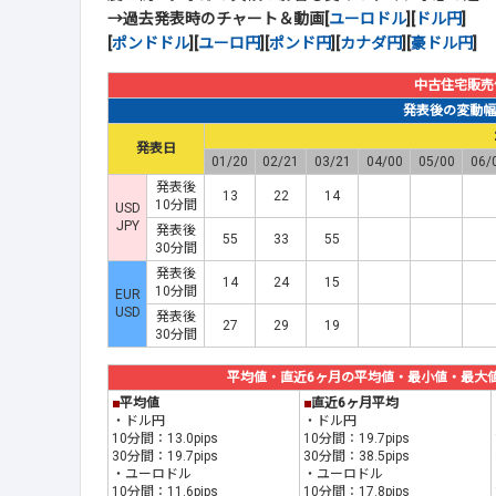
→過去発表時のチャート＆動画[
ユーロドル
][
ドル円
]
[
ポンドドル
][
ユーロ円
][
ポンド円
][
カナダ円
][
豪ドル円
]
中古住宅販売
発表後の変動幅(p
発表日
01/20
02/21
03/21
04/00
05/00
06/
発表後
13
22
14
10分間
USD
JPY
発表後
55
33
55
30分間
発表後
14
24
15
10分間
EUR
USD
発表後
27
29
19
30分間
平均値・直近6ヶ月の平均値・最小値・最大値(20
■
平均値
■
直近6ヶ月平均
・ドル円
・ドル円
10分間：13.0pips
10分間：19.7pips
30分間：19.7pips
30分間：38.5pips
・ユーロドル
・ユーロドル
10分間：11.6pips
10分間：17.8pips