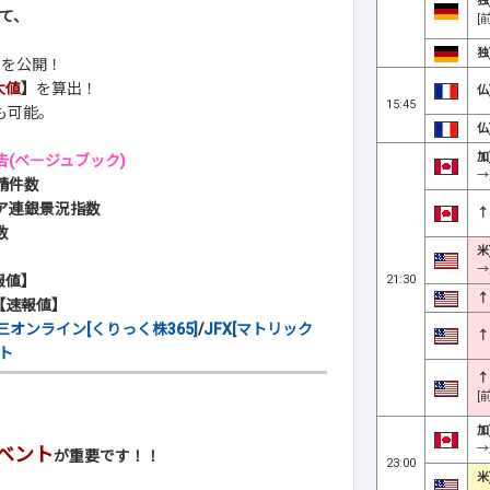
独
て、
[
独
】
を公開！
大値
】
を算出！
仏
15:45
も可能。
仏
加
(ベージュブック)
→
請件数
ィア連銀景況指数
↑
数
米
→
21:30
報値】
↑
I【速報値】
三オンライン[くりっく株365]
/
JFX[マトリック
↑
ト
↑
[
加
→
ベント
が重要です！！
23:00
米