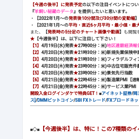
【今週の後半】に発表予定
の以下の注目イベントについ
『
羊飼い秘蔵のデータ
』を提供したいと思います。
・
【2022年1月～の
発表後10分間及び30分間の変動幅
・
【2021年1月～の
平均・直近6ヶ月平均・最小値・最
また、
【
発表時の5分足のチャート画像や動画
】
も閲覧
★
【今週後半】は、以下に注目して下さい！
【1】
4月19日(水)発表
★
27時00分：米)
地区連銀経済報告
【2】
4月20日(木)発表
★
21時30分：米)新規失業保険申
【3】
4月20日(木)発表
★
21時30分：米)フィラデルフ
【4】
4月20日(木)発表
★
23時00分：米)中古住宅販売件
【5】
4月20日(木)発表
★
23時00分：米)景気先行指数
【6】
4月21日(金)発表
★
22時45分：米)製造業PMI【速
【7】
4月21日(金)発表
★
22時45分：米)サービス業PM
開設入金ログインダケで特典GET！
■
アイネット証券
/
岡
ス]
/
DMMビットコイン
/
SBI FXトレード
/
FXブロードネッ
【今週後半】は、特に！この7種類のイ
■◇■