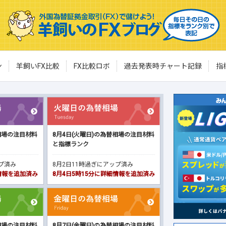
ン
羊飼いFX比較
FX比較ロボ
過去発表時チャート記録
指
相場の注目材料
8月4日(火曜日)の為替相場の注目材料
と指標ランク
ップ済み
8月2日11時過ぎにアップ済み
細情報を追加済み
8月4日5時15分に詳細情報を追加済み
相場の注目材料
8月7日(金曜日)の為替相場の注目材料