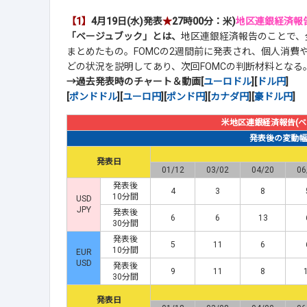
【1】
4月19日(水)発表
★
27時00分：米)
地区連銀経済報告
「ベージュブック」とは、
地区連銀経済報告のことで、
まとめたもの。FOMCの2週間前に発表され、個人消費
どの状況を説明してあり、次回FOMCの判断材料となる
→過去発表時のチャート＆動画[
ユーロドル
][
ドル円
]
[
ポンドドル
][
ユーロ円
][
ポンド円
][
カナダ円
][
豪ドル円
]
米地区連銀経済報告(ベ
発表後の変動幅(p
発表日
01/12
03/02
04/20
06
発表後
4
3
8
10分間
USD
JPY
発表後
6
6
13
30分間
発表後
5
11
6
10分間
EUR
USD
発表後
9
11
8
30分間
発表日