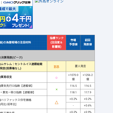
指標ランク
市場
前回
(金)の為替相場の注目材料
(注目度＆
予想値
発表値
影響度)
決算発表(ピーク)
)ムサレム：セントルイス連銀総裁
要人発言
発言(投票権なし)
+1070.0
+1256.2
)貿易収支
億
億
)
景気先行CI指数【速報値】
116.5
116.5
・
景気一致CI指数【速報値】
118.1
117.9
+0.2%
+0.2%
)
ハリファックス住宅価格
前月比/前年比]
-
+0.6%
+0.2%
+0.9%