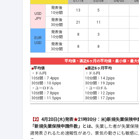
01/18
03/08
04/00
06
発表後
13
5
10分間
USD
JPY
発表後
21
11
30分間
発表後
8
3
10分間
EUR
USD
発表後
8
8
30分間
平均値・直近6ヶ月の平均値・最小値・最大値(2
■
平均値
■
直近6ヶ月平均
・ドル円
・ドル円
10分間：7.4pips
10分間：14.2pips
30分間：10.6pips
30分間：19.2pips
・ユーロドル
・ユーロドル
10分間：7.8pips
10分間：12.2pips
30分間：11.5pips
30分間：17.2pips
【2】
4月20日(木)発表
★
21時30分：米)新規失業保険申
「新規失業保険申請件数」とは、
失業した者が失業保険
週発表されるため速報性があり、景気の動きにも敏感に