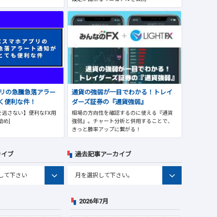
プリの急騰急落アラー
通貨の強弱が一目でわかる！トレイ
く便利な件！
ダーズ証券の『通貨強弱』
逃さない】便利なFX用
相場の方向性を確認するのに使える『通貨
勧め]
強弱』。チャート分析と併用することで、
きっと勝率アップに繋がる！
カイブ
過去記事アーカイブ
2026年7月