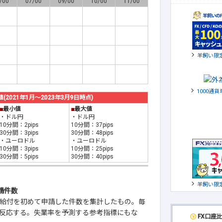
/00
07/00
09/00
10/00
11/00
羊飼い限
1000通
021年1月～2023年3月9日時点)
■
最小値
■
最大値
・ドル円
・ドル円
10分間：2pips
10分間：37pips
30分間：3pips
30分間：48pips
・ユーロドル
・ユーロドル
10分間：3pips
10分間：25pips
30分間：5pips
30分間：40pips
羊飼い限
請件数
給付を初めて申請した件数を集計したもの。毎
反応する。失業率を予測する参考指標にもな
FX口座