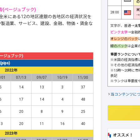
の
(ベージュブック)
米
28:00
→
全米にある12の地区連銀の各地区の経済状況を
や製造業、サービス、建設、金融、物価・賃金な
文字が、普通→
太
。
ピンク太字
→金融
オレンジのバック
緑のバック
は企業
重要ランクについ
ージュブック)
※米国の経済指標
ips)
※その他の経済指
2022年
※15時～20時に
表記
/01
07/13
09/07
10/19
11/30
※ランクは重要度
5
14
13
3
37
当コンテンツに
6
17
14
4
48
6
20
8
9
25
13
20
11
16
40
2023年
オススメ！