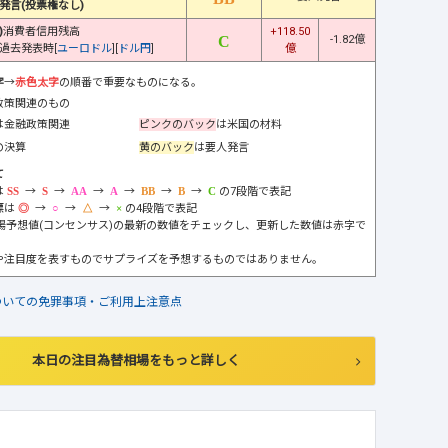
発言(投票権なし)
)
消費者信用残高
+118.50
-1.82億
過去発表時[
ユーロドル
][
ドル円
]
億
字
→
赤色太字
の順番で重要なものになる。
政策関連のもの
は金融政策関連
ピンクのバック
は米国の材料
の決算
黄のバック
は要人発言
て
は
→
→
→
→
→
→
の7段階で表記
標は
→
→
→
の4段階で表記
市場予想値(コンセンサス)の最新の数値をチェックし、更新した数値は赤字で
や注目度を表すものでサプライズを予想するものではありません。
ついての免罪事項・ご利用上注意点
本日の注目為替相場をもっと詳しく