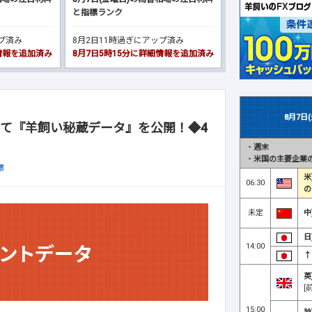
と指標ランク
ップ済み
8月2日11時過ぎにアップ済み
細情報を追加済み
8月7日5時15分に詳細情報を追加済み
8月7日
て『羊飼い秘蔵データ』を公開！◆4
・
週末
・
米国の主要企業の
標
米
06:30
の
未定
中
日
14:00
↑
英
[
15:00