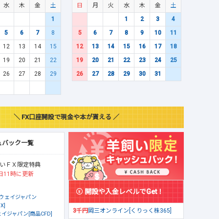
水
木
金
土
日
月
火
水
木
金
土
1
1
2
3
4
5
6
7
8
5
6
7
8
9
10
11
12
13
14
15
12
13
14
15
16
17
18
19
20
21
22
19
20
21
22
23
24
25
26
27
28
29
26
27
28
29
30
31
＼ FX口座開設で現金や本が貰える ／
ュバック一覧
いＦＸ限定特典
日11時に更新
開設や入金レベルでGet！
ウェイジャパン
X]
3千円
岡三オンライン[くりっく株365]
イジャパン[商品CFD]