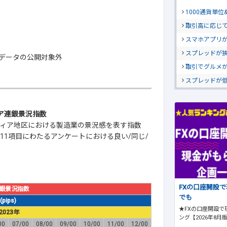
1000通貨単
取引高に応じ
スマホアプリが
スプレッドが
データの公開対象外
取引でグルメ
スプレッドが
ィア連銀景況指数
ィア地区における製造業の景況感を表す指数
11項目にわたるアンケートにおける良い/同じ/
FXの口座開設
銀景況指数
でも
ips)
★FXの口座開設で
2023年
ング【2026年8月
00
07/00
08/00
09/00
10/00
11/00
12/00