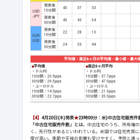
発表後
45
37
33
10分間
USD
JPY
発表後
45
43
54
30分間
発表後
22
28
13
10分間
EUR
USD
発表後
24
33
44
30分間
平均値・直近6ヶ月の平均値・最小値・最大値(20
■
平均値
■
直近6ヶ月平均
・ドル円
・ドル円
10分間：20.9pips
10分間：37.7pips
30分間：29.5pips
30分間：47.0pips
・ユーロドル
・ユーロドル
10分間：14.5pips
10分間：21.5pips
30分間：22.7pips
30分間：35.5pips
【4】
4月20日(木)発表
★
23時00分：米)中古住宅販売件
「中古住宅販売件数」とは、
中古住宅のうち、所有権の
く、先行性があるといわれている。米国では住宅売買に
度が高い。季節や天候の影響も受けやすく、予想と違っ