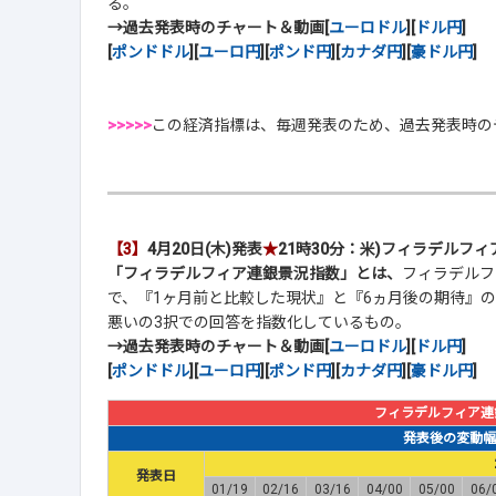
る。
→過去発表時のチャート＆動画[
ユーロドル
][
ドル円
]
[
ポンドドル
][
ユーロ円
][
ポンド円
][
カナダ円
][
豪ドル円
]
>>>>>
この経済指標は、毎週発表のため、過去発表時の
【3】
4月20日(木)発表
★
21時30分：米)フィラデルフ
「フィラデルフィア連銀景況指数」とは、
フィラデルフ
で、『1ヶ月前と比較した現状』と『6ヵ月後の期待』の
悪いの3択での回答を指数化しているもの。
→過去発表時のチャート＆動画[
ユーロドル
][
ドル円
]
[
ポンドドル
][
ユーロ円
][
ポンド円
][
カナダ円
][
豪ドル円
]
フィラデルフィア連
発表後の変動幅(p
発表日
01/19
02/16
03/16
04/00
05/00
06/