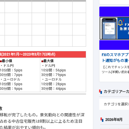
21年1月～2023年3月17日時点)
FXのスマホア
ト通知がもの凄
■
最小値
■
最大値
・ドル円
・ドル円
【これでチャンスを
10分間：5pips
10分間：56pips
ツール[羊飼い的お
30分間：7pips
30分間：79pips
・ユーロドル
・ユーロドル
10分間：5pips
10分間：28pips
30分間：9pips
30分間：44pips
カテゴリアー
数
移転が完了したもの。景気動向との関連性が深
2026年8月
占める中古住宅販売は8割以上に上るため注目
た結果が出やすい傾向も。