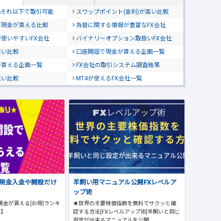
位&それ以下で取引可能
スワップポイント(金利)が高い比較
て現金が貰える比較
為替に関する情報が豊富なFX会社
使いやすいFX会社
バイナリーオプション取扱いFX会社
狭い比較
口座開設で現金が貰える企画一覧
が貰える企画一覧
FX会社の取引システム調査結果
低い比較
MT4が使えるFX会社一覧
で現金入金や開設だけ
羊飼い用マニュアル公開FXレベルア
ップ術
現金が貰える[お得]ランキ
★世界の主要株価指数を無料でサクッと確
版】
認する方法[FXレベルアップ術]羊飼いと同じ
設定が出来るマニュアルを公開