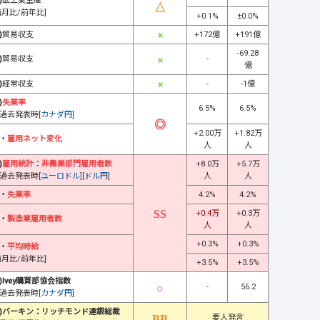
)
鉱工業生産
前月比/前年比]
+0.1%
±0.0%
)
貿易収支
+172億
+191億
-69.28
)
貿易収支
-
億
)
経常収支
-
-1億
)
失業率
6.5%
6.5%
過去発表時[
カナダ円
]
+2.00万
+1.82万
・
雇用ネット変化
人
人
)
雇用統計
：
非農業部門雇用者数
+8.0万
+5.7万
過去発表時[
ユーロドル
][
ドル円
]
人
人
・
失業率
4.2%
4.2%
+0.4万
+0.3万
・
製造業雇用者数
人
人
+0.3%
+0.3%
・
平均時給
前月比/前年比]
+3.5%
+3.5%
)Ivey購買部協会指数
-
56.2
過去発表時[
カナダ円
]
)バーキン：リッチモンド連銀総裁
要人発言