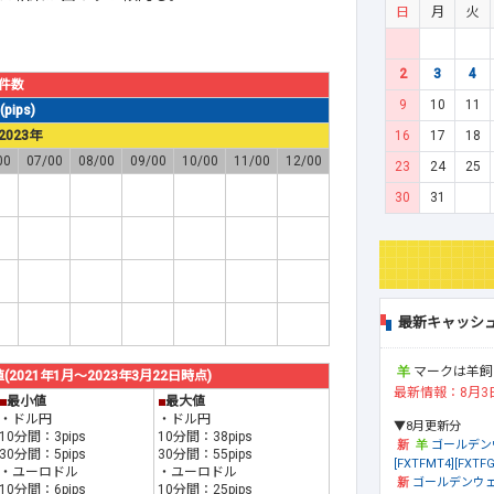
日
月
火
2
3
4
件数
9
10
11
ips)
16
17
18
2023年
00
07/00
08/00
09/00
10/00
11/00
12/00
23
24
25
30
31
最新キャッシ
マークは羊飼
21年1月～2023年3月22日時点)
最新情報：8月3
■
最小値
■
最大値
・ドル円
・ドル円
▼8月更新分
10分間：3pips
10分間：38pips
ゴールデン
30分間：5pips
30分間：55pips
[FXTFMT4][FXTFG
・ユーロドル
・ユーロドル
ゴールデンウェ
10分間：6pips
10分間：25pips