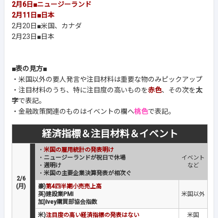
2月6日■ニュージーランド
2月11日■日本
2月20日■米国、カナダ
2月23日■日本
■表の見方■
・米国以外の要人発言や注目材料は重要な物のみピックアップ
・注目材料のうち、特に注目度の高いものを
赤色
、その次を
太
字
で表記。
・金融政策関連のものはイベントの欄へ
桃色
で表記。
経済指標＆注目材料＆イベント
・
米国の雇用統計の発表明け
・
ニュージーランドが祝日で休場
イベント
・
週明け
など
・
米国の主要企業決算発表が相次ぐ
2/6
(月)
豪)
第4四半期小売売上高
英)建設業PMI
米国以外
加)Ivey購買部協会指数
米)
注目度の高い経済指標の発表はない
米国