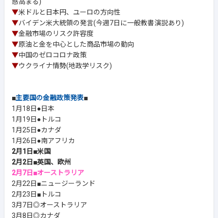
惑高まる)
▼
米ドルと日本円、ユーロの方向性
▼
バイデン米大統領の発言(今週7日に一般教書演説あり)
▼
金融市場のリスク許容度
▼
原油と金を中心とした商品市場の動向
▼
中国のゼロコロナ政策
▼
ウクライナ情勢(地政学リスク)
■
主要国の金融政策発表
■
1月18日●日本
1月19日●トルコ
1月25日●カナダ
1月26日●南アフリカ
2月1日■米国
2月2日■英国、欧州
2月7日■オーストラリア
2月22日■ニュージーランド
2月23日■トルコ
3月7日◎オーストラリア
3月8日◎カナダ