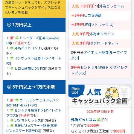
の量のトレードをしても、スプレッド
＋8千円
[PR]
外為どっとコム
でキャッシュバックがマイナスになら
ないモノを掲載。
＋5千円
ヒロセ通商
1万円以上
＋5千円
JFX[マトリックス]
3千円
外為オンライン
トレイダーズ証券[みんなの
FX]
(
1千通貨
でも)
3千円
FXブロードネット
外為どっとコム
(1万通貨でも)
3千円分
アイネット証券[ループイフ
[PR]
ダン]
インヴァスト証券[トライオート
FX]
3千円
セントラル短資ＦＸ[ダイレク
ヒロセ通商[LION FX]
(1万通貨で
トプラス]
も)
5千円以上→1万円未満
ゴールデンウェイジャパン
[FXTFMT4][FXTFGX]
セントラル短資ＦＸ[ダイレクト
2026年8月3日更新
プラス]
(
1千通貨
でも)
外為どっとコム
[PR]
JFX[マトリックス]
(1万通貨)
1万通貨で
5000円
三菱UFJ eスマート証券[三菱
UFJ eスマート証券FX]
(1万通貨)
らくらくFX積立1回取引で
3000円