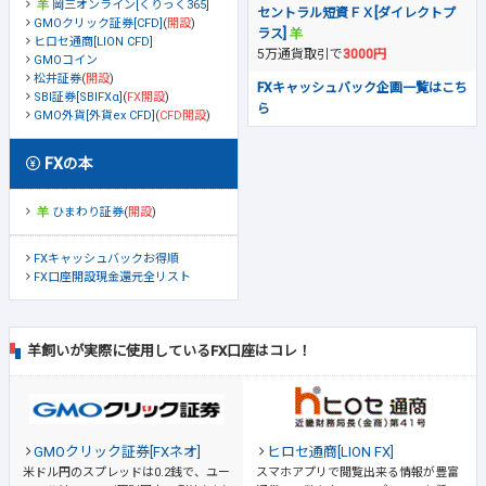
岡三オンライン[くりっく365]
セントラル短資ＦＸ[ダイレクトプ
GMOクリック証券[CFD]
(
開設
)
ラス]
ヒロセ通商[LION CFD]
5万通貨取引で
3000円
GMOコイン
松井証券
(
開設
)
FXキャッシュバック企画一覧はこち
SBI証券[SBIFXα]
(
FX開設
)
ら
GMO外貨[外貨ex CFD]
(
CFD開設
)
FXの本
ひまわり証券
(
開設
)
FXキャッシュバックお得順
FX口座開設現金還元全リスト
羊飼いが実際に使用しているFX口座はコレ！
GMOクリック証券[FXネオ]
ヒロセ通商[LION FX]
米ドル円のスプレッドは0.2銭で、ユー
スマホアプリで閲覧出来る情報が豊富