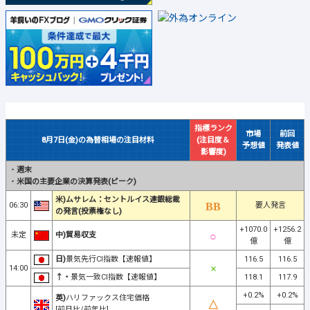
指標ランク
市場
前回
8月7日(金)の為替相場の注目材料
(注目度＆
予想値
発表値
影響度)
・
週末
・
米国の主要企業の決算発表(ピーク)
米)ムサレム：セントルイス連銀総裁
06:30
要人発言
の発言(投票権なし)
+1070.0
+1256.2
未定
中)貿易収支
億
億
日)
景気先行CI指数【速報値】
116.5
116.5
14:00
↑・
景気一致CI指数【速報値】
118.1
117.9
+0.2%
+0.2%
英)
ハリファックス住宅価格
[前月比/前年比]