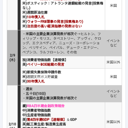
米)ボスティック：アトランタ連銀総裁の発言(投票権
米国
なし)
米)週間原油在庫
米)
10年債入札
米)
ウォラーFRB理事の発言(投票権あり)
米)
注目度の高い経済指標の発表はない
・
米国の主要企業決算発表が相次ぐ
→ヒルトン、フ
ィリップ・モリス、タペストリー、アッヴィ、ケロ
イベント
ッグ、エクスペディア、ニューズ・コーポレーショ
など
ン、ベリサイン、ペイパル、デューク・エナジー、
ペプシコ、ラルフローレン、その他
2/9
(木)
独)消費者物価指数【速報値】
米国以外
英)
ベイリーBOE総裁の発言
米)新規失業保険申請件数
米)
週間天然ガス貯蔵量
米国
米)
30年債入札
・
週末
イベント
・
五十日(10日)
など
・
米国の主要企業決算発表が相次ぐ
豪)
RBA四半期金融政策報告
中)消費者物価指数
中)生産者物価指数
英)
第4四半期GDP【速報値】
＆
GDP
米国以外
2/10
英)鉱工業生産
/
製造業生産高