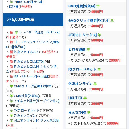
Plus500JP証券[FX]
GMO外貨[外貨ex]
IG証券
(
1千通貨
)
1万通貨取引で
4000円
5,000円未満
GMOクリック証券[FXネオ]
1万通貨取引で
4000円
トレイダーズ証券[LIGHT FX]
JFX[マトリックス]
(
1千通貨
でも)
1万通貨取引で
5000円
ゴールデンウェイジャパン[商品
CFD][商品KO]
ヒロセ通商
外為ファイネスト
(
LINE登録と1
1万通貨取引で
5000円
千通貨
)
+のりかえ10万通貨取引で
2000円
外為どっとコム[CFD]
[PR]
外為どっとコム[らくらくFX積
FXブロードネット
立]
(
開設とアンケート回答
)
1万通貨取引で
3000円
SBI FXトレード[FX口座]
(
開設と
エントリー
で)
外為オンライン
GMOクリック証券[FXネオ]
(1万
1万通貨取引で
3000円
通貨)
GMO外貨[外貨ex]
(1万通貨)
LIGHT FX
アイネット証券[ループイフダン]
5万通貨取引で
3000円
(1万通貨)
FXブロードネット
(1万通貨)
みんなのFX
外為オンライン
(1万通貨)
5万通貨取引で
5000円
岡三オンライン[くりっく株365]
+シストレ5万通貨取引で
5000円
(
入金
)