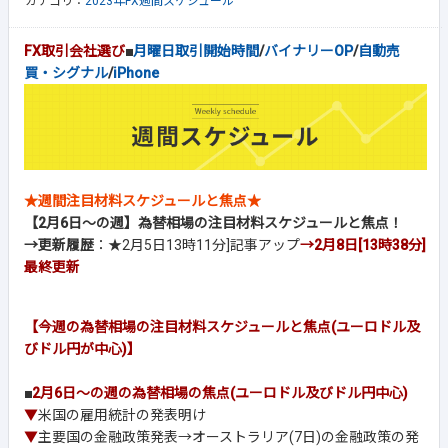
カテゴリ：
2023年FX週間スケジュール
FX取引会社選び
■
月曜日取引開始時間
/
バイナリーOP
/
自動売
買・シグナル
/
iPhone
★週間注目材料スケジュールと焦点★
【2月6日～の週】為替相場の注目材料スケジュールと焦点！
→更新履歴
：★2月5日13時11分]記事アップ
→2月8日[13時38分]
最終更新
【今週の為替相場の注目材料スケジュールと焦点(ユーロドル及
びドル円が中心)】
■
2月6日～の週の為替相場の焦点(ユーロドル及びドル円中心)
▼
米国の雇用統計の発表明け
▼
主要国の金融政策発表→オーストラリア(7日)の金融政策の発