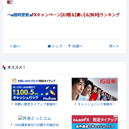
較
】
→
■随時更新■
FXキャンペーン[お得]＆[凄い]＆[有利]ランキング
前
へ
トップ
先頭へ
次
へ
オススメ！
羊飼い限定タイアップ実施中！
キャッシュバック実施中！
1000通貨単位での取引可能[PR]