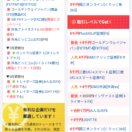
[FXTFMT4][FXTFGX]
3千円
岡三オンライン[くりっく株
ゴールデンウェイジャパン[商品
365]
CFD][商品KO]
SBI FXトレード[FX口座]
(
開設とエ
取引レベルでGet！
ントリー
)
外為ファイネスト
(
LINE登録と1千
5千円
Plus500JP証券[FX]
通貨
)
外為どっとコム[CFD]
[PR]
＋5千円
ゴールデンウェイジャ
▼7月更新分
パン[FXTFMT4][FXTFGX]
セントラル短資ＦＸ[ダイレク
4千円
GMOクリック証券[FXネ
トプラス]
オ]
外為どっとコム[らくらくFX積立]
(
開設とアンケート回答
)
5千円
三菱UFJ eスマート証券[三菱
▼6月更新分
UFJ eスマート証券FX]
トレイダーズ証券[みんなのFX]
(
1千通貨
でも)
＋4千円
GMO外貨[外貨ex]
トレイダーズ証券[LIGHT FX]
(
1
＋3000円
インヴァスト証券[ト
千通貨
でも)
ライオートFX]
有利な企画だけを
＋合計1万円
みんなのFX
厳選しています！
＋3千円
LIGHT FX
※基本的に、1万通貨のトレードまでで
4千円
岡三オンライン[くりっく365]
貰える企画を対象。それ以外は、規定