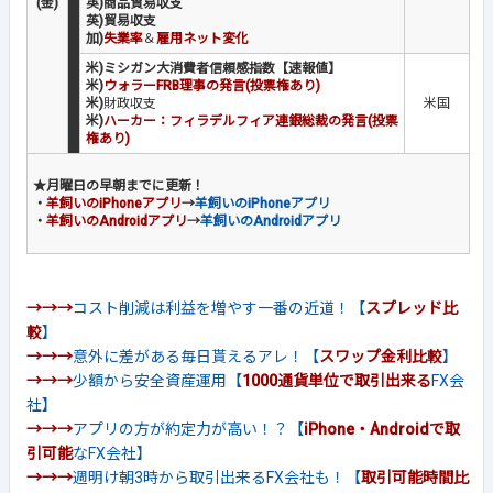
(金)
英)商品貿易収支
英)貿易収支
加)
失業率
＆
雇用ネット変化
米)ミシガン大消費者信頼感指数【速報値】
米)
ウォラーFRB理事の発言(投票権あり)
米)
財政収支
米国
米)
ハーカー：フィラデルフィア連銀総裁の発言(投票
権あり)
★月曜日の早朝までに更新！
・
羊飼いのiPhoneアプリ
→
羊飼いのiPhoneアプリ
・
羊飼いのAndroidアプリ
→
羊飼いのAndroidアプリ
→→→
コスト削減は利益を増やす一番の近道！【
スプレッド比
較
】
→→→
意外に差がある毎日貰えるアレ！【
スワップ金利比較
】
→→→
少額から安全資産運用【
1000通貨単位で取引出来る
FX会
社】
→→→
アプリの方が約定力が高い！？【
iPhone・Androidで取
引可能
なFX会社】
→→→
週明け朝3時から取引出来るFX会社も！【
取引可能時間比