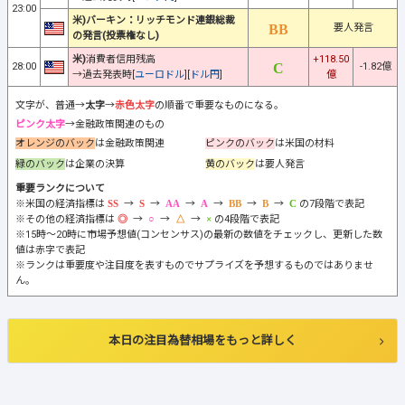
23:00
米)バーキン：リッチモンド連銀総裁
要人発言
の発言(投票権なし)
米)
消費者信用残高
+118.50
28:00
-1.82億
→過去発表時[
ユーロドル
][
ドル円
]
億
文字が、普通→
太字
→
赤色太字
の順番で重要なものになる。
ピンク太字
→金融政策関連のもの
オレンジのバック
は金融政策関連
ピンクのバック
は米国の材料
緑のバック
は企業の決算
黄のバック
は要人発言
重要ランクについて
※米国の経済指標は
→
→
→
→
→
→
の7段階で表記
※その他の経済指標は
→
→
→
の4段階で表記
※15時～20時に市場予想値(コンセンサス)の最新の数値をチェックし、更新した数
値は赤字で表記
※ランクは重要度や注目度を表すものでサプライズを予想するものではありませ
ん。
本日の注目為替相場をもっと詳しく