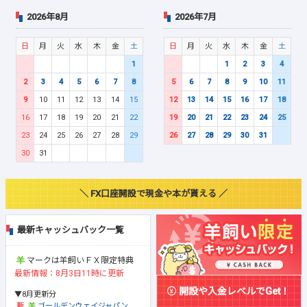
2026年8月
2026年7月
日
月
火
水
木
金
土
日
月
火
水
木
金
土
1
1
2
3
4
2
3
4
5
6
7
8
5
6
7
8
9
10
11
9
10
11
12
13
14
15
12
13
14
15
16
17
18
16
17
18
19
20
21
22
19
20
21
22
23
24
25
23
24
25
26
27
28
29
26
27
28
29
30
31
30
31
＼ FX口座開設で現金や本が貰える ／
最新キャッシュバック一覧
マークは羊飼いＦＸ限定特典
最新情報：8月3日11時に更新
開設や入金レベルでGet！
▼8月更新分
ゴールデンウェイジャパン