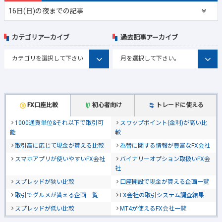
16日(日)の夜までの記事
カテゴリアーカイブ
過去記事アーカイブ
FX口座比較
初心者向け
トレードに使える
1000通貨単位&それ以下で取引可
スワップポイント(金利)が高い比
能
較
取引高に応じて現金が貰える比較
為替に関する情報が豊富なFX会社
スマホアプリが使いやすいFX会社
バイナリーオプション取扱いFX会
社
スプレッドが狭い比較
口座開設で現金が貰える企画一覧
取引でグルメが貰える企画一覧
FX会社の取引システム調査結果
スプレッドが低い比較
MT4が使えるFX会社一覧