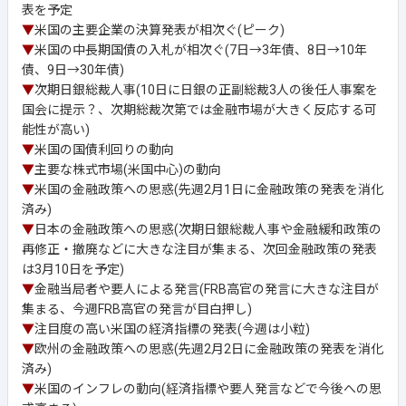
表を予定
▼
米国の主要企業の決算発表が相次ぐ(ピーク)
▼
米国の中長期国債の入札が相次ぐ(7日→3年債、8日→10年
債、9日→30年債)
▼
次期日銀総裁人事(10日に日銀の正副総裁3人の後任人事案を
国会に提示？、次期総裁次第では金融市場が大きく反応する可
能性が高い)
▼
米国の国債利回りの動向
▼
主要な株式市場(米国中心)の動向
▼
米国の金融政策への思惑(先週2月1日に金融政策の発表を消化
済み)
▼
日本の金融政策への思惑(次期日銀総裁人事や金融緩和政策の
再修正・撤廃などに大きな注目が集まる、次回金融政策の発表
は3月10日を予定)
▼
金融当局者や要人による発言(FRB高官の発言に大きな注目が
集まる、今週FRB高官の発言が目白押し)
▼
注目度の高い米国の経済指標の発表(今週は小粒)
▼
欧州の金融政策への思惑(先週2月2日に金融政策の発表を消化
済み)
▼
米国のインフレの動向(経済指標や要人発言などで今後への思