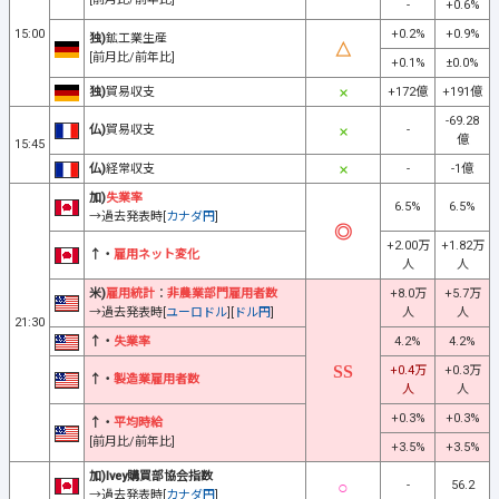
-
+0.6%
15:00
+0.2%
+0.9%
独)
鉱工業生産
[前月比/前年比]
+0.1%
±0.0%
独)
貿易収支
+172億
+191億
-69.28
仏)
貿易収支
-
億
15:45
仏)
経常収支
-
-1億
加)
失業率
6.5%
6.5%
→過去発表時[
カナダ円
]
+2.00万
+1.82万
↑・
雇用ネット変化
人
人
米)
雇用統計
：
非農業部門雇用者数
+8.0万
+5.7万
→過去発表時[
ユーロドル
][
ドル円
]
人
人
21:30
↑・
失業率
4.2%
4.2%
+0.4万
+0.3万
↑・
製造業雇用者数
人
人
+0.3%
+0.3%
↑・
平均時給
[前月比/前年比]
+3.5%
+3.5%
加)Ivey購買部協会指数
-
56.2
→過去発表時[
カナダ円
]