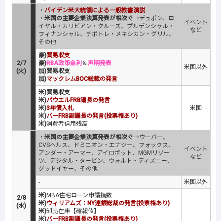
・
バイデン米大統領による一般教書演説
・
米国の主要企業決算発表が相次ぐ
→デュポン、ロ
イベント
イヤル・カリビアン・クルーズ、プルデンシャル・
など
フィナンシャル、チポトレ・メキシカン・グリル、
その他
豪)
貿易収支
2/7
豪)
RBA政策金利
＆
声明発表
米国以外
(火)
加)貿易収支
加)
マックレムBOC総裁の発言
米)貿易収支
米)
パウエルFRB議長の発言
米)
3年債入札
米国
米)
バーFRB副議長の発言(投票権あり)
米)
消費者信用残高
・
米国の主要企業決算発表が相次ぐ
→ウーバー、
CVSヘルス、ドミニオン・エナジー、フォックス、
イベント
アンダー・アーマー、アイロボット、MGMリゾー
など
ツ、デジタル・タービン、ウォルト・ディズニー、
グッドイヤー、その他
-
米国以外
米)
MBA住宅ローン申請指数
2/8
米)
ウィリアムズ：NY連銀総裁の発言(投票権あり)
(水)
米)
卸売在庫【確報値】
米)
バーFRB副議長の発言(投票権あり)