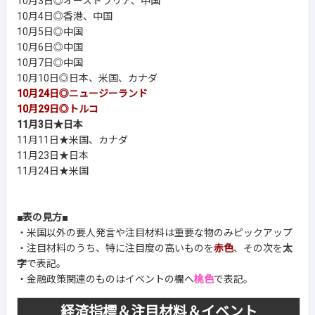
10月3日◎オーストラリア、中国
10月4日◎香港、中国
10月5日◎中国
10月6日◎中国
10月7日◎中国
10月10日◎日本、米国、カナダ
10月24日◎ニュージーランド
10月29日◎トルコ
11月3日★日本
11月11日★米国、カナダ
11月23日★日本
11月24日★米国
■表の見方■
・米国以外の要人発言や注目材料は重要な物のみピックアップ
・注目材料のうち、特に注目度の高いものを
赤色
、その次を
太
字
で表記。
・金融政策関連のものはイベントの欄へ
桃色
で表記。
経済指標＆注目材料＆イベント