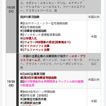
ス、チポトレ・メキシカン・グリル、カナディア
ン・ナショナル・レールウェイ、ファーストエナジ
10/25
ー、Ｆ５ネットワークス、他
(火)
独)IFO景況指数
米国以外
米)
S＆P/ケース・シラー住宅価格指数
米)
住宅価格指数
米)消費者信頼感指数
米)
リッチモンド連銀製造業指数
米国
米)
2年債入札
米)
ウォラーFRB理事の発言(投票権あり)
米)
マイクロソフト決算
米)
アルファベット決算
・
米国の主要企業の決算発表が相次ぐ
→
メタ・プラ
ットフォームズ
、ボーイング、フォード・モータ
イベント
ー、クラフト・ハインツ、ハーレーダビッドソン、
など
他
NZ)ANZ企業景況感
豪)
第3四半期消費者物価指数
米国以外
10/26
加)
BOC政策金利
＆
声明発表
＆
マックレムBOC総裁
(水)
の記者会見
米)
MBA住宅ローン申請指数
米)
卸売在庫【速報値】
米)新築住宅販売件数
米国
米)週間原油在庫