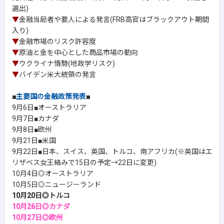
選出)
▼
金融当局者や要人による発言(FRB高官はブラックアウト期間
入り)
▼
金融市場のリスク許容度
▼
原油と金を中心とした商品市場の動向
▼
ウクライナ情勢(地政学リスク)
▼
バイデン米大統領の発言
■
主要国の金融政策発表
■
9月6日■オーストラリア
9月7日■カナダ
9月8日■欧州
9月21日■米国
9月22日■日本、スイス、英国、トルコ、南アフリカ(※英国はエ
リザベス女王絡みで15日の予定→22日に変更)
10月4日◎オーストラリア
10月5日◎ニュージーランド
10月20日◎トルコ
10月26日◎カナダ
10月27日◎欧州