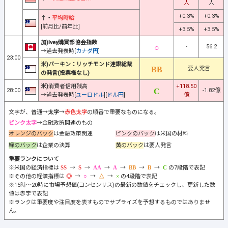
人
人
+0.3%
+0.3%
↑・
平均時給
[前月比/前年比]
+3.5%
+3.5%
加)Ivey購買部協会指数
-
56.2
→過去発表時[
カナダ円
]
23:00
米)バーキン：リッチモンド連銀総裁
要人発言
の発言(投票権なし)
米)
消費者信用残高
+118.50
28:00
-1.82億
→過去発表時[
ユーロドル
][
ドル円
]
億
文字が、普通→
太字
→
赤色太字
の順番で重要なものになる。
ピンク太字
→金融政策関連のもの
オレンジのバック
は金融政策関連
ピンクのバック
は米国の材料
緑のバック
は企業の決算
黄のバック
は要人発言
重要ランクについて
※米国の経済指標は
→
→
→
→
→
→
の7段階で表記
※その他の経済指標は
→
→
→
の4段階で表記
※15時～20時に市場予想値(コンセンサス)の最新の数値をチェックし、更新した数
値は赤字で表記
※ランクは重要度や注目度を表すものでサプライズを予想するものではありませ
ん。