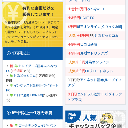
ライオートFX]
有利な企画だけを
＋合計1万円
みんなのFX
厳選しています！
＋3千円
LIGHT FX
※基本的に、1万通貨のトレードまでで
4千円
岡三オンライン[くりっく365]
貰える企画を対象。それ以外は、規定
の量のトレードをしても、スプレッド
＋8千円
[PR]
外為どっとコム
でキャッシュバックがマイナスになら
ないモノを掲載。
＋5千円
ヒロセ通商
1万円以上
＋5千円
JFX[マトリックス]
3千円
外為オンライン
トレイダーズ証券[みんなの
FX]
(
1千通貨
でも)
3千円
FXブロードネット
外為どっとコム
(1万通貨でも)
3千円分
アイネット証券[ループイフ
[PR]
ダン]
インヴァスト証券[トライオート
FX]
3千円
セントラル短資ＦＸ[ダイレク
ヒロセ通商[LION FX]
(1万通貨で
トプラス]
も)
5千円以上→1万円未満
ゴールデンウェイジャパン