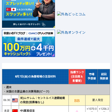
指標ランク
市場
前回
8月7日(金)の為替相場の注目材料
(注目度＆
予想値
発表値
影響度)
・
週末
・
米国の主要企業の決算発表(ピーク)
米)ムサレム：セントルイス連銀総裁
06:30
要人発言
の発言(投票権なし)
+1070.0
+1256.2
未定
中)貿易収支