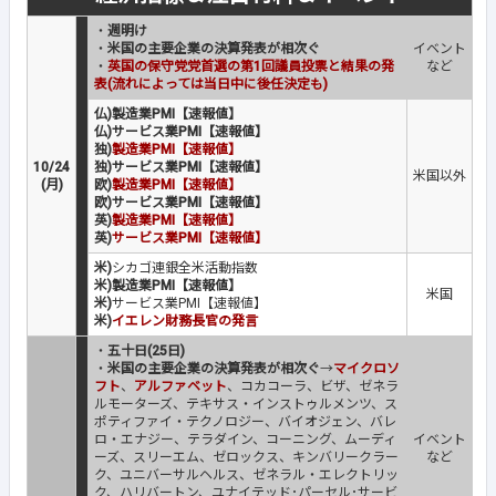
・
週明け
・
米国の主要企業の決算発表が相次ぐ
イベント
・
英国の保守党党首選の第1回議員投票と結果の発
など
表(流れによっては当日中に後任決定も)
仏)製造業PMI【速報値】
仏)サービス業PMI【速報値】
独)
製造業PMI【速報値】
10/24
独)サービス業PMI【速報値】
米国以外
(月)
欧)
製造業PMI【速報値】
欧)サービス業PMI【速報値】
英)
製造業PMI【速報値】
英)
サービス業PMI【速報値】
米)
シカゴ連銀全米活動指数
米)製造業PMI【速報値】
米国
米)
サービス業PMI【速報値】
米)
イエレン財務長官の発言
・
五十日(25日)
・
米国の主要企業の決算発表が相次ぐ
→
マイクロソ
フト
、
アルファベット
、コカコーラ、ビザ、ゼネラ
ルモーターズ、テキサス・インストゥルメンツ、ス
ポティファイ・テクノロジー、バイオジェン、バレ
ロ・エナジー、テラダイン、コーニング、ムーディ
イベント
ーズ、スリーエム、ゼロックス、キンバリークラー
など
ク、ユニバーサルヘルス、ゼネラル・エレクトリッ
ク、ハリバートン、ユナイテッド･パーセル･サービ