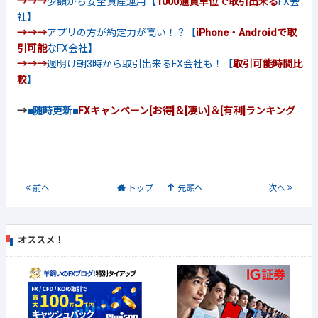
→→→
少額から安全資産運用【
1000通貨単位で取引出来る
FX会
社】
→→→
アプリの方が約定力が高い！？【
iPhone・Androidで取
引可能
なFX会社】
→→→
週明け朝3時から取引出来るFX会社も！【
取引可能時間比
較
】
→
■随時更新■
FXキャンペーン[お得]＆[凄い]＆[有利]ランキング
前
へ
トップ
先頭へ
次
へ
オススメ！