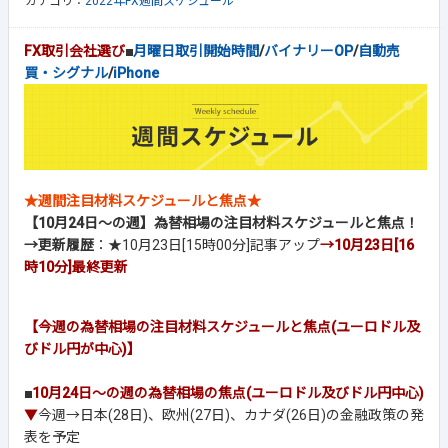
カテゴリ：
2022年FX週間スケジュール
FX取引会社選び
■
月曜日取引開始時間
/
バイナリーOP
/
自動売
買・シグナル
/
iPhone
★週間注目材料スケジュールと焦点★
【10月24日～の週】為替相場の注目材料スケジュールと焦点！
→更新履歴
：★10月23日[15時00分]記事アップ
→10月23日[16
時10分]
最終更新
【今週の為替相場の注目材料スケジュールと焦点(ユーロドル及
びドル円が中心)】
■
10月24日～の週の為替相場の焦点(ユーロドル及びドル円中心)
▼
今週→日本(28日)、欧州(27日)、カナダ(26日)の金融政策の発
表を予定