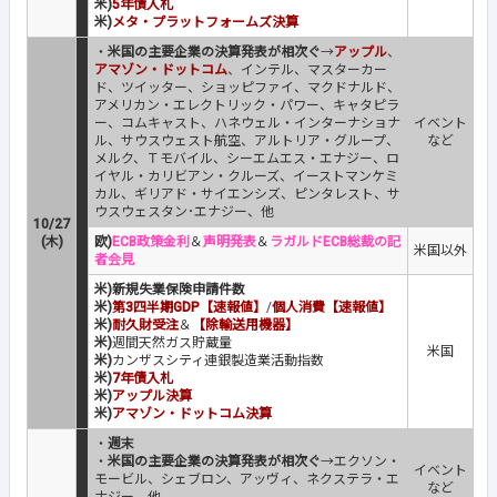
米)
5年債入札
米)
メタ・プラットフォームズ決算
・
米国の主要企業の決算発表が相次ぐ
→
アップル
、
アマゾン・ドットコム
、インテル、マスターカー
ド、ツイッター、ショッピファイ、マクドナルド、
アメリカン・エレクトリック・パワー、キャタピラ
ー、コムキャスト、ハネウェル・インターナショナ
イベント
ル、サウスウェスト航空、アルトリア・グループ、
など
メルク、Ｔモバイル、シーエムエス・エナジー、ロ
イヤル・カリビアン・クルーズ、イーストマンケミ
カル、ギリアド・サイエンシズ、ピンタレスト、サ
ウスウェスタン･エナジー、他
10/27
(木)
欧)
ECB政策金利
＆
声明発表
＆
ラガルドECB総裁の記
米国以外
者会見
米)新規失業保険申請件数
米)
第3四半期GDP【速報値】
/
個人消費【速報値】
米)
耐久財受注
＆
【除輸送用機器】
米)
週間天然ガス貯蔵量
米国
米)
カンザスシティ連銀製造業活動指数
米)
7年債入札
米)
アップル決算
米)
アマゾン・ドットコム決算
・
週末
・
米国の主要企業の決算発表が相次ぐ
→エクソン・
イベント
モービル、シェブロン、アッヴィ、ネクステラ・エ
など