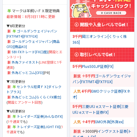
マークは羊飼いＦＸ限定特典
最新情報：8月3日11時に更新
開設や入金レベルでGet！
▼8月更新分
ゴールデンウェイジャパン
[FXTFMT4][FXTFGX]
3千円
岡三オンライン[くりっく株
ゴールデンウェイジャパン[商品
365]
CFD][商品KO]
SBI FXトレード[FX口座]
(
開設とエ
取引レベルでGet！
ントリー
)
外為ファイネスト
(
LINE登録と1千
5千円
Plus500JP証券[FX]
通貨
)
外為どっとコム[CFD]
[PR]
＋5千円
ゴールデンウェイジャ
▼7月更新分
パン[FXTFMT4][FXTFGX]
セントラル短資ＦＸ[ダイレク
4千円
GMOクリック証券[FXネ
トプラス]
オ]
外為どっとコム[らくらくFX積立]
(
開設とアンケート回答
)
5千円
三菱UFJ eスマート証券[三菱
▼6月更新分
UFJ eスマート証券FX]
トレイダーズ証券[みんなのFX]
(
1千通貨
でも)
＋4千円
GMO外貨[外貨ex]
トレイダーズ証券[LIGHT FX]
(
1
＋3000円
インヴァスト証券[ト
千通貨
でも)