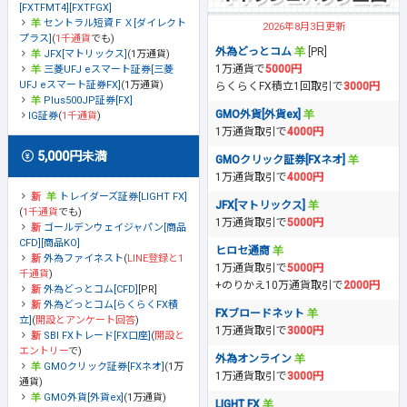
[FXTFMT4][FXTFGX]
セントラル短資ＦＸ[ダイレクト
2026年8月3日更新
プラス]
(
1千通貨
でも)
外為どっとコム
[PR]
JFX[マトリックス]
(1万通貨)
1万通貨で
5000円
三菱UFJ eスマート証券[三菱
UFJ eスマート証券FX]
(1万通貨)
らくらくFX積立1回取引で
3000円
Plus500JP証券[FX]
GMO外貨[外貨ex]
IG証券
(
1千通貨
)
1万通貨取引で
4000円
5,000円未満
GMOクリック証券[FXネオ]
1万通貨取引で
4000円
トレイダーズ証券[LIGHT FX]
JFX[マトリックス]
(
1千通貨
でも)
1万通貨取引で
5000円
ゴールデンウェイジャパン[商品
CFD][商品KO]
ヒロセ通商
外為ファイネスト
(
LINE登録と1
1万通貨取引で
5000円
千通貨
)
+のりかえ10万通貨取引で
2000円
外為どっとコム[CFD]
[PR]
外為どっとコム[らくらくFX積
FXブロードネット
立]
(
開設とアンケート回答
)
1万通貨取引で
3000円
SBI FXトレード[FX口座]
(
開設と
エントリー
で)
外為オンライン
GMOクリック証券[FXネオ]
(1万
1万通貨取引で
3000円
通貨)
GMO外貨[外貨ex]
(1万通貨)
LIGHT FX