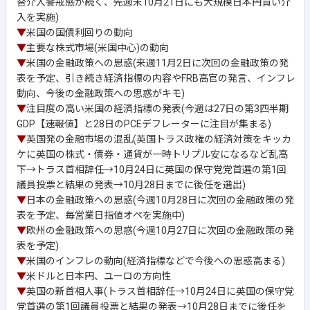
替介入警戒感が続く、先週末10月21日にも大規模日本円買い介
入を実施)
▼
米国の国債利回りの動向
▼
主要な株式市場(米国中心)の動向
▼
米国の金融政策への思惑(来週11月2日に次回の金融政策の発
表を予定、引き続き経済指標の内容やFRB高官の発言、インフレ
動向、今後の金融政策への思惑がキモ)
▼
注目度の高い米国の経済指標の発表(今週は27日の第3四半期
GDP【速報値】と28日のPCEデフレーターに注目が集まる)
▼
英国発の金融市場の混乱(英国トラス政権の経済対策をキッカ
ケに英国の株式・債券・通貨が一時トリプル安になるなど乱高
下→トラス首相辞任→10月24日に英国の保守党党首選の第1回
議員投票と結果の発表→10月28日までに後任を選出)
▼
日本の金融政策への思惑(今週10月28日に次回の金融政策の発
表を予定、毎営業日指値オペを実施中)
▼
欧州の金融政策への思惑(今週10月27日に次回の金融政策の発
表を予定)
▼
米国のインフレの動向(経済指標などで今後への思惑高まる)
▼
米ドルと日本円、ユーロの方向性
▼
英国の新首相人事(トラス首相辞任→10月24日に英国の保守党
党首選の第1回議員投票と結果の発表→10月28日までに後任を