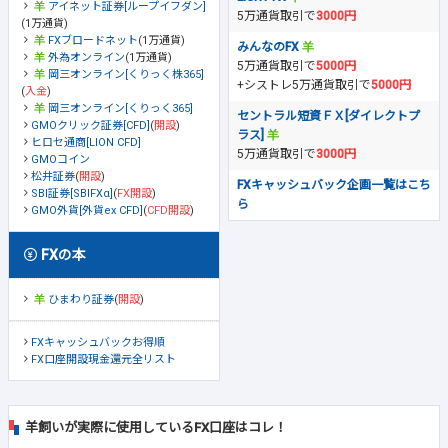
アイネット証券[ループイフダン]
5万通貨取引で
3000円
(1万通貨)
FXブロードネット
(1万通貨)
みんなのFX
外為オンライン
(1万通貨)
5万通貨取引で
5000円
岡三オンライン[くりっく株365]
+シストレ5万通貨取引で
5000円
(
入金
)
岡三オンライン[くりっく365]
セントラル短資ＦＸ[ダイレクトプ
GMOクリック証券[CFD]
(
開設
)
ラス]
ヒロセ通商[LION CFD]
5万通貨取引で
3000円
GMOコイン
松井証券
(
開設
)
FXキャッシュバック企画一覧はこち
SBI証券[SBIFXα]
(
FX開設
)
ら
GMO外貨[外貨ex CFD]
(
CFD開設
)
FXの本
ひまわり証券
(
開設
)
FXキャッシュバックお得順
FX口座開設現金還元全リスト
羊飼いが実際に使用しているFX口座はコレ！