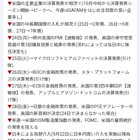
▼
米国の主要企業の決算発表が相次ぐ(10月中旬から決算発表シ
ーズン開始→ピークへ、今週はGAFAMをはじめ注目度の高い企
業多し)
▼
米国の中長期国債の入札が相次ぐ(25日→2年債、26日→5年
債、27日→7年債)
▼
24日(月)→欧州各国のPMI【速報値】の発表、英国の保守党党
首選の第1回議員投票と結果の発表(流れによっては当日中に後
任決定も)
▼
25日(火)→マイクロソフトとアルファベットの決算発表(引け
後)
▼
26日(水)→BOCの金融政策の発表、メタ・プラットフォーム
ズの決算発表(引け後)
▼
27日(木)→ECBの金融政策の発表、米国の第3四半期GDP【速
報値】の発表、アップルとアマゾン･ドットコムの決算発表(引
け後)
▼
28日(金)→日銀の金融政策の発表、米国のPCEデフレーターの
発表、英国の新首相が決定(24日で決まらなかった場合)
▼
来週→米国のISM製造業指数の発表、FOMC、米国の雇用統計
の発表を控える
▼
日本による為替介入(9月22日に日本円買い介入を実施以降為