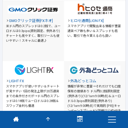
GMOクリック証券[FXネオ]
ヒロセ通商[LION FX]
米ドル円のスプレッドは0.2銭で、ユー
スマホアプリで閲覧出来る情報が豊富
ロドルは0.3pips(原則固定、例外あり)
通貨ペア数も多い＆スプレッドも低
チャートも見やすく、取引ツールも使
い、取引で色々貰えるのも良い
いやすい！スキャルに最適♪
LIGHT FX
外為どっとコム
スマホアプリが使いやすい＆チャート
情報が非常に豊富→それだけでも口座
が見やすい
1回の発注上限が20万通貨
保有の価値あり
ドル円0.2銭原則固定
までの条件付きだが→ドル円のスプレ
(例外あり)(12/1am9:00時点)＆ユーロ
ッドは0.18銭でユーロドルは0.28銭＆
ドル0.3pips原則固定(例外あり)
スワップ金利も優遇
(12/1am9:00時点)で実用的 [PR](キャ
ンペーンスプレッド)(詳細は公式HPを
ご確認ください)