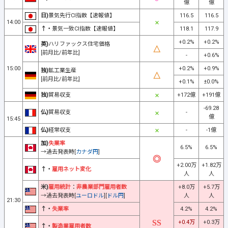
億
億
日)
景気先行CI指数【速報値】
116.5
116.5
14:00
↑・
景気一致CI指数【速報値】
118.1
117.9
+0.2%
+0.2%
英)
ハリファックス住宅価格
[前月比/前年比]
-
+0.6%
15:00
+0.2%
+0.9%
独)
鉱工業生産
[前月比/前年比]
+0.1%
±0.0%
独)
貿易収支
+172億
+191億
-69.28
仏)
貿易収支
-
億
15:45
仏)
経常収支
-
-1億
加)
失業率
6.5%
6.5%
→過去発表時[
カナダ円
]
+2.00万
+1.82万
↑・
雇用ネット変化
人
人
米)
雇用統計
：
非農業部門雇用者数
+8.0万
+5.7万
→過去発表時[
ユーロドル
][
ドル円
]
人
人
21:30
↑・
失業率
4.2%
4.2%
+0.4万
+0.3万
↑・
製造業雇用者数