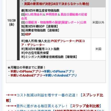
ナジー、他
・
英国の新首相が決定(24日で決まらなかった場合)
豪)第3四半期生産者物価指数
日)
BOJ政策金利
＆
声明発表
＆
黒田日銀総裁の記者
会見
10/28
日)
日銀経済・物価情勢の展望(展望レポート)公表
米国以外
(金)
独)第3四半期GDP【速報値】
独)消費者物価指数【速報値】
加)
GDP
米)個人所得
/
個人支出
/
PCEデフレーター
/
PCEコ
ア・デフレーター
米)第3四半期雇用コスト指数
米国
米)中古住宅販売保留
米)ミシガン大消費者信頼感指数【確報値】
★月曜日の早朝までに更新！
・
羊飼いのiPhoneアプリ
→
羊飼いのiPhoneアプリ
・
羊飼いのAndroidアプリ
→
羊飼いのAndroidアプリ
→→→
コスト削減は利益を増やす一番の近道！【
スプレッド比
較
】
→→→
意外に差がある毎日貰えるアレ！【
スワップ金利比較
】