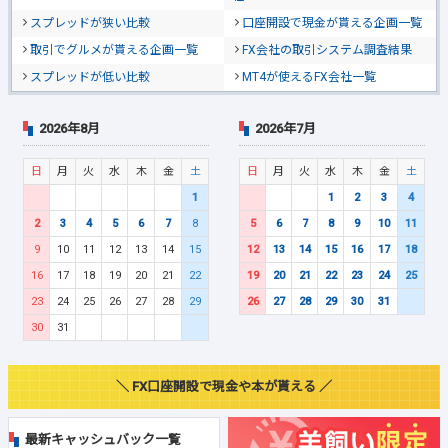
スプレッドが狭い比較
口座開設で現金が貰える企画一覧
取引でグルメが貰える企画一覧
FX会社の取引システム調査結果
スプレッドが低い比較
MT4が使えるFX会社一覧
2026年8月
2026年7月
日
月
火
水
木
金
土
日
月
火
水
木
金
土
1
1
2
3
4
2
3
4
5
6
7
8
5
6
7
8
9
10
11
9
10
11
12
13
14
15
12
13
14
15
16
17
18
16
17
18
19
20
21
22
19
20
21
22
23
24
25
23
24
25
26
27
28
29
26
27
28
29
30
31
30
31
＼ FX口座開設で現金や本が貰える ／
最新キャッシュバック一覧