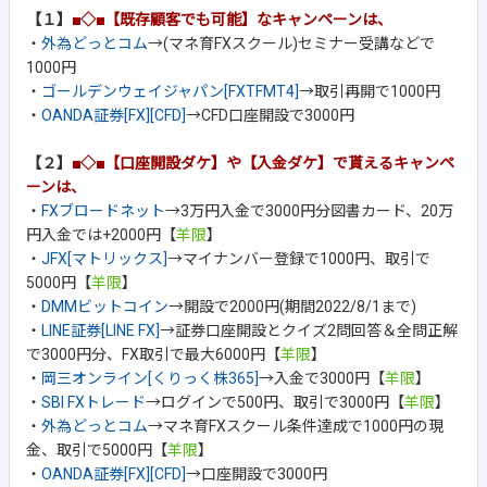
【１】
■◇■【既存顧客でも可能】なキャンペーンは、
・
外為どっとコム
→(マネ育FXスクール)セミナー受講などで
1000円
・
ゴールデンウェイジャパン[FXTFMT4]
→取引再開で1000円
・
OANDA証券[FX][CFD]
→CFD口座開設で3000円
【２】
■◇■【口座開設ダケ】や【入金ダケ】で貰えるキャンペ
ーンは、
・
FXブロードネット
→3万円入金で3000円分図書カード、20万
円入金では+2000円【
羊限
】
・
JFX[マトリックス]
→マイナンバー登録で1000円、取引で
5000円【
羊限
】
・
DMMビットコイン
→開設で2000円(期間2022/8/1まで)
・
LINE証券[LINE FX]
→証券口座開設とクイズ2問回答＆全問正解
で3000円分、FX取引で最大6000円【
羊限
】
・
岡三オンライン[くりっく株365]
→入金で3000円【
羊限
】
・
SBI FXトレード
→ログインで500円、取引で3000円【
羊限
】
・
外為どっとコム
→マネ育FXスクール条件達成で1000円の現
金、取引で5000円【
羊限
】
・
OANDA証券[FX][CFD]
→口座開設で3000円