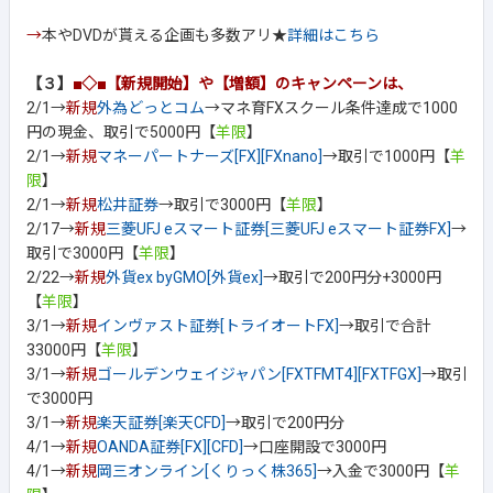
→
本やDVDが貰える企画も多数アリ★
詳細はこちら
【３】
■◇■【新規開始】や【増額】のキャンペーンは、
2/1→
新規
外為どっとコム
→マネ育FXスクール条件達成で1000
円の現金、取引で5000円【
羊限
】
2/1→
新規
マネーパートナーズ[FX][FXnano]
→取引で1000円【
羊
限
】
2/1→
新規
松井証券
→取引で3000円【
羊限
】
2/17→
新規
三菱UFJ eスマート証券[三菱UFJ eスマート証券FX]
→
取引で3000円【
羊限
】
2/22→
新規
外貨ex byGMO[外貨ex]
→取引で200円分+3000円
【
羊限
】
3/1→
新規
インヴァスト証券[トライオートFX]
→取引で合計
33000円【
羊限
】
3/1→
新規
ゴールデンウェイジャパン[FXTFMT4][FXTFGX]
→取引
で3000円
3/1→
新規
楽天証券[楽天CFD]
→取引で200円分
4/1→
新規
OANDA証券[FX][CFD]
→口座開設で3000円
4/1→
新規
岡三オンライン[くりっく株365]
→入金で3000円【
羊