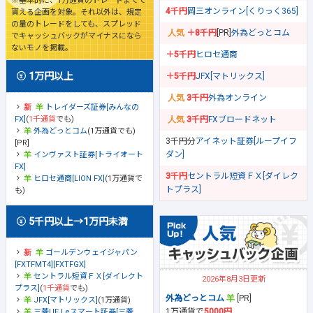
※基本的に、1万通貨のトレードまでで
4千円
岡三オンライン[くりっく365]
貰える企画を対象。それ以外は、規定
の量のトレードをしても、スプレッド
＋8千円
[PR]
外為どっとコム
でキャッシュバックがマイナスになら
ないモノを掲載。
＋5千円
ヒロセ通商
1万円以上
＋5千円
JFX[マトリックス]
3千円
外為オンライン
トレイダーズ証券[みんなの
FX]
(
1千通貨
でも)
3千円
FXブロードネット
外為どっとコム
(1万通貨でも)
3千円分
アイネット証券[ループイフ
[PR]
ダン]
インヴァスト証券[トライオート
FX]
3千円
セントラル短資ＦＸ[ダイレク
ヒロセ通商[LION FX]
(1万通貨で
トプラス]
も)
5千円以上→1万円未満
ゴールデンウェイジャパン
[FXTFMT4][FXTFGX]
セントラル短資ＦＸ[ダイレクト
2026年8月3日更新
プラス]
(
1千通貨
でも)
外為どっとコム
[PR]
JFX[マトリックス]
(1万通貨)
1万通貨で
5000円
三菱UFJ eスマート証券[三菱