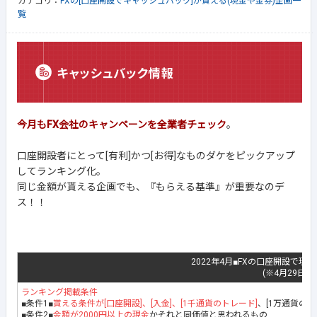
カテゴリ：
FXの[口座開設でキャッシュバック]が貰える(現金や金券)企画一
覧
今月もFX会社のキャンペーンを全業者チェック
。
口座開設者にとって[有利]かつ[お得]なものダケをピックアップ
してランキング化。
同じ金額が貰える企画でも、『もらえる基準』が重要なのデ
ス！！
2022年4月■FXの口座開設で現
(※4月29日最
ランキング掲載条件
■条件1■
貰える条件が[口座開設]、[入金]、[1千通貨のトレード]
、[1万通貨の
■条件2■
金額が2000円以上の現金
かそれと同価値と思われるもの