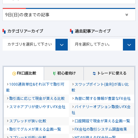
9日(日)の夜までの記事
カテゴリアーカイブ
過去記事アーカイブ
FX口座比較
初心者向け
トレードに使える
1000通貨単位&それ以下で取引可
スワップポイント(金利)が高い比
能
較
取引高に応じて現金が貰える比較
為替に関する情報が豊富なFX会社
スマホアプリが使いやすいFX会社
バイナリーオプション取扱いFX会
社
スプレッドが狭い比較
口座開設で現金が貰える企画一覧
取引でグルメが貰える企画一覧
FX会社の取引システム調査結果
スプレッドが低い比較
MT4が使えるFX会社一覧