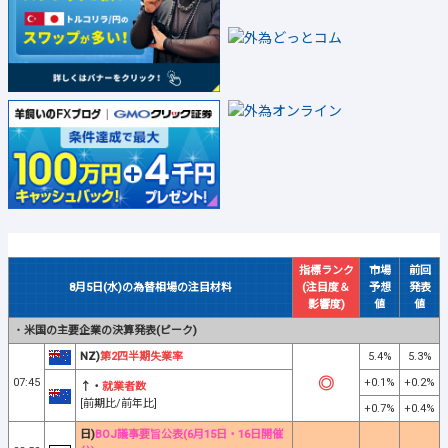
指標ランク
市場
前回
8月5日(水)の為替相場の注目材料
(注目度＆
予想
発表
影響度)
値
値
・
米国の主要企業の決算発表(ピーク)
NZ)
第2四半期失業率
5.4%
5.3%
07:45
+0.1%
+0.2%
↑・
就業者数
[前期比/前年比]
+0.7%
+0.4%
日)
BOJ議事要旨公表(6月15日・16日開催