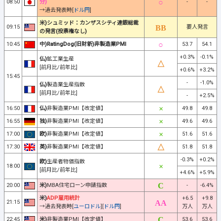
08:50
分)
-
-
→過去発表時[
ドル円
]
米)シュミッド：カンザスシティ連銀総裁
09:15
要人発言
の発言(投票権なし)
10:45
中)RatingDog(旧財新)非製造業PMI
53.7
54.1
+0.3%
-0.1%
仏)
鉱工業生産
[前月比/前年比]
+0.6%
+3.2%
15:45
-
-1.0%
仏)
製造業生産指数
[前月比/前年比]
-
+2.5%
16:50
仏)
非製造業PMI【改定値】
49.8
49.8
16:55
独)
非製造業PMI【改定値】
49.6
49.6
17:00
欧)
非製造業PMI【改定値】
51.6
51.6
17:30
英)
非製造業PMI【改定値】
51.8
51.8
-0.3%
+0.2%
欧)
生産者物価指数
18:00
[前月比/前年比]
+4.6%
+5.9%
20:00
米)
MBA住宅ローン申請指数
-
-6.4%
米)
ADP雇用統計
+6.5
+9.8
21:15
→過去発表時[
ユーロドル
][
ドル円
]
万人
万人
22:45
米)
非製造業PMI【改定値】
53.6
53.6