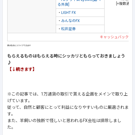
[+複数通貨
る外貨]
・
LIGHT FX
・
みんなのFX
・
松井証券
キャッシュバック企
もらえるものはもらえる時にシッカリともらっておきましょう
♪
【↓続きます】
※この記事では、1万通貨の取引で貰える企画をメインで取り上
げています。
従って、自然と顧客にとって利益になりやすいものに厳選されま
す。
また、羊飼いの独断で怪しいと思われるFX会社は排除しまし
た。