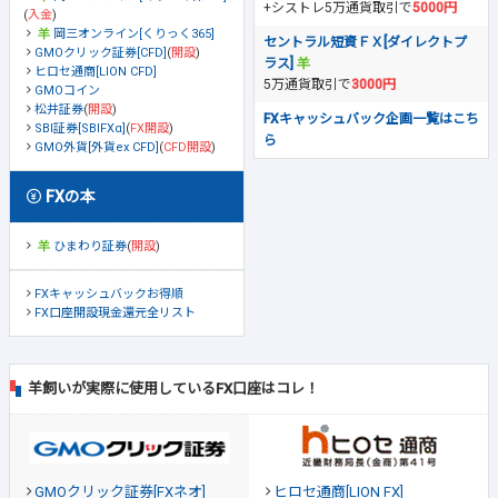
+シストレ5万通貨取引で
5000円
(
入金
)
岡三オンライン[くりっく365]
セントラル短資ＦＸ[ダイレクトプ
GMOクリック証券[CFD]
(
開設
)
ラス]
ヒロセ通商[LION CFD]
5万通貨取引で
3000円
GMOコイン
松井証券
(
開設
)
FXキャッシュバック企画一覧はこち
SBI証券[SBIFXα]
(
FX開設
)
ら
GMO外貨[外貨ex CFD]
(
CFD開設
)
FXの本
ひまわり証券
(
開設
)
FXキャッシュバックお得順
FX口座開設現金還元全リスト
羊飼いが実際に使用しているFX口座はコレ！
GMOクリック証券[FXネオ]
ヒロセ通商[LION FX]