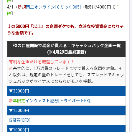
限
】
4/1→
新規
岡三オンライン[くりっく365]
→取引で4000円【
羊
限
】
↓の5000円『以上』の企画ダケでも、立派な投資資金になりそ
うな金額です。
FXの口座開設で現金が貰える！キャッシュバック企画一覧
(※4月29日最終更新)
有利な企画だけを厳選しています！
※
基本的に、1万通貨のトレードまでで貰える企画を対象。そ
れ以外は、規定の量のトレードをしても、スプレッドでキャッ
シュバックがマイナスにならないモノを掲載。
▼33000円
新
羊限定
インヴァスト証券[トライオートFX]
▼15000円
IG証券[CFD]
▼10000円