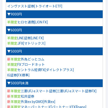
インヴァスト証券[トライオートETF]
▼9000円
羊限定
ヒロセ通商[LION FX]
▼6000円
羊限定
LINE証券[LINE FX]
羊限定
JFX[マトリックス]
▼5000円
新
羊限定
外為どっとコム
羊限定
FXブロードネット
羊限定
セントラル短資FX[ダイレクトプラス]
IG証券[FX標準]
▼5000円未満
新
羊限定
三菱UFJ eスマート証券[三菱UFJ eスマート証券FX]
新
羊限定
松井証券
新
羊限定
外貨ex byGMO[外貨ex]
新
羊限定
マネーパートナーズ[パートナーズFX][nano]