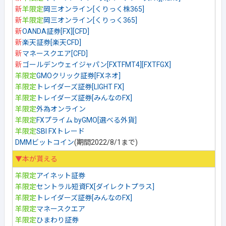
新
羊限定
岡三オンライン[くりっく株365]
新
羊限定
岡三オンライン[くりっく365]
新
OANDA証券[FX][CFD]
新
楽天証券[楽天CFD]
新
マネースクエア[CFD]
新
ゴールデンウェイジャパン[FXTFMT4][FXTFGX]
羊限定
GMOクリック証券[FXネオ]
羊限定
トレイダーズ証券[LIGHT FX]
羊限定
トレイダーズ証券[みんなのFX]
羊限定
外為オンライン
羊限定
FXプライム byGMO[選べる外貨]
羊限定
SBI FXトレード
DMMビットコイン
(期間2022/8/1まで)
▼本が貰える
羊限定
アイネット証券
羊限定
セントラル短資FX[ダイレクトプラス]
羊限定
トレイダーズ証券[みんなのFX]
羊限定
マネースクエア
羊限定
ひまわり証券