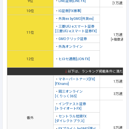
9位
・
LINE証券[LINE FX]
[1万通貨取
10位
・
IG証券[FX標準]
・
外貨ex byGMO[外貨ex]
・
三菱UFJ eスマート証券
[三菱UFJ eスマート証券FX]
11位
1万通貨
・
GMOクリック証券
[+複数通貨
・
外為オンライン
12位
・
ヒロセ通商[LION FX]
↓
以下は、ランキング掲載条件に満たな
・
マネーパートナーズ[FX]
1万通貨
[FXnano]
・
岡三オンライン
3万通貨
[くりっく365]
・
インヴァスト証券
[トライオートFX]
・
セントラル短資FX
番外
[ダイレクトプラス]
5万通貨
・
FXプライム byGMO[選べ