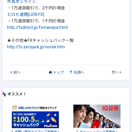
外為オンライン
・1万通貨取引で、2千円の現金
ヒロセ通商[LION FX]
・1万通貨取引で、1千円の現金
http://fxdirect.jp/fxmanepa.html
★その他★FXキャッシュバック一覧
http://fx.zerojack.jp/norisk.htm
前
へ
トップ
先頭へ
次
へ
オススメ！
羊飼い限定タイアップ実施中！
キャッシュバック実施中！