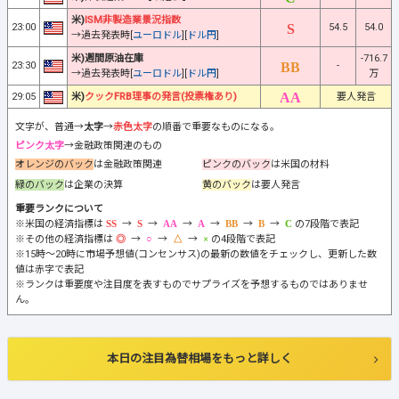
米)
ISM非製造業景況指数
23:00
54.5
54.0
→過去発表時[
ユーロドル
][
ドル円
]
米)週間原油在庫
-716.7
23:30
-
→過去発表時[
ユーロドル
][
ドル円
]
万
29:05
米)
クックFRB理事の発言(投票権あり)
要人発言
文字が、普通→
太字
→
赤色太字
の順番で重要なものになる。
ピンク太字
→金融政策関連のもの
オレンジのバック
は金融政策関連
ピンクのバック
は米国の材料
緑のバック
は企業の決算
黄のバック
は要人発言
重要ランクについて
※米国の経済指標は
→
→
→
→
→
→
の7段階で表記
※その他の経済指標は
→
→
→
の4段階で表記
※15時～20時に市場予想値(コンセンサス)の最新の数値をチェックし、更新した数
値は赤字で表記
※ランクは重要度や注目度を表すものでサプライズを予想するものではありませ
ん。
本日の注目為替相場をもっと詳しく