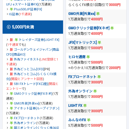
UFJ eスマート証券FX]
(1万通貨)
らくらくFX積立1回取引で
3000円
Plus500JP証券[FX]
GMO外貨[外貨ex]
IG証券
(
1千通貨
)
1万通貨取引で
4000円
5,000円未満
GMOクリック証券[FXネオ]
1万通貨取引で
4000円
トレイダーズ証券[LIGHT FX]
JFX[マトリックス]
(
1千通貨
でも)
1万通貨取引で
5000円
ゴールデンウェイジャパン[商品
CFD][商品KO]
ヒロセ通商
外為ファイネスト
(
LINE登録と1
1万通貨取引で
5000円
千通貨
)
+のりかえ10万通貨取引で
2000円
外為どっとコム[CFD]
[PR]
外為どっとコム[らくらくFX積
FXブロードネット
立]
(
開設とアンケート回答
)
1万通貨取引で
3000円
SBI FXトレード[FX口座]
(
開設と
エントリー
で)
外為オンライン
GMOクリック証券[FXネオ]
(1万
1万通貨取引で
3000円
通貨)
GMO外貨[外貨ex]
(1万通貨)
LIGHT FX
アイネット証券[ループイフダン]
5万通貨取引で
3000円
(1万通貨)
FXブロードネット
(1万通貨)
みんなのFX
外為オンライン
(1万通貨)
5万通貨取引で
5000円
岡三オンライン[くりっく株365]