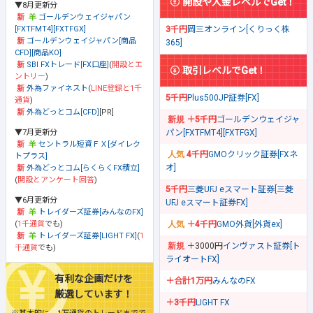
開設や入金レベルでGet！
▼8月更新分
ゴールデンウェイジャパン
[FXTFMT4][FXTFGX]
3千円
岡三オンライン[くりっく株
ゴールデンウェイジャパン[商品
365]
CFD][商品KO]
SBI FXトレード[FX口座]
(
開設とエ
取引レベルでGet！
ントリー
)
外為ファイネスト
(
LINE登録と1千
5千円
Plus500JP証券[FX]
通貨
)
外為どっとコム[CFD]
[PR]
＋5千円
ゴールデンウェイジャ
▼7月更新分
パン[FXTFMT4][FXTFGX]
セントラル短資ＦＸ[ダイレク
4千円
GMOクリック証券[FXネ
トプラス]
オ]
外為どっとコム[らくらくFX積立]
(
開設とアンケート回答
)
5千円
三菱UFJ eスマート証券[三菱
▼6月更新分
UFJ eスマート証券FX]
トレイダーズ証券[みんなのFX]
(
1千通貨
でも)
＋4千円
GMO外貨[外貨ex]
トレイダーズ証券[LIGHT FX]
(
1
＋3000円
インヴァスト証券[ト
千通貨
でも)
ライオートFX]
有利な企画だけを
＋合計1万円
みんなのFX
厳選しています！
＋3千円
LIGHT FX