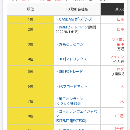
順位
FX取引会社名
貰える地
1位
・
OANDA証券[FX][CFD]
口座開
・
DMMビットコイン
(期間
2位
口座開
2022/8/1まで)
マネ育スク
3位
・
外為どっとコム
条件達
+1万通貨
マイナンバ
4位
・
JFX[マトリックス]
+1万通貨
ログイ
5位
・
SBI FXトレード
[+複数通貨
6位
・
FXブロードネット
入金
・
岡三オンライン
7位
入金
[くりっく株365]
・
ゴールデンウェイジャパ
8位
ン
1千通貨
[FXTFMT4][FXTFGX]
1千通貨