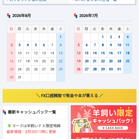
2026年8月
2026年7月
日
月
火
水
木
金
土
日
月
火
水
木
金
土
1
1
2
3
4
2
3
4
5
6
7
8
5
6
7
8
9
10
11
9
10
11
12
13
14
15
12
13
14
15
16
17
18
16
17
18
19
20
21
22
19
20
21
22
23
24
25
23
24
25
26
27
28
29
26
27
28
29
30
31
30
31
＼ FX口座開設で現金や本が貰える ／
最新キャッシュバック一覧
マークは羊飼いＦＸ限定特典
最新情報：8月3日11時に更新