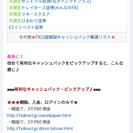
羊限定
セントラル短資FX[ダイレクトプラス]
羊限定
トレイダーズ証券[みんなのFX]
羊限定
マネースクエア
羊限定
ひまわり証券
EZインベスト証券
その他
★
FX口座開設キャッシュバック厳選リスト
★
最後に
！
改めて有利なキャッシュバックをピックアップすると、こんな
感じ♪
■■■
有利なキャッシュバック・ピックアップ♪
■■■
★★★
開設、入金、ログインのみで★
・開設で、3千円の現金
http://fxdirect.jp/oandajapan.html
・開設で、2千円の現金
http://fxdirect.jp/dmm-bitcoin.html