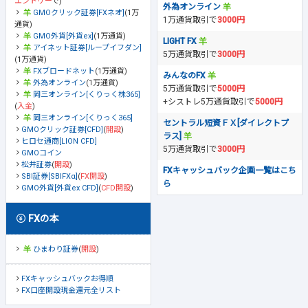
エントリー
で)
外為オンライン
GMOクリック証券[FXネオ]
(1万
1万通貨取引で
3000円
通貨)
GMO外貨[外貨ex]
(1万通貨)
LIGHT FX
アイネット証券[ループイフダン]
5万通貨取引で
3000円
(1万通貨)
FXブロードネット
(1万通貨)
みんなのFX
外為オンライン
(1万通貨)
5万通貨取引で
5000円
岡三オンライン[くりっく株365]
+シストレ5万通貨取引で
5000円
(
入金
)
岡三オンライン[くりっく365]
セントラル短資ＦＸ[ダイレクトプ
GMOクリック証券[CFD]
(
開設
)
ラス]
ヒロセ通商[LION CFD]
5万通貨取引で
3000円
GMOコイン
松井証券
(
開設
)
FXキャッシュバック企画一覧はこち
SBI証券[SBIFXα]
(
FX開設
)
ら
GMO外貨[外貨ex CFD]
(
CFD開設
)
FXの本
ひまわり証券
(
開設
)
FXキャッシュバックお得順
FX口座開設現金還元全リスト