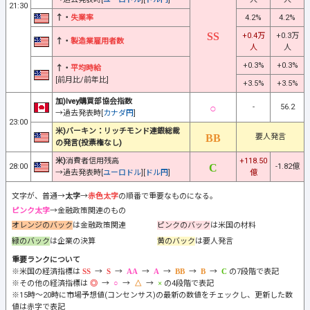
21:30
↑・
失業率
4.2%
4.2%
+0.4万
+0.3万
↑・
製造業雇用者数
人
人
+0.3%
+0.3%
↑・
平均時給
[前月比/前年比]
+3.5%
+3.5%
加)Ivey購買部協会指数
-
56.2
→過去発表時[
カナダ円
]
23:00
米)バーキン：リッチモンド連銀総裁
要人発言
の発言(投票権なし)
米)
消費者信用残高
+118.50
28:00
-1.82億
→過去発表時[
ユーロドル
][
ドル円
]
億
文字が、普通→
太字
→
赤色太字
の順番で重要なものになる。
ピンク太字
→金融政策関連のもの
オレンジのバック
は金融政策関連
ピンクのバック
は米国の材料
緑のバック
は企業の決算
黄のバック
は要人発言
重要ランクについて
※米国の経済指標は
→
→
→
→
→
→
の7段階で表記
※その他の経済指標は
→
→
→
の4段階で表記
※15時～20時に市場予想値(コンセンサス)の最新の数値をチェックし、更新した数
値は赤字で表記