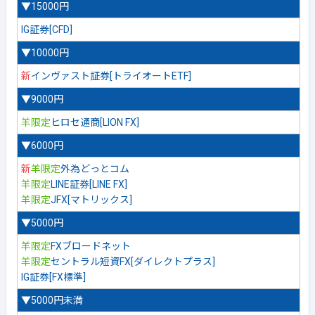
▼15000円
IG証券[CFD]
▼10000円
新
インヴァスト証券[トライオートETF]
▼9000円
羊限定
ヒロセ通商[LION FX]
▼6000円
新
羊限定
外為どっとコム
羊限定
LINE証券[LINE FX]
羊限定
JFX[マトリックス]
▼5000円
羊限定
FXブロードネット
羊限定
セントラル短資FX[ダイレクトプラス]
IG証券[FX標準]
▼5000円未満