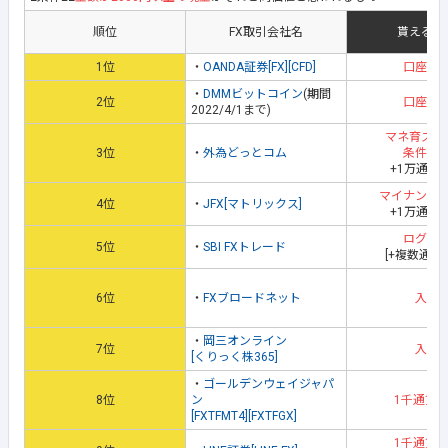
順位
FX取引会社名
貰える地
1位
・
OANDA証券[FX][CFD]
口座開
・
DMMビットコイン
(期間
2位
口座開
2022/4/1まで)
マネ育スク
3位
・
外為どっとコム
条件達
+1万通貨
マイナンバ
4位
・
JFX[マトリックス]
+1万通貨
ログイ
5位
・
SBI FXトレード
[+複数通貨
6位
・
FXブロードネット
入金
・
岡三オンライン
7位
入金
[くりっく株365]
・
ゴールデンウェイジャパ
8位
ン
1千通貨
[FXTFMT4][FXTFGX]
1千通貨