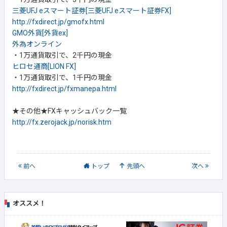
三菱UFJ eスマート証券[三菱UFJ eスマート証券FX]
http://fxdirect.jp/gmofx.html
GMO外貨[外貨ex]
外為オンライン
・1万通貨取引で、2千円の現金
ヒロセ通商[LION FX]
・1万通貨取引で、1千円の現金
http://fxdirect.jp/fxmanepa.html
★その他★FXキャッシュバック一覧
http://fx.zerojack.jp/norisk.htm
前
へ
トップ
先頭へ
次
へ
オススメ！