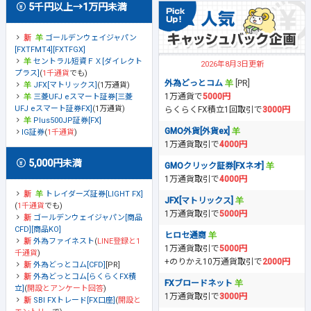
5千円以上→1万円未満
ゴールデンウェイジャパン
[FXTFMT4][FXTFGX]
セントラル短資ＦＸ[ダイレクト
2026年8月3日更新
プラス]
(
1千通貨
でも)
外為どっとコム
[PR]
JFX[マトリックス]
(1万通貨)
1万通貨で
5000円
三菱UFJ eスマート証券[三菱
UFJ eスマート証券FX]
(1万通貨)
らくらくFX積立1回取引で
3000円
Plus500JP証券[FX]
GMO外貨[外貨ex]
IG証券
(
1千通貨
)
1万通貨取引で
4000円
5,000円未満
GMOクリック証券[FXネオ]
1万通貨取引で
4000円
トレイダーズ証券[LIGHT FX]
JFX[マトリックス]
(
1千通貨
でも)
1万通貨取引で
5000円
ゴールデンウェイジャパン[商品
CFD][商品KO]
ヒロセ通商
外為ファイネスト
(
LINE登録と1
1万通貨取引で
5000円
千通貨
)
+のりかえ10万通貨取引で
2000円
外為どっとコム[CFD]
[PR]
外為どっとコム[らくらくFX積
FXブロードネット
立]
(
開設とアンケート回答
)
1万通貨取引で
3000円
SBI FXトレード[FX口座]
(
開設と