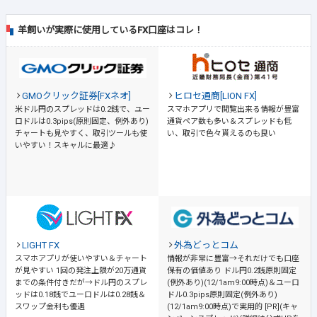
羊飼いが実際に使用しているFX口座はコレ！
GMOクリック証券[FXネオ]
ヒロセ通商[LION FX]
米ドル円のスプレッドは0.2銭で、ユー
スマホアプリで閲覧出来る情報が豊富
ロドルは0.3pips(原則固定、例外あり)
通貨ペア数も多い＆スプレッドも低
チャートも見やすく、取引ツールも使
い、取引で色々貰えるのも良い
いやすい！スキャルに最適♪
LIGHT FX
外為どっとコム
スマホアプリが使いやすい＆チャート
情報が非常に豊富→それだけでも口座
が見やすい
1回の発注上限が20万通貨
保有の価値あり
ドル円0.2銭原則固定
までの条件付きだが→ドル円のスプレ
(例外あり)(12/1am9:00時点)＆ユーロ
ッドは0.18銭でユーロドルは0.28銭＆
ドル0.3pips原則固定(例外あり)
スワップ金利も優遇
(12/1am9:00時点)で実用的 [PR](キャ