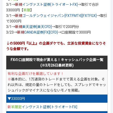
3/1→
新規
インヴァスト証券[トライオートFX]
→取引で合計
33000円【
羊限
】
3/1→
新規
ゴールデンウェイジャパン[FXTFMT4][FXTFGX]
→取引
で3000円
3/1→
新規
楽天証券[楽天CFD]
→取引で200円分
3/23→
新規
OANDA証券[FX][CFD]
→口座開設で3000円
↓の5000円『以上』の企画ダケでも、立派な投資資金になりそ
うな金額です。
FXの口座開設で現金が貰える！キャッシュバック企画一覧
(※3月26日最終更新)
有利な企画だけを厳選しています！
※
基本的に、1万通貨のトレードまでで貰える企画を対象。そ
れ以外は、規定の量のトレードをしても、スプレッドでキャッ
シュバックがマイナスにならないモノを掲載。
▼33000円
新
羊限定
インヴァスト証券[トライオートFX]