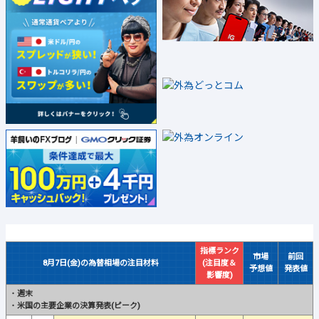
指標ランク
市場
前回
8月7日(金)の為替相場の注目材料
(注目度＆
予想値
発表値
影響度)
・
週末
・
米国の主要企業の決算発表(ピーク)