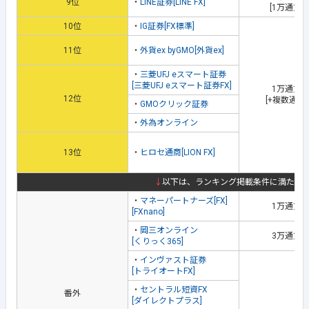
9位
・
LINE証券[LINE FX]
[1万通貨取
10位
・
IG証券[FX標準]
11位
・
外貨ex byGMO[外貨ex]
・
三菱UFJ eスマート証券
[三菱UFJ eスマート証券FX]
1万通貨
12位
[+複数通貨
・
GMOクリック証券
・
外為オンライン
13位
・
ヒロセ通商[LION FX]
↓
以下は、ランキング掲載条件に満たな
・
マネーパートナーズ[FX]
1万通貨
[FXnano]
・
岡三オンライン
3万通貨
[くりっく365]
・
インヴァスト証券
[トライオートFX]
・
セントラル短資FX
番外
[ダイレクトプラス]