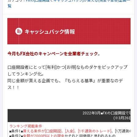
カテゴリ：
FXの[口座開設でキャッシュバック]が貰える(現金や金券)企画一
覧
今月もFX会社のキャンペーンを全業者チェック
。
口座開設者にとって[有利]かつ[お得]なものダケをピックアップ
してランキング化。
同じ金額が貰える企画でも、『もらえる基準』が重要なのデ
ス！！
2022年3月■FXの口座開設で現
(※3月26日最
ランキング掲載条件
■条件1■
貰える条件が[口座開設]、[入金]、[1千通貨のトレード]
、[1万通貨の
■条件2■
金額が2000円以上の現金
かそれと同価値と思われるもの