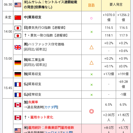
米)ムサレム：セントルイス連銀総裁
06:30
要人発言
の発言(投票権なし)
+1070.0
+1256.2
未定
中)貿易収支
億
億
日)
景気先行CI指数【速報値】
116.5
116.5
14:00
↑・
景気一致CI指数【速報値】
118.1
117.9
+0.2%
+0.2%
英)
ハリファックス住宅価格
[前月比/前年比]
-
+0.6%
15:00
+0.2%
+0.9%
独)
鉱工業生産
[前月比/前年比]
+0.1%
±0.0%
独)
貿易収支
+172億
+191億
-69.28
仏)
貿易収支
-
億
15:45
仏)
経常収支
-
-1億
加)
失業率
6.5%
6.5%
→過去発表時[
カナダ円
]
+2.00万
+1.82万
↑・
雇用ネット変化
人
人
米)
雇用統計
：
非農業部門雇用者数
+8.0万
+5.7万
→過去発表時[
ユーロドル
][
ドル円
]
人
人