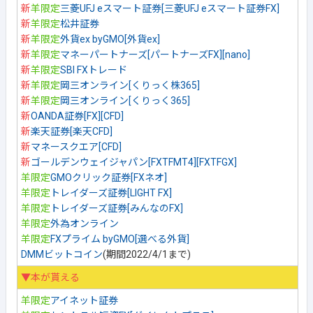
新
羊限定
三菱UFJ eスマート証券[三菱UFJ eスマート証券FX]
新
羊限定
松井証券
新
羊限定
外貨ex byGMO[外貨ex]
新
羊限定
マネーパートナーズ[パートナーズFX][nano]
新
羊限定
SBI FXトレード
新
羊限定
岡三オンライン[くりっく株365]
新
羊限定
岡三オンライン[くりっく365]
新
OANDA証券[FX][CFD]
新
楽天証券[楽天CFD]
新
マネースクエア[CFD]
新
ゴールデンウェイジャパン[FXTFMT4][FXTFGX]
羊限定
GMOクリック証券[FXネオ]
羊限定
トレイダーズ証券[LIGHT FX]
羊限定
トレイダーズ証券[みんなのFX]
羊限定
外為オンライン
羊限定
FXプライム byGMO[選べる外貨]
DMMビットコイン
(期間2022/4/1まで)
▼本が貰える
羊限定
アイネット証券