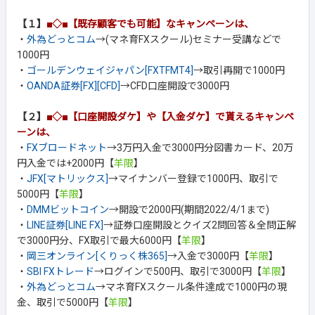
【１】
■◇■【既存顧客でも可能】なキャンペーンは、
・
外為どっとコム
→(マネ育FXスクール)セミナー受講などで
1000円
・
ゴールデンウェイジャパン[FXTFMT4]
→取引再開で1000円
・
OANDA証券[FX][CFD]
→CFD口座開設で3000円
【２】
■◇■【口座開設ダケ】や【入金ダケ】で貰えるキャンペ
ーンは、
・
FXブロードネット
→3万円入金で3000円分図書カード、20万
円入金では+2000円【
羊限
】
・
JFX[マトリックス]
→マイナンバー登録で1000円、取引で
5000円【
羊限
】
・
DMMビットコイン
→開設で2000円(期間2022/4/1まで)
・
LINE証券[LINE FX]
→証券口座開設とクイズ2問回答＆全問正解
で3000円分、FX取引で最大6000円【
羊限
】
・
岡三オンライン[くりっく株365]
→入金で3000円【
羊限
】
・
SBI FXトレード
→ログインで500円、取引で3000円【
羊限
】
・
外為どっとコム
→マネ育FXスクール条件達成で1000円の現
金、取引で5000円【
羊限
】