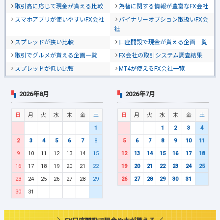
取引高に応じて現金が貰える比較
為替に関する情報が豊富なFX会社
スマホアプリが使いやすいFX会社
バイナリーオプション取扱いFX会
社
スプレッドが狭い比較
口座開設で現金が貰える企画一覧
取引でグルメが貰える企画一覧
FX会社の取引システム調査結果
スプレッドが低い比較
MT4が使えるFX会社一覧
2026年8月
2026年7月
日
月
火
水
木
金
土
日
月
火
水
木
金
土
1
1
2
3
4
2
3
4
5
6
7
8
5
6
7
8
9
10
11
9
10
11
12
13
14
15
12
13
14
15
16
17
18
16
17
18
19
20
21
22
19
20
21
22
23
24
25
23
24
25
26
27
28
29
26
27
28
29
30
31
30
31