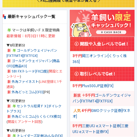
＼ FX口座開設で現金や本が貰える ／
最新キャッシュバック一覧
マークは羊飼いＦＸ限定特典
最新情報：8月3日11時に更新
開設や入金レベルでGet！
▼8月更新分
ゴールデンウェイジャパン
[FXTFMT4][FXTFGX]
3千円
岡三オンライン[くりっく株
ゴールデンウェイジャパン[商品
365]
CFD][商品KO]
SBI FXトレード[FX口座]
(
開設とエ
取引レベルでGet！
ントリー
)
外為ファイネスト
(
LINE登録と1千
5千円
Plus500JP証券[FX]
通貨
)
外為どっとコム[CFD]
[PR]
＋5千円
ゴールデンウェイジャ
▼7月更新分
パン[FXTFMT4][FXTFGX]
セントラル短資ＦＸ[ダイレク
4千円
GMOクリック証券[FXネ
トプラス]
オ]
外為どっとコム[らくらくFX積立]
(
開設とアンケート回答
)
5千円
三菱UFJ eスマート証券[三菱
▼6月更新分
UFJ eスマート証券FX]
トレイダーズ証券[みんなのFX]