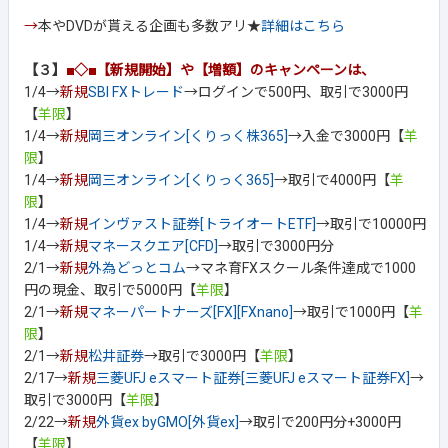
→
本やDVDが貰える企画も多数アリ★
詳細はこちら
【３】
■◇■【新規開始】や【増額】のキャンペーンは、
1/4→
新規
SBI FXトレード
→ログインで500円、取引で3000円
【
羊限
】
1/4→
新規
岡三オンライン[くりっく株365]
→入金で3000円【
羊
限
】
1/4→
新規
岡三オンライン[くりっく365]
→取引で4000円【
羊
限
】
1/4→
新規
インヴァスト証券[トライオートETF]
→取引で10000円
1/4→
新規
マネースクエア[CFD]
→取引で3000円分
2/1→
新規
外為どっとコム
→マネ育FXスクール条件達成で1000
円の現金、取引で5000円【
羊限
】
2/1→
新規
マネーパートナーズ[FX][FXnano]
→取引で1000円【
羊
限
】
2/1→
新規
松井証券
→取引で3000円【
羊限
】
2/17→
新規
三菱UFJ eスマート証券[三菱UFJ eスマート証券FX]
→
取引で3000円【
羊限
】
2/22→
新規
外貨ex byGMO[外貨ex]
→取引で200円分+3000円
【
羊限
】