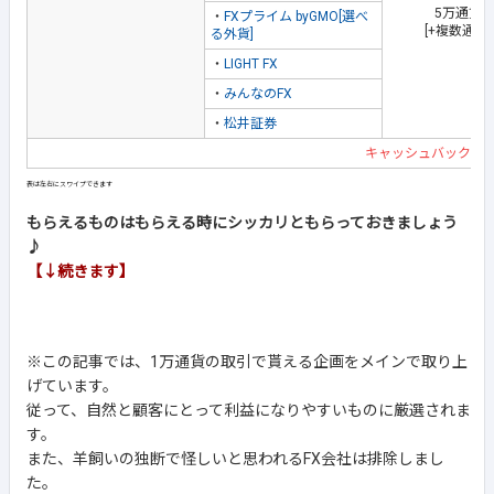
5万通貨
・
FXプライム byGMO[選べ
[+複数通貨
る外貨]
・
LIGHT FX
・
みんなのFX
・
松井証券
キャッシュバック企
もらえるものはもらえる時にシッカリともらっておきましょう
♪
【↓続きます】
※この記事では、1万通貨の取引で貰える企画をメインで取り上
げています。
従って、自然と顧客にとって利益になりやすいものに厳選されま
す。
また、羊飼いの独断で怪しいと思われるFX会社は排除しまし
た。