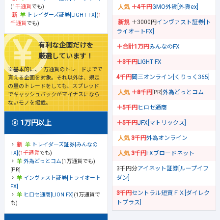
(
1千通貨
でも)
＋4千円
GMO外貨[外貨ex]
トレイダーズ証券[LIGHT FX]
(
1
＋3000円
インヴァスト証券[ト
千通貨
でも)
ライオートFX]
有利な企画だけを
＋合計1万円
みんなのFX
厳選しています！
＋3千円
LIGHT FX
※基本的に、1万通貨のトレードまでで
4千円
岡三オンライン[くりっく365]
貰える企画を対象。それ以外は、規定
の量のトレードをしても、スプレッド
＋8千円
[PR]
外為どっとコム
でキャッシュバックがマイナスになら
ないモノを掲載。
＋5千円
ヒロセ通商
1万円以上
＋5千円
JFX[マトリックス]
3千円
外為オンライン
トレイダーズ証券[みんなの
FX]
(
1千通貨
でも)
3千円
FXブロードネット
外為どっとコム
(1万通貨でも)
3千円分
アイネット証券[ループイフ
[PR]
ダン]
インヴァスト証券[トライオート
FX]
3千円
セントラル短資ＦＸ[ダイレク
ヒロセ通商[LION FX]
(1万通貨で
トプラス]
も)