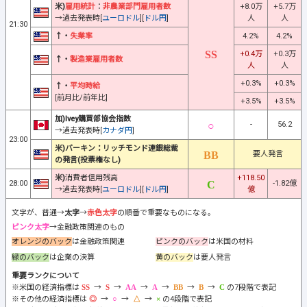
米)
雇用統計
：
非農業部門雇用者数
+8.0万
+5.7万
→過去発表時[
ユーロドル
][
ドル円
]
人
人
21:30
↑・
失業率
4.2%
4.2%
+0.4万
+0.3万
↑・
製造業雇用者数
人
人
+0.3%
+0.3%
↑・
平均時給
[前月比/前年比]
+3.5%
+3.5%
加)Ivey購買部協会指数
-
56.2
→過去発表時[
カナダ円
]
23:00
米)バーキン：リッチモンド連銀総裁
要人発言
の発言(投票権なし)
米)
消費者信用残高
+118.50
28:00
-1.82億
→過去発表時[
ユーロドル
][
ドル円
]
億
文字が、普通→
太字
→
赤色太字
の順番で重要なものになる。
ピンク太字
→金融政策関連のもの
オレンジのバック
は金融政策関連
ピンクのバック
は米国の材料
緑のバック
は企業の決算
黄のバック
は要人発言
重要ランクについて
※米国の経済指標は
→
→
→
→
→
→
の7段階で表記
※その他の経済指標は
→
→
→
の4段階で表記