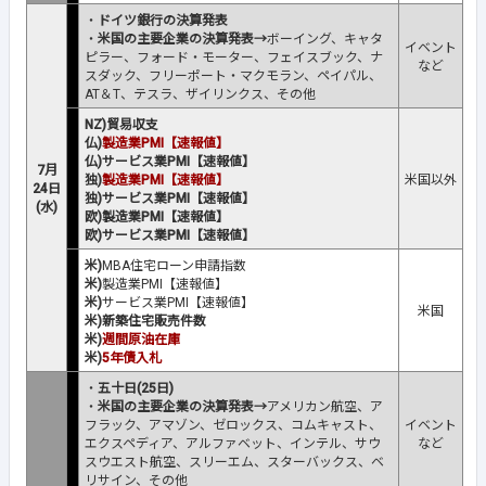
・
ドイツ銀行の決算発表
・
米国の主要企業の決算発表→
ボーイング、キャタ
イベント
ピラー、フォード・モーター、フェイスブック、ナ
など
スダック、フリーポート・マクモラン、ペイパル、
AT＆T、テスラ、ザイリンクス、その他
NZ)貿易収支
仏)
製造業PMI【速報値】
仏)サービス業PMI【速報値】
7月
独)
製造業PMI【速報値】
米国以外
24日
独)サービス業PMI【速報値】
(水)
欧)製造業PMI【速報値】
欧)サービス業PMI【速報値】
米)
MBA住宅ローン申請指数
米)
製造業PMI【速報値】
米)
サービス業PMI【速報値】
米国
米)新築住宅販売件数
米)
週間原油在庫
米)
5年債入札
・
五十日(25日)
・
米国の主要企業の決算発表→
アメリカン航空、ア
フラック、アマゾン、ゼロックス、コムキャスト、
イベント
エクスペディア、アルファベット、インテル、サウ
など
スウエスト航空、スリーエム、スターバックス、ベ
リサイン、その他