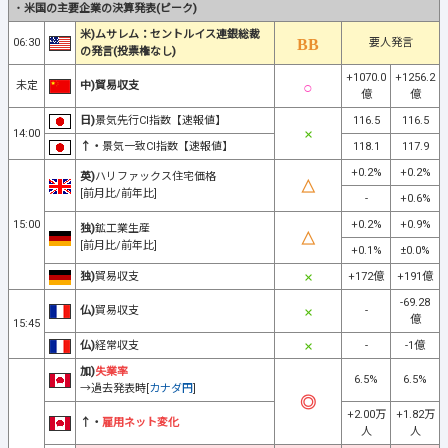
・
米国の主要企業の決算発表(ピーク)
米)ムサレム：セントルイス連銀総裁
06:30
要人発言
の発言(投票権なし)
+1070.0
+1256.2
未定
中)貿易収支
億
億
日)
景気先行CI指数【速報値】
116.5
116.5
14:00
↑・
景気一致CI指数【速報値】
118.1
117.9
+0.2%
+0.2%
英)
ハリファックス住宅価格
[前月比/前年比]
-
+0.6%
15:00
+0.2%
+0.9%
独)
鉱工業生産
[前月比/前年比]
+0.1%
±0.0%
独)
貿易収支
+172億
+191億
-69.28
仏)
貿易収支
-
億
15:45
仏)
経常収支
-
-1億
加)
失業率
6.5%
6.5%
→過去発表時[
カナダ円
]
+2.00万
+1.82万
↑・
雇用ネット変化
人
人