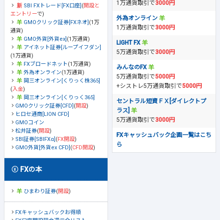
1万通貨取引で
3000円
SBI FXトレード[FX口座]
(
開設と
エントリー
で)
外為オンライン
GMOクリック証券[FXネオ]
(1万
1万通貨取引で
3000円
通貨)
GMO外貨[外貨ex]
(1万通貨)
LIGHT FX
アイネット証券[ループイフダン]
5万通貨取引で
3000円
(1万通貨)
FXブロードネット
(1万通貨)
みんなのFX
外為オンライン
(1万通貨)
5万通貨取引で
5000円
岡三オンライン[くりっく株365]
+シストレ5万通貨取引で
5000円
(
入金
)
岡三オンライン[くりっく365]
セントラル短資ＦＸ[ダイレクトプ
GMOクリック証券[CFD]
(
開設
)
ラス]
ヒロセ通商[LION CFD]
5万通貨取引で
3000円
GMOコイン
松井証券
(
開設
)
FXキャッシュバック企画一覧はこち
SBI証券[SBIFXα]
(
FX開設
)
ら
GMO外貨[外貨ex CFD]
(
CFD開設
)
FXの本
ひまわり証券
(
開設
)
FXキャッシュバックお得順