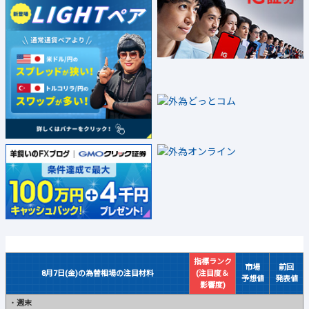
指標ランク
市場
前回
8月7日(金)の為替相場の注目材料
(注目度＆
予想値
発表値
影響度)
・
週末