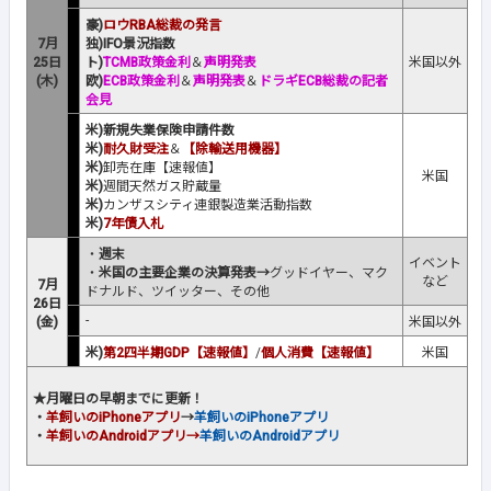
豪)
ロウRBA総裁の発言
7月
独)IFO景況指数
25日
ト)
TCMB政策金利
＆
声明発表
米国以外
(木)
欧)
ECB政策金利
＆
声明発表
＆
ドラギECB総裁の記者
会見
米)新規失業保険申請件数
米)
耐久財受注
＆
【除輸送用機器】
米)
卸売在庫【速報値】
米国
米)
週間天然ガス貯蔵量
米)
カンザスシティ連銀製造業活動指数
米)
7年債入札
・
週末
イベント
・
米国の主要企業の決算発表→
グッドイヤー、マク
など
7月
ドナルド、ツイッター、その他
26日
-
(金)
米国以外
米)
第2四半期GDP【速報値】
/
個人消費【速報値】
米国
★月曜日の早朝までに更新！
・
羊飼いのiPhoneアプリ
→
羊飼いのiPhoneアプリ
・
羊飼い
のAndroidアプリ
→
羊飼いのAndroidアプリ