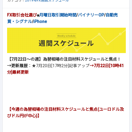
カテゴリ：
2019年FX週間スケジュール
FX取引会社選び
■
月曜日取引開始時間
/
バイナリーOP
/
自動売
買・シグナル
/
iPhone
【7月22日～の週】為替相場の注目材料スケジュールと焦点！
→更新履歴
：★7月20日[17時2分]記事アップ
→7月22日[10時41
分]
最終更新
【今週の為替相場の注目材料スケジュールと焦点(ユーロドル及
びドル円が中心)】