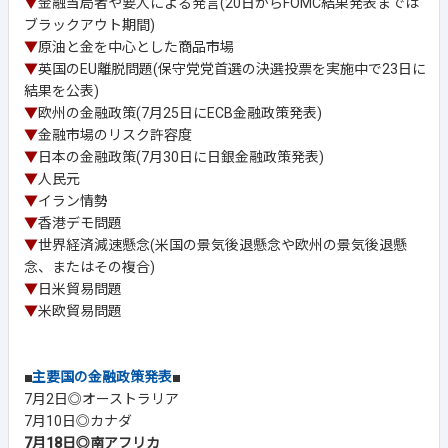
▼
金融当局者や要人による発言(20日からFOMC結果発表までは
ブラックアウト期間)
▼
原油と金を中心とした商品市場
▼
英国のEU離脱問題(保守党党首選の決選投票を実施中で23日に
結果を公表)
▼
欧州の金融政策(7月25日にECB金融政策発表)
▼
金融市場のリスク許容度
▼
日本の金融政策(7月30日に日銀金融政策発表)
▼
人民元
▼
イラン情勢
▼
香港デモ問題
▼
世界経済減速懸念(米国の景気後退懸念や欧州の景気後退懸
念、またはその複合)
▼
日米貿易問題
▼
米欧貿易問題
■
主要国の金融政策発表
■
7月2日◎オーストラリア
7月10日◎カナダ
7月18日◎南アフリカ