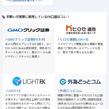
FX口座開設現金還元全リスト
羊飼いが実際に使用しているFX口座はコレ！
GMOクリック証券[FXネオ]
ヒロセ通商[LION FX]
米ドル円のスプレッドは0.2銭で、ユー
スマホアプリで閲覧出来る情報が豊富
ロドルは0.3pips(原則固定、例外あり)
通貨ペア数も多い＆スプレッドも低
チャートも見やすく、取引ツールも使
い、取引で色々貰えるのも良い
いやすい！スキャルに最適♪
LIGHT FX
外為どっとコム
スマホアプリが使いやすい＆チャート
情報が非常に豊富→それだけでも口座
が見やすい
1回の発注上限が20万通貨
保有の価値あり
ドル円0.2銭原則固定
までの条件付きだが→ドル円のスプレ
(例外あり)(12/1am9:00時点)＆ユーロ
ッドは0.18銭でユーロドルは0.28銭＆
ドル0.3pips原則固定(例外あり)