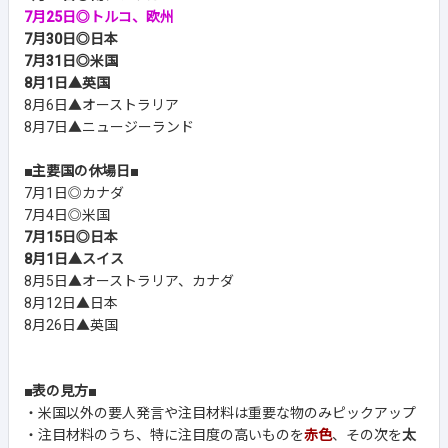
7月25日◎トルコ、欧州
7月30日◎日本
7月31日◎米国
8月1日▲英国
8月6日▲オーストラリア
8月7日▲ニュージーランド
■主要国の休場日■
7月1日◎カナダ
7月4日◎米国
7月15日◎日本
8月1日▲スイス
8月5日▲オーストラリア、カナダ
8月12日▲日本
8月26日▲英国
■表の見方■
・米国以外の要人発言や注目材料は重要な物のみピックアップ
・注目材料のうち、特に注目度の高いものを
赤色
、その次を
太