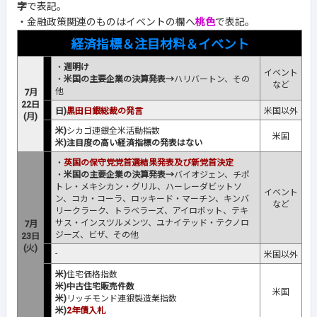
字
で表記。
・金融政策関連のものはイベントの欄へ
桃色
で表記。
経済指標＆注目材料＆イベント
・
週明け
イベント
・
米国の主要企業の決算発表→
ハリバートン、その
など
他
7月
22日
日)
黒田日銀総裁の発言
米国以外
(月)
米)
シカゴ連銀全米活動指数
米国
米)注目度の高い経済指標の発表はない
・
英国の保守党党首選結果発表及び新党首決定
・
米国の主要企業の決算発表→
バイオジェン、チポ
トレ・メキシカン・グリル、ハーレーダビットソ
イベント
ン、コカ・コーラ、ロッキード・マーチン、キンバ
など
リークラーク、トラベラーズ、アイロボット、テキ
サス・インスツルメンツ、ユナイテッド・テクノロ
7月
ジーズ、ビザ、その他
23日
(火)
-
米国以外
米)
住宅価格指数
米)中古住宅販売件数
米国
米)
リッチモンド連銀製造業指数
米)
2年債入札