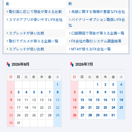
能
較
取引高に応じて現金が貰える比較
為替に関する情報が豊富なFX会社
スマホアプリが使いやすいFX会社
バイナリーオプション取扱いFX会
社
スプレッドが狭い比較
口座開設で現金が貰える企画一覧
取引でグルメが貰える企画一覧
FX会社の取引システム調査結果
スプレッドが低い比較
MT4が使えるFX会社一覧
2026年8月
2026年7月
日
月
火
水
木
金
土
日
月
火
水
木
金
土
1
1
2
3
4
2
3
4
5
6
7
8
5
6
7
8
9
10
11
9
10
11
12
13
14
15
12
13
14
15
16
17
18
16
17
18
19
20
21
22
19
20
21
22
23
24
25
23
24
25
26
27
28
29
26
27
28
29
30
31
30
31