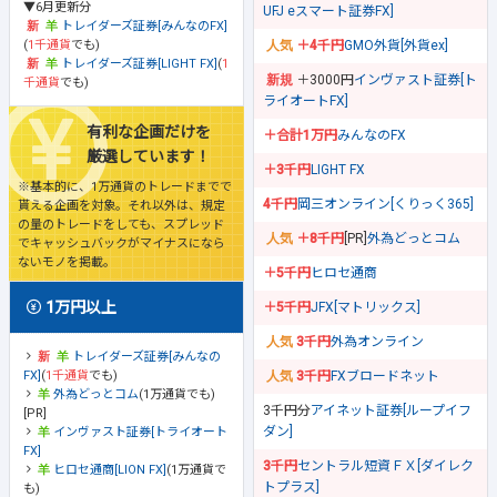
▼6月更新分
UFJ eスマート証券FX]
トレイダーズ証券[みんなのFX]
(
1千通貨
でも)
＋4千円
GMO外貨[外貨ex]
トレイダーズ証券[LIGHT FX]
(
1
＋3000円
インヴァスト証券[ト
千通貨
でも)
ライオートFX]
有利な企画だけを
＋合計1万円
みんなのFX
厳選しています！
＋3千円
LIGHT FX
※基本的に、1万通貨のトレードまでで
4千円
岡三オンライン[くりっく365]
貰える企画を対象。それ以外は、規定
の量のトレードをしても、スプレッド
＋8千円
[PR]
外為どっとコム
でキャッシュバックがマイナスになら
ないモノを掲載。
＋5千円
ヒロセ通商
1万円以上
＋5千円
JFX[マトリックス]
3千円
外為オンライン
トレイダーズ証券[みんなの
FX]
(
1千通貨
でも)
3千円
FXブロードネット
外為どっとコム
(1万通貨でも)
3千円分
アイネット証券[ループイフ
[PR]
ダン]
インヴァスト証券[トライオート
FX]
3千円
セントラル短資ＦＸ[ダイレク
ヒロセ通商[LION FX]
(1万通貨で
トプラス]
も)