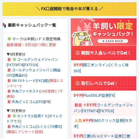
＼ FX口座開設で現金や本が貰える ／
最新キャッシュバック一覧
マークは羊飼いＦＸ限定特典
最新情報：8月3日11時に更新
開設や入金レベルでGet！
▼8月更新分
ゴールデンウェイジャパン
[FXTFMT4][FXTFGX]
3千円
岡三オンライン[くりっく株
ゴールデンウェイジャパン[商品
365]
CFD][商品KO]
SBI FXトレード[FX口座]
(
開設とエ
取引レベルでGet！
ントリー
)
外為ファイネスト
(
LINE登録と1千
5千円
Plus500JP証券[FX]
通貨
)
外為どっとコム[CFD]
[PR]
＋5千円
ゴールデンウェイジャ
▼7月更新分
パン[FXTFMT4][FXTFGX]
セントラル短資ＦＸ[ダイレク
4千円
GMOクリック証券[FXネ
トプラス]
オ]
外為どっとコム[らくらくFX積立]
(
開設とアンケート回答
)
5千円
三菱UFJ eスマート証券[三菱