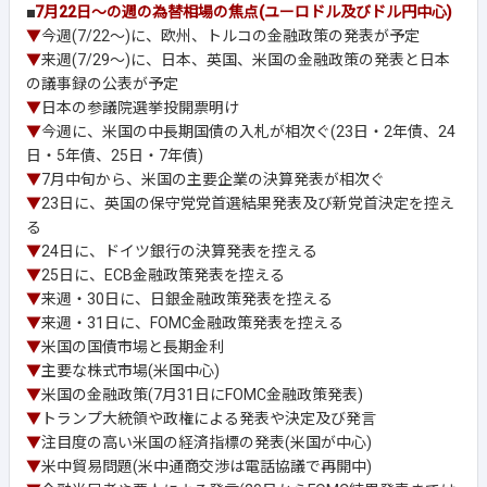
■
7月22日～の週の為替相場の焦点(ユーロドル及びドル円中心)
▼
今週(7/22～)に、欧州、トルコの金融政策の発表が予定
▼
来週(7/29～)に、日本、英国、米国の金融政策の発表と日本
の議事録の公表が予定
▼
日本の参議院選挙投開票明け
▼
今週に、米国の中長期国債の入札が相次ぐ(23日・2年債、24
日・5年債、25日・7年債)
▼
7月中旬から、米国の主要企業の決算発表が相次ぐ
▼
23日に、英国の保守党党首選結果発表及び新党首決定を控え
る
▼
24日に、ドイツ銀行の決算発表を控える
▼
25日に、ECB金融政策発表を控える
▼
来週・30日に、日銀金融政策発表を控える
▼
来週・31日に、FOMC金融政策発表を控える
▼
米国の国債市場と長期金利
▼
主要な株式市場(米国中心)
▼
米国の金融政策(7月31日にFOMC金融政策発表)
▼
トランプ大統領や政権による発表や決定及び発言
▼
注目度の高い米国の経済指標の発表(米国が中心)
▼
米中貿易問題(米中通商交渉は電話協議で再開中)