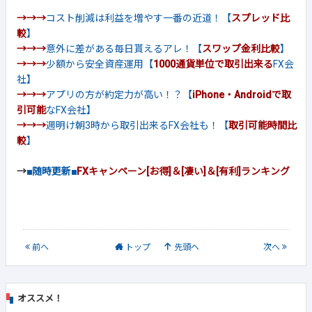
→→→
コスト削減は利益を増やす一番の近道！【
スプレッド比
較
】
→→→
意外に差がある毎日貰えるアレ！【
スワップ金利比較
】
→→→
少額から安全資産運用【
1000通貨単位で取引出来る
FX会
社】
→→→
アプリの方が約定力が高い！？【
iPhone・Androidで取
引可能
なFX会社】
→→→
週明け朝3時から取引出来るFX会社も！【
取引可能時間比
較
】
→
■随時更新■
FXキャンペーン[お得]＆[凄い]＆[有利]ランキング
前
へ
トップ
先頭へ
次
へ
オススメ！