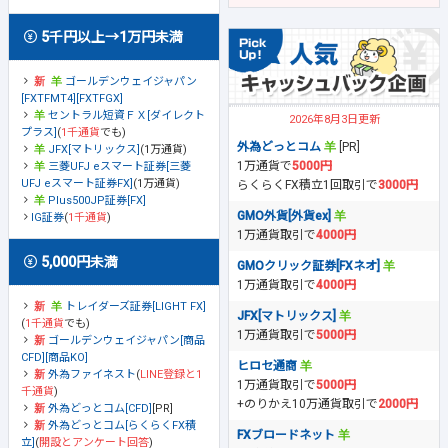
5千円以上→1万円未満
ゴールデンウェイジャパン
[FXTFMT4][FXTFGX]
セントラル短資ＦＸ[ダイレクト
2026年8月3日更新
プラス]
(
1千通貨
でも)
外為どっとコム
[PR]
JFX[マトリックス]
(1万通貨)
1万通貨で
5000円
三菱UFJ eスマート証券[三菱
UFJ eスマート証券FX]
(1万通貨)
らくらくFX積立1回取引で
3000円
Plus500JP証券[FX]
GMO外貨[外貨ex]
IG証券
(
1千通貨
)
1万通貨取引で
4000円
5,000円未満
GMOクリック証券[FXネオ]
1万通貨取引で
4000円
トレイダーズ証券[LIGHT FX]
JFX[マトリックス]
(
1千通貨
でも)
1万通貨取引で
5000円
ゴールデンウェイジャパン[商品
CFD][商品KO]
ヒロセ通商
外為ファイネスト
(
LINE登録と1
1万通貨取引で
5000円
千通貨
)
+のりかえ10万通貨取引で
2000円
外為どっとコム[CFD]
[PR]
外為どっとコム[らくらくFX積
FXブロードネット
立]
(
開設とアンケート回答
)