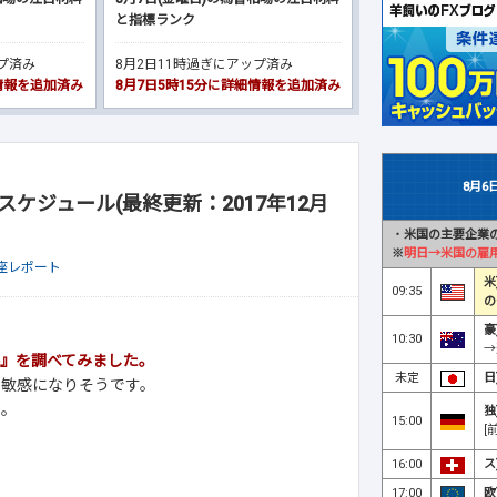
と指標ランク
ップ済み
8月2日11時過ぎにアップ済み
細情報を追加済み
8月7日5時15分に詳細情報を追加済み
8月6
スケジュール(最終更新：2017年12月
・
米国の主要企業の
※
明日→米国の雇
口座レポート
米
09:35
の
豪
10:30
→
』を調べてみました。
未定
日
に敏感になりそうです。
い。
独
15:00
[
16:00
ス
17:00
欧