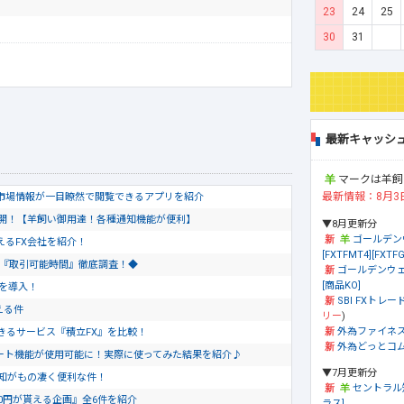
23
24
25
30
31
最新キャッシ
マークは羊飼
最新情報：8月3
市場情報が一目瞭然で閲覧できるアプリを紹介
公開！【羊飼い御用達！各種通知機能が便利】
▼8月更新分
ゴールデン
使えるFX会社を紹介！
[FXTFMT4][FXTFG
会社『取引可能時間』徹底調査！◆
ゴールデンウェ
[商品KO]
トを導入！
SBI FXトレード
える件
リー
)
外為ファイネ
きるサービス『積立FX』を比較！
外為どっとコム[
のチャート機能が使用可能に！実際に使ってみた結果を紹介♪
▼7月更新分
通知がもの凄く便利な件！
セントラル
0円が貰える企画』全6件を紹介
ラス]