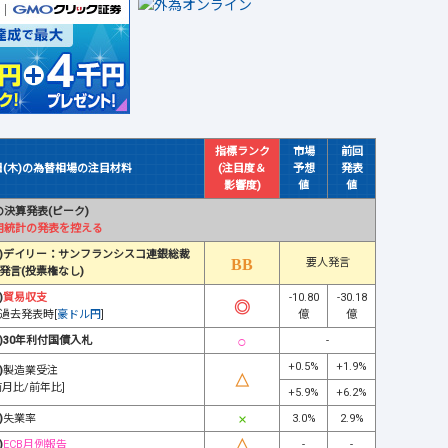
指標ランク
市場
前回
日(木)の為替相場の注目材料
(注目度＆
予想
発表
影響度)
値
値
決算発表(ピーク)
用統計の発表を控える
)デイリー：サンフランシスコ連銀総裁
要人発言
発言(投票権なし)
)
貿易収支
-10.80
-30.18
過去発表時[
豪ドル円
]
億
億
)30年利付国債入札
-
+0.5%
+1.9%
)
製造業受注
前月比/前年比]
+5.9%
+6.2%
)
失業率
3.0%
2.9%
)
ECB月例報告
-
-