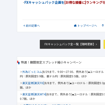
･
FXキャッシュバック企画を
[お得な順番に]ランキング
前
の記事
へ
トップ
ページへ
FXキャッシュバック全一覧【随時更新】
特選！期間限定スプレッド縮小キャンペーン
外為どっとコム
(8/29まで、9:00～27:00、例外あり)■ユーロ
円：原則固定0.9銭、豪ドル円：原則固定0.5銭、ほか
楽天証券[楽天FX]
(8/8まで、例外あり)■ユーロドル：原則固定0.3
銭、ほか
楽天証券[楽天MT4]
(8/8まで、例外あり)■ユーロドル：原則固定0
0.7銭、ほか