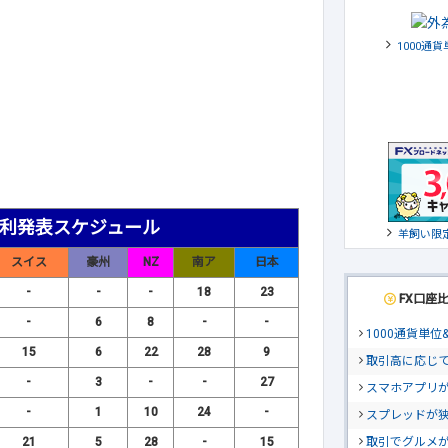
1000通
金利発表スケジュール
羊飼い限
スイス
豪州
NZ
南ア
日本
-
-
-
18
23
FX口座
-
6
8
-
-
1000通貨単
15
6
22
28
9
取引高に応じ
-
3
-
-
27
スマホアプリが
-
1
10
24
-
スプレッドが
取引でグルメ
21
5
28
-
15