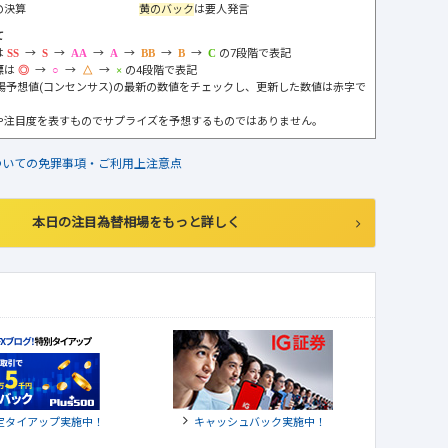
の決算
黄のバック
は要人発言
て
は
→
→
→
→
→
→
の7段階で表記
標は
→
→
→
の4段階で表記
市場予想値(コンセンサス)の最新の数値をチェックし、更新した数値は赤字で
や注目度を表すものでサプライズを予想するものではありません。
ついての免罪事項・ご利用上注意点
本日の注目為替相場をもっと詳しく
定タイアップ実施中！
キャッシュバック実施中！