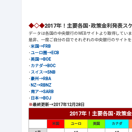
◆◇◆
2017年！主要各国･政策金利発表ス
データは各国の中央銀行のWEBサイトより取得していま
是非、一度ご自分の目でそれぞれの中央銀行のサイトを
･
米国→FRB
･
ユーロ圏→ECB
･
英国→BOE
･
カナダ→BOC
･
スイス→SNB
･
豪州→RBA
･
NZ→RBNZ
･
南ア→SARB
･
日本→BOJ
※
最終更新→2017年12月28日
2017年！主要各国･政策
米国
ユーロ
英国
カナダ