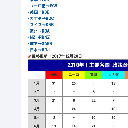
･
ユーロ圏→ECB
･
英国→BOE
･
カナダ→BOC
･
スイス→SNB
･
豪州→RBA
･
NZ→RBNZ
･
南ア→SARB
･
日本→BOJ
※
最終更新→2017年12月28日
2018年！主要各国･政策
米国
ユーロ
英国
カナダ
1月
31
25
-
17
2月
-
-
8
-
3月
21
8
22
7
4月
-
26
-
18
5月
2
-
10
30
6月
13
14
21
-