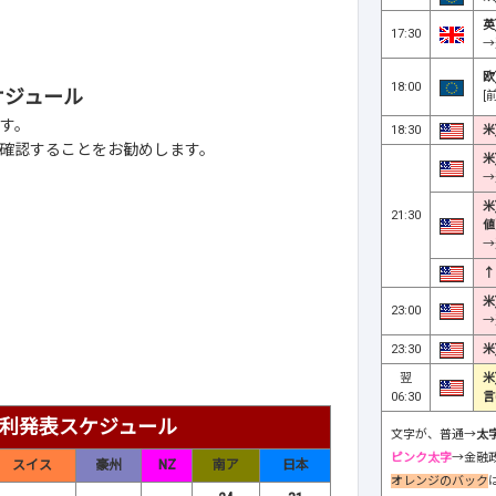
英
17:30
→
欧
18:00
ケジュール
[
す。
18:30
米
確認することをお勧めします。
米
→
米
21:30
値
→
↑
米
23:00
→
23:30
米
翌
米
06:30
言
金利発表スケジュール
文字が、普通→
太
ピンク太字
→金融
スイス
豪州
NZ
南ア
日本
オレンジのバック