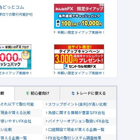
貨単位での取引可能[PR]
羊飼い限定タイアップ実施中！
定タイアップ実施中！
羊飼い限定タイアップ実施中！
比較
初心者向け
トレードに使える
位&それ以下で取引可能
スワップポイント(金利)が高い比較
て現金が貰える比較
為替に関する情報が豊富なFX会社
使いやすいFX会社
バイナリーオプション取扱いFX会社
狭い比較
口座開設で現金が貰える企画一覧
が貰える企画一覧
FX会社の取引システム調査結果