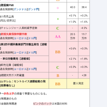
)建設業PMI
40.0
38.4
過去発表時[
ポンドドル
][
ポンド円
]
+0.1%
+0.2%
)
小売売上高
前月比/前年比]
+1.0%
+1.6%
)
チャレンジャー人員削減予定数
-
-4.5%
)
新規失業保険申請件数
20.5
19.7
過去発表時[
ユーロドル
][
ドル円
]
万件
万件
)第2四半期非農業部門労働生産性【速報
】
+0.6%
+0.3%
過去発表時[
ユーロドル
][
ドル円
]
・単位労働費用【速報値】
+2.1%
+1.8%
)
卸売在庫【確報値】
+0.3%
+0.3%
過去発表時[
ユーロドル
][
ドル円
]
)
週間天然ガス貯蔵量
-
+28
)ムサレム：セントルイス連銀総裁の発
要人発言
(投票権なし)
字
→
赤色太字
の順番で重要なものになる。
政策関連のもの
は金融政策関連
ピンクのバック
は米国の材料