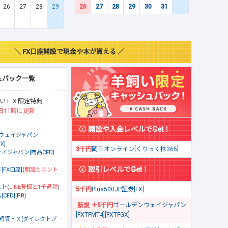
26
27
28
29
26
27
28
29
30
31
＼ FX口座開設で現金や本が貰える ／
ュバック一覧
いＦＸ限定特典
日11時に更新
開設や入金レベルでGet！
ウェイジャパン
X]
3千円
岡三オンライン[くりっく株365]
イジャパン[商品CFD]
取引レベルでGet！
[FX口座]
(
開設とエント
スト
(
LINE登録と1千通貨
)
5千円
Plus500JP証券[FX]
CFD]
[PR]
＋5千円
ゴールデンウェイジャパン
[FXTFMT4][FXTFGX]
短資ＦＸ[ダイレクトプ