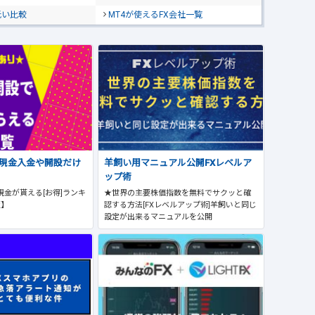
低い比較
MT4が使えるFX会社一覧
で現金入金や開設だけ
羊飼い用マニュアル公開FXレベルア
ップ術
現金が貰える[お得]ランキ
★世界の主要株価指数を無料でサクッと確
版】
認する方法[FXレベルアップ術]羊飼いと同じ
設定が出来るマニュアルを公開