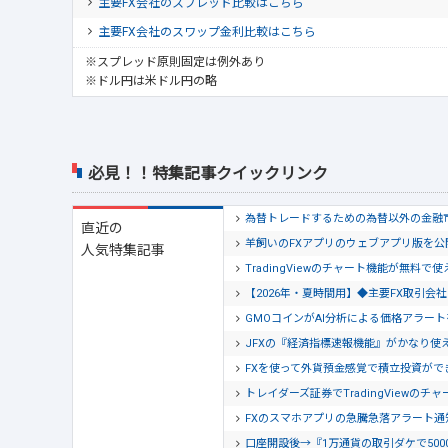
主要FX会社のスプレッド比較はこちら
主要FX会社のスワップ金利比較はこちら
※スプレッド原則固定は例外あり
※ドル円は米ドル円の略
必見！！特集記事クイックリンク
為替トレードするための為替以外の金融
直近の
羊飼いのFXアプリのウェブアプリ版を
人気特集記事
TradingViewのチャート機能が無料で
【2026年・夏時間用】◆主要FX取引
GMOコインがAI分析による価格アラー
JFXの『経済指標速報機能』がかなり使
FXを使って外貨預金感覚で積立投資がで
トレイダーズ証券でTradingView
FXのスマホアプリの急騰急落アラート
口座開設後→『1万通貨の取引ダケで500