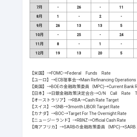
7月
-
26
-
11
8月
1
-
2
-
9月
26
13
13
5
10月
-
25
-
24
11月
8
-
1
-
12月
19
13
20
5
【米国】→FOMC→Federal Funds Rate
【ユーロ】→ECB理事会→Main Refinancing Operations M
【英国】→BOEの金融政策委員（MPC)→Current Bank R
【日本】→日銀金融政策決定会合→O/N Call Rate Ta
【オーストラリア】→RBA→Cash Rate Target
【スイス】→SNB→3month LIBOR Target Rate
【カナダ】→BOC→Target For The Overnight Rate
【ニュージーランド】→RBNZ→Official Cash Rate
【南アフリカ】→SARBの金融政策委員（MPC)→SARB Announ