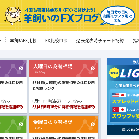
ン
羊飼いFX比較
FX比較ロボ
過去発表時チャート記録
指
相場の注目材料
8月4日(火曜日)の為替相場の注目材料
と指標ランク
ップ済み
8月2日11時過ぎにアップ済み
細情報を追加済み
8月4日5時15分に詳細情報を追加済み
相場の注目材料
8月7日(金曜日)の為替相場の注目材料