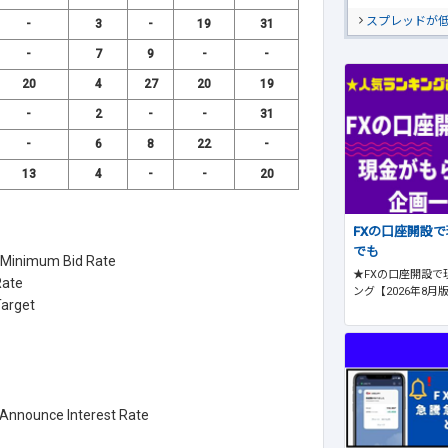
スプレッドが
-
3
-
19
31
-
7
9
-
-
20
4
27
20
19
-
2
-
-
31
-
6
8
22
-
13
4
-
-
20
FXの口座開設
でも
inimum Bid Rate
★FXの口座開設で
ate
ング【2026年8月
rget
ce Interest Rate