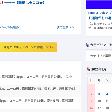
化！
→→→【詳細は★ココ★】
FXのスマホア
ト通知がもの凄
【これでチャンスを
ページの
先頭へ
次
の記事
へ
ツール[羊飼い的お
カテゴリアー
今月のFXキャンペーンお得度ランク
2026年8月
ドル：原則固定0.3pips、ユーロ円：原則固定0.4銭、ポンド
日
月
火
pips、ユーロ円：原則固定0.4銭、豪ドル円：原則固定0.5
2
3
4
.5pips、ユーロ円：原則固定1.0銭、豪ドル円：原則固定
9
10
11
16
17
18