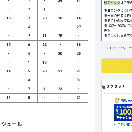
-
-
-
24
31
緑のバック
は企業
-
7
9
-
-
重要ランクについ
※米国の経済指標
16
7
23
30
16
※その他の経済指
※15時～20時に
-
4
-
-
27
表記
※ランクは重要度
-
2
11
25
-
15
6
22
-
16
当コンテンツに
-
4
-
20
20
-
1
10
-
-
14
5
28
21
21
-
3
-
-
31
オススメ！
-
7
9
23
-
14
5
-
-
21
ケジュール
羊飼い限