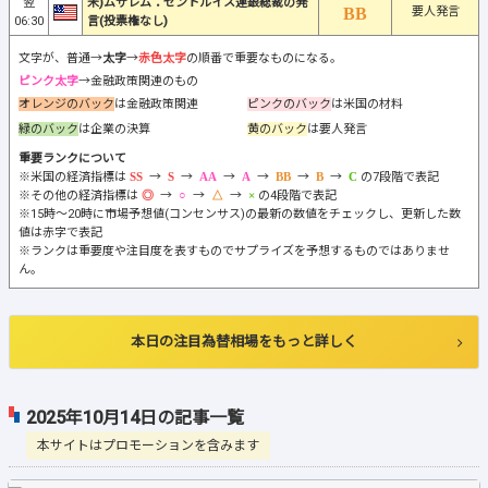
翌
米)ムサレム：セントルイス連銀総裁の発
要人発言
06:30
言(投票権なし)
文字が、普通→
太字
→
赤色太字
の順番で重要なものになる。
ピンク太字
→金融政策関連のもの
オレンジのバック
は金融政策関連
ピンクのバック
は米国の材料
緑のバック
は企業の決算
黄のバック
は要人発言
重要ランクについて
※米国の経済指標は
→
→
→
→
→
→
の7段階で表記
※その他の経済指標は
→
→
→
の4段階で表記
※15時～20時に市場予想値(コンセンサス)の最新の数値をチェックし、更新した数
値は赤字で表記
※ランクは重要度や注目度を表すものでサプライズを予想するものではありませ
ん。
本日の注目為替相場をもっと詳しく
2025年10月14日の記事一覧
本サイトはプロモーションを含みます