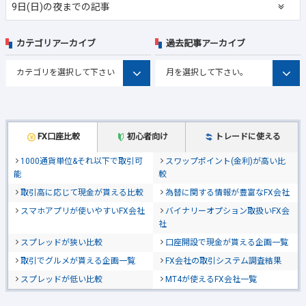
9日(日)の夜までの記事
カテゴリアーカイブ
過去記事アーカイブ
FX口座比較
初心者向け
トレードに使える
1000通貨単位&それ以下で取引可
スワップポイント(金利)が高い比
能
較
取引高に応じて現金が貰える比較
為替に関する情報が豊富なFX会社
スマホアプリが使いやすいFX会社
バイナリーオプション取扱いFX会
社
スプレッドが狭い比較
口座開設で現金が貰える企画一覧
取引でグルメが貰える企画一覧
FX会社の取引システム調査結果
スプレッドが低い比較
MT4が使えるFX会社一覧