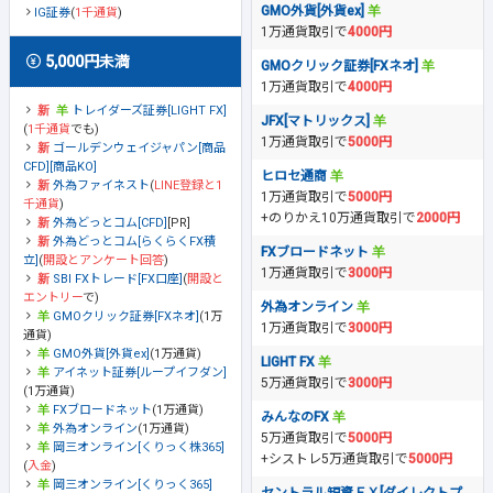
GMO外貨[外貨ex]
IG証券
(
1千通貨
)
1万通貨取引で
4000円
5,000円未満
GMOクリック証券[FXネオ]
1万通貨取引で
4000円
トレイダーズ証券[LIGHT FX]
JFX[マトリックス]
(
1千通貨
でも)
1万通貨取引で
5000円
ゴールデンウェイジャパン[商品
CFD][商品KO]
ヒロセ通商
外為ファイネスト
(
LINE登録と1
1万通貨取引で
5000円
千通貨
)
+のりかえ10万通貨取引で
2000円
外為どっとコム[CFD]
[PR]
外為どっとコム[らくらくFX積
FXブロードネット
立]
(
開設とアンケート回答
)
1万通貨取引で
3000円
SBI FXトレード[FX口座]
(
開設と
エントリー
で)
外為オンライン
GMOクリック証券[FXネオ]
(1万
1万通貨取引で
3000円
通貨)
GMO外貨[外貨ex]
(1万通貨)
LIGHT FX
アイネット証券[ループイフダン]
5万通貨取引で
3000円
(1万通貨)
FXブロードネット
(1万通貨)
みんなのFX
外為オンライン
(1万通貨)
5万通貨取引で
5000円
岡三オンライン[くりっく株365]
+シストレ5万通貨取引で
5000円
(
入金
)
岡三オンライン[くりっく365]
セントラル短資ＦＸ[ダイレクトプ