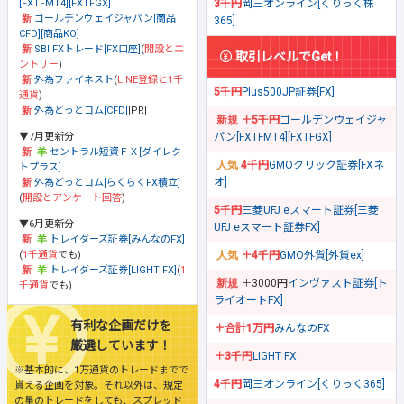
[FXTFMT4][FXTFGX]
3千円
岡三オンライン[くりっく株
ゴールデンウェイジャパン[商品
365]
CFD][商品KO]
SBI FXトレード[FX口座]
(
開設とエ
取引レベルでGet！
ントリー
)
外為ファイネスト
(
LINE登録と1千
5千円
Plus500JP証券[FX]
通貨
)
外為どっとコム[CFD]
[PR]
＋5千円
ゴールデンウェイジャ
▼7月更新分
パン[FXTFMT4][FXTFGX]
セントラル短資ＦＸ[ダイレク
4千円
GMOクリック証券[FXネ
トプラス]
オ]
外為どっとコム[らくらくFX積立]
(
開設とアンケート回答
)
5千円
三菱UFJ eスマート証券[三菱
▼6月更新分
UFJ eスマート証券FX]
トレイダーズ証券[みんなのFX]
(
1千通貨
でも)
＋4千円
GMO外貨[外貨ex]
トレイダーズ証券[LIGHT FX]
(
1
＋3000円
インヴァスト証券[ト
千通貨
でも)
ライオートFX]
有利な企画だけを
＋合計1万円
みんなのFX
厳選しています！
＋3千円
LIGHT FX
※基本的に、1万通貨のトレードまでで
4千円
岡三オンライン[くりっく365]
貰える企画を対象。それ以外は、規定
の量のトレードをしても、スプレッド