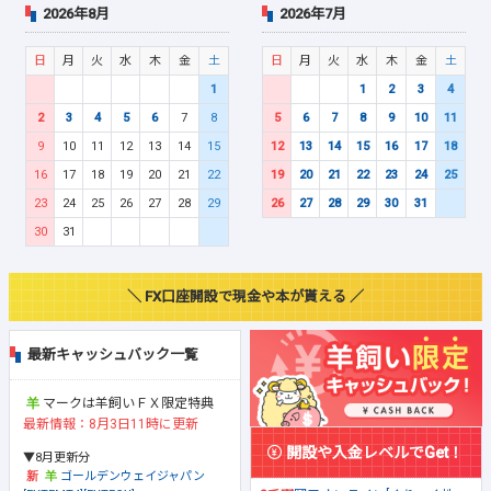
2026年8月
2026年7月
日
月
火
水
木
金
土
日
月
火
水
木
金
土
1
1
2
3
4
2
3
4
5
6
7
8
5
6
7
8
9
10
11
9
10
11
12
13
14
15
12
13
14
15
16
17
18
16
17
18
19
20
21
22
19
20
21
22
23
24
25
23
24
25
26
27
28
29
26
27
28
29
30
31
30
31
＼ FX口座開設で現金や本が貰える ／
最新キャッシュバック一覧
マークは羊飼いＦＸ限定特典
最新情報：8月3日11時に更新
開設や入金レベルでGet！
▼8月更新分
ゴールデンウェイジャパン