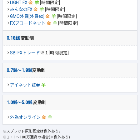
LIGHT FX
[時間限定]
みんなのFX
[時間限定]
GMO外貨[外貨ex]
[時間限定]
FXブロードネット
[時間限定]
0.18銭
変動制
SBI FXトレード
※１[時間限定]
0.7銭～1.8銭
変動制
アイネット証券
1.0銭～5.0銭
変動制
外為オンライン
※スプレッド原則固定は例外あり。
※１：1～100万通貨の場合(※例外あり)