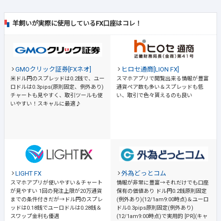
羊飼いが実際に使用しているFX口座はコレ！
GMOクリック証券[FXネオ]
ヒロセ通商[LION FX]
米ドル円のスプレッドは0.2銭で、ユー
スマホアプリで閲覧出来る情報が豊富
ロドルは0.3pips(原則固定、例外あり)
通貨ペア数も多い＆スプレッドも低
チャートも見やすく、取引ツールも使
い、取引で色々貰えるのも良い
いやすい！スキャルに最適♪
LIGHT FX
外為どっとコム
スマホアプリが使いやすい＆チャート
情報が非常に豊富→それだけでも口座
が見やすい
1回の発注上限が20万通貨
保有の価値あり
ドル円0.2銭原則固定
までの条件付きだが→ドル円のスプレ
(例外あり)(12/1am9:00時点)＆ユーロ
ッドは0.18銭でユーロドルは0.28銭＆
ドル0.3pips原則固定(例外あり)
スワップ金利も優遇
(12/1am9:00時点)で実用的 [PR](キャ