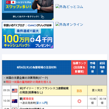
指標ランク
市場
前回
8月6日(木)の為替相場の注目材料
(注目度＆
予想
発表
影響度)
値
値
・
米国の主要企業の決算発表(ピーク)
※
明日→米国の雇用統計の発表を控える
米)デイリー：サンフランシスコ連銀総裁
09:35
要人発言
の発言(投票権なし)
豪)
貿易収支
-10.80
-30.18
10:30
→過去発表時[
豪ドル円
]
億
億