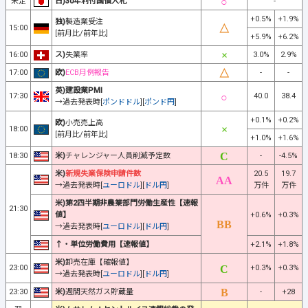
未定
日)30年利付国債入札
-
+0.5%
+1.9%
独)
製造業受注
15:00
[前月比/前年比]
+5.9%
+6.2%
16:00
ス)
失業率
3.0%
2.9%
17:00
欧)
ECB月例報告
-
-
英)建設業PMI
17:30
40.0
38.4
→過去発表時[
ポンドドル
][
ポンド円
]
+0.1%
+0.2%
欧)
小売売上高
18:00
[前月比/前年比]
+1.0%
+1.6%
18:30
米)
チャレンジャー人員削減予定数
-
-4.5%
米)
新規失業保険申請件数
20.5
19.7
→過去発表時[
ユーロドル
][
ドル円
]
万件
万件
米)第2四半期非農業部門労働生産性【速報
21:30
値】
+0.6%
+0.3%
→過去発表時[
ユーロドル
][
ドル円
]
↑・単位労働費用【速報値】
+2.1%
+1.8%
米)
卸売在庫【確報値】
23:00
+0.3%
+0.3%
→過去発表時[
ユーロドル
][
ドル円
]
23:30
米)
週間天然ガス貯蔵量
-
+28