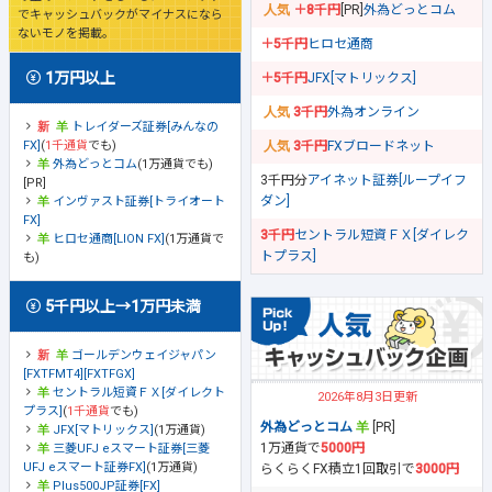
＋8千円
[PR]
外為どっとコム
でキャッシュバックがマイナスになら
ないモノを掲載。
＋5千円
ヒロセ通商
1万円以上
＋5千円
JFX[マトリックス]
3千円
外為オンライン
トレイダーズ証券[みんなの
FX]
(
1千通貨
でも)
3千円
FXブロードネット
外為どっとコム
(1万通貨でも)
3千円分
アイネット証券[ループイフ
[PR]
ダン]
インヴァスト証券[トライオート
FX]
3千円
セントラル短資ＦＸ[ダイレク
ヒロセ通商[LION FX]
(1万通貨で
トプラス]
も)
5千円以上→1万円未満
ゴールデンウェイジャパン
[FXTFMT4][FXTFGX]
セントラル短資ＦＸ[ダイレクト
2026年8月3日更新
プラス]
(
1千通貨
でも)
外為どっとコム
[PR]
JFX[マトリックス]
(1万通貨)
1万通貨で
5000円
三菱UFJ eスマート証券[三菱
UFJ eスマート証券FX]
(1万通貨)
らくらくFX積立1回取引で
3000円
Plus500JP証券[FX]