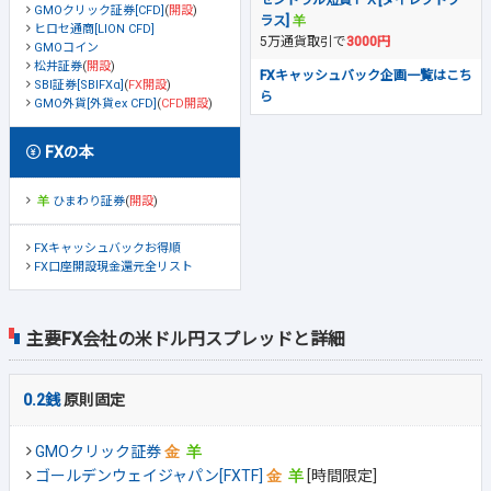
GMOクリック証券[CFD]
(
開設
)
ラス]
ヒロセ通商[LION CFD]
5万通貨取引で
3000円
GMOコイン
松井証券
(
開設
)
FXキャッシュバック企画一覧はこち
SBI証券[SBIFXα]
(
FX開設
)
ら
GMO外貨[外貨ex CFD]
(
CFD開設
)
FXの本
ひまわり証券
(
開設
)
FXキャッシュバックお得順
FX口座開設現金還元全リスト
主要FX会社の米ドル円スプレッドと詳細
0.2銭
原則固定
GMOクリック証券
ゴールデンウェイジャパン[FXTF]
[時間限定]