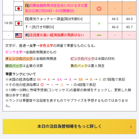
日)
日銀金融政策決定会合における主な意
-
-
見の公表(7月30日・31日開催分)
日)
景気ウォッチャー調査[現状判断DI]
44.5
44.0
14:00
↑・
[先行き判断DI]
46.0
45.7
-
米)
注目度の高い経済指標の発表はない
-
-
文字が、普通→
太字
→
赤色太字
の順番で重要なものになる。
ピンク太字
→金融政策関連のもの
オレンジのバック
は金融政策関連
ピンクのバック
は米国の材料
緑のバック
は企業の決算
黄のバック
は要人発言
重要ランクについて
※米国の経済指標は
→
→
→
→
→
→
の7段階で表記
※その他の経済指標は
→
→
→
の4段階で表記
※15時～20時に市場予想値(コンセンサス)の最新の数値をチェックし、更新した数
値は赤字で表記
※ランクは重要度や注目度を表すものでサプライズを予想するものではありませ
ん。
本日の注目為替相場をもっと詳しく