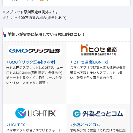
※スプレッド原則固定は例外あり。
※１：1～100万通貨の場合(※例外あり)
羊飼いが実際に使用しているFX口座はコレ！
GMOクリック証券[FXネオ]
ヒロセ通商[LION FX]
米ドル円のスプレッドは0.2銭で、ユー
スマホアプリで閲覧出来る情報が豊富
ロドルは0.3pips(原則固定、例外あり)
通貨ペア数も多い＆スプレッドも低
チャートも見やすく、取引ツールも使
い、取引で色々貰えるのも良い
いやすい！スキャルに最適♪
LIGHT FX
外為どっとコム
スマホアプリが使いやすい＆チャート
情報が非常に豊富→それだけでも口座