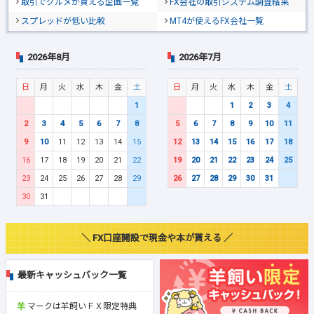
取引でグルメが貰える企画一覧
FX会社の取引システム調査結果
スプレッドが低い比較
MT4が使えるFX会社一覧
2026年8月
2026年7月
日
月
火
水
木
金
土
日
月
火
水
木
金
土
1
1
2
3
4
2
3
4
5
6
7
8
5
6
7
8
9
10
11
9
10
11
12
13
14
15
12
13
14
15
16
17
18
16
17
18
19
20
21
22
19
20
21
22
23
24
25
23
24
25
26
27
28
29
26
27
28
29
30
31
30
31
＼ FX口座開設で現金や本が貰える ／
最新キャッシュバック一覧
マークは羊飼いＦＸ限定特典