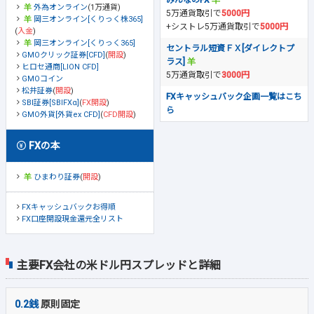
外為オンライン
(1万通貨)
5万通貨取引で
5000円
岡三オンライン[くりっく株365]
+シストレ5万通貨取引で
5000円
(
入金
)
岡三オンライン[くりっく365]
セントラル短資ＦＸ[ダイレクトプ
GMOクリック証券[CFD]
(
開設
)
ラス]
ヒロセ通商[LION CFD]
5万通貨取引で
3000円
GMOコイン
松井証券
(
開設
)
FXキャッシュバック企画一覧はこち
SBI証券[SBIFXα]
(
FX開設
)
ら
GMO外貨[外貨ex CFD]
(
CFD開設
)
FXの本
ひまわり証券
(
開設
)
FXキャッシュバックお得順
FX口座開設現金還元全リスト
主要FX会社の米ドル円スプレッドと詳細
0.2銭
原則固定