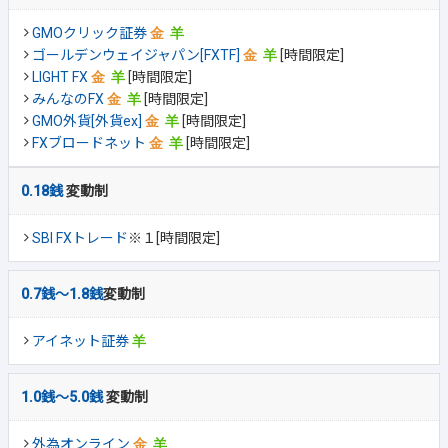
GMOクリック証券
ゴールデンウェイジャパン[FXTF]
[時間限定]
LIGHT FX
[時間限定]
みんなのFX
[時間限定]
GMO外貨[外貨ex]
[時間限定]
FXブロードネット
[時間限定]
0.18銭
変動制
SBI FXトレード
※１[時間限定]
0.7銭～1.8銭
変動制
アイネット証券
1.0銭～5.0銭
変動制
外為オンライン