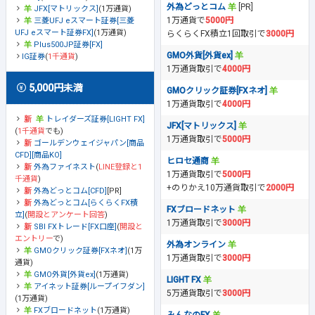
外為どっとコム
[PR]
JFX[マトリックス]
(1万通貨)
1万通貨で
5000円
三菱UFJ eスマート証券[三菱
UFJ eスマート証券FX]
(1万通貨)
らくらくFX積立1回取引で
3000円
Plus500JP証券[FX]
GMO外貨[外貨ex]
IG証券
(
1千通貨
)
1万通貨取引で
4000円
5,000円未満
GMOクリック証券[FXネオ]
1万通貨取引で
4000円
トレイダーズ証券[LIGHT FX]
JFX[マトリックス]
(
1千通貨
でも)
1万通貨取引で
5000円
ゴールデンウェイジャパン[商品
CFD][商品KO]
ヒロセ通商
外為ファイネスト
(
LINE登録と1
1万通貨取引で
5000円
千通貨
)
+のりかえ10万通貨取引で
2000円
外為どっとコム[CFD]
[PR]
外為どっとコム[らくらくFX積
FXブロードネット
立]
(
開設とアンケート回答
)
1万通貨取引で
3000円
SBI FXトレード[FX口座]
(
開設と
エントリー
で)
外為オンライン
GMOクリック証券[FXネオ]
(1万
1万通貨取引で
3000円
通貨)
GMO外貨[外貨ex]
(1万通貨)
LIGHT FX
アイネット証券[ループイフダン]
5万通貨取引で
3000円
(1万通貨)
FXブロードネット
(1万通貨)
みんなのFX