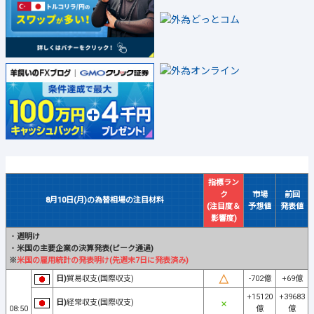
指標ラン
ク
市場
前回
8月10日(月)の為替相場の注目材料
(注目度＆
予想値
発表値
影響度)
・
週明け
・
米国の主要企業の決算発表(ピーク通過)
※
米国の雇用統計の発表明け(先週末7日に発表済み)
日)
貿易収支(国際収支)
-702億
+69億
+15120
+39683
日)
経常収支(国際収支)
08:50
億
億