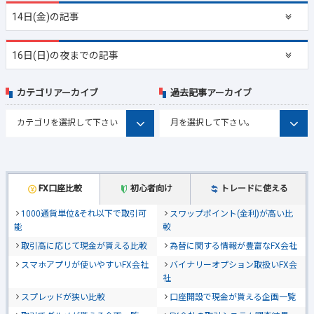
14日(金)の記事
16日(日)の夜までの記事
カテゴリアーカイブ
過去記事アーカイブ
FX口座比較
初心者向け
トレードに使える
1000通貨単位&それ以下で取引可
スワップポイント(金利)が高い比
能
較
取引高に応じて現金が貰える比較
為替に関する情報が豊富なFX会社
スマホアプリが使いやすいFX会社
バイナリーオプション取扱いFX会
社
スプレッドが狭い比較
口座開設で現金が貰える企画一覧