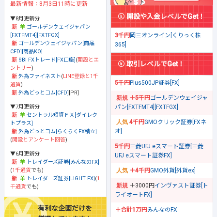
最新情報：8月3日11時に更新
開設や入金レベルでGet！
▼8月更新分
ゴールデンウェイジャパン
[FXTFMT4][FXTFGX]
3千円
岡三オンライン[くりっく株
ゴールデンウェイジャパン[商品
365]
CFD][商品KO]
SBI FXトレード[FX口座]
(
開設とエ
取引レベルでGet！
ントリー
)
外為ファイネスト
(
LINE登録と1千
5千円
Plus500JP証券[FX]
通貨
)
外為どっとコム[CFD]
[PR]
＋5千円
ゴールデンウェイジャ
▼7月更新分
パン[FXTFMT4][FXTFGX]
セントラル短資ＦＸ[ダイレク
4千円
GMOクリック証券[FXネ
トプラス]
オ]
外為どっとコム[らくらくFX積立]
(
開設とアンケート回答
)
5千円
三菱UFJ eスマート証券[三菱
▼6月更新分
UFJ eスマート証券FX]
トレイダーズ証券[みんなのFX]
(
1千通貨
でも)
＋4千円
GMO外貨[外貨ex]
トレイダーズ証券[LIGHT FX]
(
1
＋3000円
インヴァスト証券[ト
千通貨
でも)
ライオートFX]
有利な企画だけを
＋合計1万円
みんなのFX