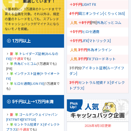
厳選しています！
＋3千円
LIGHT FX
※基本的に、1万通貨のトレードまでで
4千円
岡三オンライン[くりっく365]
貰える企画を対象。それ以外は、規定
の量のトレードをしても、スプレッド
＋8千円
[PR]
外為どっとコム
でキャッシュバックがマイナスになら
ないモノを掲載。
＋5千円
ヒロセ通商
1万円以上
＋5千円
JFX[マトリックス]
3千円
外為オンライン
トレイダーズ証券[みんなの
FX]
(
1千通貨
でも)
3千円
FXブロードネット
外為どっとコム
(1万通貨でも)
3千円分
アイネット証券[ループイフ
[PR]
ダン]
インヴァスト証券[トライオート
FX]
3千円
セントラル短資ＦＸ[ダイレク
ヒロセ通商[LION FX]
(1万通貨で
トプラス]
も)
5千円以上→1万円未満
ゴールデンウェイジャパン
[FXTFMT4][FXTFGX]
セントラル短資ＦＸ[ダイレクト
2026年8月3日更新
プラス]
(
1千通貨
でも)