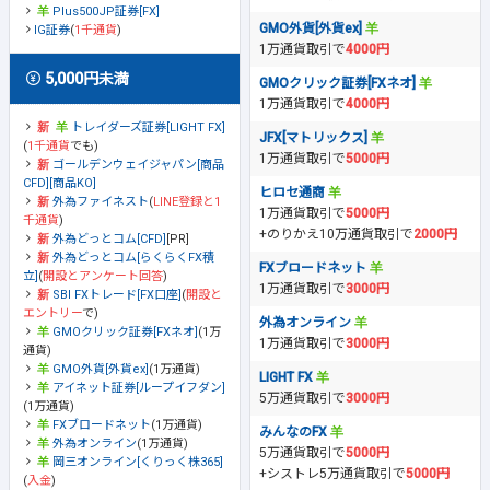
Plus500JP証券[FX]
GMO外貨[外貨ex]
IG証券
(
1千通貨
)
1万通貨取引で
4000円
5,000円未満
GMOクリック証券[FXネオ]
1万通貨取引で
4000円
トレイダーズ証券[LIGHT FX]
JFX[マトリックス]
(
1千通貨
でも)
1万通貨取引で
5000円
ゴールデンウェイジャパン[商品
CFD][商品KO]
ヒロセ通商
外為ファイネスト
(
LINE登録と1
1万通貨取引で
5000円
千通貨
)
+のりかえ10万通貨取引で
2000円
外為どっとコム[CFD]
[PR]
外為どっとコム[らくらくFX積
FXブロードネット
立]
(
開設とアンケート回答
)
1万通貨取引で
3000円
SBI FXトレード[FX口座]
(
開設と
エントリー
で)
外為オンライン
GMOクリック証券[FXネオ]
(1万
1万通貨取引で
3000円
通貨)
GMO外貨[外貨ex]
(1万通貨)
LIGHT FX
アイネット証券[ループイフダン]
5万通貨取引で
3000円
(1万通貨)
FXブロードネット
(1万通貨)
みんなのFX
外為オンライン
(1万通貨)
5万通貨取引で
5000円
岡三オンライン[くりっく株365]
+シストレ5万通貨取引で
5000円
(
入金
)