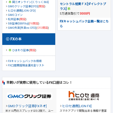
岡三オンライン[くりっく365]
セントラル短資ＦＸ[ダイレクトプ
GMOクリック証券[CFD]
(
開設
)
ラス]
ヒロセ通商[LION CFD]
5万通貨取引で
3000円
GMOコイン
松井証券
(
開設
)
FXキャッシュバック企画一覧はこち
SBI証券[SBIFXα]
(
FX開設
)
ら
GMO外貨[外貨ex CFD]
(
CFD開設
)
FXの本
ひまわり証券
(
開設
)
FXキャッシュバックお得順
FX口座開設現金還元全リスト
羊飼いが実際に使用しているFX口座はコレ！
GMOクリック証券[FXネオ]
ヒロセ通商[LION FX]
米ドル円のスプレッドは0.2銭で、ユー
スマホアプリで閲覧出来る情報が豊富