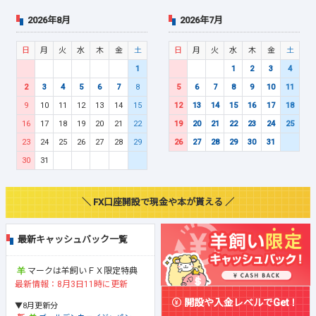
2026年8月
2026年7月
日
月
火
水
木
金
土
日
月
火
水
木
金
土
1
1
2
3
4
2
3
4
5
6
7
8
5
6
7
8
9
10
11
9
10
11
12
13
14
15
12
13
14
15
16
17
18
16
17
18
19
20
21
22
19
20
21
22
23
24
25
23
24
25
26
27
28
29
26
27
28
29
30
31
30
31
＼ FX口座開設で現金や本が貰える ／
最新キャッシュバック一覧
マークは羊飼いＦＸ限定特典
最新情報：8月3日11時に更新
開設や入金レベルでGet！
▼8月更新分