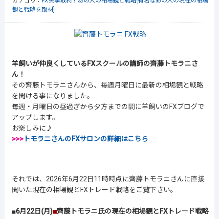
カテゴリ：
FX突撃取材！あの人の相場観と戦略[有名なあの人の現在の相場
観と戦略を取材]
羊飼いが仲良くしているFXスクールの講師の齊藤トモラニさ
ん！
その齊藤トモラニさんから、毎週月曜日に最新の相場観と戦略
を聞ける事になりました。
毎週・月曜日の昼過ぎから夕方までの間に羊飼いのFXブログで
アップします。
お楽しみに♪
>>>
トモラニさんのFXサロンの詳細はこちら
それでは、2026年6月22日11時時点に齊藤トモラニさんに直接
聞いた現在の相場観とFXトレード戦略をご覧下さい。
■
6月22日(月)
■
齊藤トモラニ氏の現在の相場観とFXトレード戦略