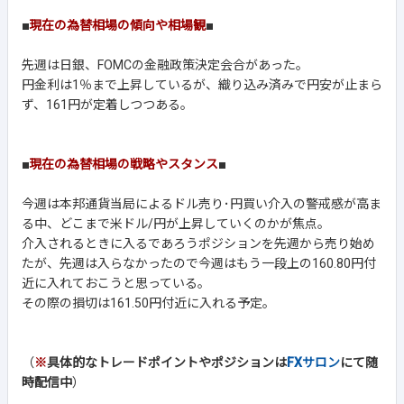
■
現在の為替相場の傾向や相場観
■
先週は日銀、FOMCの金融政策決定会合があった。
円金利は1％まで上昇しているが、織り込み済みで円安が止まら
ず、161円が定着しつつある。
■
現在の為替相場の戦略やスタンス
■
今週は本邦通貨当局によるドル売り･円買い介入の警戒感が高ま
る中、どこまで米ドル/円が上昇していくのかが焦点。
介入されるときに入るであろうポジションを先週から売り始め
たが、先週は入らなかったので今週はもう一段上の160.80円付
近に入れておこうと思っている。
その際の損切は161.50円付近に入れる予定。
（
※
具体的なトレードポイントやポジションは
FXサロン
にて随
時配信中
）