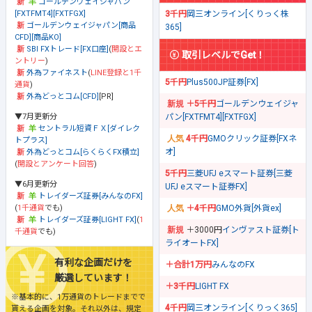
ゴールデンウェイジャパン
[FXTFMT4][FXTFGX]
3千円
岡三オンライン[くりっく株
ゴールデンウェイジャパン[商品
365]
CFD][商品KO]
SBI FXトレード[FX口座]
(
開設とエ
取引レベルでGet！
ントリー
)
外為ファイネスト
(
LINE登録と1千
5千円
Plus500JP証券[FX]
通貨
)
外為どっとコム[CFD]
[PR]
＋5千円
ゴールデンウェイジャ
▼7月更新分
パン[FXTFMT4][FXTFGX]
セントラル短資ＦＸ[ダイレク
4千円
GMOクリック証券[FXネ
トプラス]
オ]
外為どっとコム[らくらくFX積立]
(
開設とアンケート回答
)
5千円
三菱UFJ eスマート証券[三菱
▼6月更新分
UFJ eスマート証券FX]
トレイダーズ証券[みんなのFX]
(
1千通貨
でも)
＋4千円
GMO外貨[外貨ex]
トレイダーズ証券[LIGHT FX]
(
1
＋3000円
インヴァスト証券[ト
千通貨
でも)
ライオートFX]
有利な企画だけを
＋合計1万円
みんなのFX
厳選しています！
＋3千円
LIGHT FX
※基本的に、1万通貨のトレードまでで
4千円
岡三オンライン[くりっく365]
貰える企画を対象。それ以外は、規定