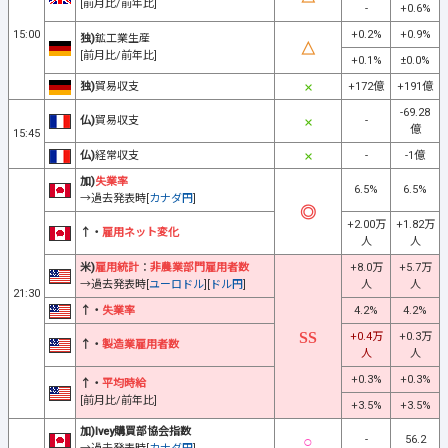
[前月比/前年比]
-
+0.6%
15:00
+0.2%
+0.9%
独)
鉱工業生産
[前月比/前年比]
+0.1%
±0.0%
独)
貿易収支
+172億
+191億
-69.28
仏)
貿易収支
-
億
15:45
仏)
経常収支
-
-1億
加)
失業率
6.5%
6.5%
→過去発表時[
カナダ円
]
+2.00万
+1.82万
↑・
雇用ネット変化
人
人
米)
雇用統計
：
非農業部門雇用者数
+8.0万
+5.7万
→過去発表時[
ユーロドル
][
ドル円
]
人
人
21:30
↑・
失業率
4.2%
4.2%
+0.4万
+0.3万
↑・
製造業雇用者数
人
人
+0.3%
+0.3%
↑・
平均時給
[前月比/前年比]
+3.5%
+3.5%
加)Ivey購買部協会指数
-
56.2