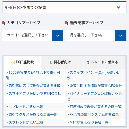
9日(日)の夜までの記事
カテゴリアーカイブ
過去記事アーカイブ
FX口座比較
初心者向け
トレードに使える
1000通貨単位&それ以下で取引可
スワップポイント(金利)が高い比
能
較
取引高に応じて現金が貰える比較
為替に関する情報が豊富なFX会社
スマホアプリが使いやすいFX会社
バイナリーオプション取扱いFX会
社
スプレッドが狭い比較
口座開設で現金が貰える企画一覧
取引でグルメが貰える企画一覧
FX会社の取引システム調査結果
スプレッドが低い比較
MT4が使えるFX会社一覧