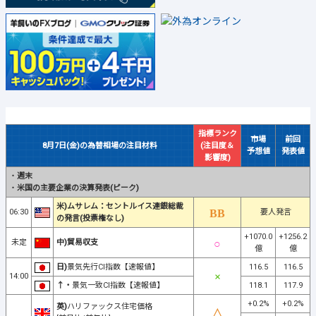
指標ランク
市場
前回
8月7日(金)の為替相場の注目材料
(注目度＆
予想値
発表値
影響度)
・
週末
・
米国の主要企業の決算発表(ピーク)
米)ムサレム：セントルイス連銀総裁
06:30
要人発言
の発言(投票権なし)
+1070.0
+1256.2
未定
中)貿易収支
億
億
日)
景気先行CI指数【速報値】
116.5
116.5
14:00
↑・
景気一致CI指数【速報値】
118.1
117.9
+0.2%
+0.2%
英)
ハリファックス住宅価格