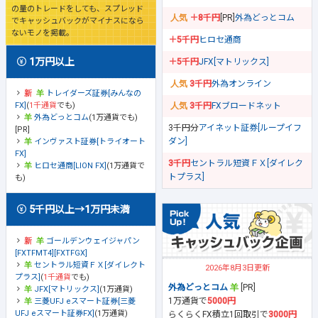
の量のトレードをしても、スプレッド
＋8千円
[PR]
外為どっとコム
でキャッシュバックがマイナスになら
ないモノを掲載。
＋5千円
ヒロセ通商
1万円以上
＋5千円
JFX[マトリックス]
3千円
外為オンライン
トレイダーズ証券[みんなの
FX]
(
1千通貨
でも)
3千円
FXブロードネット
外為どっとコム
(1万通貨でも)
3千円分
アイネット証券[ループイフ
[PR]
ダン]
インヴァスト証券[トライオート
FX]
3千円
セントラル短資ＦＸ[ダイレク
ヒロセ通商[LION FX]
(1万通貨で
トプラス]
も)
5千円以上→1万円未満
ゴールデンウェイジャパン
[FXTFMT4][FXTFGX]
セントラル短資ＦＸ[ダイレクト
2026年8月3日更新
プラス]
(
1千通貨
でも)
外為どっとコム
[PR]
JFX[マトリックス]
(1万通貨)
1万通貨で
5000円
三菱UFJ eスマート証券[三菱
UFJ eスマート証券FX]
(1万通貨)
らくらくFX積立1回取引で
3000円