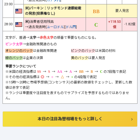
→過去発表時[
カナダ円
]
23:00
米)バーキン：リッチモンド連銀総裁
要人発言
の発言(投票権なし)
米)
消費者信用残高
+118.50
28:00
-1.82億
→過去発表時[
ユーロドル
][
ドル円
]
億
文字が、普通→
太字
→
赤色太字
の順番で重要なものになる。
ピンク太字
→金融政策関連のもの
オレンジのバック
は金融政策関連
ピンクのバック
は米国の材料
緑のバック
は企業の決算
黄のバック
は要人発言
重要ランクについて
※米国の経済指標は
→
→
→
→
→
→
の7段階で表記
※その他の経済指標は
→
→
→
の4段階で表記
※15時～20時に市場予想値(コンセンサス)の最新の数値をチェックし、更新した数
値は赤字で表記
※ランクは重要度や注目度を表すものでサプライズを予想するものではありませ
ん。
本日の注目為替相場をもっと詳しく