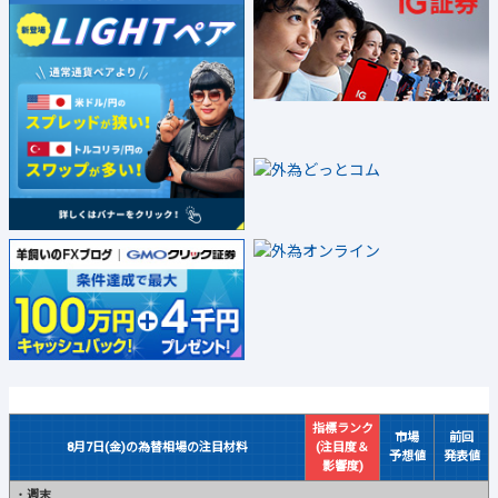
指標ランク
市場
前回
8月7日(金)の為替相場の注目材料
(注目度＆
予想値
発表値
影響度)
・
週末