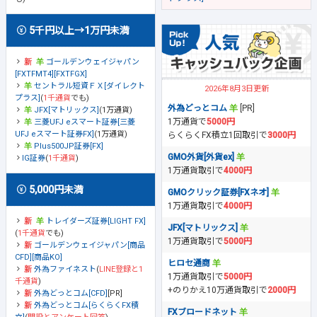
5千円以上→1万円未満
ゴールデンウェイジャパン
[FXTFMT4][FXTFGX]
セントラル短資ＦＸ[ダイレクト
2026年8月3日更新
プラス]
(
1千通貨
でも)
外為どっとコム
[PR]
JFX[マトリックス]
(1万通貨)
1万通貨で
5000円
三菱UFJ eスマート証券[三菱
UFJ eスマート証券FX]
(1万通貨)
らくらくFX積立1回取引で
3000円
Plus500JP証券[FX]
GMO外貨[外貨ex]
IG証券
(
1千通貨
)
1万通貨取引で
4000円
5,000円未満
GMOクリック証券[FXネオ]
1万通貨取引で
4000円
トレイダーズ証券[LIGHT FX]
JFX[マトリックス]
(
1千通貨
でも)
1万通貨取引で
5000円
ゴールデンウェイジャパン[商品
CFD][商品KO]
ヒロセ通商
外為ファイネスト
(
LINE登録と1
1万通貨取引で
5000円
千通貨
)
+のりかえ10万通貨取引で
2000円
外為どっとコム[CFD]
[PR]
外為どっとコム[らくらくFX積
FXブロードネット