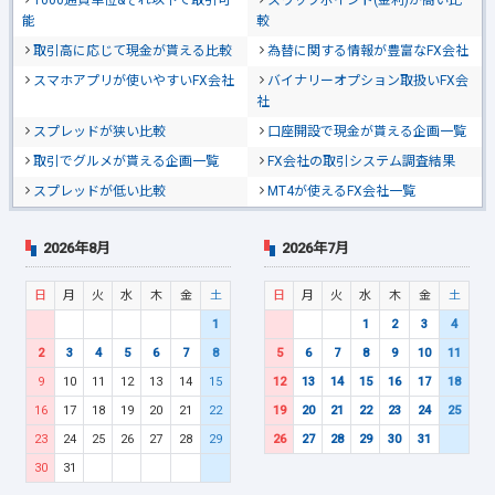
1000通貨単位&それ以下で取引可
スワップポイント(金利)が高い比
能
較
取引高に応じて現金が貰える比較
為替に関する情報が豊富なFX会社
スマホアプリが使いやすいFX会社
バイナリーオプション取扱いFX会
社
スプレッドが狭い比較
口座開設で現金が貰える企画一覧
取引でグルメが貰える企画一覧
FX会社の取引システム調査結果
スプレッドが低い比較
MT4が使えるFX会社一覧
2026年8月
2026年7月
日
月
火
水
木
金
土
日
月
火
水
木
金
土
1
1
2
3
4
2
3
4
5
6
7
8
5
6
7
8
9
10
11
9
10
11
12
13
14
15
12
13
14
15
16
17
18
16
17
18
19
20
21
22
19
20
21
22
23
24
25
23
24
25
26
27
28
29
26
27
28
29
30
31
30
31