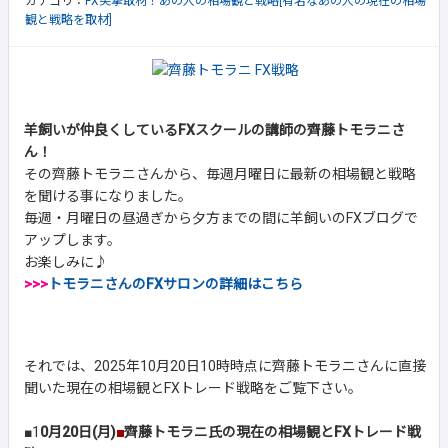
カテゴリ：
FX突撃取材！あの人の相場観と戦略[有名なあの人の現在の相場
観と戦略を取材]
羊飼いが仲良くしているFXスクールの講師の齊藤トモラニさ
ん！
その齊藤トモラニさんから、毎週月曜日に最新の相場観と戦略
を聞ける事になりました。
毎週・月曜日の昼過ぎから夕方までの間に羊飼いのFXブログで
アップします。
お楽しみに♪
>>>
トモラニさんのFXサロンの詳細はこちら
それでは、2025年10月20日10時時点に齊藤トモラニさんに直接
聞いた現在の相場観とFXトレード戦略をご覧下さい。
■1
0月20日(月)
■
齊藤トモラニ氏の現在の相場観とFXトレード戦