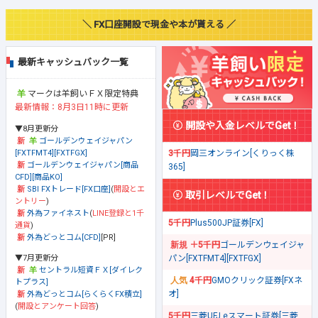
＼ FX口座開設で現金や本が貰える ／
最新キャッシュバック一覧
マークは羊飼いＦＸ限定特典
最新情報：8月3日11時に更新
開設や入金レベルでGet！
▼8月更新分
ゴールデンウェイジャパン
[FXTFMT4][FXTFGX]
3千円
岡三オンライン[くりっく株
ゴールデンウェイジャパン[商品
365]
CFD][商品KO]
SBI FXトレード[FX口座]
(
開設とエ
取引レベルでGet！
ントリー
)
外為ファイネスト
(
LINE登録と1千
5千円
Plus500JP証券[FX]
通貨
)
外為どっとコム[CFD]
[PR]
＋5千円
ゴールデンウェイジャ
▼7月更新分
パン[FXTFMT4][FXTFGX]
セントラル短資ＦＸ[ダイレク
4千円
GMOクリック証券[FXネ
トプラス]
オ]
外為どっとコム[らくらくFX積立]
(
開設とアンケート回答
)
5千円
三菱UFJ eスマート証券[三菱