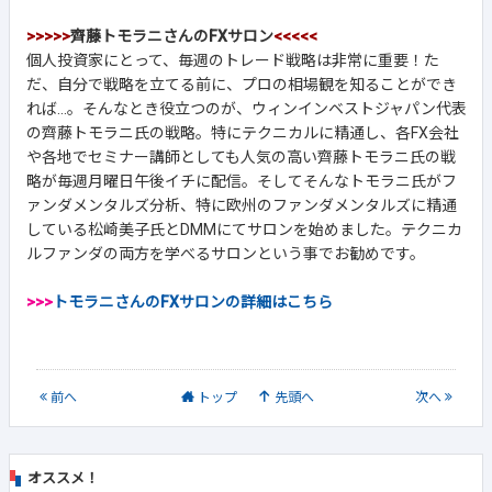
>>>>>
齊藤トモラニさんのFXサロン
<<<<<
個人投資家にとって、毎週のトレード戦略は非常に重要！た
だ、自分で戦略を立てる前に、プロの相場観を知ることができ
れば...。そんなとき役立つのが、ウィンインベストジャパン代表
の齊藤トモラニ氏の戦略。特にテクニカルに精通し、各FX会社
や各地でセミナー講師としても人気の高い齊藤トモラニ氏の戦
略が毎週月曜日午後イチに配信。そしてそんなトモラニ氏がフ
ァンダメンタルズ分析、特に欧州のファンダメンタルズに精通
している松崎美子氏とDMMにてサロンを始めました。テクニカ
ルファンダの両方を学べるサロンという事でお勧めです。
>>>
トモラニさんのFXサロンの詳細はこちら
前
へ
トップ
先頭へ
次
へ
オススメ！