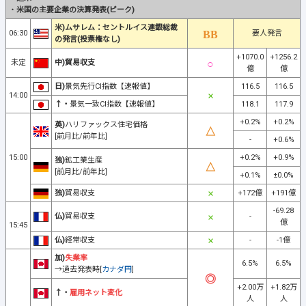
・
米国の主要企業の決算発表(ピーク)
米)ムサレム：セントルイス連銀総裁
06:30
要人発言
の発言(投票権なし)
+1070.0
+1256.2
未定
中)貿易収支
億
億
日)
景気先行CI指数【速報値】
116.5
116.5
14:00
↑・
景気一致CI指数【速報値】
118.1
117.9
+0.2%
+0.2%
英)
ハリファックス住宅価格
[前月比/前年比]
-
+0.6%
15:00
+0.2%
+0.9%
独)
鉱工業生産
[前月比/前年比]
+0.1%
±0.0%
独)
貿易収支
+172億
+191億
-69.28
仏)
貿易収支
-
億
15:45
仏)
経常収支
-
-1億
加)
失業率
6.5%
6.5%
→過去発表時[
カナダ円
]
+2.00万
+1.82万
↑・
雇用ネット変化
人
人