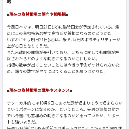
略
■
現在の為替相場の傾向や相場観
■
今週日本では、明日21日(火)に臨時国会が予定されている。焦
点はこの首相指名選挙で高市氏が首相になるのかどうかだ。
いずれにせよ明日21日(火)は、米ドル/円のボラティリティーが
上がる日となりそうだ。
また米政府の閉鎖が長引いており、こちらに関しても閉鎖が解
除されたらどのような動きになるのか注目したい。
指標の数字が出てこないことには今後の予測がつけられないた
め、諸々の数字が早々に出てくることを願うばかりだ。
■
現在の為替相場の戦略やスタンス
■
テクニカル的には10月6日にあけた窓が埋まりそうで埋まらない
というパターンになるのか、というところ。先週の調整の動き
では今週にも窓埋めの動きになるのかと思っていたが、サポー
トも強いようだ。
先週17日(金)に149円手前でサポートされたことからまだ窓を埋