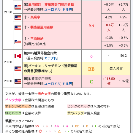
米)
雇用統計
：
非農業部門雇用者数
+8.0万
+5.7万
→過去発表時[
ユーロドル
][
ドル円
]
人
人
21:30
↑・
失業率
4.2%
4.2%
+0.4万
+0.3万
↑・
製造業雇用者数
人
人
+0.3%
+0.3%
↑・
平均時給
[前月比/前年比]
+3.5%
+3.5%
加)Ivey購買部協会指数
-
56.2
→過去発表時[
カナダ円
]
23:00
米)バーキン：リッチモンド連銀総裁
要人発言
の発言(投票権なし)
米)
消費者信用残高
+118.50
28:00
-1.82億
→過去発表時[
ユーロドル
][
ドル円
]
億
文字が、普通→
太字
→
赤色太字
の順番で重要なものになる。
ピンク太字
→金融政策関連のもの
オレンジのバック
は金融政策関連
ピンクのバック
は米国の材料
緑のバック
は企業の決算
黄のバック
は要人発言
重要ランクについて
※米国の経済指標は
→
→
→
→
→
→
の7段階で表記
※その他の経済指標は
→
→
→
の4段階で表記