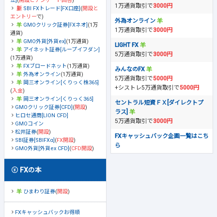
立]
(
開設とアンケート回答
)
1万通貨取引で
3000円
SBI FXトレード[FX口座]
(
開設と
エントリー
で)
外為オンライン
GMOクリック証券[FXネオ]
(1万
1万通貨取引で
3000円
通貨)
GMO外貨[外貨ex]
(1万通貨)
LIGHT FX
アイネット証券[ループイフダン]
5万通貨取引で
3000円
(1万通貨)
FXブロードネット
(1万通貨)
みんなのFX
外為オンライン
(1万通貨)
5万通貨取引で
5000円
岡三オンライン[くりっく株365]
+シストレ5万通貨取引で
5000円
(
入金
)
岡三オンライン[くりっく365]
セントラル短資ＦＸ[ダイレクトプ
GMOクリック証券[CFD]
(
開設
)
ラス]
ヒロセ通商[LION CFD]
5万通貨取引で
3000円
GMOコイン
松井証券
(
開設
)
FXキャッシュバック企画一覧はこち
SBI証券[SBIFXα]
(
FX開設
)
ら
GMO外貨[外貨ex CFD]
(
CFD開設
)
FXの本
ひまわり証券
(
開設
)
FXキャッシュバックお得順