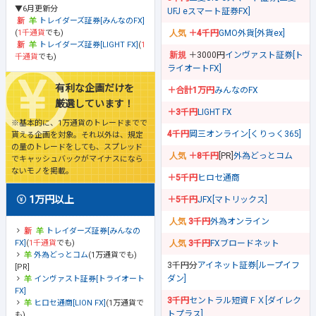
▼6月更新分
UFJ eスマート証券FX]
トレイダーズ証券[みんなのFX]
(
1千通貨
でも)
＋4千円
GMO外貨[外貨ex]
トレイダーズ証券[LIGHT FX]
(
1
＋3000円
インヴァスト証券[ト
千通貨
でも)
ライオートFX]
有利な企画だけを
＋合計1万円
みんなのFX
厳選しています！
＋3千円
LIGHT FX
※基本的に、1万通貨のトレードまでで
4千円
岡三オンライン[くりっく365]
貰える企画を対象。それ以外は、規定
の量のトレードをしても、スプレッド
＋8千円
[PR]
外為どっとコム
でキャッシュバックがマイナスになら
ないモノを掲載。
＋5千円
ヒロセ通商
1万円以上
＋5千円
JFX[マトリックス]
3千円
外為オンライン
トレイダーズ証券[みんなの
FX]
(
1千通貨
でも)
3千円
FXブロードネット
外為どっとコム
(1万通貨でも)
3千円分
アイネット証券[ループイフ
[PR]
ダン]
インヴァスト証券[トライオート
FX]
3千円
セントラル短資ＦＸ[ダイレク
ヒロセ通商[LION FX]
(1万通貨で
トプラス]
も)