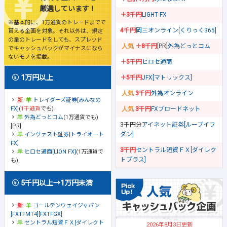
厳選しています！
＋3千円
LIGHT FX
※基本的に、1万通貨のトレードまでで
4千円
岡三オンライン[くりっく365]
貰える企画を対象。それ以外は、規定
の量のトレードをしても、スプレッド
＋8千円
[PR]
外為どっとコム
でキャッシュバックがマイナスになら
ないモノを掲載。
＋5千円
ヒロセ通商
1万円以上
＋5千円
JFX[マトリックス]
3千円
外為オンライン
トレイダーズ証券[みんなの
FX]
(
1千通貨
でも)
3千円
FXブロードネット
外為どっとコム
(1万通貨でも)
3千円分
アイネット証券[ループイフ
[PR]
ダン]
インヴァスト証券[トライオート
FX]
3千円
セントラル短資ＦＸ[ダイレク
ヒロセ通商[LION FX]
(1万通貨で
トプラス]
も)
5千円以上→1万円未満
ゴールデンウェイジャパン
[FXTFMT4][FXTFGX]
セントラル短資ＦＸ[ダイレクト
2026年8月3日更新