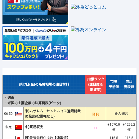
指標ランク
市場
前回
8月7日(金)の為替相場の注目材料
(注目度＆
予想値
発表値
影響度)
・
週末
・
米国の主要企業の決算発表(ピーク)
米)ムサレム：セントルイス連銀総裁
06:30
要人発言
の発言(投票権なし)
+1070.0
+1256.2
未定
中)貿易収支
億
億
日)
景気先行CI指数【速報値】
116.5
116.5