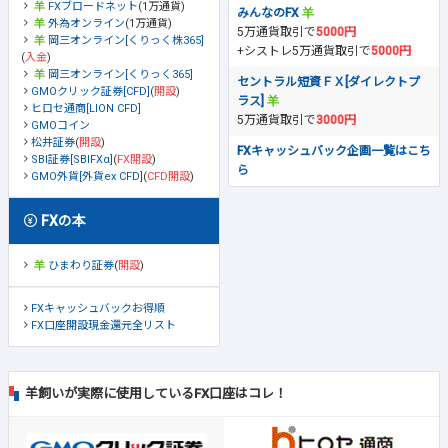
FXブロードネット
(1万通貨)
みんなのFX
外為オンライン
(1万通貨)
5万通貨取引で
5000円
岡三オンライン[くりっく株365]
+シストレ5万通貨取引で
5000円
(
入金
)
岡三オンライン[くりっく365]
セントラル短資ＦＸ[ダイレクトプ
GMOクリック証券[CFD]
(
開設
)
ラス]
ヒロセ通商[LION CFD]
5万通貨取引で
3000円
GMOコイン
松井証券
(
開設
)
FXキャッシュバック企画一覧はこち
SBI証券[SBIFXα]
(
FX開設
)
ら
GMO外貨[外貨ex CFD]
(
CFD開設
)
FXの本
ひまわり証券
(
開設
)
FXキャッシュバックお得順
FX口座開設現金還元全リスト
羊飼いが実際に使用しているFX口座はコレ！