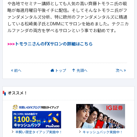
や各地でセミナー講師としても人気の高い齊藤トモラニ氏の戦
略が毎週月曜日午後イチに配信。そしてそんなトモラニ氏がフ
ァンダメンタルズ分析、特に欧州のファンダメンタルズに精通
している松崎美子氏とDMMにてサロンを始めました。テクニカ
ルファンダの両方を学べるサロンという事でお勧めです。
>>>
トモラニさんのFXサロンの詳細はこちら
前
へ
トップ
先頭へ
次
へ
オススメ！
羊飼い限定タイアップ実施中！
キャッシュバック実施中！