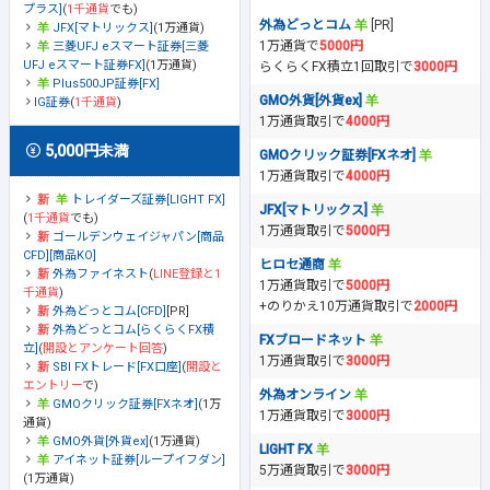
プラス]
(
1千通貨
でも)
外為どっとコム
[PR]
JFX[マトリックス]
(1万通貨)
1万通貨で
5000円
三菱UFJ eスマート証券[三菱
UFJ eスマート証券FX]
(1万通貨)
らくらくFX積立1回取引で
3000円
Plus500JP証券[FX]
GMO外貨[外貨ex]
IG証券
(
1千通貨
)
1万通貨取引で
4000円
5,000円未満
GMOクリック証券[FXネオ]
1万通貨取引で
4000円
トレイダーズ証券[LIGHT FX]
JFX[マトリックス]
(
1千通貨
でも)
1万通貨取引で
5000円
ゴールデンウェイジャパン[商品
CFD][商品KO]
ヒロセ通商
外為ファイネスト
(
LINE登録と1
1万通貨取引で
5000円
千通貨
)
+のりかえ10万通貨取引で
2000円
外為どっとコム[CFD]
[PR]
外為どっとコム[らくらくFX積
FXブロードネット
立]
(
開設とアンケート回答
)
1万通貨取引で
3000円
SBI FXトレード[FX口座]
(
開設と
エントリー
で)
外為オンライン
GMOクリック証券[FXネオ]
(1万
1万通貨取引で
3000円
通貨)
GMO外貨[外貨ex]
(1万通貨)
LIGHT FX
アイネット証券[ループイフダン]
5万通貨取引で
3000円
(1万通貨)