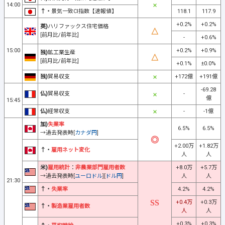
14:00
↑・
景気一致CI指数【速報値】
118.1
117.9
+0.2%
+0.2%
英)
ハリファックス住宅価格
[前月比/前年比]
-
+0.6%
15:00
+0.2%
+0.9%
独)
鉱工業生産
[前月比/前年比]
+0.1%
±0.0%
独)
貿易収支
+172億
+191億
-69.28
仏)
貿易収支
-
億
15:45
仏)
経常収支
-
-1億
加)
失業率
6.5%
6.5%
→過去発表時[
カナダ円
]
+2.00万
+1.82万
↑・
雇用ネット変化
人
人
米)
雇用統計
：
非農業部門雇用者数
+8.0万
+5.7万
→過去発表時[
ユーロドル
][
ドル円
]
人
人
21:30
↑・
失業率
4.2%
4.2%
+0.4万
+0.3万
↑・
製造業雇用者数
人
人
+0.3%
+0.3%