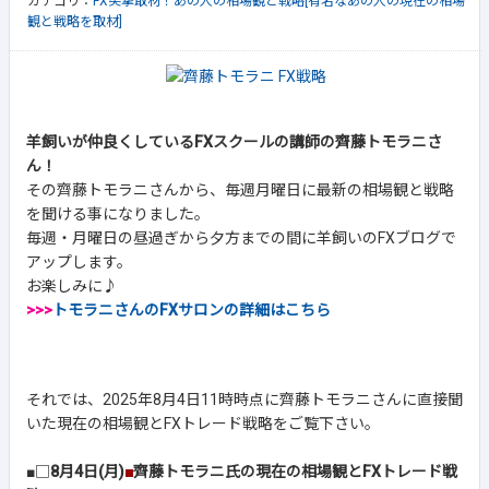
カテゴリ：
FX突撃取材！あの人の相場観と戦略[有名なあの人の現在の相場
観と戦略を取材]
羊飼いが仲良くしているFXスクールの講師の齊藤トモラニさ
ん！
その齊藤トモラニさんから、毎週月曜日に最新の相場観と戦略
を聞ける事になりました。
毎週・月曜日の昼過ぎから夕方までの間に羊飼いのFXブログで
アップします。
お楽しみに♪
>>>
トモラニさんのFXサロンの詳細はこちら
それでは、2025年8月4日11時時点に齊藤トモラニさんに直接聞
いた現在の相場観とFXトレード戦略をご覧下さい。
■□
8月4日(月)
■
齊藤トモラニ氏の現在の相場観とFXトレード戦