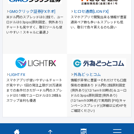
GMOクリック証券[FXネオ]
ヒロセ通商[LION FX]
米ドル円のスプレッドは0.2銭で、ユー
スマホアプリで閲覧出来る情報が豊富
ロドルは0.3pips(原則固定、例外あり)
通貨ペア数も多い＆スプレッドも低
チャートも見やすく、取引ツールも使
い、取引で色々貰えるのも良い
いやすい！スキャルに最適♪
LIGHT FX
外為どっとコム
スマホアプリが使いやすい＆チャート
情報が非常に豊富→それだけでも口座
が見やすい
1回の発注上限が20万通貨
保有の価値あり
ドル円0.2銭原則固定
までの条件付きだが→ドル円のスプレ
(例外あり)(12/1am9:00時点)＆ユーロ
ッドは0.18銭でユーロドルは0.28銭＆
ドル0.3pips原則固定(例外あり)
スワップ金利も優遇
(12/1am9:00時点)で実用的 [PR](キャ
ンペーンスプレッド)(詳細は公式HPを
ご確認ください)