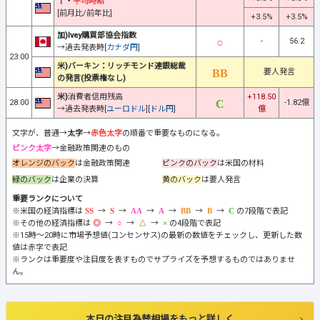
↑・
平均時給
[前月比/前年比]
+3.5%
+3.5%
加)Ivey購買部協会指数
-
56.2
→過去発表時[
カナダ円
]
23:00
米)バーキン：リッチモンド連銀総裁
要人発言
の発言(投票権なし)
米)
消費者信用残高
+118.50
28:00
-1.82億
→過去発表時[
ユーロドル
][
ドル円
]
億
文字が、普通→
太字
→
赤色太字
の順番で重要なものになる。
ピンク太字
→金融政策関連のもの
オレンジのバック
は金融政策関連
ピンクのバック
は米国の材料
緑のバック
は企業の決算
黄のバック
は要人発言
重要ランクについて
※米国の経済指標は
→
→
→
→
→
→
の7段階で表記
※その他の経済指標は
→
→
→
の4段階で表記
※15時～20時に市場予想値(コンセンサス)の最新の数値をチェックし、更新した数
値は赤字で表記
※ランクは重要度や注目度を表すものでサプライズを予想するものではありませ
ん。
本日の注目為替相場をもっと詳しく