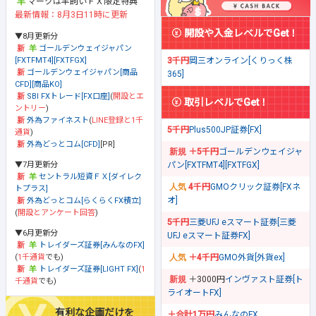
マークは羊飼いＦＸ限定特典
最新情報：8月3日11時に更新
開設や入金レベルでGet！
▼8月更新分
ゴールデンウェイジャパン
[FXTFMT4][FXTFGX]
3千円
岡三オンライン[くりっく株
ゴールデンウェイジャパン[商品
365]
CFD][商品KO]
SBI FXトレード[FX口座]
(
開設とエ
取引レベルでGet！
ントリー
)
外為ファイネスト
(
LINE登録と1千
5千円
Plus500JP証券[FX]
通貨
)
外為どっとコム[CFD]
[PR]
＋5千円
ゴールデンウェイジャ
▼7月更新分
パン[FXTFMT4][FXTFGX]
セントラル短資ＦＸ[ダイレク
4千円
GMOクリック証券[FXネ
トプラス]
オ]
外為どっとコム[らくらくFX積立]
(
開設とアンケート回答
)
5千円
三菱UFJ eスマート証券[三菱
▼6月更新分
UFJ eスマート証券FX]
トレイダーズ証券[みんなのFX]
(
1千通貨
でも)
＋4千円
GMO外貨[外貨ex]
トレイダーズ証券[LIGHT FX]
(
1
＋3000円
インヴァスト証券[ト
千通貨
でも)
ライオートFX]
有利な企画だけを
＋合計1万円
みんなのFX