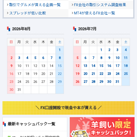
取引でグルメが貰える企画一覧
FX会社の取引システム調査結果
スプレッドが低い比較
MT4が使えるFX会社一覧
2026年8月
2026年7月
日
月
火
水
木
金
土
日
月
火
水
木
金
土
1
1
2
3
4
2
3
4
5
6
7
8
5
6
7
8
9
10
11
9
10
11
12
13
14
15
12
13
14
15
16
17
18
16
17
18
19
20
21
22
19
20
21
22
23
24
25
23
24
25
26
27
28
29
26
27
28
29
30
31
30
31
＼ FX口座開設で現金や本が貰える ／
最新キャッシュバック一覧