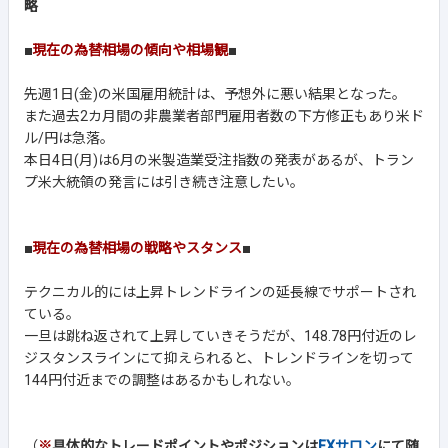
略
■
現在の為替相場の傾向や相場観
■
先週1日(金)の米国雇用統計は、予想外に悪い結果となった。
また過去2カ月間の非農業者部門雇用者数の下方修正もあり米ド
ル/円は急落。
本日4日(月)は6月の米製造業受注指数の発表があるが、トラン
プ米大統領の発言には引き続き注意したい。
■
現在の為替相場の戦略やスタンス
■
テクニカル的には上昇トレンドラインの延長線でサポートされ
ている。
一旦は跳ね返されて上昇していきそうだが、148.78円付近のレ
ジスタンスラインにて抑えられると、トレンドラインを切って
144円付近までの調整はあるかもしれない。
（
※
具体的なトレードポイントやポジションは
FXサロン
にて随