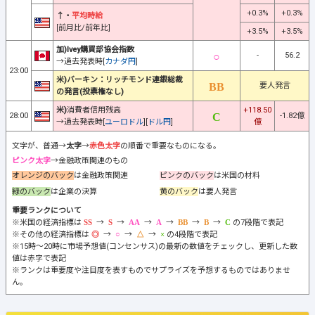
+0.3%
+0.3%
↑・
平均時給
[前月比/前年比]
+3.5%
+3.5%
加)Ivey購買部協会指数
-
56.2
→過去発表時[
カナダ円
]
23:00
米)バーキン：リッチモンド連銀総裁
要人発言
の発言(投票権なし)
米)
消費者信用残高
+118.50
28:00
-1.82億
→過去発表時[
ユーロドル
][
ドル円
]
億
文字が、普通→
太字
→
赤色太字
の順番で重要なものになる。
ピンク太字
→金融政策関連のもの
オレンジのバック
は金融政策関連
ピンクのバック
は米国の材料
緑のバック
は企業の決算
黄のバック
は要人発言
重要ランクについて
※米国の経済指標は
→
→
→
→
→
→
の7段階で表記
※その他の経済指標は
→
→
→
の4段階で表記
※15時～20時に市場予想値(コンセンサス)の最新の数値をチェックし、更新した数
値は赤字で表記
※ランクは重要度や注目度を表すものでサプライズを予想するものではありませ
ん。