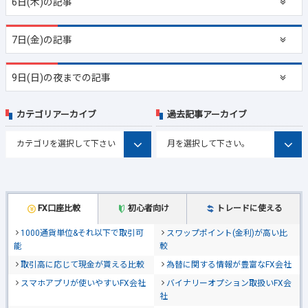
6日(木)の記事
7日(金)の記事
9日(日)の夜までの記事
カテゴリアーカイブ
過去記事アーカイブ
FX口座比較
初心者向け
トレードに使える
1000通貨単位&それ以下で取引可
スワップポイント(金利)が高い比
能
較
取引高に応じて現金が貰える比較
為替に関する情報が豊富なFX会社
スマホアプリが使いやすいFX会社
バイナリーオプション取扱いFX会
社