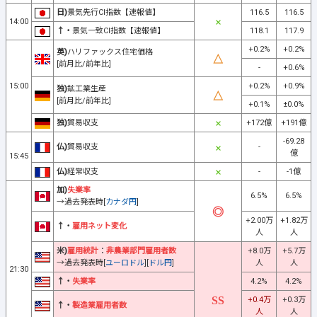
日)
景気先行CI指数【速報値】
116.5
116.5
14:00
↑・
景気一致CI指数【速報値】
118.1
117.9
+0.2%
+0.2%
英)
ハリファックス住宅価格
[前月比/前年比]
-
+0.6%
15:00
+0.2%
+0.9%
独)
鉱工業生産
[前月比/前年比]
+0.1%
±0.0%
独)
貿易収支
+172億
+191億
-69.28
仏)
貿易収支
-
億
15:45
仏)
経常収支
-
-1億
加)
失業率
6.5%
6.5%
→過去発表時[
カナダ円
]
+2.00万
+1.82万
↑・
雇用ネット変化
人
人
米)
雇用統計
：
非農業部門雇用者数
+8.0万
+5.7万
→過去発表時[
ユーロドル
][
ドル円
]
人
人
21:30
↑・
失業率
4.2%
4.2%
+0.4万
+0.3万
↑・
製造業雇用者数
人
人