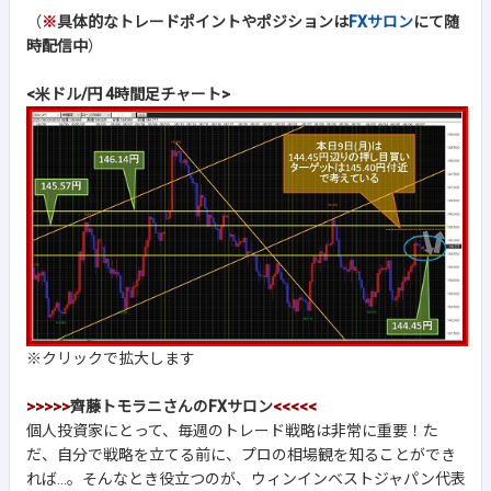
（
※
具体的なトレードポイントやポジションは
FXサロン
にて随
時配信中
）
<米ドル/円 4時間足チャート>
※クリックで拡大します
>>>>>
齊藤トモラニさんのFXサロン
<<<<<
個人投資家にとって、毎週のトレード戦略は非常に重要！た
だ、自分で戦略を立てる前に、プロの相場観を知ることができ
れば...。そんなとき役立つのが、ウィンインベストジャパン代表