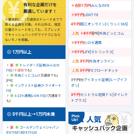
有利な企画だけを
＋合計1万円
みんなのFX
厳選しています！
＋3千円
LIGHT FX
※基本的に、1万通貨のトレードまでで
4千円
岡三オンライン[くりっく365]
貰える企画を対象。それ以外は、規定
の量のトレードをしても、スプレッド
＋8千円
[PR]
外為どっとコム
でキャッシュバックがマイナスになら
ないモノを掲載。
＋5千円
ヒロセ通商
1万円以上
＋5千円
JFX[マトリックス]
3千円
外為オンライン
トレイダーズ証券[みんなの
FX]
(
1千通貨
でも)
3千円
FXブロードネット
外為どっとコム
(1万通貨でも)
3千円分
アイネット証券[ループイフ
[PR]
ダン]
インヴァスト証券[トライオート
FX]
3千円
セントラル短資ＦＸ[ダイレク
ヒロセ通商[LION FX]
(1万通貨で
トプラス]
も)
5千円以上→1万円未満
ゴールデンウェイジャパン
[FXTFMT4][FXTFGX]