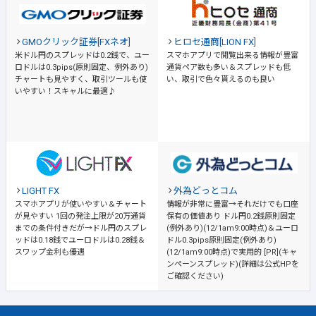
GMOクリック証券[FXネオ]
ヒロセ通商[LION FX]
米ドル円のスプレッドは0.2銭で、ユー
スマホアプリで閲覧出来る情報が豊富
ロドルは0.3pips(原則固定、例外あり)
通貨ペア数も多い＆スプレッドも低
チャートも見やすく、取引ツールも使
い、取引で色々貰えるのも良い
いやすい！スキャルに最適♪
LIGHT FX
外為どっとコム
スマホアプリが使いやすい＆チャート
情報が非常に豊富→それだけでも口座
が見やすい
1回の発注上限が20万通貨
保有の価値あり
ドル円0.2銭原則固定
までの条件付きだが→ドル円のスプレ
(例外あり)(12/1am9:00時点)＆ユーロ
ッドは0.18銭でユーロドルは0.28銭＆
ドル0.3pips原則固定(例外あり)
スワップ金利も優遇
(12/1am9:00時点)で実用的 [PR](キャ
ンペーンスプレッド)(詳細は公式HPを
ご確認ください)