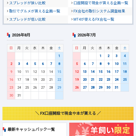
スプレッドが狭い比較
口座開設で現金が貰える企画一覧
取引でグルメが貰える企画一覧
FX会社の取引システム調査結果
スプレッドが低い比較
MT4が使えるFX会社一覧
2026年8月
2026年7月
日
月
火
水
木
金
土
日
月
火
水
木
金
土
1
1
2
3
4
2
3
4
5
6
7
8
5
6
7
8
9
10
11
9
10
11
12
13
14
15
12
13
14
15
16
17
18
16
17
18
19
20
21
22
19
20
21
22
23
24
25
23
24
25
26
27
28
29
26
27
28
29
30
31
30
31
＼ FX口座開設で現金や本が貰える ／
最新キャッシュバック一覧