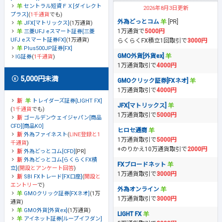
セントラル短資ＦＸ[ダイレクト
2026年8月3日更新
プラス]
(
1千通貨
でも)
外為どっとコム
[PR]
JFX[マトリックス]
(1万通貨)
1万通貨で
5000円
三菱UFJ eスマート証券[三菱
UFJ eスマート証券FX]
(1万通貨)
らくらくFX積立1回取引で
3000円
Plus500JP証券[FX]
GMO外貨[外貨ex]
IG証券
(
1千通貨
)
1万通貨取引で
4000円
5,000円未満
GMOクリック証券[FXネオ]
1万通貨取引で
4000円
トレイダーズ証券[LIGHT FX]
JFX[マトリックス]
(
1千通貨
でも)
1万通貨取引で
5000円
ゴールデンウェイジャパン[商品
CFD][商品KO]
ヒロセ通商
外為ファイネスト
(
LINE登録と1
1万通貨取引で
5000円
千通貨
)
+のりかえ10万通貨取引で
2000円
外為どっとコム[CFD]
[PR]
外為どっとコム[らくらくFX積
FXブロードネット
立]
(
開設とアンケート回答
)
1万通貨取引で
3000円
SBI FXトレード[FX口座]
(
開設と
エントリー
で)
外為オンライン
GMOクリック証券[FXネオ]
(1万
1万通貨取引で
3000円
通貨)
GMO外貨[外貨ex]
(1万通貨)
LIGHT FX
アイネット証券[ループイフダン]