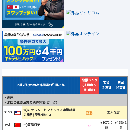
指標ランク
市場
前回
8月7日(金)の為替相場の注目材料
(注目度＆
予想値
発表値
影響度)
・
週末
・
米国の主要企業の決算発表(ピーク)
米)ムサレム：セントルイス連銀総裁
06:30
要人発言
の発言(投票権なし)
+1070.0
+1256.2
未定
中)貿易収支
億
億