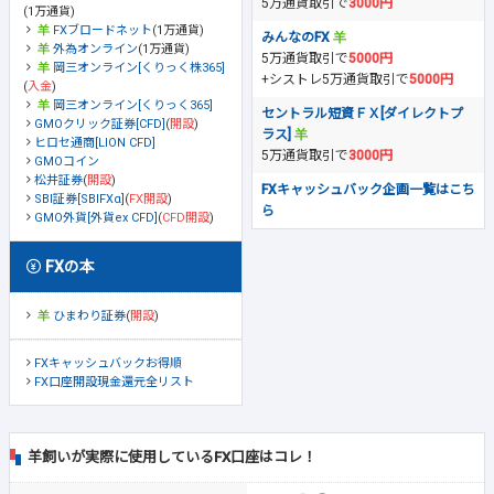
5万通貨取引で
3000円
(1万通貨)
FXブロードネット
(1万通貨)
みんなのFX
外為オンライン
(1万通貨)
5万通貨取引で
5000円
岡三オンライン[くりっく株365]
+シストレ5万通貨取引で
5000円
(
入金
)
岡三オンライン[くりっく365]
セントラル短資ＦＸ[ダイレクトプ
GMOクリック証券[CFD]
(
開設
)
ラス]
ヒロセ通商[LION CFD]
5万通貨取引で
3000円
GMOコイン
松井証券
(
開設
)
FXキャッシュバック企画一覧はこち
SBI証券[SBIFXα]
(
FX開設
)
ら
GMO外貨[外貨ex CFD]
(
CFD開設
)
FXの本
ひまわり証券
(
開設
)
FXキャッシュバックお得順
FX口座開設現金還元全リスト
羊飼いが実際に使用しているFX口座はコレ！