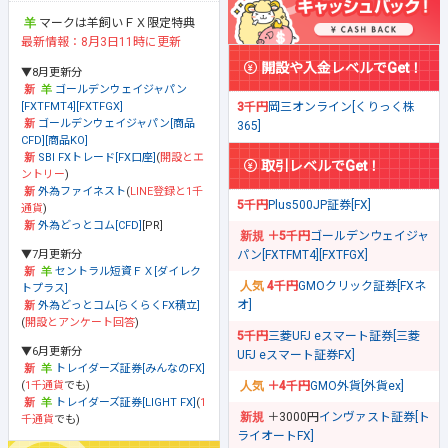
マークは羊飼いＦＸ限定特典
最新情報：8月3日11時に更新
開設や入金レベルでGet！
▼8月更新分
ゴールデンウェイジャパン
[FXTFMT4][FXTFGX]
3千円
岡三オンライン[くりっく株
ゴールデンウェイジャパン[商品
365]
CFD][商品KO]
SBI FXトレード[FX口座]
(
開設とエ
取引レベルでGet！
ントリー
)
外為ファイネスト
(
LINE登録と1千
5千円
Plus500JP証券[FX]
通貨
)
外為どっとコム[CFD]
[PR]
＋5千円
ゴールデンウェイジャ
▼7月更新分
パン[FXTFMT4][FXTFGX]
セントラル短資ＦＸ[ダイレク
4千円
GMOクリック証券[FXネ
トプラス]
オ]
外為どっとコム[らくらくFX積立]
(
開設とアンケート回答
)
5千円
三菱UFJ eスマート証券[三菱
▼6月更新分
UFJ eスマート証券FX]
トレイダーズ証券[みんなのFX]
(
1千通貨
でも)
＋4千円
GMO外貨[外貨ex]
トレイダーズ証券[LIGHT FX]
(
1
＋3000円
インヴァスト証券[ト
千通貨
でも)
ライオートFX]