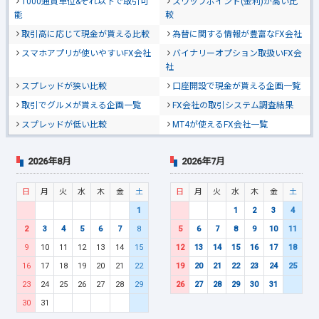
1000通貨単位&それ以下で取引可
スワップポイント(金利)が高い比
能
較
取引高に応じて現金が貰える比較
為替に関する情報が豊富なFX会社
スマホアプリが使いやすいFX会社
バイナリーオプション取扱いFX会
社
スプレッドが狭い比較
口座開設で現金が貰える企画一覧
取引でグルメが貰える企画一覧
FX会社の取引システム調査結果
スプレッドが低い比較
MT4が使えるFX会社一覧
2026年8月
2026年7月
日
月
火
水
木
金
土
日
月
火
水
木
金
土
1
1
2
3
4
2
3
4
5
6
7
8
5
6
7
8
9
10
11
9
10
11
12
13
14
15
12
13
14
15
16
17
18
16
17
18
19
20
21
22
19
20
21
22
23
24
25
23
24
25
26
27
28
29
26
27
28
29
30
31
30
31