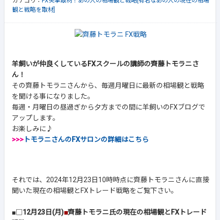
カテゴリ：
FX突撃取材！あの人の相場観と戦略[有名なあの人の現在の相場
観と戦略を取材]
羊飼いが仲良くしているFXスクールの講師の齊藤トモラニさ
ん！
その齊藤トモラニさんから、毎週月曜日に最新の相場観と戦略
を聞ける事になりました。
毎週・月曜日の昼過ぎから夕方までの間に羊飼いのFXブログで
アップします。
お楽しみに♪
>>>
トモラニさんのFXサロンの詳細はこちら
それでは、2024年12月23日10時時点に齊藤トモラニさんに直接
聞いた現在の相場観とFXトレード戦略をご覧下さい。
■□
12月23日(月)
■
齊藤トモラニ氏の現在の相場観とFXトレード