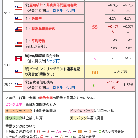
米)
雇用統計
：
非農業部門雇用者数
+8.0万
+5.7万
→過去発表時[
ユーロドル
][
ドル円
]
人
人
21:30
↑・
失業率
4.2%
4.2%
+0.4万
+0.3万
↑・
製造業雇用者数
人
人
+0.3%
+0.3%
↑・
平均時給
[前月比/前年比]
+3.5%
+3.5%
加)Ivey購買部協会指数
-
56.2
→過去発表時[
カナダ円
]
23:00
米)バーキン：リッチモンド連銀総裁
要人発言
の発言(投票権なし)
米)
消費者信用残高
+118.50
28:00
-1.82億
→過去発表時[
ユーロドル
][
ドル円
]
億
文字が、普通→
太字
→
赤色太字
の順番で重要なものになる。
ピンク太字
→金融政策関連のもの
オレンジのバック
は金融政策関連
ピンクのバック
は米国の材料
緑のバック
は企業の決算
黄のバック
は要人発言
重要ランクについて
※米国の経済指標は
→
→
→
→
→
→
の7段階で表記
※その他の経済指標は
→
→
→
の4段階で表記