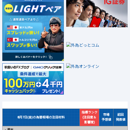
指標ランク
市場
前回
8月7日(金)の為替相場の注目材料
(注目度＆
予想値
発表値
影響度)
・
週末