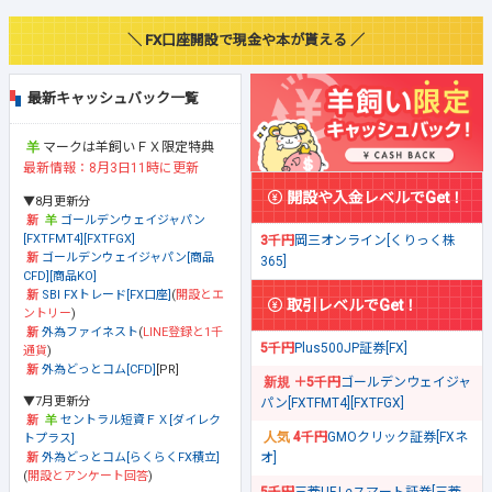
＼ FX口座開設で現金や本が貰える ／
最新キャッシュバック一覧
マークは羊飼いＦＸ限定特典
最新情報：8月3日11時に更新
開設や入金レベルでGet！
▼8月更新分
ゴールデンウェイジャパン
[FXTFMT4][FXTFGX]
3千円
岡三オンライン[くりっく株
ゴールデンウェイジャパン[商品
365]
CFD][商品KO]
SBI FXトレード[FX口座]
(
開設とエ
取引レベルでGet！
ントリー
)
外為ファイネスト
(
LINE登録と1千
5千円
Plus500JP証券[FX]
通貨
)
外為どっとコム[CFD]
[PR]
＋5千円
ゴールデンウェイジャ
▼7月更新分
パン[FXTFMT4][FXTFGX]
セントラル短資ＦＸ[ダイレク
4千円
GMOクリック証券[FXネ
トプラス]
オ]
外為どっとコム[らくらくFX積立]
(
開設とアンケート回答
)
5千円
三菱UFJ eスマート証券[三菱