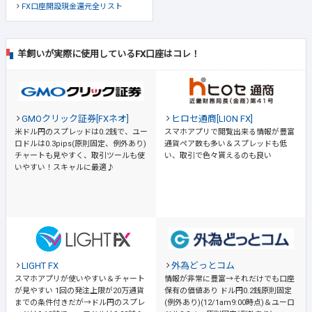
FX口座開設現金還元全リスト
羊飼いが実際に使用しているFX口座はコレ！
GMOクリック証券[FXネオ]
ヒロセ通商[LION FX]
米ドル円のスプレッドは0.2銭で、ユー
スマホアプリで閲覧出来る情報が豊富
ロドルは0.3pips(原則固定、例外あり)
通貨ペア数も多い＆スプレッドも低
チャートも見やすく、取引ツールも使
い、取引で色々貰えるのも良い
いやすい！スキャルに最適♪
LIGHT FX
外為どっとコム
スマホアプリが使いやすい＆チャート
情報が非常に豊富→それだけでも口座
が見やすい
1回の発注上限が20万通貨
保有の価値あり
ドル円0.2銭原則固定
までの条件付きだが→ドル円のスプレ
(例外あり)(12/1am9:00時点)＆ユーロ