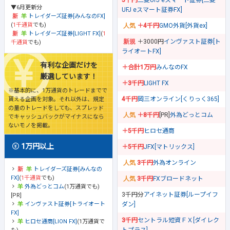
▼6月更新分
UFJ eスマート証券FX]
トレイダーズ証券[みんなのFX]
(
1千通貨
でも)
＋4千円
GMO外貨[外貨ex]
トレイダーズ証券[LIGHT FX]
(
1
＋3000円
インヴァスト証券[ト
千通貨
でも)
ライオートFX]
有利な企画だけを
＋合計1万円
みんなのFX
厳選しています！
＋3千円
LIGHT FX
※基本的に、1万通貨のトレードまでで
4千円
岡三オンライン[くりっく365]
貰える企画を対象。それ以外は、規定
の量のトレードをしても、スプレッド
＋8千円
[PR]
外為どっとコム
でキャッシュバックがマイナスになら
ないモノを掲載。
＋5千円
ヒロセ通商
1万円以上
＋5千円
JFX[マトリックス]
3千円
外為オンライン
トレイダーズ証券[みんなの
FX]
(
1千通貨
でも)
3千円
FXブロードネット
外為どっとコム
(1万通貨でも)
3千円分
アイネット証券[ループイフ
[PR]
ダン]
インヴァスト証券[トライオート
FX]
3千円
セントラル短資ＦＸ[ダイレク
ヒロセ通商[LION FX]
(1万通貨で
トプラス]