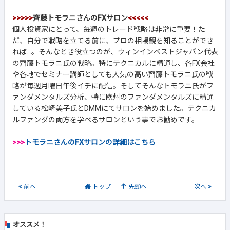
>>>>>
齊藤トモラニさんのFXサロン
<<<<<
個人投資家にとって、毎週のトレード戦略は非常に重要！た
だ、自分で戦略を立てる前に、プロの相場観を知ることができ
れば...。そんなとき役立つのが、ウィンインベストジャパン代表
の齊藤トモラニ氏の戦略。特にテクニカルに精通し、各FX会社
や各地でセミナー講師としても人気の高い齊藤トモラニ氏の戦
略が毎週月曜日午後イチに配信。そしてそんなトモラニ氏がフ
ァンダメンタルズ分析、特に欧州のファンダメンタルズに精通
している松崎美子氏とDMMにてサロンを始めました。テクニカ
ルファンダの両方を学べるサロンという事でお勧めです。
>>>
トモラニさんのFXサロンの詳細はこちら
前
へ
トップ
先頭へ
次
へ
オススメ！