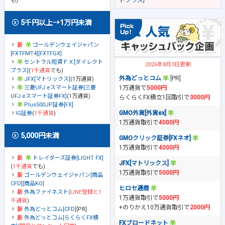
も)
5千円以上→1万円未満
ゴールデンウェイジャパン
[FXTFMT4][FXTFGX]
セントラル短資ＦＸ[ダイレクト
2026年8月3日更新
プラス]
(
1千通貨
でも)
外為どっとコム
[PR]
JFX[マトリックス]
(1万通貨)
1万通貨で
5000円
三菱UFJ eスマート証券[三菱
UFJ eスマート証券FX]
(1万通貨)
らくらくFX積立1回取引で
3000円
Plus500JP証券[FX]
GMO外貨[外貨ex]
IG証券
(
1千通貨
)
1万通貨取引で
4000円
5,000円未満
GMOクリック証券[FXネオ]
1万通貨取引で
4000円
トレイダーズ証券[LIGHT FX]
JFX[マトリックス]
(
1千通貨
でも)
1万通貨取引で
5000円
ゴールデンウェイジャパン[商品
CFD][商品KO]
ヒロセ通商
外為ファイネスト
(
LINE登録と1
1万通貨取引で
5000円
千通貨
)
+のりかえ10万通貨取引で
2000円
外為どっとコム[CFD]
[PR]
外為どっとコム[らくらくFX積
FXブロードネット