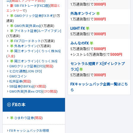
立]
(
開設とアンケート回答
)
1万通貨取引で
3000円
SBI FXトレード[FX口座]
(
開設と
エントリー
で)
外為オンライン
GMOクリック証券[FXネオ]
(1万
1万通貨取引で
3000円
通貨)
GMO外貨[外貨ex]
(1万通貨)
LIGHT FX
アイネット証券[ループイフダン]
5万通貨取引で
3000円
(1万通貨)
FXブロードネット
(1万通貨)
みんなのFX
外為オンライン
(1万通貨)
5万通貨取引で
5000円
岡三オンライン[くりっく株365]
+シストレ5万通貨取引で
5000円
(
入金
)
岡三オンライン[くりっく365]
セントラル短資ＦＸ[ダイレクトプ
GMOクリック証券[CFD]
(
開設
)
ラス]
ヒロセ通商[LION CFD]
5万通貨取引で
3000円
GMOコイン
松井証券
(
開設
)
FXキャッシュバック企画一覧はこち
SBI証券[SBIFXα]
(
FX開設
)
ら
GMO外貨[外貨ex CFD]
(
CFD開設
)
FXの本
ひまわり証券
(
開設
)
FXキャッシュバックお得順