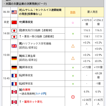
・
米国の主要企業の決算発表(ピーク)
米)ムサレム：セントルイス連銀総裁
06:30
要人発言
の発言(投票権なし)
+1070.0
+1256.2
未定
中)貿易収支
億
億
日)
景気先行CI指数【速報値】
116.5
116.5
14:00
↑・
景気一致CI指数【速報値】
118.1
117.9
+0.2%
+0.2%
英)
ハリファックス住宅価格
[前月比/前年比]
-
+0.6%
15:00
+0.2%
+0.9%
独)
鉱工業生産
[前月比/前年比]
+0.1%
±0.0%
独)
貿易収支
+172億
+191億
-69.28
仏)
貿易収支
-
億
15:45
仏)
経常収支
-
-1億
加)
失業率
6.5%
6.5%
→過去発表時[
カナダ円
]
+2.00万
+1.82万
↑・
雇用ネット変化
人
人