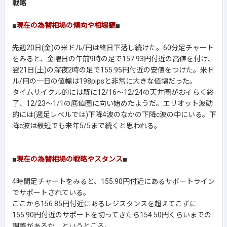
戦略
■
現在の為替相場の傾向や相場観
■
先週20日(金)の米ドル/円は終日下落し続けた。60分足チャート
をみると、金曜日の午前9時の足で157.93円付近の高値を付け、
翌21日(土)の深夜2時の足で155.95円付近の安値をつけた。米ド
ル/円の一日の値幅は198pipsと非常に大きな値幅だった。
タイムサイクル的には既に12/16～12/24の天井圏がおそらく終
了、12/23～1/1の底値圏に向い始めたようだ。エリオット波動
的には(週足レベルでは)下降4波のなかの下降c波の中にいる。下
降c波は最短でも来年5/5まで続くと思われる。
■
現在の為替相場の戦略やスタンス
■
4時間足チャートをみると、155.90円付近にあるサポートライン
でサポートされている。
ここから156.85円付近にあるレジスタンスを超えてこずに
155.90円付近のサポートを切ってきたら154.50円くらいまでの
調整があるか、というところ。