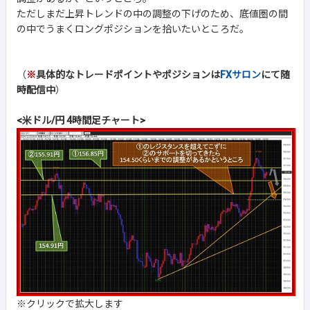
ただしまだ上昇トレンドの中の調整の下げのため、底値圏の間
の中でうまくロングポジションを拾いたいところだ。
（
※
具体的なトレードポイントやポジションは
FXサロン
にて随
時配信中
）
<米ドル/円 4時間足チャート>
※クリックで拡大します