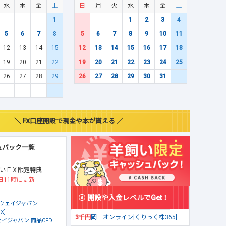
水
木
金
土
日
月
火
水
木
金
土
1
1
2
3
4
5
6
7
8
5
6
7
8
9
10
11
12
13
14
15
12
13
14
15
16
17
18
19
20
21
22
19
20
21
22
23
24
25
26
27
28
29
26
27
28
29
30
31
＼ FX口座開設で現金や本が貰える ／
ュバック一覧
いＦＸ限定特典
日11時に更新
開設や入金レベルでGet！
ウェイジャパン
X]
3千円
岡三オンライン[くりっく株365]
イジャパン[商品CFD]