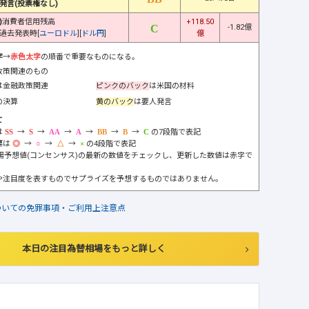
発言(投票権なし)
)
消費者信用残高
+118.50
-1.82億
過去発表時[
ユーロドル
][
ドル円
]
億
字
→
赤色太字
の順番で重要なものになる。
政策関連のもの
は金融政策関連
ピンクのバック
は米国の材料
の決算
黄のバック
は要人発言
て
は
→
→
→
→
→
→
の7段階で表記
標は
→
→
→
の4段階で表記
市場予想値(コンセンサス)の最新の数値をチェックし、更新した数値は赤字で
や注目度を表すものでサプライズを予想するものではありません。
ついての免罪事項・ご利用上注意点
本日の注目為替相場をもっと詳しく