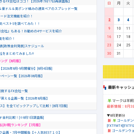
るFX会社はココ！【2026年7月17日再調査版】
日
月
火
＆豪ドル＆英ポンド絡みの通貨ペアのスプレッド一覧
ピード注文機能を紹介！
2
3
4
気ベスト5を調べてみた！！
9
10
11
X会社』もある！お勧めの4サービスを紹介
16
17
18
文機能を紹介！
23
24
25
発表[政策金利発表]スケジュール
30
31
社をまとめてみました!!
キング【8月版】
26年8月-9月開催分】[8月4日版]
ペーン一覧【2026年08月版】
最新キャッシ
を実施するFX会社一覧
が貰える企画一覧【2026年8月版】
マークは羊飼
ビス】を全てピックアップして比較！[8月7日版]
最新情報：8月3
▼8月更新分
ド金利比較！[※8月1日調査版]
ゴールデン
る[お得]ランキング【7月版】
[FXTFMT4][FXTFG
ゴールデンウェ
ク企画・7月中間報告【＋人気BEST１０】