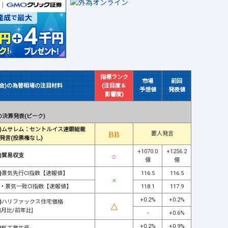
指標ランク
市場
前回
(金)の為替相場の注目材料
(注目度＆
予想値
発表値
影響度)
決算発表(ピーク)
)ムサレム：セントルイス連銀総裁
要人発言
発言(投票権なし)
+1070.0
+1256.2
)貿易収支
億
億
)
景気先行CI指数【速報値】
116.5
116.5
・
景気一致CI指数【速報値】
118.1
117.9
+0.2%
+0.2%
)
ハリファックス住宅価格
前月比/前年比]
-
+0.6%
+0.2%
+0.9%