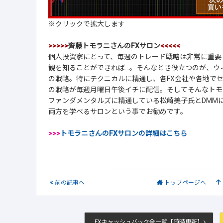
※クリックで拡大します
>>>>>
齊藤トモラニさんのFXサロン
<<<<<
個人投資家にとって、毎週のトレード戦略は非常に重要
観を知ることができれば...。そんなとき役立つのが、
の戦略。特にテクニカルに精通し、各FX会社や各地で
の戦略が毎週月曜日午後イチに配信。そしてそんなトモ
ファンダメンタルズに精通している松崎美子氏とDMM
両方を学べるサロンという事でお勧めです。
>>>
トモラニさんのFXサロンの詳細はこちら
前
の記事
へ
トップ
ページへ
FXキャッシュバック全一覧【随時更新】