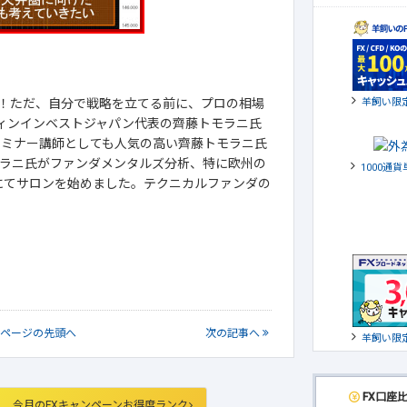
羊飼い限
！ただ、自分で戦略を立てる前に、プロの相場
ウィンインベストジャパン代表の齊藤トモラニ氏
セミナー講師としても人気の高い齊藤トモラニ氏
ラニ氏がファンダメンタルズ分析、特に欧州の
1000通
にてサロンを始めました。テクニカルファンダの
ページの
先頭へ
次
の記事
へ
羊飼い限
FX口座
今月のFXキャンペーンお得度ランク