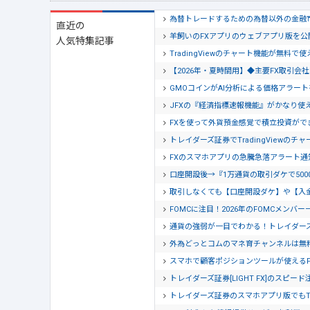
為替トレードするための為替以外の金融
直近の
羊飼いのFXアプリのウェブアプリ版を
人気特集記事
TradingViewのチャート機能が無料で
【2026年・夏時間用】◆主要FX取引
GMOコインがAI分析による価格アラー
JFXの『経済指標速報機能』がかなり使
FXを使って外貨預金感覚で積立投資がで
トレイダーズ証券でTradingView
FXのスマホアプリの急騰急落アラート
口座開設後→『1万通貨の取引ダケで500
取引しなくても【口座開設ダケ】や【入
FOMCに注目！2026年のFOMCメンバー
通貨の強弱が一目でわかる！トレイダー
外為どっとコムのマネ育チャンネルは無
スマホで顧客ポジションツールが使える
トレイダーズ証券[LIGHT FX]のスピー
トレイダーズ証券のスマホアプリ版でもTra