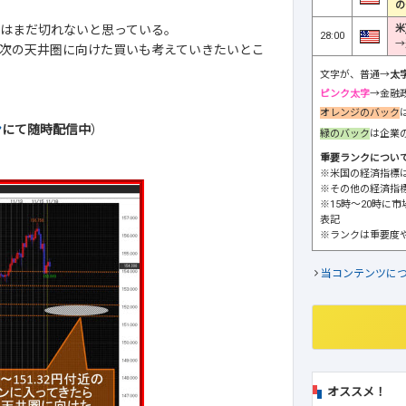
の
米
トはまだ切れないと思っている。
28:00
→
きたら次の天井圏に向けた買いも考えていきたいとこ
文字が、普通→
太
ピンク太字
→金融
オレンジのバック
ン
にて随時配信中
）
緑のバック
は企業
重要ランクについ
※米国の経済指標
※その他の経済指
※15時～20時に
表記
※ランクは重要度
当コンテンツに
オススメ！