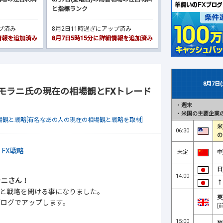
と指標ランク
ップ済み
8月2日11時過ぎにアップ済み
細情報を追加済み
8月7日5時15分に詳細情報を追加済み
8月7日
藤トモラニ氏の現在の相場観とFXトレード
・
週末
・
米国の主要企業の
場観と戦略[有名なあの人の現在の相場観と戦略を取材]
米
06:30
の
未定
中
日
14:00
ラニさん！
↑
と戦略を聞ける事になりました。
英
ブログでアップします。
[
15:00