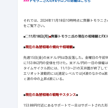
>>>
トモラニさんのFXサロンの詳細はこちら
それでは、2024年11月18日10時時点に齊藤トモラ
をご覧下さい。
■□
11月18日(月)
■
齊藤トモラニ氏の現在の相場観とFX
■
現在の為替相場の傾向や相場観
■
先週15日(金)の米ドル/円は急反落した。金曜日の午前9時に
に153.862円の安値を付けた。米ドル/円の一日の値幅は2
タイムサイクル的には、11/13～21の天井圏が終了して
エリオット波動的には(週足レベルでは)4波のなかのa波が
ｃ波の中の上昇d波にいる。
■
現在の為替相場の戦略やスタンス
■
153.88円付近にあるサポートで一旦はサポートされた形