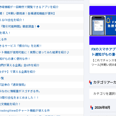
市場情報が一目瞭然で閲覧できるアプリを紹介
公開！【羊飼い御用達！各種通知機能が便利】
使えるFX会社を紹介！
会社『取引可能時間』徹底調査！◆
トを導入！
える件
きるサービス『積立FX』を比較！
FXのスマホア
のチャート機能が使用可能に！実際に使ってみた結果を紹介♪
ト通知がもの凄
通知がもの凄く便利な件！
【これでチャンスを
ツール[羊飼い的お
0円が貰える企画』全6件を紹介
金ダケ】で貰える企画を紹介
一覧
カテゴリアー
ズ証券の『通貨強弱』
料なのに情報量がスゴすぎる件。
FX取引会社をまとめました！！
ド注文機能を紹介！
2026年8月
dingViewのチャート機能が使える件