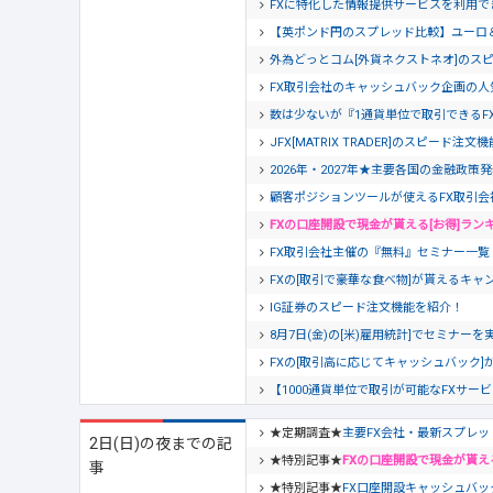
FXに特化した情報提供サービスを利用でき
【英ポンド円のスプレッド比較】ユーロ
外為どっとコム[外貨ネクストネオ]のス
FX取引会社のキャッシュバック企画の人
数は少ないが『1通貨単位で取引できるF
JFX[MATRIX TRADER]のスピード注
2026年・2027年★主要各国の金融政策
顧客ポジションツールが使えるFX取引会
FXの口座開設で現金が貰える[お得]ラン
FX取引会社主催の『無料』セミナー一覧【20
FXの[取引で豪華な食べ物]が貰えるキャン
IG証券のスピード注文機能を紹介！
8月7日(金)の[米)雇用統計]でセミナー
FXの[取引高に応じてキャッシュバック]
【1000通貨単位で取引が可能なFXサー
★定期調査★
主要FX会社・最新スプレッ
2日(日)の夜までの記
★特別記事★
FXの口座開設で現金が貰え
事
★特別記事★
FX口座開設キャッシュバッ