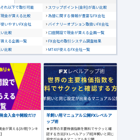
位&それ以下で取引可能
スワップポイント(金利)が高い比較
て現金が貰える比較
為替に関する情報が豊富なFX会社
使いやすいFX会社
バイナリーオプション取扱いFX会社
狭い比較
口座開設で現金が貰える企画一覧
が貰える企画一覧
FX会社の取引システム調査結果
低い比較
MT4が使えるFX会社一覧
で現金入金や開設だけ
羊飼い用マニュアル公開FXレベルア
ップ術
現金が貰える[お得]ランキ
★世界の主要株価指数を無料でサクッと確
版】
認する方法[FXレベルアップ術]羊飼いと同じ
設定が出来るマニュアルを公開