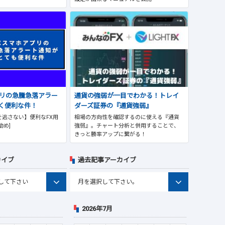
プリの急騰急落アラー
通貨の強弱が一目でわかる！トレイ
く便利な件！
ダーズ証券の『通貨強弱』
逃さない】便利なFX用
相場の方向性を確認するのに使える『通貨
勧め]
強弱』。チャート分析と併用することで、
きっと勝率アップに繋がる！
カイブ
過去記事アーカイブ
2026年7月