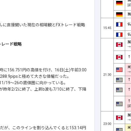
独
[
独
仏
ニさんに直接聞いた現在の相場観とFXトレード戦略
15:45
仏
加
トレード戦略
→
↑
米
156.751円の高値を付け、16日(土)午前3:00
→
21:30
88.9pipsと極めて大きな値幅だった。
↑
11/19～26の底値圏に向かっている。
昨年2/2に終了、上昇b波も7/10に終了、下降
↑
↑
[
加
→
23:00
だが、このラインを割り込んでくると153.14円
米