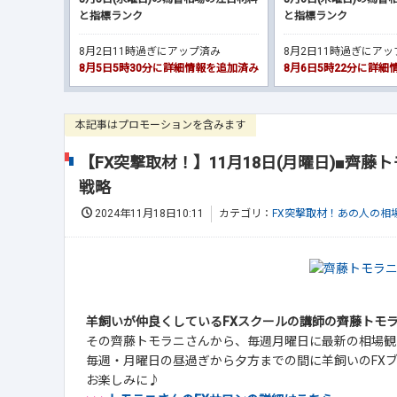
と指標ランク
と指標ランク
8月2日11時過ぎにアップ済み
8月2日11時過ぎにア
8月5日5時30分に詳細情報を追加済み
8月6日5時22分に詳
本記事はプロモーションを含みます
【FX突撃取材！】11月18日(月曜日)■齊
戦略
2024年11月18日10:11
カテゴリ：
FX突撃取材！あの人の相
羊飼いが仲良くしているFXスクールの講師の齊藤トモ
その齊藤トモラニさんから、毎週月曜日に最新の相場観
毎週・月曜日の昼過ぎから夕方までの間に羊飼いのFX
お楽しみに♪