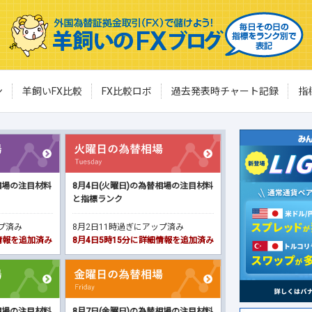
ン
羊飼いFX比較
FX比較ロボ
過去発表時チャート記録
指
相場の注目材料
8月4日(火曜日)の為替相場の注目材料
と指標ランク
ップ済み
8月2日11時過ぎにアップ済み
細情報を追加済み
8月4日5時15分に詳細情報を追加済み
相場の注目材料
8月7日(金曜日)の為替相場の注目材料