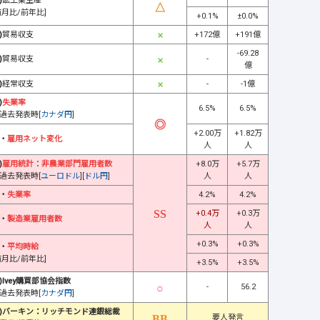
)
鉱工業生産
前月比/前年比]
+0.1%
±0.0%
)
貿易収支
+172億
+191億
-69.28
)
貿易収支
-
億
)
経常収支
-
-1億
)
失業率
6.5%
6.5%
過去発表時[
カナダ円
]
+2.00万
+1.82万
・
雇用ネット変化
人
人
)
雇用統計
：
非農業部門雇用者数
+8.0万
+5.7万
過去発表時[
ユーロドル
][
ドル円
]
人
人
・
失業率
4.2%
4.2%
+0.4万
+0.3万
・
製造業雇用者数
人
人
+0.3%
+0.3%
・
平均時給
前月比/前年比]
+3.5%
+3.5%
)Ivey購買部協会指数
-
56.2
過去発表時[
カナダ円
]
)バーキン：リッチモンド連銀総裁
要人発言