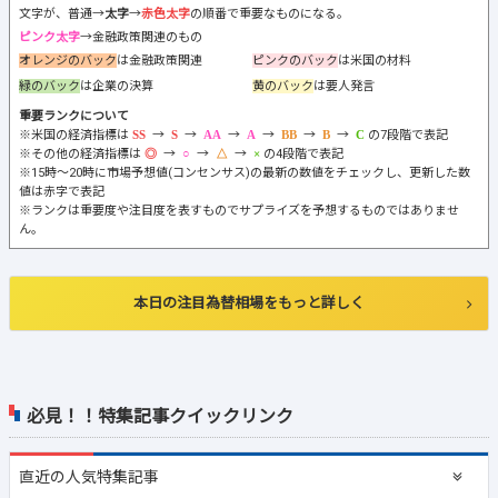
文字が、普通→
太字
→
赤色太字
の順番で重要なものになる。
ピンク太字
→金融政策関連のもの
オレンジのバック
は金融政策関連
ピンクのバック
は米国の材料
緑のバック
は企業の決算
黄のバック
は要人発言
重要ランクについて
※米国の経済指標は
→
→
→
→
→
→
の7段階で表記
※その他の経済指標は
→
→
→
の4段階で表記
※15時～20時に市場予想値(コンセンサス)の最新の数値をチェックし、更新した数
値は赤字で表記
※ランクは重要度や注目度を表すものでサプライズを予想するものではありませ
ん。
本日の注目為替相場をもっと詳しく
必見！！特集記事クイックリンク
直近の
人気特集記事