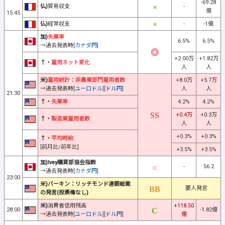
-69.28
仏)
貿易収支
-
億
15:45
仏)
経常収支
-
-1億
加)
失業率
6.5%
6.5%
→過去発表時[
カナダ円
]
+2.00万
+1.82万
↑・
雇用ネット変化
人
人
米)
雇用統計
：
非農業部門雇用者数
+8.0万
+5.7万
→過去発表時[
ユーロドル
][
ドル円
]
人
人
21:30
↑・
失業率
4.2%
4.2%
+0.4万
+0.3万
↑・
製造業雇用者数
人
人
+0.3%
+0.3%
↑・
平均時給
[前月比/前年比]
+3.5%
+3.5%
加)Ivey購買部協会指数
-
56.2
→過去発表時[
カナダ円
]
23:00
米)バーキン：リッチモンド連銀総裁
要人発言
の発言(投票権なし)
米)
消費者信用残高
+118.50
28:00
-1.82億
→過去発表時[
ユーロドル
][
ドル円
]
億