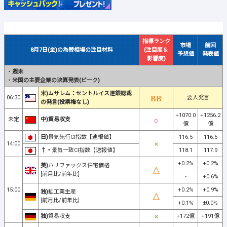
指標ランク
市場
前回
8月7日(金)の為替相場の注目材料
(注目度＆
予想値
発表値
影響度)
・
週末
・
米国の主要企業の決算発表(ピーク)
米)ムサレム：セントルイス連銀総裁
06:30
要人発言
の発言(投票権なし)
+1070.0
+1256.2
未定
中)貿易収支
億
億
日)
景気先行CI指数【速報値】
116.5
116.5
14:00
↑・
景気一致CI指数【速報値】
118.1
117.9
+0.2%
+0.2%
英)
ハリファックス住宅価格
[前月比/前年比]
-
+0.6%
15:00
+0.2%
+0.9%
独)
鉱工業生産
[前月比/前年比]
+0.1%
±0.0%
独)
貿易収支
+172億
+191億