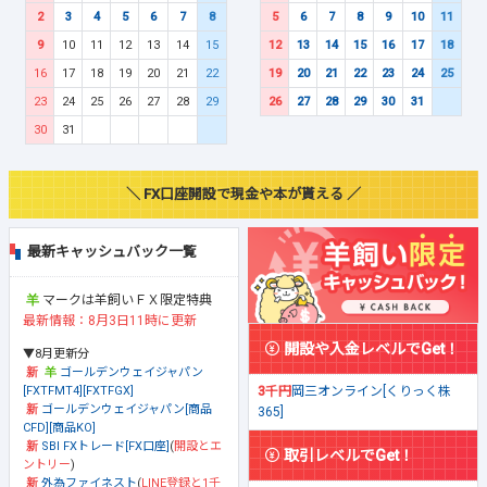
2
3
4
5
6
7
8
5
6
7
8
9
10
11
9
10
11
12
13
14
15
12
13
14
15
16
17
18
16
17
18
19
20
21
22
19
20
21
22
23
24
25
23
24
25
26
27
28
29
26
27
28
29
30
31
30
31
＼ FX口座開設で現金や本が貰える ／
最新キャッシュバック一覧
マークは羊飼いＦＸ限定特典
最新情報：8月3日11時に更新
開設や入金レベルでGet！
▼8月更新分
ゴールデンウェイジャパン
[FXTFMT4][FXTFGX]
3千円
岡三オンライン[くりっく株
ゴールデンウェイジャパン[商品
365]
CFD][商品KO]
SBI FXトレード[FX口座]
(
開設とエ
取引レベルでGet！
ントリー
)
外為ファイネスト
(
LINE登録と1千