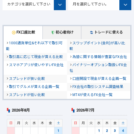
FX口座比較
初心者向け
トレードに使える
1000通貨単位&それ以下で取引可
スワップポイント(金利)が高い比
能
較
取引高に応じて現金が貰える比較
為替に関する情報が豊富なFX会社
スマホアプリが使いやすいFX会社
バイナリーオプション取扱いFX会
社
スプレッドが狭い比較
口座開設で現金が貰える企画一覧
取引でグルメが貰える企画一覧
FX会社の取引システム調査結果
スプレッドが低い比較
MT4が使えるFX会社一覧
2026年8月
2026年7月
日
月
火
水
木
金
土
日
月
火
水
木
金
土
1
1
2
3
4