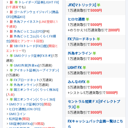
トレイダーズ証券[LIGHT FX]
JFX[マトリックス]
(
1千通貨
でも)
1万通貨取引で
5000円
ゴールデンウェイジャパン[商品
CFD][商品KO]
ヒロセ通商
外為ファイネスト
(
LINE登録と1
1万通貨取引で
5000円
千通貨
)
+のりかえ10万通貨取引で
2000円
外為どっとコム[CFD]
[PR]
外為どっとコム[らくらくFX積
FXブロードネット
立]
(
開設とアンケート回答
)
1万通貨取引で
3000円
SBI FXトレード[FX口座]
(
開設と
エントリー
で)
外為オンライン
GMOクリック証券[FXネオ]
(1万
1万通貨取引で
3000円
通貨)
GMO外貨[外貨ex]
(1万通貨)
LIGHT FX
アイネット証券[ループイフダン]
5万通貨取引で
3000円
(1万通貨)
FXブロードネット
(1万通貨)
みんなのFX
外為オンライン
(1万通貨)
5万通貨取引で
5000円
岡三オンライン[くりっく株365]
+シストレ5万通貨取引で
5000円
(
入金
)
岡三オンライン[くりっく365]
セントラル短資ＦＸ[ダイレクトプ
GMOクリック証券[CFD]
(
開設
)
ラス]
ヒロセ通商[LION CFD]
5万通貨取引で
3000円
GMOコイン
松井証券
(
開設
)
FXキャッシュバック企画一覧はこち
SBI証券[SBIFXα]
(
FX開設
)
ら