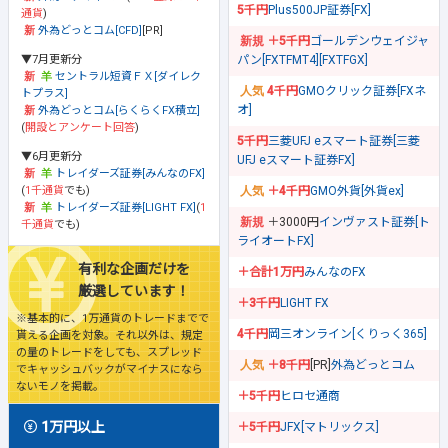
5千円
Plus500JP証券[FX]
通貨
)
外為どっとコム[CFD]
[PR]
＋5千円
ゴールデンウェイジャ
▼7月更新分
パン[FXTFMT4][FXTFGX]
セントラル短資ＦＸ[ダイレク
4千円
GMOクリック証券[FXネ
トプラス]
オ]
外為どっとコム[らくらくFX積立]
(
開設とアンケート回答
)
5千円
三菱UFJ eスマート証券[三菱
▼6月更新分
UFJ eスマート証券FX]
トレイダーズ証券[みんなのFX]
(
1千通貨
でも)
＋4千円
GMO外貨[外貨ex]
トレイダーズ証券[LIGHT FX]
(
1
＋3000円
インヴァスト証券[ト
千通貨
でも)
ライオートFX]
有利な企画だけを
＋合計1万円
みんなのFX
厳選しています！
＋3千円
LIGHT FX
※基本的に、1万通貨のトレードまでで
4千円
岡三オンライン[くりっく365]
貰える企画を対象。それ以外は、規定
の量のトレードをしても、スプレッド
＋8千円
[PR]
外為どっとコム
でキャッシュバックがマイナスになら
ないモノを掲載。
＋5千円
ヒロセ通商
1万円以上
＋5千円
JFX[マトリックス]