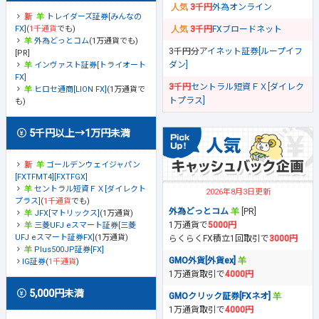
3千円
外為オンライン
トレイダーズ証券[みんなの
FX]
(
1千通貨
でも)
3千円
FXブロードネット
外為どっとコム
(1万通貨でも)
3千円分
アイネット証券[ループイフ
[PR]
ダン]
インヴァスト証券[トライオート
FX]
3千円
セントラル短資ＦＸ[ダイレク
ヒロセ通商[LION FX]
(1万通貨で
トプラス]
も)
5千円以上→1万円未満
ゴールデンウェイジャパン
[FXTFMT4][FXTFGX]
セントラル短資ＦＸ[ダイレクト
2026年8月3日更新
プラス]
(
1千通貨
でも)
外為どっとコム
[PR]
JFX[マトリックス]
(1万通貨)
1万通貨で
5000円
三菱UFJ eスマート証券[三菱
UFJ eスマート証券FX]
(1万通貨)
らくらくFX積立1回取引で
3000円
Plus500JP証券[FX]
GMO外貨[外貨ex]
IG証券
(
1千通貨
)
1万通貨取引で
4000円
5,000円未満
GMOクリック証券[FXネオ]
1万通貨取引で
4000円