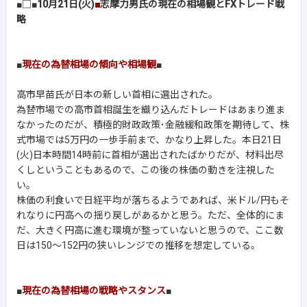
■□■
10月21日(火)
■
志摩力男氏の現在の相場観とFXトレード戦
略
■
現在の為替相場の傾向や相場観
■
高市早苗氏が日本の新しい首相に選出された。
為替市場での高市首相誕生を織り込んだトレードはあまり進ま
なかったのだが、積極的財政政策･金融緩和政策を期待して、株
式市場では5万円の一歩手前まで、かなり上昇した。本日21日
(火)日本時間14時前に首相が選出されたばかりだが、材料出尽
くしということもあるので、この後の株価の動きを注視した
い。
株価の利食いで日経平均が落ちるようであれば、米ドル/円もそ
れなりに円高への揺り戻しがあるかと思う。ただ、全体的にま
だ、大きく円高に進む環境が整っていないと思うので、ここ数
日は150～152円の狭いレンジでの推移を想定している。
■
現在の為替相場の戦略やスタンス
■