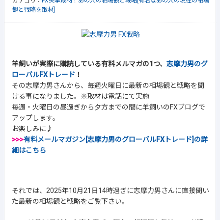
カテゴリ：
FX突撃取材！あの人の相場観と戦略[有名なあの人の現在の相場
観と戦略を取材]
羊飼いが実際に購読している有料メルマガの1つ、
志摩力男のグ
ローバルFXトレード
！
その志摩力男さんから、毎週火曜日に最新の相場観と戦略を聞
ける事になりました。※取材は電話にて実施
毎週・火曜日の昼過ぎから夕方までの間に羊飼いのFXブログで
アップします。
お楽しみに♪
>>>
有料メールマガジン[志摩力男のグローバルFXトレード]の詳
細はこちら
それでは、2025年10月21日14時過ぎに志摩力男さんに直接聞い
た最新の相場観と戦略をご覧下さい。