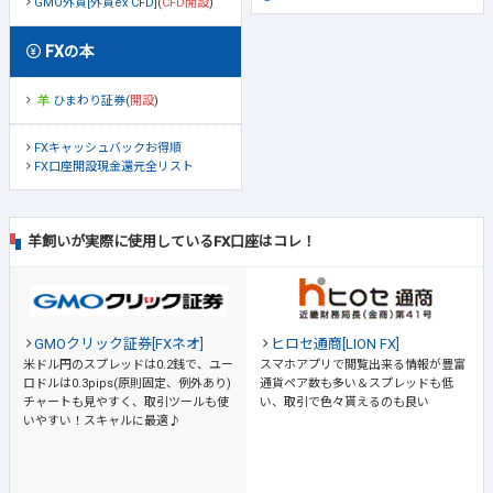
GMO外貨[外貨ex CFD]
(
CFD開設
)
FXの本
ひまわり証券
(
開設
)
FXキャッシュバックお得順
FX口座開設現金還元全リスト
羊飼いが実際に使用しているFX口座はコレ！
GMOクリック証券[FXネオ]
ヒロセ通商[LION FX]
米ドル円のスプレッドは0.2銭で、ユー
スマホアプリで閲覧出来る情報が豊富
ロドルは0.3pips(原則固定、例外あり)
通貨ペア数も多い＆スプレッドも低
チャートも見やすく、取引ツールも使
い、取引で色々貰えるのも良い
いやすい！スキャルに最適♪