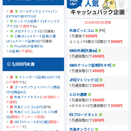
ゴールデンウェイジャパン
[FXTFMT4][FXTFGX]
セントラル短資ＦＸ[ダイレクト
2026年8月3日更新
プラス]
(
1千通貨
でも)
外為どっとコム
[PR]
JFX[マトリックス]
(1万通貨)
1万通貨で
5000円
三菱UFJ eスマート証券[三菱
UFJ eスマート証券FX]
(1万通貨)
らくらくFX積立1回取引で
3000円
Plus500JP証券[FX]
GMO外貨[外貨ex]
IG証券
(
1千通貨
)
1万通貨取引で
4000円
5,000円未満
GMOクリック証券[FXネオ]
1万通貨取引で
4000円
トレイダーズ証券[LIGHT FX]
JFX[マトリックス]
(
1千通貨
でも)
1万通貨取引で
5000円
ゴールデンウェイジャパン[商品
CFD][商品KO]
ヒロセ通商
外為ファイネスト
(
LINE登録と1
1万通貨取引で
5000円
千通貨
)
+のりかえ10万通貨取引で
2000円
外為どっとコム[CFD]
[PR]
外為どっとコム[らくらくFX積
FXブロードネット
立]
(
開設とアンケート回答
)
1万通貨取引で
3000円
SBI FXトレード[FX口座]
(
開設と
エントリー
で)
外為オンライン