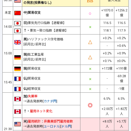
06:30
要人発言
の発言(投票権なし)
+1070.0
+1256.2
未定
中)貿易収支
億
億
日)
景気先行CI指数【速報値】
116.5
116.5
14:00
↑・
景気一致CI指数【速報値】
118.1
117.9
+0.2%
+0.2%
英)
ハリファックス住宅価格
[前月比/前年比]
-
+0.6%
15:00
+0.2%
+0.9%
独)
鉱工業生産
[前月比/前年比]
+0.1%
±0.0%
独)
貿易収支
+172億
+191億
-69.28
仏)
貿易収支
-
億
15:45
仏)
経常収支
-
-1億
加)
失業率
6.5%
6.5%
→過去発表時[
カナダ円
]
+2.00万
+1.82万
↑・
雇用ネット変化
人
人
米)
雇用統計
：
非農業部門雇用者数
+8.0万
+5.7万
→過去発表時[
ユーロドル
][
ドル円
]
人
人
21:30