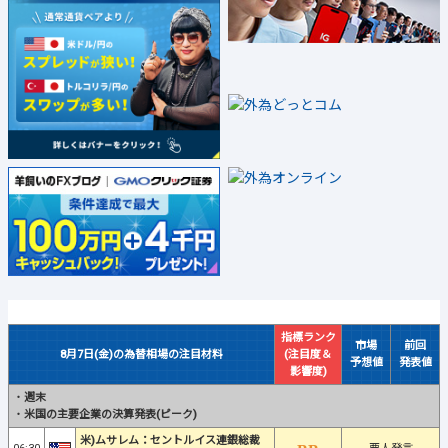
指標ランク
市場
前回
8月7日(金)の為替相場の注目材料
(注目度＆
予想値
発表値
影響度)
・
週末
・
米国の主要企業の決算発表(ピーク)
米)ムサレム：セントルイス連銀総裁