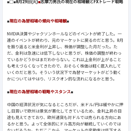
■□■
8月29日(火)
■
志摩力男氏の現在の相場観とFXトレード戦略
■
現在の為替相場の傾向や相場観
■
NVIDIA決算やジャクソンホールなどのイベントが終了した。一
連のイベントが終わり、元のマーケットに戻るのだと思う。8月
を振り返ると米金利が上昇し、株価が調整した月だった。た
だ、金利は急速には低下しないと思うが、株価の調整が終わっ
ているかどうかはまだわからない。これ以上金利が上がること
も考えづらくなってきたので、おそらく株価は軽く底入れして
いくのだと思う。そういう状況下で為替マーケットがどう動く
かについてはやはり、リスクオン的な流れになるかと思う。
■
現在の為替相場の戦略やスタンス
■
中国の経済状況が気になるところだが、米ドル/円は緩やかに押
し目買いで欧州は景気が悪化してきているため、金利上昇の目
途も見えてきており、欧州通貨も対ドルでは売られる方向にあ
るかと思う。よって全体的にドル高方向が継続していくのでは
ないだろうか。ただここから、マーケットの変動率は低下する