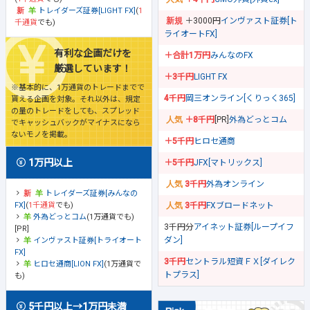
トレイダーズ証券[LIGHT FX]
(
1
＋3000円
インヴァスト証券[ト
千通貨
でも)
ライオートFX]
有利な企画だけを
＋合計1万円
みんなのFX
厳選しています！
＋3千円
LIGHT FX
※基本的に、1万通貨のトレードまでで
4千円
岡三オンライン[くりっく365]
貰える企画を対象。それ以外は、規定
の量のトレードをしても、スプレッド
＋8千円
[PR]
外為どっとコム
でキャッシュバックがマイナスになら
ないモノを掲載。
＋5千円
ヒロセ通商
1万円以上
＋5千円
JFX[マトリックス]
3千円
外為オンライン
トレイダーズ証券[みんなの
FX]
(
1千通貨
でも)
3千円
FXブロードネット
外為どっとコム
(1万通貨でも)
3千円分
アイネット証券[ループイフ
[PR]
ダン]
インヴァスト証券[トライオート
FX]
3千円
セントラル短資ＦＸ[ダイレク
ヒロセ通商[LION FX]
(1万通貨で
トプラス]
も)
5千円以上→1万円未満