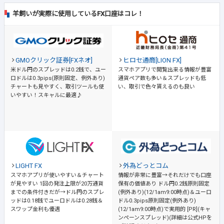
羊飼いが実際に使用しているFX口座はコレ！
GMOクリック証券[FXネオ]
ヒロセ通商[LION FX]
米ドル円のスプレッドは0.2銭で、ユー
スマホアプリで閲覧出来る情報が豊富
ロドルは0.3pips(原則固定、例外あり)
通貨ペア数も多い＆スプレッドも低
チャートも見やすく、取引ツールも使
い、取引で色々貰えるのも良い
いやすい！スキャルに最適♪
LIGHT FX
外為どっとコム
スマホアプリが使いやすい＆チャート
情報が非常に豊富→それだけでも口座
が見やすい
1回の発注上限が20万通貨
保有の価値あり
ドル円0.2銭原則固定
までの条件付きだが→ドル円のスプレ
(例外あり)(12/1am9:00時点)＆ユーロ
ッドは0.18銭でユーロドルは0.28銭＆
ドル0.3pips原則固定(例外あり)
スワップ金利も優遇
(12/1am9:00時点)で実用的 [PR](キャ
ンペーンスプレッド)(詳細は公式HPを