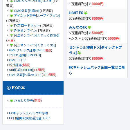
GMOクリック証券[FXネオ]
(1万
1万通貨取引で
3000円
通貨)
GMO外貨[外貨ex]
(1万通貨)
LIGHT FX
アイネット証券[ループイフダン]
5万通貨取引で
3000円
(1万通貨)
FXブロードネット
(1万通貨)
みんなのFX
外為オンライン
(1万通貨)
5万通貨取引で
5000円
岡三オンライン[くりっく株365]
+シストレ5万通貨取引で
5000円
(
入金
)
岡三オンライン[くりっく365]
セントラル短資ＦＸ[ダイレクトプ
GMOクリック証券[CFD]
(
開設
)
ラス]
ヒロセ通商[LION CFD]
5万通貨取引で
3000円
GMOコイン
松井証券
(
開設
)
FXキャッシュバック企画一覧はこち
SBI証券[SBIFXα]
(
FX開設
)
ら
GMO外貨[外貨ex CFD]
(
CFD開設
)
FXの本
ひまわり証券
(
開設
)
FXキャッシュバックお得順
FX口座開設現金還元全リスト