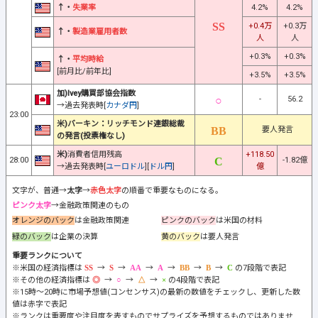
↑・
失業率
4.2%
4.2%
+0.4万
+0.3万
↑・
製造業雇用者数
人
人
+0.3%
+0.3%
↑・
平均時給
[前月比/前年比]
+3.5%
+3.5%
加)Ivey購買部協会指数
-
56.2
→過去発表時[
カナダ円
]
23:00
米)バーキン：リッチモンド連銀総裁
要人発言
の発言(投票権なし)
米)
消費者信用残高
+118.50
28:00
-1.82億
→過去発表時[
ユーロドル
][
ドル円
]
億
文字が、普通→
太字
→
赤色太字
の順番で重要なものになる。
ピンク太字
→金融政策関連のもの
オレンジのバック
は金融政策関連
ピンクのバック
は米国の材料
緑のバック
は企業の決算
黄のバック
は要人発言
重要ランクについて
※米国の経済指標は
→
→
→
→
→
→
の7段階で表記
※その他の経済指標は
→
→
→
の4段階で表記
※15時～20時に市場予想値(コンセンサス)の最新の数値をチェックし、更新した数
値は赤字で表記
※ランクは重要度や注目度を表すものでサプライズを予想するものではありませ