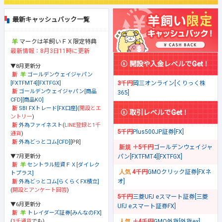
最新キャッシュバック一覧
マークは羊飼いＦＸ限定特典
最新情報：8月3日11時に更新
開設や入金レベルでGet！
▼8月更新分
ゴールデンウェイジャパン
[FXTFMT4][FXTFGX]
3千円
岡三オンライン[くりっく株
ゴールデンウェイジャパン[商品
365]
CFD][商品KO]
SBI FXトレード[FX口座]
(
開設とエ
取引レベルでGet！
ントリー
)
外為ファイネスト
(
LINE登録と1千
5千円
Plus500JP証券[FX]
通貨
)
外為どっとコム[CFD]
[PR]
＋5千円
ゴールデンウェイジャ
▼7月更新分
パン[FXTFMT4][FXTFGX]
セントラル短資ＦＸ[ダイレク
4千円
GMOクリック証券[FXネ
トプラス]
オ]
外為どっとコム[らくらくFX積立]
(
開設とアンケート回答
)
5千円
三菱UFJ eスマート証券[三菱
▼6月更新分
UFJ eスマート証券FX]
トレイダーズ証券[みんなのFX]
(
1千通貨
でも)
＋4千円
GMO外貨[外貨ex]