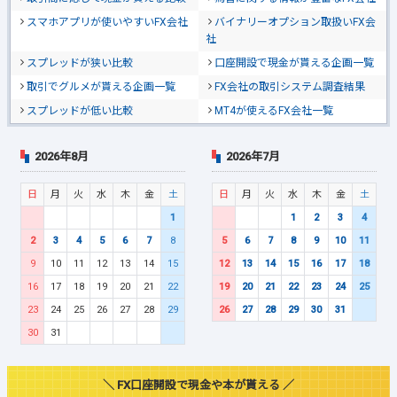
スマホアプリが使いやすいFX会社
バイナリーオプション取扱いFX会
社
スプレッドが狭い比較
口座開設で現金が貰える企画一覧
取引でグルメが貰える企画一覧
FX会社の取引システム調査結果
スプレッドが低い比較
MT4が使えるFX会社一覧
2026年8月
2026年7月
日
月
火
水
木
金
土
日
月
火
水
木
金
土
1
1
2
3
4
2
3
4
5
6
7
8
5
6
7
8
9
10
11
9
10
11
12
13
14
15
12
13
14
15
16
17
18
16
17
18
19
20
21
22
19
20
21
22
23
24
25
23
24
25
26
27
28
29
26
27
28
29
30
31
30
31
＼ FX口座開設で現金や本が貰える ／