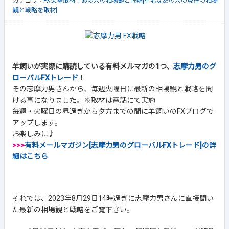
カテゴリ：
FX突撃取材！あの人の相場観と戦略[有名なあの人の現在の相場
観と戦略を取材]
羊飼いが実際に購読している有料メルマガの1つ、
志摩力男のグ
ローバルFXトレード
！
その志摩力男さんから、毎週火曜日に最新の相場観と戦略を聞
ける事になりました。※取材は電話にて実施
毎週・火曜日の昼過ぎから夕方までの間に羊飼いのFXブログで
アップします。
お楽しみに♪
>>>
有料メールマガジン[志摩力男のグローバルFXトレード]の詳
細はこちら
それでは、2023年8月29日14時過ぎに志摩力男さんに直接聞い
た最新の相場観と戦略をご覧下さい。