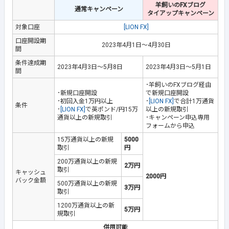
羊飼いのFXブログ
通常キャンペーン
タイアップキャンペーン
対象口座
[LION FX]
口座開設期
2023年4月1日～4月30日
間
条件達成期
2023年4月3日～5月8日
2023年4月3日～5月1日
間
･羊飼いのFXブログ経由
･新規口座開設
で新規口座開設
･初回入金1万円以上
･
[LION FX]
で合計1万通貨
条件
･
[LION FX]
で英ポンド/円15万
以上の新規取引
通貨以上の新規取引
･キャンペーン申込専用
フォームから申込
15万通貨以上の新規
5000
取引
円
200万通貨以上の新規
2万円
取引
キャッシュ
2000円
バック金額
500万通貨以上の新規
3万円
取引
1200万通貨以上の新
5万円
規取引
併用可能