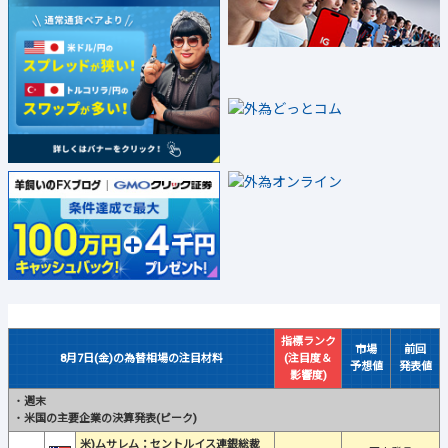
指標ランク
市場
前回
8月7日(金)の為替相場の注目材料
(注目度＆
予想値
発表値
影響度)
・
週末
・
米国の主要企業の決算発表(ピーク)
米)ムサレム：セントルイス連銀総裁