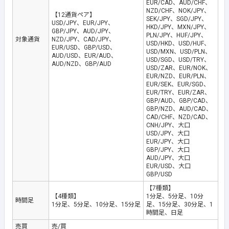
EUR/CAD、AUD/CHF、
NZD/CHF、NOK/JPY、
【12通貨ペア】
SEK/JPY、SGD/JPY、
USD/JPY、EUR/JPY、
HKD/JPY、MXN/JPY、
GBP/JPY、AUD/JPY、
PLN/JPY、HUF/JPY、
対象通貨
NZD/JPY、CAD/JPY、
USD/HKD、USD/HUF、
EUR/USD、GBP/USD、
USD/MXN、USD/PLN、
AUD/USD、EUR/AUD、
USD/SGD、USD/TRY、
AUD/NZD、GBP/AUD
USD/ZAR、EUR/NOK、
EUR/NZD、EUR/PLN、
EUR/SEK、EUR/SGD、
EUR/TRY、EUR/ZAR、
GBP/AUD、GBP/CAD、
GBP/NZD、AUD/CAD、
CAD/CHF、NZD/CAD、
CNH/JPY、大口
USD/JPY、大口
EUR/JPY、大口
GBP/JPY、大口
AUD/JPY、大口
EUR/USD、大口
GBP/USD
【7種類】
【4種類】
1分足、5分足、10分
時間足
1分足、5分足、10分足、15分足
足、15分足、30分足、1
時間足、日足
売買
売/買