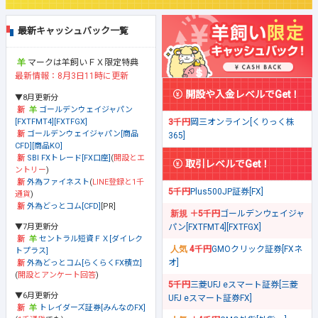
最新キャッシュバック一覧
マークは羊飼いＦＸ限定特典
最新情報：8月3日11時に更新
開設や入金レベルでGet！
▼8月更新分
ゴールデンウェイジャパン
[FXTFMT4][FXTFGX]
3千円
岡三オンライン[くりっく株
ゴールデンウェイジャパン[商品
365]
CFD][商品KO]
SBI FXトレード[FX口座]
(
開設とエ
取引レベルでGet！
ントリー
)
外為ファイネスト
(
LINE登録と1千
5千円
Plus500JP証券[FX]
通貨
)
外為どっとコム[CFD]
[PR]
＋5千円
ゴールデンウェイジャ
▼7月更新分
パン[FXTFMT4][FXTFGX]
セントラル短資ＦＸ[ダイレク
4千円
GMOクリック証券[FXネ
トプラス]
オ]
外為どっとコム[らくらくFX積立]
(
開設とアンケート回答
)
5千円
三菱UFJ eスマート証券[三菱
▼6月更新分
UFJ eスマート証券FX]
トレイダーズ証券[みんなのFX]