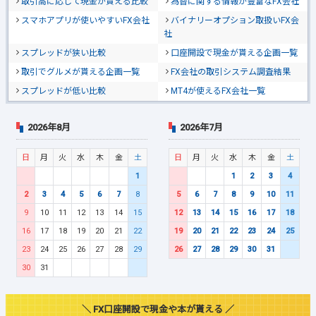
取引高に応じて現金が貰える比較
為替に関する情報が豊富なFX会社
スマホアプリが使いやすいFX会社
バイナリーオプション取扱いFX会
社
スプレッドが狭い比較
口座開設で現金が貰える企画一覧
取引でグルメが貰える企画一覧
FX会社の取引システム調査結果
スプレッドが低い比較
MT4が使えるFX会社一覧
2026年8月
2026年7月
日
月
火
水
木
金
土
日
月
火
水
木
金
土
1
1
2
3
4
2
3
4
5
6
7
8
5
6
7
8
9
10
11
9
10
11
12
13
14
15
12
13
14
15
16
17
18
16
17
18
19
20
21
22
19
20
21
22
23
24
25
23
24
25
26
27
28
29
26
27
28
29
30
31
30
31
＼ FX口座開設で現金や本が貰える ／