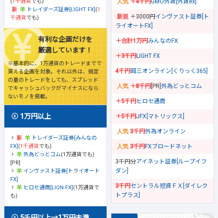
(
1千通貨
でも)
＋4千円
GMO外貨[外貨ex]
トレイダーズ証券[LIGHT FX]
(
1
＋3000円
インヴァスト証券[ト
千通貨
でも)
ライオートFX]
有利な企画だけを
＋合計1万円
みんなのFX
厳選しています！
＋3千円
LIGHT FX
※基本的に、1万通貨のトレードまでで
4千円
岡三オンライン[くりっく365]
貰える企画を対象。それ以外は、規定
の量のトレードをしても、スプレッド
＋8千円
[PR]
外為どっとコム
でキャッシュバックがマイナスになら
ないモノを掲載。
＋5千円
ヒロセ通商
1万円以上
＋5千円
JFX[マトリックス]
3千円
外為オンライン
トレイダーズ証券[みんなの
FX]
(
1千通貨
でも)
3千円
FXブロードネット
外為どっとコム
(1万通貨でも)
3千円分
アイネット証券[ループイフ
[PR]
ダン]
インヴァスト証券[トライオート
FX]
3千円
セントラル短資ＦＸ[ダイレク
ヒロセ通商[LION FX]
(1万通貨で
トプラス]
も)
5千円以上→1万円未満