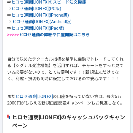
⇒
ヒロセ通商[LION FX]のスピード注文機能
⇒
ヒロセ通商[LION FX](PC版)
⇒
ヒロセ通商[LION FX](iPhone版)
⇒
ヒロセ通商[LION FX](Android版)
⇒
ヒロセ通商[LION FX](iPad版)
>>>>>
ヒロセ通商の詳細や口座開設はこちら
自分で決めたテクニカル指標を基準に自動でトレードしてくれ
る【シグナル発注機能】を活用すれば、チャートをずっと見て
いる必要がないので、とても便利です！！新規注文だけでな
く、利確・損切も同時に設定しておけるので安心です！！！
まだ
ヒロセ通商[LION FX]
の口座を持っていない方は、最大5万
2000円がもらえる新規口座開設キャンペーンもお見逃しなく。
ヒロセ通商[LION FX]のキャッシュバックキャン
ペーン