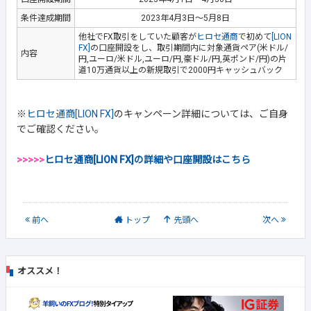
条件達成期間
2023年4月3日～5月8日
他社でFX取引をしていた顧客が
ヒロセ通商
で初めて
[LION
FX]
の口座開設をし、取引期間内に対象通貨ペア(米ドル/
内容
円,ユーロ/米ドル,ユーロ/円,豪ドル/円,英ポンド/円)の片
道10万通貨以上の新規取引で2000円キャッシュバック
※
ヒロセ通商[LION FX]
のキャンペーン詳細については、ご自身
でご確認ください。
>>>>>
ヒロセ通商[LION FX]の詳細や口座開設はこちら
前
へ
トップ
先頭へ
次
へ
オススメ！