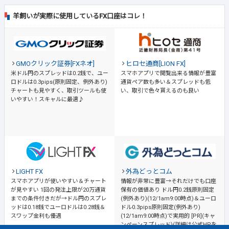
羊飼いが実際に使用しているFX口座はコレ！
GMOクリック証券[FXネオ]
ヒロセ通商[LION FX]
米ドル円のスプレッドは0.2銭で、ユー
スマホアプリで閲覧出来る情報が豊富
ロドルは0.3pips(原則固定、例外あり)
通貨ペア数も多い＆スプレッドも低
チャートも見やすく、取引ツールも使
い、取引で色々貰えるのも良い
いやすい！スキャルに最適♪
LIGHT FX
外為どっとコム
スマホアプリが使いやすい＆チャート
情報が非常に豊富→それだけでも口座
が見やすい
1回の発注上限が20万通貨
保有の価値あり
ドル円0.2銭原則固定
までの条件付きだが→ドル円のスプレ
(例外あり)(12/1am9:00時点)＆ユーロ
ッドは0.18銭でユーロドルは0.28銭＆
ドル0.3pips原則固定(例外あり)
スワップ金利も優遇
(12/1am9:00時点)で実用的 [PR](キャ
ンペーンスプレッド)(詳細は公式HPを