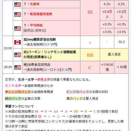
↑・
失業率
4.2%
4.2%
+0.4万
+0.3万
↑・
製造業雇用者数
人
人
+0.3%
+0.3%
↑・
平均時給
[前月比/前年比]
+3.5%
+3.5%
加)Ivey購買部協会指数
-
56.2
→過去発表時[
カナダ円
]
23:00
米)バーキン：リッチモンド連銀総裁
要人発言
の発言(投票権なし)
米)
消費者信用残高
+118.50
28:00
-1.82億
→過去発表時[
ユーロドル
][
ドル円
]
億
文字が、普通→
太字
→
赤色太字
の順番で重要なものになる。
ピンク太字
→金融政策関連のもの
オレンジのバック
は金融政策関連
ピンクのバック
は米国の材料
緑のバック
は企業の決算
黄のバック
は要人発言
重要ランクについて
※米国の経済指標は
→
→
→
→
→
→
の7段階で表記
※その他の経済指標は
→
→
→
の4段階で表記
※15時～20時に市場予想値(コンセンサス)の最新の数値をチェックし、更新した数
値は赤字で表記