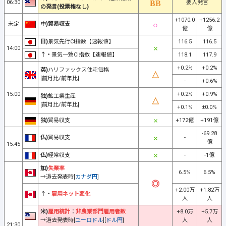
06:30
要人発言
の発言(投票権なし)
+1070.0
+1256.2
未定
中)貿易収支
億
億
日)
景気先行CI指数【速報値】
116.5
116.5
14:00
↑・
景気一致CI指数【速報値】
118.1
117.9
+0.2%
+0.2%
英)
ハリファックス住宅価格
[前月比/前年比]
-
+0.6%
15:00
+0.2%
+0.9%
独)
鉱工業生産
[前月比/前年比]
+0.1%
±0.0%
独)
貿易収支
+172億
+191億
-69.28
仏)
貿易収支
-
億
15:45
仏)
経常収支
-
-1億
加)
失業率
6.5%
6.5%
→過去発表時[
カナダ円
]
+2.00万
+1.82万
↑・
雇用ネット変化
人
人
米)
雇用統計
：
非農業部門雇用者数
+8.0万
+5.7万
→過去発表時[
ユーロドル
][
ドル円
]
人
人
21:30