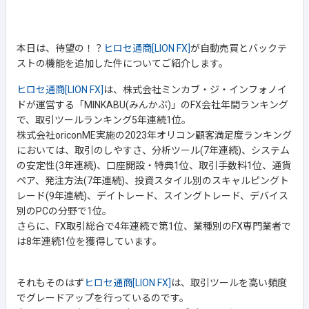
本日は、待望の！？
ヒロセ通商[LION FX]
が自動売買とバックテ
ストの機能を追加した件についてご紹介します。
ヒロセ通商[LION FX]
は、株式会社ミンカブ・ジ・インフォノイ
ドが運営する「MINKABU(みんかぶ)」のFX会社年間ランキング
で、取引ツールランキング5年連続1位。
株式会社oriconME実施の2023年オリコン顧客満足度ランキング
においては、取引のしやすさ、分析ツール(7年連続)、システム
の安定性(3年連続)、口座開設・特典1位、取引手数料1位、通貨
ペア、発注方法(7年連続)、投資スタイル別のスキャルピングト
レード(9年連続)、デイトレード、スイングトレード、デバイス
別のPCの分野で1位。
さらに、FX取引総合で4年連続で第1位、業種別のFX専門業者で
は8年連続1位を獲得しています。
それもそのはず
ヒロセ通商[LION FX]
は、取引ツールを高い頻度
でグレードアップを行っているのです。