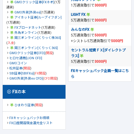
GMOクリック証券[FXネオ]
(1万
1万通貨取引で
3000円
通貨)
GMO外貨[外貨ex]
(1万通貨)
LIGHT FX
アイネット証券[ループイフダン]
5万通貨取引で
3000円
(1万通貨)
FXブロードネット
(1万通貨)
みんなのFX
外為オンライン
(1万通貨)
5万通貨取引で
5000円
岡三オンライン[くりっく株365]
+シストレ5万通貨取引で
5000円
(
入金
)
岡三オンライン[くりっく365]
セントラル短資ＦＸ[ダイレクトプ
GMOクリック証券[CFD]
(
開設
)
ラス]
ヒロセ通商[LION CFD]
5万通貨取引で
3000円
GMOコイン
松井証券
(
開設
)
FXキャッシュバック企画一覧はこち
SBI証券[SBIFXα]
(
FX開設
)
ら
GMO外貨[外貨ex CFD]
(
CFD開設
)
FXの本
ひまわり証券
(
開設
)
FXキャッシュバックお得順
FX口座開設現金還元全リスト