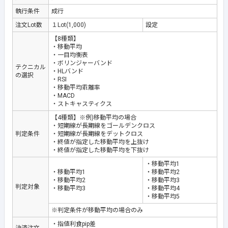
執行条件
成行
注文Lot数
１Lot(1,000)
設定
【8種類】
・移動平均
・一目均衡表
・ボリンジャーバンド
テクニカル
・HLバンド
の選択
・RSI
・移動平均乖離率
・MACD
・ストキャスティクス
【4種類】※例)移動平均の場合
・短期線が長期線をゴールデンクロス
判定条件
・短期線が長期線をデットクロス
・終値が指定した移動平均を上抜け
・終値が指定した移動平均を下抜け
・移動平均1
・移動平均1
・移動平均2
・移動平均2
・移動平均3
判定対象
・移動平均3
・移動平均4
・移動平均5
※判定条件が移動平均の場合のみ
・指値利食pip差
決済注文