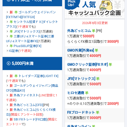
ゴールデンウェイジャパン
[FXTFMT4][FXTFGX]
セントラル短資ＦＸ[ダイレクト
2026年8月3日更新
プラス]
(
1千通貨
でも)
外為どっとコム
[PR]
JFX[マトリックス]
(1万通貨)
1万通貨で
5000円
三菱UFJ eスマート証券[三菱
UFJ eスマート証券FX]
(1万通貨)
らくらくFX積立1回取引で
3000円
Plus500JP証券[FX]
GMO外貨[外貨ex]
IG証券
(
1千通貨
)
1万通貨取引で
4000円
5,000円未満
GMOクリック証券[FXネオ]
1万通貨取引で
4000円
トレイダーズ証券[LIGHT FX]
JFX[マトリックス]
(
1千通貨
でも)
1万通貨取引で
5000円
ゴールデンウェイジャパン[商品
CFD][商品KO]
ヒロセ通商
外為ファイネスト
(
LINE登録と1
1万通貨取引で
5000円
千通貨
)
+のりかえ10万通貨取引で
2000円
外為どっとコム[CFD]
[PR]
外為どっとコム[らくらくFX積
FXブロードネット
立]
(
開設とアンケート回答
)
1万通貨取引で
3000円
SBI FXトレード[FX口座]
(
開設と
エントリー
で)
外為オンライン