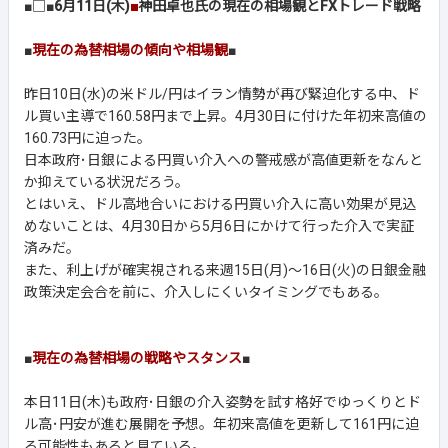
■□■
6月11日(木)
■
神田卓也氏の現在の相場観とFXトレード戦略
■
現在の為替相場の傾向や相場観
■
昨日10日(水)の米ドル/円はイラン情勢が再び緊迫化する中、ド
ル買い主導で160.58円まで上昇。4月30日に付けた年初来高値の
160.73円に迫った。
日本政府･日銀による円買い介入への警戒感が高値更新をなんと
か抑えている状況だろう。
とはいえ、ドル高地合いにおける円買い介入に高い効果が見込
めないことは、4月30日から5月6日にかけて行った介入で実証
済みだ。
また、利上げが確実視される来週15日(月)～16日(火)の日銀金融
政策決定会合を前に、介入しにくいタイミングでもある。
■
現在の為替相場の戦略やスタンス
■
本日11日(木)も政府･日銀の介入姿勢を試す格好でゆっくりとド
ル高･円安が進む展開を予想。年初来高値を更新して161円に迫
る可能性もあると見ている。