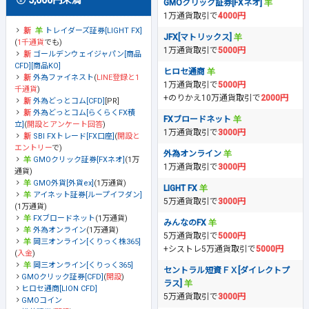
5,000円未満
GMOクリック証券[FXネオ]
1万通貨取引で
4000円
トレイダーズ証券[LIGHT FX]
JFX[マトリックス]
(
1千通貨
でも)
1万通貨取引で
5000円
ゴールデンウェイジャパン[商品
CFD][商品KO]
ヒロセ通商
外為ファイネスト
(
LINE登録と1
1万通貨取引で
5000円
千通貨
)
+のりかえ10万通貨取引で
2000円
外為どっとコム[CFD]
[PR]
外為どっとコム[らくらくFX積
FXブロードネット
立]
(
開設とアンケート回答
)
1万通貨取引で
3000円
SBI FXトレード[FX口座]
(
開設と
エントリー
で)
外為オンライン
GMOクリック証券[FXネオ]
(1万
1万通貨取引で
3000円
通貨)
GMO外貨[外貨ex]
(1万通貨)
LIGHT FX
アイネット証券[ループイフダン]
5万通貨取引で
3000円
(1万通貨)
FXブロードネット
(1万通貨)
みんなのFX
外為オンライン
(1万通貨)
5万通貨取引で
5000円
岡三オンライン[くりっく株365]
+シストレ5万通貨取引で
5000円
(
入金
)
岡三オンライン[くりっく365]
セントラル短資ＦＸ[ダイレクトプ
GMOクリック証券[CFD]
(
開設
)
ラス]
ヒロセ通商[LION CFD]
5万通貨取引で
3000円
GMOコイン