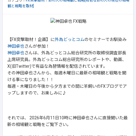
カテゴリ：
FX突撃取材！あの人の相場観と戦略[有名なあの人の現在の相場
観と戦略を取材]
【FX突撃取材！企画】に
外為どっとコム
のセミナーでお馴染み
神田卓也
さんが参加！
神田卓也
さんは、外為どっとコム総合研究所の取締役調査部長
上席研究員。外為どっとコム総合研究所のレポートや、動画、
X(旧Twitter)で有益な為替情報を配信されています。
その神田卓也さんから、毎週木曜日に最新の相場観と戦略を聞
ける事になりました！！
毎週・木曜日の午後から夕方までの間に羊飼いのFXブログでア
ップしますので、お楽しみに♪
それでは、 2026年6月11日10時に神田卓也さんに直接聞いた最
新の相場観と戦略をご覧下さい。