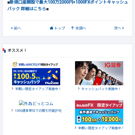
■
新規口座開設で最大100万2000円+1000FXポイントキャッシュ
バック 詳細はこちら
■
前
へ
トップ
先頭へ
次
へ
オススメ！
羊飼い限定タイアップ実施中！
キャッシュバック実施中！
1000通貨単位での取引可能[PR]
羊飼い限定タイアップ実施中！