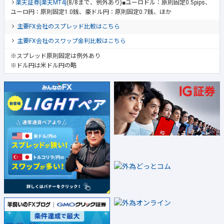
楽天証券[楽天MT4]
(8/8まで、例外あり)■ユーロドル：原則固定0.5pips、
ユーロ円：原則固定1.0銭、豪ドル円：原則固定0.7銭、ほか
主要FX会社のスプレッド比較はこちら
主要FX会社のスワップ金利比較はこちら
※スプレッド原則固定は例外あり
※ドル円は米ドル円の略