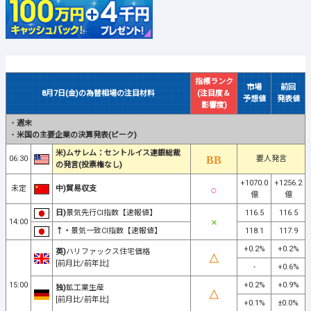
指標ランク
市場
前回
8月7日(金)の為替相場の注目材料
(注目度＆
予想値
発表値
影響度)
・
週末
・
米国の主要企業の決算発表(ピーク)
米)ムサレム：セントルイス連銀総裁
06:30
要人発言
の発言(投票権なし)
+1070.0
+1256.2
未定
中)貿易収支
億
億
日)
景気先行CI指数【速報値】
116.5
116.5
14:00
↑・
景気一致CI指数【速報値】
118.1
117.9
+0.2%
+0.2%
英)
ハリファックス住宅価格
[前月比/前年比]
-
+0.6%
15:00
+0.2%
+0.9%
独)
鉱工業生産
[前月比/前年比]
+0.1%
±0.0%