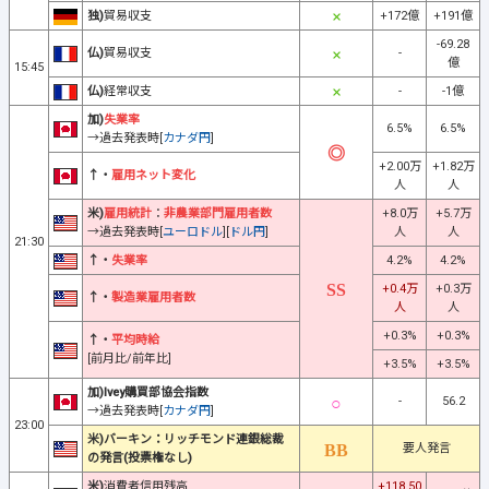
独)
貿易収支
+172億
+191億
-69.28
仏)
貿易収支
-
億
15:45
仏)
経常収支
-
-1億
加)
失業率
6.5%
6.5%
→過去発表時[
カナダ円
]
+2.00万
+1.82万
↑・
雇用ネット変化
人
人
米)
雇用統計
：
非農業部門雇用者数
+8.0万
+5.7万
→過去発表時[
ユーロドル
][
ドル円
]
人
人
21:30
↑・
失業率
4.2%
4.2%
+0.4万
+0.3万
↑・
製造業雇用者数
人
人
+0.3%
+0.3%
↑・
平均時給
[前月比/前年比]
+3.5%
+3.5%
加)Ivey購買部協会指数
-
56.2
→過去発表時[
カナダ円
]
23:00
米)バーキン：リッチモンド連銀総裁
要人発言
の発言(投票権なし)
米)
消費者信用残高
+118.50