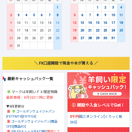
1
1
2
3
4
2
3
4
5
6
7
8
5
6
7
8
9
10
11
9
10
11
12
13
14
15
12
13
14
15
16
17
18
16
17
18
19
20
21
22
19
20
21
22
23
24
25
23
24
25
26
27
28
29
26
27
28
29
30
31
30
31
＼ FX口座開設で現金や本が貰える ／
最新キャッシュバック一覧
マークは羊飼いＦＸ限定特典
最新情報：8月3日11時に更新
開設や入金レベルでGet！
▼8月更新分
ゴールデンウェイジャパン
[FXTFMT4][FXTFGX]
3千円
岡三オンライン[くりっく株
ゴールデンウェイジャパン[商品
365]
CFD][商品KO]
SBI FXトレード[FX口座]
(
開設とエ