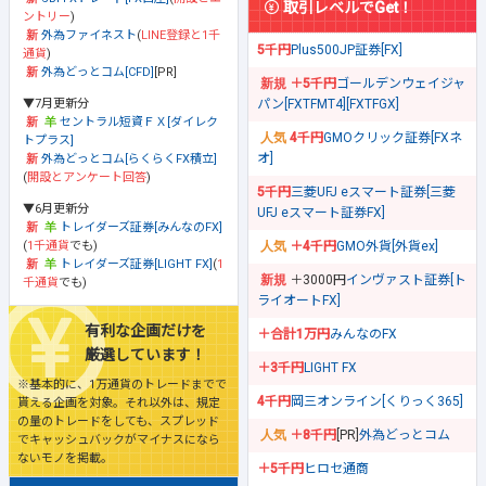
取引レベルでGet！
ントリー
)
外為ファイネスト
(
LINE登録と1千
5千円
Plus500JP証券[FX]
通貨
)
外為どっとコム[CFD]
[PR]
＋5千円
ゴールデンウェイジャ
▼7月更新分
パン[FXTFMT4][FXTFGX]
セントラル短資ＦＸ[ダイレク
4千円
GMOクリック証券[FXネ
トプラス]
オ]
外為どっとコム[らくらくFX積立]
(
開設とアンケート回答
)
5千円
三菱UFJ eスマート証券[三菱
▼6月更新分
UFJ eスマート証券FX]
トレイダーズ証券[みんなのFX]
(
1千通貨
でも)
＋4千円
GMO外貨[外貨ex]
トレイダーズ証券[LIGHT FX]
(
1
＋3000円
インヴァスト証券[ト
千通貨
でも)
ライオートFX]
有利な企画だけを
＋合計1万円
みんなのFX
厳選しています！
＋3千円
LIGHT FX
※基本的に、1万通貨のトレードまでで
4千円
岡三オンライン[くりっく365]
貰える企画を対象。それ以外は、規定
の量のトレードをしても、スプレッド
＋8千円
[PR]
外為どっとコム
でキャッシュバックがマイナスになら
ないモノを掲載。
＋5千円
ヒロセ通商