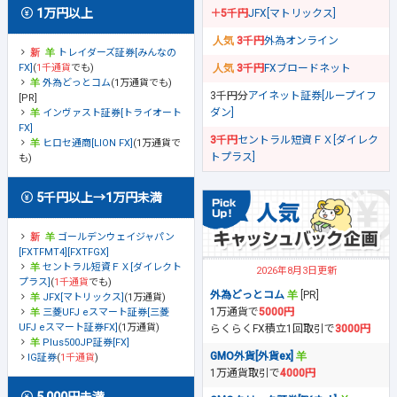
1万円以上
＋5千円
JFX[マトリックス]
3千円
外為オンライン
トレイダーズ証券[みんなの
FX]
(
1千通貨
でも)
3千円
FXブロードネット
外為どっとコム
(1万通貨でも)
3千円分
アイネット証券[ループイフ
[PR]
ダン]
インヴァスト証券[トライオート
FX]
3千円
セントラル短資ＦＸ[ダイレク
ヒロセ通商[LION FX]
(1万通貨で
トプラス]
も)
5千円以上→1万円未満
ゴールデンウェイジャパン
[FXTFMT4][FXTFGX]
セントラル短資ＦＸ[ダイレクト
2026年8月3日更新
プラス]
(
1千通貨
でも)
外為どっとコム
[PR]
JFX[マトリックス]
(1万通貨)
1万通貨で
5000円
三菱UFJ eスマート証券[三菱
UFJ eスマート証券FX]
(1万通貨)
らくらくFX積立1回取引で
3000円
Plus500JP証券[FX]
GMO外貨[外貨ex]
IG証券
(
1千通貨
)
1万通貨取引で
4000円