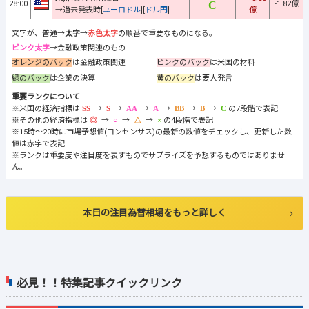
28:00
-1.82億
→過去発表時[
ユーロドル
][
ドル円
]
億
文字が、普通→
太字
→
赤色太字
の順番で重要なものになる。
ピンク太字
→金融政策関連のもの
オレンジのバック
は金融政策関連
ピンクのバック
は米国の材料
緑のバック
は企業の決算
黄のバック
は要人発言
重要ランクについて
※米国の経済指標は
→
→
→
→
→
→
の7段階で表記
※その他の経済指標は
→
→
→
の4段階で表記
※15時～20時に市場予想値(コンセンサス)の最新の数値をチェックし、更新した数
値は赤字で表記
※ランクは重要度や注目度を表すものでサプライズを予想するものではありませ
ん。
本日の注目為替相場をもっと詳しく
必見！！特集記事クイックリンク