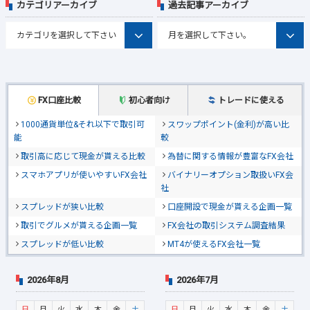
カテゴリアーカイブ
過去記事アーカイブ
FX口座比較
初心者向け
トレードに使える
1000通貨単位&それ以下で取引可
スワップポイント(金利)が高い比
能
較
取引高に応じて現金が貰える比較
為替に関する情報が豊富なFX会社
スマホアプリが使いやすいFX会社
バイナリーオプション取扱いFX会
社
スプレッドが狭い比較
口座開設で現金が貰える企画一覧
取引でグルメが貰える企画一覧
FX会社の取引システム調査結果
スプレッドが低い比較
MT4が使えるFX会社一覧
2026年8月
2026年7月
日
月
火
水
木
金
土
日
月
火
水
木
金
土