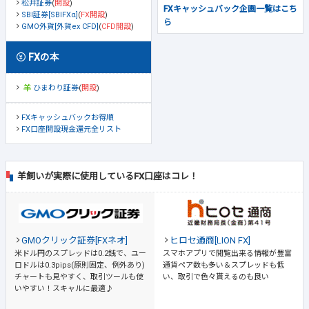
松井証券
(
開設
)
FXキャッシュバック企画一覧はこち
SBI証券[SBIFXα]
(
FX開設
)
ら
GMO外貨[外貨ex CFD]
(
CFD開設
)
FXの本
ひまわり証券
(
開設
)
FXキャッシュバックお得順
FX口座開設現金還元全リスト
羊飼いが実際に使用しているFX口座はコレ！
GMOクリック証券[FXネオ]
ヒロセ通商[LION FX]
米ドル円のスプレッドは0.2銭で、ユー
スマホアプリで閲覧出来る情報が豊富
ロドルは0.3pips(原則固定、例外あり)
通貨ペア数も多い＆スプレッドも低
チャートも見やすく、取引ツールも使
い、取引で色々貰えるのも良い
いやすい！スキャルに最適♪