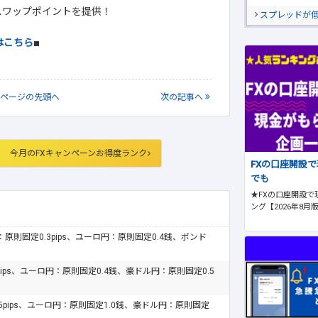
のスワップポイントを提供！
スプレッドが
はこちら
■
ページの
先頭へ
次
の記事
へ
今月のFXキャンペーンお得度ランク
FXの口座開設
でも
★FXの口座開設で
ング【2026年8月
ドル：原則固定0.3pips、ユーロ円：原則固定0.4銭、ポンド
pips、ユーロ円：原則固定0.4銭、豪ドル円：原則固定0.5
.5pips、ユーロ円：原則固定1.0銭、豪ドル円：原則固定