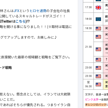
英
17:30
→
林さんは
JFX
という
ヒロセ通商
の子会社の社長
)で公開しているスキャルトレードがスゴイ！！
欧
18:00
[
witterは
こちら
)!?
略を聞ける事になりました！！(※取材は電話に
18:30
米
米
ログでアップしますので、お楽しみに♪
→
米
21:30
値
→
さんに直接聞いた最新の相場観と戦略をご覧下さい。
↑
米
ード戦略
23:00
→
23:30
米
翌
米
06:30
言
思えない。懸念点としては、イランでは大統領
文字が、普通→
太
いことだ。
ピンク太字
→金融
であればそちらが優先される。つまりイラン自
オレンジのバック