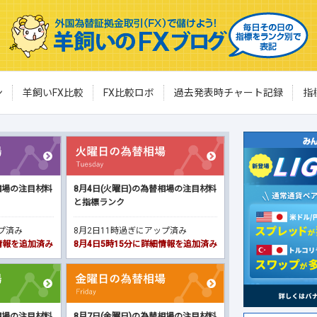
ン
羊飼いFX比較
FX比較ロボ
過去発表時チャート記録
指
相場の注目材料
8月4日(火曜日)の為替相場の注目材料
と指標ランク
ップ済み
8月2日11時過ぎにアップ済み
細情報を追加済み
8月4日5時15分に詳細情報を追加済み
相場の注目材料
8月7日(金曜日)の為替相場の注目材料