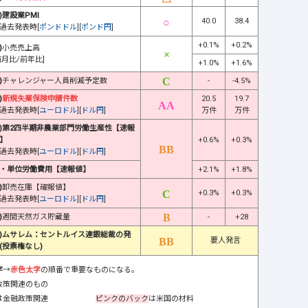
)建設業PMI
40.0
38.4
過去発表時[
ポンドドル
][
ポンド円
]
+0.1%
+0.2%
)
小売売上高
前月比/前年比]
+1.0%
+1.6%
)
チャレンジャー人員削減予定数
-
-4.5%
)
新規失業保険申請件数
20.5
19.7
過去発表時[
ユーロドル
][
ドル円
]
万件
万件
)第2四半期非農業部門労働生産性【速報
】
+0.6%
+0.3%
過去発表時[
ユーロドル
][
ドル円
]
・単位労働費用【速報値】
+2.1%
+1.8%
)
卸売在庫【確報値】
+0.3%
+0.3%
過去発表時[
ユーロドル
][
ドル円
]
)
週間天然ガス貯蔵量
-
+28
)ムサレム：セントルイス連銀総裁の発
要人発言
(投票権なし)
字
→
赤色太字
の順番で重要なものになる。
政策関連のもの
は金融政策関連
ピンクのバック
は米国の材料