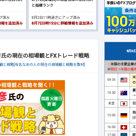
と指標ランク
ップ済み
8月2日11時過ぎにアップ済み
細情報を追加済み
8月7日5時15分に詳細情報を追加済み
8月6
芳彦氏の現在の相場観とFXトレード戦略
・
米国の主要企業の
観と戦略[有名なあの人の現在の相場観と戦略を取材]
※
明日→米国の雇
米
09:35
の
豪
10:30
→
未定
日
独
15:00
[
16:00
ス
17:00
欧