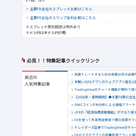
0.7銭、ほか
主要FX会社のスプレッド比較はこちら
主要FX会社のスワップ金利比較はこちら
※スプレッド原則固定は例外あり
※ドル円は米ドル円の略
必見！！特集記事クイックリンク
為替トレードするための為替以外の金融
直近の
羊飼いのFXアプリのウェブアプリ版を
人気特集記事
TradingViewのチャート機能が無料で
【2026年・夏時間用】◆主要FX取引
GMOコインがAI分析による価格アラー
JFXの『経済指標速報機能』がかなり使
FXを使って外貨預金感覚で積立投資がで
トレイダーズ証券でTradingView
FXのスマホアプリの急騰急落アラート