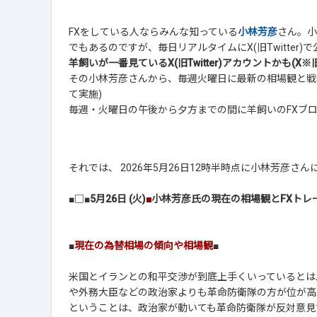
FXをしている人ならみんな知っている
小林芳彦
さん。小
でもあるのですが、毎日リアルタイムにX(旧Twitter
羊飼いが一番見ているX(旧Twitter)アカウントかも(X※旧T
その小林芳彦さんから、毎週火曜日に最新の相場観と戦
て実施)
毎週・火曜日の午後から夕方までの間に羊飼いのFXブ
それでは、 2026年5月26日12時半時点に小林芳彦
■□■
5月26日 (火)
■
小林芳彦氏の現在の相場観とFXトレ
■
現在の為替相場の傾向や相場観
■
米国とイランとの和平交渉が到底上手くいっているとは
や外務大臣などの政治家よりも革命防衛隊の方が位が高
ということは、政治家が動いても革命防衛隊が反対意見