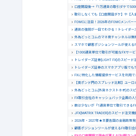
口座開設後→『1万通貨の取引ダケで500
取引しなくても【口座開設ダケ】や【入
FOMCに注目！2026年のFOMCメンバー
通貨の強弱が一目でわかる！トレイダー
外為どっとコムのマネ育チャンネルは無
スマホで顧客ポジションツールが使える
【1000通貨単位で取引が可能なFXサービ
トレイダーズ証券[LIGHT FX]のスピー
トレイダーズ証券のスマホアプリ版でもTra
FXに特化した情報提供サービスを利用でき
【英ポンド円のスプレッド比較】ユーロ
外為どっとコム[外貨ネクストネオ]のス
FX取引会社のキャッシュバック企画の人
数は少ないが『1通貨単位で取引できるF
JFX[MATRIX TRADER]のスピード注
2026年・2027年★主要各国の金融政策
顧客ポジションツールが使えるFX取引会
FXの口座開設で現金が貰える[お得]ラン