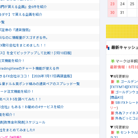
23
24
25
0円が貰える企画』全6件を紹介
30
31
金ダケ】で貰える企画を紹介
一覧
ズ証券の『通貨強弱』
料なのに情報量がスゴすぎる件。
FX取引会社をまとめました！！
最新キャッシ
ス】を全てピックアップして比較！[7月10日版]
ド注文機能を紹介！
マークは羊飼
最新情報：8月3
dingViewのチャート機能が使える件
るFX会社はココ！【2026年7月17日再調査版】
▼8月更新分
ゴールデン
＆豪ドル＆英ポンド絡みの通貨ペアのスプレッド一覧
[FXTFMT4][FXTFG
ピード注文機能を紹介！
ゴールデンウェ
[商品KO]
気ベスト5を調べてみた！！
SBI FXトレード
X会社』もある！お勧めの4サービスを紹介
リー
)
外為ファイネ
文機能を紹介！
外為どっとコム[
発表[政策金利発表]スケジュール
▼7月更新分
社をまとめてみました!!
セントラル
ラス]
キング【8月版】