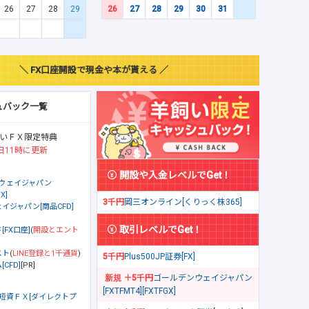
26
27
28
29
26
27
28
29
30
31
＼ FX口座開設で現金や本が貰える ／
ュバック一覧
いＦＸ限定特典
日11時に更新
開設や入金レベルでGet！
ウェイジャパン
X]
3千円
岡三オンライン[くりっく株365]
イジャパン[商品CFD]
取引レベルでGet！
[FX口座]
(
開設とエント
スト
(
LINE登録と1千通貨
)
5千円
Plus500JP証券[FX]
CFD]
[PR]
＋5千円
ゴールデンウェイジャパン
[FXTFMT4][FXTFGX]
短資ＦＸ[ダイレクトプ