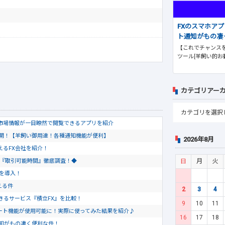
FXのスマホア
ト通知がもの凄
【これでチャンスを
ツール[羊飼い的お
カテゴリアー
市場情報が一目瞭然で閲覧できるアプリを紹介
公開！【羊飼い御用達！各種通知機能が便利】
2026年8月
使えるFX会社を紹介！
日
月
火
会社『取引可能時間』徹底調査！◆
トを導入！
える件
2
3
4
きるサービス『積立FX』を比較！
9
10
11
のチャート機能が使用可能に！実際に使ってみた結果を紹介♪
16
17
18
通知がもの凄く便利な件！