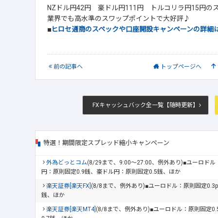
NZドル円42円 豪ドル円111円 トルコリラ円15円
業界でも高水準のスワップポイントで大好評♪
■
ヒロセ通商のスペックや口座開設キャンペーンの詳細
前
の記事
へ
トップ
ページへ
FXキャッシュバック全一覧【随時更新】
特選！期間限定スプレッド縮小キャンペーン
外為どっとコム
(8/29まで、9:00～27:00、例外あり)■ユーロ
円：原則固定0.9銭、豪ドル円：原則固定0.5銭、ほか
楽天証券[楽天FX]
(8/8まで、例外あり)■ユーロドル：原則固定0.3
銭、ほか
楽天証券[楽天MT4]
(8/8まで、例外あり)■ユーロドル：原則固定0