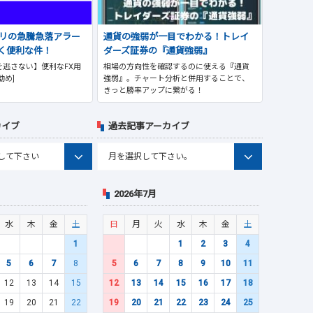
プリの急騰急落アラー
通貨の強弱が一目でわかる！トレイ
く便利な件！
ダーズ証券の『通貨強弱』
逃さない】便利なFX用
相場の方向性を確認するのに使える『通貨
勧め]
強弱』。チャート分析と併用することで、
きっと勝率アップに繋がる！
カイブ
過去記事アーカイブ
2026年7月
水
木
金
土
日
月
火
水
木
金
土
1
1
2
3
4
5
6
7
8
5
6
7
8
9
10
11
12
13
14
15
12
13
14
15
16
17
18
19
20
21
22
19
20
21
22
23
24
25