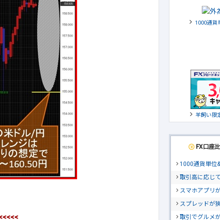
1000通
羊飼い限
FX口座
1000通貨単
取引高に応じ
スマホアプリが
スプレッドが
<<<<<
取引でグルメ