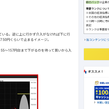
緑のバック
は企業
重要ランクについ
※米国の経済指標
※その他の経済指
※15時～20時に
表記
※ランクは重要度
えている。逆に上に行かず介入がなければ下に行
7.50円くらいで止まるイメージ。
当コンテンツに
55～157円台まで下がるのを待って買いから入
オススメ！
羊飼い限