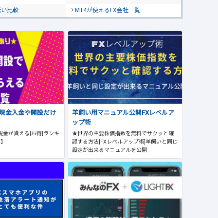
低い比較
MT4が使えるFX会社一覧
で現金入金や開設だけ
羊飼い用マニュアル公開FXレベルア
ップ術
現金が貰える[お得]ランキ
★世界の主要株価指数を無料でサクッと確
版】
認する方法[FXレベルアップ術]羊飼いと同じ
設定が出来るマニュアルを公開