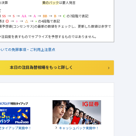
の決算
黄のバック
は要人発言
て
は
→
→
→
→
→
→
の7段階で表記
標は
→
→
→
の4段階で表記
市場予想値(コンセンサス)の最新の数値をチェックし、更新した数値は赤字で
や注目度を表すものでサプライズを予想するものではありません。
ついての免罪事項・ご利用上注意点
本日の注目為替相場をもっと詳しく
定タイアップ実施中！
キャッシュバック実施中！