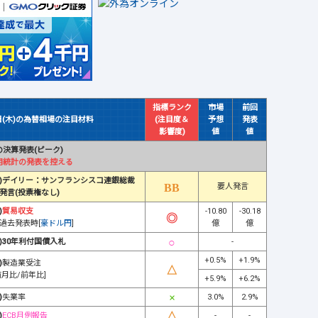
指標ランク
市場
前回
日(木)の為替相場の注目材料
(注目度＆
予想
発表
影響度)
値
値
決算発表(ピーク)
用統計の発表を控える
)デイリー：サンフランシスコ連銀総裁
要人発言
発言(投票権なし)
)
貿易収支
-10.80
-30.18
過去発表時[
豪ドル円
]
億
億
)30年利付国債入札
-
+0.5%
+1.9%
)
製造業受注
前月比/前年比]
+5.9%
+6.2%
)
失業率
3.0%
2.9%
)
ECB月例報告
-
-