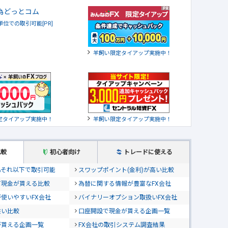
貨単位での取引可能[PR]
羊飼い限定タイアップ実施中！
定タイアップ実施中！
羊飼い限定タイアップ実施中！
比較
初心者向け
トレードに使える
位&それ以下で取引可能
スワップポイント(金利)が高い比較
て現金が貰える比較
為替に関する情報が豊富なFX会社
使いやすいFX会社
バイナリーオプション取扱いFX会社
狭い比較
口座開設で現金が貰える企画一覧
が貰える企画一覧
FX会社の取引システム調査結果