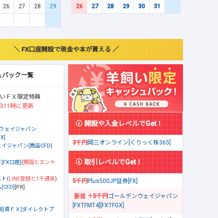
26
27
28
29
26
27
28
29
30
31
＼ FX口座開設で現金や本が貰える ／
ュバック一覧
いＦＸ限定特典
日11時に更新
開設や入金レベルでGet！
ウェイジャパン
X]
3千円
岡三オンライン[くりっく株365]
イジャパン[商品CFD]
取引レベルでGet！
[FX口座]
(
開設とエント
スト
(
LINE登録と1千通貨
)
5千円
Plus500JP証券[FX]
CFD]
[PR]
＋5千円
ゴールデンウェイジャパン
[FXTFMT4][FXTFGX]
短資ＦＸ[ダイレクトプ