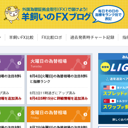
ン
羊飼いFX比較
FX比較ロボ
過去発表時チャート記録
指
相場の注目材料
8月4日(火曜日)の為替相場の注目材料
と指標ランク
ップ済み
8月2日11時過ぎにアップ済み
細情報を追加済み
8月4日5時15分に詳細情報を追加済み
相場の注目材料
8月7日(金曜日)の為替相場の注目材料