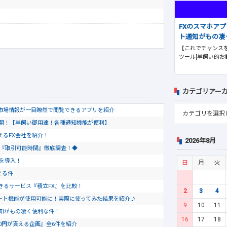
FXのスマホア
ト通知がもの凄
【これでチャンスを
ツール[羊飼い的お
カテゴリアー
市場情報が一目瞭然で閲覧できるアプリを紹介
公開！【羊飼い御用達！各種通知機能が便利】
使えるFX会社を紹介！
2026年8月
会社『取引可能時間』徹底調査！◆
トを導入！
日
月
火
える件
きるサービス『積立FX』を比較！
2
3
4
のチャート機能が使用可能に！実際に使ってみた結果を紹介♪
9
10
11
通知がもの凄く便利な件！
16
17
18
0円が貰える企画』全6件を紹介