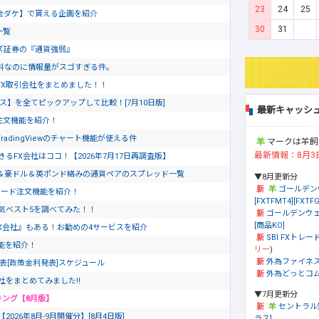
23
24
25
金ダケ】で貰える企画を紹介
30
31
一覧
ズ証券の『通貨強弱』
料なのに情報量がスゴすぎる件。
FX取引会社をまとめました！！
ス】を全てピックアップして比較！[7月10日版]
最新キャッシ
ド注文機能を紹介！
dingViewのチャート機能が使える件
マークは羊飼
最新情報：8月3
るFX会社はココ！【2026年7月17日再調査版】
＆豪ドル＆英ポンド絡みの通貨ペアのスプレッド一覧
▼8月更新分
ゴールデン
ピード注文機能を紹介！
[FXTFMT4][FXTFG
気ベスト5を調べてみた！！
ゴールデンウェ
[商品KO]
X会社』もある！お勧めの4サービスを紹介
SBI FXトレード
文機能を紹介！
リー
)
外為ファイネ
発表[政策金利発表]スケジュール
外為どっとコム[
社をまとめてみました!!
▼7月更新分
キング【8月版】
セントラル
26年8月-9月開催分】[8月4日版]
ラス]