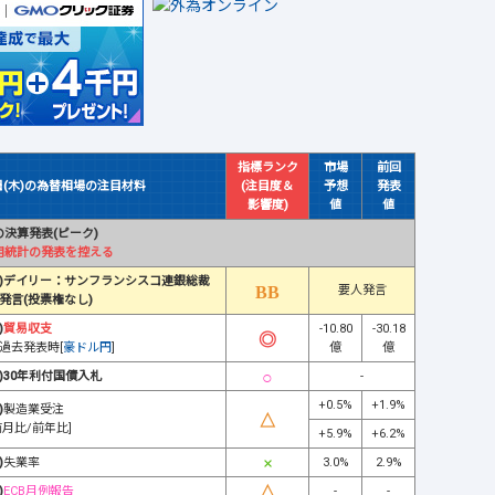
指標ランク
市場
前回
日(木)の為替相場の注目材料
(注目度＆
予想
発表
影響度)
値
値
決算発表(ピーク)
用統計の発表を控える
)デイリー：サンフランシスコ連銀総裁
要人発言
発言(投票権なし)
)
貿易収支
-10.80
-30.18
過去発表時[
豪ドル円
]
億
億
)30年利付国債入札
-
+0.5%
+1.9%
)
製造業受注
前月比/前年比]
+5.9%
+6.2%
)
失業率
3.0%
2.9%
)
ECB月例報告
-
-