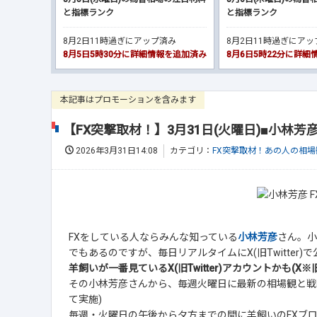
と指標ランク
と指標ランク
8月2日11時過ぎにアップ済み
8月2日11時過ぎにア
8月5日5時30分に詳細情報を追加済み
8月6日5時22分に詳
本記事はプロモーションを含みます
【FX突撃取材！】3月31日(火曜日)■小林
2026年3月31日14:08
カテゴリ：
FX突撃取材！あの人の相場
FXをしている人ならみんな知っている
小林芳彦
さん。小
でもあるのですが、毎日リアルタイムにX(旧Twitter
羊飼いが一番見ているX(旧Twitter)アカウントかも(X※旧T
その小林芳彦さんから、毎週火曜日に最新の相場観と戦
て実施)
毎週・火曜日の午後から夕方までの間に羊飼いのFXブ