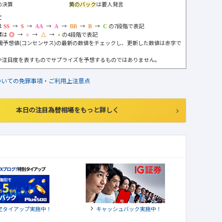
の決算
黄のバック
は要人発言
て
は
→
→
→
→
→
→
の7段階で表記
標は
→
→
→
の4段階で表記
市場予想値(コンセンサス)の最新の数値をチェックし、更新した数値は赤字で
や注目度を表すものでサプライズを予想するものではありません。
ついての免罪事項・ご利用上注意点
本日の注目為替相場をもっと詳しく
定タイアップ実施中！
キャッシュバック実施中！