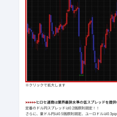
※クリックで拡大します
>>>>>
ヒロセ通商は業界最狭水準の低スプレッドを提供
定番のドル円スプレッドは0.2銭原則固定！！
さらに、豪ドル円は0.5銭原則固定、ユーロドルは0.3pi