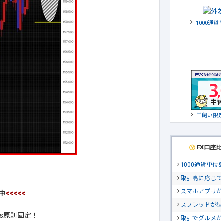
1000通
羊飼い限
FX口座
1000通貨単
取引高に応じ
スマホアプリが
中
<<<<<
スプレッドが
ps原則固定！
取引でグルメ