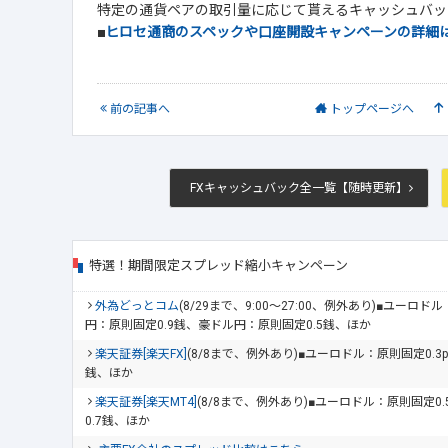
特定の通貨ペアの取引量に応じて貰えるキャッシュバッ
■
ヒロセ通商のスペックや口座開設キャンペーンの詳細
前
の記事
へ
トップ
ページへ
FXキャッシュバック全一覧【随時更新】
特選！期間限定スプレッド縮小キャンペーン
外為どっとコム
(8/29まで、9:00～27:00、例外あり)■ユーロ
円：原則固定0.9銭、豪ドル円：原則固定0.5銭、ほか
楽天証券[楽天FX]
(8/8まで、例外あり)■ユーロドル：原則固定0.3
銭、ほか
楽天証券[楽天MT4]
(8/8まで、例外あり)■ユーロドル：原則固定0
0.7銭、ほか