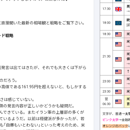
英
17:30
→
欧
さんに直接聞いた最新の相場観と戦略をご覧下さい。
18:00
[
18:30
米
ード戦略
米
→
米
21:30
値
→
。牽制発言は出てはきたが、それでも大きくは下がら
↑
米
のだろう。
23:00
→
値である161.95円を超えないと、もしかする
23:30
米
翌
米
さは感じていない。
06:30
言
領の発言内容が正しいかどうかも疑問だ。
んできている。またイラン軍の上層部の多くが
文字が、普通→
太
ているようだ。以前は穏健派が多かったが、若
ピンク太字
→金融
も｢自爆もいとわない｣といった考えのため、米
オレンジのバック