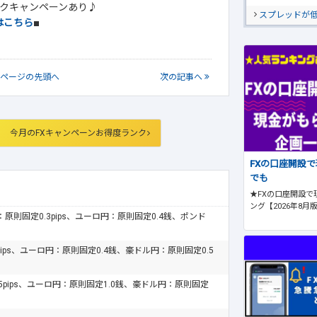
クキャンペーンあり♪
スプレッドが
はこちら
■
ページの
先頭へ
次
の記事
へ
今月のFXキャンペーンお得度ランク
FXの口座開設
でも
★FXの口座開設で
ング【2026年8月
ドル：原則固定0.3pips、ユーロ円：原則固定0.4銭、ポンド
pips、ユーロ円：原則固定0.4銭、豪ドル円：原則固定0.5
.5pips、ユーロ円：原則固定1.0銭、豪ドル円：原則固定