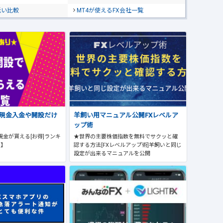
低い比較
MT4が使えるFX会社一覧
で現金入金や開設だけ
羊飼い用マニュアル公開FXレベルア
ップ術
現金が貰える[お得]ランキ
★世界の主要株価指数を無料でサクッと確
版】
認する方法[FXレベルアップ術]羊飼いと同じ
設定が出来るマニュアルを公開