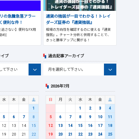
プリの急騰急落アラー
通貨の強弱が一目でわかる！トレイ
く便利な件！
ダーズ証券の『通貨強弱』
逃さない】便利なFX用
相場の方向性を確認するのに使える『通貨
勧め]
強弱』。チャート分析と併用することで、
きっと勝率アップに繋がる！
カイブ
過去記事アーカイブ
2026年7月
水
木
金
土
日
月
火
水
木
金
土
1
1
2
3
4
5
6
7
8
5
6
7
8
9
10
11
12
13
14
15
12
13
14
15
16
17
18
19
20
21
22
19
20
21
22
23
24
25