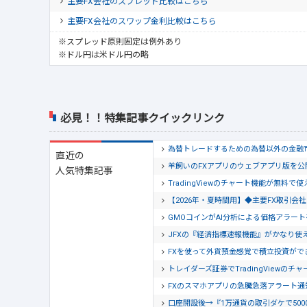
主要FX会社のスプレッド比較はこちら
主要FX会社のスワップ金利比較はこちら
※スプレッド原則固定は例外あり
※ドル円は米ドル円の略
必見！！特集記事クイックリンク
為替トレードするための為替以外の金融
直近の
羊飼いのFXアプリのウェブアプリ版を
人気特集記事
TradingViewのチャート機能が無料で
【2026年・夏時間用】◆主要FX取引
GMOコインがAI分析による価格アラー
JFXの『経済指標速報機能』がかなり使
FXを使って外貨預金感覚で積立投資がで
トレイダーズ証券でTradingView
FXのスマホアプリの急騰急落アラート
口座開設後→『1万通貨の取引ダケで500