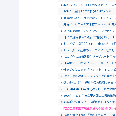
取引しなくても【口座開設ダケ】や【入
FOMCに注目！2026年のFOMCメンバー
通貨の強弱が一目でわかる！トレイダー
外為どっとコムのマネ育チャンネルは無
スマホで顧客ポジションツールが使える
【1000通貨単位で取引が可能なFXサービ
トレイダーズ証券[LIGHT FX]のスピー
トレイダーズ証券のスマホアプリ版でもTra
FXに特化した情報提供サービスを利用でき
【英ポンド円のスプレッド比較】ユーロ
外為どっとコム[外貨ネクストネオ]のス
FX取引会社のキャッシュバック企画の人
数は少ないが『1通貨単位で取引できるF
JFX[MATRIX TRADER]のスピード注
2026年・2027年★主要各国の金融政策
顧客ポジションツールが使えるFX取引会
FXの口座開設で現金が貰える[お得]ラン
FX取引会社主催の『無料』セミナー一覧【20