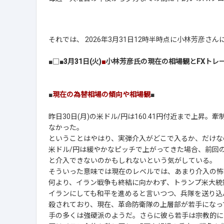
それでは、 2026年3月31日12時半時点に小林芳彦
■□■
3月31日(火)
■
小林芳彦氏の現在の相場観とFXトレ
■
現在の為替相場の傾向や相場観
■
昨日30日(月)の米ドル/円は160.41円付近まで上昇
なかった。
ということはやはり、実弾介入がどこで入るか、だけな
米ドル/円は緩やかなピッチで上がってきた場合、前回の高
と介入できないのかもしれないという気がしている。
そういった意味では現在のレベルでは、あまり介入の怖
何より、イラン戦争も終結に向かわず、トランプ米大統
イランにしても和平を進めると言いつつ、兵隊を送り込
殺されており、現在、革命防衛隊の上層部が若手になっ
手の多くは強硬派のようだ。さらに彼ら若手は宗教的に