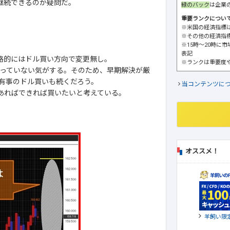
継続できるのか疑問だ。
緑のバック
は企業
重要ランクについ
※米国の経済指標
※その他の経済指
※15時～20時に
表記
。戦略的にはドル買い方向で変更無し。
※ランクは重要度
っていない気がする。そのため、早期解決が厳
有事のドル買いも続くだろう。
当コンテンツに
があればできれば買いたいと考えている。
オススメ！
羊飼い限