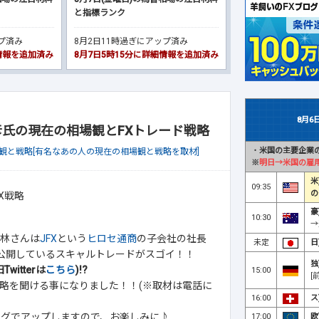
と指標ランク
ップ済み
8月2日11時過ぎにアップ済み
細情報を追加済み
8月7日5時15分に詳細情報を追加済み
8月6
芳彦氏の現在の相場観とFXトレード戦略
・
米国の主要企業の
観と戦略[有名なあの人の現在の相場観と戦略を取材]
※
明日→米国の雇
米
09:35
の
豪
10:30
→
林さんは
JFX
という
ヒロセ通商
の子会社の社長
未定
日
)で公開しているスキャルトレードがスゴイ！！
独
witterは
こちら
)!?
15:00
[
略を聞ける事になりました！！(※取材は電話に
16:00
ス
ログでアップしますので、お楽しみに♪
17:00
欧