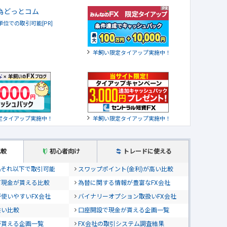
貨単位での取引可能[PR]
羊飼い限定タイアップ実施中！
定タイアップ実施中！
羊飼い限定タイアップ実施中！
比較
初心者向け
トレードに使える
位&それ以下で取引可能
スワップポイント(金利)が高い比較
て現金が貰える比較
為替に関する情報が豊富なFX会社
使いやすいFX会社
バイナリーオプション取扱いFX会社
狭い比較
口座開設で現金が貰える企画一覧
が貰える企画一覧
FX会社の取引システム調査結果