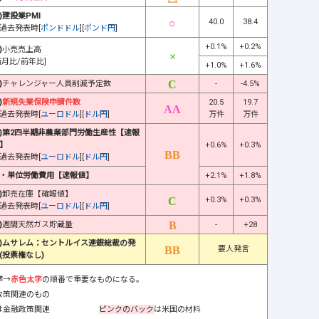
)建設業PMI
40.0
38.4
過去発表時[
ポンドドル
][
ポンド円
]
+0.1%
+0.2%
)
小売売上高
前月比/前年比]
+1.0%
+1.6%
)
チャレンジャー人員削減予定数
-
-4.5%
)
新規失業保険申請件数
20.5
19.7
過去発表時[
ユーロドル
][
ドル円
]
万件
万件
)第2四半期非農業部門労働生産性【速報
】
+0.6%
+0.3%
過去発表時[
ユーロドル
][
ドル円
]
・単位労働費用【速報値】
+2.1%
+1.8%
)
卸売在庫【確報値】
+0.3%
+0.3%
過去発表時[
ユーロドル
][
ドル円
]
)
週間天然ガス貯蔵量
-
+28
)ムサレム：セントルイス連銀総裁の発
要人発言
(投票権なし)
字
→
赤色太字
の順番で重要なものになる。
政策関連のもの
は金融政策関連
ピンクのバック
は米国の材料