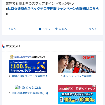
業界でも高水準のスワップポイントで大好評♪
■
ヒロセ通商のスペックや口座開設キャンペーンの詳細はこちら
■
前
へ
トップ
先頭へ
次
へ
オススメ！
羊飼い限定タイアップ実施中！
キャッシュバック実施中！
1000通貨単位での取引可能[PR]