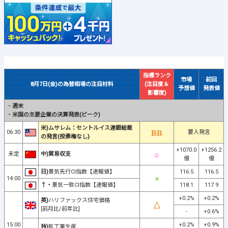
指標ランク
市場
前回
8月7日(金)の為替相場の注目材料
(注目度＆
予想値
発表値
影響度)
・
週末
・
米国の主要企業の決算発表(ピーク)
米)ムサレム：セントルイス連銀総裁
06:30
要人発言
の発言(投票権なし)
+1070.0
+1256.2
未定
中)貿易収支
億
億
日)
景気先行CI指数【速報値】
116.5
116.5
14:00
↑・
景気一致CI指数【速報値】
118.1
117.9
+0.2%
+0.2%
英)
ハリファックス住宅価格
[前月比/前年比]
-
+0.6%
15:00
+0.2%
+0.9%
独)
鉱工業生産