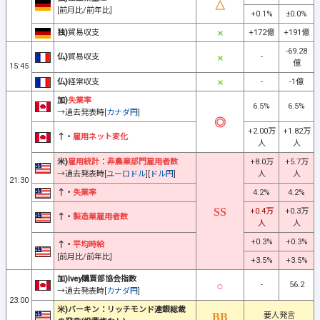
[前月比/前年比]
+0.1%
±0.0%
独)
貿易収支
+172億
+191億
-69.28
仏)
貿易収支
-
億
15:45
仏)
経常収支
-
-1億
加)
失業率
6.5%
6.5%
→過去発表時[
カナダ円
]
+2.00万
+1.82万
↑・
雇用ネット変化
人
人
米)
雇用統計
：
非農業部門雇用者数
+8.0万
+5.7万
→過去発表時[
ユーロドル
][
ドル円
]
人
人
21:30
↑・
失業率
4.2%
4.2%
+0.4万
+0.3万
↑・
製造業雇用者数
人
人
+0.3%
+0.3%
↑・
平均時給
[前月比/前年比]
+3.5%
+3.5%
加)Ivey購買部協会指数
-
56.2
→過去発表時[
カナダ円
]
23:00
米)バーキン：リッチモンド連銀総裁
要人発言