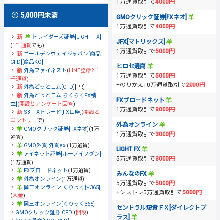
1万通貨取引で
4000円
5,000円未満
GMOクリック証券[FXネオ]
1万通貨取引で
4000円
トレイダーズ証券[LIGHT FX]
JFX[マトリックス]
(
1千通貨
でも)
1万通貨取引で
5000円
ゴールデンウェイジャパン[商品
CFD][商品KO]
ヒロセ通商
外為ファイネスト
(
LINE登録と1
1万通貨取引で
5000円
千通貨
)
+のりかえ10万通貨取引で
2000円
外為どっとコム[CFD]
[PR]
外為どっとコム[らくらくFX積
FXブロードネット
立]
(
開設とアンケート回答
)
1万通貨取引で
3000円
SBI FXトレード[FX口座]
(
開設と
エントリー
で)
外為オンライン
GMOクリック証券[FXネオ]
(1万
1万通貨取引で
3000円
通貨)
GMO外貨[外貨ex]
(1万通貨)
LIGHT FX
アイネット証券[ループイフダン]
5万通貨取引で
3000円
(1万通貨)
FXブロードネット
(1万通貨)
みんなのFX
外為オンライン
(1万通貨)
5万通貨取引で
5000円
岡三オンライン[くりっく株365]
+シストレ5万通貨取引で
5000円
(
入金
)
岡三オンライン[くりっく365]
セントラル短資ＦＸ[ダイレクトプ
GMOクリック証券[CFD]
(
開設
)
ラス]