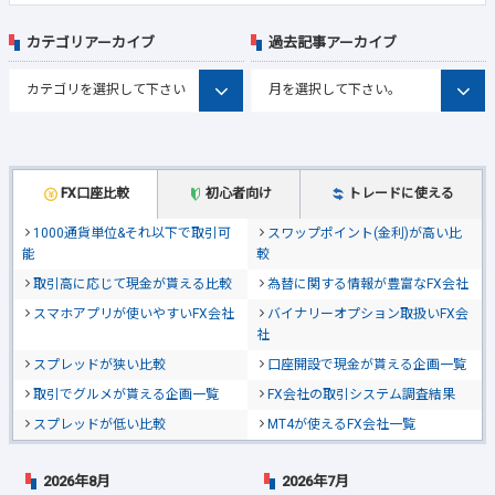
カテゴリアーカイブ
過去記事アーカイブ
FX口座比較
初心者向け
トレードに使える
1000通貨単位&それ以下で取引可
スワップポイント(金利)が高い比
能
較
取引高に応じて現金が貰える比較
為替に関する情報が豊富なFX会社
スマホアプリが使いやすいFX会社
バイナリーオプション取扱いFX会
社
スプレッドが狭い比較
口座開設で現金が貰える企画一覧
取引でグルメが貰える企画一覧
FX会社の取引システム調査結果
スプレッドが低い比較
MT4が使えるFX会社一覧
2026年8月
2026年7月