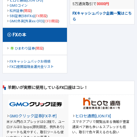
ヒロセ通商[LION CFD]
5万通貨取引で
3000円
GMOコイン
松井証券
(
開設
)
FXキャッシュバック企画一覧はこち
SBI証券[SBIFXα]
(
FX開設
)
ら
GMO外貨[外貨ex CFD]
(
CFD開設
)
FXの本
ひまわり証券
(
開設
)
FXキャッシュバックお得順
FX口座開設現金還元全リスト
羊飼いが実際に使用しているFX口座はコレ！
GMOクリック証券[FXネオ]
ヒロセ通商[LION FX]
米ドル円のスプレッドは0.2銭で、ユー
スマホアプリで閲覧出来る情報が豊富
ロドルは0.3pips(原則固定、例外あり)
通貨ペア数も多い＆スプレッドも低
チャートも見やすく、取引ツールも使
い、取引で色々貰えるのも良い