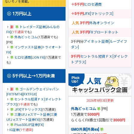
ないモノを掲載。
＋5千円
ヒロセ通商
1万円以上
＋5千円
JFX[マトリックス]
3千円
外為オンライン
トレイダーズ証券[みんなの
FX]
(
1千通貨
でも)
3千円
FXブロードネット
外為どっとコム
(1万通貨でも)
3千円分
アイネット証券[ループイフ
[PR]
ダン]
インヴァスト証券[トライオート
FX]
3千円
セントラル短資ＦＸ[ダイレク
ヒロセ通商[LION FX]
(1万通貨で
トプラス]
も)
5千円以上→1万円未満
ゴールデンウェイジャパン
[FXTFMT4][FXTFGX]
セントラル短資ＦＸ[ダイレクト
2026年8月3日更新
プラス]
(
1千通貨
でも)
外為どっとコム
[PR]
JFX[マトリックス]
(1万通貨)
1万通貨で
5000円
三菱UFJ eスマート証券[三菱
UFJ eスマート証券FX]
(1万通貨)
らくらくFX積立1回取引で
3000円
Plus500JP証券[FX]
GMO外貨[外貨ex]
IG証券
(
1千通貨
)