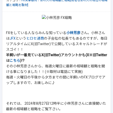
カテゴリ：
FX突撃取材！あの人の相場観と戦略[有名なあの人の現在の相場
観と戦略を取材]
FXをしている人ならみんな知っている
小林芳彦
さん。小林さん
は
JFX
という
ヒロセ通商
の子会社の社長でもあるのですが、毎日
リアルタイムにX(旧Twitter)で公開しているスキャルトレードが
スゴイ！！
羊飼いが一番見ているX(旧Twitter)アカウントかも(X※旧Twitter
は
こちら
)!?
その小林芳彦さんから、毎週火曜日に最新の相場観と戦略を聞
ける事になりました！！(※取材は電話にて実施)
毎週・火曜日の午後から夕方までの間に羊飼いのFXブログでア
ップしますので、お楽しみに♪
それでは、 2024年8月27日12時半に小林芳彦さんに直接聞いた
最新の相場観と戦略をご覧下さい。