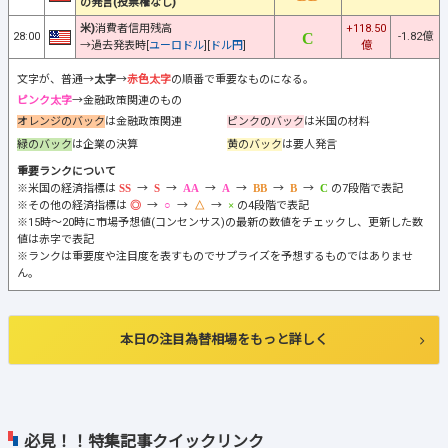
の発言(投票権なし)
米)
消費者信用残高
+118.50
28:00
-1.82億
→過去発表時[
ユーロドル
][
ドル円
]
億
文字が、普通→
太字
→
赤色太字
の順番で重要なものになる。
ピンク太字
→金融政策関連のもの
オレンジのバック
は金融政策関連
ピンクのバック
は米国の材料
緑のバック
は企業の決算
黄のバック
は要人発言
重要ランクについて
※米国の経済指標は
→
→
→
→
→
→
の7段階で表記
※その他の経済指標は
→
→
→
の4段階で表記
※15時～20時に市場予想値(コンセンサス)の最新の数値をチェックし、更新した数
値は赤字で表記
※ランクは重要度や注目度を表すものでサプライズを予想するものではありませ
ん。
本日の注目為替相場をもっと詳しく
必見！！特集記事クイックリンク