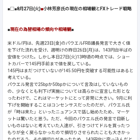
■□■
8月27日(火)
■
小林芳彦氏の現在の相場観とFXトレード戦略
■
現在の為替相場の傾向や相場観
■
米ドル/円は、先週23日(金)のパウエルFRB議長発言で大きく値
を下げた流れを受け、週明けの昨日26日(月)は、143円台半ばの
安値をつけた。しかし本日27日(火)13時頃の時点では、ショー
トカバーで145円手前まで値を戻している。
145円はまだつけていないが145.50円を突破する可能性はあると
考えている。
パウエル発言で25bpか50bpかについて言及はしていないもの
の、少なくとも利下げ実施については高らかに宣言した形とな
ったわけで、これはマーケットにとって非常に大きい。9月に利
下げを開始することはコンセンサスだったのだが、パウエル氏
が「時は来た」といったニュアンスで話し始めたため、マーケ
ットは驚いたと思う。ただ、今回のパウエル氏の発言で目新し
いものはないと考えていた人達が、引きつけてドルを買ったつ
もりが全く戻らなかったので損切りさせられたことも大きかっ
たのだろう。その損切りがあったため、143円台に突っ込んだと