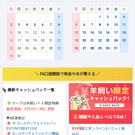
日
月
火
水
木
金
土
日
月
火
水
木
金
土
1
1
2
3
4
2
3
4
5
6
7
8
5
6
7
8
9
10
11
9
10
11
12
13
14
15
12
13
14
15
16
17
18
16
17
18
19
20
21
22
19
20
21
22
23
24
25
23
24
25
26
27
28
29
26
27
28
29
30
31
30
31
＼ FX口座開設で現金や本が貰える ／
最新キャッシュバック一覧
マークは羊飼いＦＸ限定特典
最新情報：8月3日11時に更新
開設や入金レベルでGet！
▼8月更新分
ゴールデンウェイジャパン
[FXTFMT4][FXTFGX]
3千円
岡三オンライン[くりっく株
ゴールデンウェイジャパン[商品
365]