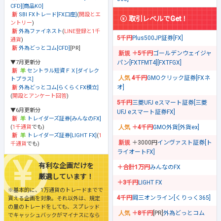
CFD][商品KO]
SBI FXトレード[FX口座]
(
開設とエ
取引レベルでGet！
ントリー
)
外為ファイネスト
(
LINE登録と1千
5千円
Plus500JP証券[FX]
通貨
)
外為どっとコム[CFD]
[PR]
＋5千円
ゴールデンウェイジャ
▼7月更新分
パン[FXTFMT4][FXTFGX]
セントラル短資ＦＸ[ダイレク
4千円
GMOクリック証券[FXネ
トプラス]
オ]
外為どっとコム[らくらくFX積立]
(
開設とアンケート回答
)
5千円
三菱UFJ eスマート証券[三菱
▼6月更新分
UFJ eスマート証券FX]
トレイダーズ証券[みんなのFX]
(
1千通貨
でも)
＋4千円
GMO外貨[外貨ex]
トレイダーズ証券[LIGHT FX]
(
1
＋3000円
インヴァスト証券[ト
千通貨
でも)
ライオートFX]
有利な企画だけを
＋合計1万円
みんなのFX
厳選しています！
＋3千円
LIGHT FX
※基本的に、1万通貨のトレードまでで
4千円
岡三オンライン[くりっく365]
貰える企画を対象。それ以外は、規定
の量のトレードをしても、スプレッド
＋8千円
[PR]
外為どっとコム
でキャッシュバックがマイナスになら