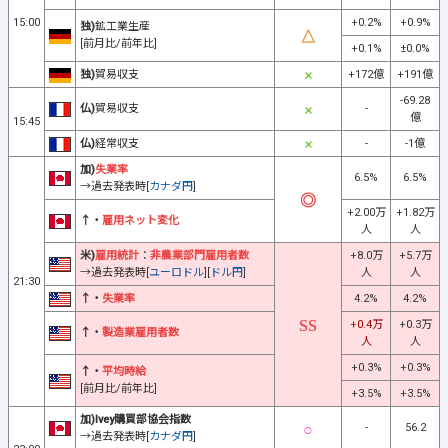
15:00
+0.2%
+0.9%
独)
鉱工業生産
[前月比/前年比]
+0.1%
±0.0%
独)
貿易収支
+172億
+191億
-69.28
仏)
貿易収支
-
億
15:45
仏)
経常収支
-
-1億
加)
失業率
6.5%
6.5%
→過去発表時[
カナダ円
]
+2.00万
+1.82万
↑・
雇用ネット変化
人
人
米)
雇用統計
：
非農業部門雇用者数
+8.0万
+5.7万
→過去発表時[
ユーロドル
][
ドル円
]
人
人
21:30
↑・
失業率
4.2%
4.2%
+0.4万
+0.3万
↑・
製造業雇用者数
人
人
+0.3%
+0.3%
↑・
平均時給
[前月比/前年比]
+3.5%
+3.5%
加)Ivey購買部協会指数
-
56.2
→過去発表時[
カナダ円
]