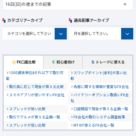
16日(日)の夜までの記事
カテゴリアーカイブ
過去記事アーカイブ
FX口座比較
初心者向け
トレードに使える
1000通貨単位&それ以下で取引可
スワップポイント(金利)が高い比
能
較
取引高に応じて現金が貰える比較
為替に関する情報が豊富なFX会社
スマホアプリが使いやすいFX会社
バイナリーオプション取扱いFX会
社
スプレッドが狭い比較
口座開設で現金が貰える企画一覧
取引でグルメが貰える企画一覧
FX会社の取引システム調査結果
スプレッドが低い比較
MT4が使えるFX会社一覧