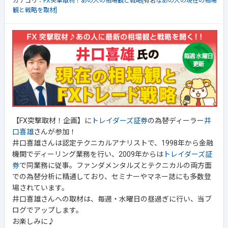
カテゴリ：
FX突撃取材！あの人の相場観と戦略[有名なあの人の現在の相場
観と戦略を取材]
【FX突撃取材！企画】に
トレイダーズ証券
の為替ディーラー
井
口喜雄
さんが参加！
井口喜雄さんは認定テクニカルアナリストで、1998年から金融
機関でディーリング業務を行い、2009年からは
トレイダーズ証
券
で同業務に従事。ファンダメンタルズとテクニカルの両方面
での為替分析に精通しており、セミナーやマネー誌にも多数登
場されています。
井口喜雄さんへの取材は、毎週・水曜日の昼過ぎに行い、当ブ
ログでアップします。
お楽しみに♪