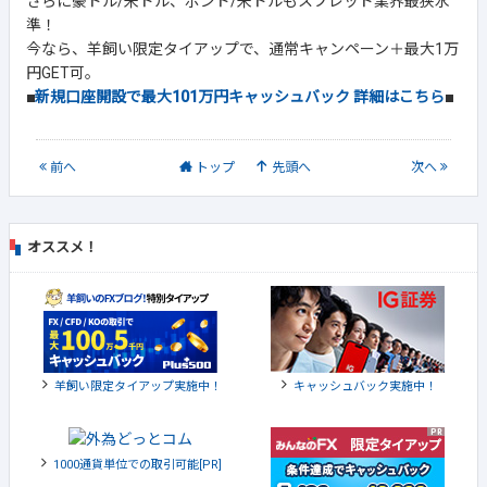
さらに豪ドル/米ドル、ポンド/米ドルもスプレッド業界最狭水
準！
今なら、羊飼い限定タイアップで、通常キャンペーン＋最大1万
円GET可。
■
新規口座開設で最大101万円キャッシュバック 詳細はこちら
■
前
へ
トップ
先頭へ
次
へ
オススメ！
羊飼い限定タイアップ実施中！
キャッシュバック実施中！
1000通貨単位での取引可能[PR]