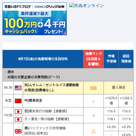
指標ランク
市場
前回
8月7日(金)の為替相場の注目材料
(注目度＆
予想値
発表値
影響度)
・
週末
・
米国の主要企業の決算発表(ピーク)
米)ムサレム：セントルイス連銀総裁
06:30
要人発言
の発言(投票権なし)
+1070.0
+1256.2
未定
中)貿易収支
億
億
日)
景気先行CI指数【速報値】
116.5
116.5
14:00
↑・
景気一致CI指数【速報値】
118.1
117.9
+0.2%
+0.2%
英)
ハリファックス住宅価格
[前月比/前年比]
-
+0.6%