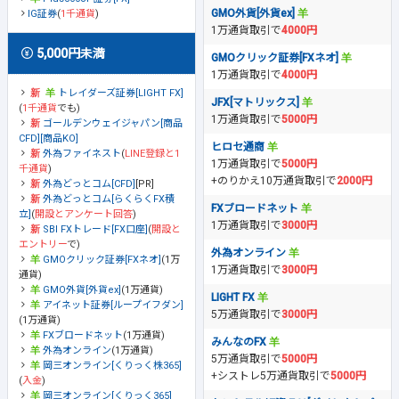
GMO外貨[外貨ex]
IG証券
(
1千通貨
)
1万通貨取引で
4000円
5,000円未満
GMOクリック証券[FXネオ]
1万通貨取引で
4000円
トレイダーズ証券[LIGHT FX]
JFX[マトリックス]
(
1千通貨
でも)
1万通貨取引で
5000円
ゴールデンウェイジャパン[商品
CFD][商品KO]
ヒロセ通商
外為ファイネスト
(
LINE登録と1
1万通貨取引で
5000円
千通貨
)
+のりかえ10万通貨取引で
2000円
外為どっとコム[CFD]
[PR]
外為どっとコム[らくらくFX積
FXブロードネット
立]
(
開設とアンケート回答
)
1万通貨取引で
3000円
SBI FXトレード[FX口座]
(
開設と
エントリー
で)
外為オンライン
GMOクリック証券[FXネオ]
(1万
1万通貨取引で
3000円
通貨)
GMO外貨[外貨ex]
(1万通貨)
LIGHT FX
アイネット証券[ループイフダン]
5万通貨取引で
3000円
(1万通貨)
FXブロードネット
(1万通貨)
みんなのFX
外為オンライン
(1万通貨)
5万通貨取引で
5000円
岡三オンライン[くりっく株365]
+シストレ5万通貨取引で
5000円
(
入金
)
岡三オンライン[くりっく365]