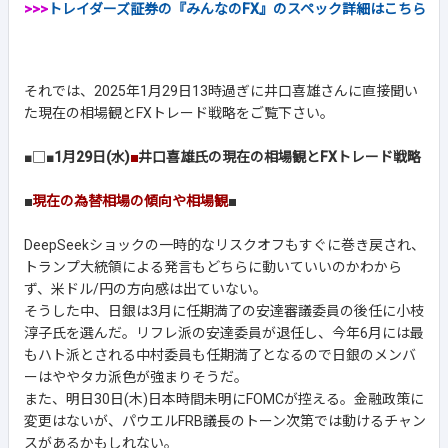
>>>
トレイダーズ証券の『みんなのFX』のスペック詳細はこちら
それでは、2025年1月29日13時過ぎに井口喜雄さんに直接聞い
た現在の相場観とFXトレード戦略をご覧下さい。
■□■
1月29日(水)
■
井口喜雄氏の現在の相場観とFXトレード戦略
■
現在の為替相場の傾向や相場観
■
DeepSeekショックの一時的なリスクオフもすぐに巻き戻され、
トランプ大統領による発言もどちらに動いていいのかわから
ず、米ドル/円の方向感は出ていない。
そうした中、日銀は3月に任期満了の安達審議委員の後任に小枝
淳子氏を選んだ。リフレ派の安達委員が退任し、今年6月には最
もハト派とされる中村委員も任期満了となるので日銀のメンバ
ーはややタカ派色が強まりそうだ。
また、明日30日(木)日本時間未明にFOMCが控える。金融政策に
変更はないが、パウエルFRB議長のトーン次第では動けるチャン
スがあるかもしれない。