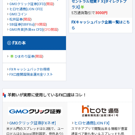
セントラル短資ＦＸ[ダイレクトプ
GMOクリック証券[CFD]
(
開設
)
ラス]
ヒロセ通商[LION CFD]
5万通貨取引で
3000円
GMOコイン
松井証券
(
開設
)
FXキャッシュバック企画一覧はこち
SBI証券[SBIFXα]
(
FX開設
)
ら
GMO外貨[外貨ex CFD]
(
CFD開設
)
FXの本
ひまわり証券
(
開設
)
FXキャッシュバックお得順
FX口座開設現金還元全リスト
羊飼いが実際に使用しているFX口座はコレ！
GMOクリック証券[FXネオ]
ヒロセ通商[LION FX]
米ドル円のスプレッドは0.2銭で、ユー
スマホアプリで閲覧出来る情報が豊富
ロドルは0.3pips(原則固定、例外あり)
通貨ペア数も多い＆スプレッドも低