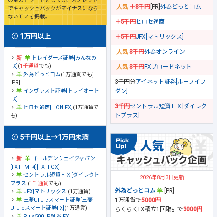
の量のトレードをしても、スプレッド
＋8千円
[PR]
外為どっとコム
でキャッシュバックがマイナスになら
ないモノを掲載。
＋5千円
ヒロセ通商
1万円以上
＋5千円
JFX[マトリックス]
3千円
外為オンライン
トレイダーズ証券[みんなの
FX]
(
1千通貨
でも)
3千円
FXブロードネット
外為どっとコム
(1万通貨でも)
3千円分
アイネット証券[ループイフ
[PR]
ダン]
インヴァスト証券[トライオート
FX]
3千円
セントラル短資ＦＸ[ダイレク
ヒロセ通商[LION FX]
(1万通貨で
トプラス]
も)
5千円以上→1万円未満
ゴールデンウェイジャパン
[FXTFMT4][FXTFGX]
セントラル短資ＦＸ[ダイレクト
2026年8月3日更新
プラス]
(
1千通貨
でも)
外為どっとコム
[PR]
JFX[マトリックス]
(1万通貨)
1万通貨で
5000円
三菱UFJ eスマート証券[三菱
UFJ eスマート証券FX]
(1万通貨)
らくらくFX積立1回取引で
3000円
Plus500JP証券[FX]