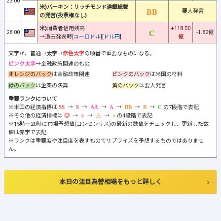
23:00
米)バーキン：リッチモンド連銀総裁
要人発言
の発言(投票権なし)
米)
消費者信用残高
+118.50
28:00
-1.82億
→過去発表時[
ユーロドル
][
ドル円
]
億
文字が、普通→
太字
→
赤色太字
の順番で重要なものになる。
ピンク太字
→金融政策関連のもの
オレンジのバック
は金融政策関連
ピンクのバック
は米国の材料
緑のバック
は企業の決算
黄のバック
は要人発言
重要ランクについて
※米国の経済指標は
→
→
→
→
→
→
の7段階で表記
※その他の経済指標は
→
→
→
の4段階で表記
※15時～20時に市場予想値(コンセンサス)の最新の数値をチェックし、更新した数
値は赤字で表記
※ランクは重要度や注目度を表すものでサプライズを予想するものではありませ
ん。
本日の注目為替相場をもっと詳しく