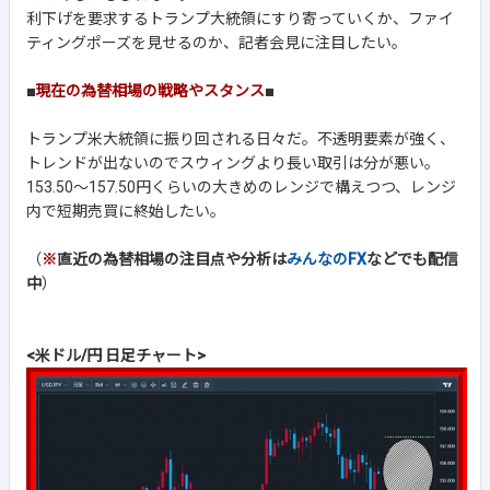
利下げを要求するトランプ大統領にすり寄っていくか、ファイ
ティングポーズを見せるのか、記者会見に注目したい。
■
現在の為替相場の戦略やスタンス
■
トランプ米大統領に振り回される日々だ。不透明要素が強く、
トレンドが出ないのでスウィングより長い取引は分が悪い。
153.50～157.50円くらいの大きめのレンジで構えつつ、レンジ
内で短期売買に終始したい。
（
※
直近の為替相場の注目点や分析は
みんなのFX
などでも配信
中
）
<米ドル/円 日足チャート>