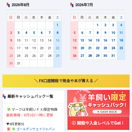
2026年8月
2026年7月
日
月
火
水
木
金
土
日
月
火
水
木
金
土
1
1
2
3
4
2
3
4
5
6
7
8
5
6
7
8
9
10
11
9
10
11
12
13
14
15
12
13
14
15
16
17
18
16
17
18
19
20
21
22
19
20
21
22
23
24
25
23
24
25
26
27
28
29
26
27
28
29
30
31
30
31
＼ FX口座開設で現金や本が貰える ／
最新キャッシュバック一覧
マークは羊飼いＦＸ限定特典
最新情報：8月3日11時に更新
開設や入金レベルでGet！
▼8月更新分
ゴールデンウェイジャパン