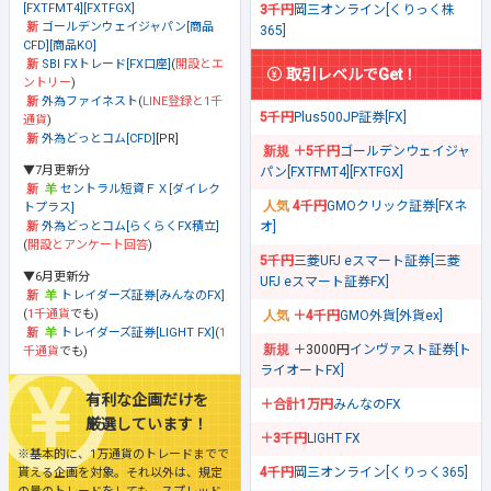
[FXTFMT4][FXTFGX]
3千円
岡三オンライン[くりっく株
ゴールデンウェイジャパン[商品
365]
CFD][商品KO]
SBI FXトレード[FX口座]
(
開設とエ
取引レベルでGet！
ントリー
)
外為ファイネスト
(
LINE登録と1千
5千円
Plus500JP証券[FX]
通貨
)
外為どっとコム[CFD]
[PR]
＋5千円
ゴールデンウェイジャ
▼7月更新分
パン[FXTFMT4][FXTFGX]
セントラル短資ＦＸ[ダイレク
4千円
GMOクリック証券[FXネ
トプラス]
オ]
外為どっとコム[らくらくFX積立]
(
開設とアンケート回答
)
5千円
三菱UFJ eスマート証券[三菱
▼6月更新分
UFJ eスマート証券FX]
トレイダーズ証券[みんなのFX]
(
1千通貨
でも)
＋4千円
GMO外貨[外貨ex]
トレイダーズ証券[LIGHT FX]
(
1
＋3000円
インヴァスト証券[ト
千通貨
でも)
ライオートFX]
有利な企画だけを
＋合計1万円
みんなのFX
厳選しています！
＋3千円
LIGHT FX
※基本的に、1万通貨のトレードまでで
4千円
岡三オンライン[くりっく365]
貰える企画を対象。それ以外は、規定