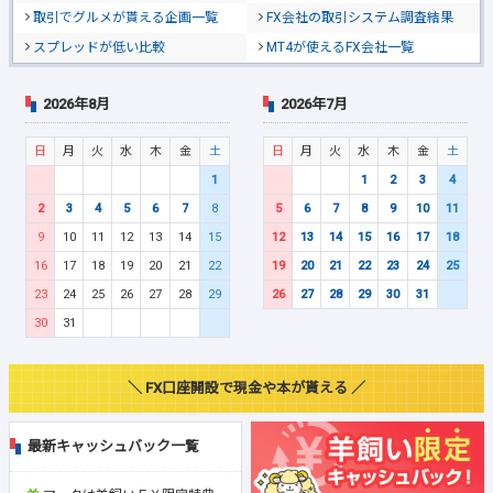
取引でグルメが貰える企画一覧
FX会社の取引システム調査結果
スプレッドが低い比較
MT4が使えるFX会社一覧
2026年8月
2026年7月
日
月
火
水
木
金
土
日
月
火
水
木
金
土
1
1
2
3
4
2
3
4
5
6
7
8
5
6
7
8
9
10
11
9
10
11
12
13
14
15
12
13
14
15
16
17
18
16
17
18
19
20
21
22
19
20
21
22
23
24
25
23
24
25
26
27
28
29
26
27
28
29
30
31
30
31
＼ FX口座開設で現金や本が貰える ／
最新キャッシュバック一覧