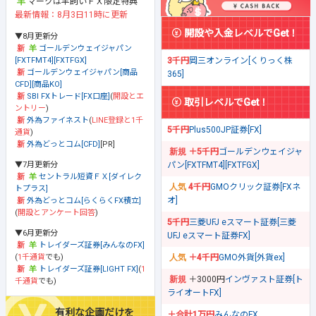
マークは羊飼いＦＸ限定特典
最新情報：8月3日11時に更新
開設や入金レベルでGet！
▼8月更新分
ゴールデンウェイジャパン
[FXTFMT4][FXTFGX]
3千円
岡三オンライン[くりっく株
ゴールデンウェイジャパン[商品
365]
CFD][商品KO]
SBI FXトレード[FX口座]
(
開設とエ
取引レベルでGet！
ントリー
)
外為ファイネスト
(
LINE登録と1千
5千円
Plus500JP証券[FX]
通貨
)
外為どっとコム[CFD]
[PR]
＋5千円
ゴールデンウェイジャ
▼7月更新分
パン[FXTFMT4][FXTFGX]
セントラル短資ＦＸ[ダイレク
4千円
GMOクリック証券[FXネ
トプラス]
オ]
外為どっとコム[らくらくFX積立]
(
開設とアンケート回答
)
5千円
三菱UFJ eスマート証券[三菱
▼6月更新分
UFJ eスマート証券FX]
トレイダーズ証券[みんなのFX]
(
1千通貨
でも)
＋4千円
GMO外貨[外貨ex]
トレイダーズ証券[LIGHT FX]
(
1
＋3000円
インヴァスト証券[ト
千通貨
でも)
ライオートFX]
有利な企画だけを
＋合計1万円
みんなのFX