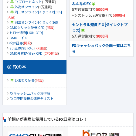
FXブロードネット
(1万通貨)
みんなのFX
外為オンライン
(1万通貨)
5万通貨取引で
5000円
岡三オンライン[くりっく株365]
+シストレ5万通貨取引で
5000円
(
入金
)
岡三オンライン[くりっく365]
セントラル短資ＦＸ[ダイレクトプ
GMOクリック証券[CFD]
(
開設
)
ラス]
ヒロセ通商[LION CFD]
5万通貨取引で
3000円
GMOコイン
松井証券
(
開設
)
FXキャッシュバック企画一覧はこち
SBI証券[SBIFXα]
(
FX開設
)
ら
GMO外貨[外貨ex CFD]
(
CFD開設
)
FXの本
ひまわり証券
(
開設
)
FXキャッシュバックお得順
FX口座開設現金還元全リスト
羊飼いが実際に使用しているFX口座はコレ！