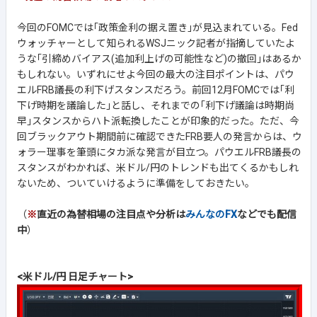
今回のFOMCでは｢政策金利の据え置き｣が見込まれている。Fed
ウォッチャーとして知られるWSJニック記者が指摘していたよ
うな｢引締めバイアス(追加利上げの可能性など)の撤回｣はあるか
もしれない。いずれにせよ今回の最大の注目ポイントは、パウ
エルFRB議長の利下げスタンスだろう。前回12月FOMCでは｢利
下げ時期を議論した｣と話し、それまでの｢利下げ議論は時期尚
早｣スタンスからハト派転換したことが印象的だった。ただ、今
回ブラックアウト期間前に確認できたFRB要人の発言からは、ウ
ォラー理事を筆頭にタカ派な発言が目立つ。パウエルFRB議長の
スタンスがわかれば、米ドル/円のトレンドも出てくるかもしれ
ないため、ついていけるように準備をしておきたい。
（
※
直近の為替相場の注目点や分析は
みんなのFX
などでも配信
中
）
<米ドル/円 日足チャート>