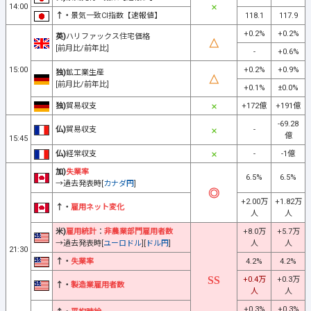
14:00
↑・
景気一致CI指数【速報値】
118.1
117.9
+0.2%
+0.2%
英)
ハリファックス住宅価格
[前月比/前年比]
-
+0.6%
15:00
+0.2%
+0.9%
独)
鉱工業生産
[前月比/前年比]
+0.1%
±0.0%
独)
貿易収支
+172億
+191億
-69.28
仏)
貿易収支
-
億
15:45
仏)
経常収支
-
-1億
加)
失業率
6.5%
6.5%
→過去発表時[
カナダ円
]
+2.00万
+1.82万
↑・
雇用ネット変化
人
人
米)
雇用統計
：
非農業部門雇用者数
+8.0万
+5.7万
→過去発表時[
ユーロドル
][
ドル円
]
人
人
21:30
↑・
失業率
4.2%
4.2%
+0.4万
+0.3万
↑・
製造業雇用者数
人
人
+0.3%
+0.3%