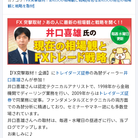
カテゴリ：
FX突撃取材！あの人の相場観と戦略[有名なあの人の現在の相場
観と戦略を取材]
【FX突撃取材！企画】に
トレイダーズ証券
の為替ディーラー
井
口喜雄
さんが参加！
井口喜雄さんは認定テクニカルアナリストで、1998年から金融
機関でディーリング業務を行い、2009年からは
トレイダーズ証
券
で同業務に従事。ファンダメンタルズとテクニカルの両方面
での為替分析に精通しており、セミナーやマネー誌にも多数登
場されています。
井口喜雄さんへの取材は、毎週・水曜日の昼過ぎに行い、当ブ
ログでアップします。
お楽しみに♪