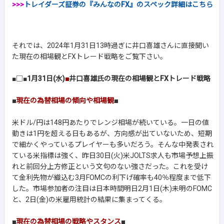
>>>
トレイダーズ証券の『みんなのFX』のスペック詳細はこちら
それでは、2024年1月31日13時過ぎに井口喜雄さんに直接聞い
た現在の相場観とFXトレード戦略をご覧下さい。
■□■
1月31日(水)
■
井口喜雄氏の現在の相場観とFXトレード戦略
■
現在の為替相場の傾向や相場観
■
米ドル/円は148円あたりでレンジ相場が続いている。一日の値
動きは1円を超える日もあるが、方向感が出ていないため、短期
で細かくやっているプレイヤーも多いだろう。そんな中発表され
ている米指標は強く、昨日30日(火)米JOLTS求人も市場予想上振
れと前回分上方修正という文句のない強さだった。これを受け
て金利先物が織込む3月FOMCの利下げ確率も40％程度まで低下
した。市場参加者の注目は日本時間明日2月1日(木)未明のFOMC
と、2日(金)の米雇用統計の結果に集まってくる。
■
現在の為替相場の戦略やスタンス
■