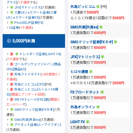
プラス]
(
1千通貨
でも)
外為どっとコム
[PR]
JFX[マトリックス]
(1万通貨)
1万通貨で
5000円
三菱UFJ eスマート証券[三菱
UFJ eスマート証券FX]
(1万通貨)
らくらくFX積立1回取引で
3000円
Plus500JP証券[FX]
GMO外貨[外貨ex]
IG証券
(
1千通貨
)
1万通貨取引で
4000円
5,000円未満
GMOクリック証券[FXネオ]
1万通貨取引で
4000円
トレイダーズ証券[LIGHT FX]
JFX[マトリックス]
(
1千通貨
でも)
1万通貨取引で
5000円
ゴールデンウェイジャパン[商品
CFD][商品KO]
ヒロセ通商
外為ファイネスト
(
LINE登録と1
1万通貨取引で
5000円
千通貨
)
+のりかえ10万通貨取引で
2000円
外為どっとコム[CFD]
[PR]
外為どっとコム[らくらくFX積
FXブロードネット
立]
(
開設とアンケート回答
)
1万通貨取引で
3000円
SBI FXトレード[FX口座]
(
開設と
エントリー
で)
外為オンライン
GMOクリック証券[FXネオ]
(1万
1万通貨取引で
3000円
通貨)
GMO外貨[外貨ex]
(1万通貨)
LIGHT FX
アイネット証券[ループイフダン]
5万通貨取引で
3000円
(1万通貨)