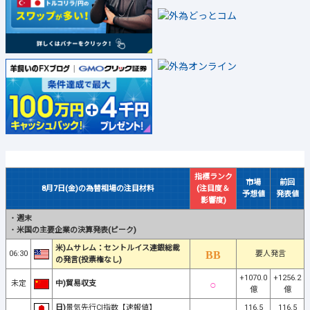
指標ランク
市場
前回
8月7日(金)の為替相場の注目材料
(注目度＆
予想値
発表値
影響度)
・
週末
・
米国の主要企業の決算発表(ピーク)
米)ムサレム：セントルイス連銀総裁
06:30
要人発言
の発言(投票権なし)
+1070.0
+1256.2
未定
中)貿易収支
億
億
日)
景気先行CI指数【速報値】
116.5
116.5