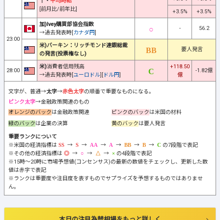
↑・
平均時給
[前月比/前年比]
+3.5%
+3.5%
加)Ivey購買部協会指数
-
56.2
→過去発表時[
カナダ円
]
23:00
米)バーキン：リッチモンド連銀総裁
要人発言
の発言(投票権なし)
米)
消費者信用残高
+118.50
28:00
-1.82億
→過去発表時[
ユーロドル
][
ドル円
]
億
文字が、普通→
太字
→
赤色太字
の順番で重要なものになる。
ピンク太字
→金融政策関連のもの
オレンジのバック
は金融政策関連
ピンクのバック
は米国の材料
緑のバック
は企業の決算
黄のバック
は要人発言
重要ランクについて
※米国の経済指標は
→
→
→
→
→
→
の7段階で表記
※その他の経済指標は
→
→
→
の4段階で表記
※15時～20時に市場予想値(コンセンサス)の最新の数値をチェックし、更新した数
値は赤字で表記
※ランクは重要度や注目度を表すものでサプライズを予想するものではありませ
ん。
本日の注目為替相場をもっと詳しく