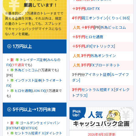
厳選しています！
＋3千円
LIGHT FX
※基本的に、1万通貨のトレードまでで
4千円
岡三オンライン[くりっく365]
貰える企画を対象。それ以外は、規定
の量のトレードをしても、スプレッド
＋8千円
[PR]
外為どっとコム
でキャッシュバックがマイナスになら
ないモノを掲載。
＋5千円
ヒロセ通商
1万円以上
＋5千円
JFX[マトリックス]
3千円
外為オンライン
トレイダーズ証券[みんなの
FX]
(
1千通貨
でも)
3千円
FXブロードネット
外為どっとコム
(1万通貨でも)
3千円分
アイネット証券[ループイフ
[PR]
ダン]
インヴァスト証券[トライオート
FX]
3千円
セントラル短資ＦＸ[ダイレク
ヒロセ通商[LION FX]
(1万通貨で
トプラス]
も)
5千円以上→1万円未満
ゴールデンウェイジャパン
[FXTFMT4][FXTFGX]
セントラル短資ＦＸ[ダイレクト
2026年8月3日更新