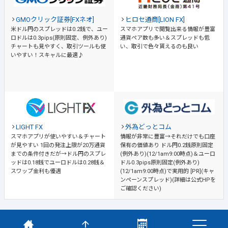
GMOクリック証券[FXネオ]
ヒロセ通商[LION FX]
米ドル円のスプレッドは0.2銭で、ユー
スマホアプリで閲覧出来る情報が豊富
ロドルは0.3pips(原則固定、例外あり)
通貨ペア数も多い＆スプレッドも低
チャートも見やすく、取引ツールも使
い、取引で色々貰えるのも良い
いやすい！スキャルに最適♪
LIGHT FX
外為どっとコム
スマホアプリが使いやすい＆チャート
情報が非常に豊富→それだけでも口座
が見やすい
1回の発注上限が20万通貨
保有の価値あり
ドル円0.2銭原則固定
までの条件付きだが→ドル円のスプレ
(例外あり)(12/1am9:00時点)＆ユーロ
ッドは0.18銭でユーロドルは0.28銭＆
ドル0.3pips原則固定(例外あり)
スワップ金利も優遇
(12/1am9:00時点)で実用的 [PR](キャ
ンペーンスプレッド)(詳細は公式HPを
ご確認ください)