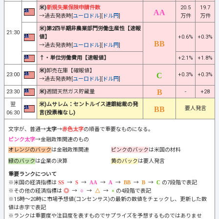
米)
新規失業保険申請件数
20.5
19.7
→過去発表時[
ユーロドル
][
ドル円
]
万件
万件
米)第2四半期非農業部門労働生産性【速報
21:30
値】
+0.6%
+0.3%
→過去発表時[
ユーロドル
][
ドル円
]
↑・単位労働費用【速報値】
+2.1%
+1.8%
米)
卸売在庫【確報値】
23:00
+0.3%
+0.3%
→過去発表時[
ユーロドル
][
ドル円
]
23:30
米)
週間天然ガス貯蔵量
-
+28
翌
米)ムサレム：セントルイス連銀総裁の発
要人発言
06:30
言(投票権なし)
文字が、普通→
太字
→
赤色太字
の順番で重要なものになる。
ピンク太字
→金融政策関連のもの
オレンジのバック
は金融政策関連
ピンクのバック
は米国の材料
緑のバック
は企業の決算
黄のバック
は要人発言
重要ランクについて
※米国の経済指標は
→
→
→
→
→
→
の7段階で表記
※その他の経済指標は
→
→
→
の4段階で表記
※15時～20時に市場予想値(コンセンサス)の最新の数値をチェックし、更新した数
値は赤字で表記
※ランクは重要度や注目度を表すものでサプライズを予想するものではありませ