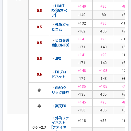
・
LIGHT
+140
+80
-83
0.5
FX[通常ペ
-140
-80
+83
ア]
+132
+80
-109
・
外為どっ
0.5
とコム
-162
-105
+77
+141
+90
-101
・
ヒロセ通
0.5
商[LION FX]
-171
-140
+80
+141
+90
-101
0.5
・
JFX
-171
-140
+80
+148
+108
-126
・
FXブロー
0.6
ドネット
-179
-143
+83
+135
+105
-77
・
GMOク
非
リック証券
-135
-105
+77
+145
+95
-86
非
・
楽天FX
-150
-105
+39
・
外為ファ
+118
+56
-103
イネスト
0.6～2.7
[ファイネ