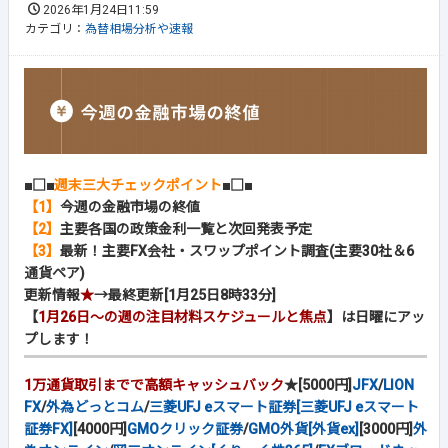
2026年1月24日11:59
カテゴリ：
為替相場分析や速報
■□■
週末三大チェックポイント
■□■
【1】
今週の金融市場の終値
【2】
主要各国の政策金利一覧と次回発表予定
【3】
最新！主要FX会社・スワップポイント調査(主要30社＆6
通貨ペア)
更新情報
★
→最終更新[1月25日8時33分]
【
1月26日～の週の注目材料スケジュールと焦点
】は日曜にアッ
プします！
1万通貨取引までで高額キャッシュバック
★[5000円]
JFX
/
LION
FX
/
外為どっとコム
/
三菱UFJ eスマート証券[三菱UFJ eスマート
証券FX]
[4000円]
GMOクリック証券
/
GMO外貨[外貨ex]
[3000円]
外