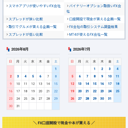
スマホアプリが使いやすいFX会社
バイナリーオプション取扱いFX会
社
スプレッドが狭い比較
口座開設で現金が貰える企画一覧
取引でグルメが貰える企画一覧
FX会社の取引システム調査結果
スプレッドが低い比較
MT4が使えるFX会社一覧
2026年8月
2026年7月
日
月
火
水
木
金
土
日
月
火
水
木
金
土
1
1
2
3
4
2
3
4
5
6
7
8
5
6
7
8
9
10
11
9
10
11
12
13
14
15
12
13
14
15
16
17
18
16
17
18
19
20
21
22
19
20
21
22
23
24
25
23
24
25
26
27
28
29
26
27
28
29
30
31
30
31
＼ FX口座開設で現金や本が貰える ／