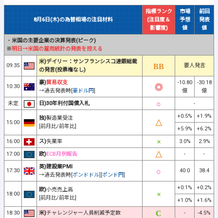
指標ランク
市場
前回
8月6日(木)の為替相場の注目材料
(注目度＆
予想
発表
影響度)
値
値
・
米国の主要企業の決算発表(ピーク)
※
明日→米国の雇用統計の発表を控える
米)デイリー：サンフランシスコ連銀総裁
09:35
要人発言
の発言(投票権なし)
豪)
貿易収支
-10.80
-30.18
10:30
→過去発表時[
豪ドル円
]
億
億
未定
日)30年利付国債入札
-
+0.5%
+1.9%
独)
製造業受注
15:00
[前月比/前年比]
+5.9%
+6.2%
16:00
ス)
失業率
3.0%
2.9%
17:00
欧)
ECB月例報告
-
-
英)建設業PMI
17:30
40.0
38.4
→過去発表時[
ポンドドル
][
ポンド円
]
+0.1%
+0.2%
欧)
小売売上高
18:00
[前月比/前年比]
+1.0%
+1.6%
18:30
米)
チャレンジャー人員削減予定数
-
-4.5%