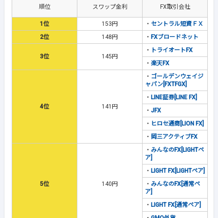
順位
スワップ金利
FX取引会社
1位
153円
・
セントラル短資ＦＸ
2位
148円
・
FXブロードネット
・
トライオートFX
3位
145円
・
楽天FX
・
ゴールデンウェイジ
ャパン[FXTFGX]
・
LINE証券[LINE FX]
4位
141円
・
JFX
・
ヒロセ通商[LION FX]
・
岡三アクティブFX
・
みんなのFX[LIGHTペ
ア]
・
LIGHT FX[LIGHTペア]
5位
140円
・
みんなのFX[通常ペ
ア]
・
LIGHT FX[通常ペア]