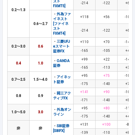
スト
-214
-122
+69
FXMT5]
0.2～1.3
・
外為ファ
+118
+56
-103
イネスト
0.6～2.7
[ファイネ
スト
-214
-122
+69
FXMT4]
・
三菱UFJ
+110
+70
-142
0.2～3.0
0.6
eスマート
-165
-105
+47
証券FX
+99
+22
-140
・
OANDA
0.4
1.0
証券
-165
-113
+38
+95
+75
-104
・
アイネッ
0.7～2.5
1.5～4.0
ト証券
-175
-140
+75
+141
+90
-101
・
岡三アク
0.8
0.9
ティブFX
-171
-140
+80
+95
+80
-110
・
外為オン
1.0～5.0
3.0
ライン
-175
-140
+40
+131
+100
-87
・
SBI証券
非
非
[SBIFX]
-139
-110
+82