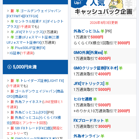
ゴールデンウェイジャパン
[FXTFMT4][FXTFGX]
セントラル短資ＦＸ[ダイレクト
2026年8月3日更新
プラス]
(
1千通貨
でも)
外為どっとコム
[PR]
JFX[マトリックス]
(1万通貨)
1万通貨で
5000円
三菱UFJ eスマート証券[三菱
UFJ eスマート証券FX]
(1万通貨)
らくらくFX積立1回取引で
3000円
Plus500JP証券[FX]
GMO外貨[外貨ex]
IG証券
(
1千通貨
)
1万通貨取引で
4000円
5,000円未満
GMOクリック証券[FXネオ]
1万通貨取引で
4000円
トレイダーズ証券[LIGHT FX]
JFX[マトリックス]
(
1千通貨
でも)
1万通貨取引で
5000円
ゴールデンウェイジャパン[商品
CFD][商品KO]
ヒロセ通商
外為ファイネスト
(
LINE登録と1
1万通貨取引で
5000円
千通貨
)
+のりかえ10万通貨取引で
2000円
外為どっとコム[CFD]
[PR]
外為どっとコム[らくらくFX積
FXブロードネット
立]
(
開設とアンケート回答
)
1万通貨取引で
3000円
SBI FXトレード[FX口座]
(
開設と
エントリー
で)
外為オンライン
GMOクリック証券[FXネオ]
(1万