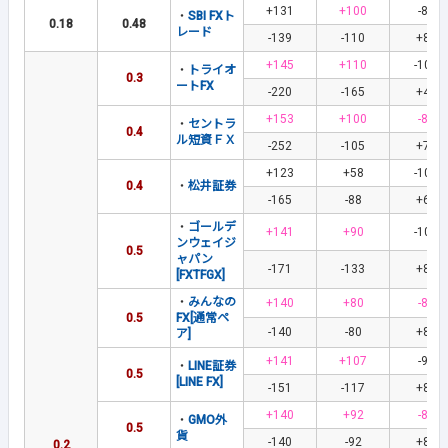
+131
+100
-87
・
SBI FXト
0.18
0.48
レード
-139
-110
+82
+145
+110
-100
・
トライオ
0.3
ートFX
-220
-165
+40
+153
+100
-86
・
セントラ
0.4
ル短資ＦＸ
-252
-105
+71
+123
+58
-108
0.4
・
松井証券
-165
-88
+68
・
ゴールデ
+141
+90
-104
ンウェイジ
0.5
ャパン
-171
-133
+83
[FXTFGX]
・
みんなの
+140
+80
-83
0.5
FX[通常ペ
-140
-80
+83
ア]
+141
+107
-96
・
LINE証券
0.5
[LINE FX]
-151
-117
+80
+140
+92
-80
・
GMO外
0.5
貨
-140
-92
+80
0.2