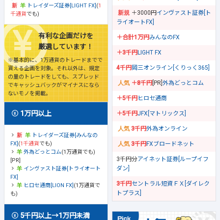
トレイダーズ証券[LIGHT FX]
(
1
＋3000円
インヴァスト証券[ト
千通貨
でも)
ライオートFX]
有利な企画だけを
＋合計1万円
みんなのFX
厳選しています！
＋3千円
LIGHT FX
※基本的に、1万通貨のトレードまでで
4千円
岡三オンライン[くりっく365]
貰える企画を対象。それ以外は、規定
の量のトレードをしても、スプレッド
＋8千円
[PR]
外為どっとコム
でキャッシュバックがマイナスになら
ないモノを掲載。
＋5千円
ヒロセ通商
1万円以上
＋5千円
JFX[マトリックス]
3千円
外為オンライン
トレイダーズ証券[みんなの
FX]
(
1千通貨
でも)
3千円
FXブロードネット
外為どっとコム
(1万通貨でも)
3千円分
アイネット証券[ループイフ
[PR]
ダン]
インヴァスト証券[トライオート
FX]
3千円
セントラル短資ＦＸ[ダイレク
ヒロセ通商[LION FX]
(1万通貨で
トプラス]
も)
5千円以上→1万円未満