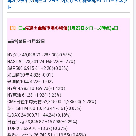
為オンライン
/
岡三オンライン[くりっく株365]
/
FXブロードネッ
ト
【1】
□■
先週の金融市場の終値
(1月23日クローズ時点)■□
■前営業日=1月23日
NYダウ 49,098.71 -285.30(-0.58%)
NASDAQ 23,501.24 +65.22(+0.27%)
S&P500 6,915.61 +2.26(+0.03%)
米国債30年 4.826 -0.013
米国債10年 4.226 -0.022
NY金 4,983.10 +69.70(+1.42%)
NY原油 61.28 +1.92(+3.23%)
CME日経平均先物 52,815.00 -1,235.00(-2.28%)
英FTSETM100 10,143.44 -6.61(-0.07%)
独DAX 24,900.71 +44.24(+0.18%)
日経平均 53,846.87 +157.98(+0.29%)
TOPIX 3,629.70 +13.32(+0.37%)
香港ハンセン 26,749.51 +119.55(+0.45%)