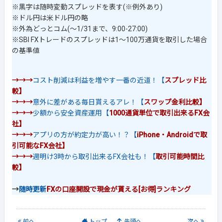
※黒字は随時変動スプレッドを表す(※例外あり)
※ドル円は米ドル円の略
※外為どっとコム(～1/31まで、9:00-27:00)
※SBI FXトレードのスプレッドは1～100万通貨を取引した場合
の基準値
→→→
コスト削減は利益を増やす一番の近道！【
スプレッド比
較】
→→→
意外に差がある毎日貰えるアレ！【
スワップ金利比較】
→→→
少額から安全資産運用【
1000通貨単位で取引出来るFX会
社】
→→→
アプリの方が約定力が高い！？【
iPhone・Androidで取
引可能なFX会社】
→→→
週明け3時から取引出来るFX会社も！【
取引可能時間比
較】
→
随時更新
FXの口座開設で現金が貰える[お得]ランキング
前
へ
トップ
先頭へ
次
へ