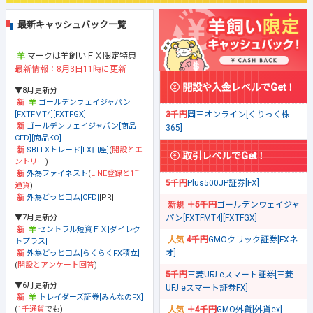
最新キャッシュバック一覧
マークは羊飼いＦＸ限定特典
最新情報：8月3日11時に更新
開設や入金レベルでGet！
▼8月更新分
ゴールデンウェイジャパン
[FXTFMT4][FXTFGX]
3千円
岡三オンライン[くりっく株
ゴールデンウェイジャパン[商品
365]
CFD][商品KO]
SBI FXトレード[FX口座]
(
開設とエ
取引レベルでGet！
ントリー
)
外為ファイネスト
(
LINE登録と1千
5千円
Plus500JP証券[FX]
通貨
)
外為どっとコム[CFD]
[PR]
＋5千円
ゴールデンウェイジャ
▼7月更新分
パン[FXTFMT4][FXTFGX]
セントラル短資ＦＸ[ダイレク
4千円
GMOクリック証券[FXネ
トプラス]
オ]
外為どっとコム[らくらくFX積立]
(
開設とアンケート回答
)
5千円
三菱UFJ eスマート証券[三菱
▼6月更新分
UFJ eスマート証券FX]
トレイダーズ証券[みんなのFX]
(
1千通貨
でも)
＋4千円
GMO外貨[外貨ex]