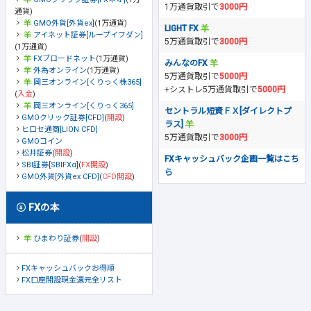
1万通貨取引で
3000円
通貨)
GMO外貨[外貨ex]
(1万通貨)
LIGHT FX
アイネット証券[ループイフダン]
5万通貨取引で
3000円
(1万通貨)
FXブロードネット
(1万通貨)
みんなのFX
外為オンライン
(1万通貨)
5万通貨取引で
5000円
岡三オンライン[くりっく株365]
+シストレ5万通貨取引で
5000円
(
入金
)
岡三オンライン[くりっく365]
セントラル短資ＦＸ[ダイレクトプ
GMOクリック証券[CFD]
(
開設
)
ラス]
ヒロセ通商[LION CFD]
5万通貨取引で
3000円
GMOコイン
松井証券
(
開設
)
FXキャッシュバック企画一覧はこち
SBI証券[SBIFXα]
(
FX開設
)
ら
GMO外貨[外貨ex CFD]
(
CFD開設
)
FXの本
ひまわり証券
(
開設
)
FXキャッシュバックお得順
FX口座開設現金還元全リスト