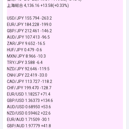
上海総合 4,136.16 +13.58(+0.33%)
USD/JPY 155.794 -263.2
EUR/JPY 184.228 -199.0
GBP/JPY 212.461 -146.2
AUD/JPY 107.413 -96.5
ZAR/JPY 9.652 -16.5
HUF/JPY 0.479 -0.6
MXN/JPY 8.966 -10.3
TRY/JPY 3.588 -6.4
NZD/JPY 92.646 -119.5
CNH/JPY 22.419 -33.0
CAD/JPY 113.727 -118.2
CHF/JPY 199.470 -128.7
EUR/USD 1.18257 +71.4
GBP/USD 1.36373 +134.6
AUD/USD 0.68950 +53.6
NZD/USD 0.59462 +22.6
EUR/AUD 1.71509 -30.1
GBP/AUD 1.97779 +41.8