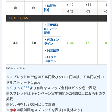
+119
+54
-104
・
IG証券
非
非
[FX]
-142
-79
+68
→くりっく365
・
三菱UFJ
eスマート
証券
・
外為オン
3.0
3.0
+134
+71
-86
ライン
・
岡三証券
・
FXブロー
ドネット
※スプレッドの単位はドル円及びクロス円は銭、ドル円以外の
ドルストレートはpips
※
くりっく365
より有利なスワップ金利はピンク色で表記
※スプレッドはキャンペーン実施期間が2週間以上に渡るものを
掲載
※ドル円を159.00円として計算
※
赤字
は原則固定スプレッドを表す(※例外あり)