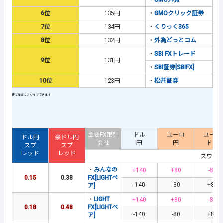
・
GMO外貨
6位
135円
・
GMOクリック証券
7位
134円
・
くりっく365
8位
132円
・
外為どっとコム
・
SBI FXトレード
9位
131円
・
SBI証券[SBIFX]
10位
123円
・
松井証券
主要FX取引
ドル
ユーロ
ユーロ
ドル円
豪ドル円
会社
円
円
ドル
スプ
スプ
レッド
レッド
スワッ
・
みんなの
+140
+80
-83
0.15
0.38
FX[LIGHTペ
-140
-80
+83
ア]
・
LIGHT
+140
+80
-83
0.18
0.48
FX[LIGHTペ
-140
-80
+83
ア]