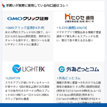
羊飼いが実際に使用しているFX口座はコレ！
GMOクリック証券[FXネオ]
ヒロセ通商[LION FX]
米ドル円のスプレッドは0.2銭で、ユー
スマホアプリで閲覧出来る情報が豊富
ロドルは0.3pips(原則固定、例外あり)
通貨ペア数も多い＆スプレッドも低
チャートも見やすく、取引ツールも使
い、取引で色々貰えるのも良い
いやすい！スキャルに最適♪
LIGHT FX
外為どっとコム
スマホアプリが使いやすい＆チャート
情報が非常に豊富→それだけでも口座
が見やすい
1回の発注上限が20万通貨
保有の価値あり
ドル円0.2銭原則固定
までの条件付きだが→ドル円のスプレ
(例外あり)(12/1am9:00時点)＆ユーロ
ッドは0.18銭でユーロドルは0.28銭＆
ドル0.3pips原則固定(例外あり)
スワップ金利も優遇
(12/1am9:00時点)で実用的 [PR](キャ
ンペーンスプレッド)(詳細は公式HPを