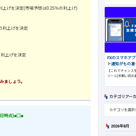
利上げを決定(市場予想は0.25％の利上げ)
％の利上げを決定
の利上げを決定
FXのスマホア
ト通知がもの凄
【これでチャンスを
ツール[羊飼い的お
みましょう。
カテゴリアー
4日時点)■□■
2026年8月