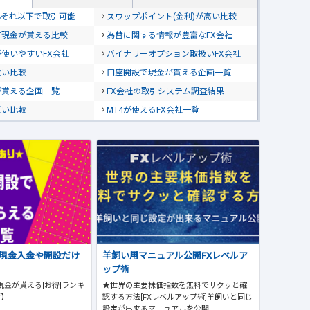
位&それ以下で取引可能
スワップポイント(金利)が高い比較
て現金が貰える比較
為替に関する情報が豊富なFX会社
使いやすいFX会社
バイナリーオプション取扱いFX会社
狭い比較
口座開設で現金が貰える企画一覧
が貰える企画一覧
FX会社の取引システム調査結果
低い比較
MT4が使えるFX会社一覧
で現金入金や開設だけ
羊飼い用マニュアル公開FXレベルア
ップ術
現金が貰える[お得]ランキ
★世界の主要株価指数を無料でサクッと確
版】
認する方法[FXレベルアップ術]羊飼いと同じ
設定が出来るマニュアルを公開