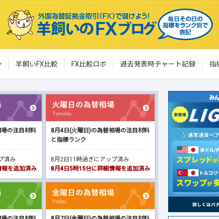
ン
羊飼いFX比較
FX比較ロボ
過去発表時チャート記録
指
相場の注目材料
8月4日(火曜日)の為替相場の注目材料
と指標ランク
ップ済み
8月2日11時過ぎにアップ済み
細情報を追加済み
8月4日5時15分に詳細情報を追加済み
相場の注目材料
8月7日(金曜日)の為替相場の注目材料