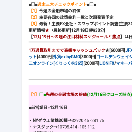
■□■
週末三大チェックポイント
■□■
【1】
今週の金融市場の終値
【2】
主要各国の政策金利一覧と次回発表予定
【3】
最新！主要FX会社・スワップポイント調査(主要30
更新情報
★
→最終更新[12月18日9時30分]
【
12月19日～の週の注目材料スケジュールと焦点
】は
1万通貨取引までで高額キャッシュバック
★[6000円]
JF
ット
[4000円]
外貨ex byGMO
[3000円]
ゴールデンウェイジャパ
三オンライン[くりっく株365]
[2000円]
LION FX
/
マネー
【1】
□■
先週の金融市場の終値
(12月16日クローズ時点
■前営業日=12月16日
・
NYダウ工業株30種→
32920.46 -281.76
・
ナスダック→
10705.414 -105.112