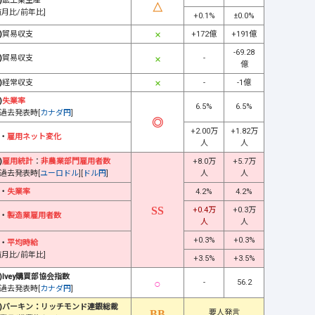
)
鉱工業生産
前月比/前年比]
+0.1%
±0.0%
)
貿易収支
+172億
+191億
-69.28
)
貿易収支
-
億
)
経常収支
-
-1億
)
失業率
6.5%
6.5%
過去発表時[
カナダ円
]
+2.00万
+1.82万
・
雇用ネット変化
人
人
)
雇用統計
：
非農業部門雇用者数
+8.0万
+5.7万
過去発表時[
ユーロドル
][
ドル円
]
人
人
・
失業率
4.2%
4.2%
+0.4万
+0.3万
・
製造業雇用者数
人
人
+0.3%
+0.3%
・
平均時給
前月比/前年比]
+3.5%
+3.5%
)Ivey購買部協会指数
-
56.2
過去発表時[
カナダ円
]
)バーキン：リッチモンド連銀総裁
要人発言