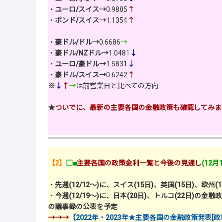
・
ユーロ/スイス→
0.9885
↑
・
ポンド/スイス→
1.1354
↑
・
豪ドル/ドル→
0.6686
→
・
豪ドル/NZドル→
1.0481
↓
・
ユーロ/豪ドル→
1.5831
↓
・
豪ドル/スイス→
0.6242
↑
※
↓
↑
→
は前営業日と比べての方向
★
ついでに、最新の主要各国の金融政策も確認してみま
【2】
□■
主要各国の政策金利一覧と今後の見通し
(12
・
先週(12/12～)に、スイス(15日)、英国(15日)、欧
・
今週(12/19～)に、日本(20日)、トルコ(22日)の金
の議事録の公表を予定
→→→
【2022年・2023年★主要各国の金融政策発表[