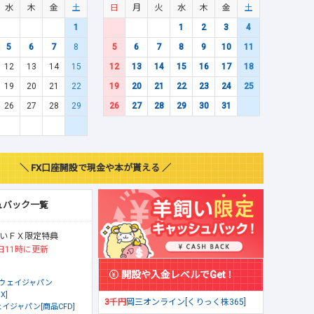
水
木
金
土
日
月
火
水
木
金
土
1
1
2
3
4
5
6
7
8
5
6
7
8
9
10
11
12
13
14
15
12
13
14
15
16
17
18
19
20
21
22
19
20
21
22
23
24
25
26
27
28
29
26
27
28
29
30
31
＼ FX口座開設で現金や本が貰える ／
ュバック一覧
いＦＸ限定特典
日11時に更新
開設や入金レベルでGet！
ウェイジャパン
X]
3千円
岡三オンライン[くりっく株365]
イジャパン[商品CFD]