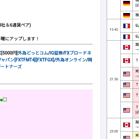
独
[
独
社＆6通貨ペア)
仏
15:45
仏
日曜にアップします！
加
→
X
[5000円]
外為どっとコム
/
IG証券
/
FXブロードネ
ン[FXTFMT4][FXTFGX]
/
外為オンライン
/
岡
↑
パートナーズ
米
→
21:30
↑
↑
)■□
↑
[
加
→
23:00
米