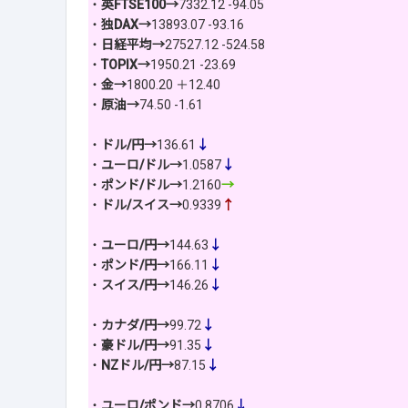
・
英FTSE100→
7332.12 -94.05
・
独DAX→
13893.07 -93.16
・
日経平均→
27527.12 -524.58
・
TOPIX→
1950.21 -23.69
・
金→
1800.20 ＋12.40
・
原油→
74.50 -1.61
・
ドル/円→
136.61
↓
・
ユーロ/ドル→
1.0587
↓
・
ポンド/ドル→
1.2160
→
・
ドル/スイス→
0.9339
↑
・
ユーロ/円→
144.63
↓
・
ポンド/円→
166.11
↓
・
スイス/円→
146.26
↓
・
カナダ/円→
99.72
↓
・
豪ドル/円→
91.35
↓
・
NZドル/円→
87.15
↓
・
ユーロ/ポンド→
0.8706
↓