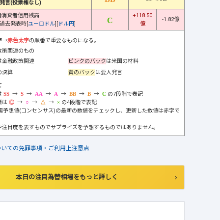
発言(投票権なし)
)
消費者信用残高
+118.50
-1.82億
過去発表時[
ユーロドル
][
ドル円
]
億
字
→
赤色太字
の順番で重要なものになる。
政策関連のもの
は金融政策関連
ピンクのバック
は米国の材料
の決算
黄のバック
は要人発言
て
は
→
→
→
→
→
→
の7段階で表記
標は
→
→
→
の4段階で表記
市場予想値(コンセンサス)の最新の数値をチェックし、更新した数値は赤字で
や注目度を表すものでサプライズを予想するものではありません。
ついての免罪事項・ご利用上注意点
本日の注目為替相場をもっと詳しく