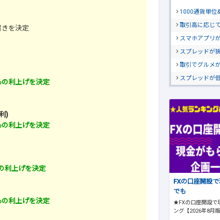
1000通貨単
取引高に応じ
置きを決定
スマホアプリが
スプレッドが
取引でグルメ
スプレッドが
0％の利上げを決定
利)
0％の利上げを決定
％の利上げを決定
FXの口座開設
でも
0％の利上げを決定
★FXの口座開設で
ング【2026年8月