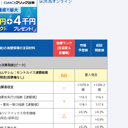
指標ランク
市場
前回
(金)の為替相場の注目材料
(注目度＆
予想値
発表値
影響度)
決算発表(ピーク)
)ムサレム：セントルイス連銀総裁
要人発言
発言(投票権なし)
+1070.0
+1256.2
)貿易収支
億
億
)
景気先行CI指数【速報値】
116.5
116.5
・
景気一致CI指数【速報値】
118.1
117.9
+0.2%
+0.2%
)
ハリファックス住宅価格
前月比/前年比]
-
+0.6%
+0.2%
+0.9%