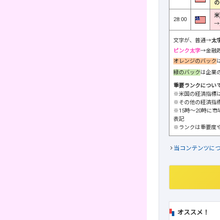
の
米
28:00
→
文字が、普通→
太
ピンク太字
→金融
オレンジのバック
緑のバック
は企業
重要ランクについ
※米国の経済指標
※その他の経済指
※15時～20時に
表記
※ランクは重要度
当コンテンツに
オススメ！