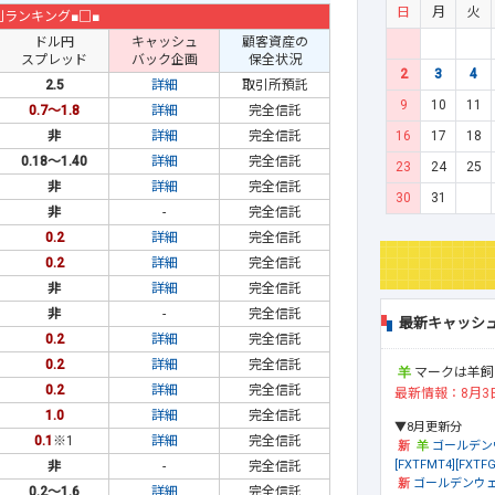
日
月
火
利ランキング■□■
ドル円
キャッシュ
顧客資産の
スプレッド
バック企画
保全状況
2
3
4
2.5
詳細
取引所預託
9
10
11
0.7～1.8
詳細
完全信託
16
17
18
非
詳細
完全信託
0.18～1.40
詳細
完全信託
23
24
25
非
詳細
完全信託
30
31
非
-
完全信託
0.2
詳細
完全信託
0.2
詳細
完全信託
非
詳細
完全信託
非
-
完全信託
最新キャッシ
0.2
詳細
完全信託
0.2
詳細
完全信託
マークは羊飼
0.2
詳細
完全信託
最新情報：8月3
1.0
詳細
完全信託
▼8月更新分
0.1
※1
詳細
完全信託
ゴールデン
[FXTFMT4][FXTFG
非
-
完全信託
ゴールデンウェ
0.2～1.6
詳細
完全信託