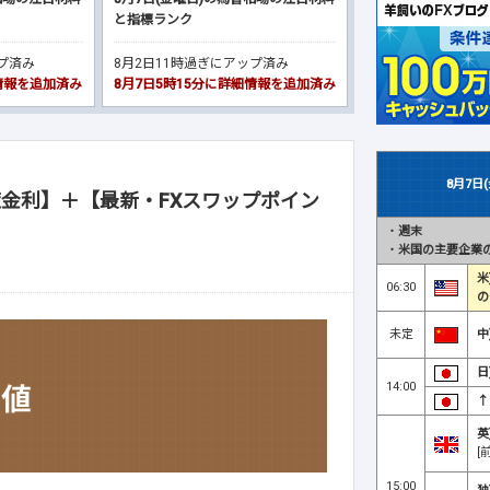
と指標ランク
ップ済み
8月2日11時過ぎにアップ済み
細情報を追加済み
8月7日5時15分に詳細情報を追加済み
8月7日
金利】＋【最新・FXスワップポイン
・
週末
・
米国の主要企業の
米
06:30
の
未定
中
日
14:00
↑
英
[
15:00