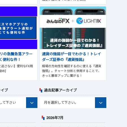
プリの急騰急落アラー
通貨の強弱が一目でわかる！トレイ
く便利な件！
ダーズ証券の『通貨強弱』
逃さない】便利なFX用
相場の方向性を確認するのに使える『通貨
勧め]
強弱』。チャート分析と併用することで、
きっと勝率アップに繋がる！
カイブ
過去記事アーカイブ
2026年7月