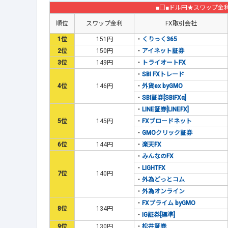
■□■ドル円★スワップ金
順位
スワップ金利
FX取引会社
1位
151円
・
くりっく365
2位
150円
・
アイネット証券
3位
149円
・
トライオートFX
・
SBI FXトレード
4位
146円
・
外貨ex byGMO
・
SBI証券[SBIFXα]
・
LINE証券[LINEFX]
5位
145円
・
FXブロードネット
・
GMOクリック証券
6位
144円
・
楽天FX
・
みんなのFX
・
LIGHTFX
7位
140円
・
外為どっとコム
・
外為オンライン
・
FXプライム byGMO
8位
134円
・
IG証券[標準]
9位
130円
・
松井証券