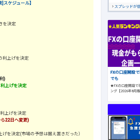
表]スケジュール】
スプレッドが
きを決定
％の利上げを決定
FXの口座開設
でも
利)
の利上げを決定
★FXの口座開設で
ング【2026年8月
の利上げを決定
から22日へ変更)
利上げを決定(市場の予想は据え置きだった）