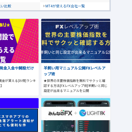
低い比較
MT4が使えるFX会社一覧
で現金入金や開設だけ
羊飼い用マニュアル公開FXレベルア
ップ術
現金が貰える[お得]ランキ
★世界の主要株価指数を無料でサクッと確
版】
認する方法[FXレベルアップ術]羊飼いと同じ
設定が出来るマニュアルを公開