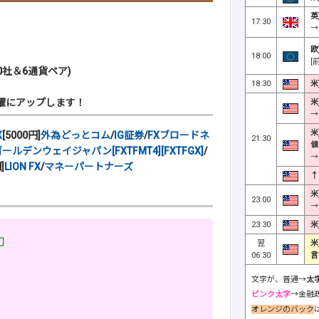
英
17:30
→
欧
18:00
[
社＆6通貨ペア)
18:30
米
曜にアップします！
米
→
米
X
[5000円]
外為どっとコム
/
IG証券
/
FXブロードネ
21:30
値
ールデンウェイジャパン[FXTFMT4][FXTFGX]
/
→
]
LION FX
/
マネーパートナーズ
↑
米
23:00
→
23:30
米
□
翌
米
06:30
言
文字が、普通→
太
ピンク太字
→金融
オレンジのバック