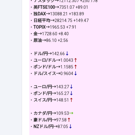
・
ナスダック→
12112.307 +250.178
・
英FTSE100→
7351.07 +89.01
・
独DAX→
13088.21 +183.89
・
日経平均→
28214.75 +149.47
・
TOPIX→
1965.53 +7.91
・
金→
1728.60 +8.40
・
原油→
86.10 +2.56
・
ドル/円→
142.66
↓
・
ユーロ/ドル→
1.0043
↑
・
ポンド/ドル→
1.1585
↑
・
ドル/スイス→
0.9604
↓
・
ユーロ/円→
143.27
↓
・
ポンド/円→
165.27
↓
・
スイス/円→
148.51
↑
・
カナダ/円→
109.53
→
・
豪ドル/円→
97.58
↑
・
NZドル/円→
87.05
↓