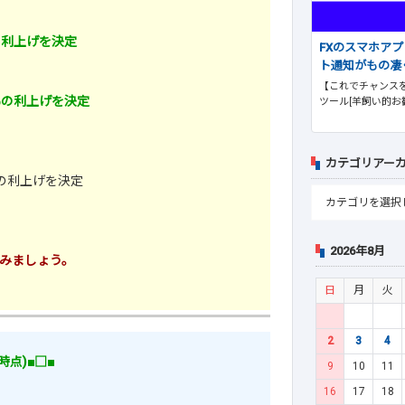
の利上げを決定
FXのスマホア
ト通知がもの凄
【これでチャンスを
％の利上げを決定
ツール[羊飼い的お
カテゴリアー
％の利上げを決定
2026年8月
みましょう。
日
月
火
2
3
4
時点)■□■
9
10
11
16
17
18