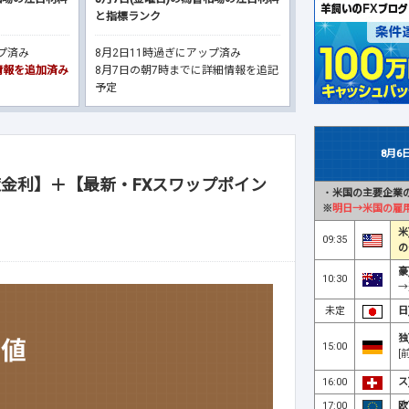
と指標ランク
ップ済み
8月2日11時過ぎにアップ済み
細情報を追加済み
8月7日の朝7時までに詳細情報を追記
予定
8月6
金利】＋【最新・FXスワップポイン
・
米国の主要企業の
※
明日→米国の雇
米
09:35
の
豪
10:30
→
未定
日
独
15:00
[
16:00
ス
17:00
欧