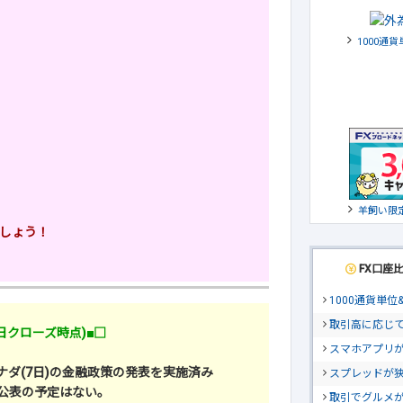
1000通
羊飼い限
しょう！
FX口座
1000通貨単
取引高に応じ
9日クローズ時点)■□
スマホアプリが
、カナダ(7日)の金融政策の発表を実施済み
スプレッドが
の公表の予定はない。
取引でグルメ