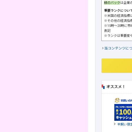
緑のバック
は企業
重要ランクについ
※米国の経済指標
※その他の経済指
※15時～20時に
表記
※ランクは重要度
当コンテンツに
オススメ！
羊飼い限