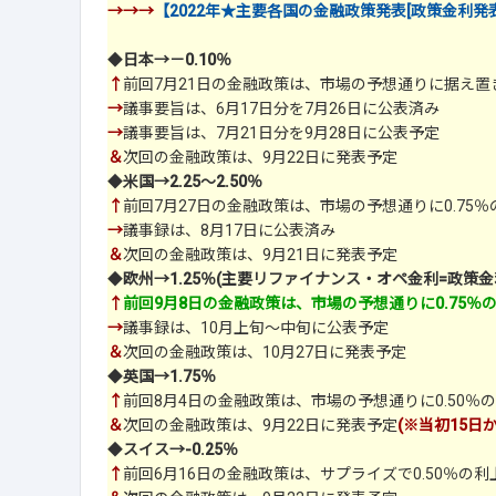
→→→
【2022年★主要各国の金融政策発表[政策金利発
◆
日本→－0.10％
↑
前回7月21日の金融政策は、市場の予想通りに据え置
→
議事要旨は、6月17日分を7月26日に公表済み
→
議事要旨は、7月21日分を9月28日に公表予定
＆
次回の金融政策は、9月22日に発表予定
◆
米国→2.25～2.50％
↑
前回7月27日の金融政策は、市場の予想通りに0.75
→
議事録は、8月17日に公表済み
＆
次回の金融政策は、9月21日に発表予定
◆
欧州→1.25％(主要リファイナンス・オペ金利=政策金
↑
前回9月8日の金融政策は、市場の予想通りに0.75％
→
議事録は、10月上旬～中旬に公表予定
＆
次回の金融政策は、10月27日に発表予定
◆
英国→1.75％
↑
前回8月4日の金融政策は、市場の予想通りに0.50％
＆
次回の金融政策は、9月22日に発表予定
(※当初15日
◆
スイス→-0.25％
↑
前回6月16日の金融政策は、サプライズで0.50％の