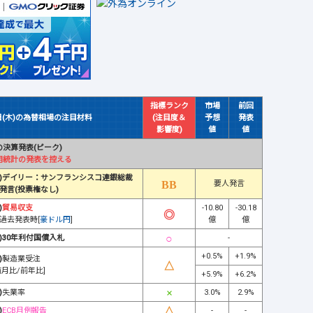
指標ランク
市場
前回
日(木)の為替相場の注目材料
(注目度＆
予想
発表
影響度)
値
値
決算発表(ピーク)
用統計の発表を控える
)デイリー：サンフランシスコ連銀総裁
要人発言
発言(投票権なし)
)
貿易収支
-10.80
-30.18
過去発表時[
豪ドル円
]
億
億
)30年利付国債入札
-
+0.5%
+1.9%
)
製造業受注
前月比/前年比]
+5.9%
+6.2%
)
失業率
3.0%
2.9%
)
ECB月例報告
-
-