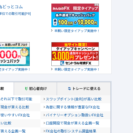
貨単位での取引可能[PR]
羊飼い限定タイアップ実施中！
定タイアップ実施中！
羊飼い限定タイアップ実施中！
比較
初心者向け
トレードに使える
位&それ以下で取引可能
スワップポイント(金利)が高い比較
て現金が貰える比較
為替に関する情報が豊富なFX会社
使いやすいFX会社
バイナリーオプション取扱いFX会社
狭い比較
口座開設で現金が貰える企画一覧
が貰える企画一覧
FX会社の取引システム調査結果