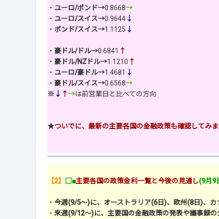
・
ユーロ/ポンド→
0.8668
→
・
ユーロ/スイス→
0.9644
↓
・
ポンド/スイス→
1.1125
↓
・
豪ドル/ドル→
0.6841
↑
・
豪ドル/NZドル→
1.1210
↑
・
ユーロ/豪ドル→
1.4681
↓
・
豪ドル/スイス→
0.6568
→
※
↓
↑
→
は前営業日と比べての方向
★
ついでに、最新の主要各国の金融政策も確認してみま
【2】
□■
主要各国の政策金利一覧と今後の見通し
(9月
・
今週(9/5～)に、オーストラリア(6日)、欧州(8日)
・
来週(9/12～)に、主要国の金融政策の発表や議事録