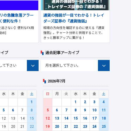
プリの急騰急落アラー
通貨の強弱が一目でわかる！トレイ
く便利な件！
ダーズ証券の『通貨強弱』
逃さない】便利なFX用
相場の方向性を確認するのに使える『通貨
勧め]
強弱』。チャート分析と併用することで、
きっと勝率アップに繋がる！
カイブ
過去記事アーカイブ
2026年7月
水
木
金
土
日
月
火
水
木
金
土
1
1
2
3
4
5
6
7
8
5
6
7
8
9
10
11
12
13
14
15
12
13
14
15
16
17
18
19
20
21
22
19
20
21
22
23
24
25