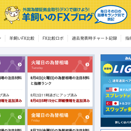
ン
羊飼いFX比較
FX比較ロボ
過去発表時チャート記録
指
相場の注目材料
8月4日(火曜日)の為替相場の注目材料
と指標ランク
ップ済み
8月2日11時過ぎにアップ済み
細情報を追加済み
8月4日5時15分に詳細情報を追加済み
相場の注目材料
8月7日(金曜日)の為替相場の注目材料