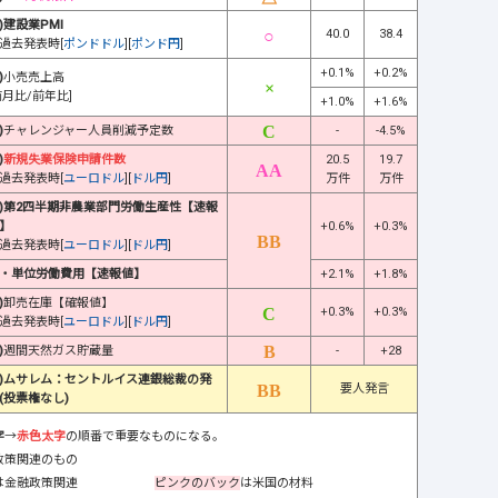
)建設業PMI
40.0
38.4
過去発表時[
ポンドドル
][
ポンド円
]
+0.1%
+0.2%
)
小売売上高
前月比/前年比]
+1.0%
+1.6%
)
チャレンジャー人員削減予定数
-
-4.5%
)
新規失業保険申請件数
20.5
19.7
過去発表時[
ユーロドル
][
ドル円
]
万件
万件
)第2四半期非農業部門労働生産性【速報
】
+0.6%
+0.3%
過去発表時[
ユーロドル
][
ドル円
]
・単位労働費用【速報値】
+2.1%
+1.8%
)
卸売在庫【確報値】
+0.3%
+0.3%
過去発表時[
ユーロドル
][
ドル円
]
)
週間天然ガス貯蔵量
-
+28
)ムサレム：セントルイス連銀総裁の発
要人発言
(投票権なし)
字
→
赤色太字
の順番で重要なものになる。
政策関連のもの
は金融政策関連
ピンクのバック
は米国の材料