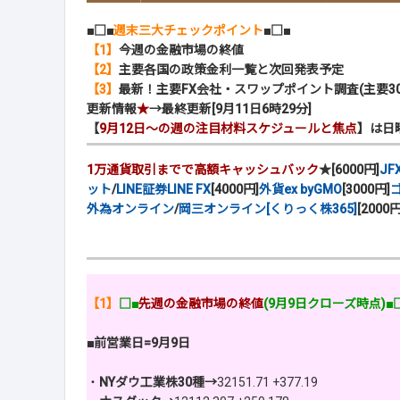
■□■
週末三大チェックポイント
■□■
【1】
今週の金融市場の終値
【2】
主要各国の政策金利一覧と次回発表予定
【3】
最新！主要FX会社・スワップポイント調査(主要30
更新情報
★
→最終更新[9月11日6時29分]
【
9月12日～の週の注目材料スケジュールと焦点
】は日
1万通貨取引までで高額キャッシュバック
★[6000円]
JF
ット
/
LINE証券LINE FX
[4000円]
外貨ex byGMO
[3000円]
ゴ
外為オンライン
/
岡三オンライン[くりっく株365]
[2000円
【1】
□■
先週の金融市場の終値
(9月9日クローズ時点)■
■前営業日=9月9日
・
NYダウ工業株30種→
32151.71 +377.19