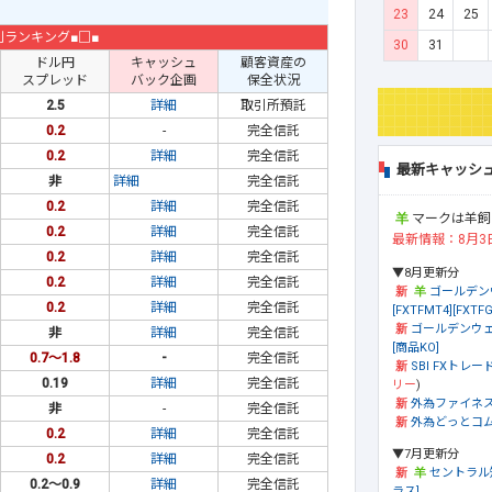
23
24
25
利ランキング■□■
30
31
ドル円
キャッシュ
顧客資産の
スプレッド
バック企画
保全状況
2.5
詳細
取引所預託
0.2
-
完全信託
0.2
詳細
完全信託
最新キャッシ
非
詳細
完全信託
0.2
詳細
完全信託
マークは羊飼
0.2
詳細
完全信託
最新情報：8月3
0.2
詳細
完全信託
▼8月更新分
0.2
詳細
完全信託
ゴールデン
0.2
詳細
完全信託
[FXTFMT4][FXTFG
ゴールデンウェ
非
詳細
完全信託
[商品KO]
0.7～1.8
-
完全信託
SBI FXトレード
0.19
詳細
完全信託
リー
)
外為ファイネ
非
-
完全信託
外為どっとコム[
0.2
詳細
完全信託
▼7月更新分
0.2
詳細
完全信託
セントラル
0.2～0.9
詳細
完全信託
ラス]