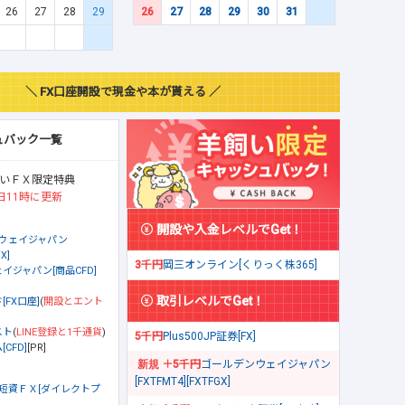
26
27
28
29
26
27
28
29
30
31
＼ FX口座開設で現金や本が貰える ／
ュバック一覧
いＦＸ限定特典
日11時に更新
開設や入金レベルでGet！
ウェイジャパン
X]
3千円
岡三オンライン[くりっく株365]
イジャパン[商品CFD]
取引レベルでGet！
[FX口座]
(
開設とエント
スト
(
LINE登録と1千通貨
)
5千円
Plus500JP証券[FX]
CFD]
[PR]
＋5千円
ゴールデンウェイジャパン
[FXTFMT4][FXTFGX]
短資ＦＸ[ダイレクトプ