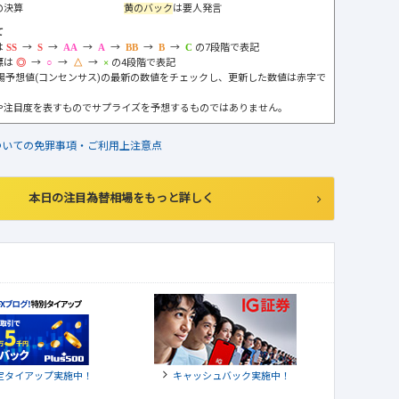
の決算
黄のバック
は要人発言
て
は
→
→
→
→
→
→
の7段階で表記
標は
→
→
→
の4段階で表記
市場予想値(コンセンサス)の最新の数値をチェックし、更新した数値は赤字で
や注目度を表すものでサプライズを予想するものではありません。
ついての免罪事項・ご利用上注意点
本日の注目為替相場をもっと詳しく
定タイアップ実施中！
キャッシュバック実施中！