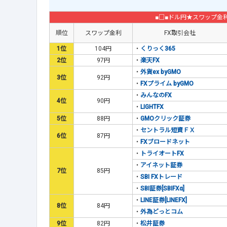
■□■ドル円★スワップ金
順位
スワップ金利
FX取引会社
1位
104円
・
くりっく365
2位
97円
・
楽天FX
・
外貨ex byGMO
3位
92円
・
FXプライム byGMO
・
みんなのFX
4位
90円
・
LIGHTFX
5位
88円
・
GMOクリック証券
・
セントラル短資ＦＸ
6位
87円
・
FXブロードネット
・
トライオートFX
・
アイネット証券
7位
85円
・
SBI FXトレード
・
SBI証券[SBIFXα]
・
LINE証券[LINEFX]
8位
84円
・
外為どっとコム
9位
82円
・
松井証券