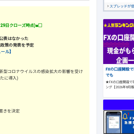
スプレッドが
月29日クローズ時点)■□
の公表はなかった
融政策の発表を予定
ュール】
FXの口座開設
定(新型コロナウイルスの感染拡大の影響を受け
でも
たに導入)
★FXの口座開設で
ング【2026年8月
置きを決定