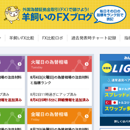
ン
羊飼いFX比較
FX比較ロボ
過去発表時チャート記録
指
相場の注目材料
8月4日(火曜日)の為替相場の注目材料
と指標ランク
ップ済み
8月2日11時過ぎにアップ済み
細情報を追加済み
8月4日5時15分に詳細情報を追加済み
相場の注目材料
8月7日(金曜日)の為替相場の注目材料