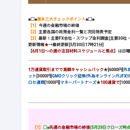
■□■
週末三大チェックポイント
■□■
【1】
今週の金融市場の終値
【2】
主要各国の政策金利一覧と次回発表予定
【3】
最新！主要FX会社・スワップ金利調査(主要30社
更新情報
★
→最終更新[5月30日17時21分]
【
6月1日～の週の注目材料スケジュールと焦点
】は日曜
1万通貨取引までで高額キャッシュバック
★[6000円]
外
ット
[3000円]
GMOクリック証券
/
外為オンライン
/
YJFX!
/
ロセ通商
[1000円]
マネーパートナーズ
★
100通貨で
[100
【1】
□■
先週の金融市場の終値
(5月29日クローズ時点