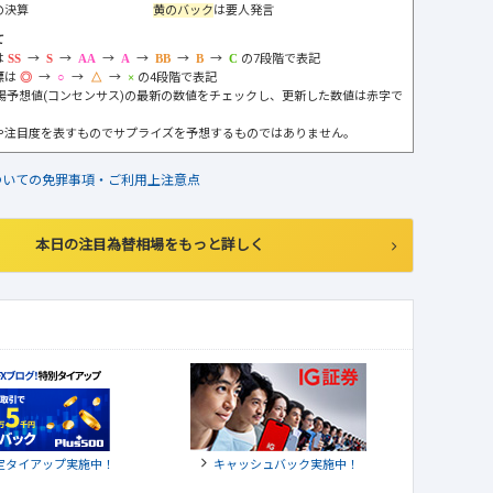
の決算
黄のバック
は要人発言
て
は
→
→
→
→
→
→
の7段階で表記
標は
→
→
→
の4段階で表記
市場予想値(コンセンサス)の最新の数値をチェックし、更新した数値は赤字で
や注目度を表すものでサプライズを予想するものではありません。
ついての免罪事項・ご利用上注意点
本日の注目為替相場をもっと詳しく
定タイアップ実施中！
キャッシュバック実施中！