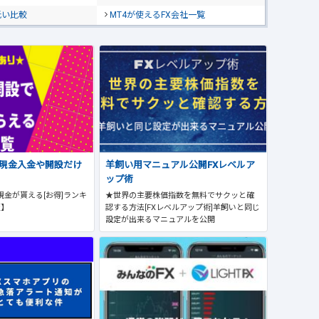
低い比較
MT4が使えるFX会社一覧
で現金入金や開設だけ
羊飼い用マニュアル公開FXレベルア
ップ術
現金が貰える[お得]ランキ
★世界の主要株価指数を無料でサクッと確
版】
認する方法[FXレベルアップ術]羊飼いと同じ
設定が出来るマニュアルを公開