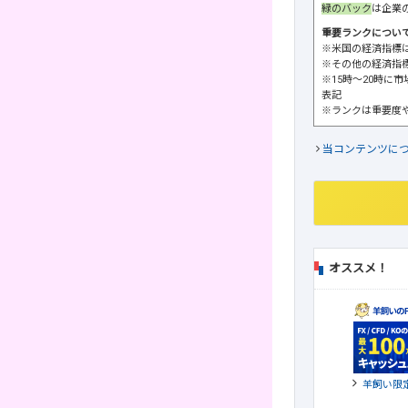
緑のバック
は企業
重要ランクについ
※米国の経済指標
※その他の経済指
※15時～20時に
表記
※ランクは重要度
当コンテンツに
オススメ！
羊飼い限