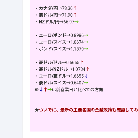
・
カナダ/円→
78.36
↑
・
豪ドル/円→
71.90
↑
・
NZドル/円→
66.97
→
・
ユーロ/ポンド→
0.8986
→
・
ユーロ/スイス→
1.0674
→
・
ポンド/スイス→
1.1879
→
・
豪ドル/ドル→
0.6665
↑
・
豪ドル/NZドル→
1.0734
↑
・
ユーロ/豪ドル→
1.6655
↓
・
豪ドル/スイス→
0.6407
→
※
↓
↑
→
は前営業日と比べての方向
★
ついでに、最新の主要各国の金融政策も確認してみ