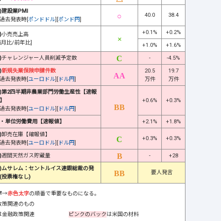
)建設業PMI
40.0
38.4
過去発表時[
ポンドドル
][
ポンド円
]
+0.1%
+0.2%
)
小売売上高
前月比/前年比]
+1.0%
+1.6%
)
チャレンジャー人員削減予定数
-
-4.5%
)
新規失業保険申請件数
20.5
19.7
過去発表時[
ユーロドル
][
ドル円
]
万件
万件
)第2四半期非農業部門労働生産性【速報
】
+0.6%
+0.3%
過去発表時[
ユーロドル
][
ドル円
]
・単位労働費用【速報値】
+2.1%
+1.8%
)
卸売在庫【確報値】
+0.3%
+0.3%
過去発表時[
ユーロドル
][
ドル円
]
)
週間天然ガス貯蔵量
-
+28
)ムサレム：セントルイス連銀総裁の発
要人発言
(投票権なし)
字
→
赤色太字
の順番で重要なものになる。
政策関連のもの
は金融政策関連
ピンクのバック
は米国の材料