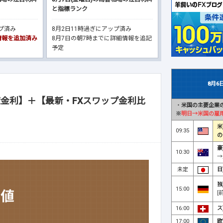
と指標ランク
ップ済み
8月2日11時過ぎにアップ済み
細情報を追加済み
8月7日の朝7時までに詳細情報を追記
予定
8月6
金利】＋【最新・FXスワップ金利比
・
米国の主要企業の
※
明日→米国の雇
米
09:35
の
豪
10:30
→
未定
日
独
15:00
[
16:00
ス
17:00
欧