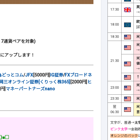
英
17:30
→
欧
18:00
[
18:30
米
・7通貨ペアを対象)
米
→
にアップします！
米
21:30
値
→
為どっとコム
/
JFX
[5000円]
IG証券
/
FXブロードネ
↑
岡三オンライン証券[くりっく株365]
[2000円]
ヒ
米
23:00
0円]
マネーパートナーズnano
→
23:30
米
翌
米
06:30
言
文字が、普通→
太
ピンク太字
→金融
オレンジのバック
)■□