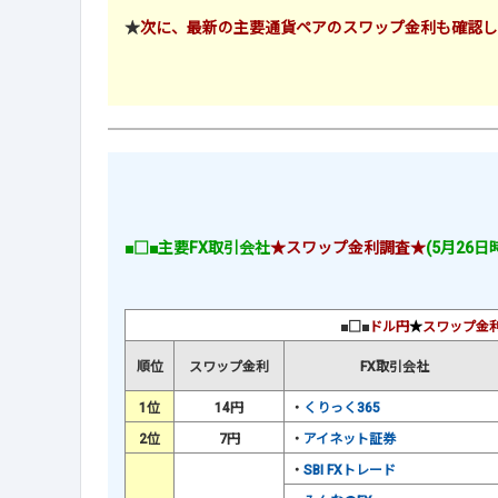
★
次に、最新の主要通貨ペアのスワップ金利も確認し
■□■主要FX取引会社
★スワップ金利調査★
(5月26日
■□■
ドル円
★
スワップ金
順位
スワップ金利
FX取引会社
1位
14円
・
くりっく365
2位
7円
・
アイネット証券
・
SBI FXトレード