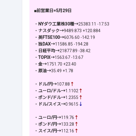
■前営業日=5月29日
・
NYダウ工業株30種→
25383.11 -17.53
・
ナスダック→
9489.873 +120.884
・
英FTSE100→
6076.60 -142.19
・
独DAX→
11586.85 -194.28
・
日経平均→
21877.89 -38.42
・
TOPIX→
1563.67 -13.67
・
金→
1751.70 +23.40
・
原油→
35.49 +1.78
・
ドル/円→
107.88
↑
・
ユーロ/ドル→
1.1102
↑
・
ポンド/ドル→
1.2355
↑
・
ドル/スイス→
0.9615
↓
・
ユーロ/円→
119.76
↑
・
ポンド/円→
133.28
↑
・
スイス/円→
112.16
↑