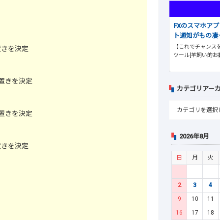
FXのスマホア
ト通知がもの凄
【これでチャンスを
置きを決定
ツール[羊飼い的お
置きを決定
カテゴリアー
置きを決定
2026年8月
置きを決定
日
月
火
2
3
4
9
10
11
16
17
18