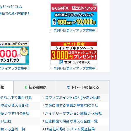
貨単位での取引可能[PR]
羊飼い限定タイアップ実施中！
定タイアップ実施中！
羊飼い限定タイアップ実施中！
比較
初心者向け
トレードに使える
位&それ以下で取引可能
スワップポイント(金利)が高い比較
て現金が貰える比較
為替に関する情報が豊富なFX会社
使いやすいFX会社
バイナリーオプション取扱いFX会社
狭い比較
口座開設で現金が貰える企画一覧
が貰える企画一覧
FX会社の取引システム調査結果