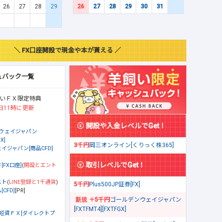
26
27
28
29
26
27
28
29
30
31
＼ FX口座開設で現金や本が貰える ／
ュバック一覧
いＦＸ限定特典
日11時に更新
開設や入金レベルでGet！
ウェイジャパン
X]
3千円
岡三オンライン[くりっく株365]
イジャパン[商品CFD]
取引レベルでGet！
[FX口座]
(
開設とエント
スト
(
LINE登録と1千通貨
)
5千円
Plus500JP証券[FX]
CFD]
[PR]
＋5千円
ゴールデンウェイジャパン
[FXTFMT4][FXTFGX]
短資ＦＸ[ダイレクトプ