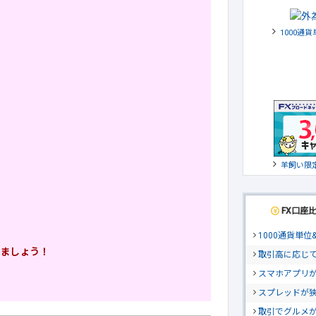
1000通
羊飼い限
FX口座
1000通貨単
ましょう！
取引高に応じ
スマホアプリが
スプレッドが
取引でグルメ