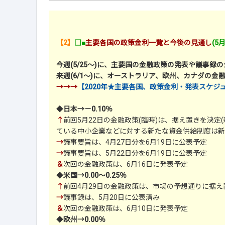
【2】
□■
主要各国の政策金利一覧と今後の見通し
(5
今週(5/25～)に、主要国の金融政策の発表や議事録
来週(6/1～)に、オーストラリア、欧州、カナダの金
→→→
【2020年★主要各国、政策金利・発表スケジ
◆
日本→－0.10％
↑
前回5月22日の金融政策(臨時)は、据え置きを決
ている中小企業などに対する新たな資金供給制度は新
→
議事要旨は、4月27日分を6月19日に公表予定
→
議事要旨は、5月22日分を6月19日に公表予定
＆
次回の金融政策は、6月16日に発表予定
◆
米国→0.00～0.25％
↑
前回4月29日の金融政策は、市場の予想通りに据え
→
議事録は、5月20日に公表済み
＆
次回の金融政策は、6月10日に発表予定
◆
欧州→0.00％