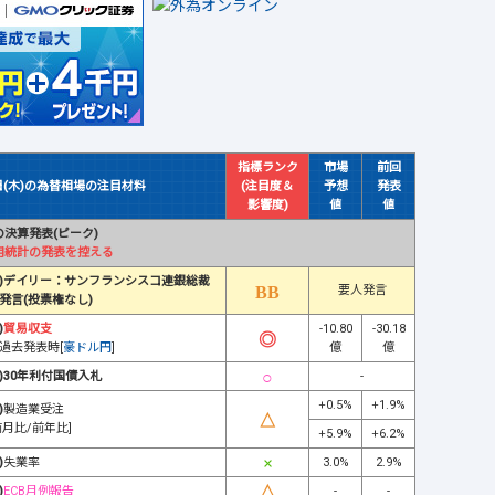
指標ランク
市場
前回
日(木)の為替相場の注目材料
(注目度＆
予想
発表
影響度)
値
値
決算発表(ピーク)
用統計の発表を控える
)デイリー：サンフランシスコ連銀総裁
要人発言
発言(投票権なし)
)
貿易収支
-10.80
-30.18
過去発表時[
豪ドル円
]
億
億
)30年利付国債入札
-
+0.5%
+1.9%
)
製造業受注
前月比/前年比]
+5.9%
+6.2%
)
失業率
3.0%
2.9%
)
ECB月例報告
-
-