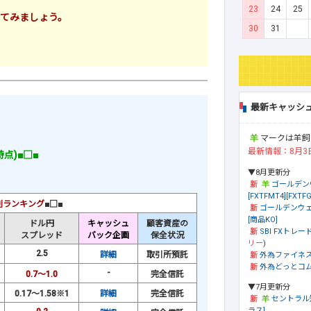
23
24
25
てみましょう。
30
31
最新キャッシ
マークは羊飼
最新情報：8月3
時点)■□■
▼8月更新分
ゴールデン
[FXTFMT4][FXTFG
利ランキング
■□■
ゴールデンウェ
[商品KO]
ドル円
キャッシュ
顧客資産の
SBI FXトレード
スプレッド
バック企画
保全状況
リー
)
2.5
詳細
取引所預託
外為ファイネ
外為どっとコム[
-
0.7～1.0
完全信託
▼7月更新分
0.17～1.58※1
詳細
完全信託
セントラル
ラス]