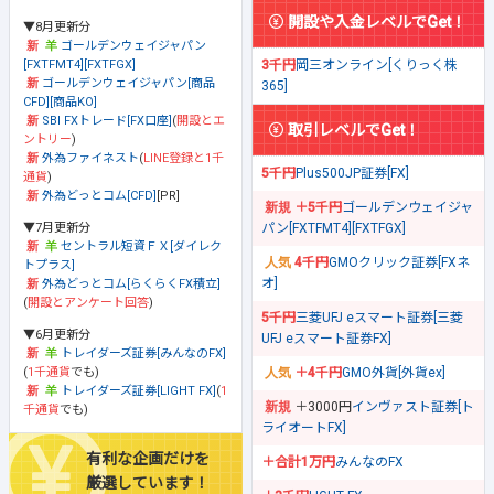
開設や入金レベルでGet！
▼8月更新分
ゴールデンウェイジャパン
[FXTFMT4][FXTFGX]
3千円
岡三オンライン[くりっく株
ゴールデンウェイジャパン[商品
365]
CFD][商品KO]
SBI FXトレード[FX口座]
(
開設とエ
取引レベルでGet！
ントリー
)
外為ファイネスト
(
LINE登録と1千
5千円
Plus500JP証券[FX]
通貨
)
外為どっとコム[CFD]
[PR]
＋5千円
ゴールデンウェイジャ
▼7月更新分
パン[FXTFMT4][FXTFGX]
セントラル短資ＦＸ[ダイレク
4千円
GMOクリック証券[FXネ
トプラス]
オ]
外為どっとコム[らくらくFX積立]
(
開設とアンケート回答
)
5千円
三菱UFJ eスマート証券[三菱
▼6月更新分
UFJ eスマート証券FX]
トレイダーズ証券[みんなのFX]
(
1千通貨
でも)
＋4千円
GMO外貨[外貨ex]
トレイダーズ証券[LIGHT FX]
(
1
＋3000円
インヴァスト証券[ト
千通貨
でも)
ライオートFX]
有利な企画だけを
＋合計1万円
みんなのFX
厳選しています！