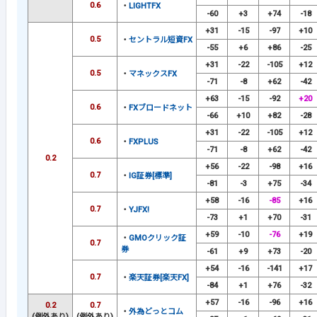
0.6
・
LIGHTFX
-60
+3
+74
-18
+31
-15
-97
+10
0.5
・
セントラル短資FX
-55
+6
+86
-25
+31
-22
-105
+12
0.5
・
マネックスFX
-71
-8
+62
-42
+63
-15
-92
+20
0.6
・
FXブロードネット
-66
+10
+82
-28
+31
-22
-105
+12
0.6
・
FXPLUS
-71
-8
+62
-42
0.2
+56
-22
-98
+16
0.7
・
IG証券[標準]
-81
-3
+75
-34
+58
-16
-85
+16
0.7
・
YJFX!
-73
+1
+70
-31
+59
-10
-76
+19
・
GMOクリック証
0.7
券
-61
+9
+73
-20
+54
-16
-141
+17
0.7
・
楽天証券[楽天FX]
-84
+1
+76
-32
+57
-16
-96
+16
0.2
0.7
・
外為どっとコム
(例外あり)
(例外あり)