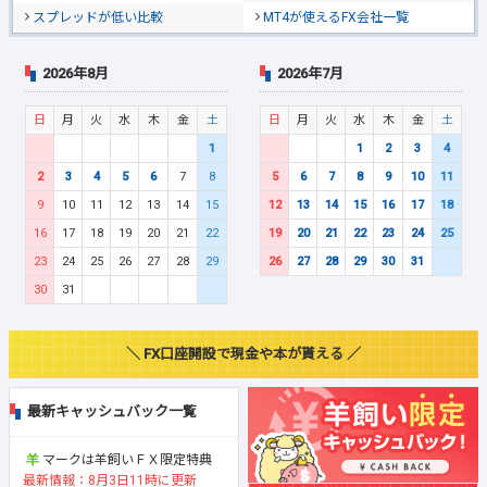
スプレッドが低い比較
MT4が使えるFX会社一覧
2026年8月
2026年7月
日
月
火
水
木
金
土
日
月
火
水
木
金
土
1
1
2
3
4
2
3
4
5
6
7
8
5
6
7
8
9
10
11
9
10
11
12
13
14
15
12
13
14
15
16
17
18
16
17
18
19
20
21
22
19
20
21
22
23
24
25
23
24
25
26
27
28
29
26
27
28
29
30
31
30
31
＼ FX口座開設で現金や本が貰える ／
最新キャッシュバック一覧
マークは羊飼いＦＸ限定特典
最新情報：8月3日11時に更新