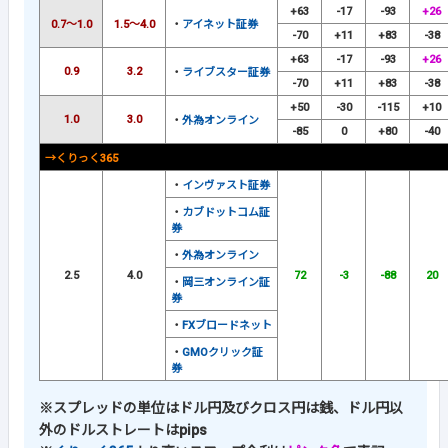
+63
-17
-93
+26
0.7～1.0
1.5～4.0
・
アイネット証券
-70
+11
+83
-38
+63
-17
-93
+26
0.9
3.2
・
ライブスター証券
-70
+11
+83
-38
+50
-30
-115
+10
1.0
3.0
・
外為オンライン
-85
0
+80
-40
→くりっく365
・
インヴァスト証券
・
カブドットコム証
券
・
外為オンライン
2.5
4.0
72
-3
-88
20
・
岡三オンライン証
券
・
FXブロードネット
・
GMOクリック証
券
※スプレッドの単位はドル円及びクロス円は銭、ドル円以
外のドルストレートはpips