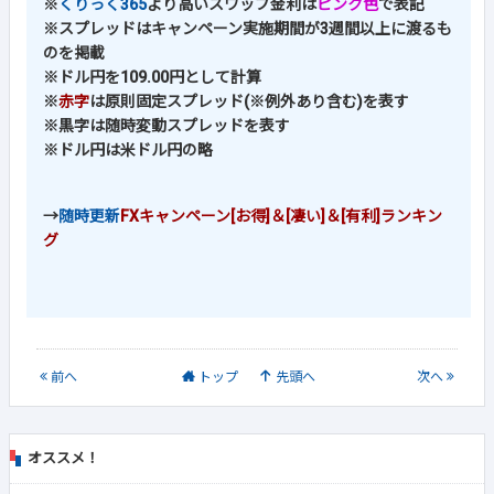
※
くりっく365
より高いスワップ金利は
ピンク色
で表記
※スプレッドはキャンペーン実施期間が3週間以上に渡るも
のを掲載
※ドル円を109.00円として計算
※
赤字
は原則固定スプレッド(※例外あり含む)を表す
※黒字は随時変動スプレッドを表す
※ドル円は米ドル円の略
→
随時更新
FXキャンペーン[お得]＆[凄い]＆[有利]ランキン
グ
前
へ
トップ
先頭へ
次
へ
オススメ！