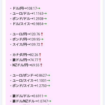
・
ドル/円→
108.17
→
・
ユーロ/ドル→
1.1163
→
・
ポンド/ドル→
1.2938
→
・
ドル/スイス→
0.9854
→
・
ユーロ/円→
120.76
↑
・
ポンド/円→
139.95
→
・
スイス/円→
109.72
↑
・
カナダ/円→
82.26
↑
・
豪ドル/円→
74.77
↑
・
NZドル/円→
69.55
↑
・
ユーロ/ポンド→
0.8627
→
・
ユーロ/スイス→
1.1001
→
・
ポンド/スイス→
1.2750
→
・
豪ドル/ドル→
0.6911
→
・
豪ドル/NZドル→
1.0747
→