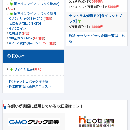
5万通貨取引で
5000円
岡三オンライン[くりっく株365]
+シストレ5万通貨取引で
5000円
(
入金
)
岡三オンライン[くりっく365]
セントラル短資ＦＸ[ダイレクトプ
GMOクリック証券[CFD]
(
開設
)
ラス]
ヒロセ通商[LION CFD]
5万通貨取引で
3000円
GMOコイン
松井証券
(
開設
)
FXキャッシュバック企画一覧はこち
SBI証券[SBIFXα]
(
FX開設
)
ら
GMO外貨[外貨ex CFD]
(
CFD開設
)
FXの本
ひまわり証券
(
開設
)
FXキャッシュバックお得順
FX口座開設現金還元全リスト
羊飼いが実際に使用しているFX口座はコレ！