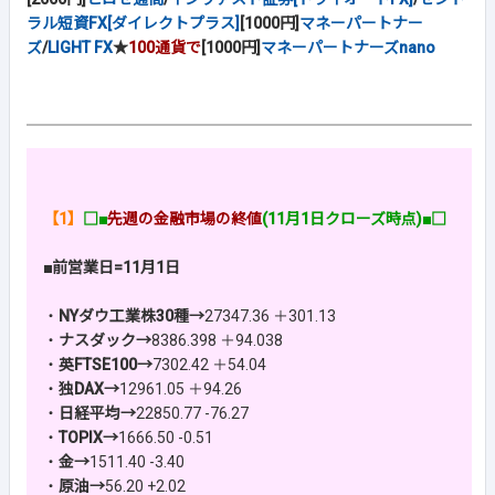
ラル短資FX[ダイレクトプラス]
[1000円]
マネーパートナー
ズ
/
LIGHT FX
★
100通貨で
[1000円]
マネーパートナーズnano
【1】
□■
先週の金融市場の終値
(11月1日クローズ時点)■□
■前営業日=11月1日
・
NYダウ工業株30種→
27347.36 ＋301.13
・
ナスダック→
8386.398 ＋94.038
・
英FTSE100→
7302.42 ＋54.04
・
独DAX→
12961.05 ＋94.26
・
日経平均→
22850.77 -76.27
・
TOPIX→
1666.50 -0.51
・
金→
1511.40 -3.40
・
原油→
56.20 +2.02