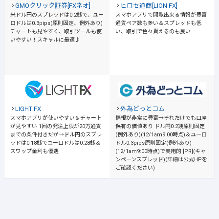
GMOクリック証券[FXネオ]
ヒロセ通商[LION FX]
米ドル円のスプレッドは0.2銭で、ユー
スマホアプリで閲覧出来る情報が豊富
ロドルは0.3pips(原則固定、例外あり)
通貨ペア数も多い＆スプレッドも低
チャートも見やすく、取引ツールも使
い、取引で色々貰えるのも良い
いやすい！スキャルに最適♪
LIGHT FX
外為どっとコム
スマホアプリが使いやすい＆チャート
情報が非常に豊富→それだけでも口座
が見やすい
1回の発注上限が20万通貨
保有の価値あり
ドル円0.2銭原則固定
までの条件付きだが→ドル円のスプレ
(例外あり)(12/1am9:00時点)＆ユーロ
ッドは0.18銭でユーロドルは0.28銭＆
ドル0.3pips原則固定(例外あり)
スワップ金利も優遇
(12/1am9:00時点)で実用的 [PR](キャ
ンペーンスプレッド)(詳細は公式HPを
ご確認ください)