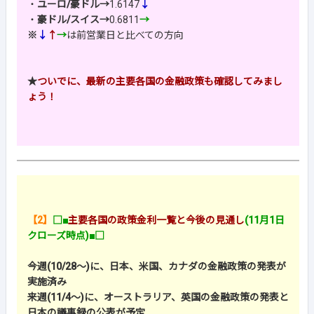
・
ユーロ/豪ドル→
1.6147
↓
・
豪ドル/スイス→
0.6811
→
※
↓
↑
→
は前営業日と比べての方向
★
ついでに、最新の主要各国の金融政策も確認してみまし
ょう！
【2】
□■
主要各国の政策金利一覧と今後の見通し
(11月1日
クローズ時点)■□
今週(10/28～)に、日本、米国、カナダの金融政策の発表が
実施済み
来週(11/4～)に、オーストラリア、英国の金融政策の発表と
日本の議事録の公表が予定