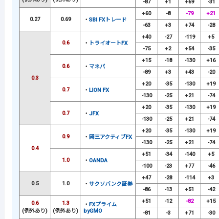
-87
+1
+69
-31
+60
-8
-79
+21
0.27
0.69
・
SBI FXトレード
-63
+3
+74
-28
+40
-27
-119
+5
0.6
・
トライオートFX
-75
+2
+54
-35
+15
-18
-130
+16
0.6
・
マネパ
-89
+3
+43
-20
0.3
+20
-35
-130
+19
0.7
・
LION FX
-130
-25
+21
-74
+20
-35
-130
+19
0.7
・
JFX
-130
-25
+21
-74
+20
-35
-130
+19
0.9
・
岡三アクティブFX
-130
-25
+21
-74
0.4
+51
-34
-140
+5
1.0
・
OANDA
-100
-23
+77
-46
+47
-28
-114
+3
0.5
1.0
・
サクソバンク証券
-86
-13
+51
-42
+51
-12
-82
+15
0.6
1.3
・
FXプライム
(例外あり)
(例外あり)
byGMO
-81
-3
+71
-30