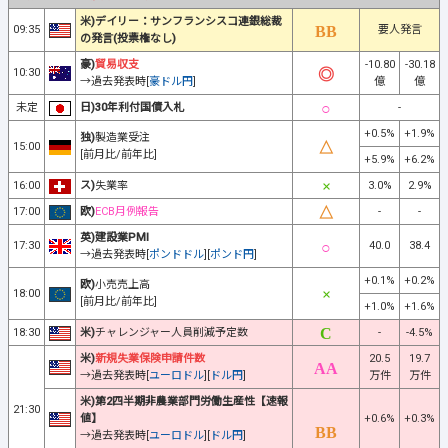
米)デイリー：サンフランシスコ連銀総裁
09:35
要人発言
の発言(投票権なし)
豪)
貿易収支
-10.80
-30.18
10:30
→過去発表時[
豪ドル円
]
億
億
未定
日)30年利付国債入札
-
+0.5%
+1.9%
独)
製造業受注
15:00
[前月比/前年比]
+5.9%
+6.2%
16:00
ス)
失業率
3.0%
2.9%
17:00
欧)
ECB月例報告
-
-
英)建設業PMI
17:30
40.0
38.4
→過去発表時[
ポンドドル
][
ポンド円
]
+0.1%
+0.2%
欧)
小売売上高
18:00
[前月比/前年比]
+1.0%
+1.6%
18:30
米)
チャレンジャー人員削減予定数
-
-4.5%
米)
新規失業保険申請件数
20.5
19.7
→過去発表時[
ユーロドル
][
ドル円
]
万件
万件
米)第2四半期非農業部門労働生産性【速報
21:30
値】
+0.6%
+0.3%
→過去発表時[
ユーロドル
][
ドル円
]