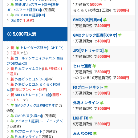
1万通貨で
5000円
三菱UFJ eスマート証券[三菱
UFJ eスマート証券FX]
(1万通貨)
らくらくFX積立1回取引で
3000円
Plus500JP証券[FX]
GMO外貨[外貨ex]
IG証券
(
1千通貨
)
1万通貨取引で
4000円
5,000円未満
GMOクリック証券[FXネオ]
1万通貨取引で
4000円
トレイダーズ証券[LIGHT FX]
JFX[マトリックス]
(
1千通貨
でも)
1万通貨取引で
5000円
ゴールデンウェイジャパン[商品
CFD][商品KO]
ヒロセ通商
外為ファイネスト
(
LINE登録と1
1万通貨取引で
5000円
千通貨
)
+のりかえ10万通貨取引で
2000円
外為どっとコム[CFD]
[PR]
外為どっとコム[らくらくFX積
FXブロードネット
立]
(
開設とアンケート回答
)
1万通貨取引で
3000円
SBI FXトレード[FX口座]
(
開設と
エントリー
で)
外為オンライン
GMOクリック証券[FXネオ]
(1万
1万通貨取引で
3000円
通貨)
GMO外貨[外貨ex]
(1万通貨)
LIGHT FX
アイネット証券[ループイフダン]
5万通貨取引で
3000円
(1万通貨)
FXブロードネット
(1万通貨)
みんなのFX
外為オンライン
(1万通貨)