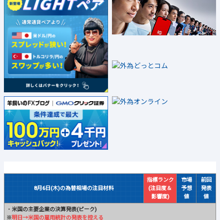
指標ランク
市場
前回
8月6日(木)の為替相場の注目材料
(注目度＆
予想
発表
影響度)
値
値
・
米国の主要企業の決算発表(ピーク)
※
明日→米国の雇用統計の発表を控える