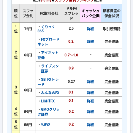
■□■
ドル円
★
スワップ金利ランキング
■□■
ドル円
順
スワッ
キャッシュ
顧客資産の
FX取引会社
スプレッ
位
プ金利
バック企画
保全状況
ド
1
・
くりっく
2.5
72円
詳細
取引所預託
位
365
・
FXブロード
0.2
詳細
完全信託
ネット
2
・
アイネット
-
63円
0.7～1.0
完全信託
位
証券
・
ライブスタ
0.9
-
完全信託
ー証券
・
SBI FXトレ
0.27
詳細
完全信託
ード
3
60円
位
0.1
・
みんなのFX
詳細
完全信託
0.1
・
LIGHTFX
詳細
完全信託
4
・
GMOクリッ
0.2
59円
詳細
完全信託
位
ク証券
5
0.2
58円
・
YJFX!
詳細
完全信託
位