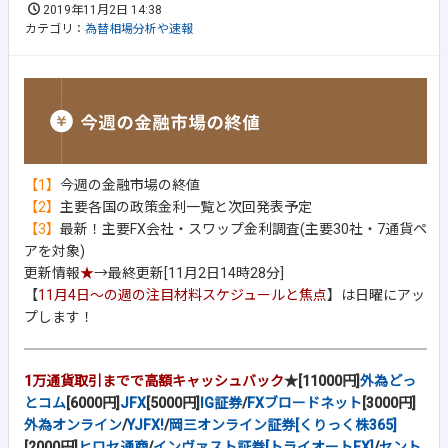
2019年11月2日 14:38
カテゴリ：
為替相場分析や速報
【1】
今週の金融市場の終値
【2】
主要各国の政策金利一覧と次回発表予定
【3】
最新！主要FX会社・スワップ金利調査(主要30社・7通貨ペ
アを対象)
更新情報
★
→最終更新[11月2日14時28分]
【
11月4日～の週の注目材料スケジュールと焦点
】は日曜にアッ
プします！
1万通貨取引までで高額キャッシュバック
★[11000円]
外為どっ
とコム
[6000円]
JFX
[5000円]
IG証券
/
FXブロードネット
[3000円]
外為オンライン
/
YJFX!
/
岡三オンライン証券[くりっく株365]
[2000円]
ヒロセ通商
/
インヴァスト証券[トライオートFX]
/
セント