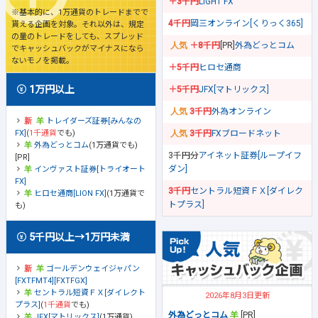
＋3千円
LIGHT FX
※基本的に、1万通貨のトレードまでで
4千円
岡三オンライン[くりっく365]
貰える企画を対象。それ以外は、規定
の量のトレードをしても、スプレッド
＋8千円
[PR]
外為どっとコム
でキャッシュバックがマイナスになら
ないモノを掲載。
＋5千円
ヒロセ通商
1万円以上
＋5千円
JFX[マトリックス]
3千円
外為オンライン
トレイダーズ証券[みんなの
FX]
(
1千通貨
でも)
3千円
FXブロードネット
外為どっとコム
(1万通貨でも)
3千円分
アイネット証券[ループイフ
[PR]
ダン]
インヴァスト証券[トライオート
FX]
3千円
セントラル短資ＦＸ[ダイレク
ヒロセ通商[LION FX]
(1万通貨で
トプラス]
も)
5千円以上→1万円未満
ゴールデンウェイジャパン
[FXTFMT4][FXTFGX]
セントラル短資ＦＸ[ダイレクト
2026年8月3日更新
プラス]
(
1千通貨
でも)
外為どっとコム
[PR]
JFX[マトリックス]
(1万通貨)