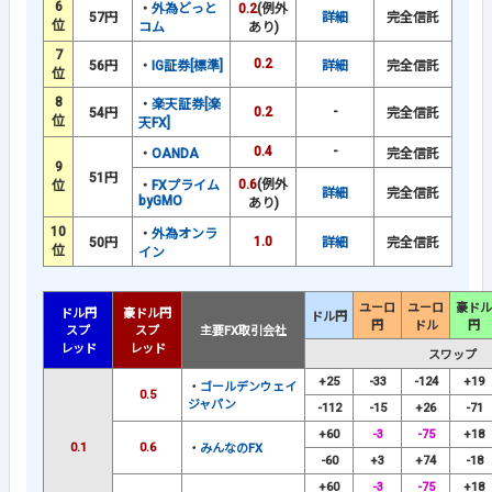
6
・
外為どっと
0.2
(例外
57円
詳細
完全信託
位
コム
あり)
7
0.2
56円
・
IG証券[標準]
詳細
完全信託
位
8
・
楽天証券[楽
0.2
-
54円
完全信託
位
天FX]
0.4
-
・
OANDA
完全信託
9
51円
0.6
(例外
位
・
FXプライム
詳細
完全信託
byGMO
あり)
10
・
外為オンラ
1.0
50円
詳細
完全信託
位
イン
ユーロ
ユーロ
豪ドル
ドル円
豪ドル円
ドル円
円
ドル
円
スプ
スプ
主要FX取引会社
レッド
レッド
スワップ
+25
-33
-124
+19
・
ゴールデンウェイ
0.5
ジャパン
-112
-15
+26
-71
+60
-3
-75
+18
0.1
0.6
・
みんなのFX
-60
+3
+74
-18
+60
-3
-75
+18