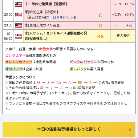
↑・単位労働費用【速報値】
+2.1%
+1.8%
米)
卸売在庫【確報値】
23:00
+0.3%
+0.3%
→過去発表時[
ユーロドル
][
ドル円
]
23:30
米)
週間天然ガス貯蔵量
-
+28
翌
米)ムサレム：セントルイス連銀総裁の発
要人発言
06:30
言(投票権なし)
文字が、普通→
太字
→
赤色太字
の順番で重要なものになる。
ピンク太字
→金融政策関連のもの
オレンジのバック
は金融政策関連
ピンクのバック
は米国の材料
緑のバック
は企業の決算
黄のバック
は要人発言
重要ランクについて
※米国の経済指標は
→
→
→
→
→
→
の7段階で表記
※その他の経済指標は
→
→
→
の4段階で表記
※15時～20時に市場予想値(コンセンサス)の最新の数値をチェックし、更新した数
値は赤字で表記
※ランクは重要度や注目度を表すものでサプライズを予想するものではありませ
ん。
本日の注目為替相場をもっと詳しく