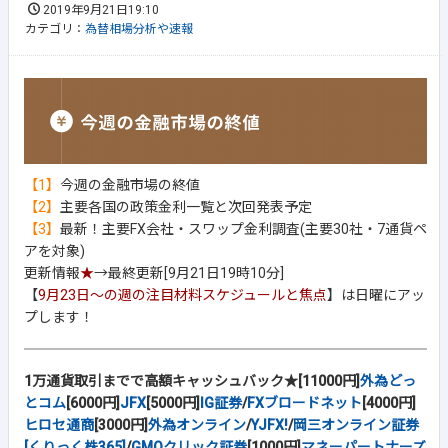
2019年9月21日19:10
カテゴリ：
為替相場分析や速報
【1】
今週の金融市場の終値
【2】
主要各国の政策金利一覧と次回発表予定
【3】
最新！主要FX会社・スワップ金利調査(主要30社・7通貨ペ
アを対象)
更新情報
★
→最終更新[9月21日19時10分]
【
9月23日～の週の注目材料スケジュールと焦点
】は日曜にアッ
プします！
1万通貨取引までで高額キャッシュバック★[11000円]
外為どっ
とコム
[6000円]
JFX
[5000円]
IG証券
/
FXブロードネット
[4000円]
ヒロセ通商
[3000円]
外為オンライン
/
YJFX!
/
岡三オンライン証券
[くりっく株365]
/
GMOクリック証券
[1000円]
マネーパートナーズ