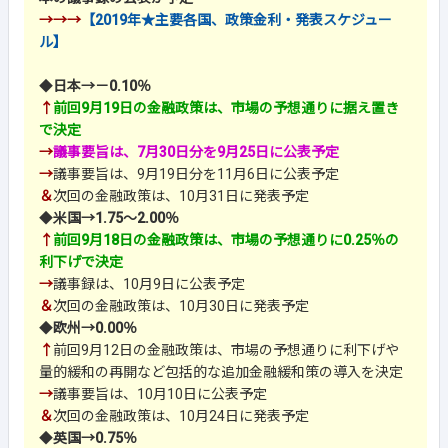
→→→
【2019年★主要各国、政策金利・発表スケジュー
ル】
◆
日本→－0.10％
↑
前回9月19日の金融政策は、市場の予想通りに据え置き
で決定
→
議事要旨は、7月30日分を9月25日に公表予定
→
議事要旨は、9月19日分を11月6日に公表予定
＆
次回の金融政策は、10月31日に発表予定
◆
米国→1.75～2.00％
↑
前回9月18日の金融政策は、市場の予想通りに0.25％の
利下げで決定
→
議事録は、10月9日に公表予定
＆
次回の金融政策は、10月30日に発表予定
◆
欧州→0.00％
↑
前回9月12日の金融政策は、市場の予想通りに利下げや
量的緩和の再開など包括的な追加金融緩和策の導入を決定
→
議事要旨は、10月10日に公表予定
＆
次回の金融政策は、10月24日に発表予定
◆
英国→0.75％