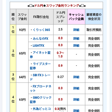
■□■
ドル円
★
スワップ金利ランキング
■□■
ドル円
順
スワッ
キャッシュ
顧客資産の
FX取引会社
スプレ
位
プ金利
バック企画
保全状況
ッド
1
2.5
92円
・
くりっく365
詳細
取引所預託
位
0.3
・
みんなのFX
詳細
完全信託
0.3
・
LIGHTFX
詳細
完全信託
2
・
アイネット証
0.7～
65円
-
完全信託
位
1.0
券
・
ライブスター
0.9
-
完全信託
証券
3
・
SBI FXトレー
0.27
64円
詳細
完全信託
位
ド
・
FXブロードネ
0.3
詳細
完全信託
ット
4
・
GMOクリック
0.3
63円
詳細
完全信託
位
証券
・
外為どっとコ
0.3
(例外
詳細
完全信託