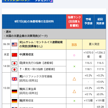
指標ランク
市場
前回
8月7日(金)の為替相場の注目材料
(注目度＆
予想値
発表値
影響度)
・
週末
・
米国の主要企業の決算発表(ピーク)
米)ムサレム：セントルイス連銀総裁
06:30
要人発言
の発言(投票権なし)
+1070.0
+1256.2
未定
中)貿易収支
億
億
日)
景気先行CI指数【速報値】
116.5
116.5
14:00
↑・
景気一致CI指数【速報値】
118.1
117.9
+0.2%
+0.2%
英)
ハリファックス住宅価格
[前月比/前年比]
-
+0.6%
15:00
+0.2%
+0.9%
独)
鉱工業生産
[前月比/前年比]
+0.1%
±0.0%
独)
貿易収支
+172億
+191億
-69.28