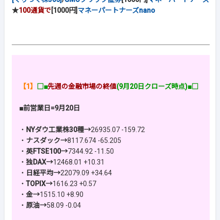
★
100通貨で
[1000円]
マネーパートナーズnano
【1】
□■
先週の金融市場の終値
(9月20日クローズ時点)■□
■前営業日=9月20日
・
NYダウ工業株30種→
26935.07 -159.72
・
ナスダック→
8117.674 -65.205
・
英FTSE100→
7344.92 -11.50
・
独DAX→
12468.01 +10.31
・
日経平均→
22079.09 +34.64
・
TOPIX→
1616.23 +0.57
・
金→
1515.10 +8.90
・
原油→
58.09 -0.04