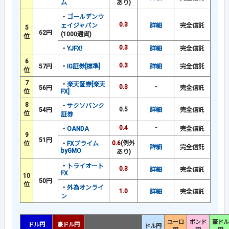
ム
あり)
・
ゴールデンウ
0.3
ェイジャパン
詳細
完全信託
5
62円
(1000通貨)
位
0.3
・
YJFX!
詳細
完全信託
6
0.3
57円
・
IG証券[標準]
詳細
完全信託
位
7
・
楽天証券[楽天
0.3
-
56円
完全信託
位
FX]
8
・
サクソバンク
0.5
54円
詳細
完全信託
位
証券
0.4
-
・
OANDA
完全信託
9
51円
0.6
(例外
位
・
FXプライム
詳細
完全信託
byGMO
あり)
・
トライオート
0.3
詳細
完全信託
FX
10
50円
位
・
外為オンライ
1.0
詳細
完全信託
ン
ユーロ
ポンド
豪ドル
ドル円
豪ドル円
ドル円