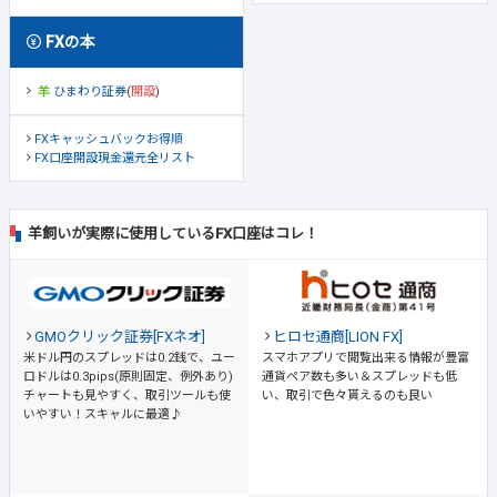
FXの本
ひまわり証券
(
開設
)
FXキャッシュバックお得順
FX口座開設現金還元全リスト
羊飼いが実際に使用しているFX口座はコレ！
GMOクリック証券[FXネオ]
ヒロセ通商[LION FX]
米ドル円のスプレッドは0.2銭で、ユー
スマホアプリで閲覧出来る情報が豊富
ロドルは0.3pips(原則固定、例外あり)
通貨ペア数も多い＆スプレッドも低
チャートも見やすく、取引ツールも使
い、取引で色々貰えるのも良い
いやすい！スキャルに最適♪