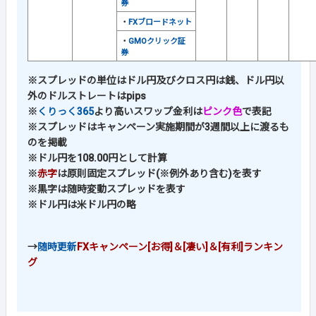
券
・
FXブロードネット
・
GMOクリック証
券
※スプレッドの単位はドル円及びクロス円は銭、ドル円以
外のドルストレートはpips
※
くりっく365
より高いスワップ金利は
ピンク色
で表記
※スプレッドはキャンペーン実施期間が3週間以上に渡るも
のを掲載
※ドル円を108.00円として計算
※
赤字
は原則固定スプレッド(※例外あり含む)を表す
※黒字は随時変動スプレッドを表す
※ドル円は米ドル円の略
→
随時更新
FXキャンペーン[お得]＆[凄い]＆[有利]ランキン
グ