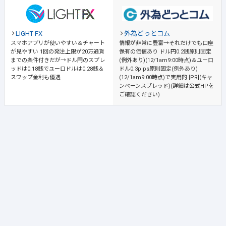
LIGHT FX
外為どっとコム
スマホアプリが使いやすい＆チャート
情報が非常に豊富→それだけでも口座
が見やすい
1回の発注上限が20万通貨
保有の価値あり
ドル円0.2銭原則固定
までの条件付きだが→ドル円のスプレ
(例外あり)(12/1am9:00時点)＆ユーロ
ッドは0.18銭でユーロドルは0.28銭＆
ドル0.3pips原則固定(例外あり)
スワップ金利も優遇
(12/1am9:00時点)で実用的 [PR](キャ
ンペーンスプレッド)(詳細は公式HPを
ご確認ください)