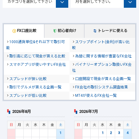
FX口座比較
初心者向け
トレードに使える
1000通貨単位&それ以下で取引可
スワップポイント(金利)が高い比
能
較
取引高に応じて現金が貰える比較
為替に関する情報が豊富なFX会社
スマホアプリが使いやすいFX会社
バイナリーオプション取扱いFX会
社
スプレッドが狭い比較
口座開設で現金が貰える企画一覧
取引でグルメが貰える企画一覧
FX会社の取引システム調査結果
スプレッドが低い比較
MT4が使えるFX会社一覧
2026年8月
2026年7月
日
月
火
水
木
金
土
日
月
火
水
木
金
土
1
1
2
3
4