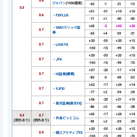
0.6
ジャパン
(1000通貨)
-65
-1
-21
-15
0.3
+31
-31
+10
+10
0.6
・
FXPLUS
-71
+1
-40
-40
+63
-5
+30
+20
・
GMOクリック証
0.7
券
-65
+4
-33
-21
+20
-35
+20
+15
0.7
・
LION FX
-130
-15
-99
-70
+20
-35
+20
+15
0.7
・
JFX
-130
-15
-99
-70
+57
-20
-17
+14
0.7
・
IG証券[標準]
-82
-3
-49
-32
+62
-17
+24
+14
0.7
・
YJFX!
-77
+2
-39
-29
+56
-20
+21
+13
0.7
・
楽天証券[楽天FX]
-86
+5
-46
-28
+63
-17
+24
+14
0.3
0.7
・
外為どっとコム
(例外あり)
(例外あり)
-93
+2
-39
-29
+20
-35
+20
+15
0.9
・
岡三アクティブFX
-130
-15
-99
-70