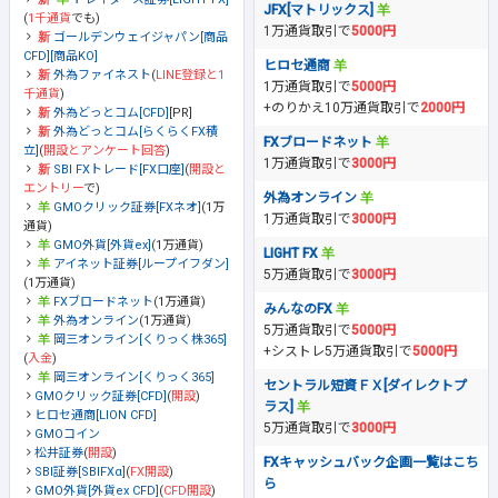
JFX[マトリックス]
(
1千通貨
でも)
1万通貨取引で
5000円
ゴールデンウェイジャパン[商品
CFD][商品KO]
ヒロセ通商
外為ファイネスト
(
LINE登録と1
1万通貨取引で
5000円
千通貨
)
+のりかえ10万通貨取引で
2000円
外為どっとコム[CFD]
[PR]
外為どっとコム[らくらくFX積
FXブロードネット
立]
(
開設とアンケート回答
)
1万通貨取引で
3000円
SBI FXトレード[FX口座]
(
開設と
エントリー
で)
外為オンライン
GMOクリック証券[FXネオ]
(1万
1万通貨取引で
3000円
通貨)
GMO外貨[外貨ex]
(1万通貨)
LIGHT FX
アイネット証券[ループイフダン]
5万通貨取引で
3000円
(1万通貨)
FXブロードネット
(1万通貨)
みんなのFX
外為オンライン
(1万通貨)
5万通貨取引で
5000円
岡三オンライン[くりっく株365]
+シストレ5万通貨取引で
5000円
(
入金
)
岡三オンライン[くりっく365]
セントラル短資ＦＸ[ダイレクトプ
GMOクリック証券[CFD]
(
開設
)
ラス]
ヒロセ通商[LION CFD]
5万通貨取引で
3000円
GMOコイン
松井証券
(
開設
)
FXキャッシュバック企画一覧はこち
SBI証券[SBIFXα]
(
FX開設
)
ら
GMO外貨[外貨ex CFD]
(
CFD開設
)