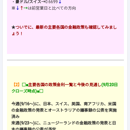
・
豪ドル/スイス→
0.6699
↓
※
↓
↑
→
は前営業日と比べての方向
★
ついでに、最新の主要各国の金融政策も確認してみまし
ょう！
【2】
□■
主要各国の政策金利一覧と今後の見通し
(9月20日
クローズ時点)■□
今週(9/16～)に、日本、スイス、英国、南アフリカ、米国
の金融政策の発表とオーストラリアの議事録の公表を実施
済み
来週(9/23～)に、ニュージーランドの金融政策の発表と日
本の議事録の公表が予定