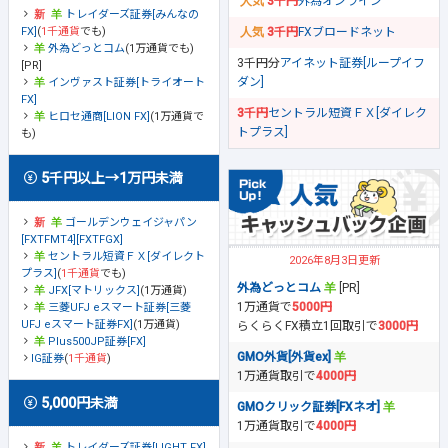
3千円
外為オンライン
トレイダーズ証券[みんなの
FX]
(
1千通貨
でも)
3千円
FXブロードネット
外為どっとコム
(1万通貨でも)
3千円分
アイネット証券[ループイフ
[PR]
ダン]
インヴァスト証券[トライオート
FX]
3千円
セントラル短資ＦＸ[ダイレク
ヒロセ通商[LION FX]
(1万通貨で
トプラス]
も)
5千円以上→1万円未満
ゴールデンウェイジャパン
[FXTFMT4][FXTFGX]
セントラル短資ＦＸ[ダイレクト
2026年8月3日更新
プラス]
(
1千通貨
でも)
外為どっとコム
[PR]
JFX[マトリックス]
(1万通貨)
1万通貨で
5000円
三菱UFJ eスマート証券[三菱
UFJ eスマート証券FX]
(1万通貨)
らくらくFX積立1回取引で
3000円
Plus500JP証券[FX]
GMO外貨[外貨ex]
IG証券
(
1千通貨
)
1万通貨取引で
4000円
5,000円未満
GMOクリック証券[FXネオ]
1万通貨取引で
4000円
トレイダーズ証券[LIGHT FX]