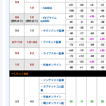
0.4
+51
-34
+4
+5
1.0
・
OANDA
-100
-23
-70
-46
+51
-12
+26
+13
0.6
1.3
・
FXプライム
(例外あり)
(例外あり)
byGMO
-81
-3
-41
-28
+54
-25
+1
+5
0.6
1.0
・
サクソバンク証券
-93
-17
-69
-44
+65
-19
+31
+20
0.7～1.0
1.5～4.0
・
アイネット証券
-72
+12
-38
-32
+65
-19
+31
+20
0.9
3.2
・
ライブスター証券
-72
+12
-38
-32
+50
-32
+25
+5
1.0
3.0
・
外為オンライン
-80
+1
-55
-40
→くりっく365
・
インヴァスト証券
・
カブドットコム証
券
・
外為オンライン
2.5
4.0
92
-5
25
20
・
岡三オンライン証