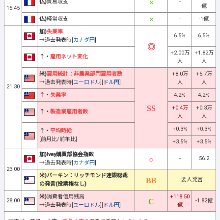
仏)
貿易収支
-
億
15:45
仏)
経常収支
-
-1億
加)
失業率
6.5%
6.5%
→過去発表時[
カナダ円
]
+2.00万
+1.82万
↑・
雇用ネット変化
人
人
米)
雇用統計
：
非農業部門雇用者数
+8.0万
+5.7万
→過去発表時[
ユーロドル
][
ドル円
]
人
人
21:30
↑・
失業率
4.2%
4.2%
+0.4万
+0.3万
↑・
製造業雇用者数
人
人
+0.3%
+0.3%
↑・
平均時給
[前月比/前年比]
+3.5%
+3.5%
加)Ivey購買部協会指数
-
56.2
→過去発表時[
カナダ円
]
23:00
米)バーキン：リッチモンド連銀総裁
要人発言
の発言(投票権なし)
米)
消費者信用残高
+118.50
28:00
-1.82億
→過去発表時[
ユーロドル
][
ドル円
]
億