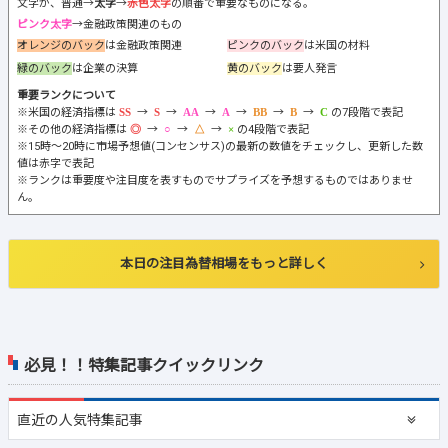
文字が、普通→
太字
→
赤色太字
の順番で重要なものになる。
ピンク太字
→金融政策関連のもの
オレンジのバック
は金融政策関連
ピンクのバック
は米国の材料
緑のバック
は企業の決算
黄のバック
は要人発言
重要ランクについて
※米国の経済指標は
→
→
→
→
→
→
の7段階で表記
※その他の経済指標は
→
→
→
の4段階で表記
※15時～20時に市場予想値(コンセンサス)の最新の数値をチェックし、更新した数
値は赤字で表記
※ランクは重要度や注目度を表すものでサプライズを予想するものではありませ
ん。
本日の注目為替相場をもっと詳しく
必見！！特集記事クイックリンク
直近の
人気特集記事