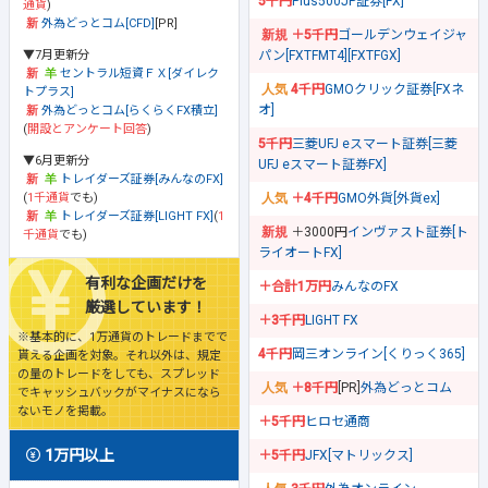
5千円
Plus500JP証券[FX]
通貨
)
外為どっとコム[CFD]
[PR]
＋5千円
ゴールデンウェイジャ
▼7月更新分
パン[FXTFMT4][FXTFGX]
セントラル短資ＦＸ[ダイレク
4千円
GMOクリック証券[FXネ
トプラス]
オ]
外為どっとコム[らくらくFX積立]
(
開設とアンケート回答
)
5千円
三菱UFJ eスマート証券[三菱
▼6月更新分
UFJ eスマート証券FX]
トレイダーズ証券[みんなのFX]
(
1千通貨
でも)
＋4千円
GMO外貨[外貨ex]
トレイダーズ証券[LIGHT FX]
(
1
＋3000円
インヴァスト証券[ト
千通貨
でも)
ライオートFX]
有利な企画だけを
＋合計1万円
みんなのFX
厳選しています！
＋3千円
LIGHT FX
※基本的に、1万通貨のトレードまでで
4千円
岡三オンライン[くりっく365]
貰える企画を対象。それ以外は、規定
の量のトレードをしても、スプレッド
＋8千円
[PR]
外為どっとコム
でキャッシュバックがマイナスになら
ないモノを掲載。
＋5千円
ヒロセ通商
1万円以上
＋5千円
JFX[マトリックス]