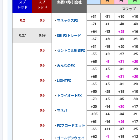
円
円
円
スプ
スプ
主要FX取引会社
レッド
レッド
スワップ
+31
-31
+10
+10
0.2
0.5
・
マネックスFX
-71
+1
-40
-40
+64
-13
+25
+16
0.27
0.69
・
SBI FXトレード
-67
+8
-33
-23
+31
-18
+20
+10
0.5
・
セントラル短資FX
-55
+9
-27
-25
+65
-5
+31
+20
0.6
・
みんなのFX
-65
+5
-31
-20
+65
-5
+31
+20
0.6
・
LIGHTFX
-65
+5
-31
-20
+50
-25
+15
+10
0.6
・
トライオートFX
-70
+5
-35
-30
+20
-14
+30
+17
0.6
・
マネパ
-105
+4
-34
-21
+63
-16
+26
+17
0.6
・
FXブロードネット
-66
+11
-37
-25
+62
-1
+18
+12
・
ゴールデンウェイ