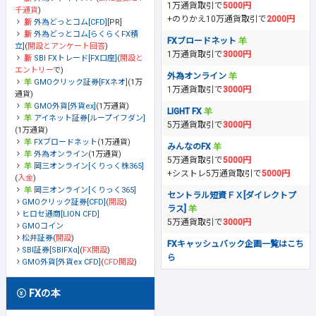
1万通貨取引で
5000円
千通貨
)
+のりかえ10万通貨取引で
2000円
外為どっとコム[CFD]
[PR]
外為どっとコム[らくらくFX積
FXブロードネット
立]
(
開設とアンケート回答
)
1万通貨取引で
3000円
SBI FXトレード[FX口座]
(
開設と
エントリー
で)
外為オンライン
GMOクリック証券[FXネオ]
(1万
1万通貨取引で
3000円
通貨)
GMO外貨[外貨ex]
(1万通貨)
LIGHT FX
アイネット証券[ループイフダン]
5万通貨取引で
3000円
(1万通貨)
FXブロードネット
(1万通貨)
みんなのFX
外為オンライン
(1万通貨)
5万通貨取引で
5000円
岡三オンライン[くりっく株365]
+シストレ5万通貨取引で
5000円
(
入金
)
岡三オンライン[くりっく365]
セントラル短資ＦＸ[ダイレクトプ
GMOクリック証券[CFD]
(
開設
)
ラス]
ヒロセ通商[LION CFD]
5万通貨取引で
3000円
GMOコイン
松井証券
(
開設
)
FXキャッシュバック企画一覧はこち
SBI証券[SBIFXα]
(
FX開設
)
ら
GMO外貨[外貨ex CFD]
(
CFD開設
)
FXの本