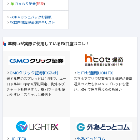
ひまわり証券
(
開設
)
FXキャッシュバックお得順
FX口座開設現金還元全リスト
羊飼いが実際に使用しているFX口座はコレ！
GMOクリック証券[FXネオ]
ヒロセ通商[LION FX]
米ドル円のスプレッドは0.2銭で、ユー
スマホアプリで閲覧出来る情報が豊富
ロドルは0.3pips(原則固定、例外あり)
通貨ペア数も多い＆スプレッドも低
チャートも見やすく、取引ツールも使
い、取引で色々貰えるのも良い
いやすい！スキャルに最適♪
LIGHT FX
外為どっとコム