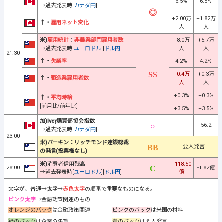
6.5%
6.5%
→過去発表時[
カナダ円
]
+2.00万
+1.82万
↑・
雇用ネット変化
人
人
米)
雇用統計
：
非農業部門雇用者数
+8.0万
+5.7万
→過去発表時[
ユーロドル
][
ドル円
]
人
人
21:30
↑・
失業率
4.2%
4.2%
+0.4万
+0.3万
↑・
製造業雇用者数
人
人
+0.3%
+0.3%
↑・
平均時給
[前月比/前年比]
+3.5%
+3.5%
加)Ivey購買部協会指数
-
56.2
→過去発表時[
カナダ円
]
23:00
米)バーキン：リッチモンド連銀総裁
要人発言
の発言(投票権なし)
米)
消費者信用残高
+118.50
28:00
-1.82億
→過去発表時[
ユーロドル
][
ドル円
]
億
文字が、普通→
太字
→
赤色太字
の順番で重要なものになる。
ピンク太字
→金融政策関連のもの
オレンジのバック
は金融政策関連
ピンクのバック
は米国の材料
緑のバック
は企業の決算
黄のバック
は要人発言