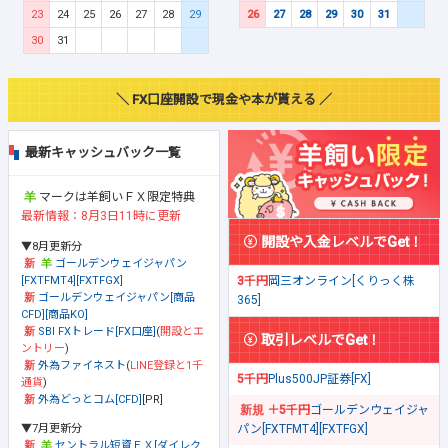
23
24
25
26
27
28
29
26
27
28
29
30
31
30
31
＼ FX口座開設で現金や本が貰える ／
最新キャッシュバック一覧
マークは羊飼いＦＸ限定特典
最新情報：8月3日11時に更新
開設や入金レベルでGet！
▼8月更新分
ゴールデンウェイジャパン
[FXTFMT4][FXTFGX]
3千円
岡三オンライン[くりっく株
ゴールデンウェイジャパン[商品
365]
CFD][商品KO]
SBI FXトレード[FX口座]
(
開設とエ
取引レベルでGet！
ントリー
)
外為ファイネスト
(
LINE登録と1千
5千円
Plus500JP証券[FX]
通貨
)
外為どっとコム[CFD]
[PR]
＋5千円
ゴールデンウェイジャ
▼7月更新分
パン[FXTFMT4][FXTFGX]
セントラル短資ＦＸ[ダイレク