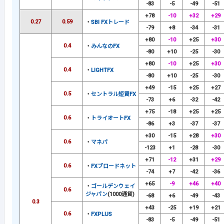
-83
-5
-49
-51
+78
-10
+32
+29
0.27
0.59
・
SBI FXトレード
-79
+8
-34
-31
+80
-10
+25
+30
0.4
・
みんなのFX
-80
+10
-25
-30
+80
-10
+25
+30
0.4
・
LIGHTFX
-80
+10
-25
-30
+49
-15
+25
+27
0.5
・
セントラル短資FX
-73
+6
-32
-42
+75
-18
+25
+25
0.6
・
トライオートFX
-86
+3
-37
-37
+30
-15
+28
+30
0.6
・
マネパ
-123
+1
-28
-30
+71
-12
+31
+29
0.6
・
FXブロードネット
-74
+7
-42
-36
+65
-9
+46
+40
・
ゴールデンウェイ
0.6
ジャパン
(1000通貨)
-68
+6
-49
-43
0.3
+43
-25
+19
+21
0.6
・
FXPLUS
-83
-5
-49
-51