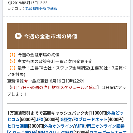
2019年6月16日12:22
カテゴリ：
為替相場分析や速報
【1】
今週の金融市場の終値
【2】
主要各国の政策金利一覧と次回発表予定
【3】
最新！主要FX会社・スワップ金利調査(主要30社・7通貨ペ
アを対象)
更新情報
★
→最終更新[6月16日13時22分]
【
6月17日～の週の注目材料スケジュールと焦点
】は日曜にアッ
プします！
1万通貨取引までで高額キャッシュバック★[11000円]
外為どっ
とコム
[6000円]
JFX
[5000円]
IG証券
/
FXブロードネット
[4000円]
ヒロセ通商
[3000円]
外為オンライン
/
YJFX!
/
岡三オンライン証券
[くりっく株365]
/
GMOクリック証券
[1000円]
マネーパートナーズ