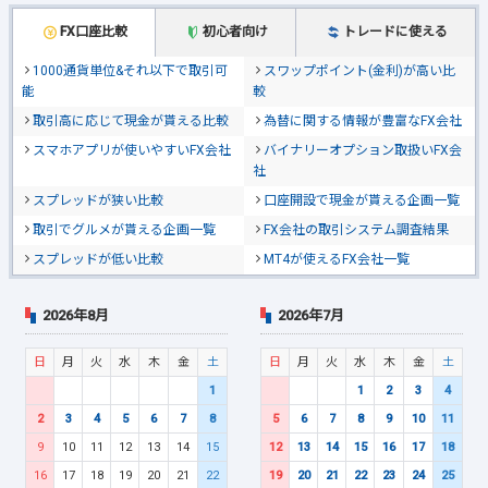
FX口座比較
初心者向け
トレードに使える
1000通貨単位&それ以下で取引可
スワップポイント(金利)が高い比
能
較
取引高に応じて現金が貰える比較
為替に関する情報が豊富なFX会社
スマホアプリが使いやすいFX会社
バイナリーオプション取扱いFX会
社
スプレッドが狭い比較
口座開設で現金が貰える企画一覧
取引でグルメが貰える企画一覧
FX会社の取引システム調査結果
スプレッドが低い比較
MT4が使えるFX会社一覧
2026年8月
2026年7月
日
月
火
水
木
金
土
日
月
火
水
木
金
土
1
1
2
3
4
2
3
4
5
6
7
8
5
6
7
8
9
10
11
9
10
11
12
13
14
15
12
13
14
15
16
17
18
16
17
18
19
20
21
22
19
20
21
22
23
24
25