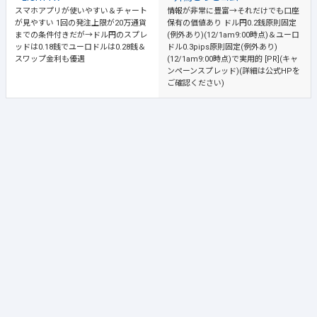
スマホアプリが使いやすい＆チャート
情報が非常に豊富→それだけでも口座
が見やすい
1回の発注上限が20万通貨
保有の価値あり
ドル円0.2銭原則固定
までの条件付きだが→ドル円のスプレ
(例外あり)(12/1am9:00時点)＆ユーロ
ッドは0.18銭でユーロドルは0.28銭＆
ドル0.3pips原則固定(例外あり)
スワップ金利も優遇
(12/1am9:00時点)で実用的 [PR](キャ
ンペーンスプレッド)(詳細は公式HPを
ご確認ください)