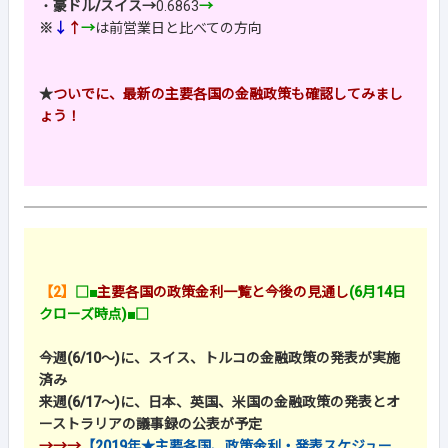
・
豪ドル/スイス→
0.6863
→
※
↓
↑
→
は前営業日と比べての方向
★
ついでに、最新の主要各国の金融政策も確認してみまし
ょう！
【2】
□■
主要各国の政策金利一覧と今後の見通し
(6月14日
クローズ時点)■□
今週(6/10～)に、スイス、トルコの金融政策の発表が実施
済み
来週(6/17～)に、日本、英国、米国の金融政策の発表とオ
ーストラリアの議事録の公表が予定
→→→
【2019年★主要各国、政策金利・発表スケジュー