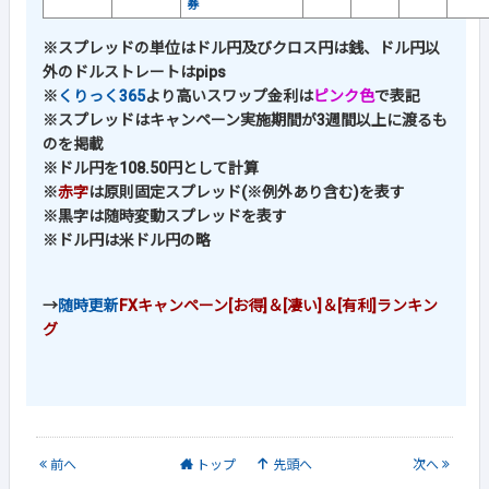
券
※スプレッドの単位はドル円及びクロス円は銭、ドル円以
外のドルストレートはpips
※
くりっく365
より高いスワップ金利は
ピンク色
で表記
※スプレッドはキャンペーン実施期間が3週間以上に渡るも
のを掲載
※ドル円を108.50円として計算
※
赤字
は原則固定スプレッド(※例外あり含む)を表す
※黒字は随時変動スプレッドを表す
※ドル円は米ドル円の略
→
随時更新
FXキャンペーン[お得]＆[凄い]＆[有利]ランキン
グ
前
へ
トップ
先頭へ
次
へ