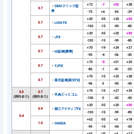
+72
-7
+33
+28
・
GMOクリック証
0.7
券
-75
+6
-36
-29
+20
-35
+20
+30
0.7
・
LION FX
-130
-15
-99
-85
+20
-35
+20
+30
0.7
・
JFX
-130
-15
-99
-85
+70
-19
+24
+27
0.7
・
IG証券[標準]
-95
-4
-56
-45
+75
-9
+31
+25
0.7
・
YJFX!
-85
-1
-41
-35
+70
-15
+25
+28
0.7
・
楽天証券[楽天FX]
-96
0
-50
-45
+70
-15
+27
+25
0.3
0.7
・
外為どっとコム
(例外あり)
(例外あり)
-100
0
-42
-40
+20
-35
+20
+30
0.9
・
岡三アクティブFX
-130
-15
-99
-85
0.4
+62
-35
+3
+18
1.0
・
OANDA
-95
-15
-54
-50
+63
-25
+4
+17