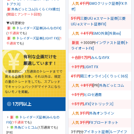
4千円
GMOクリック証券[FXネ
トプラス]
オ]
外為どっとコム[らくらくFX積立]
(
開設とアンケート回答
)
5千円
三菱UFJ eスマート証券[三菱
▼6月更新分
UFJ eスマート証券FX]
トレイダーズ証券[みんなのFX]
(
1千通貨
でも)
＋4千円
GMO外貨[外貨ex]
トレイダーズ証券[LIGHT FX]
(
1
＋3000円
インヴァスト証券[ト
千通貨
でも)
ライオートFX]
有利な企画だけを
＋合計1万円
みんなのFX
厳選しています！
＋3千円
LIGHT FX
※基本的に、1万通貨のトレードまでで
4千円
岡三オンライン[くりっく365]
貰える企画を対象。それ以外は、規定
の量のトレードをしても、スプレッド
＋8千円
[PR]
外為どっとコム
でキャッシュバックがマイナスになら
ないモノを掲載。
＋5千円
ヒロセ通商
1万円以上
＋5千円
JFX[マトリックス]
3千円
外為オンライン
トレイダーズ証券[みんなの
FX]
(
1千通貨
でも)
3千円
FXブロードネット
外為どっとコム
(1万通貨でも)
3千円分
アイネット証券[ループイフ
[PR]