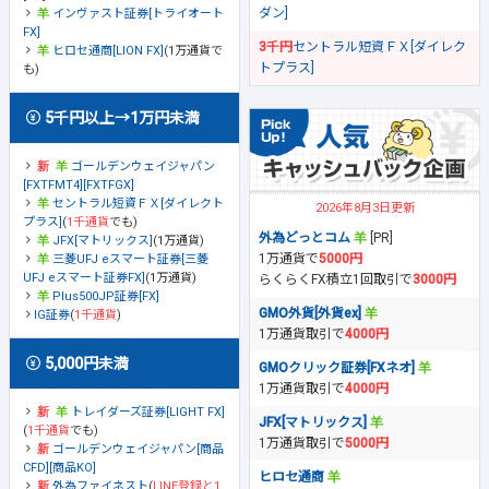
ダン]
インヴァスト証券[トライオート
FX]
3千円
セントラル短資ＦＸ[ダイレク
ヒロセ通商[LION FX]
(1万通貨で
トプラス]
も)
5千円以上→1万円未満
ゴールデンウェイジャパン
[FXTFMT4][FXTFGX]
セントラル短資ＦＸ[ダイレクト
2026年8月3日更新
プラス]
(
1千通貨
でも)
外為どっとコム
[PR]
JFX[マトリックス]
(1万通貨)
1万通貨で
5000円
三菱UFJ eスマート証券[三菱
UFJ eスマート証券FX]
(1万通貨)
らくらくFX積立1回取引で
3000円
Plus500JP証券[FX]
GMO外貨[外貨ex]
IG証券
(
1千通貨
)
1万通貨取引で
4000円
5,000円未満
GMOクリック証券[FXネオ]
1万通貨取引で
4000円
トレイダーズ証券[LIGHT FX]
JFX[マトリックス]
(
1千通貨
でも)
1万通貨取引で
5000円
ゴールデンウェイジャパン[商品
CFD][商品KO]
ヒロセ通商
外為ファイネスト
(
LINE登録と1