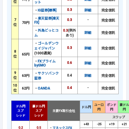
位
ット
0.3
・
IG証券[標準]
詳細
完全信託
・
楽天証券[楽天
7
0.3
-
完全信託
FX]
70円
位
・
外為どっとコ
0.3
(例外
詳細
完全信託
ム
あり)
・
ゴールデンウ
0.3
ェイジャパン
詳細
完全信託
8
(1000通貨)
65円
位
・
FXプライム
0.6
詳細
完全信託
byGMO
9
・
サクソバンク
0.4
63円
詳細
完全信託
位
証券
10
0.4
-
62円
・
OANDA
完全信託
位
ユーロ
ポンド
豪ドル
ドル円
豪ドル円
ドル円
円
円
円
スプ
スプ
主要FX取引会社
レッド
レッド
スワップ
+43
-25
+19
+21
0.2
0.5
・
マネックスFX