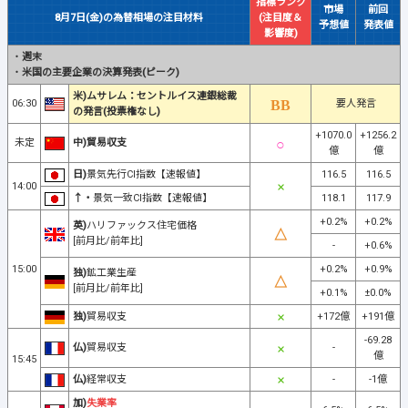
指標ランク
市場
前回
8月7日(金)の為替相場の注目材料
(注目度＆
予想値
発表値
影響度)
・
週末
・
米国の主要企業の決算発表(ピーク)
米)ムサレム：セントルイス連銀総裁
06:30
要人発言
の発言(投票権なし)
+1070.0
+1256.2
未定
中)貿易収支
億
億
日)
景気先行CI指数【速報値】
116.5
116.5
14:00
↑・
景気一致CI指数【速報値】
118.1
117.9
+0.2%
+0.2%
英)
ハリファックス住宅価格
[前月比/前年比]
-
+0.6%
15:00
+0.2%
+0.9%
独)
鉱工業生産
[前月比/前年比]
+0.1%
±0.0%
独)
貿易収支
+172億
+191億
-69.28
仏)
貿易収支
-
億
15:45
仏)
経常収支
-
-1億
加)
失業率