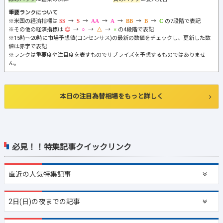
重要ランクについて
※米国の経済指標は
→
→
→
→
→
→
の7段階で表記
※その他の経済指標は
→
→
→
の4段階で表記
※15時～20時に市場予想値(コンセンサス)の最新の数値をチェックし、更新した数
値は赤字で表記
※ランクは重要度や注目度を表すものでサプライズを予想するものではありませ
ん。
本日の注目為替相場をもっと詳しく
必見！！特集記事クイックリンク
直近の
人気特集記事
2日(日)の夜までの記事