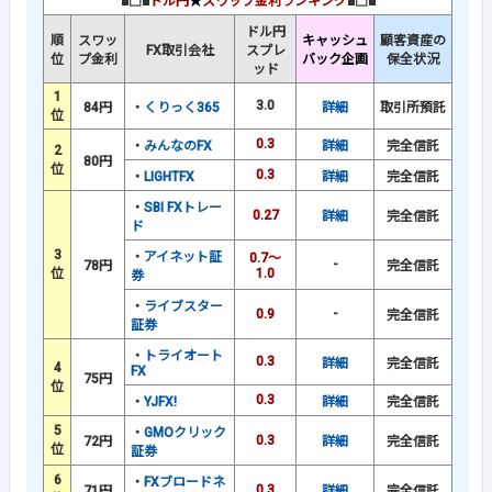
■□■
ドル円
★
スワップ金利ランキング
■□■
ドル円
順
スワッ
キャッシュ
顧客資産の
FX取引会社
スプレ
位
プ金利
バック企画
保全状況
ッド
1
3.0
84円
・
くりっく365
詳細
取引所預託
位
0.3
・
みんなのFX
詳細
完全信託
2
80円
位
0.3
・
LIGHTFX
詳細
完全信託
・
SBI FXトレー
0.27
詳細
完全信託
ド
3
・
アイネット証
0.7～
-
78円
完全信託
位
1.0
券
・
ライブスター
0.9
-
完全信託
証券
・
トライオート
0.3
詳細
完全信託
4
FX
75円
位
0.3
・
YJFX!
詳細
完全信託
5
・
GMOクリック
0.3
72円
詳細
完全信託
位
証券
6
・
FXブロードネ
0.3
71円
詳細
完全信託