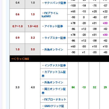
0.4
1.0
・
サクソバンク証券
-103
-18
-75
-57
+65
-15
+25
+22
・
FXプライム
0.6
1.3
byGMO
-95
0
-40
-37
+78
-20
+31
+30
0.7～1.0
1.5～4.0
・
アイネット証券
-86
+12
-38
-42
+78
-20
+31
+30
0.9
3.2
・
ライブスター証券
-86
+12
-38
-42
+60
-30
+10
+10
1.0
3.0
・
外為オンライン
-90
+1
-35
-45
→くりっく365
・
インヴァスト証券
・
カブドットコム証
券
・
外為オンライン
3.0
4.0
84
-13
32
29
・
岡三オンライン証
券
・
FXブロードネット
・
GMOクリック証