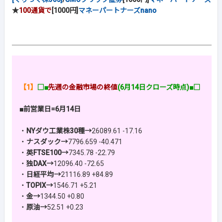
★
100通貨で
[1000円]
マネーパートナーズnano
【1】
□■
先週の金融市場の終値
(6月14日クローズ時点)■□
■前営業日=6月14日
・
NYダウ工業株30種→
26089.61 -17.16
・
ナスダック→
7796.659 -40.471
・
英FTSE100→
7345.78 -22.79
・
独DAX→
12096.40 -72.65
・
日経平均→
21116.89 +84.89
・
TOPIX→
1546.71 +5.21
・
金→
1344.50 +0.80
・
原油→
52.51 +0.23