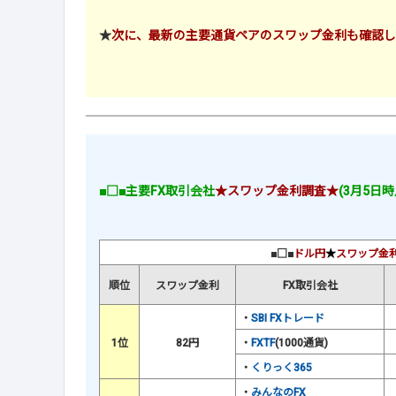
★
次に、最新の主要通貨ペアのスワップ金利も確認し
■□■主要FX取引会社
★スワップ金利調査★
(3月5日時
■□■
ドル円
★
スワップ金
順位
スワップ金利
FX取引会社
・
SBI FXトレード
1位
82円
・
FXTF
(1000通貨)
・
くりっく365
・
みんなのFX