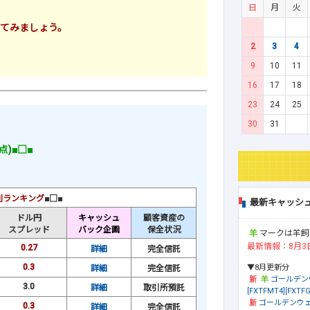
日
月
火
てみましょう。
2
3
4
9
10
11
16
17
18
23
24
25
30
31
点)■□■
利ランキング
■□■
最新キャッシ
ドル円
キャッシュ
顧客資産の
スプレッド
バック企画
保全状況
マークは羊飼
最新情報：8月3
0.27
詳細
完全信託
0.3
▼8月更新分
詳細
完全信託
ゴールデン
3.0
詳細
取引所預託
[FXTFMT4][FXTFG
ゴールデンウェ
0.3
詳細
完全信託