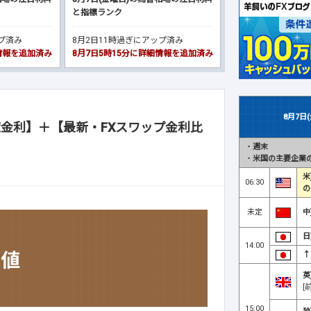
と指標ランク
ップ済み
8月2日11時過ぎにアップ済み
細情報を追加済み
8月7日5時15分に詳細情報を追加済み
8月7日
金利】＋【最新・FXスワップ金利比
・
週末
・
米国の主要企業の
米
06:30
の
未定
中
日
14:00
↑
英
[
15:00