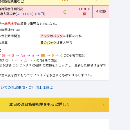
発言(投票権なし)
)
消費者信用残高
+118.50
-1.82億
過去発表時[
ユーロドル
][
ドル円
]
億
字
→
赤色太字
の順番で重要なものになる。
政策関連のもの
は金融政策関連
ピンクのバック
は米国の材料
の決算
黄のバック
は要人発言
て
は
→
→
→
→
→
→
の7段階で表記
標は
→
→
→
の4段階で表記
市場予想値(コンセンサス)の最新の数値をチェックし、更新した数値は赤字で
や注目度を表すものでサプライズを予想するものではありません。
ついての免罪事項・ご利用上注意点
本日の注目為替相場をもっと詳しく