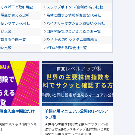
位&それ以下で取引可能
スワップポイント(金利)が高い比較
て現金が貰える比較
為替に関する情報が豊富なFX会社
使いやすいFX会社
バイナリーオプション取扱いFX会社
狭い比較
口座開設で現金が貰える企画一覧
が貰える企画一覧
FX会社の取引システム調査結果
低い比較
MT4が使えるFX会社一覧
で現金入金や開設だけ
羊飼い用マニュアル公開FXレベルア
ップ術
現金が貰える[お得]ランキ
★世界の主要株価指数を無料でサクッと確
版】
認する方法[FXレベルアップ術]羊飼いと同じ
設定が出来るマニュアルを公開