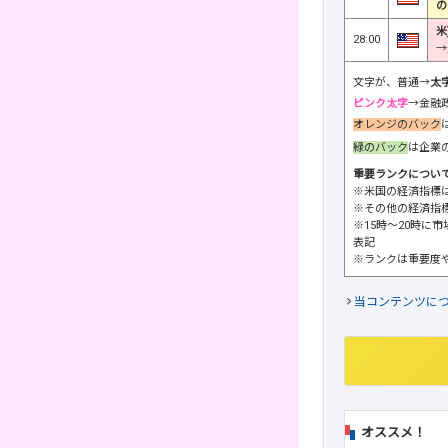
の
米
28:00
→
文字が、普通→
太
ピンク太字
→金融
オレンジのバック
緑のバック
は企業
重要ランクについ
※米国の経済指標
※その他の経済指
※15時～20時に
表記
※ランクは重要度
当コンテンツに
オススメ！