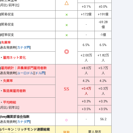
)
鉱工業生産
前月比/前年比]
+0.1%
±0.0%
)
貿易収支
+172億
+191億
-69.28
)
貿易収支
-
億
)
経常収支
-
-1億
)
失業率
6.5%
6.5%
過去発表時[
カナダ円
]
+2.00万
+1.82万
・
雇用ネット変化
人
人
)
雇用統計
：
非農業部門雇用者数
+8.0万
+5.7万
過去発表時[
ユーロドル
][
ドル円
]
人
人
・
失業率
4.2%
4.2%
+0.4万
+0.3万
・
製造業雇用者数
人
人
+0.3%
+0.3%
・
平均時給
前月比/前年比]
+3.5%
+3.5%
)Ivey購買部協会指数
-
56.2
過去発表時[
カナダ円
]
)バーキン：リッチモンド連銀総裁
要人発言