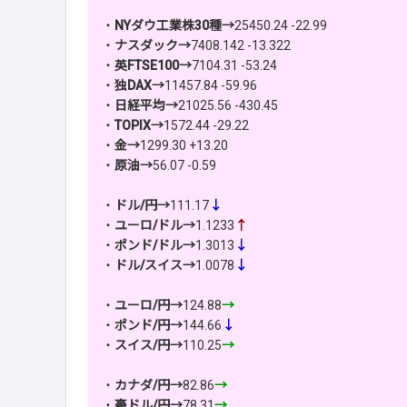
・
NYダウ工業株30種→
25450.24 -22.99
・
ナスダック→
7408.142 -13.322
・
英FTSE100→
7104.31 -53.24
・
独DAX→
11457.84 -59.96
・
日経平均→
21025.56 -430.45
・
TOPIX→
1572.44 -29.22
・
金→
1299.30 +13.20
・
原油→
56.07 -0.59
・
ドル/円→
111.17
↓
・
ユーロ/ドル→
1.1233
↑
・
ポンド/ドル→
1.3013
↓
・
ドル/スイス→
1.0078
↓
・
ユーロ/円→
124.88
→
・
ポンド/円→
144.66
↓
・
スイス/円→
110.25
→
・
カナダ/円→
82.86
→
・
豪ドル/円→
78.31
→