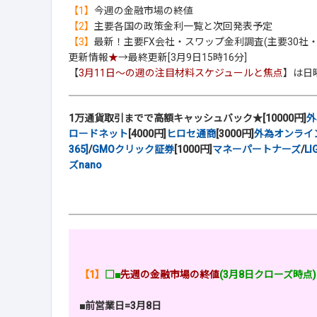
【1】
今週の金融市場の終値
【2】
主要各国の政策金利一覧と次回発表予定
【3】
最新！主要FX会社・スワップ金利調査(主要30社・
更新情報
★
→最終更新[3月9日15時16分]
【
3月11日～の週の注目材料スケジュールと焦点
】は日
1万通貨取引までで高額キャッシュバック★[10000円]
外
ロードネット
[4000円]
ヒロセ通商
[3000円]
外為オンライ
365]
/
GMOクリック証券
[1000円]
マネーパートナーズ
/
LI
ズnano
【1】
□■
先週の金融市場の終値
(3月8日クローズ時点)
■前営業日=3月8日