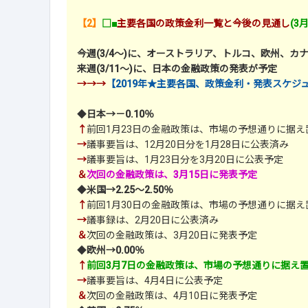
【2】
□■
主要各国の政策金利一覧と今後の見通し
(3
今週(3/4～)に、オーストラリア、トルコ、欧州、
来週(3/11～)に、日本の金融政策の発表が予定
→→→
【2019年★主要各国、政策金利・発表スケジ
◆
日本→－0.10％
↑
前回1月23日の金融政策は、市場の予想通りに据え
→
議事要旨は、12月20日分を1月28日に公表済み
→
議事要旨は、1月23日分を3月20日に公表予定
＆
次回の金融政策は、3月15日に発表予定
◆
米国→2.25～2.50％
↑
前回1月30日の金融政策は、市場の予想通りに据え
→
議事録は、2月20日に公表済み
＆
次回の金融政策は、3月20日に発表予定
◆
欧州→0.00％
↑
前回3月7日の金融政策は、市場の予想通りに据え
→
議事要旨は、4月4日に公表予定
＆
次回の金融政策は、4月10日に発表予定