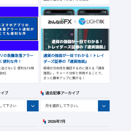
プリの急騰急落アラー
通貨の強弱が一目でわかる！トレイ
く便利な件！
ダーズ証券の『通貨強弱』
逃さない】便利なFX用
相場の方向性を確認するのに使える『通貨
勧め]
強弱』。チャート分析と併用することで、
きっと勝率アップに繋がる！
カイブ
過去記事アーカイブ
2026年7月