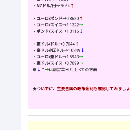
・
NZドル/円→
75.64
↑
・
ユーロ/ポンド→
0.8630
↑
・
ユーロ/スイス→
1.1322
→
・
ポンド/スイス→
1.3116
↓
・
豪ドル/ドル→
0.7044
↑
・
豪ドル/NZドル→
1.0349
↓
・
ユーロ/豪ドル→
1.5943
→
・
豪ドル/スイス→
0.7099
→
※
↓
↑
→
は前営業日と比べての方向
★
ついでに、主要各国の政策金利も確認してみましょ