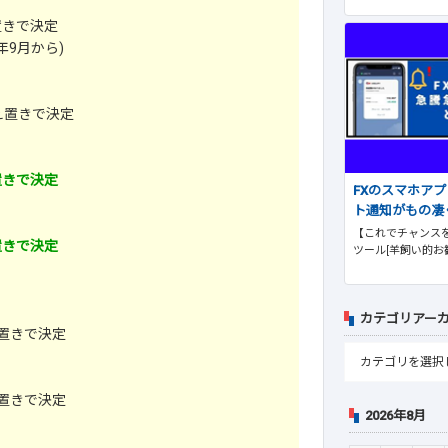
置きで決定
年9月から)
え置きで決定
置きで決定
FXのスマホア
ト通知がもの凄
【これでチャンスを
置きで決定
ツール[羊飼い的お
カテゴリアー
置きで決定
置きで決定
2026年8月