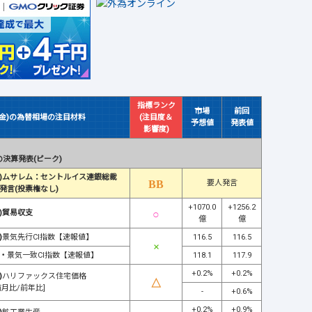
指標ランク
市場
前回
(金)の為替相場の注目材料
(注目度＆
予想値
発表値
影響度)
決算発表(ピーク)
)ムサレム：セントルイス連銀総裁
要人発言
発言(投票権なし)
+1070.0
+1256.2
)貿易収支
億
億
)
景気先行CI指数【速報値】
116.5
116.5
・
景気一致CI指数【速報値】
118.1
117.9
+0.2%
+0.2%
)
ハリファックス住宅価格
前月比/前年比]
-
+0.6%
+0.2%
+0.9%