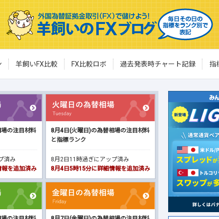
ン
羊飼いFX比較
FX比較ロボ
過去発表時チャート記録
指
相場の注目材料
8月4日(火曜日)の為替相場の注目材料
と指標ランク
ップ済み
8月2日11時過ぎにアップ済み
細情報を追加済み
8月4日5時15分に詳細情報を追加済み
相場の注目材料
8月7日(金曜日)の為替相場の注目材料