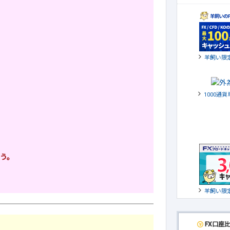
羊飼い限
1000通
う。
羊飼い限
FX口座