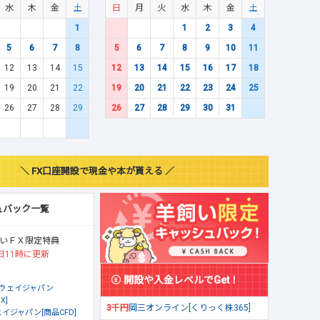
水
木
金
土
日
月
火
水
木
金
土
1
1
2
3
4
5
6
7
8
5
6
7
8
9
10
11
12
13
14
15
12
13
14
15
16
17
18
19
20
21
22
19
20
21
22
23
24
25
26
27
28
29
26
27
28
29
30
31
＼ FX口座開設で現金や本が貰える ／
ュバック一覧
いＦＸ限定特典
日11時に更新
開設や入金レベルでGet！
ウェイジャパン
X]
3千円
岡三オンライン[くりっく株365]
イジャパン[商品CFD]