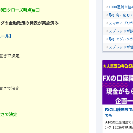
1000通貨単
月8日クローズ時点)■□
取引高に応じ
カナダの金融政策の発表が実施済み
スマホアプリが
スプレッドが
ュール】
取引でグルメ
スプレッドが
置きで決定
置きで決定
FXの口座開設
置きで決定
でも
★FXの口座開設で
ング【2026年8月