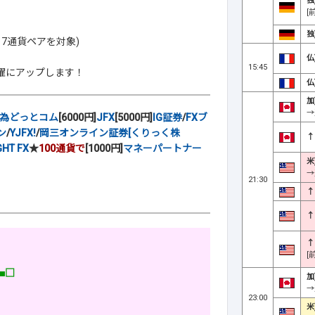
独
[
独
7通貨ペアを対象)
仏
15:45
曜にアップします！
仏
加
→
為どっとコム
[6000円]
JFX
[5000円]
IG証券
/
FXブ
ン
/
YJFX!
/
岡三オンライン証券[くりっく株
↑
GHT FX
★
100通貨で
[1000円]
マネーパートナー
米
→
21:30
↑
↑
↑
[
■□
加
→
23:00
米