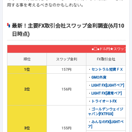
用する事を考えるべきなのかもしれない。
最新！主要FX取引会社スワップ金利調査(6月10
日時点)
■□■ドル円★スワップ金
順位
スワップ金利
FX取引会社
1位
157円
・
セントラル短資ＦＸ
・
GMO外貨
・
LIGHT FX[LIGHTペア]
2位
156円
・
LIGHT FX[通常ペア]
・
トライオートFX
・
ゴールデンウェイジ
ャパン[FXTFGX]
・
みんなのFX[LIGHTペ
ア]
3位
155円