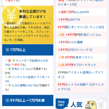
＋3000円
インヴァスト証券[ト
千通貨
でも)
ライオートFX]
有利な企画だけを
＋合計1万円
みんなのFX
厳選しています！
＋3千円
LIGHT FX
※基本的に、1万通貨のトレードまでで
4千円
岡三オンライン[くりっく365]
貰える企画を対象。それ以外は、規定
の量のトレードをしても、スプレッド
＋8千円
[PR]
外為どっとコム
でキャッシュバックがマイナスになら
ないモノを掲載。
＋5千円
ヒロセ通商
1万円以上
＋5千円
JFX[マトリックス]
3千円
外為オンライン
トレイダーズ証券[みんなの
FX]
(
1千通貨
でも)
3千円
FXブロードネット
外為どっとコム
(1万通貨でも)
3千円分
アイネット証券[ループイフ
[PR]
ダン]
インヴァスト証券[トライオート
FX]
3千円
セントラル短資ＦＸ[ダイレク
ヒロセ通商[LION FX]
(1万通貨で
トプラス]
も)
5千円以上→1万円未満