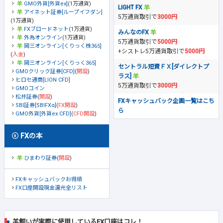
GMO外貨[外貨ex]
(1万通貨)
LIGHT FX
アイネット証券[ループイフダン]
5万通貨取引で
3000円
(1万通貨)
FXブロードネット
(1万通貨)
みんなのFX
外為オンライン
(1万通貨)
5万通貨取引で
5000円
岡三オンライン[くりっく株365]
+シストレ5万通貨取引で
5000円
(
入金
)
岡三オンライン[くりっく365]
セントラル短資ＦＸ[ダイレクトプ
GMOクリック証券[CFD]
(
開設
)
ラス]
ヒロセ通商[LION CFD]
5万通貨取引で
3000円
GMOコイン
松井証券
(
開設
)
FXキャッシュバック企画一覧はこち
SBI証券[SBIFXα]
(
FX開設
)
ら
GMO外貨[外貨ex CFD]
(
CFD開設
)
FXの本
ひまわり証券
(
開設
)
FXキャッシュバックお得順
FX口座開設現金還元全リスト
羊飼いが実際に使用しているFX口座はコレ！