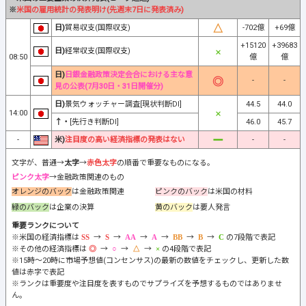
※
米国の雇用統計の発表明け(先週末7日に発表済み)
日)
貿易収支(国際収支)
-702億
+69億
+15120
+39683
日)
経常収支(国際収支)
08:50
億
億
日)
日銀金融政策決定会合における主な意
-
-
見の公表(7月30日・31日開催分)
日)
景気ウォッチャー調査[現状判断DI]
44.5
44.0
14:00
↑・
[先行き判断DI]
46.0
45.7
-
米)
注目度の高い経済指標の発表はない
-
-
文字が、普通→
太字
→
赤色太字
の順番で重要なものになる。
ピンク太字
→金融政策関連のもの
オレンジのバック
は金融政策関連
ピンクのバック
は米国の材料
緑のバック
は企業の決算
黄のバック
は要人発言
重要ランクについて
※米国の経済指標は
→
→
→
→
→
→
の7段階で表記
※その他の経済指標は
→
→
→
の4段階で表記
※15時～20時に市場予想値(コンセンサス)の最新の数値をチェックし、更新した数
値は赤字で表記
※ランクは重要度や注目度を表すものでサプライズを予想するものではありませ
ん。