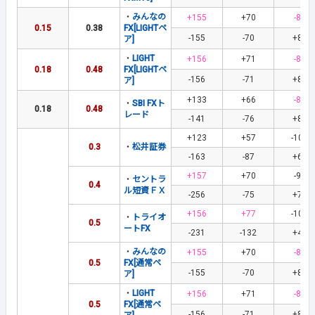
・
みんなの
+155
+70
-81
0.15
0.38
FX[LIGHTペ
-155
-70
+81
ア]
・
LIGHT
+156
+71
-81
0.18
0.48
FX[LIGHTペ
-156
-71
+81
ア]
+133
+66
-87
・
SBI FXト
0.18
0.48
レード
-141
-76
+82
+123
+57
-108
0.3
・
松井証券
-163
-87
+68
+157
+70
-93
・
セントラ
0.4
ル短資ＦＸ
-256
-75
+76
+156
+77
-100
・
トライオ
0.5
ートFX
-231
-132
+40
・
みんなの
+155
+70
-81
0.5
FX[通常ペ
-155
-70
+81
ア]
・
LIGHT
+156
+71
-81
0.5
FX[通常ペ
-156
-71
+81