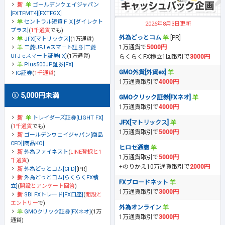
ゴールデンウェイジャパン
[FXTFMT4][FXTFGX]
セントラル短資ＦＸ[ダイレクト
2026年8月3日更新
プラス]
(
1千通貨
でも)
外為どっとコム
[PR]
JFX[マトリックス]
(1万通貨)
1万通貨で
5000円
三菱UFJ eスマート証券[三菱
UFJ eスマート証券FX]
(1万通貨)
らくらくFX積立1回取引で
3000円
Plus500JP証券[FX]
GMO外貨[外貨ex]
IG証券
(
1千通貨
)
1万通貨取引で
4000円
5,000円未満
GMOクリック証券[FXネオ]
1万通貨取引で
4000円
トレイダーズ証券[LIGHT FX]
JFX[マトリックス]
(
1千通貨
でも)
1万通貨取引で
5000円
ゴールデンウェイジャパン[商品
CFD][商品KO]
ヒロセ通商
外為ファイネスト
(
LINE登録と1
1万通貨取引で
5000円
千通貨
)
+のりかえ10万通貨取引で
2000円
外為どっとコム[CFD]
[PR]
外為どっとコム[らくらくFX積
FXブロードネット
立]
(
開設とアンケート回答
)
1万通貨取引で
3000円
SBI FXトレード[FX口座]
(
開設と
エントリー
で)
外為オンライン
GMOクリック証券[FXネオ]
(1万
1万通貨取引で
3000円
通貨)