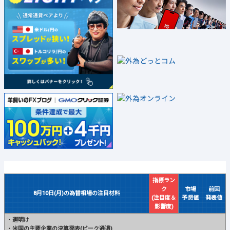
指標ラン
ク
市場
前回
8月10日(月)の為替相場の注目材料
(注目度＆
予想値
発表値
影響度)
・
週明け
・
米国の主要企業の決算発表(ピーク通過)