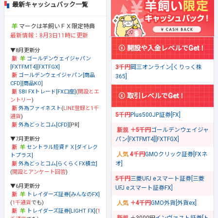
最新キャッシュバック一覧
マークは羊飼いＦＸ限定特典
最新情報：8月3日11時に更新
開設や入金レベルでGet！
▼8月更新分
ゴールデンウェイジャパン
[FXTFMT4][FXTFGX]
3千円
岡三オンライン[くりっく株
ゴールデンウェイジャパン[商品
365]
CFD][商品KO]
SBI FXトレード[FX口座]
(
開設とエ
取引レベルでGet！
ントリー
)
外為ファイネスト
(
LINE登録と1千
5千円
Plus500JP証券[FX]
通貨
)
外為どっとコム[CFD]
[PR]
＋5千円
ゴールデンウェイジャ
▼7月更新分
パン[FXTFMT4][FXTFGX]
セントラル短資ＦＸ[ダイレク
4千円
GMOクリック証券[FXネ
トプラス]
オ]
外為どっとコム[らくらくFX積立]
(
開設とアンケート回答
)
5千円
三菱UFJ eスマート証券[三菱
▼6月更新分
UFJ eスマート証券FX]
トレイダーズ証券[みんなのFX]
(
1千通貨
でも)
＋4千円
GMO外貨[外貨ex]
トレイダーズ証券[LIGHT FX]
(
1