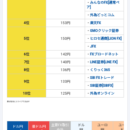
・
みんなのFX[通常ペ
ア]
・
外為どっとコム
4位
153円
・
楽天FX
・
GMOクリック証券
5位
150円
・
ヒロセ通商[LION FX]
・
JFX
6位
142円
・
FXブロードネット
7位
140円
・
LINE証券[LINE FX]
8位
136円
・
くりっく365
・
SBI FXトレード
9位
133円
・
SBI証券[SBIFX]
10位
125円
・
外為オンライン
主要FX取引
ドル
ユーロ
ユーロ
ドル円
豪ドル円
会社
円
円
ドル