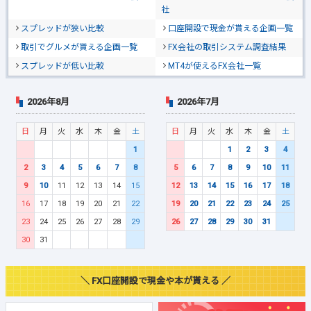
社
スプレッドが狭い比較
口座開設で現金が貰える企画一覧
取引でグルメが貰える企画一覧
FX会社の取引システム調査結果
スプレッドが低い比較
MT4が使えるFX会社一覧
2026年8月
2026年7月
日
月
火
水
木
金
土
日
月
火
水
木
金
土
1
1
2
3
4
2
3
4
5
6
7
8
5
6
7
8
9
10
11
9
10
11
12
13
14
15
12
13
14
15
16
17
18
16
17
18
19
20
21
22
19
20
21
22
23
24
25
23
24
25
26
27
28
29
26
27
28
29
30
31
30
31
＼ FX口座開設で現金や本が貰える ／