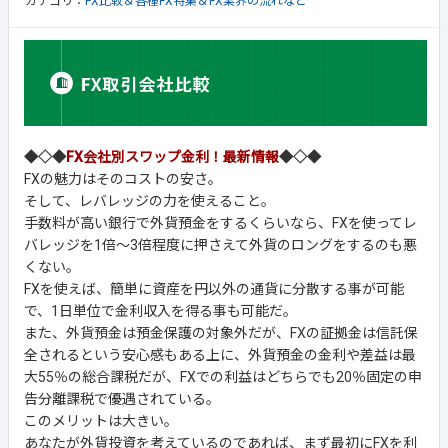
カテゴリ：
FX比較＆各種FX特集＆FX業界の流れなど
◆◇◆
FX会社別スワップ金利！最新情報
◆◇◆
FXの魅力はそのコストの安さ。
そして、レバレッジの力を使えること。
手数料が高い銀行で外貨預金をするくらいなら、FXを使ってレ
バレッジを1倍～3倍程度に押さえて外貨のロングをするのも悪
くない。
FXを使えば、簡単に資産を円以外の通貨に分散する事が可能
で、1日単位で金利収入を得る事も可能だ。
また、外貨預金は預金保護の対象外だが、FXの証拠金は信託保
全されるという安心感もある上に、外貨預金の金利や差益は最
大55％の総合課税だが、FXでの利益はどちらでも20％固定の申
告分離課税で優遇されている。
このメリットは大きい。
あなたが外貨投資を考えているのであれば、まず最初にFXを利