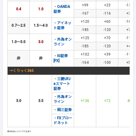
+99
+23
-135
・
OANDA
0.4
1.0
証券
-167
-116
+32
+120
+60
-105
・
アイネッ
0.7～2.5
1.5～4.0
ト証券
-185
-120
+77
+125
+70
-110
・
外為オン
1.0～5.0
3.0
ライン
-185
-120
+45
+102
+39
-117
・
IG証券
非
非
[FX]
-164
-100
+54
→くりっく365
・
三菱UFJ
eスマート
証券
・
外為オン
3.0
3.5
+136
+72
-88
ライン
・
岡三証券
・
FXブロー
ドネット