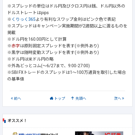
※スプレッドの単位はドル円及びクロス円は銭、ドル円以外の
ドルストレートはpips
※
くりっく365
より有利なスワップ金利はピンク色で表記
※スプレッドはキャンペーン実施期間が2週間以上に渡るものを
掲載
※ドル円を160.00円として計算
※
赤字
は原則固定スプレッドを表す(※例外あり)
※黒字は随時変動スプレッドを表す(※例外あり)
※ドル円は米ドル円の略
※外為どっとコム(～6/27まで、9:00-27:00)
※SBI FXトレードのスプレッドは1～100万通貨を取引した場合
の基準値
前
へ
トップ
先頭へ
次
へ
オススメ！