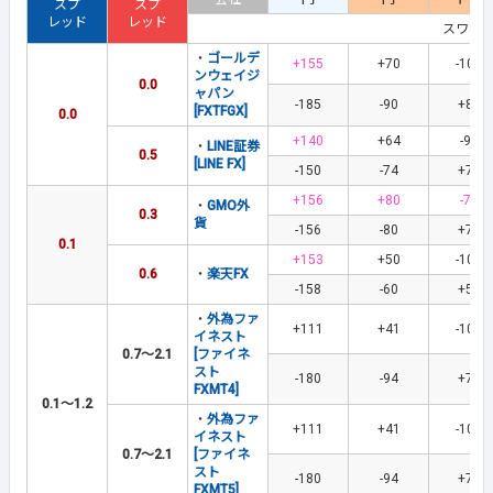
スプ
スプ
レッド
レッド
スワッ
・
ゴールデ
+155
+70
-101
ンウェイジ
0.0
ャパン
-185
-90
+81
[FXTFGX]
0.0
+140
+64
-94
・
LINE証券
0.5
[LINE FX]
-150
-74
+78
+156
+80
-77
・
GMO外
0.3
貨
-156
-80
+77
0.1
+153
+50
-104
0.6
・
楽天FX
-158
-60
+56
・
外為ファ
+111
+41
-101
イネスト
0.7～2.1
[ファイネ
スト
-180
-94
+70
FXMT4]
0.1～1.2
・
外為ファ
+111
+41
-101
イネスト
0.7～2.1
[ファイネ
スト
-180
-94
+70
FXMT5]