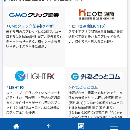
GMOクリック証券[FXネオ]
ヒロセ通商[LION FX]
米ドル円のスプレッドは0.2銭で、ユー
スマホアプリで閲覧出来る情報が豊富
ロドルは0.3pips(原則固定、例外あり)
通貨ペア数も多い＆スプレッドも低
チャートも見やすく、取引ツールも使
い、取引で色々貰えるのも良い
いやすい！スキャルに最適♪
LIGHT FX
外為どっとコム
スマホアプリが使いやすい＆チャート
情報が非常に豊富→それだけでも口座
が見やすい
1回の発注上限が20万通貨
保有の価値あり
ドル円0.2銭原則固定
までの条件付きだが→ドル円のスプレ
(例外あり)(12/1am9:00時点)＆ユーロ
ッドは0.18銭でユーロドルは0.28銭＆
ドル0.3pips原則固定(例外あり)
スワップ金利も優遇
(12/1am9:00時点)で実用的 [PR](キャ
ンペーンスプレッド)(詳細は公式HPを
ご確認ください)