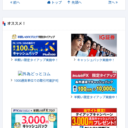
前
へ
トップ
先頭へ
次
へ
オススメ！
羊飼い限定タイアップ実施中！
キャッシュバック実施中！
1000通貨単位での取引可能[PR]
羊飼い限定タイアップ実施中！