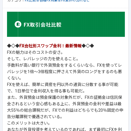
カテゴリ：
FX比較＆各種FX特集＆FX業界の流れなど
◆◇◆
FX会社別スワップ金利！最新情報
◆◇◆
FXの魅力はそのコストの安さ。
そして、レバレッジの力を使えること。
手数料が高い銀行で外貨預金をするくらいなら、FXを使ってレ
バレッジを1倍～3倍程度に押さえて外貨のロングをするのも悪
くない。
FXを使えば、簡単に資産を円以外の通貨に分散する事が可能
で、1日単位で金利収入を得る事も可能だ。
また、外貨預金は預金保護の対象外だが、FXの証拠金は信託保
全されるという安心感もある上に、外貨預金の金利や差益は最
大55％の総合課税だが、FXでの利益はどちらでも20％固定の申
告分離課税で優遇されている。
このメリットは大きい。
あなたが外貨投資を考えているのであれば、まず最初にFXを利