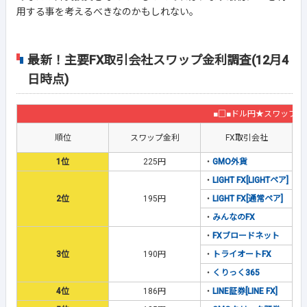
用する事を考えるべきなのかもしれない。
最新！主要FX取引会社スワップ金利調査(12月4
日時点)
■□■ドル円★スワップ金
順位
スワップ金利
FX取引会社
1位
225円
・
GMO外貨
・
LIGHT FX[LIGHTペア]
2位
195円
・
LIGHT FX[通常ペア]
・
みんなのFX
・
FXブロードネット
3位
190円
・
トライオートFX
・
くりっく365
4位
186円
・
LINE証券[LINE FX]