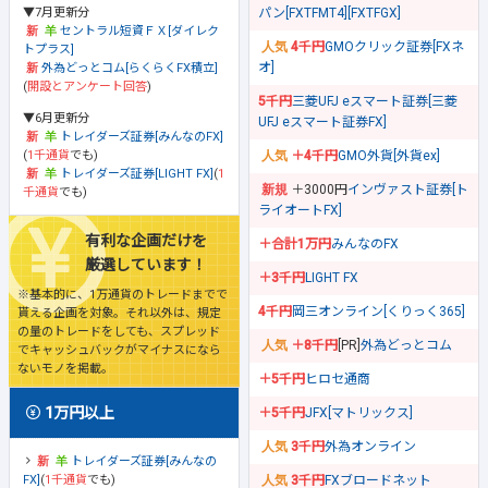
▼7月更新分
パン[FXTFMT4][FXTFGX]
セントラル短資ＦＸ[ダイレク
4千円
GMOクリック証券[FXネ
トプラス]
オ]
外為どっとコム[らくらくFX積立]
(
開設とアンケート回答
)
5千円
三菱UFJ eスマート証券[三菱
▼6月更新分
UFJ eスマート証券FX]
トレイダーズ証券[みんなのFX]
(
1千通貨
でも)
＋4千円
GMO外貨[外貨ex]
トレイダーズ証券[LIGHT FX]
(
1
＋3000円
インヴァスト証券[ト
千通貨
でも)
ライオートFX]
有利な企画だけを
＋合計1万円
みんなのFX
厳選しています！
＋3千円
LIGHT FX
※基本的に、1万通貨のトレードまでで
4千円
岡三オンライン[くりっく365]
貰える企画を対象。それ以外は、規定
の量のトレードをしても、スプレッド
＋8千円
[PR]
外為どっとコム
でキャッシュバックがマイナスになら
ないモノを掲載。
＋5千円
ヒロセ通商
1万円以上
＋5千円
JFX[マトリックス]
3千円
外為オンライン
トレイダーズ証券[みんなの
FX]
(
1千通貨
でも)
3千円
FXブロードネット