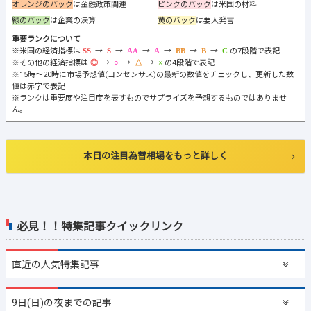
オレンジのバック
は金融政策関連
ピンクのバック
は米国の材料
緑のバック
は企業の決算
黄のバック
は要人発言
重要ランクについて
※米国の経済指標は
→
→
→
→
→
→
の7段階で表記
※その他の経済指標は
→
→
→
の4段階で表記
※15時～20時に市場予想値(コンセンサス)の最新の数値をチェックし、更新した数
値は赤字で表記
※ランクは重要度や注目度を表すものでサプライズを予想するものではありませ
ん。
本日の注目為替相場をもっと詳しく
必見！！特集記事クイックリンク
直近の
人気特集記事
9日(日)の夜までの記事