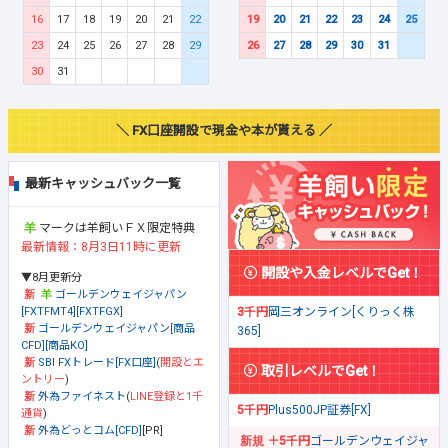
16
17
18
19
20
21
22
19
20
21
22
23
24
25
23
24
25
26
27
28
29
26
27
28
29
30
31
30
31
＼ FX口座開設で現金や本が貰える ／
最新キャッシュバック一覧
マークは羊飼いＦＸ限定特典
最新情報：8月3日11時に更新
開設や入金レベルでGet！
▼8月更新分
ゴールデンウェイジャパン
[FXTFMT4][FXTFGX]
3千円
岡三オンライン[くりっく株
ゴールデンウェイジャパン[商品
365]
CFD][商品KO]
SBI FXトレード[FX口座]
(
開設とエ
取引レベルでGet！
ントリー
)
外為ファイネスト
(
LINE登録と1千
5千円
Plus500JP証券[FX]
通貨
)
外為どっとコム[CFD]
[PR]
＋5千円
ゴールデンウェイジャ