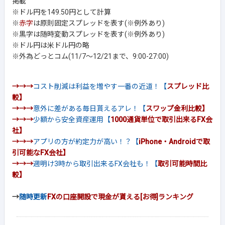
掲載
※ドル円を149.50円として計算
※
赤字
は原則固定スプレッドを表す(※例外あり)
※黒字は随時変動スプレッドを表す(※例外あり)
※ドル円は米ドル円の略
※外為どっとコム(11/7～12/21まで、9:00-27:00)
→→→
コスト削減は利益を増やす一番の近道！【
スプレッド比
較】
→→→
意外に差がある毎日貰えるアレ！【
スワップ金利比較】
→→→
少額から安全資産運用【
1000通貨単位で取引出来るFX会
社】
→→→
アプリの方が約定力が高い！？【
iPhone・Androidで取
引可能なFX会社】
→→→
週明け3時から取引出来るFX会社も！【
取引可能時間比
較】
→
随時更新
FXの口座開設で現金が貰える[お得]ランキング