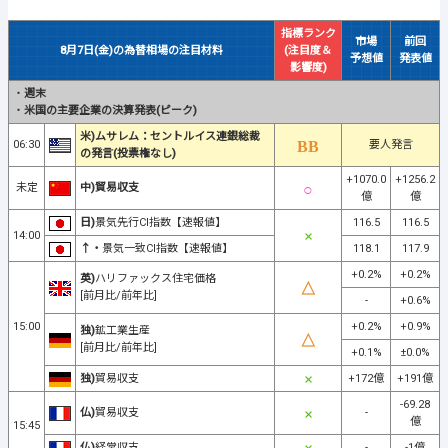
指標ランク
市場
前回
8月7日(金)の為替相場の注目材料
(注目度＆
予想値
発表値
影響度)
・
週末
・
米国の主要企業の決算発表(ピーク)
米)ムサレム：セントルイス連銀総裁
06:30
要人発言
の発言(投票権なし)
+1070.0
+1256.2
未定
中)貿易収支
億
億
日)
景気先行CI指数【速報値】
116.5
116.5
14:00
↑・
景気一致CI指数【速報値】
118.1
117.9
+0.2%
+0.2%
英)
ハリファックス住宅価格
[前月比/前年比]
-
+0.6%
15:00
+0.2%
+0.9%
独)
鉱工業生産
[前月比/前年比]
+0.1%
±0.0%
独)
貿易収支
+172億
+191億
-69.28
仏)
貿易収支
-
億
15:45
仏)
経常収支
-
-1億