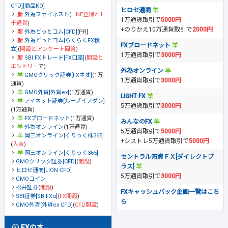
CFD][商品KO]
ヒロセ通商
外為ファイネスト
(
LINE登録と1
1万通貨取引で
5000円
千通貨
)
+のりかえ10万通貨取引で
2000円
外為どっとコム[CFD]
[PR]
外為どっとコム[らくらくFX積
FXブロードネット
立]
(
開設とアンケート回答
)
1万通貨取引で
3000円
SBI FXトレード[FX口座]
(
開設と
エントリー
で)
外為オンライン
GMOクリック証券[FXネオ]
(1万
1万通貨取引で
3000円
通貨)
GMO外貨[外貨ex]
(1万通貨)
LIGHT FX
アイネット証券[ループイフダン]
5万通貨取引で
3000円
(1万通貨)
FXブロードネット
(1万通貨)
みんなのFX
外為オンライン
(1万通貨)
5万通貨取引で
5000円
岡三オンライン[くりっく株365]
+シストレ5万通貨取引で
5000円
(
入金
)
岡三オンライン[くりっく365]
セントラル短資ＦＸ[ダイレクトプ
GMOクリック証券[CFD]
(
開設
)
ラス]
ヒロセ通商[LION CFD]
5万通貨取引で
3000円
GMOコイン
松井証券
(
開設
)
FXキャッシュバック企画一覧はこち
SBI証券[SBIFXα]
(
FX開設
)
ら
GMO外貨[外貨ex CFD]
(
CFD開設
)
FXの本