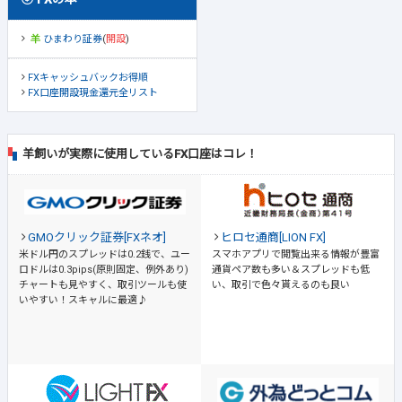
ひまわり証券
(
開設
)
FXキャッシュバックお得順
FX口座開設現金還元全リスト
羊飼いが実際に使用しているFX口座はコレ！
GMOクリック証券[FXネオ]
ヒロセ通商[LION FX]
米ドル円のスプレッドは0.2銭で、ユー
スマホアプリで閲覧出来る情報が豊富
ロドルは0.3pips(原則固定、例外あり)
通貨ペア数も多い＆スプレッドも低
チャートも見やすく、取引ツールも使
い、取引で色々貰えるのも良い
いやすい！スキャルに最適♪