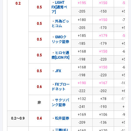
・
LIGHT
+195
+150
-56
0.2
0.5
FX[通常ペ
-205
-150
+56
ア]
+180
+150
-71
・
外為どっ
0.5
とコム
-205
-170
+56
+185
+179
-57
・
GMOク
0.5
リック証券
-185
-179
+57
+168
+150
-67
・
ヒロセ通
0.5
商[LION FX]
-198
-220
+56
+168
+150
-67
0.5
・
JFX
-198
-220
+56
+190
+167
-106
・
FXブロー
0.6
ドネット
-222
-202
+63
+132
+78
-119
・
サクソバ
非
ンク証券
-241
-193
+4
+169
+106
-90
0.2～0.9
0.4
・
松井証券
-209
-136
+50
・
三菱UFJ
+160
+120
-134