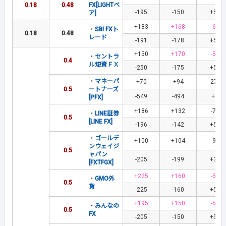
0.18
0.48
FX[LIGHTペ
-195
-150
+56
ア]
+183
+168
-61
・
SBI FXト
0.18
0.48
レード
-191
-178
+56
+150
+170
-53
・
セントラ
0.4
ル短資ＦＸ
-250
-175
+52
・
マネーパ
+70
+94
-273
0.5
ートナーズ
-549
-494
+1
[PFX]
+186
+132
-70
・
LINE証券
0.5
[LINE FX]
-196
-142
+55
・
ゴールデ
+100
+104
-90
ンウェイジ
0.5
ャパン
-205
-199
+30
[FXTFGX]
+225
+160
-58
・
GMO外
0.5
貨
-225
-160
+58
+195
+150
-56
・
みんなの
0.5
FX
-205
-150
+56