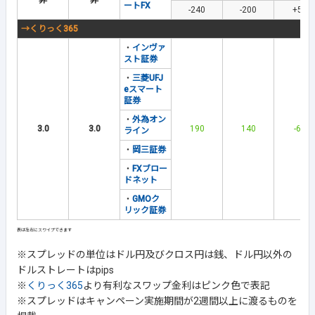
非
非
ートFX
-240
-200
+55
→くりっく365
・
インヴァ
スト証券
・
三菱UFJ
eスマート
証券
・
外為オン
3.0
3.0
190
140
-61
ライン
・
岡三証券
・
FXブロー
ドネット
・
GMOク
リック証券
※スプレッドの単位はドル円及びクロス円は銭、ドル円以外の
ドルストレートはpips
※
くりっく365
より有利なスワップ金利はピンク色で表記
※スプレッドはキャンペーン実施期間が2週間以上に渡るものを