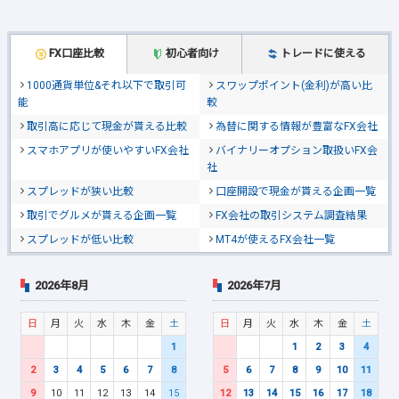
FX口座比較
初心者向け
トレードに使える
1000通貨単位&それ以下で取引可
スワップポイント(金利)が高い比
能
較
取引高に応じて現金が貰える比較
為替に関する情報が豊富なFX会社
スマホアプリが使いやすいFX会社
バイナリーオプション取扱いFX会
社
スプレッドが狭い比較
口座開設で現金が貰える企画一覧
取引でグルメが貰える企画一覧
FX会社の取引システム調査結果
スプレッドが低い比較
MT4が使えるFX会社一覧
2026年8月
2026年7月
日
月
火
水
木
金
土
日
月
火
水
木
金
土
1
1
2
3
4
2
3
4
5
6
7
8
5
6
7
8
9
10
11
9
10
11
12
13
14
15
12
13
14
15
16
17
18