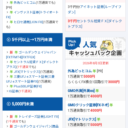
外為どっとコム
(1万通貨でも)
3千円分
アイネット証券[ループイフ
[PR]
ダン]
インヴァスト証券[トライオート
FX]
3千円
セントラル短資ＦＸ[ダイレク
ヒロセ通商[LION FX]
(1万通貨で
トプラス]
も)
5千円以上→1万円未満
ゴールデンウェイジャパン
[FXTFMT4][FXTFGX]
セントラル短資ＦＸ[ダイレクト
2026年8月3日更新
プラス]
(
1千通貨
でも)
外為どっとコム
[PR]
JFX[マトリックス]
(1万通貨)
1万通貨で
5000円
三菱UFJ eスマート証券[三菱
UFJ eスマート証券FX]
(1万通貨)
らくらくFX積立1回取引で
3000円
Plus500JP証券[FX]
GMO外貨[外貨ex]
IG証券
(
1千通貨
)
1万通貨取引で
4000円
5,000円未満
GMOクリック証券[FXネオ]
1万通貨取引で
4000円
トレイダーズ証券[LIGHT FX]
JFX[マトリックス]
(
1千通貨
でも)
1万通貨取引で
5000円
ゴールデンウェイジャパン[商品