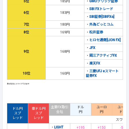
5位
185円
・
GMOクリック証券
・
SBI FXトレード
6位
183円
・
SBI証券[SBIFXα]
7位
180円
・
外為どっとコム
8位
169円
・
松井証券
・
ヒロセ通商[LION FX]
・
JFX
9位
168円
・
岡三アクティブFX
・
楽天FX
・
三菱UFJ eスマート
10位
160円
証券FX
主要FX取引
ドル
ユーロ
ユーロ
ドル円
豪ドル円
会社
円
円
ドル
スプ
スプ
レッド
レッド
スワッ
・
LIGHT
+195
+150
-56