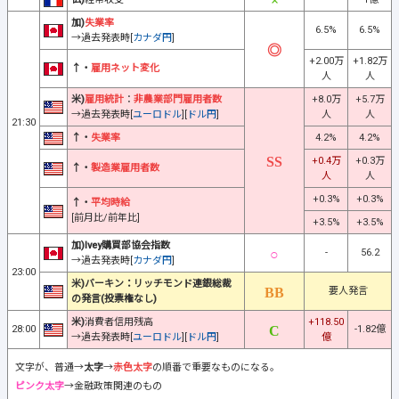
加)
失業率
6.5%
6.5%
→過去発表時[
カナダ円
]
+2.00万
+1.82万
↑・
雇用ネット変化
人
人
米)
雇用統計
：
非農業部門雇用者数
+8.0万
+5.7万
→過去発表時[
ユーロドル
][
ドル円
]
人
人
21:30
↑・
失業率
4.2%
4.2%
+0.4万
+0.3万
↑・
製造業雇用者数
人
人
+0.3%
+0.3%
↑・
平均時給
[前月比/前年比]
+3.5%
+3.5%
加)Ivey購買部協会指数
-
56.2
→過去発表時[
カナダ円
]
23:00
米)バーキン：リッチモンド連銀総裁
要人発言
の発言(投票権なし)
米)
消費者信用残高
+118.50
28:00
-1.82億
→過去発表時[
ユーロドル
][
ドル円
]
億
文字が、普通→
太字
→
赤色太字
の順番で重要なものになる。
ピンク太字
→金融政策関連のもの