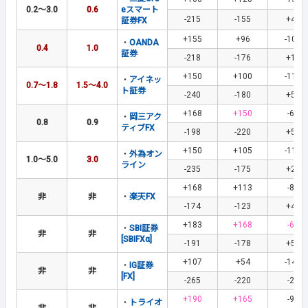
0.2～3.0
0.6
eスマート
-215
-155
+44
証券FX
+155
+96
-105
・
OANDA
0.4
1.0
証券
-218
-176
+17
+150
+100
-115
・
アイネッ
0.7～1.8
1.5～4.0
ト証券
-240
-180
+55
+168
+150
-67
・
岡三アク
0.8
0.9
ティブFX
-198
-220
+56
+150
+105
-110
・
外為オン
1.0～5.0
3.0
ライン
-235
-175
+25
+168
+113
-85
非
非
・
楽天FX
-174
-123
+40
+183
+168
-61
・
SBI証券
非
非
[SBIFXα]
-191
-178
+56
+107
+54
-144
・
IG証券
非
非
[FX]
-265
-220
-27
+190
+165
-95
・
トライオ