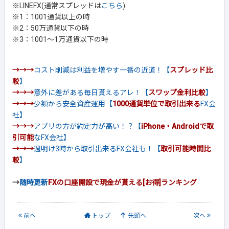
※LINEFX(通常スプレッドは
こちら
)
※1：1001通貨以上の時
※2：50万通貨以下の時
※3：1001～1万通貨以下の時
→→→
コスト削減は利益を増やす一番の近道！【
スプレッド比
較
】
→→→
意外に差がある毎日貰えるアレ！【
スワップ金利比較
】
→→→
少額から安全資産運用【
1000通貨単位で取引出来る
FX会
社】
→→→
アプリの方が約定力が高い！？【
iPhone・Androidで取
引可能
なFX会社】
→→→
週明け3時から取引出来るFX会社も！【
取引可能時間比
較
】
→
随時更新
FXの口座開設で現金が貰える[お得]ランキング
前
へ
トップ
先頭へ
次
へ