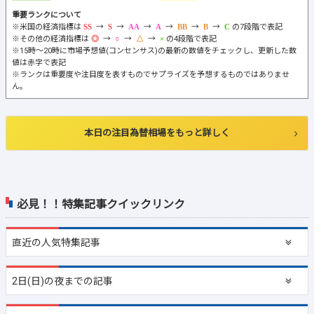
重要ランクについて
※米国の経済指標は
→
→
→
→
→
→
の7段階で表記
※その他の経済指標は
→
→
→
の4段階で表記
※15時～20時に市場予想値(コンセンサス)の最新の数値をチェックし、更新した数
値は赤字で表記
※ランクは重要度や注目度を表すものでサプライズを予想するものではありませ
ん。
本日の注目為替相場をもっと詳しく
必見！！特集記事クイックリンク
直近の
人気特集記事
2日(日)の夜までの記事