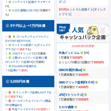
ダン]
インヴァスト証券[トライオート
FX]
3千円
セントラル短資ＦＸ[ダイレク
ヒロセ通商[LION FX]
(1万通貨で
トプラス]
も)
5千円以上→1万円未満
ゴールデンウェイジャパン
[FXTFMT4][FXTFGX]
セントラル短資ＦＸ[ダイレクト
2026年8月3日更新
プラス]
(
1千通貨
でも)
外為どっとコム
[PR]
JFX[マトリックス]
(1万通貨)
1万通貨で
5000円
三菱UFJ eスマート証券[三菱
UFJ eスマート証券FX]
(1万通貨)
らくらくFX積立1回取引で
3000円
Plus500JP証券[FX]
GMO外貨[外貨ex]
IG証券
(
1千通貨
)
1万通貨取引で
4000円
5,000円未満
GMOクリック証券[FXネオ]
1万通貨取引で
4000円
トレイダーズ証券[LIGHT FX]
JFX[マトリックス]
(
1千通貨
でも)
1万通貨取引で
5000円
ゴールデンウェイジャパン[商品
CFD][商品KO]
ヒロセ通商
外為ファイネスト
(
LINE登録と1