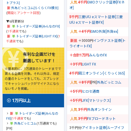
4千円
GMOクリック証券[FXネ
トプラス]
オ]
外為どっとコム[らくらくFX積立]
(
開設とアンケート回答
)
5千円
三菱UFJ eスマート証券[三菱
▼6月更新分
UFJ eスマート証券FX]
トレイダーズ証券[みんなのFX]
(
1千通貨
でも)
＋4千円
GMO外貨[外貨ex]
トレイダーズ証券[LIGHT FX]
(
1
＋3000円
インヴァスト証券[ト
千通貨
でも)
ライオートFX]
有利な企画だけを
＋合計1万円
みんなのFX
厳選しています！
＋3千円
LIGHT FX
※基本的に、1万通貨のトレードまでで
4千円
岡三オンライン[くりっく365]
貰える企画を対象。それ以外は、規定
の量のトレードをしても、スプレッド
＋8千円
[PR]
外為どっとコム
でキャッシュバックがマイナスになら
ないモノを掲載。
＋5千円
ヒロセ通商
1万円以上
＋5千円
JFX[マトリックス]
3千円
外為オンライン
トレイダーズ証券[みんなの
FX]
(
1千通貨
でも)
3千円
FXブロードネット
外為どっとコム
(1万通貨でも)
3千円分
アイネット証券[ループイフ
[PR]