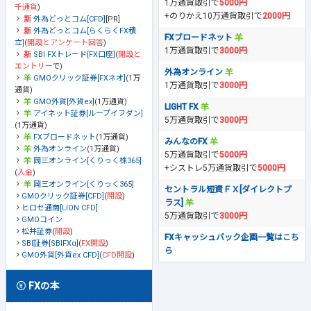
1万通貨取引で
5000円
千通貨
)
+のりかえ10万通貨取引で
2000円
外為どっとコム[CFD]
[PR]
外為どっとコム[らくらくFX積
FXブロードネット
立]
(
開設とアンケート回答
)
1万通貨取引で
3000円
SBI FXトレード[FX口座]
(
開設と
エントリー
で)
外為オンライン
GMOクリック証券[FXネオ]
(1万
1万通貨取引で
3000円
通貨)
GMO外貨[外貨ex]
(1万通貨)
LIGHT FX
アイネット証券[ループイフダン]
5万通貨取引で
3000円
(1万通貨)
FXブロードネット
(1万通貨)
みんなのFX
外為オンライン
(1万通貨)
5万通貨取引で
5000円
岡三オンライン[くりっく株365]
+シストレ5万通貨取引で
5000円
(
入金
)
岡三オンライン[くりっく365]
セントラル短資ＦＸ[ダイレクトプ
GMOクリック証券[CFD]
(
開設
)
ラス]
ヒロセ通商[LION CFD]
5万通貨取引で
3000円
GMOコイン
松井証券
(
開設
)
FXキャッシュバック企画一覧はこち
SBI証券[SBIFXα]
(
FX開設
)
ら
GMO外貨[外貨ex CFD]
(
CFD開設
)
FXの本