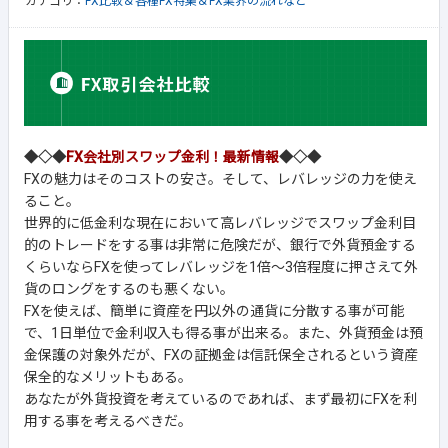
カテゴリ：
FX比較＆各種FX特集＆FX業界の流れなど
◆◇◆
FX会社別スワップ金利！最新情報
◆◇◆
FXの魅力はそのコストの安さ。そして、レバレッジの力を使え
ること。
世界的に低金利な現在において高レバレッジでスワップ金利目
的のトレードをする事は非常に危険だが、銀行で外貨預金する
くらいならFXを使ってレバレッジを1倍～3倍程度に押さえて外
貨のロングをするのも悪くない。
FXを使えば、簡単に資産を円以外の通貨に分散する事が可能
で、1日単位で金利収入も得る事が出来る。また、外貨預金は預
金保護の対象外だが、FXの証拠金は信託保全されるという資産
保全的なメリットもある。
あなたが外貨投資を考えているのであれば、まず最初にFXを利
用する事を考えるべきだ。