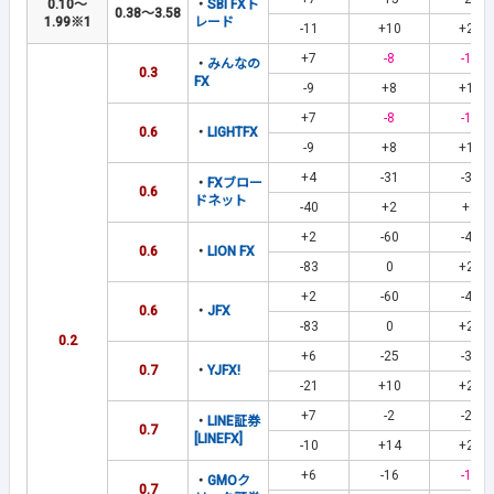
0.10～
・
SBI FXト
0.38～3.58
1.99
※1
レード
-11
+10
+21
+7
-8
-18
・
みんなの
0.3
FX
-9
+8
+15
+7
-8
-18
0.6
・
LIGHTFX
-9
+8
+15
+4
-31
-39
・
FXブロー
0.6
ドネット
-40
+2
+8
+2
-60
-44
0.6
・
LION FX
-83
0
+23
+2
-60
-44
0.6
・
JFX
-83
0
+23
0.2
+6
-25
-36
0.7
・
YJFX!
-21
+10
+21
+7
-2
-24
・
LINE証券
0.7
[LINEFX]
-10
+14
+21
+6
-16
-19
・
GMOク
0.7