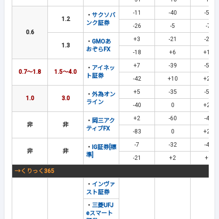
-11
-40
-59
・
サクソバ
1.2
ンク証券
-26
-5
-7
0.6
+3
-21
-25
・
GMOあ
1.3
おぞらFX
-18
+6
+15
+7
-39
-50
・
アイネッ
0.7～1.8
1.5～4.0
ト証券
-42
+10
+20
+5
-35
-50
・
外為オン
1.0
3.0
ライン
-40
0
+20
+2
-60
-44
・
岡三アク
非
非
ティブFX
-83
0
+23
-7
-32
-41
・
IG証券[標
非
非
準]
-21
+2
+9
→くりっく365
・
インヴァ
スト証券
・
三菱UFJ
eスマート