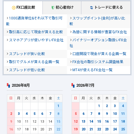
FX口座比較
初心者向け
トレードに使える
1000通貨単位&それ以下で取引可
スワップポイント(金利)が高い比
能
較
取引高に応じて現金が貰える比較
為替に関する情報が豊富なFX会社
スマホアプリが使いやすいFX会社
バイナリーオプション取扱いFX会
社
スプレッドが狭い比較
口座開設で現金が貰える企画一覧
取引でグルメが貰える企画一覧
FX会社の取引システム調査結果
スプレッドが低い比較
MT4が使えるFX会社一覧
2026年8月
2026年7月
日
月
火
水
木
金
土
日
月
火
水
木
金
土
1
1
2
3
4
2
3
4
5
6
7
8
5
6
7
8
9
10
11
9
10
11
12
13
14
15
12
13
14
15
16
17
18
16
17
18
19
20
21
22
19
20
21
22
23
24
25