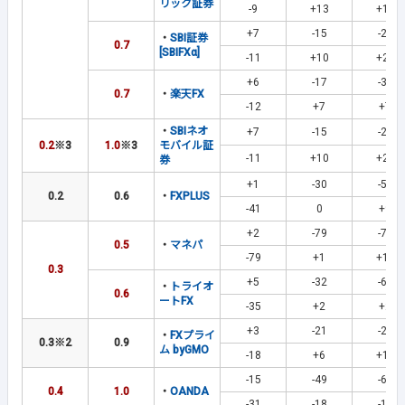
リック証券
-9
+13
+16
+7
-15
-26
・
SBI証券
0.7
[SBIFXα]
-11
+10
+21
+6
-17
-39
0.7
・
楽天FX
-12
+7
+7
・
SBIネオ
+7
-15
-26
0.2
※3
1.0
※3
モバイル証
-11
+10
+21
券
+1
-30
-51
0.2
0.6
・
FXPLUS
-41
0
+9
+2
-79
-72
0.5
・
マネパ
-79
+1
+12
0.3
+5
-32
-64
・
トライオ
0.6
ートFX
-35
+2
+2
+3
-21
-25
・
FXプライ
0.3
※2
0.9
ム byGMO
-18
+6
+15
-15
-49
-60
0.4
1.0
・
OANDA
-31
-18
-10