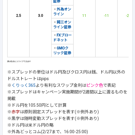
証券
・
外為オン
ライン
2.5
3.0
11
-11
-23
・
岡三オン
ライン証券
・
FXブロー
ドネット
・
GMOク
リック証券
※スプレッドの単位はドル円及びクロス円は銭、ドル円以外の
ドルストレートはpips
※
くりっく365
より有利なスワップ金利は
ピンク色
で表記
※スプレッドはキャンペーン実施期間が2週間以上に渡るものを
掲載
※ドル円を105.50円として計算
※
赤字
は原則固定スプレッドを表す(※例外あり)
※黒字は随時変動スプレッドを表す(※例外あり)
※ドル円は米ドル円の略
※外為どっとコム(2/27まで、16:00-25:00)