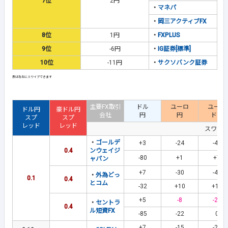
7位
2円
・
マネパ
・
岡三アクティブFX
8位
1円
・
FXPLUS
9位
-6円
・
IG証券[標準]
10位
-11円
・
サクソバンク証券
主要FX取引
ドル
ユーロ
ユーロ
ドル円
豪ドル円
会社
円
円
ドル
スプ
スプ
レッド
レッド
スワッ
・
ゴールデ
+3
-24
-42
0.4
ンウェイジ
-80
+1
+7
ャパン
+7
-30
-40
・
外為どっ
0.1
0.4
とコム
-32
+10
+19
+5
-8
-21
・
セントラ
0.4
ル短資FX
-85
-22
0
+7
-15
-26