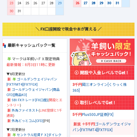
23
24
25
26
27
28
29
26
27
28
29
30
31
30
31
＼ FX口座開設で現金や本が貰える ／
最新キャッシュバック一覧
マークは羊飼いＦＸ限定特典
最新情報：8月3日11時に更新
開設や入金レベルでGet！
▼8月更新分
ゴールデンウェイジャパン
[FXTFMT4][FXTFGX]
3千円
岡三オンライン[くりっく株
ゴールデンウェイジャパン[商品
365]
CFD][商品KO]
SBI FXトレード[FX口座]
(
開設とエ
取引レベルでGet！
ントリー
)
外為ファイネスト
(
LINE登録と1千
5千円
Plus500JP証券[FX]
通貨
)
外為どっとコム[CFD]
[PR]
＋5千円
ゴールデンウェイジャ
▼7月更新分
パン[FXTFMT4][FXTFGX]
セントラル短資ＦＸ[ダイレク