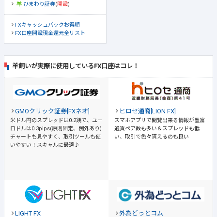
ひまわり証券
(
開設
)
FXキャッシュバックお得順
FX口座開設現金還元全リスト
羊飼いが実際に使用しているFX口座はコレ！
GMOクリック証券[FXネオ]
ヒロセ通商[LION FX]
米ドル円のスプレッドは0.2銭で、ユー
スマホアプリで閲覧出来る情報が豊富
ロドルは0.3pips(原則固定、例外あり)
通貨ペア数も多い＆スプレッドも低
チャートも見やすく、取引ツールも使
い、取引で色々貰えるのも良い
いやすい！スキャルに最適♪
LIGHT FX
外為どっとコム