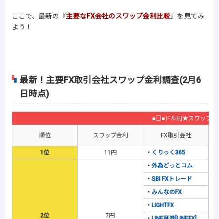
ここで、最新の『
主要なFX会社のスワップ金利比較
』を見てみ
よう！
最新！主要FX取引会社スワップ金利調査(2月6
日時点)
■□■ドル円★スワップ金
順位
スワップ金利
FX取引会社
1位
11円
・
くりっく365
・
外為どっとコム
・
SBI FXトレード
・
みんなのFX
・
LIGHTFX
2位
7円
・
LINE証券[LINEFX]