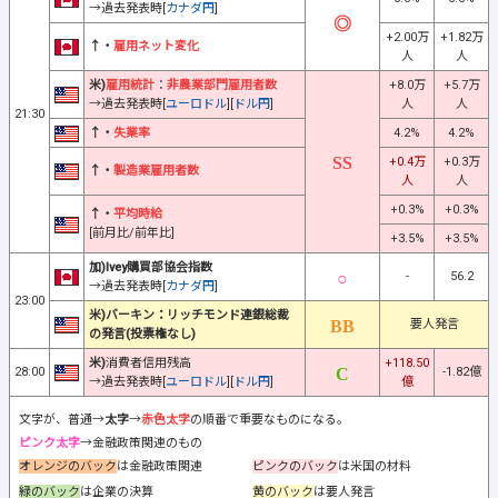
→過去発表時[
カナダ円
]
+2.00万
+1.82万
↑・
雇用ネット変化
人
人
米)
雇用統計
：
非農業部門雇用者数
+8.0万
+5.7万
→過去発表時[
ユーロドル
][
ドル円
]
人
人
21:30
↑・
失業率
4.2%
4.2%
+0.4万
+0.3万
↑・
製造業雇用者数
人
人
+0.3%
+0.3%
↑・
平均時給
[前月比/前年比]
+3.5%
+3.5%
加)Ivey購買部協会指数
-
56.2
→過去発表時[
カナダ円
]
23:00
米)バーキン：リッチモンド連銀総裁
要人発言
の発言(投票権なし)
米)
消費者信用残高
+118.50
28:00
-1.82億
→過去発表時[
ユーロドル
][
ドル円
]
億
文字が、普通→
太字
→
赤色太字
の順番で重要なものになる。
ピンク太字
→金融政策関連のもの
オレンジのバック
は金融政策関連
ピンクのバック
は米国の材料
緑のバック
は企業の決算
黄のバック
は要人発言