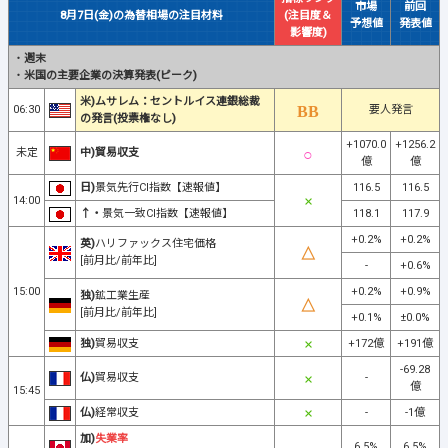
市場
前回
8月7日(金)の為替相場の注目材料
(注目度＆
予想値
発表値
影響度)
・
週末
・
米国の主要企業の決算発表(ピーク)
米)ムサレム：セントルイス連銀総裁
06:30
要人発言
の発言(投票権なし)
+1070.0
+1256.2
未定
中)貿易収支
億
億
日)
景気先行CI指数【速報値】
116.5
116.5
14:00
↑・
景気一致CI指数【速報値】
118.1
117.9
+0.2%
+0.2%
英)
ハリファックス住宅価格
[前月比/前年比]
-
+0.6%
15:00
+0.2%
+0.9%
独)
鉱工業生産
[前月比/前年比]
+0.1%
±0.0%
独)
貿易収支
+172億
+191億
-69.28
仏)
貿易収支
-
億
15:45
仏)
経常収支
-
-1億
加)
失業率
6.5%
6.5%