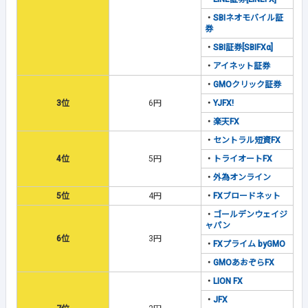
・
SBIネオモバイル証
券
・
SBI証券[SBIFXα]
・
アイネット証券
・
GMOクリック証券
3位
6円
・
YJFX!
・
楽天FX
・
セントラル短資FX
4位
5円
・
トライオートFX
・
外為オンライン
5位
4円
・
FXブロードネット
・
ゴールデンウェイジ
ャパン
6位
3円
・
FXプライム byGMO
・
GMOあおぞらFX
・
LION FX
・
JFX