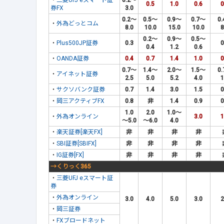
・
三菱UFJ eスマート証
0.2～
0.5
1.0
0.6
0
券FX
3.0
0.2～
0.5～
0.9～
0.7～
0
・
外為どっとコム
8.0
10.0
15.0
10.0
8
0.2～
0.9～
0.5～
・
Plus500JP証券
0.3
0
0.4
1.2
0.6
・
OANDA証券
0.4
0.7
1.4
1.0
0
0.7～
1.4～
2.0～
1.5～
0
・
アイネット証券
2.5
5.0
5.2
4.0
1
・
サクソバンク証券
0.7
1.4
3.0
1.5
0
・
岡三アクティブFX
0.8
非
1.4
0.9
0
1.0
2.0
1.0～
・
外為オンライン
3.0
1
～5.0
～6.0
4.0
・
楽天証券[楽天FX]
非
非
非
非
・
SBI証券[SBIFX]
非
非
非
非
・
IG証券[FX]
非
非
非
非
→くりっく365
・
三菱UFJ eスマート証
券
・
外為オンライン
3.0
4.0
5.0
3.0
2
・
岡三証券
・
FXブロードネット