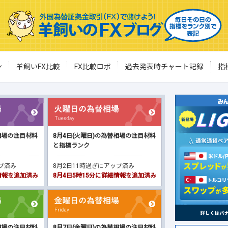
ン
羊飼いFX比較
FX比較ロボ
過去発表時チャート記録
指
相場の注目材料
8月4日(火曜日)の為替相場の注目材料
と指標ランク
ップ済み
8月2日11時過ぎにアップ済み
細情報を追加済み
8月4日5時15分に詳細情報を追加済み
相場の注目材料
8月7日(金曜日)の為替相場の注目材料