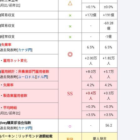
)
鉱工業生産
前月比/前年比]
+0.1%
±0.0%
)
貿易収支
+172億
+191億
-69.28
)
貿易収支
-
億
)
経常収支
-
-1億
)
失業率
6.5%
6.5%
過去発表時[
カナダ円
]
+2.00万
+1.82万
・
雇用ネット変化
人
人
)
雇用統計
：
非農業部門雇用者数
+8.0万
+5.7万
過去発表時[
ユーロドル
][
ドル円
]
人
人
・
失業率
4.2%
4.2%
+0.4万
+0.3万
・
製造業雇用者数
人
人
+0.3%
+0.3%
・
平均時給
前月比/前年比]
+3.5%
+3.5%
)Ivey購買部協会指数
-
56.2
過去発表時[
カナダ円
]
)バーキン：リッチモンド連銀総裁
要人発言