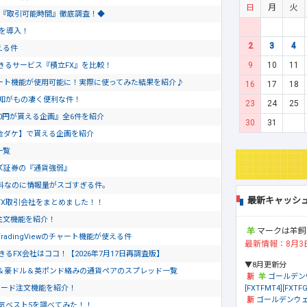
日
月
火
会社『取引可能時間』徹底調査！◆
トを導入！
2
3
4
える件
9
10
11
きるサービス『積立FX』を比較！
のチャート機能が使用可能に！実際に使ってみた結果を紹介♪
16
17
18
通知がもの凄く便利な件！
23
24
25
0円が貰える企画』全6件を紹介
30
31
金ダケ】で貰える企画を紹介
一覧
ズ証券の『通貨強弱』
料なのに情報量がスゴすぎる件。
最新キャッシ
FX取引会社をまとめました！！
ド注文機能を紹介！
マークは羊飼
dingViewのチャート機能が使える件
最新情報：8月3
るFX会社はココ！【2026年7月17日再調査版】
▼8月更新分
＆豪ドル＆英ポンド絡みの通貨ペアのスプレッド一覧
ゴールデン
[FXTFMT4][FXTFG
ピード注文機能を紹介！
ゴールデンウェ
気ベスト5を調べてみた！！