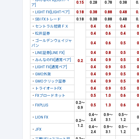
・
みんなのFX[LIGHTペ
0.15
0.28
0.78
0.38
0
ア]
・
LIGHT FX[LIGHTペア]
0.18
0.38
0.88
0.48
0
・
SBI FXトレード
0.18
0.38
0.88
0.48
0
・
セントラル短資ＦＸ
0.4
0.6
0.4
0
・
松井証券
0.4
0.6
0.4
0
・
ゴールデンウェイジャ
0.4
0.6
0.5
0
パン
・
LINE証券[LINE FX]
0.4
0.8
0.5
0
・
みんなのFX[通常ペア]
0.4
0.9
0.5
0
0.2
・
LIGHT FX[通常ペア]
0.4
0.9
0.5
0
・
GMO外貨
0.4
0.9
0.5
0
・
GMOクリック証券
0.4
0.9
0.5
0
・
トライオートFX
0.4
0.9
0.5
0
・
FXブロードネット
0.5
1.0
0.6
0
0.2～
・
FXPLUS
0.5
1.3
0.6
0
0.9
0.4～
0.9～
0.5～
・
LION FX
0
2.4
3.1
1.2
0.2～
1.2
0.4～
0.9～
0.5～
・
JFX
0
2.4
3.1
1.2