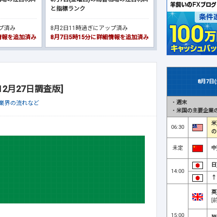
と指標ランク
ップ済み
8月2日11時過ぎにアップ済み
細情報を追加済み
8月7日5時15分に詳細情報を追加済み
8月7日
2月27日調査版]
・
週末
X業界の流れなど
・
米国の主要企業の
米
06:30
の
未定
中
日
14:00
↑
英
[
15:00