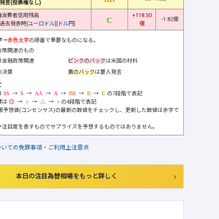
発言(投票権なし)
)
消費者信用残高
+118.50
-1.82億
過去発表時[
ユーロドル
][
ドル円
]
億
字
→
赤色太字
の順番で重要なものになる。
政策関連のもの
は金融政策関連
ピンクのバック
は米国の材料
の決算
黄のバック
は要人発言
て
は
→
→
→
→
→
→
の7段階で表記
標は
→
→
→
の4段階で表記
市場予想値(コンセンサス)の最新の数値をチェックし、更新した数値は赤字で
や注目度を表すものでサプライズを予想するものではありません。
ついての免罪事項・ご利用上注意点
本日の注目為替相場をもっと詳しく