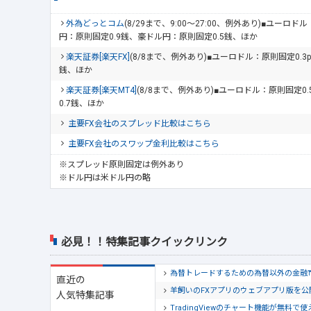
外為どっとコム
(8/29まで、9:00～27:00、例外あり)■ユーロ
円：原則固定0.9銭、豪ドル円：原則固定0.5銭、ほか
楽天証券[楽天FX]
(8/8まで、例外あり)■ユーロドル：原則固定0.3
銭、ほか
楽天証券[楽天MT4]
(8/8まで、例外あり)■ユーロドル：原則固定0
0.7銭、ほか
主要FX会社のスプレッド比較はこちら
主要FX会社のスワップ金利比較はこちら
※スプレッド原則固定は例外あり
※ドル円は米ドル円の略
必見！！特集記事クイックリンク
為替トレードするための為替以外の金融
直近の
羊飼いのFXアプリのウェブアプリ版を
人気特集記事
TradingViewのチャート機能が無料で