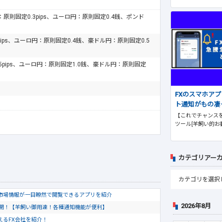
ドル：原則固定0.3pips、ユーロ円：原則固定0.4銭、ポンド
pips、ユーロ円：原則固定0.4銭、豪ドル円：原則固定0.5
.5pips、ユーロ円：原則固定1.0銭、豪ドル円：原則固定
FXのスマホア
ト通知がもの凄
【これでチャンスを
ツール[羊飼い的お
カテゴリアー
市場情報が一目瞭然で閲覧できるアプリを紹介
2026年8月
公開！【羊飼い御用達！各種通知機能が便利】
使えるFX会社を紹介！