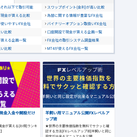
位&それ以下で取引可能
スワップポイント(金利)が高い比較
て現金が貰える比較
為替に関する情報が豊富なFX会社
使いやすいFX会社
バイナリーオプション取扱いFX会社
狭い比較
口座開設で現金が貰える企画一覧
が貰える企画一覧
FX会社の取引システム調査結果
低い比較
MT4が使えるFX会社一覧
で現金入金や開設だけ
羊飼い用マニュアル公開FXレベルア
ップ術
現金が貰える[お得]ランキ
★世界の主要株価指数を無料でサクッと確
版】
認する方法[FXレベルアップ術]羊飼いと同じ
設定が出来るマニュアルを公開