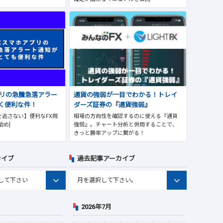
プリの急騰急落アラー
通貨の強弱が一目でわかる！トレイ
く便利な件！
ダーズ証券の『通貨強弱』
逃さない】便利なFX用
相場の方向性を確認するのに使える『通貨
勧め]
強弱』。チャート分析と併用することで、
きっと勝率アップに繋がる！
カイブ
過去記事アーカイブ
2026年7月