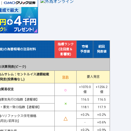
指標ランク
市場
前回
(金)の為替相場の注目材料
(注目度＆
予想値
発表値
影響度)
決算発表(ピーク)
)ムサレム：セントルイス連銀総裁
要人発言
発言(投票権なし)
+1070.0
+1256.2
)貿易収支
億
億
)
景気先行CI指数【速報値】
116.5
116.5
・
景気一致CI指数【速報値】
118.1
117.9
+0.2%
+0.2%
)
ハリファックス住宅価格
前月比/前年比]
-
+0.6%
+0.2%
+0.9%