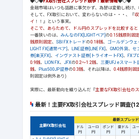
◆◇◆
FX取引会社スプレッド競争！最新情報
◆◇◆
金融市場はいつも話題に事欠かず、為替は変動し続け、
そして、FX取引において、変わらないのは・・・、『
収
イ
！！』という事実。
そこで、あらためて、ドル円のスプレッドを比較すると
一番狭いのは、
みんなのFX[LIGHTペア]
の
0.15銭原則固
銭原則固定
、
SBI FXトレード
の
0.18銭
、
ゴールデンウェ
LIGHT FX[通常ペア]
、
LINE証券[LINE FX]
、
GMO外貨
、
セ
券[楽天FX]
、
インヴァスト証券[トライオートFX]
、
FX
0.9銭
、
LION FX
、
JFX
の
0.2～1.2銭
、
三菱UFJ eスマート
銭
、
Plus500JP証券
の
0.3銭
、それ以降は、
0.4銭原則固
則固定は例外あり)
実際に、最新動向を織り込んだ『
主要なFX取引会社の
最新！主要FX取引会社スプレッド調査(12
最新スプレッド
主要FX取引会社
ドル
ユーロ
ポンド
豪ドル
ユ
円
円
円
円