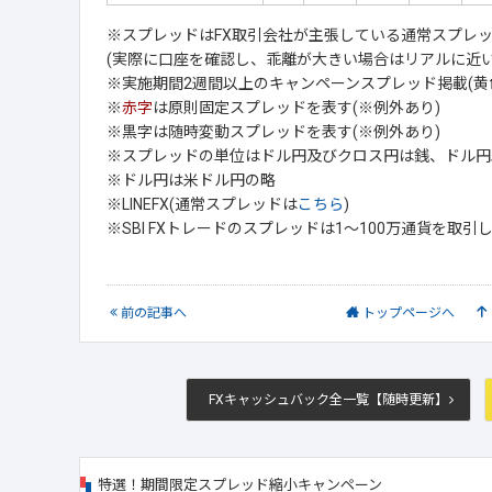
※スプレッドはFX取引会社が主張している通常スプレ
(実際に口座を確認し、乖離が大きい場合はリアルに近い
※実施期間2週間以上のキャンペーンスプレッド掲載(黄
※
赤字
は原則固定スプレッドを表す(※例外あり)
※黒字は随時変動スプレッドを表す(※例外あり)
※スプレッドの単位はドル円及びクロス円は銭、ドル円以
※ドル円は米ドル円の略
※LINEFX(通常スプレッドは
こちら
)
※SBI FXトレードのスプレッドは1～100万通貨を取
前
の記事
へ
トップ
ページへ
FXキャッシュバック全一覧【随時更新】
特選！期間限定スプレッド縮小キャンペーン