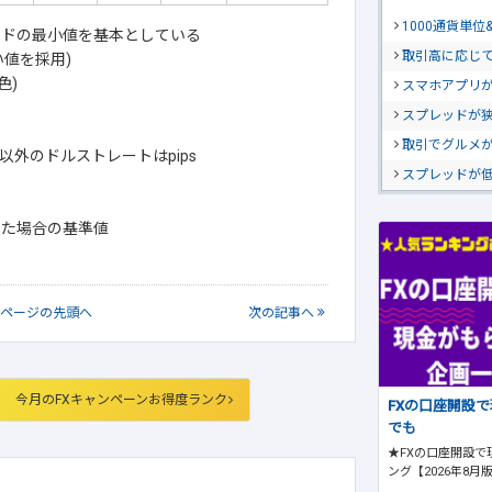
1000通貨単
ッドの最小値を基本としている
取引高に応じ
値を採用)
色)
スマホアプリが
スプレッドが
取引でグルメ
外のドルストレートはpips
スプレッドが
引した場合の基準値
ページの
先頭へ
次
の記事
へ
今月のFXキャンペーンお得度ランク
FXの口座開設
でも
★FXの口座開設で
ング【2026年8月