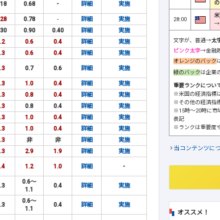
の
.18
0.68
-
詳細
実施
米
.28
0.78
-
詳細
実施
28:00
→
.30
0.90
0.40
詳細
実施
文字が、普通→
太
.2
0.6
0.4
詳細
実施
ピンク太字
→金融
.3
0.6
0.4
詳細
実施
オレンジのバック
.3
0.7
0.6
詳細
実施
緑のバック
は企業
.3
1.0
0.4
詳細
実施
重要ランクについ
※米国の経済指標
.3
0.8
0.4
詳細
実施
※その他の経済指
.3
0.8
0.4
詳細
実施
※15時～20時に
.3
1.0
0.4
詳細
実施
表記
※ランクは重要度
.3
1.0
0.4
詳細
実施
.3
非
非
詳細
実施
当コンテンツに
.3
2.9
1.9
詳細
実施
.4
1.2
1.0
詳細
-
0.6～
.3
0.4
詳細
実施
1.1
0.6～
.3
0.4
詳細
実施
1.1
オススメ！