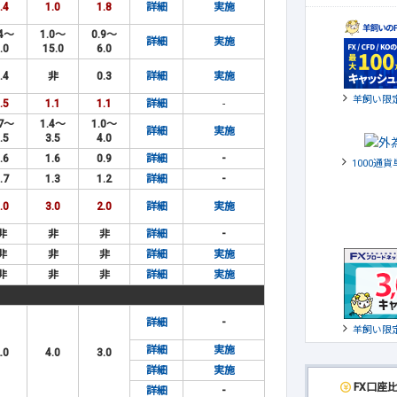
.4
1.0
1.8
詳細
実施
.4～
1.0～
0.9～
詳細
実施
.0
15.0
6.0
.4
非
0.3
詳細
実施
羊飼い限
.5
1.1
1.1
詳細
-
.7～
1.4～
1.0～
詳細
実施
.5
3.5
4.0
.6
1.6
0.9
詳細
-
1000通
.7
1.3
1.2
詳細
-
.0
3.0
2.0
詳細
実施
非
非
非
詳細
-
非
非
非
詳細
実施
非
非
非
詳細
実施
詳細
-
羊飼い限
詳細
実施
.0
4.0
3.0
詳細
実施
FX口座
詳細
-