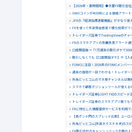
【2026年・夏時間用】◆主要FX取引
GMOコインがAI分析による価格アラー
JFXの『経済指標速報機能』がかなり使
FXを使って外貨預金感覚で積立投資がで
トレイダーズ証券でTradingView
FXのスマホアプリの急騰急落アラート
口座開設後→『1万通貨の取引ダケで500
取引しなくても【口座開設ダケ】や【入
FOMCに注目！2026年のFOMCメンバー
通貨の強弱が一目でわかる！トレイダー
外為どっとコムのマネ育チャンネルは無
スマホで顧客ポジションツールが使える
トレイダーズ証券[LIGHT FX]のスピー
トレイダーズ証券のスマホアプリ版でもTra
FXに特化した情報提供サービスを利用でき
【英ポンド円のスプレッド比較】ユーロ
外為どっとコム[外貨ネクストネオ]のス
FX取引会社のキャッシュバック企画の人