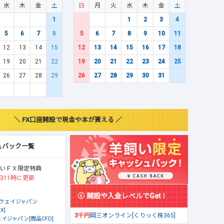
水
木
金
土
日
月
火
水
木
金
土
1
1
2
3
4
5
6
7
8
5
6
7
8
9
10
11
12
13
14
15
12
13
14
15
16
17
18
19
20
21
22
19
20
21
22
23
24
25
26
27
28
29
26
27
28
29
30
31
＼ FX口座開設で現金や本が貰える ／
ュバック一覧
いＦＸ限定特典
日11時に更新
開設や入金レベルでGet！
ウェイジャパン
X]
3千円
岡三オンライン[くりっく株365]
イジャパン[商品CFD]