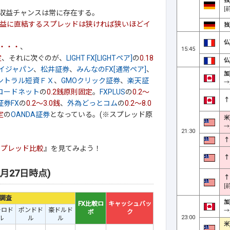
独
[
収益チャンスは常に存在する。
益に直結するスプレッドは狭ければ狭いほどイ
独
仏
・・・
、
15:45
定
、それに次ぐのが、
LIGHT FX[LIGHTペア]
の
0.18
仏
イジャパン
、
松井証券
、
みんなのFX[通常ペア]
、
加
ントラル短資ＦＸ
、
GMOクリック証券
、
楽天証
→
ブロードネット
の
0.2銭原則固定
。
FXPLUS
の
0.2～
↑
証券FX
の
0.2～3.0銭
、
外為どっとコム
の
0.2～8.0
定
の
OANDA証券
となっている。(※スプレッド原
米
→
21:30
↑
スプレッド比較
』を見てみよう！
↑
月27日時点)
↑
[
調査
加
FX比較ロ
キャッシュバッ
ーロド
ポンドド
豪ドルド
→
ボ
ク
23:00
ル
ル
ル
米